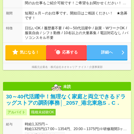
間のお仕事もご紹介可能です！ご希望をお聞かせください！ ★
家庭の都合でお休みが必要な場合も遠慮なくご相談ください。
※週最低15時間以上の勤務が必要です
短期2ヵ月～のお仕事です。開始日はご相談ください！ ★急募
期間
です！
日払いOK
/
履歴書不要
/
40～50代活躍中
/
副業・WワークOK
/
特徴
服装自由
/
シフト勤務
/
10名以上の大量募集
/
電話対応なし
/
パ
ソコンスキル不要
気になる！
応募する
詳細へ
掲載元企業名
株式会社ネオキャリア ナイス！介護事業部
未読
30～40代活躍中！無理なく家庭と両立できるドラ
ッグストアの調剤事務│_2057_港北東急S．C．
アルバイト
職種未経験OK
時給1,325円～
給与
時給1325円(17:00～1354円、20:00～1375円)※研修期間3ヶ月
以降、社内試験による更新判定あり 社内試験合格後、時給＋50