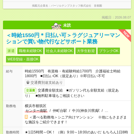
掲載元企業名
パーソルテンプスタッフ株式会社 首都圏
掲載日：2026.08.07
未読
NEW
＜時給1550円＊日払い可＞ラグジュアリーマン
ションで買い物代行などサポート業務
派遣
職種未経験OK
社会人未経験OK
大学生歓迎
ブランクOK
WEB登録・面接OK
時給1550円 有資格・有経験時給1700円 介護福祉士時給
給与
1800円 ■日払いOK（規定あり）※即日払い不可
交通費別途支給あり
交通費全額支給 ■ガソリン代も全額支給（規定あ
交通費
り） ■無料駐車場もご相談ください
横浜市都筑区
勤務地
センター南駅
/
仲町台駅
/
中川(神奈川県)駅
/
…
＜選べる勤務地＞シニア向けマンション ※他にもさまざま
な施設をご紹介できます！
★1日5時間～OK！ （例）9:00～18:00のあいだ もちろん1日8時
勤務時間