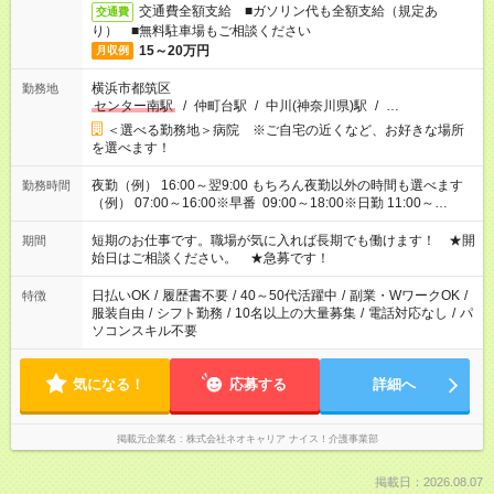
交通費全額支給 ■ガソリン代も全額支給（規定あ
交通費
り） ■無料駐車場もご相談ください
15～20万円
月収例
横浜市都筑区
勤務地
センター南駅
/
仲町台駅
/
中川(神奈川県)駅
/
…
＜選べる勤務地＞病院 ※ご自宅の近くなど、お好きな場所
を選べます！
夜勤（例） 16:00～翌9:00 もちろん夜勤以外の時間も選べます
勤務時間
（例） 07:00～16:00※早番 09:00～18:00※日勤 11:00～
20:00※遅番 ※時間は、固定・選べる施設もあるので、ご希望が
あれば調整できます！ ※シフト制。勤務地により実働時間が異
短期のお仕事です。職場が気に入れば長期でも働けます！ ★開
期間
なります。★家庭の都合でお休みが必要な場合も遠慮なくご相談
始日はご相談ください。 ★急募です！
ください。
日払いOK
/
履歴書不要
/
40～50代活躍中
/
副業・WワークOK
/
特徴
服装自由
/
シフト勤務
/
10名以上の大量募集
/
電話対応なし
/
パ
ソコンスキル不要
気になる！
応募する
詳細へ
掲載元企業名
株式会社ネオキャリア ナイス！介護事業部
掲載日：2026.08.07