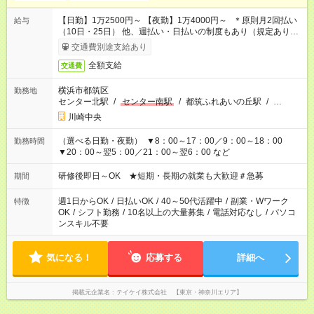
【日勤】1万2500円～ 【夜勤】1万4000円～ ＊原則月2回払い
給与
（10日・25日） 他、週払い・日払いの制度もあり（規定あり）
＃日収1万円以上
交通費別途支給あり
全額支給
交通費
横浜市都筑区
勤務地
センター北駅
/
センター南駅
/
都筑ふれあいの丘駅
/
…
川崎中央
（選べる日勤・夜勤） ▼8：00～17：00／9：00～18：00
勤務時間
▼20：00～翌5：00／21：00～翌6：00 など
研修後即日～OK ★短期・長期の就業も大歓迎＃急募
期間
週1日からOK
/
日払いOK
/
40～50代活躍中
/
副業・Wワーク
特徴
OK
/
シフト勤務
/
10名以上の大量募集
/
電話対応なし
/
パソコ
ンスキル不要
気になる！
応募する
詳細へ
掲載元企業名
テイケイ株式会社 【東京・神奈川エリア】