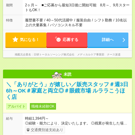
など、あなたのご希望に沿ったお仕事をご紹介します！ ※Wワ
2ヶ月～ ■ご応募から最短3日後に開始可能 8月～、9月スター
期間
ーク希望の方へ 今ご覧のお仕事で希望する勤務時間と、もう1つ
トもOK！
のお仕事の勤務時間。 合計で週40時間を超える場合は応募でき
ません
履歴書不要
/
40～50代活躍中
/
服装自由
/
シフト勤務
/
10名以
特徴
上の大量募集
/
パソコンスキル不要
気になる！
応募する
詳細へ
掲載元企業名
日研トータルソーシング株式会社 メディカルケア事業部 ナース派遣
未読
＼「ありがとう」が嬉しい／販売スタッフ＃週3日
6h～OK＃家庭と両立◎＃眼鏡市場 ルララこうほ
く店
アルバイト
職種未経験OK
時給1,394円～
給与
◎経験・能力により、決定いたします。 ◎残業が発生した場合
は、1分単位で時間外手当を支給します。 【試用期間】試用期間
交通費別途支給あり
あり 試用期間の長さ：3ヶ月 雇用形態、給与は本採用時と同じ