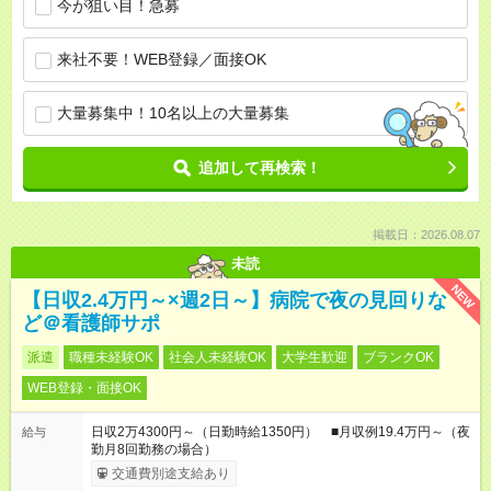
今が狙い目！急募
来社不要！WEB登録／面接OK
大量募集中！10名以上の大量募集
追加して再検索！
掲載日：2026.08.07
未読
NEW
【日収2.4万円～×週2日～】病院で夜の見回りな
ど＠看護師サポ
派遣
職種未経験OK
社会人未経験OK
大学生歓迎
ブランクOK
WEB登録・面接OK
日収2万4300円～（日勤時給1350円） ■月収例19.4万円～（夜
給与
勤月8回勤務の場合）
交通費別途支給あり