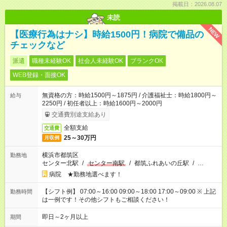
掲載日：2026.08.07
未読
NEW
【医療行為はナシ】時給1500円！病院で備品の
チェックなど
派遣
職種未経験OK
社会人未経験OK
ブランクOK
WEB登録・面接OK
無資格の方：時給1500円～1875円 / 介護福祉士：時給1800円～
給与
2250円 / 初任者以上：時給1600円～2000円
交通費別途支給あり
全額支給
交通費
25～30万円
月収例
横浜市都筑区
勤務地
センター北駅
/
センター南駅
/
都筑ふれあいの丘駅
/
…
病院 ★勤務地選べます！
【シフト例】 07:00～16:00 09:00～18:00 17:00～09:00 ※ 上記
勤務時間
は一例です！その他シフトもご相談ください！
即日～2ヶ月以上
期間