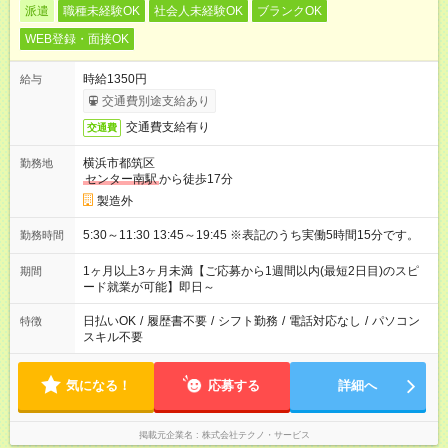
派遣
職種未経験OK
社会人未経験OK
ブランクOK
WEB登録・面接OK
時給1350円
給与
交通費別途支給あり
交通費支給有り
交通費
横浜市都筑区
勤務地
センター南駅
から徒歩17分
製造外
5:30～11:30 13:45～19:45 ※表記のうち実働5時間15分です。
勤務時間
1ヶ月以上3ヶ月未満【ご応募から1週間以内(最短2日目)のスピ
期間
ード就業が可能】即日～
日払いOK
/
履歴書不要
/
シフト勤務
/
電話対応なし
/
パソコン
特徴
スキル不要
気になる！
応募する
詳細へ
掲載元企業名
株式会社テクノ・サービス