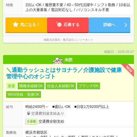
日払いOK
/
履歴書不要
/
40～50代活躍中
/
シフト勤務
/
10名以
特徴
上の大量募集
/
電話対応なし
/
パソコンスキル不要
気になる！
応募する
詳細へ
掲載元企業名
株式会社ニッソーネット
掲載日：2026.08.07
未読
NEW
＼通勤ラッシュとはサヨナラ／介護施設で健康
管理中心のオシゴト
派遣
職種未経験OK
社会人未経験OK
ブランクOK
WEB登録・面接OK
時給2400円～ ■週払いOK ■日収1万9200円以上
給与
交通費別途支給あり
交通費全額支給
交通費
横浜市都筑区
勤務地