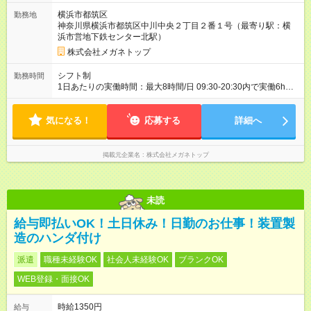
です。
横浜市都筑区
勤務地
神奈川県横浜市都筑区中川中央２丁目２番１号（最寄り駅：横
浜市営地下鉄センター北駅）
株式会社メガネトップ
シフト制
勤務時間
1日あたりの実働時間：最大8時間/日 09:30-20:30内で実働6h
※1日6h以上、 土日含む週3日以上勤務できる方 （シフト例） パ
ート（朝）：10～17時 パート（昼）：12～19時など ※副業・W
気になる！
ワーク不可
応募する
詳細へ
掲載元企業名
株式会社メガネトップ
未読
給与即払いOK！土日休み！日勤のお仕事！装置製
造のハンダ付け
派遣
職種未経験OK
社会人未経験OK
ブランクOK
WEB登録・面接OK
時給1350円
給与