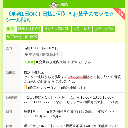
未読
NEW
《単発1日OK！日払い可》＊お菓子のモクモク
シール貼り
派遣
職種未経験OK
社会人未経験OK
大学生歓迎
ブランクOK
WEB登録・面接OK
時給1,500円～1,875円
給与
交通費別途支給あり
■ 交通費規定内支給 ※派遣先による
交通費
横浜市都筑区
勤務地
センター北駅から徒歩5分
/
センター南駅
から徒歩5分
/
都筑
ふれあいの丘駅から徒歩5分
/
…
■物流センターなど ■勤務地選べます
＜1日3時間～OK！＞ ▼ 例えば… ▼ 15:00～18:00 15:00～
勤務時間
22:00 17:00～22:00 など こちら以外の時間もお気軽にご相談く
ださい！
単発1日～！ ★勤務開始日や期間はお気軽にご相談くださ
期間
い！ ＃8月～ ＃9月～
週1日からOK
/
日払いOK
/
履歴書不要
/
40～50代活躍中
/
副
特徴