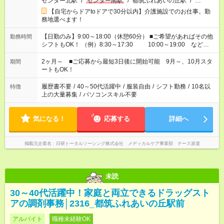
センター北駅
/
センター南駅
/
都筑ふれあいの丘駅
/
…
【自宅からドアtoドアで30分以内】介護施設でのお仕事。勤
務地選べます！
【日勤のみ】9:00～18:00（休憩60分） ■ご希望があればその他
勤務時間
シフトもOK！ （例）8:30～17:30 10:00～19:00 など
「家族とお休みを合わせたい」 「余裕を持って夕飯の準備がし
たい」 「できれば残業はしたくない」 など、ご希望があれば教
2ヶ月～ ■ご応募から最短3日後に開始可能 9月～、10月スタ
期間
えてくださいね。 ※Wワーク希望の方へ 今ご覧のお仕事で希望
ートもOK！
する勤務時間と、もう1つのお仕事の勤務時間。 合計で週40時
間を超える場合は応募できません
履歴書不要
/
40～50代活躍中
/
服装自由
/
シフト勤務
/
10名以
特徴
上の大量募集
/
パソコンスキル不要
気になる！
応募する
詳細へ
掲載元企業名
日研トータルソーシング株式会社 メディカルケア事業部 ナース派遣
未読
30～40代活躍中！家庭と両立できるドラッグスト
アの調剤事務│2316_都筑ふれあいの丘駅前
アルバイト
職種未経験OK