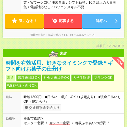
業・WワークOK
/
服装自由
/
シフト勤務
/
10名以上の大量募
集
/
電話対応なし
/
パソコンスキル不要
気になる！
応募する
詳細へ
掲載元企業名
株式会社バイトレ（キャムコムグループ）
掲載日：2026.08.07
未読
NEW
時間を有効活用、好きなタイミングで登録＊ギ
フト向けお菓子の仕分け
派遣
職種未経験OK
社会人未経験OK
大学生歓迎
ブランクOK
WEB登録・面接OK
時給1300円 ■日払い・週払いOK！(規定あり) ■現金日払いも
給与
OK（規定あり）
交通費別途支給あり
横浜市都筑区
勤務地
センター北駅
/
センター南駅
/
都筑ふれあいの丘駅
/
…