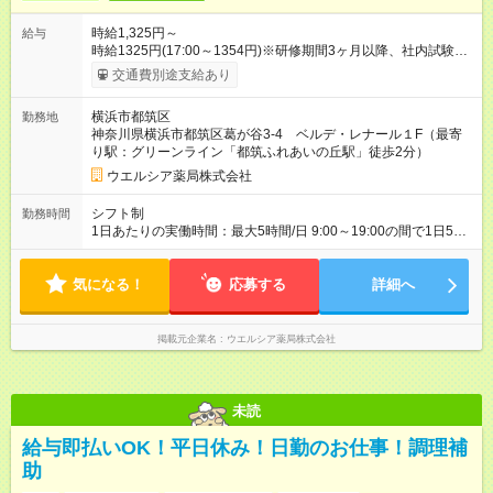
時給1,325円～
給与
時給1325円(17:00～1354円)※研修期間3ヶ月以降、社内試験に
よる更新判定あり 社内試験合格後、時給＋50～100円の昇給あ
交通費別途支給あり
り （大学生は＋20円） 試用期間あり：入社日から3ヶ月間／本
採用と待遇は変わりません。 【試用期間】試用期間あり 試用期
横浜市都筑区
勤務地
間の長さ：3ヶ月 雇用形態、給与は本採用時と同じです。
神奈川県横浜市都筑区葛が谷3-4 ベルデ・レナール１F（最寄
り駅：グリーンライン「都筑ふれあいの丘駅」徒歩2分）
ウエルシア薬局株式会社
シフト制
勤務時間
1日あたりの実働時間：最大5時間/日 9:00～19:00の間で1日5時
間の勤務 ☆週2～4日の勤務 ※勤務曜日応相談 ☆未経験・無資格
可
気になる！
応募する
詳細へ
掲載元企業名
ウエルシア薬局株式会社
未読
給与即払いOK！平日休み！日勤のお仕事！調理補
助