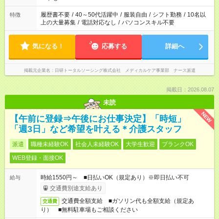
する勤務時間と、もう1つのお仕事の勤務時間。 合計で週40時
間を超える場合は応募できません
履歴書不要
/
40～50代活躍中
/
服装自由
/
シフト勤務
/
10名以
特徴
上の大量募集
/
電話対応なし
/
パソコンスキル不要
気になる！
応募する
詳細へ
掲載元企業名
日研トータルソーシング株式会社 メディカルケア事業部 ナース派遣
掲載日：2026.08.07
未読
NEW
【午前に登録⇒午後にお仕事決定】「時短」
「週3日」など希望を叶える＊介護スタッフ
派遣
職種未経験OK
社会人未経験OK
大学生歓迎
ブランクOK
WEB登録・面接OK
時給1550円～ ■日払いOK（規定あり）※即日払い不可
給与
交通費別途支給あり
交通費全額支給 ■ガソリン代も全額支給（規定あ
交通費
り） ■無料駐車場もご相談ください