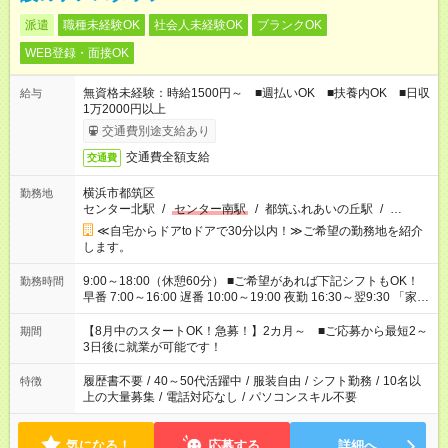
派遣
職種未経験OK
社会人未経験OK
ブランクOK
WEB登録・面接OK
無資格未経験：時給1500円～ ■週払いOK ■扶養内OK ■日収
給与
1万2000円以上
交通費別途支給あり
交通費全額支給
交通費
横浜市都筑区
勤務地
センター北駅
/
センター南駅
/
都筑ふれあいの丘駅
/
…
≪自宅からドアtoドアで30分以内！≫ご希望の勤務地を紹介
します。
9:00～18:00（休憩60分） ■ご希望があれば下記シフトもOK！
勤務時間
早番 7:00～16:00 遅番 10:00～19:00 夜勤 16:30～翌9:30 「家族
と休みを合わせたい」 「余裕を持って夕飯の準備がしたい」
「できれば残業はしたくない」 など、ご希望を教えてください
【8月中のスタートOK！急募！】2カ月～ ■ご応募から最短2～
期間
ね。 ※Wワーク希望の方へ 今ご覧のお仕事で希望する勤務時間
3日後に就業が可能です！
と、もう1つのお仕事の勤務時間。 合計で週40時間を超える場
合は応募できません。
履歴書不要
/
40～50代活躍中
/
服装自由
/
シフト勤務
/
10名以
特徴
上の大量募集
/
電話対応なし
/
パソコンスキル不要
気になる！
応募する
詳細へ