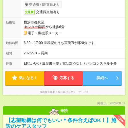
交通費別途支給あり
交通費支給有り
交通費
横浜市都筑区
勤務地
センター南駅
から徒歩6分
電子・機械系メーカー
8:30～17:00 ※表記のうち実働7時間20分です。
勤務時間
2026/9/1～長期
期間
日払いOK
/
履歴書不要
/
電話対応なし
/
パソコンスキル不要
特徴
気になる！
応募する
詳細へ
掲載元企業名
株式会社テクノ・サービス
掲載日：2026.08.07
未読
NEW
【志望動機は何でもいい＊条件合えばOK！】施
設のケアスタッフ