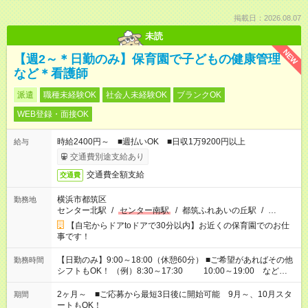
掲載日：2026.08.07
未読
NEW
【週2～＊日勤のみ】保育園で子どもの健康管理
など＊看護師
派遣
職種未経験OK
社会人未経験OK
ブランクOK
WEB登録・面接OK
時給2400円～ ■週払いOK ■日収1万9200円以上
給与
交通費別途支給あり
交通費全額支給
交通費
横浜市都筑区
勤務地
センター北駅
/
センター南駅
/
都筑ふれあいの丘駅
/
…
【自宅からドアtoドアで30分以内】お近くの保育園でのお仕
事です！
【日勤のみ】9:00～18:00（休憩60分） ■ご希望があればその他
勤務時間
シフトもOK！ （例）8:30～17:30 10:00～19:00 など
「家族とお休みを合わせたい」 「余裕を持って夕飯の準備がし
たい」 「できれば残業はしたくない」 など、ご希望があれば教
2ヶ月～ ■ご応募から最短3日後に開始可能 9月～、10月スタ
期間
えてくださいね。 ※Wワーク希望の方へ 今ご覧のお仕事で希望
ートもOK！