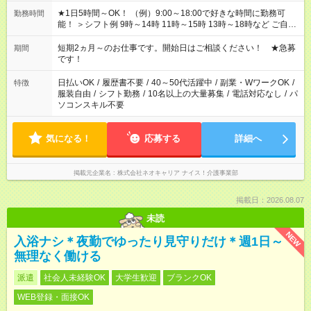
★1日5時間～OK！ （例）9:00～18:00で好きな時間に勤務可
勤務時間
能！ ＞シフト例 9時～14時 11時～15時 13時～18時など ご自身
のご都合に合わせて勤務時間をご相談ください！ ★家庭の都合
でお休みや時間の調整が必要な場合も遠慮なくご相談くださ
短期2ヵ月～のお仕事です。開始日はご相談ください！ ★急募
期間
い。
です！
日払いOK
/
履歴書不要
/
40～50代活躍中
/
副業・WワークOK
/
特徴
服装自由
/
シフト勤務
/
10名以上の大量募集
/
電話対応なし
/
パ
ソコンスキル不要
気になる！
応募する
詳細へ
掲載元企業名
株式会社ネオキャリア ナイス！介護事業部
掲載日：2026.08.07
未読
NEW
入浴ナシ＊夜勤でゆったり見守りだけ＊週1日～
無理なく働ける
派遣
社会人未経験OK
大学生歓迎
ブランクOK
WEB登録・面接OK