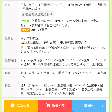
日収3万円～（日勤時給1700円） ■月収例24.4万円～（夜勤月
給与
8回勤務の場合）
交通費別途支給あり
交通費全額支給 ■ガソリン代も全額支給（規定あ
交通費
り） ■無料駐車場もご相談ください
20～25万円
月収例
横浜市都筑区
勤務地
センター南駅
/
仲町台駅
/
中川(神奈川県)駅
/
…
＜選べる勤務地＞介護施設や病院 ※ご自宅の近くなど、お
好きな場所を選べます！
＜例＞ 夜勤（例） 16：00～翌9：00 16：30～翌9：30 17：00
勤務時間
～翌10：00 ※勤務時間は施設によって異なります 「土日祝は休
みたい」 「しっかり稼ぎたい」 「もう少し遅い時間から始めた
い」など ご希望にあったお仕事をご案内いたします。 ※未経験
短期2ヵ月～のお仕事です。開始日はご相談ください！ ★急募
期間
の方の場合は1～2ヶ月間は日中での仕事を経験いただき、 お
です！
仕事に慣れてからの夜勤になります。 ★家庭の都合でお休みが
必要な場合も遠慮なくご相談ください。
週1日からOK
/
日払いOK
/
履歴書不要
/
40～50代活躍中
/
副
特徴
業・WワークOK
/
服装自由
/
シフト勤務
/
10名以上の大量募
集
/
電話対応なし
/
パソコンスキル不要
気になる！
応募する
詳細へ