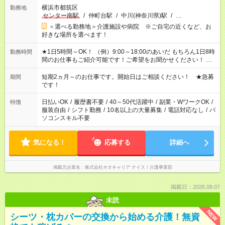
横浜市都筑区
勤務地
センター南駅
/
仲町台駅
/
中川(神奈川県)駅
/
…
＜選べる勤務地＞介護施設や病院 ※ご自宅の近くなど、お
好きな場所を選べます！
★1日5時間～OK！ （例）9:00～18:00のあいだ もちろん1日8時
勤務時間
間のお仕事もご紹介可能です！ご希望をお聞かせください！ ※
週最低15時間以上の勤務が必要です
短期2ヵ月～のお仕事です。開始日はご相談ください！ ★急募
期間
です！
日払いOK
/
履歴書不要
/
40～50代活躍中
/
副業・WワークOK
/
特徴
服装自由
/
シフト勤務
/
10名以上の大量募集
/
電話対応なし
/
パ
ソコンスキル不要
気になる！
応募する
詳細へ
掲載元企業名
株式会社ネオキャリア ナイス！介護事業部
掲載日：2026.08.07
未読
NEW
シーツ・枕カバーの交換から始める介護！無資