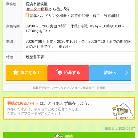
横浜市都筑区
勤務地
センター南駅
から徒歩5分
流体ハンドリング機器・装置の卸売・施工・設置/商社
09:00～17:00(実働7時間 休憩1時間) ※9時～16時や8:30～
勤務時間
17:30でもOK！
2026年09月上旬～2026年10月下旬 2026年10月までの期間限
期間
定のお仕事です。 ※9月～！
履歴書不要
特徴
気になる！
応募する
詳細へ
掲載元企業名
パーソルテンプスタッフ株式会社 首都圏
興味のあるバイト
は、とりあえず保存しよう♪
保存した求人は、後からまとめて応募できるよ。
企業からアプローチが届くことも！
掲載日：2026.08.07
未読