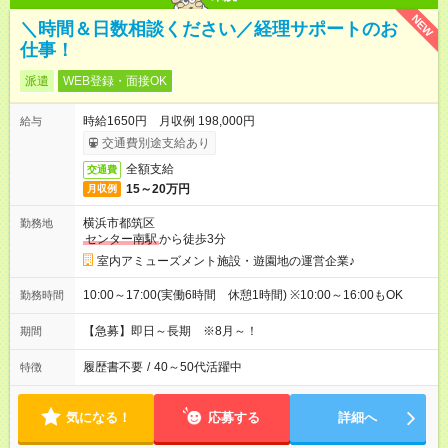
NEW
＼時間＆日数相談ください／経理サポートのお
仕事！
派遣
WEB登録・面接OK
時給1650円 月収例 198,000円
給与
交通費別途支給あり
全額支給
交通費
15～20万円
月収例
横浜市都筑区
勤務地
センター南駅
から徒歩3分
室内アミューズメント施設・遊園地の運営企業♪
10:00～17:00(実働6時間 休憩1時間) ※10:00～16:00もOK
勤務時間
【急募】即日～長期 ※8月～！
期間
履歴書不要
/
40～50代活躍中
特徴
気になる！
応募する
詳細へ