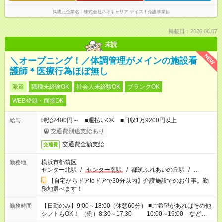
掲載元企業名
株式会社ネオキャリア ナイス！介護事業部
掲載日：2026.08.07
未読
NEW
＼オープニング！／体調管理がメインの施設看
護師＊医療行為ほぼ無し
派遣
職種未経験OK
社会人未経験OK
ブランクOK
WEB登録・面接OK
時給2400円～ ■週払いOK ■日収1万9200円以上
給与
交通費別途支給あり
交通費全額支給
交通費
横浜市都筑区
勤務地
センター北駅
/
センター南駅
/
都筑ふれあいの丘駅
/
…
【自宅からドアtoドアで30分以内】介護施設でのお仕事。勤
務地選べます！
【日勤のみ】9:00～18:00（休憩60分） ■ご希望があればその他
勤務時間
シフトもOK！ （例）8:30～17:30 10:00～19:00 など
「家族とお休みを合わせたい」 「できれば残業はしたくない」