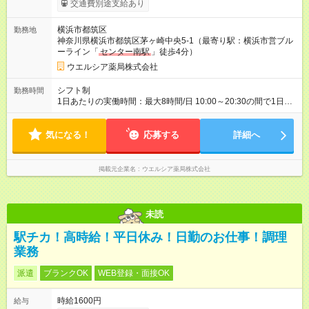
交通費別途支給あり
～100円の昇給あり （大学生は＋20円） 試用期間あり：入社日
から3ヶ月間／本採用と待遇は変わりません。 【試用期間】試用
横浜市都筑区
勤務地
期間あり 試用期間の長さ：3ヶ月 雇用形態、給与は本採用時と
神奈川県横浜市都筑区茅ヶ崎中央5-1（最寄り駅：横浜市営ブル
同じです。
ーライン「
センター南駅
」徒歩4分）
ウエルシア薬局株式会社
シフト制
勤務時間
1日あたりの実働時間：最大8時間/日 10:00～20:30の間で1日8
時間の勤務 ☆週3～4日の勤務 ※勤務曜日応相談 ☆未経験・無資
格可
気になる！
応募する
詳細へ
掲載元企業名
ウエルシア薬局株式会社
未読
駅チカ！高時給！平日休み！日勤のお仕事！調理
業務
派遣
ブランクOK
WEB登録・面接OK
時給1600円
給与