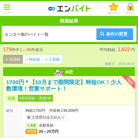
0
メニュー
気になる！
ログイン
検索結果
条件の変更
センター南のバイト一覧
179
1,622
件中
1
～
50
件表示
平均時給:
円
新着順
時給順
人気順
掲載日：2026.08.07
未読
NEW
1700円＊【10月まで期間限定】時短OK！少人
数環境！営業サポート！
派遣
WEB登録・面接OK
時給1700円 月収例 238,000円
給与
交通費別途支給あり
全額支給
交通費
20～25万円
月収例