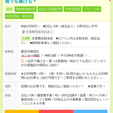
格でも稼げる＊
派遣
職種未経験OK
社会人未経験OK
大学生歓迎
ブランクOK
WEB登録・面接OK
時給1550円～ ■日払いOK（規定あり）※即日払い不可
給与
交通費別途支給あり
交通費全額支給 ■ガソリン代も全額支給（規定あ
交通費
り） ■無料駐車場もご相談ください
横浜市都筑区
勤務地
センター南駅
/
仲町台駅
/
中川(神奈川県)駅
/
…
＜近所で働ける！選べる勤務地＞初めてでも安心！ピッタリ
の介護施設や病院をご紹介！
★1日5時間～OK！ （例）9:00～18:00のあいだ もちろん1日8時
勤務時間
間のお仕事もご紹介可能です！ご希望をお聞かせください！★家
庭の都合でお休みが必要な場合も遠慮なくご相談ください。 ※
週最低15時間以上の勤務が必要です
長期のお仕事です。開始日はご相談ください！ ★急募です！
期間
日払いOK
/
履歴書不要
/
40～50代活躍中
/
副業・WワークOK
/
特徴
服装自由
/
シフト勤務
/
10名以上の大量募集
/
電話対応なし
/
パ
ソコンスキル不要