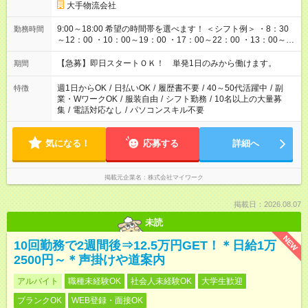
大手物流会社
9:00～18:00 希望の時間帯を選べます！ ＜シフト例＞ ・8：30
勤務時間
～12：00 ・10：00～19：00 ・17：00～22：00 ・13：00～
22：00 ・22：00～翌6：00 など
【急募】即日スタートＯＫ！ 単発1日のみから働けます。
期間
週1日からOK
/
日払いOK
/
履歴書不要
/
40～50代活躍中
/
副
特徴
業・WワークOK
/
服装自由
/
シフト勤務
/
10名以上の大量募
集
/
電話対応なし
/
パソコンスキル不要
気になる！
応募する
詳細へ
掲載元企業名
株式会社マイワーク
掲載日：2026.08.07
未読
NEW
10回勤務で2週間後⇒12.5万円GET！＊日給1万
2500円～＊声掛けや道案内
アルバイト
職種未経験OK
社会人未経験OK
大学生歓迎
ブランクOK
WEB登録・面接OK