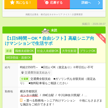
気になる！
応募する
詳細へ
掲載元企業名
株式会社ネオキャリア ナイス！介護事業部
掲載日：2026.08.07
未読
NEW
【1日5時間～OK＊自由シフト】高級シニア向
けマンションで生活サポ
派遣
職種未経験OK
社会人未経験OK
大学生歓迎
ブランクOK
WEB登録・面接OK
時給1550円～ ■日払いOK（規定あり）※即日払い不可
給与
交通費別途支給あり
交通費全額支給 ■ガソリン代も全額支給（規定あ
交通費
り） ■無料駐車場もご相談ください
横浜市都筑区
勤務地
センター南駅
/
仲町台駅
/
中川(神奈川県)駅
/
…
＜選べる勤務地＞シニア向けマンション ※他にもさまざま
な施設をご紹介できます！