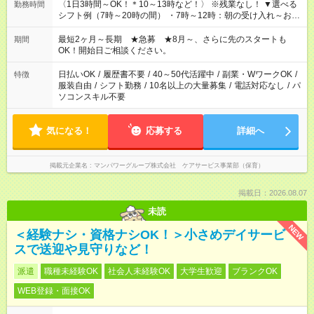
〈1日3時間～OK！＊10～13時など！〉 ※残業なし！ ▼選べる
勤務時間
シフト例（7時～20時の間） ・7時～12時：朝の受け入れ～お昼
の準備 ・10時～13時：園児の見守り～お昼の補助 ・9時～16
時：帰りの会まで！子供の成長を見守る ・15時～20時：夜のお
最短2ヶ月～長期 ★急募 ★8月～、さらに先のスタートも
期間
迎えサポート
OK！開始日ご相談ください。
日払いOK
/
履歴書不要
/
40～50代活躍中
/
副業・WワークOK
/
特徴
服装自由
/
シフト勤務
/
10名以上の大量募集
/
電話対応なし
/
パ
ソコンスキル不要
気になる！
応募する
詳細へ
掲載元企業名
マンパワーグループ株式会社 ケアサービス事業部（保育）
掲載日：2026.08.07
未読
NEW
＜経験ナシ・資格ナシOK！＞小さめデイサービ
スで送迎や見守りなど！
派遣
職種未経験OK
社会人未経験OK
大学生歓迎
ブランクOK
WEB登録・面接OK