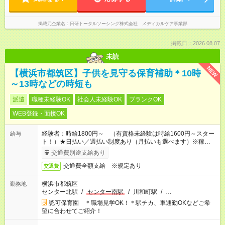
掲載元企業名
日研トータルソーシング株式会社 メディカルケア事業部
掲載日：2026.08.07
未読
NEW
【横浜市都筑区】子供を見守る保育補助＊10時
～13時などの時短も
派遣
職種未経験OK
社会人未経験OK
ブランクOK
WEB登録・面接OK
経験者：時給1800円～ （有資格未経験は時給1600円～スター
給与
ト！）★日払い／週払い制度あり（月払いも選べます）※稼働開
始時は手続き完了次第のお支払いとなります★フルタイムできる
交通費別途支給あり
方は100円アップ！
交通費全額支給 ※規定あり
交通費
横浜市都筑区
勤務地
センター北駅
/
センター南駅
/
川和町駅
/
…
認可保育園 ＊職場見学OK！＊駅チカ、車通勤OKなどご希
望に合わせてご紹介！