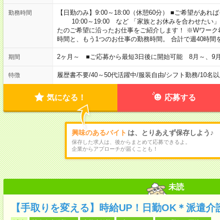
【日勤のみ】9:00～18:00（休憩60分） ■ご希望があれば
勤務時間
10:00～19:00 など 「家族とお休みを合わせたい
たのご希望に沿ったお仕事をご紹介します！ ※Wワーク
時間と、もう1つのお仕事の勤務時間。 合計で週40時
2ヶ月～ ■ご応募から最短3日後に開始可能 8月～、9
期間
履歴書不要
/
40～50代活躍中
/
服装自由
/
シフト勤務
/
10名
特徴
気になる！
応募する
興味のあるバイト
は、とりあえず保存しよう♪
保存した求人は、後からまとめて応募できるよ。
企業からアプローチが届くことも！
未読
【手取りを変える】時給UP！日勤OK＊派遣介