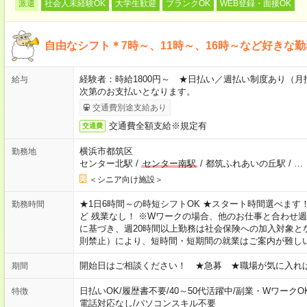
派遣
社会人未経験OK
大学生歓迎
ブランクOK
WEB登録・面接OK
自由なシフト＊7時～、11時～、16時～など好きな
経験者：時給1800円～ ★日払い／週払い制度あり（
給与
次第のお支払いとなります。
交通費別途支給あり
交通費全額支給※規定有
交通費
横浜市都筑区
勤務地
センター北駅
/
センター南駅
/
都筑ふれあいの丘駅
/
…
＜シニア向け施設＞
★1日6時間～の時短シフトOK ★スタート時間選べます！ 7:00～16
勤務時間
ど 残業なし！ ※Wワークの場合、他のお仕事と合わせ週
に基づき、週20時間以上勤務は社会保険への加入対象と
則禁止）により、短時間・短期間の就業はご案内が難し
開始日はご相談ください！ ★急募 ★職場が気に入れ
期間
日払いOK
/
履歴書不要
/
40～50代活躍中
/
副業・WワークO
特徴
電話対応なし
/
パソコンスキル不要