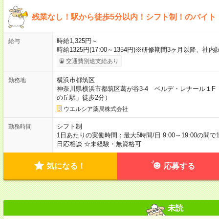
残業なし！駅から徒歩5分以内！シフト制！のバイト
時給1,325円～
給与
時給1325円(17:00～1354円)※研修期間3ヶ月以降、
交通費別途支給あり
横浜市都筑区
勤務地
神奈川県横浜市都筑区葛が谷3-4 ベルデ・レナール１
の丘駅」徒歩2分）
ウエルシア薬局株式会社
シフト制
勤務時間
1日あたりの実働時間：最大5時間/日 9:00～19:00の間
日応相談 ☆未経験・無資格可
気になる！
応募する
未読