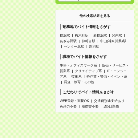
他の検索結果を見る
勤務地でバイト情報をさがす
横浜駅
桜木町駅
新横浜駅
関内駅
あざみ野駅
仲町台駅
中山(神奈川県)駅
センター北駅
新羽駅
職種でバイト情報をさがす
事務・オフィスワーク系
販売・サービス・
営業系
クリエイティブ系
IT・エンジニ
ア系
技術系
軽作業・警備・イベント系
調査・教育・その他
こだわりでバイト情報をさがす
WEB登録・面接OK
交通費別途支給あり
英語力不要
履歴書不要
週5日勤務