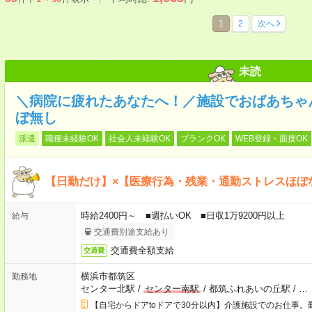
1
2
次へ
未読
＼病院に疲れたあなたへ！／施設でおばあちゃ
ぼ無し
派遣
職種未経験OK
社会人未経験OK
ブランクOK
WEB登録・面接OK
【日勤だけ】×【医療行為・残業・通勤ストレスほぼ
時給2400円～ ■週払いOK ■日収1万9200円以上
給与
交通費別途支給あり
交通費全額支給
交通費
横浜市都筑区
勤務地
センター北駅
/
センター南駅
/
都筑ふれあいの丘駅
/
…
【自宅からドアtoドアで30分以内】介護施設でのお仕事。