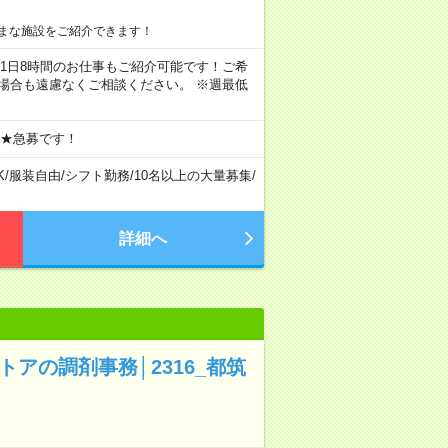
まな施設をご紹介できます！
ちろん1日8時間のお仕事もご紹介可能です！ご希
場合も遠慮なくご相談ください。 ※週最低
 ★急募です！
K
/
服装自由
/
シフト勤務
/
10名以上の大量募集
/
詳細へ
アの調剤事務│2316_都筑