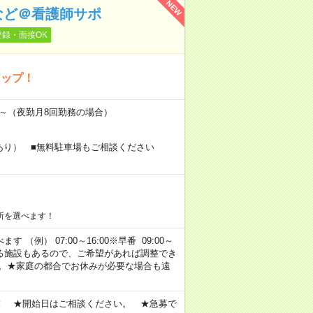
NEW
など＠看護師サポ
登録・面接OK
アップ！
万円～（夜勤月8回勤務の場合）
あり） ■無料駐車場もご相談ください
所を選べます！
 （例） 07:00～16:00※早番 09:00～
定・選べる施設もあるので、ご希望があれば調整でき
す。★家庭の都合でお休みが必要な場合も遠
！ ★開始日はご相談ください。 ★急募で