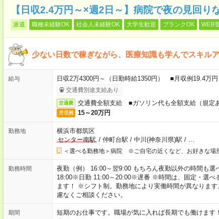
【日収2.4万円～×週2日～】病院で夜の見回り
派遣
職種未経験OK
社会人未経験OK
大学生歓迎
ブランクOK
WEB
少ない日数で稼ぎながら、医療知識も学んでスキル
日収2万4300円～（日勤時給1350円） ■月収例19.4
給与
交通費別途支給あり
交通費全額支給 ■ガソリン代も全額支給（規定
交通費
15～20万円
月収例
横浜市都筑区
勤務地
センター南駅
/
仲町台駅
/
中川(神奈川県)駅
/
…
＜選べる勤務地＞病院 ※ご自宅の近くなど、お好きな場
夜勤（例） 16:00～翌9:00 もちろん夜勤以外の時間も選べます
勤務時間
18:00※日勤 11:00～20:00※遅番 ※時間は、固
ます！ ※シフト制。勤務地により実働時間が異なりま
慮なくご相談ください。
短期のお仕事です。職場が気に入れば長期でも働けます
期間