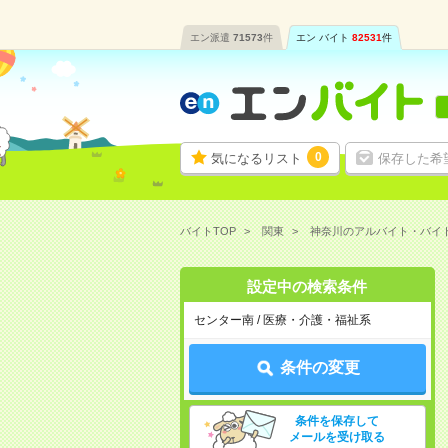
エン派遣
71573
件
エン バイト
82531
件
0
気になるリスト
保存した希
バイトTOP
関東
神奈川のアルバイト・バイ
設定中の検索条件
センター南 / 医療・介護・福祉系
条件の変更
条件を保存して
メールを受け取る