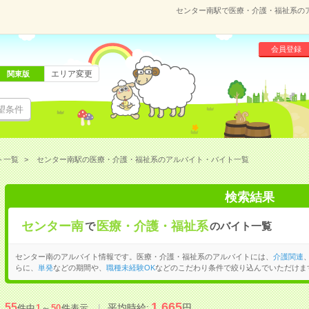
センター南駅で医療・介護・福祉系の
会員登録
エリア変更
関東版
望条件
ト一覧
センター南駅の医療・介護・福祉系のアルバイト・バイト一覧
検索結果
センター南
医療・介護・福祉系
で
のバイト一覧
センター南のアルバイト情報です。医療・介護・福祉系のアルバイトには、
介護関連
らに、
単発
などの期間や、
職種未経験OK
などのこだわり条件で絞り込んでいただけま
1,665
55
平均時給:
円
件中
1
～
50
件表示