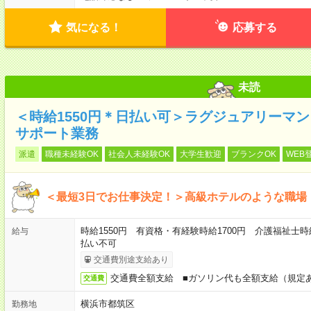
気になる！
応募する
未読
＜時給1550円＊日払い可＞ラグジュアリーマ
サポート業務
派遣
職種未経験OK
社会人未経験OK
大学生歓迎
ブランクOK
WEB
＜最短3日でお仕事決定！＞高級ホテルのような職場
時給1550円 有資格・有経験時給1700円 介護福祉士時
給与
払い不可
交通費別途支給あり
交通費全額支給 ■ガソリン代も全額支給（規定
交通費
横浜市都筑区
勤務地