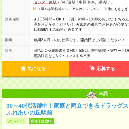
センター南駅
/
仲町台駅
/
中川(神奈川県)駅
/
…
＜選べる勤務地＞シニア向けマンション ※他にもさまざ
★1日5時間～OK！ （例）9:00～18:00のあいだ も
勤務時間
望をお聞かせください！ ★家庭の都合でお休みが必要な
15時間以上の勤務が必要です
短期2ヵ月～のお仕事です。開始日はご相談ください！
期間
日払いOK
/
履歴書不要
/
40～50代活躍中
/
副業・WワークO
特徴
電話対応なし
/
パソコンスキル不要
気になる！
応募する
未読
30～40代活躍中！家庭と両立できるドラッグスト
ふれあいの丘駅前
アルバイト
職種未経験OK