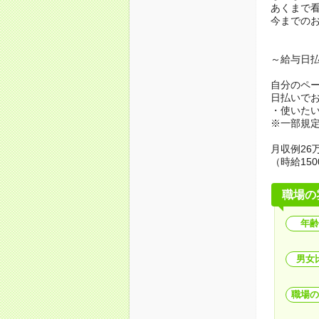
あくまで
今までの
～給与日
自分のペ
日払いで
・使いた
※一部規
月収例26万
（時給150
職場の
年齢
男女
職場の