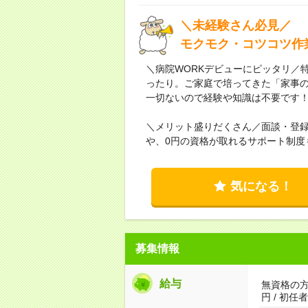
＼未経験さん必見／
モクモク・コツコツ作
＼病院WORKデビューにピッタリ／
ったり。ご家庭で培ってきた「家事
一切ないので経験や知識は不要です
＼メリット盛りだくさん／面談・登
や、0円の資格が取れるサポート制度
気になる！
募集情報
給与
無資格の方：
円 / 初任