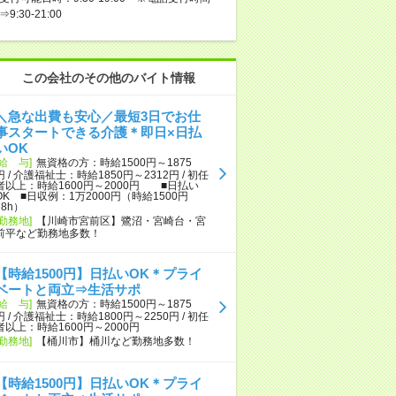
⇒9:30-21:00
この会社のその他のバイト情報
＼急な出費も安心／最短3日でお仕
事スタートできる介護＊即日×日払
いOK
[給 与]
無資格の方：時給1500円～1875
円 / 介護福祉士：時給1850円～2312円 / 初任
者以上：時給1600円～2000円 ■日払い
OK ■日収例：1万2000円（時給1500円
×8h）
[勤務地]
【川崎市宮前区】鷺沼・宮崎台・宮
前平など勤務地多数！
【時給1500円】日払いOK＊プライ
ベートと両立⇒生活サポ
[給 与]
無資格の方：時給1500円～1875
円 / 介護福祉士：時給1800円～2250円 / 初任
者以上：時給1600円～2000円
[勤務地]
【桶川市】桶川など勤務地多数！
【時給1500円】日払いOK＊プライ