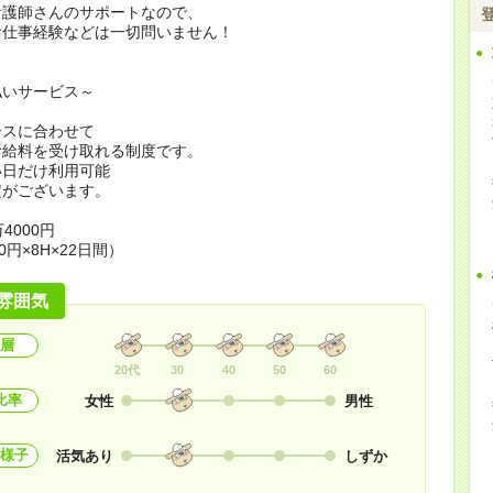
看護師さんのサポートなので、
お仕事経験などは一切問いません！
払いサービス～
ースに合わせて
お給料を受け取れる制度です。
い日だけ利用可能
定がございます。
4000円
0円×8H×22日間）
雰囲気
層
20代
30
40
50
60
比率
女性
男性
様子
活気あり
しずか