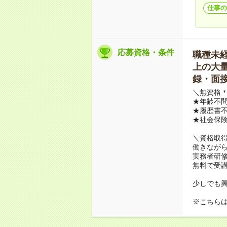
仕事の
応募資格・条件
職種未経験
上の大量募
録・面接
＼無資格＊
★年齢不問
★履歴書不
★社会保
＼資格取
働きながら
実務者研
無料で受
少しでも
※こちら