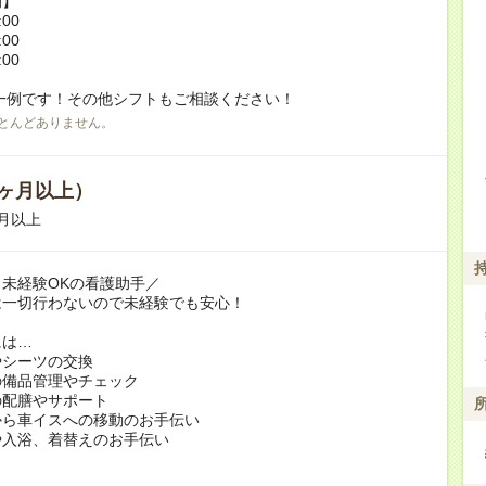
例】
:00
:00
:00
一例です！その他シフトもご相談ください！
とんどありません。
ヶ月以上）
月以上
未経験OKの看護助手／
は一切行わないので未経験でも安心！
には…
やシーツの交換
の備品管理やチェック
の配膳やサポート
から車イスへの移動のお手伝い
や入浴、着替えのお手伝い