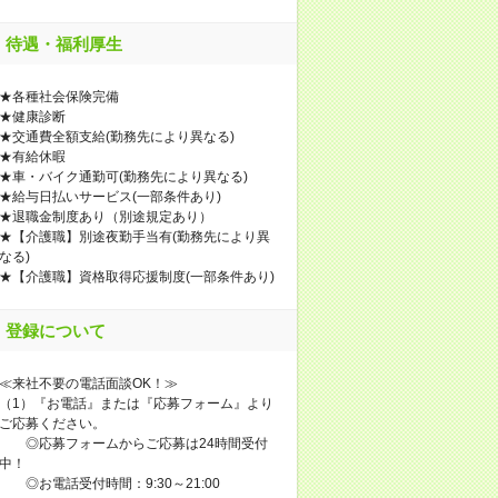
待遇・福利厚生
★各種社会保険完備
★健康診断
★交通費全額支給(勤務先により異なる)
★有給休暇
★車・バイク通勤可(勤務先により異なる)
★給与日払いサービス(一部条件あり)
★退職金制度あり（別途規定あり）
★【介護職】別途夜勤手当有(勤務先により異
なる)
★【介護職】資格取得応援制度(一部条件あり)
登録について
≪来社不要の電話面談OK！≫
（1）『お電話』または『応募フォーム』より
ご応募ください。
◎応募フォームからご応募は24時間受付
中！
◎お電話受付時間：9:30～21:00