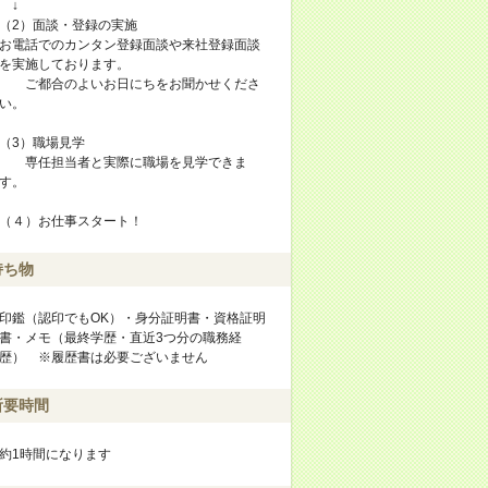
↓
（2）面談・登録の実施
お電話でのカンタン登録面談や来社登録面談
を実施しております。
ご都合のよいお日にちをお聞かせくださ
い。
（3）職場見学
専任担当者と実際に職場を見学できま
す。
（４）お仕事スタート！
持ち物
印鑑（認印でもOK）・身分証明書・資格証明
書・メモ（最終学歴・直近3つ分の職務経
歴） ※履歴書は必要ございません
所要時間
約1時間になります