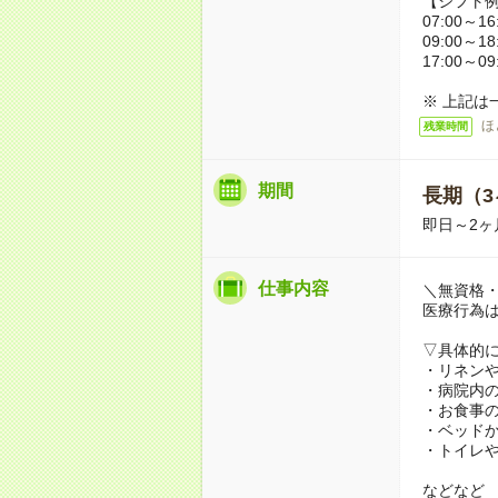
【シフト
07:00～16
09:00～18
17:00～09
※ 上記は
ほ
残業時間
期間
長期（3
即日～2ヶ
仕事内容
＼無資格・
医療行為
▽具体的
・リネン
・病院内
・お食事
・ベッド
・トイレ
などなど