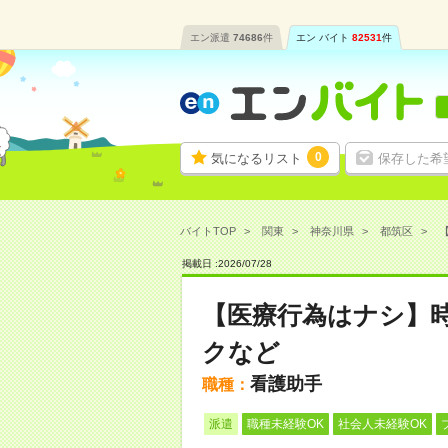
エン派遣
74686
件
エン バイト
82531
件
0
気になるリスト
保存した希
バイトTOP
関東
神奈川県
都筑区
【
掲載日 :
2026
/
07
/
28
【医療行為はナシ】時
クなど
看護助手
職種：
派遣
職種未経験OK
社会人未経験OK