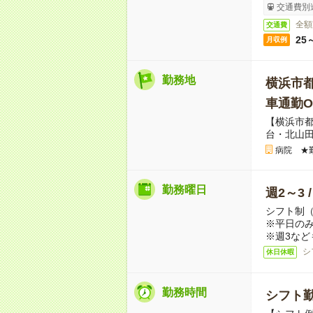
交通費別
全額
交通費
25
月収例
勤務地
横浜市
車通勤O
【横浜市
台・北山
病院 ★
勤務曜日
週2～3 
シフト制
※平日のみ
※週3など
シ
休日休暇
勤務時間
シフト勤