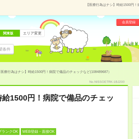
【医療行為はナシ】時給1500円！
会員登録
エリア変更
関東版
望条件
医療行為はナシ】時給1500円！病院で備品のチェックなど(108489687）
No.NISSOETRK-1BJ200
給1500円！病院で備品のチェッ
ブランクOK
WEB登録・面接OK