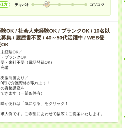
仕方
テキパキ
コツコツ
OK / 社会人未経験OK / ブランクOK / 10名以
集 / 履歴書不要 / 40～50代活躍中 / WEB登
OK
未経験OK／
・ブランクOK
要・来社不要（電話登録OK）
険完備
得支援制度あり／
0円で介護資格が取れます！
修の資格講座を
講できます（一部条件有）
興味があれば「気になる」をクリック！
は求人例です。ご希望にあわせて幅広くご提案いたします。