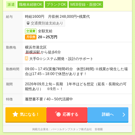
派遣
職種未経験OK
ブランクOK
WEB登録・面接OK
時給1600円 月収例 248,000円+残業代
給与
交通費別途支給あり
全額支給
交通費
20～25万円
月収例
横浜市港北区
勤務地
新横浜駅
から徒歩6分
大手G☆システム開発・設計のサポート
09:00～17:45(実働7時間45分 休憩1時間) ※残業が発生した場
勤務時間
合は17:45～18:00で休憩があります！
2026年09月上旬～長期 1年半ほどを想定（延長・長期化の可
期間
能性あり） ※9月～！
履歴書不要
/
40～50代活躍中
特徴
気になる！
応募する
詳細へ
掲載元企業名
パーソルテンプスタッフ株式会社 首都圏