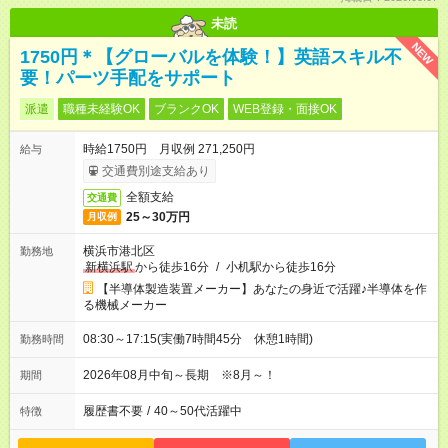
未読
NEW
1750円＊【グローバルを体験！】英語スキル不
要！パーツ手配をサポート
派遣
職種未経験OK
ブランクOK
WEB登録・面接OK
時給1750円 月収例 271,250円
給与
交通費別途支給あり
全額支給
交通費
25～30万円
月収例
横浜市港北区
勤務地
新横浜駅
から徒歩16分
/
小机駅から徒歩16分
【半導体製造装置メーカー】あなたの身近で活躍♪半導体を作
る機械メーカー
08:30～17:15(実働7時間45分 休憩1時間)
勤務時間
2026年08月中旬～長期 ※8月～！
期間
履歴書不要
/
40～50代活躍中
特徴