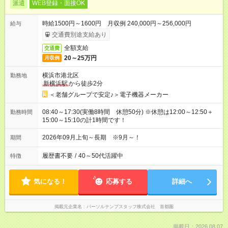
派遣
WEB登録・面接OK
時給1500円～1600円 月収例 240,000円～256,000円
給与
交通費別途支給あり
全額支給
交通費
20～25万円
月収例
横浜市港北区
勤務地
新横浜駅
から徒歩2分
＜老舗グループで安定♪＞電子機器メーカー
08:40～17:30(実働8時間 休憩50分) ※休憩は12:00～12:50＋
勤務時間
15:00～15:10の計1時間です！
2026年09月上旬～長期 ※9月～！
期間
履歴書不要
/
40～50代活躍中
特徴
気になる！
応募する
詳細へ
掲載元企業名
パーソルテンプスタッフ株式会社 首都圏
掲載日：2026.08.07