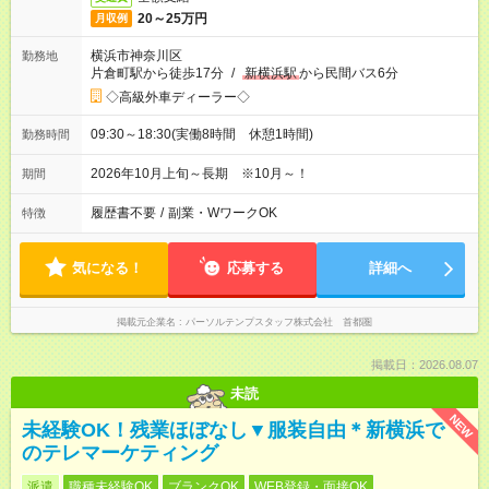
20～25万円
月収例
横浜市神奈川区
勤務地
片倉町駅から徒歩17分
/
新横浜駅
から民間バス6分
◇高級外車ディーラー◇
09:30～18:30(実働8時間 休憩1時間)
勤務時間
2026年10月上旬～長期 ※10月～！
期間
履歴書不要
/
副業・WワークOK
特徴
気になる！
応募する
詳細へ
掲載元企業名
パーソルテンプスタッフ株式会社 首都圏
掲載日：2026.08.07
未読
NEW
未経験OK！残業ほぼなし▼服装自由＊新横浜で
のテレマーケティング
派遣
職種未経験OK
ブランクOK
WEB登録・面接OK