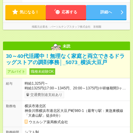
気になる！
応募する
詳細へ
掲載元企業名
パーソルテンプスタッフ株式会社 首都圏
未読
30～40代活躍中！無理なく家庭と両立できるドラ
ッグストアの調剤事務│_5073_横浜大豆戸
アルバイト
職種未経験OK
時給1,325円～
給与
時給1325円(17:00～1345円、20:00～1375円)※研修期間3ヶ月
以降、社内試験による更新判定あり 社内試験合格後、時給＋50
交通費別途支給あり
～100円の昇給あり （大学生は＋20円） 試用期間あり：入社日
から3ヶ月間／本採用と待遇は変わりません。 【試用期間】試用
横浜市港北区
勤務地
期間あり 試用期間の長さ：3ヶ月 雇用形態、給与は本採用時と
神奈川県横浜市港北区大豆戸町980-1（最寄り駅：東急東横線
同じです。
「大倉山駅」徒歩8分）
ウエルシア薬局株式会社
シフト制
勤務時間