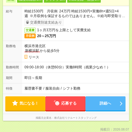
時給1530円 月収例 24万円 時給1530円×実働8h×週5日×4
給与
週 ※月収例を保証するものではありません。※給与即受取りサ
ービス利用可（利用条件有）
交通費別途支給あり
1ヶ月3万円を上限として実費支給
交通費
20～25万円
月収例
横浜市港北区
勤務地
新横浜駅
から徒歩5分
リース
09:00-18:00（休憩60分）実働8時間（残業少なめ！）
勤務時間
即日～長期
期間
履歴書不要
/
服装自由
/
シフト勤務
特徴
気になる！
応募する
詳細へ
掲載元企業名
株式会社リクルートスタッフィング
掲載日：2026.08.07