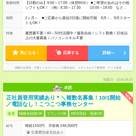
【日勤のみ】9:00～17:00（休憩60分） ■ご希望があればその他
勤務時間
シフトもOK！ （例）8:30～17:30 10:00～19:00 など
「家族とお休みを合わせたい」 「できれば残業はしたくない」
など、あなたのご希望に沿ったお仕事をご紹介します！ ※Wワ
2ヶ月～ ■ご応募から最短3日後に開始可能 8月～、9月スター
期間
ーク希望の方へ 今ご覧のお仕事で希望する勤務時間と、もう1つ
トもOK！
のお仕事の勤務時間。 合計で週40時間を超える場合は応募でき
ません
履歴書不要
/
40～50代活躍中
/
服装自由
/
シフト勤務
/
10名以
特徴
上の大量募集
/
パソコンスキル不要
気になる！
応募する
詳細へ
掲載元企業名
日研トータルソーシング株式会社 メディカルケア事業部 ナース派遣
掲載日：2026.08.07
未読
NEW
正社員登用実績あり＊＼複数名募集！10/1開始
／電話なし！こつこつ事務センター
派遣
職種未経験OK
ブランクOK
WEB登録・面接OK
時給1550円 月収例 248,000円
給与
交通費別途支給あり