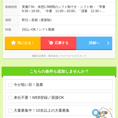
実働7.5h、休憩1.5時間のシフト制です・シフト例：「早番
勤務時間
9:30～18:30」「中番 11:00～20:00」「遅番 12:30～
21:30」・店舗によって異なりますがこちらを参考にして下さ
い。
即日～長期（更新制）
期間
日払いOK
/
シフト勤務
特徴
気になる！
応募する
詳細へ
掲載元企業名
株式会社シーエーセールススタッフ
こちらの条件も追加しませんか？
今が狙い目！急募
来社不要！WEB登録／面接OK
大量募集中！10名以上の大量募集