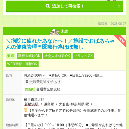
追加して再検索！
掲載日：2026.08.07
未読
NEW
＼病院に疲れたあなたへ！／施設でおばあちゃ
んの健康管理＊医療行為ほぼ無し
派遣
職種未経験OK
社会人未経験OK
ブランクOK
WEB登録・面接OK
時給2400円～ ■週払いOK ■日収1万9200円以上
給与
交通費別途支給あり
交通費全額支給
交通費
横浜市港北区
勤務地
新横浜駅
/
綱島駅
/
大倉山(神奈川県)駅
/
…
【自宅からドアtoドアで30分以内】介護施設でのお仕事。勤
務地選べます！
【日勤のみ】9:00～18:00（休憩60分） ■ご希望があればその他
勤務時間