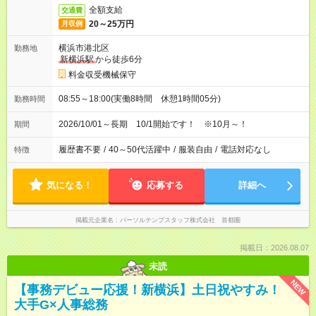
全額支給
交通費
20～25万円
月収例
横浜市港北区
勤務地
新横浜駅
から徒歩6分
料金収受機械保守
08:55～18:00(実働8時間 休憩1時間05分)
勤務時間
2026/10/01～長期 10/1開始です！ ※10月～！
期間
履歴書不要
/
40～50代活躍中
/
服装自由
/
電話対応なし
特徴
気になる！
応募する
詳細へ
掲載元企業名
パーソルテンプスタッフ株式会社 首都圏
掲載日：2026.08.07
未読
NEW
【事務デビュー応援！新横浜】土日祝やすみ！
大手G×人事総務