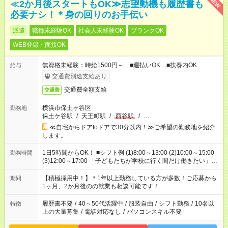
NEW
≪2か月後スタートもOK≫志望動機も履歴書も
必要ナシ！＊身の回りのお手伝い
派遣
職種未経験OK
社会人未経験OK
ブランクOK
WEB登録・面接OK
無資格未経験：時給1500円～ ■週払いOK ■扶養内OK
給与
交通費別途支給あり
交通費全額支給
交通費
横浜市保土ヶ谷区
勤務地
保土ケ谷駅
/
天王町駅
/
西谷駅
/
…
≪自宅からドアtoドアで30分以内！≫ご希望の勤務地を紹介
します。
1日5時間からOK！ ■シフト例 (1)8:00～13:00 (2)10:00～15:00
勤務時間
(3)12:00～17:00 「子どもたちが学校に行く間だけ働きたい」
「余裕を持って夕飯の準備がしたい」 「午前中は働いて、午後
はプライベートの時間にしたい」 など、ご希望を教えてくださ
【積極採用中！】＊1年以上勤務している方が多数！ご応募から
期間
いね。 ※Wワーク希望の方へ 今ご覧のお仕事で希望する勤務時
1ヶ月、2か月後のの就業も相談可能です！
間と、もう1つのお仕事の勤務時間。 合計で週40時間を超える
場合は応募できません。
履歴書不要
/
40～50代活躍中
/
服装自由
/
シフト勤務
/
10名以
特徴
上の大量募集
/
電話対応なし
/
パソコンスキル不要