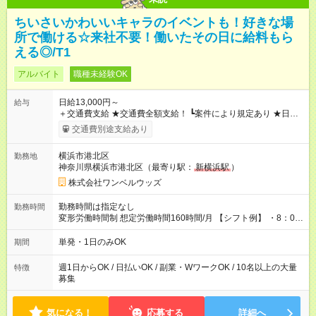
ちいさいかわいいキャラのイベントも！好きな場
所で働ける☆来社不要！働いたその日に給料もら
える◎/T1
アルバイト
職種未経験OK
日給13,000円～
給与
＋交通費支給 ★交通費全額支給！ ┗案件により規定あり ★日払
いOK！（規定あり） ┗働いたその日に現金GET♪ お仕事後はコ
交通費別途支給あり
ンビニATMから 日払い分を引き落とせます！ 【試用期間】試
用期間なし
横浜市港北区
勤務地
神奈川県横浜市港北区（最寄り駅：
新横浜駅
）
株式会社ワンベルウッズ
勤務時間は指定なし
勤務時間
変形労働時間制 想定労働時間160時間/月 【シフト例】 ・8：00
～21：00
単発・1日のみOK
期間
週1日からOK / 日払いOK / 副業・WワークOK / 10名以上の大量
特徴
募集
気になる！
応募する
詳細へ