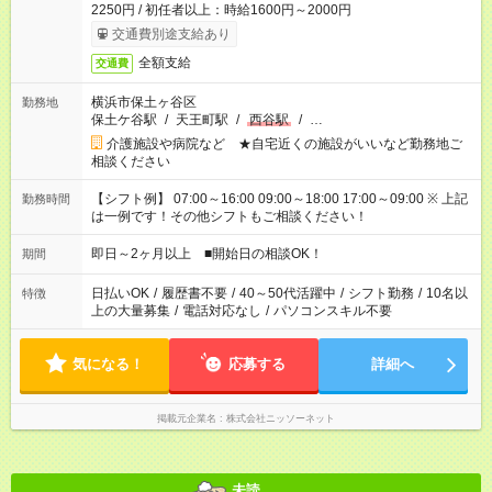
2250円 / 初任者以上：時給1600円～2000円
交通費別途支給あり
全額支給
交通費
横浜市保土ヶ谷区
勤務地
保土ケ谷駅
/
天王町駅
/
西谷駅
/
…
介護施設や病院など ★自宅近くの施設がいいなど勤務地ご
相談ください
【シフト例】 07:00～16:00 09:00～18:00 17:00～09:00 ※ 上記
勤務時間
は一例です！その他シフトもご相談ください！
即日～2ヶ月以上 ■開始日の相談OK！
期間
日払いOK
/
履歴書不要
/
40～50代活躍中
/
シフト勤務
/
10名以
特徴
上の大量募集
/
電話対応なし
/
パソコンスキル不要
気になる！
応募する
詳細へ
掲載元企業名
株式会社ニッソーネット
未読