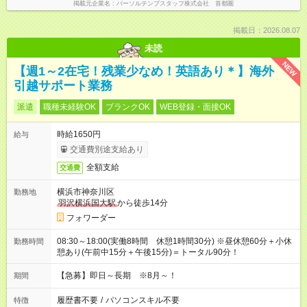
掲載元企業名
パーソルテンプスタッフ株式会社 首都圏
掲載日：2026.08.07
未読
NEW
【週1～2在宅！残業少なめ！英語あり＊】海外
引越サポート業務
派遣
職種未経験OK
ブランクOK
WEB登録・面接OK
時給1650円
給与
交通費別途支給あり
全額支給
交通費
横浜市神奈川区
勤務地
羽沢横浜国大駅
から徒歩14分
フォワーダー
08:30～18:00(実働8時間 休憩1時間30分) ※昼休憩60分＋小休
勤務時間
憩あり(午前中15分＋午後15分)＝トータル90分！
【急募】即日～長期 ※8月～！
期間
履歴書不要
/
パソコンスキル不要
特徴