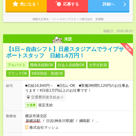
気になる！
応募する
詳細へ
掲載元企業名
パーソルテンプスタッフ株式会社 首都圏
掲載日：2026.08.07
未読
NEW
【1日～自由シフト】日産スタジアムでライブサ
ポートスタッフ 日給1.6万円！
アルバイト
職種未経験OK
社会人未経験OK
大学生歓迎
ブランクOK
WEB登録・面接OK
■日給16,840円～ ■日払いOK ■実働3時間5,120円のお仕事あ
給与
ります！#日収1万円以上のお仕事です！
交通費別途支給あり
規定支給
交通費
横浜市港北区
勤務地
新横浜駅
/
日吉(神奈川県)駅
/
綱島駅
/
…
株式会社マッシュ