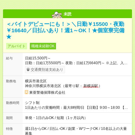
未読
＜バイトデビューにも！＞＼日勤￥15500・夜勤
￥16640／日払いあり！週1～OK！★個室寮完備
★
アルバイト
職種未経験OK
日給15,500円～
給与
日勤：日給1万5500円～ 夜勤：日給1万6640円～ ※上記、入社
祝手当4000円含む(25勤務まで) ┗新任研修の終了から100日以内
交通費別途支給あり
┗規定あり ／ 経験や年齢を問わず、 頑張った方全員に支給され
ます！ ＼ ■日給保証あり！ お仕事が早く終わっても、 その日の
横浜市港北区
勤務地
日給は全額支給！ ■月22日以上勤務すると… 日給1000円UP！ ■
神奈川県横浜市港北区（最寄り駅：
新横浜駅
）
日払い・週払い・前払いOK！ 給与即時払いサービス『クリア
(CRIA)』で 最短当日にコンビニATMから 現金で給与を受け取れ
東亜警備保障株式会社
ます♪ ※稼働分・規定あり ■法定研修(7h×3日間)中も 手当をしっ
かり【3万円】支給！ ┗研修手当の一部(9，000円)は手渡しで支
シフト制
勤務時間
給 ┗昼食代も別途支給(500円×3日間） ┗研修期間中も交通費全額
1日あたりの実働時間：最大8時間/日 【日勤】9:00～18:00 【夜
支給 【試用期間】試用期間なし
勤】20:00～翌5:00 ・【日勤のみ】【夜勤のみ】もOK♪ ・自分
の都合に合わせて稼げます◎ ・シフトの申告は電話・メールで
単発・1日のみOK / 短期（1ヶ月以内）
期間
OK♪ ┗お仕事したい日を電話かメールで連絡！ ★週5勤務や、プ
ライベートの予定に 合わせて好きな時など、自由に働けます
週1日からOK / 日払いOK / 副業・WワークOK / 10名以上の大量
特徴
募集