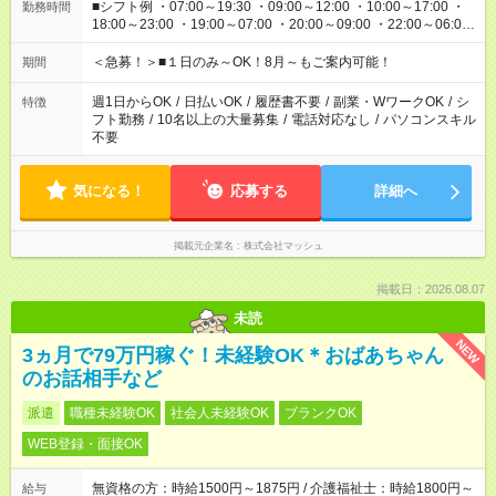
■シフト例 ・07:00～19:30 ・09:00～12:00 ・10:00～17:00 ・
勤務時間
18:00～23:00 ・19:00～07:00 ・20:00～09:00 ・22:00～06:00
etc ★最短で3時間で5,120円のお仕事から 15時間で2万円近く稼
げるお仕事も！ ご希望のお時間に合わせてご紹介！ ※シフトは
＜急募！＞■１日のみ～OK！8月～もご案内可能！
期間
現場によって異なります。 ※勿論、休憩時間はあるのでご安心
ください！
週1日からOK
/
日払いOK
/
履歴書不要
/
副業・WワークOK
/
シ
特徴
フト勤務
/
10名以上の大量募集
/
電話対応なし
/
パソコンスキル
不要
気になる！
応募する
詳細へ
掲載元企業名
株式会社マッシュ
掲載日：2026.08.07
未読
NEW
3ヵ月で79万円稼ぐ！未経験OK＊おばあちゃん
のお話相手など
派遣
職種未経験OK
社会人未経験OK
ブランクOK
WEB登録・面接OK
無資格の方：時給1500円～1875円 / 介護福祉士：時給1800円～
給与