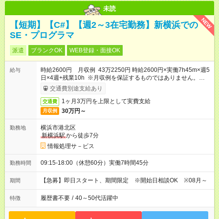
未読
NEW
【短期】【C#】【週2～3在宅勤務】新横浜での
SE・プログラマ
派遣
ブランクOK
WEB登録・面接OK
時給2600円 月収例 43万2250円 時給2600円×実働7h45m×週5
給与
日×4週+残業10h ※月収例を保証するものではありません。※給
与即受取りサービス利用可（利用条件有）
交通費別途支給あり
1ヶ月3万円を上限として実費支給
交通費
30万円～
月収例
横浜市港北区
勤務地
新横浜駅
から徒歩7分
情報処理サ－ビス
09:15-18:00（休憩60分）実働7時間45分
勤務時間
【急募】即日スタート、期間限定 ※開始日相談OK ※08月～
期間
履歴書不要
/
40～50代活躍中
特徴