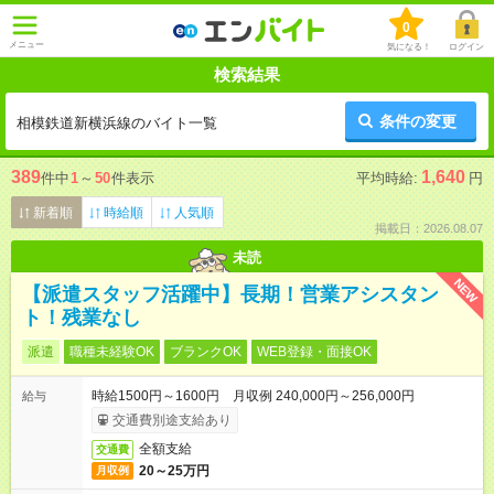
0
メニュー
気になる！
ログイン
検索結果
条件の変更
相模鉄道新横浜線のバイト一覧
389
1,640
件中
1
～
50
件表示
平均時給:
円
新着順
時給順
人気順
掲載日：2026.08.07
未読
NEW
【派遣スタッフ活躍中】長期！営業アシスタン
ト！残業なし
派遣
職種未経験OK
ブランクOK
WEB登録・面接OK
時給1500円～1600円 月収例 240,000円～256,000円
給与
交通費別途支給あり
全額支給
交通費
20～25万円
月収例