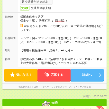
交通費別途支給あり
交通費全額支給
交通費
横浜市保土ヶ谷区
勤務地
保土ケ谷駅
/
天王町駅
/
西谷駅
/
…
≪自宅からドアtoドアで30分以内！≫ご希望の勤務地を紹介
します。
～シフト例～ 9:00～18:00（休憩60分） 7:00～16:00（休憩60
勤務時間
分） 10:00～19:00（休憩60分） ※Wワーク希望の方へ 今ご覧の
お仕事で希望する勤務時間と、もう1つのお仕事の勤務時間の合
計が 週40時間を超えなければOKです。
【現在も積極採用中！急募！】■2カ月～
期間
履歴書不要
/
40～50代活躍中
/
服装自由
/
シフト勤務
/
10名以
特徴
上の大量募集
/
電話対応なし
/
パソコンスキル不要
気になる！
応募する
詳細へ
掲載元企業名
日研トータルソーシング株式会社 メディカルケア事業部
掲載日：2026.08.07
未読