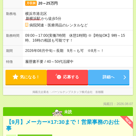
20～25万円
月収例
横浜市港北区
勤務地
新横浜駅
から徒歩5分
病院関連・医療用品のレンタルなど
09:00～17:00(実働7時間 休憩1時間) ※【時短OK】9時～15
勤務時間
時、16時の相談も可能です！
2026年08月中旬～長期 9月～も可 ※8月～！
期間
履歴書不要
/
40～50代活躍中
特徴
気になる！
応募する
詳細へ
掲載元企業名
パーソルテンプスタッフ株式会社 首都圏
掲載日：2026.08.07
未読
NEW
【9月】メーカー×17:30まで！営業事務のお仕
事