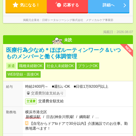
気になる！
応募する
詳細へ
掲載元企業名
日研トータルソーシング株式会社 メディカルケア事業部
掲載日：2026.08.07
未読
NEW
医療行為少なめ＊ほぼルーティンワーク＆いつ
ものメンバーと働く体調管理
派遣
職種未経験OK
社会人未経験OK
ブランクOK
WEB登録・面接OK
時給2400円～ ■週払いOK ■日収1万9200円以上
給与
交通費別途支給あり
交通費全額支給
交通費
横浜市港北区
勤務地
新横浜駅
/
日吉(神奈川県)駅
/
綱島駅
/
…
【自宅からドアtoドアで30分以内】介護施設でのお仕事。勤
務地選べます！