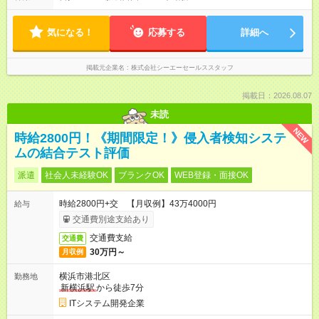
気になる！
応募する
詳細へ
掲載元企業名
株式会社シーエーセールススタッフ
掲載日：2026.08.07
未読
NEW
時給2800円！《期間限定！》侵入者検知システ
ムの結合テスト評価
派遣
社会人未経験OK
ブランクOK
WEB登録・面接OK
時給2800円+交 【月収例】43万4000円
給与
交通費別途支給あり
交通費支給
交通費
30万円～
月収例
横浜市港北区
勤務地
新横浜駅
から徒歩7分
ITシステム開発企業