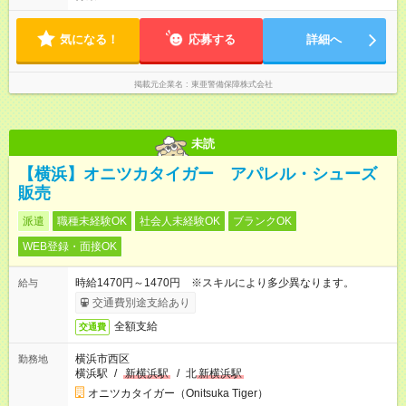
気になる！
応募する
詳細へ
掲載元企業名
東亜警備保障株式会社
未読
【横浜】オニツカタイガー アパレル・シューズ
販売
派遣
職種未経験OK
社会人未経験OK
ブランクOK
WEB登録・面接OK
時給1470円～1470円 ※スキルにより多少異なります。
給与
交通費別途支給あり
全額支給
交通費
横浜市西区
勤務地
横浜駅
/
新横浜駅
/
北
新横浜駅
オニツカタイガー（Onitsuka Tiger）