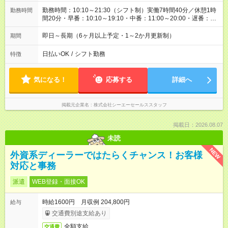
勤務時間：10:10～21:30（シフト制）実働7時間40分／休憩1時
勤務時間
間20分・早番：10:10～19:10・中番：11:00～20:00・遅番：
12:30～21:30
即日～長期（6ヶ月以上予定・1～2か月更新制）
期間
日払いOK
/
シフト勤務
特徴
気になる！
応募する
詳細へ
掲載元企業名
株式会社シーエーセールススタッフ
掲載日：2026.08.07
未読
NEW
外資系ディーラーではたらくチャンス！お客様
対応と事務
派遣
WEB登録・面接OK
時給1600円 月収例 204,800円
給与
交通費別途支給あり
全額支給
交通費