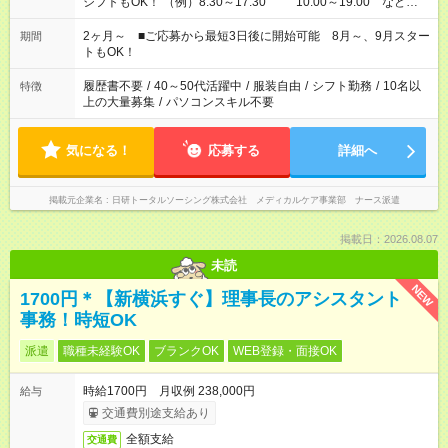
シフトもOK！ （例）8:30～17:30 10:00～19:00 など
「家族とお休みを合わせたい」 「できれば残業はしたくない」
など、あなたのご希望に沿ったお仕事をご紹介します！ ※Wワ
2ヶ月～ ■ご応募から最短3日後に開始可能 8月～、9月スター
期間
ーク希望の方へ 今ご覧のお仕事で希望する勤務時間と、もう1つ
トもOK！
のお仕事の勤務時間。 合計で週40時間を超える場合は応募でき
ません
履歴書不要
/
40～50代活躍中
/
服装自由
/
シフト勤務
/
10名以
特徴
上の大量募集
/
パソコンスキル不要
気になる！
応募する
詳細へ
掲載元企業名
日研トータルソーシング株式会社 メディカルケア事業部 ナース派遣
掲載日：2026.08.07
未読
NEW
1700円＊【新横浜すぐ】理事長のアシスタント
事務！時短OK
派遣
職種未経験OK
ブランクOK
WEB登録・面接OK
時給1700円 月収例 238,000円
給与
交通費別途支給あり
全額支給
交通費