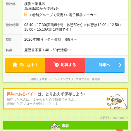
横浜市港北区
勤務地
新横浜駅
から徒歩2分
＜老舗グループで安定♪＞電子機器メーカー
08:40～17:30(実働8時間 休憩50分) ※休憩は12:00～12:50＋
勤務時間
15:00～15:10の計1時間です！
2026年08月下旬～長期 ※8月～！
期間
履歴書不要
/
40～50代活躍中
特徴
気になる！
応募する
詳細へ
掲載元企業名
パーソルテンプスタッフ株式会社 首都圏
興味のあるバイト
は、とりあえず保存しよう♪
保存した求人は、後からまとめて応募できるよ。
企業からアプローチが届くことも！
掲載日：2026.08.07
未読