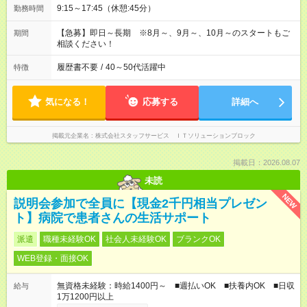
9:15～17:45（休憩:45分）
勤務時間
【急募】即日～長期 ※8月～、9月～、10月～のスタートもご
期間
相談ください！
履歴書不要
/
40～50代活躍中
特徴
気になる！
応募する
詳細へ
掲載元企業名
株式会社スタッフサービス ＩＴソリューションブロック
掲載日：2026.08.07
未読
NEW
説明会参加で全員に【現金2千円相当プレゼン
ト】病院で患者さんの生活サポート
派遣
職種未経験OK
社会人未経験OK
ブランクOK
WEB登録・面接OK
無資格未経験：時給1400円～ ■週払いOK ■扶養内OK ■日収
給与
1万1200円以上