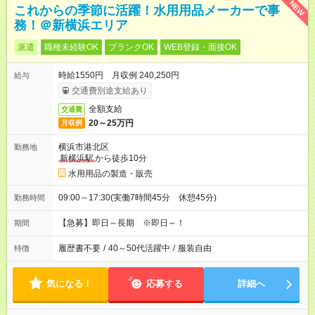
NEW
これからの季節に活躍！水用用品メーカーで事
務！＠新横浜エリア
派遣
職種未経験OK
ブランクOK
WEB登録・面接OK
時給1550円 月収例 240,250円
給与
交通費別途支給あり
全額支給
交通費
20～25万円
月収例
横浜市港北区
勤務地
新横浜駅
から徒歩10分
水用用品の製造・販売
09:00～17:30(実働7時間45分 休憩45分)
勤務時間
【急募】即日～長期 ※即日～！
期間
履歴書不要
/
40～50代活躍中
/
服装自由
特徴
気になる！
応募する
詳細へ