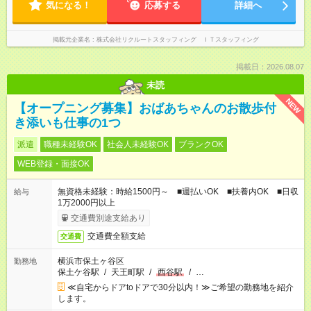
気になる！
応募する
詳細へ
掲載元企業名
株式会社リクルートスタッフィング ＩＴスタッフィング
掲載日：2026.08.07
未読
NEW
【オープニング募集】おばあちゃんのお散歩付
き添いも仕事の1つ
派遣
職種未経験OK
社会人未経験OK
ブランクOK
WEB登録・面接OK
無資格未経験：時給1500円～ ■週払いOK ■扶養内OK ■日収
給与
1万2000円以上
交通費別途支給あり
交通費全額支給
交通費
横浜市保土ヶ谷区
勤務地
保土ケ谷駅
/
天王町駅
/
西谷駅
/
…
≪自宅からドアtoドアで30分以内！≫ご希望の勤務地を紹介
します。