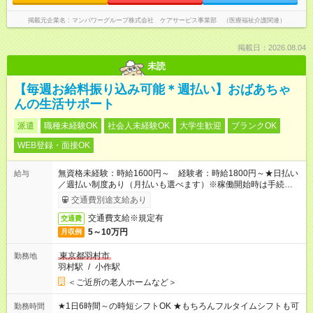
掲載元企業名
マンパワーグループ株式会社 ケアサービス事業部 （医療福祉介護関連）
掲載日：2026.08.04
未読
【毎週お給料振り込み可能＊週払い】おばあちゃ
んの生活サポート
派遣
職種未経験OK
社会人未経験OK
大学生歓迎
ブランクOK
WEB登録・面接OK
無資格未経験：時給1600円～ 経験者：時給1800円～★日払い
給与
／週払い制度あり（月払いも選べます）※稼働開始時は手続き完
了次第のお支払いとなります。
交通費別途支給あり
交通費支給※規定有
交通費
5～10万円
月収例
東京都羽村市
勤務地
羽村駅
/
小作駅
＜ご近所の老人ホームなど＞
★1日6時間～の時短シフトOK ★もちろんフルタイムシフトも可
勤務時間