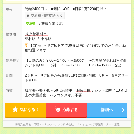
時給2400円～ ■週払いOK ■日収1万9200円以上
給与
交通費別途支給あり
交通費全額支給
交通費
東京都羽村市
勤務地
羽村駅
/
小作駅
【自宅からドアtoドアで30分以内】介護施設でのお仕事。勤
務地選べます！
【日勤のみ】9:00～17:00（休憩60分） ■ご希望があればその他
勤務時間
シフトもOK！ （例）8:30～17:30 10:00～19:00 など
「家族とお休みを合わせたい」 「できれば残業はしたくない」
など、あなたのご希望に沿ったお仕事をご紹介します！ ※Wワ
2ヶ月～ ■ご応募から最短3日後に開始可能 8月～、9月スター
期間
ーク希望の方へ 今ご覧のお仕事で希望する勤務時間と、もう1つ
トもOK！
のお仕事の勤務時間。 合計で週40時間を超える場合は応募でき
ません
履歴書不要
/
40～50代活躍中
/
服装自由
/
シフト勤務
/
10名以
特徴
上の大量募集
/
パソコンスキル不要
気になる！
応募する
詳細へ
掲載元企業名
日研トータルソーシング株式会社 メディカルケア事業部 ナース派遣