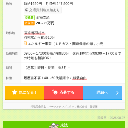
時給1650円 月収例 247,500円
給与
交通費別途支給あり
全額支給
交通費
20～25万円
月収例
東京都羽村市
勤務地
羽村駅から徒歩10分
エネルギー事業（ＬＰガス・関連機器の卸，小売
09:00～17:30(実働7時間30分 休憩1時間) ※09:00～17:00まで
勤務時間
の時短も相談OK！
【急募】即日～長期 ※8月～！
期間
履歴書不要
/
40～50代活躍中
/
服装自由
特徴
気になる！
応募する
詳細へ
掲載元企業名
パーソルテンプスタッフ株式会社 首都圏
掲載日：2026.08.07
未読