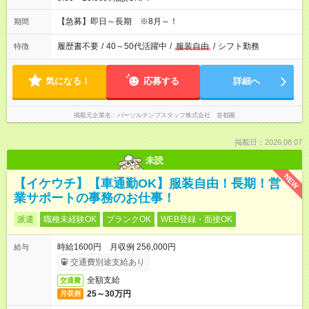
【急募】即日～長期 ※8月～！
期間
履歴書不要
/
40～50代活躍中
/
服装自由
/
シフト勤務
特徴
気になる！
応募する
詳細へ
掲載元企業名
パーソルテンプスタッフ株式会社 首都圏
掲載日：2026.08.07
未読
NEW
【イケウチ】【車通勤OK】服装自由！長期！営
業サポートの事務のお仕事！
派遣
職種未経験OK
ブランクOK
WEB登録・面接OK
時給1600円 月収例 256,000円
給与
交通費別途支給あり
全額支給
交通費
25～30万円
月収例