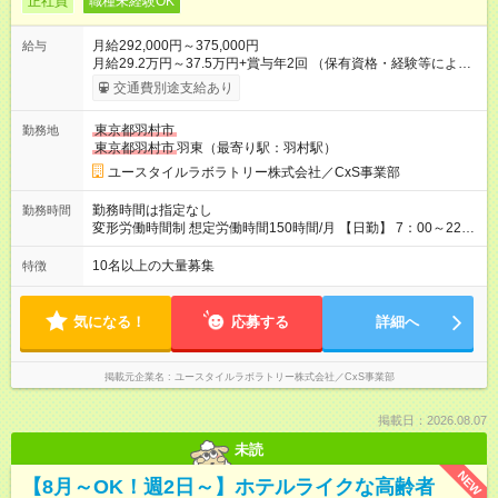
正社員
職種未経験OK
月給292,000円～375,000円
給与
月給29.2万円～37.5万円+賞与年2回 （保有資格・経験等により
変動） 【無資格の方の入社後のモデル月収】 ［入社］ 無資
交通費別途支給あり
格・未経験／月収22.9万円 ［半年～1年］ 実務者研修取得／
月収26万円 ［入社3年］ エリアリーダー・介護福祉士／月収
東京都羽村市
勤務地
30.2万円 ［入社3年目以降］ ジュニアコーディネー／月収
東京都羽村市
羽東（最寄り駅：羽村駅）
37.5万円以上 ※経験・能力等を考慮。 【試用期間】試用期間あ
り 試用期間の長さ：2ヶ月 雇用形態、給与は本採用時と同じで
ユースタイルラボラトリー株式会社／CxS事業部
す。
勤務時間は指定なし
勤務時間
変形労働時間制 想定労働時間150時間/月 【日勤】 7：00～22：
00の間で7.5時間勤務／休憩1時間 【夜勤】 17：00～翌10：00
の15時間勤務／休憩２時間 ※勤務時間は各施設のシフトによる
10名以上の大量募集
特徴
シフト制 ※夜勤時は手当も別途支給 ◎残業ほぼなし（月平均5時
間程度）
気になる！
応募する
詳細へ
掲載元企業名
ユースタイルラボラトリー株式会社／CxS事業部
掲載日：2026.08.07
未読
NEW
【8月～OK！週2日～】ホテルライクな高齢者