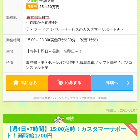
全額支給
交通費
25～30万円
月収例
東京都羽村市
勤務地
小作駅から徒歩4分
＜フードデリバリーサービスのカスタマーサポート★＞
15:00～23:30(実働7時間30分 休憩1時間)
勤務時間
【急募】即日～長期 ※即日～！
期間
履歴書不要
/
40～50代活躍中
/
服装自由
/
シフト勤務
/
パソコ
特徴
ンスキル不要
気になる！
応募する
詳細へ
掲載元企業名
パーソルテンプスタッフ株式会社 首都圏
掲載日：2026.08.07
未読
NEW
【週4日×7時間】15:00定時！カスタマーサポー
ト！高時給1700円