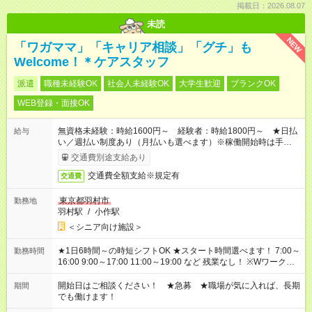
掲載日：2026.08.07
未読
NEW
「ワガママ」「キャリア相談」「グチ」も
Welcome！＊ケアスタッフ
派遣
職種未経験OK
社会人未経験OK
大学生歓迎
ブランクOK
WEB登録・面接OK
無資格未経験：時給1600円～ 経験者：時給1800円～ ★日払
給与
い／週払い制度あり（月払いも選べます）※稼働開始時は手続き
完了次第のお支払いとなります。
交通費別途支給あり
交通費全額支給※規定有
交通費
東京都羽村市
勤務地
羽村駅
/
小作駅
＜シニア向け施設＞
★1日6時間～の時短シフトOK ★スタート時間選べます！ 7:00～
勤務時間
16:00 9:00～17:00 11:00～19:00 など 残業なし！ ※Wワークの
場合、他のお仕事と合わせ週40時間超の就業はご案内できませ
ん ※法令に基づき、週20時間以上勤務は社会保険への加入対象
開始日はご相談ください！ ★急募 ★職場が気に入れば、長期
期間
となります ※労働者派遣法（日雇い派遣の原則禁止）により、
でも働けます！
短時間・短期間の就業はご案内が難しい場合があります