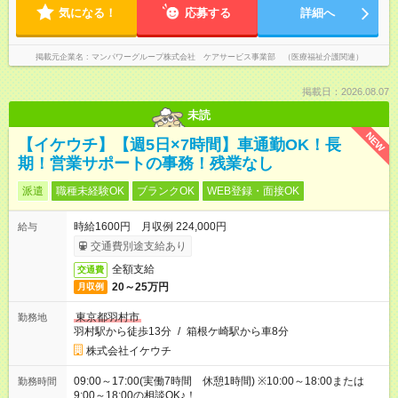
気になる！
応募する
詳細へ
掲載元企業名
マンパワーグループ株式会社 ケアサービス事業部 （医療福祉介護関連）
掲載日：2026.08.07
未読
NEW
【イケウチ】【週5日×7時間】車通勤OK！長
期！営業サポートの事務！残業なし
派遣
職種未経験OK
ブランクOK
WEB登録・面接OK
時給1600円 月収例 224,000円
給与
交通費別途支給あり
全額支給
交通費
20～25万円
月収例
東京都羽村市
勤務地
羽村駅から徒歩13分
/
箱根ケ崎駅から車8分
株式会社イケウチ
09:00～17:00(実働7時間 休憩1時間) ※10:00～18:00または
勤務時間
9:00～18:00の相談OK♪！