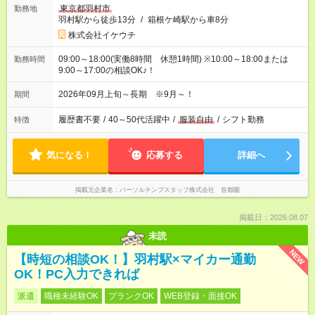
東京都羽村市
勤務地
羽村駅から徒歩13分
/
箱根ケ崎駅から車8分
株式会社イケウチ
09:00～18:00(実働8時間 休憩1時間) ※10:00～18:00または
勤務時間
9:00～17:00の相談OK♪！
2026年09月上旬～長期 ※9月～！
期間
履歴書不要
/
40～50代活躍中
/
服装自由
/
シフト勤務
特徴
気になる！
応募する
詳細へ
掲載元企業名
パーソルテンプスタッフ株式会社 首都圏
掲載日：2026.08.07
未読
NEW
【時短の相談OK！】羽村駅×マイカー通勤
OK！PC入力できれば
派遣
職種未経験OK
ブランクOK
WEB登録・面接OK