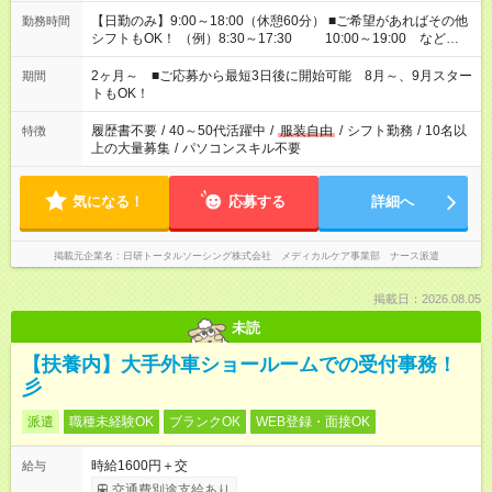
【日勤のみ】9:00～18:00（休憩60分） ■ご希望があればその他
勤務時間
シフトもOK！ （例）8:30～17:30 10:00～19:00 など
「家族とお休みを合わせたい」 「できれば残業はしたくない」
など、あなたのご希望に沿ったお仕事をご紹介します！ ※Wワ
2ヶ月～ ■ご応募から最短3日後に開始可能 8月～、9月スター
期間
ーク希望の方へ 今ご覧のお仕事で希望する勤務時間と、もう1つ
トもOK！
のお仕事の勤務時間。 合計で週40時間を超える場合は応募でき
ません
履歴書不要
/
40～50代活躍中
/
服装自由
/
シフト勤務
/
10名以
特徴
上の大量募集
/
パソコンスキル不要
気になる！
応募する
詳細へ
掲載元企業名
日研トータルソーシング株式会社 メディカルケア事業部 ナース派遣
掲載日：2026.08.05
未読
【扶養内】大手外車ショールームでの受付事務！
彡
派遣
職種未経験OK
ブランクOK
WEB登録・面接OK
時給1600円＋交
給与
交通費別途支給あり