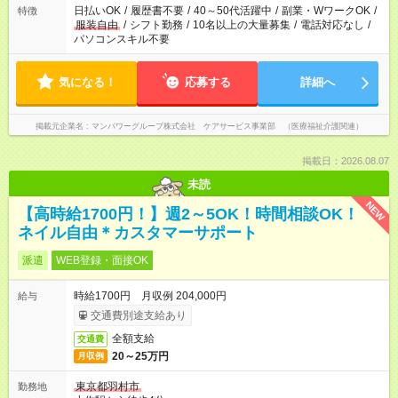
日払いOK
/
履歴書不要
/
40～50代活躍中
/
副業・WワークOK
/
特徴
服装自由
/
シフト勤務
/
10名以上の大量募集
/
電話対応なし
/
パソコンスキル不要
気になる！
応募する
詳細へ
掲載元企業名
マンパワーグループ株式会社 ケアサービス事業部 （医療福祉介護関連）
掲載日：2026.08.07
未読
NEW
【高時給1700円！】週2～5OK！時間相談OK！
ネイル自由＊カスタマーサポート
派遣
WEB登録・面接OK
時給1700円 月収例 204,000円
給与
交通費別途支給あり
全額支給
交通費
20～25万円
月収例
東京都羽村市
勤務地