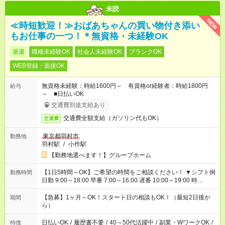
未読
NEW
≪時短歓迎！≫おばあちゃんの買い物付き添い
もお仕事の一つ！＊無資格・未経験OK
派遣
職種未経験OK
社会人未経験OK
ブランクOK
WEB登録・面接OK
無資格未経験：時給1600円～ 有資格or経験者：時給1800円
給与
～ ■日払いOK
交通費別途支給あり
交通費全額支給（ガソリン代もOK）
交通費
東京都羽村市
勤務地
羽村駅
/
小作駅
【勤務地選べます！】グループホーム
【1日5時間～OK】ご希望の時間をご相談ください！ ▼シフト例
勤務時間
日勤 9:00～18:00 早番 7:00～16:00 遅番 10:00～19:00 時
短 10:00～15:00 上記はあくまで一例です。 「夕方までには帰宅
しておきたい」 「朝はゆっくりのスタートがいい」 「お昼の時
【急募】1ヶ月～OK！スタート日の相談もOK！（最短2日後か
期間
間を有効に使いたい」 など、ご希望があれば教えてください
ら）
ね。
日払いOK
/
履歴書不要
/
40～50代活躍中
/
副業・WワークOK
/
特徴