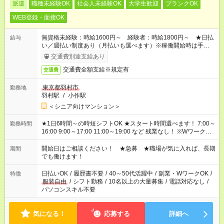
派遣
職種未経験OK
社会人未経験OK
大学生歓迎
ブランクOK
WEB登録・面接OK
無資格未経験：時給1600円～ 経験者：時給1800円～ ★日払
給与
い／週払い制度あり（月払いも選べます）※稼働開始時は手続き
完了次第のお支払いとなります。
交通費別途支給あり
交通費全額支給※規定有
交通費
東京都羽村市
勤務地
羽村駅
/
小作駅
＜シニア向けマンション＞
★1日6時間～の時短シフトOK ★スタート時間選べます！ 7:00～
勤務時間
16:00 9:00～17:00 11:00～19:00 など 残業なし！ ※Wワークの
場合、他のお仕事と合わせ週40時間超の就業はご案内できませ
ん ※法令に基づき、週20時間以上勤務は社会保険への加入対象
開始日はご相談ください！ ★急募 ★職場が気に入れば、長期
期間
となります ※労働者派遣法（日雇い派遣の原則禁止）により、
でも働けます！
短時間・短期間の就業はご案内が難しい場合があります
日払いOK
/
履歴書不要
/
40～50代活躍中
/
副業・WワークOK
/
特徴
服装自由
/
シフト勤務
/
10名以上の大量募集
/
電話対応なし
/
パソコンスキル不要
気になる！
応募する
詳細へ