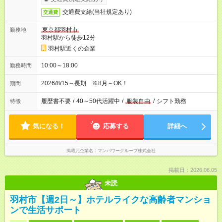
交通費支給(当社規定あり)
交通費
東京都羽村市
勤務地
羽村駅から徒歩12分
羽村駅近くの企業
10:00～18:00
勤務時間
2026/8/15～長期 ※8月～OK！
期間
履歴書不要
/
40～50代活躍中
/
服装自由
/
シフト勤務
特徴
気になる！
応募する
詳細へ
掲載元企業名
マンパワーグループ株式会社
掲載日：2026.08.05
未読
羽村市【週2日～】ホテルライクな高齢者マンショ
ンで生活サポート