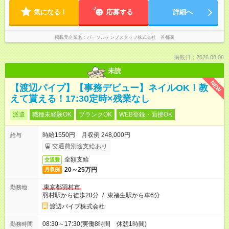
気になる！
応募する
詳細へ
掲載元企業名
パーソルテンプスタッフ株式会社 首都圏
掲載日：2026.08.06
未読
NEW
【渡辺パイプ】【事務デビュー】ネイルOK！教
えて貰える！17:30定時×残業なし
派遣
職種未経験OK
ブランクOK
WEB登録・面接OK
時給1550円 月収例 248,000円
給与
交通費別途支給あり
全額支給
交通費
20～25万円
月収例
東京都羽村市
勤務地
羽村駅から徒歩20分
/
東福生駅から車6分
渡辺パイプ株式会社
08:30～17:30(実働8時間 休憩1時間)
勤務時間