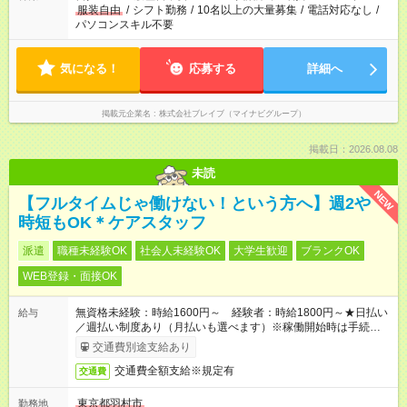
服装自由
/
シフト勤務
/
10名以上の大量募集
/
電話対応なし
/
パソコンスキル不要
気になる！
応募する
詳細へ
掲載元企業名
株式会社ブレイブ（マイナビグループ）
掲載日：2026.08.08
未読
NEW
【フルタイムじゃ働けない！という方へ】週2や
時短もOK＊ケアスタッフ
派遣
職種未経験OK
社会人未経験OK
大学生歓迎
ブランクOK
WEB登録・面接OK
無資格未経験：時給1600円～ 経験者：時給1800円～★日払い
給与
／週払い制度あり（月払いも選べます）※稼働開始時は手続き完
了次第のお支払いとなります。
交通費別途支給あり
交通費全額支給※規定有
交通費
東京都羽村市
勤務地