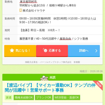
東京都羽村市
勤務地
羽村駅から徒歩13分
/
箱根ケ崎駅から車8分
株式会社イケウチ
09:00～18:00(実働8時間 休憩1時間) ※10:00～18:00または
勤務時間
9:00～17:00の相談OK♪！
【急募】即日～長期 ※8月～！
期間
履歴書不要
/
40～50代活躍中
/
服装自由
/
シフト勤務
特徴
気になる！
応募する
詳細へ
掲載元企業名
パーソルテンプスタッフ株式会社 首都圏
掲載日：2026.08.06
未読
NEW
【渡辺パイプ】【マイカー通勤OK】テンプの仲
間が活躍中！営業サポート事務
派遣
職種未経験OK
ブランクOK
WEB登録・面接OK