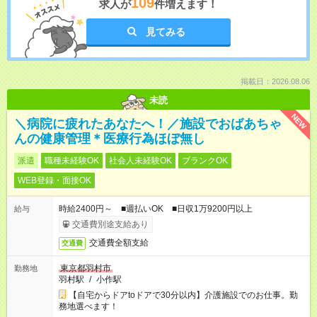
109
求人が
件増えます！
見てみる
掲載日：2026.08.06
未読
NEW
＼病院に疲れたあなたへ！／施設でおばあちゃ
んの健康管理＊医療行為ほぼ無し
派遣
職種未経験OK
社会人未経験OK
ブランクOK
WEB登録・面接OK
時給2400円～ ■週払いOK ■日収1万9200円以上
給与
交通費別途支給あり
交通費全額支給
交通費
東京都羽村市
勤務地
羽村駅
/
小作駅
【自宅からドアtoドアで30分以内】介護施設でのお仕事。勤
務地選べます！