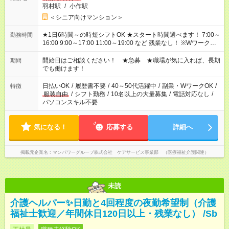
羽村駅
/
小作駅
＜シニア向けマンション＞
★1日6時間～の時短シフトOK ★スタート時間選べます！ 7:00～
勤務時間
16:00 9:00～17:00 11:00～19:00 など 残業なし！ ※Wワークの
場合、他のお仕事と合わせ週40時間超の就業はご案内できませ
ん ※法令に基づき、週20時間以上勤務は社会保険への加入対象
開始日はご相談ください！ ★急募 ★職場が気に入れば、長期
期間
となります ※労働者派遣法（日雇い派遣の原則禁止）により、
でも働けます！
短時間・短期間の就業はご案内が難しい場合があります
日払いOK
/
履歴書不要
/
40～50代活躍中
/
副業・WワークOK
/
特徴
服装自由
/
シフト勤務
/
10名以上の大量募集
/
電話対応なし
/
パソコンスキル不要
気になる！
応募する
詳細へ
掲載元企業名
マンパワーグループ株式会社 ケアサービス事業部 （医療福祉介護関連）
未読
介護ヘルパー✨日勤と4回程度の夜勤希望制（介護
福祉士歓迎／年間休日120日以上・残業なし） /Sb