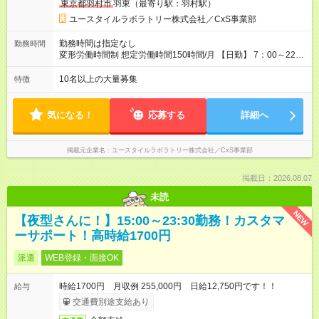
東京都羽村市
羽東（最寄り駅：羽村駅）
収30.2万円 ［入社3年目以降］ ジュニアコーディネー／月収
37.5万円以上 ※経験・能力等を考慮。 【試用期間】試用期間あ
ユースタイルラボラトリー株式会社／CxS事業部
り 試用期間の長さ：2ヶ月 雇用形態、給与は本採用時と同じで
す。
勤務時間は指定なし
勤務時間
変形労働時間制 想定労働時間150時間/月 【日勤】 7：00～22：
00の間で7.5時間勤務／休憩1時間 【夜勤】 17：00～翌10：00
の15時間勤務／休憩2時間 ※勤務時間は各施設のシフトによるシ
10名以上の大量募集
特徴
フト制 ※夜勤時は手当も別途支給 ◎残業ほぼなし（月平均5時間
程度）
気になる！
応募する
詳細へ
掲載元企業名
ユースタイルラボラトリー株式会社／CxS事業部
掲載日：2026.08.07
未読
NEW
【夜型さんに！】15:00～23:30勤務！カスタマ
ーサポート！高時給1700円
派遣
WEB登録・面接OK
時給1700円 月収例 255,000円 日給12,750円です！！
給与
交通費別途支給あり