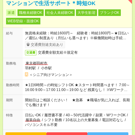
マンションで生活サポート＊時短OK
派遣
職種未経験OK
社会人未経験OK
大学生歓迎
ブランクOK
WEB登録・面接OK
無資格未経験：時給1600円～ 経験者：時給1800円～★日払い
給与
／週払い制度あり（月払いも選べます）※稼働開始時は手続き完
了次第のお支払いとなります。
交通費別途支給あり
交通費全額支給※規定有
交通費
東京都羽村市
勤務地
羽村駅
/
小作駅
＜シニア向けマンション＞
★1日6時間～の時短シフトOK ★スタート時間選べます！ 7:00～
勤務時間
16:00 9:00～17:00 11:00～19:00 など 残業なし！ ※Wワークの
場合、他のお仕事と合わせ週40時間超の就業はご案内できませ
ん ※法令に基づき、週20時間以上勤務は社会保険への加入対象
開始日はご相談ください！ ★急募 ★職場が気に入れば、長期
期間
となります ※労働者派遣法（日雇い派遣の原則禁止）により、
でも働けます！
短時間・短期間の就業はご案内が難しい場合があります
日払いOK
/
履歴書不要
/
40～50代活躍中
/
副業・WワークOK
/
特徴
服装自由
/
シフト勤務
/
10名以上の大量募集
/
電話対応なし
/
パソコンスキル不要