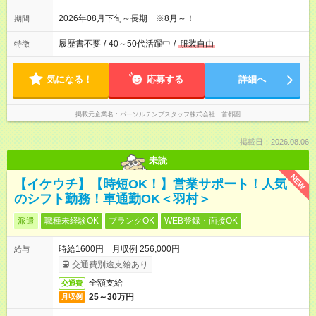
2026年08月下旬～長期 ※8月～！
期間
履歴書不要
/
40～50代活躍中
/
服装自由
特徴
気になる！
応募する
詳細へ
掲載元企業名
パーソルテンプスタッフ株式会社 首都圏
掲載日：2026.08.06
未読
NEW
【イケウチ】【時短OK！】営業サポート！人気
のシフト勤務！車通勤OK＜羽村＞
派遣
職種未経験OK
ブランクOK
WEB登録・面接OK
時給1600円 月収例 256,000円
給与
交通費別途支給あり
全額支給
交通費
25～30万円
月収例