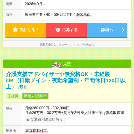
2026年9月～
期間
履歴書不要
/
40～50代活躍中
/
服装自由
特徴
気になる！
応募する
詳細へ
掲載元企業名
ヒューマンリソシア株式会社
未読
介護支援アドバイザー✨無資格OK・未経験
OK（日勤メイン・夜勤希望制・年間休日120日以
上） /Sb
正社員
職種未経験OK
月給260,000円～302,000円
給与
月給26万円～30.2万円+賞与年2回 ※入社後半年は資格取得期間
として研修月給22.9万円～になる場合がございます。 （保有資
交通費別途支給あり
格・経験等により変動） 【入社後のモデル月収】 ［入社］ 無
資格・未経験／月収22.9万円 ［半年～1年］ 実務者研修取得
東京都羽村市
勤務地
／月収26万円 ［入社3年］ エリアリーダー・介護福祉士／月