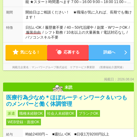
能 ★スタート時間選べます 7:00～16:00 9:00～18:00 11:00～
20:00 など 残業なし！ ※Wワークの場合、他のお仕事と合わせ
週40時間超の就業はご案内できません ※法令に基づき、週20時
開始日はご相談ください！ ★職場が気に入れば、長期でも働け
期間
間以上勤務は社会保険への加入対象となります ※労働者派遣法
ます！
（日雇い派遣の原則禁止）により、短時間・短期間の就業はご
案内が難しい場合があります
日払いOK
/
履歴書不要
/
40～50代活躍中
/
副業・WワークOK
/
特徴
服装自由
/
シフト勤務
/
10名以上の大量募集
/
電話対応なし
/
パソコンスキル不要
気になる！
応募する
詳細へ
掲載元企業名
マンパワーグループ株式会社 ケアサービス事業部 （医療福祉介護関連）
掲載日：2026.08.04
未読
医療行為少なめ＊ほぼルーティンワーク＆いつも
のメンバーと働く体調管理
派遣
職種未経験OK
社会人未経験OK
ブランクOK
WEB登録・面接OK
時給2400円～ ■週払いOK ■日収1万9200円以上
給与