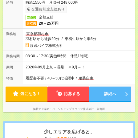
時給1550円 月収例 248,000円
給与
交通費別途支給あり
全額支給
交通費
20～25万円
月収例
東京都羽村市
勤務地
羽村駅から徒歩20分
/
東福生駅から車6分
渡辺パイプ株式会社
08:30～17:30(実働8時間 休憩1時間)
勤務時間
2026年09月上旬～長期 ※9月～！
期間
履歴書不要
/
40～50代活躍中
/
服装自由
特徴
気になる！
応募する
詳細へ
掲載元企業名
パーソルテンプスタッフ株式会社 首都圏
少しエリアを広げると、