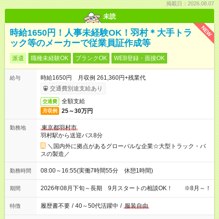
掲載日：2026.08.07
未読
NEW
時給1650円！人事未経験OK！羽村＊大手トラ
ック等のメーカーで従業員証作成等
派遣
職種未経験OK
ブランクOK
WEB登録・面接OK
時給1650円 月収例 261,360円+残業代
給与
交通費別途支給あり
全額支給
交通費
25～30万円
月収例
東京都羽村市
勤務地
羽村駅から送迎バス8分
＼国内外に拠点があるグローバルな企業☆大型トラック・バ
スの製造／
08:00～16:55(実働7時間55分 休憩1時間)
勤務時間
2026年08月下旬～長期 9月スタートの相談OK！ ※8月～！
期間
履歴書不要
/
40～50代活躍中
/
服装自由
特徴