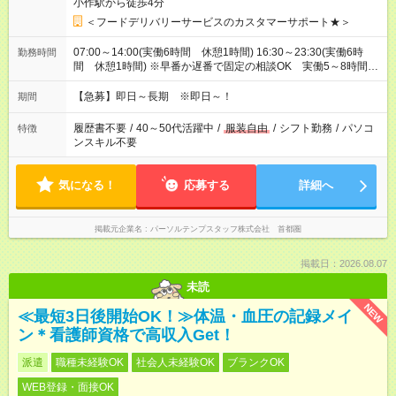
小作駅から徒歩4分
＜フードデリバリーサービスのカスタマーサポート★＞
07:00～14:00(実働6時間 休憩1時間) 16:30～23:30(実働6時
勤務時間
間 休憩1時間) ※早番か遅番で固定の相談OK 実働5～8時間で
相談OK！
【急募】即日～長期 ※即日～！
期間
履歴書不要
/
40～50代活躍中
/
服装自由
/
シフト勤務
/
パソコ
特徴
ンスキル不要
気になる！
応募する
詳細へ
掲載元企業名
パーソルテンプスタッフ株式会社 首都圏
掲載日：2026.08.07
未読
NEW
≪最短3日後開始OK！≫体温・血圧の記録メイ
ン＊看護師資格で高収入Get！
派遣
職種未経験OK
社会人未経験OK
ブランクOK
WEB登録・面接OK