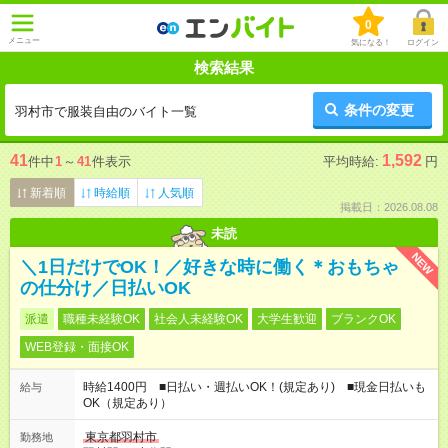
0
メニュー
気になる！
ログイン
検索結果
条件の変更
羽村市で服装自由のバイト一覧
41
1,592
件中
1
～
41
件表示
平均時給:
円
新着順
時給順
人気順
掲載日：2026.08.08
未読
NEW
＼1日だけでOK！／好きな時に働く＊おもちゃ
の仕分け／日払いOK
派遣
職種未経験OK
社会人未経験OK
大学生歓迎
ブランクOK
WEB登録・面接OK
時給1400円 ■日払い・週払いOK！(規定あり) ■現金日払いも
給与
OK（規定あり）
東京都羽村市
勤務地