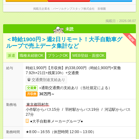
掲載元企業名
パーソルテンプスタッフ株式会社 首都圏
掲載日：2026.08.07
未読
NEW
＜時給1900円＞週2日リモート！大手自動車グ
ループで売上データ集計など
派遣
職種未経験OK
ブランクOK
WEB登録・面接OK
時給1,900円【月収例】約338,000円（時給1,900円×実働
給与
7.92h×21日+残業10h）+交通費
交通費別途支給あり
○通勤交通費の支給あり（当社規定による）
交通費
30万円～
月収例
東京都羽村市
勤務地
小作駅からバス15分
/
羽村駅からバス19分
/
河辺駅からバス
27分
●大手自動車メーカーグループ●
★8:00～16:55（休憩時間 12:00～13:00）
勤務時間