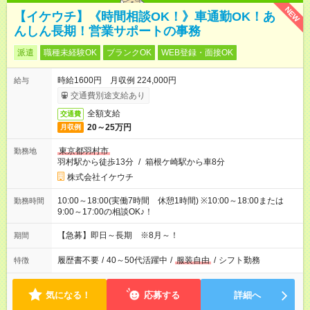
NEW
【イケウチ】《時間相談OK！》車通勤OK！あ
んしん長期！営業サポートの事務
派遣
職種未経験OK
ブランクOK
WEB登録・面接OK
時給1600円 月収例 224,000円
給与
交通費別途支給あり
全額支給
交通費
20～25万円
月収例
東京都羽村市
勤務地
羽村駅から徒歩13分
/
箱根ケ崎駅から車8分
株式会社イケウチ
10:00～18:00(実働7時間 休憩1時間) ※10:00～18:00または
勤務時間
9:00～17:00の相談OK♪！
【急募】即日～長期 ※8月～！
期間
履歴書不要
/
40～50代活躍中
/
服装自由
/
シフト勤務
特徴
気になる！
応募する
詳細へ