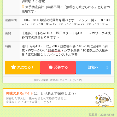
羽村駅
/
小作駅
大手物流会社（年齢不問／「無理なく続けられる」と好評の
職場です）
9:00～18:00 希望の時間帯を選べます！ ＜シフト例＞ ・8：30
勤務時間
～12：00 ・10：00～19：00 ・17：00～22：00 ・13：00～
22：00 ・22：00～翌6：00 など
【急募】1日のみOK！ 即日スタートもOK！ ＜Ｗワークや扶
期間
養内での勤務もＯＫです＞
週1日からOK
/
日払いOK
/
履歴書不要
/
40～50代活躍中
/
副
特徴
業・WワークOK
/
服装自由
/
シフト勤務
/
10名以上の大量募
集
/
電話対応なし
/
パソコンスキル不要
気になる！
応募する
詳細へ
掲載元企業名
株式会社マイワーク（シニア）
興味のあるバイト
は、とりあえず保存しよう♪
保存した求人は、後からまとめて応募できるよ。
企業からアプローチが届くことも！
掲載日：2026.08.08