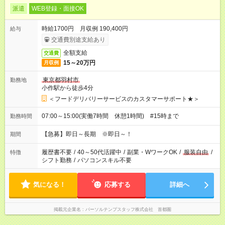
派遣
WEB登録・面接OK
時給1700円 月収例 190,400円
給与
交通費別途支給あり
全額支給
交通費
15～20万円
月収例
東京都羽村市
勤務地
小作駅から徒歩4分
＜フードデリバリーサービスのカスタマーサポート★＞
07:00～15:00(実働7時間 休憩1時間) #15時まで
勤務時間
【急募】即日～長期 ※即日～！
期間
履歴書不要
/
40～50代活躍中
/
副業・WワークOK
/
服装自由
/
特徴
シフト勤務
/
パソコンスキル不要
気になる！
応募する
詳細へ
掲載元企業名
パーソルテンプスタッフ株式会社 首都圏