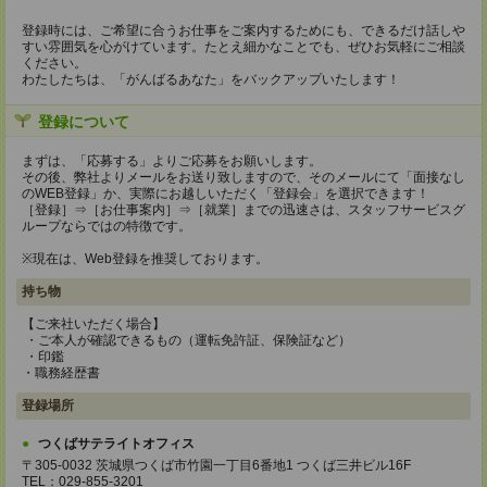
登録時には、ご希望に合うお仕事をご案内するためにも、できるだけ話しや
すい雰囲気を心がけています。たとえ細かなことでも、ぜひお気軽にご相談
ください。
わたしたちは、「がんばるあなた」をバックアップいたします！
登録について
まずは、「応募する」よりご応募をお願いします。
その後、弊社よりメールをお送り致しますので、そのメールにて「面接なし
のWEB登録」か、実際にお越しいただく「登録会」を選択できます！
［登録］⇒［お仕事案内］⇒［就業］までの迅速さは、スタッフサービスグ
ループならではの特徴です。
※現在は、Web登録を推奨しております。
持ち物
【ご来社いただく場合】
・ご本人が確認できるもの（運転免許証、保険証など）
・印鑑
・職務経歴書
登録場所
つくばサテライトオフィス
〒305-0032 茨城県つくば市竹園一丁目6番地1 つくば三井ビル16F
TEL：029-855-3201