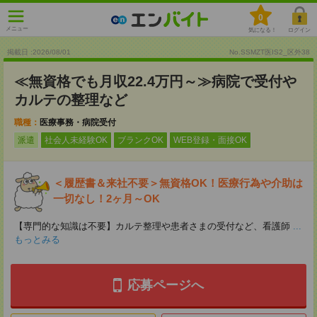
0
メニュー
気になる！
ログイン
掲載日 :2026
/
08
/
01
No.SSMZT医IS2_区外38
≪無資格でも月収22.4万円～≫病院で受付や
カルテの整理など
職種：
医療事務・病院受付
派遣
社会人未経験OK
ブランクOK
WEB登録・面接OK
＜履歴書＆来社不要＞無資格OK！医療行為や介助は
一切なし！2ヶ月～OK
【専門的な知識は不要】カルテ整理や患者さまの受付など、看護師
...
もっとみる
応募ページへ