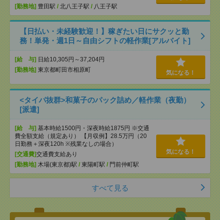
[勤務地]
豊田駅
/
北八王子駅
/
八王子駅
【日払い・未経験歓迎！】稼ぎたい日にサクッと勤
務！単発・週1日～自由シフトの軽作業[アルバイト]
[給 与]
日給10,305円～37,204円
[勤務地]
東京都町田市相原町
気になる！
<タイパ抜群>和菓子のパック詰め／軽作業（夜勤）
[派遣]
[給 与]
基本時給1500円・深夜時給1875円 ※交通
費全額支給（規定あり） 【月収例】28.5万円（20
日勤務＋深夜120h ※残業なしの場合）
気になる！
[交通費]
交通費支給あり
[勤務地]
木場(東京都)駅
/
東陽町駅
/
門前仲町駅
すべて見る