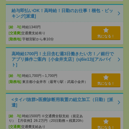
給与即払いOK！高時給！日勤のお仕事！梱包・ピッ
キング[派遣]
[給 与]
時給1340円
[交通費]
交通費支給有り
気になる！
[勤務地]
宇都宮駅から車10分
高時給1700円！土日含む週3日働きたい方！／銀行で
アプリ操作ご案内［小金井支店］(sj6ie13)[アルバイ
ト]
[給 与]
時給1,700円～1,700円
[勤務地]
東京都小金井市（最寄り駅：武蔵小金井）
気になる！
<タイパ抜群>医療診断用装置の組立加工（日勤）[派
遣]
[給 与]
時給1500円 ※交通費全額支給（規定あ
り） 【月収例】26.2万円（20日勤務＋残業20h）
[交通費]
交通費支給あり
気になる！