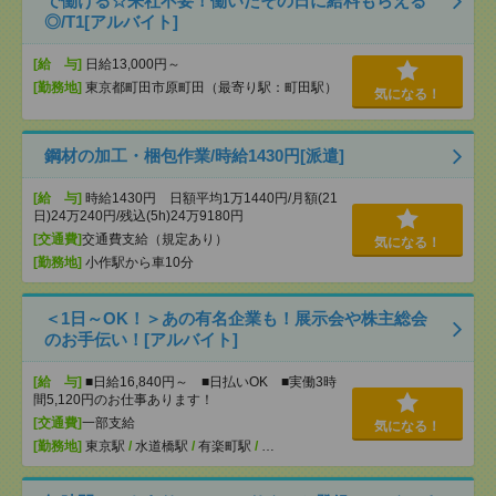
で働ける☆来社不要！働いたその日に給料もらえる
◎/T1[アルバイト]
[給 与]
日給13,000円～
[勤務地]
東京都町田市原町田（最寄り駅：町田駅）
気になる！
鋼材の加工・梱包作業/時給1430円[派遣]
[給 与]
時給1430円 日額平均1万1440円/月額(21
日)24万240円/残込(5h)24万9180円
[交通費]
交通費支給（規定あり）
気になる！
[勤務地]
小作駅から車10分
＜1日～OK！＞あの有名企業も！展示会や株主総会
のお手伝い！[アルバイト]
[給 与]
■日給16,840円～ ■日払いOK ■実働3時
間5,120円のお仕事あります！
[交通費]
一部支給
気になる！
[勤務地]
東京駅
/
水道橋駅
/
有楽町駅
/
…