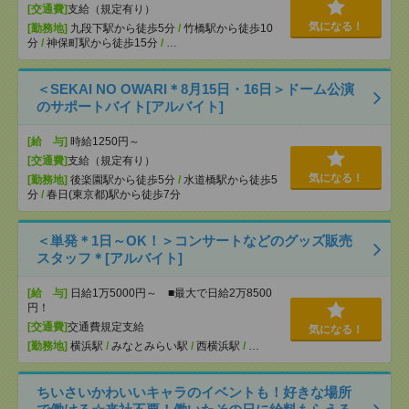
[交通費]
支給（規定有り）
気になる！
[勤務地]
九段下駅から徒歩5分
/
竹橋駅から徒歩10
分
/
神保町駅から徒歩15分
/
…
＜SEKAI NO OWARI＊8月15日・16日＞ドーム公演
のサポートバイト[アルバイト]
[給 与]
時給1250円～
[交通費]
支給（規定有り）
気になる！
[勤務地]
後楽園駅から徒歩5分
/
水道橋駅から徒歩5
分
/
春日(東京都)駅から徒歩7分
＜単発＊1日～OK！＞コンサートなどのグッズ販売
スタッフ＊[アルバイト]
[給 与]
日給1万5000円～ ■最大で日給2万8500
円！
[交通費]
交通費規定支給
気になる！
[勤務地]
横浜駅
/
みなとみらい駅
/
西横浜駅
/
…
ちいさいかわいいキャラのイベントも！好きな場所