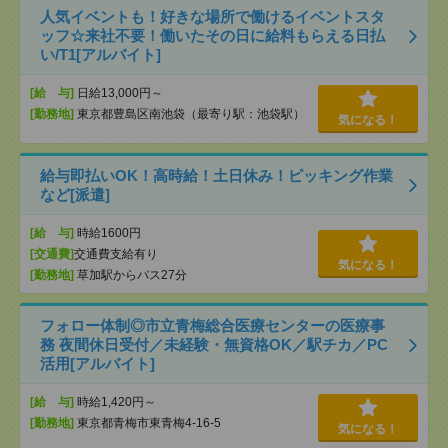
人気イベントも！好きな場所で働けるイベントスタ
ッフ☆来社不要！働いたその日に給料もらえる日払
い/T1[アルバイト]
[給 与]
日給13,000円～
[勤務地]
東京都豊島区南池袋（最寄り駅：池袋駅）
気になる！
給与即払いOK！高時給！土日休み！ピッキング作業
など[派遣]
[給 与]
時給1600円
[交通費]
交通費支給有り
気になる！
[勤務地]
草加駅からバス27分
フォロー体制◎市立青梅総合医療センターの医療事
務 夜間休日受付／未経験・無資格OK／駅チカ／PC
活用[アルバイト]
[給 与]
時給1,420円～
[勤務地]
東京都青梅市東青梅4-16-5
気になる！