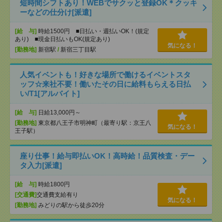
短時間シフトあり！WEBでサクッと登録OK＊クッキ
ーなどの仕分け[派遣]
[給 与]
時給1500円 ■日払い・週払いOK！(規定
あり) ■現金日払いもOK(規定あり)
気になる！
[勤務地]
新宿駅
/
新宿三丁目駅
人気イベントも！好きな場所で働けるイベントスタ
ッフ☆来社不要！働いたその日に給料もらえる日払
い/T1[アルバイト]
[給 与]
日給13,000円～
[勤務地]
東京都八王子市明神町（最寄り駅：京王八
気になる！
王子駅）
座り仕事！給与即払いOK！高時給！品質検査・デー
タ入力[派遣]
[給 与]
時給1800円
[交通費]
交通費支給有り
気になる！
[勤務地]
みどりの駅から徒歩20分