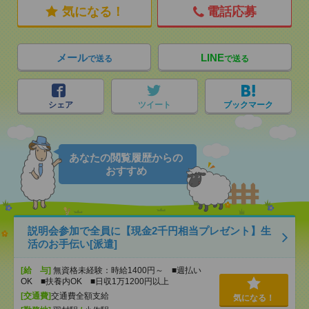
気になる！
電話応募
メール
LINE
で送る
で送る
シェア
ツイート
ブックマーク
あなたの閲覧履歴からの
おすすめ
説明会参加で全員に【現金2千円相当プレゼント】生
活のお手伝い[派遣]
[給 与]
無資格未経験：時給1400円～ ■週払い
OK ■扶養内OK ■日収1万1200円以上
[交通費]
交通費全額支給
気になる！