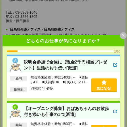
TEL：03-5369-1640
FAX：03-3226-1805
担当：採用担当
錦糸町介護オフィス・錦糸町医療オフィス
×
〒130-0013 東京都墨田区錦糸一丁目2番1号 アルカセントラル18F
どちらのお仕事が気になりますか？
TEL：03-5637-1151
FAX：03-5637-1388
1
/10
担当：採用担当
西東京医療オフィス
説明会参加で全員に【現金2千円相当プレゼ
〒180-0004 東京都武蔵野市吉祥寺本町1丁目14番5号 吉祥寺本町ビル5F
ント】生活のお手伝い[派遣]
TEL：0422-23-0901
無資格未経験：時給1400円～ ■週払
給与
FAX：0422-23-0905
いOK ■扶養内OK ■日収1万1200円
担当：採用担当
以上
羽村駅 / 小作駅
気になる!
勤務地
町田介護オフィス
〒194-0022 東京都町田市森野1丁目36番14号 ビオレ町田ビル3F
TEL：042-728-3021
【オープニング募集】おばあちゃんのお散歩
FAX：042-728-3025
付き添いも仕事の1つ[派遣]
担当：採用担当
川崎医療オフィス・横浜医療オフィス
無資格未経験：時給1500円～ ■週払
給与