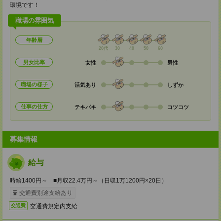
環境です！
職場の雰囲気
年齢層
20代
30
40
50
60
男女比率
女性
男性
職場の様子
活気あり
しずか
仕事の仕方
テキパキ
コツコツ
募集情報
給与
時給1400円～ ■月収22.4万円～（日収1万1200円×20日）
交通費別途支給あり
交通費規定内支給
交通費