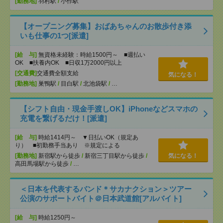
[勤務地]
羽村駅
/
小作駅
【オープニング募集】おばあちゃんのお散歩付き添
いも仕事の1つ[派遣]
[給 与]
無資格未経験：時給1500円～ ■週払い
OK ■扶養内OK ■日収1万2000円以上
[交通費]
交通費全額支給
気になる！
[勤務地]
巣鴨駅
/
目白駅
/
北池袋駅
/
…
【シフト自由・現金手渡しOK】iPhoneなどスマホの
充電を繋げるだけ！[派遣]
[給 与]
時給1414円～ ▼日払いOK（規定あ
り） ■初勤務手当あり ※規定による
[勤務地]
新宿駅から徒歩
/
新宿三丁目駅から徒歩
/
気になる！
高田馬場駅から徒歩
/
…
＜日本を代表するバンド＊サカナクション＞ツアー
公演のサポートバイト＠日本武道館[アルバイト]
[給 与]
時給1250円～