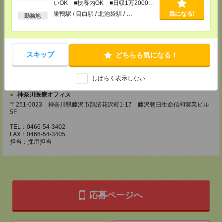
いOK ■扶養内OK ■日収1万2000円
〒210-0007 神奈川県川崎市川崎区駅前本町3-1 NMF川崎東口ビル7F
TEL：044-233-3501
以上
巣鴨駅 / 目白駅 / 北池袋駅 / …
気になる!
勤務地
FAX：044-233-4305
担当：採用担当者
横浜介護オフィス
〒221-0835 神奈川県横浜市神奈川区鶴屋町2-23-2 TSプラザビルディング
スキップ
どちらも気になる！
5F
TEL：045-320-1901
FAX：044-233-4305
しばらく表示しない
担当：採用担当者
神奈川医療オフィス
〒251-0023 神奈川県藤沢市鵠沼花沢町1-17 藤沢朝日生命信和実業ビル
5F
TEL：0466-54-3402
FAX：0466-54-3405
担当：採用担当
応募ページへ