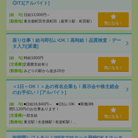
◎/T1[アルバイト]
[給 与]
日給13,000円～
[勤務地]
東京都町田市原町田（最寄り駅：町田駅）
気になる！
座り仕事！給与即払いOK！高時給！品質検査・デー
タ入力[派遣]
[給 与]
時給1800円
[交通費]
交通費支給有り
気になる！
[勤務地]
みどりの駅から徒歩20分
＜1日～OK！＞あの有名企業も！展示会や株主総会
のお手伝い！[アルバイト]
[給 与]
■日給16,840円～ ■日払いOK ■実働3時
間5,120円のお仕事あります！
[交通費]
一部支給
気になる！
[勤務地]
東京駅
/
水道橋駅
/
有楽町駅
/
…
短時間シフトあり！WEBでサクッと登録OK＊クッキ