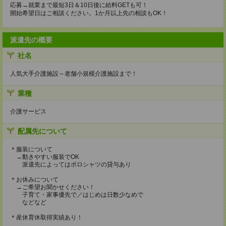
応募→就業まで最短3日＆10日後に給料GETも可！
開始希望日はご相談ください。1か月以上先の相談もOK！
派遣先の概要
社名
人気大手介護施設～老舗小規模介護施設まで！
業種
介護サービス
配属先について
＊服装について
→動きやすい服装でOK
派遣先によってはポロシャツの貸与あり
＊お休みについて
→ご希望お聞かせください！
子育て・家事優先で／はじめは日数少なめで
などなど
＊産休育休取得実績あり！