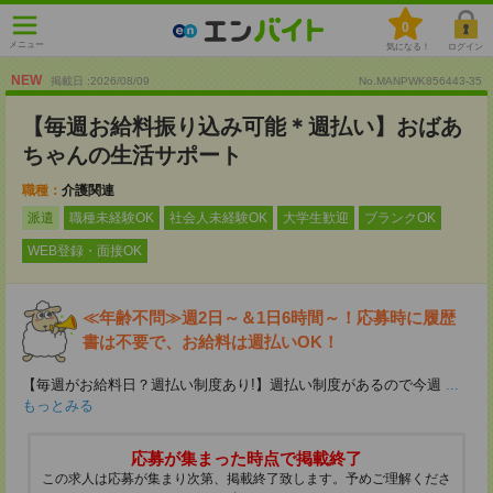
0
メニュー
気になる！
ログイン
NEW
掲載日 :2026
/
08
/
09
No.MANPWK856443-35
【毎週お給料振り込み可能＊週払い】おばあ
ちゃんの生活サポート
職種：
介護関連
派遣
職種未経験OK
社会人未経験OK
大学生歓迎
ブランクOK
WEB登録・面接OK
≪年齢不問≫週2日～＆1日6時間～！応募時に履歴
書は不要で、お給料は週払いOK！
【毎週がお給料日？週払い制度あり!】週払い制度があるので今週
...
もっとみる
応募が集まった時点で掲載終了
この求人は応募が集まり次第、掲載終了致します。予めご理解くださ