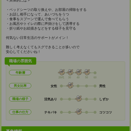
＜具体的には＞
・ベッドシーツの取り換えや、お部屋の掃除をする
・お話し相手になって、あいづちをうつ
・食事をスプーンで運んで食べてもらう
・お風呂やトイレの際に声掛けをして誘導する
・折り紙やお絵描きなどをする様子を見守る
何気ない日常生活のサポートがメイン！
難しく考えなくてもスグできることが多いので
安心してくださいね！
職場の雰囲気
年齢層
20代
30
40
50
60
男女比率
女性
男性
職場の様子
活気あり
しずか
仕事の仕方
テキパキ
コツコツ