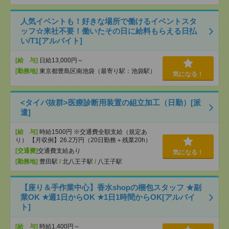
人気イベントも！好きな場所で働けるイベントスタ
ッフ☆来社不要！働いたその日に給料もらえる日払
い/T1[アルバイト]
[給 与]
日給13,000円～
[勤務地]
東京都豊島区南池袋（最寄り駅：池袋駅）
気になる！
<タイパ抜群>医療診断用装置の組立加工（日勤）[派
遣]
[給 与]
時給1500円 ※交通費全額支給（規定あ
り） 【月収例】26.2万円（20日勤務＋残業20h）
[交通費]
交通費支給あり
気になる！
[勤務地]
豊田駅
/
北八王子駅
/
八王子駅
【座り＆手作業中心】香水shopの梱包スタッフ ★副
業OK ★週1日からOK ★1日1時間からOK[アルバイ
ト]
[給 与]
時給1,400円～