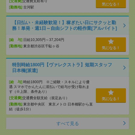
[交通費]
交通費支給有り
気になる！
[勤務地]
古河駅
【日払い・未経験歓迎！】稼ぎたい日にサクッと勤
務！単発・週1日～自由シフトの軽作業[アルバイト]
[給 与]
日給10,305円～37,204円
[勤務地]
東京都渋谷区千駄ヶ谷
気になる！
特別時給1800円【ヴァレクストラ】短期スタッフ
日本橋[派遣]
[給 与]
時給1800円 ※ご経験・スキルにより優
遇 スマホでかんたんに前払いで給与が受け取れま
す（※上限、条件あり）
[交通費]
交通費全額支給（規定あり）
気になる！
[勤務地]
東京都中央区 東京メトロ 日本橋駅から直
結（徒歩1分）
すべて見る