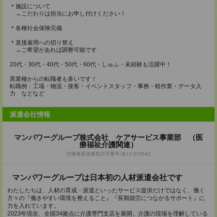
＊施設について
→こだわりは担当にお申し付けください！
＊各種社会保険完備
＊直接雇用への切り替え
→ご希望があれば調整可能です
20代・30代・40代・50代・60代・しゅふ・未経験も活躍中！
異業種からの転職者も多いです！
転職例：工場・物流・接客・イベントスタッフ・事務・軽作業・データ入
力 などなど
派遣会社情報
マンパワーグループ株式会社 ケアサービス事業部 （医
療福祉介護関連）
労働者派遣事業許可番号:派13-315642
マンパワーグループは日本初の人材派遣会社です
わたしたちは、人材の育成・派遣といったサービス提供だけではなく、働く
方々の『働きやすい環境を整えること』『長期就労につながるサポート』に
力を入れています。
2023年現在、全国34拠点に介護専門支店を展開。介護の現場を理解している