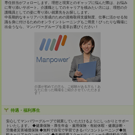
専任担当がフォローします。理想と現実とのギャップに悩んだ際は、お悩み
に寄り添いサポート。介護職としてのキャリアを積みたい方には、理想の介
護職員としての姿に寄り添い就業先をお探しします。
中長期的なキャリアパス形成のための資格取得支援制度、仕事に活かせる知
識を身に付けるためのオンライントレーニングもご用意！ぴったりな職場に
出会うなら、マンパワーグループを是非お選びください！
介護が初めての方も、ご経験がある方も！あ
なたに合った職場をご紹介させていただきま
す！
待遇・福利厚生
安心してマンパワーグループで就業していただけるようにしっかりとサポー
トいたします。 ◆健康保険・厚生年金・雇用保険・有給休暇・健康診断・
労働者災害補償保険 ◆無料で自宅で学習できるパソコントレーニング◆無
料キャリアカウンセリング ◆各種提携スクールのメニューを優待料金で受