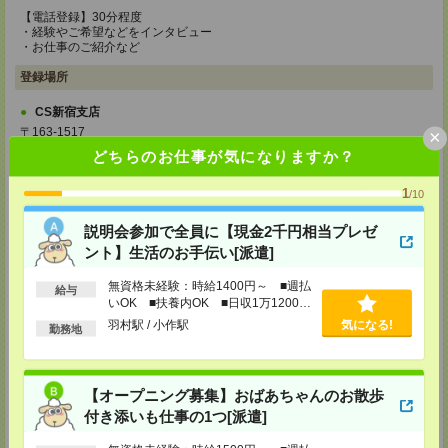
【電話登録】30分程度
・経験やご希望などをインタビュー
・お仕事のご紹介など
登録場所
CS新宿支店
〒163-1517
×
東京都新宿区西新宿 1-6-1 新宿エルタワー 17F
どちらのお仕事が気になりますか？
TEL：0120-659-458
MAIL：
CS_SHINJUKU@manpowergroup.jp
担当：採用担当
1
/10
CS立川支店
説明会参加で全員に【現金2千円相当プレゼ
〒190-0012
ント】生活のお手伝い[派遣]
東京都立川市曙町2-34-7 ファーレイーストビル 8F
TEL：0120-659-460
無資格未経験：時給1400円～ ■週払
MAIL：
CS_TACHIKAWA@manpowergroup.jp
給与
担当：採用担当
いOK ■扶養内OK ■日収1万1200円
以上
羽村駅 / 小作駅
気になる!
勤務地
CS横浜支店
〒220-8136
神奈川県横浜市西区みなとみらい 2-2-1 横浜ランドマークタワー36F
TEL：0120-659-459
【オープニング募集】おばあちゃんのお散歩
MAIL：
CS_YOKOHAMA@manpowergroup.jp
担当：採用担当
付き添いも仕事の1つ[派遣]
CS大宮支店