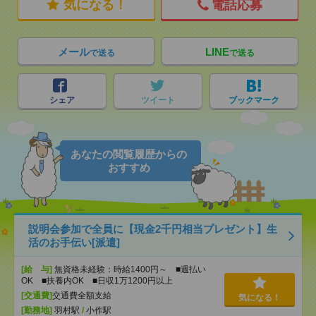
気になる！
電話応募
メール
LINE
で送る
で送る
シェア
ツイート
ブックマーク
あなたの閲覧履歴からの
おすすめ
説明会参加で全員に【現金2千円相当プレゼント】生
活のお手伝い[派遣]
[給 与]
無資格未経験：時給1400円～ ■週払い
OK ■扶養内OK ■日収1万1200円以上
[交通費]
交通費全額支給
気になる！
[勤務地]
羽村駅
/
小作駅