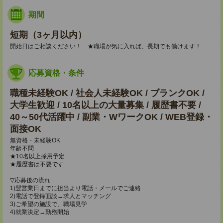
期間
短期（3ヶ月以内）
開始日はご相談ください！ ★職場が気に入れば、長期でも働けます！
応募資格・条件
職種未経験OK / 社会人未経験OK / ブランクOK /
大学生歓迎 / 10名以上の大量募集 / 履歴書不要 /
40～50代活躍中 / 副業・WワークOK / WEB登録・
面接OK
無資格・未経験OK
年齢不問
★10名以上採用予定
★履歴書は不要です
▽応募後の流れ
1)翌営業日までに担当より電話・メールでご連絡
2)電話で登録面談→求人とマッチング
3)ご希望の施設で、職場見学
4)就業決定→勤務開始