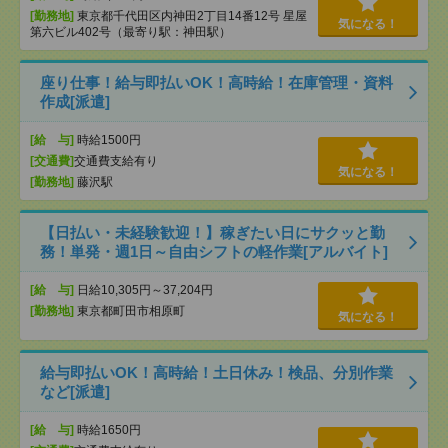
[勤務地]
東京都千代田区内神田2丁目14番12号 星屋
気になる！
第六ビル402号（最寄り駅：神田駅）
座り仕事！給与即払いOK！高時給！在庫管理・資料
作成[派遣]
[給 与]
時給1500円
[交通費]
交通費支給有り
気になる！
[勤務地]
藤沢駅
【日払い・未経験歓迎！】稼ぎたい日にサクッと勤
務！単発・週1日～自由シフトの軽作業[アルバイト]
[給 与]
日給10,305円～37,204円
[勤務地]
東京都町田市相原町
気になる！
給与即払いOK！高時給！土日休み！検品、分別作業
など[派遣]
[給 与]
時給1650円