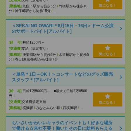
[交通費]
支給（規定有り）
気になる！
[勤務地]
九段下駅から徒歩5分
/
竹橋駅から徒歩10
分
/
神保町駅から徒歩15分
/
…
＜SEKAI NO OWARI＊8月15日・16日＞ドーム公演
のサポートバイト[アルバイト]
[給 与]
時給1250円～
[交通費]
支給（規定有り）
気になる！
[勤務地]
後楽園駅から徒歩5分
/
水道橋駅から徒歩5
分
/
春日(東京都)駅から徒歩7分
＜単発＊1日～OK！＞コンサートなどのグッズ販売
スタッフ＊[アルバイト]
[給 与]
日給1万5000円～ ■最大で日給2万8500
円！
[交通費]
交通費規定支給
気になる！
[勤務地]
横浜駅
/
みなとみらい駅
/
西横浜駅
/
…
ちいさいかわいいキャラのイベントも！好きな場所
で働ける☆来社不要！働いたその日に給料もらえる