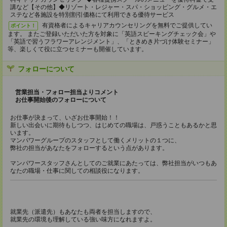
講など【その他】◆リゾート・レジャー・スパ・ショッピング・グルメ・エ
ステなど各施設を特別割引価格にて利用できる優待サービス
有資格者によるキャリアカウンセリングを無料でご提供してい
ポイント！
ます。 またご登録いただいた方を対象に「英語スピーキングチェック会」や
「英語で習うフラワーアレンジメント」、「ときめき片づけ体験セミナー」
等、楽しくて役に立つセミナーも開催しています。
フォローについて
営業担当・フォロー担当よりコメント
お仕事開始後のフォローについて
お仕事が決まって、いざお仕事開始！！
新しい出会いに期待もしつつ、はじめての職場は、戸惑うこともあるかと思
います。
マンパワーグループのスタッフとして働くメリットの１つに、
弊社の担当があなたをフォローするという点があります。
マンパワースタッフさんとしてのご就業にあたっては、弊社担当がいつもあ
なたの職場・仕事に関しての相談役になります。
就業先（派遣先）もあなたも両者を担当しますので、
就業先の環境も理解している強い味方になれますよ。