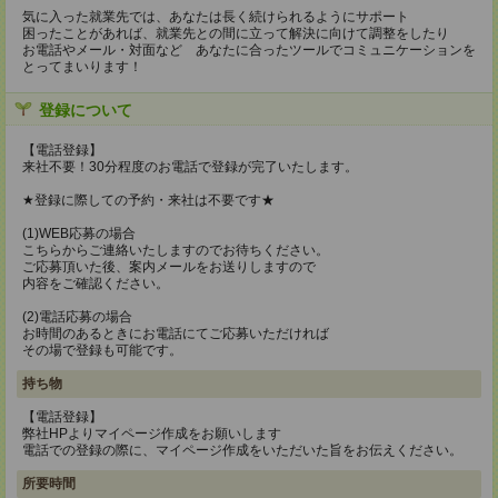
気に入った就業先では、あなたは長く続けられるようにサポート
困ったことがあれば、就業先との間に立って解決に向けて調整をしたり
お電話やメール・対面など あなたに合ったツールでコミュニケーションを
とってまいります！
登録について
【電話登録】
来社不要！30分程度のお電話で登録が完了いたします。
★登録に際しての予約・来社は不要です★
(1)WEB応募の場合
こちらからご連絡いたしますのでお待ちください。
ご応募頂いた後、案内メールをお送りしますので
内容をご確認ください。
(2)電話応募の場合
お時間のあるときにお電話にてご応募いただければ
その場で登録も可能です。
持ち物
【電話登録】
弊社HPよりマイページ作成をお願いします
電話での登録の際に、マイページ作成をいただいた旨をお伝えください。
所要時間