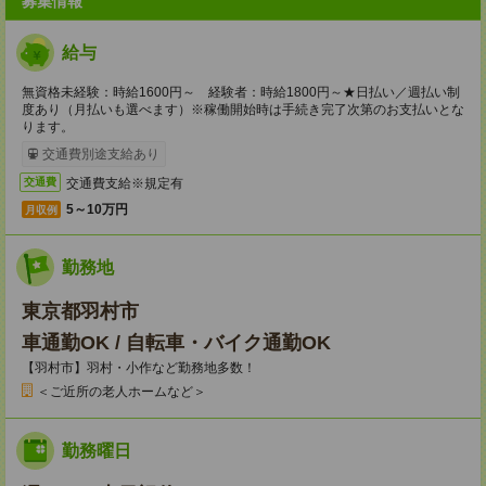
募集情報
給与
無資格未経験：時給1600円～ 経験者：時給1800円～★日払い／週払い制
度あり（月払いも選べます）※稼働開始時は手続き完了次第のお支払いとな
ります。
交通費別途支給あり
交通費支給※規定有
交通費
5～10万円
月収例
勤務地
東京都羽村市
車通勤OK / 自転車・バイク通勤OK
【羽村市】羽村・小作など勤務地多数！
＜ご近所の老人ホームなど＞
勤務曜日