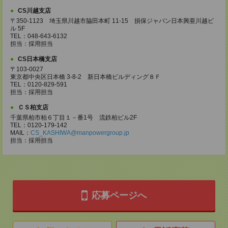
CS川越支店
〒350-1123 埼玉県川越市脇田本町 11-15 損保ジャパン日本興亜川越ビ
ル 5F
TEL：048-643-6132
担当：採用担当
CS日本橋支店
〒103-0027
東京都中央区日本橋 3-8-2 新日本橋ビルディング８Ｆ
TEL：0120-829-591
担当：採用担当
ＣＳ柏支店
千葉県柏市柏６丁目１－番1号 流鉄柏ビル2F
TEL：0120-179-142
MAIL：
CS_KASHIWA@manpowergroup.jp
担当：採用担当
応募ページへ