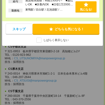
無資格未経験：時給1500円～ ■週払
給与
〒330-0854 埼玉県さいたま市大宮区桜木町 1-10-16 シーノ大宮ノース
いOK ■扶養内OK ■日収1万2000円
ウイング 9階
以上
巣鴨駅 / 目白駅 / 北池袋駅 / …
気になる!
TEL：0120-769-355
勤務地
MAIL：
CS_OMIYA@manpowergroup.jp
担当：採用担当
CS高崎支店
スキップ
どちらも気になる！
〒370-0831 群馬県高崎市あら町167 高崎第一生命ビルディング11Ｆ
TEL：027-320-6558
MAIL：
CS_TAKASAKI@manpowergroup.jp
担当：採用担当
しばらく表示しない
CS宇都宮支店
〒321-0953 栃木県宇都宮市東宿郷3-2-18 高知穂ビル2Ｆ
TEL：0120-923-962
MAIL：
CS_UTSUNOMIYA@manpowergroup.jp
担当：採用担当
CS厚木支店
〒243-0014 神奈川県厚木市旭町1-2-1 日本生命本厚木ビル4階
TEL：046-207-2644
MAIL：
CS_ATSUGI@manpowergroup.jp
担当：採用担当
CS千葉支店
〒260-0028 千葉県千葉市中央区新町18-14 千葉新町ビル 8F
TEL：043-370-2556
担当：採用担当