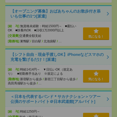
【オープニング募集】おばあちゃんのお散歩付き添
いも仕事の1つ[派遣]
[給 与]
無資格未経験：時給1500円～ ■週払い
OK ■扶養内OK ■日収1万2000円以上
[交通費]
交通費全額支給
気になる！
[勤務地]
巣鴨駅
/
目白駅
/
北池袋駅
/
…
【シフト自由・現金手渡しOK】iPhoneなどスマホの
充電を繋げるだけ！[派遣]
[給 与]
時給1414円～ ▼日払いOK（規定あ
り） ■初勤務手当あり ※規定による
[勤務地]
新宿駅から徒歩
/
新宿三丁目駅から徒歩
/
気になる！
高田馬場駅から徒歩
/
…
＜日本を代表するバンド＊サカナクション＞ツアー
公演のサポートバイト＠日本武道館[アルバイト]
[給 与]
時給1250円～