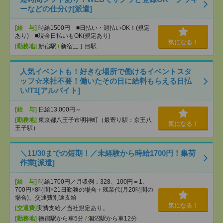
ーなどの仕分け[派遣]
[給 与]
時給1500円 ■日払い・週払いOK！(規定
あり) ■現金日払いもOK(規定あり)
気になる！
[勤務地]
新宿駅
/
新宿三丁目駅
人気イベントも！好きな場所で働けるイベントスタ
ッフ☆来社不要！働いたその日に給料もらえる日払
い/T1[アルバイト]
[給 与]
日給13,000円～
[勤務地]
東京都八王子市明神町（最寄り駅：京王八
気になる！
王子駅）
＼11/30までの短期！／未経験から時給1700円！集荷
作業[派遣]
[給 与]
時給1700円／月収例：328、100円＝1、
700円×8時間×21日勤務の場合＋残業代(月20時間の
場合)、交通費別途支給
気になる！
[交通費]
実費支給／当社規定あり。
[勤務地]
徳宿駅から車5分
/
涸沼駅から車12分