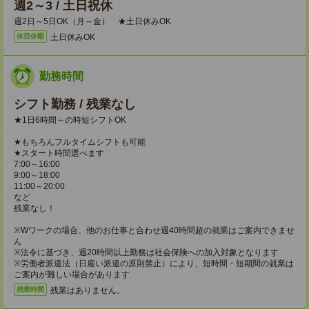
週2～3 / 土日祝休
週2日～5日OK（月～金） ★土日休みOK
土日休みOK
休日休暇
勤務時間
シフト勤務 / 残業なし
★1日6時間～の時短シフトOK
★もちろんフルタイムシフトも可能
★スタート時間選べます
7:00～16:00
9:00～18:00
11:00～20:00
など
残業なし！
※Wワークの場合、他のお仕事と合わせ週40時間超の就業はご案内できませ
ん
※法令に基づき、週20時間以上勤務は社会保険への加入対象となります
※労働者派遣法（日雇い派遣の原則禁止）により、短時間・短期間の就業は
ご案内が難しい場合があります
残業はありません。
残業時間