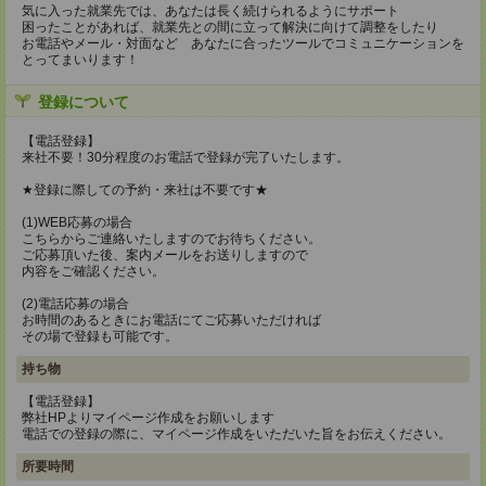
気に入った就業先では、あなたは長く続けられるようにサポート
困ったことがあれば、就業先との間に立って解決に向けて調整をしたり
お電話やメール・対面など あなたに合ったツールでコミュニケーションを
とってまいります！
登録について
【電話登録】
来社不要！30分程度のお電話で登録が完了いたします。
★登録に際しての予約・来社は不要です★
(1)WEB応募の場合
こちらからご連絡いたしますのでお待ちください。
ご応募頂いた後、案内メールをお送りしますので
内容をご確認ください。
(2)電話応募の場合
お時間のあるときにお電話にてご応募いただければ
その場で登録も可能です。
持ち物
【電話登録】
弊社HPよりマイページ作成をお願いします
電話での登録の際に、マイページ作成をいただいた旨をお伝えください。
所要時間