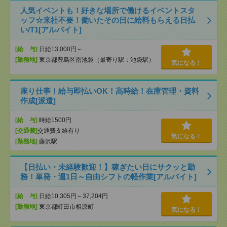
人気イベントも！好きな場所で働けるイベントスタ
ッフ☆来社不要！働いたその日に給料もらえる日払
い/T1[アルバイト]
[給 与]
日給13,000円～
[勤務地]
東京都豊島区南池袋（最寄り駅：池袋駅）
気になる！
座り仕事！給与即払いOK！高時給！在庫管理・資料
作成[派遣]
[給 与]
時給1500円
[交通費]
交通費支給有り
気になる！
[勤務地]
藤沢駅
【日払い・未経験歓迎！】稼ぎたい日にサクッと勤
務！単発・週1日～自由シフトの軽作業[アルバイト]
[給 与]
日給10,305円～37,204円
[勤務地]
東京都町田市相原町
気になる！