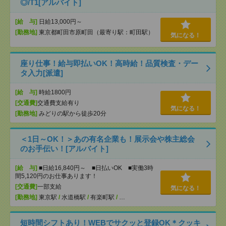
◎/T1[アルバイト]
[給 与]
日給13,000円～
[勤務地]
東京都町田市原町田（最寄り駅：町田駅）
気になる！
座り仕事！給与即払いOK！高時給！品質検査・デー
タ入力[派遣]
[給 与]
時給1800円
[交通費]
交通費支給有り
気になる！
[勤務地]
みどりの駅から徒歩20分
＜1日～OK！＞あの有名企業も！展示会や株主総会
のお手伝い！[アルバイト]
[給 与]
■日給16,840円～ ■日払いOK ■実働3時
間5,120円のお仕事あります！
[交通費]
一部支給
気になる！
[勤務地]
東京駅
/
水道橋駅
/
有楽町駅
/
…
短時間シフトあり！WEBでサクッと登録OK＊クッキ