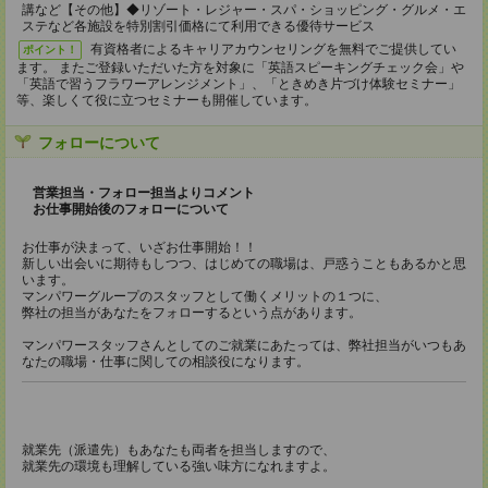
講など【その他】◆リゾート・レジャー・スパ・ショッピング・グルメ・エ
ステなど各施設を特別割引価格にて利用できる優待サービス
有資格者によるキャリアカウンセリングを無料でご提供してい
ポイント！
ます。 またご登録いただいた方を対象に「英語スピーキングチェック会」や
「英語で習うフラワーアレンジメント」、「ときめき片づけ体験セミナー」
等、楽しくて役に立つセミナーも開催しています。
フォローについて
営業担当・フォロー担当よりコメント
お仕事開始後のフォローについて
お仕事が決まって、いざお仕事開始！！
新しい出会いに期待もしつつ、はじめての職場は、戸惑うこともあるかと思
います。
マンパワーグループのスタッフとして働くメリットの１つに、
弊社の担当があなたをフォローするという点があります。
マンパワースタッフさんとしてのご就業にあたっては、弊社担当がいつもあ
なたの職場・仕事に関しての相談役になります。
就業先（派遣先）もあなたも両者を担当しますので、
就業先の環境も理解している強い味方になれますよ。