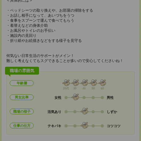
＜具体的には＞
・ベッドシーツの取り換えや、お部屋の掃除をする
・お話し相手になって、あいづちをうつ
・食事をスプーンで運んで食べてもらう
・着替えなどの身体介助
・お風呂やトイレのお手伝い
・施設内の見回り
・折り紙やお絵描きなどをする様子を見守る
何気ない日常生活のサポートがメイン！
難しく考えなくてもスグできることが多いので安心してくださいね！
職場の雰囲気
年齢層
20代
30
40
50
60
男女比率
女性
男性
職場の様子
活気あり
しずか
仕事の仕方
テキパキ
コツコツ