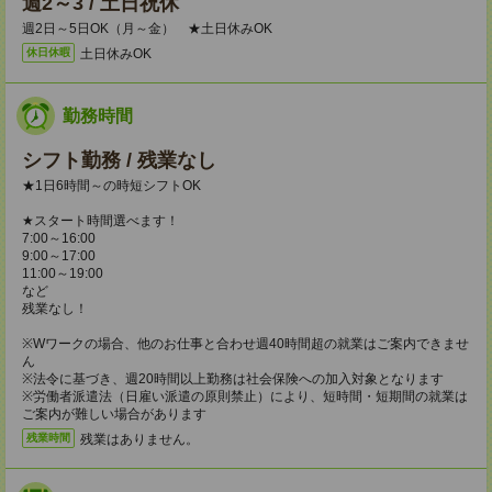
週2～3 / 土日祝休
週2日～5日OK（月～金） ★土日休みOK
土日休みOK
休日休暇
勤務時間
シフト勤務 / 残業なし
★1日6時間～の時短シフトOK
★スタート時間選べます！
7:00～16:00
9:00～17:00
11:00～19:00
など
残業なし！
※Wワークの場合、他のお仕事と合わせ週40時間超の就業はご案内できませ
ん
※法令に基づき、週20時間以上勤務は社会保険への加入対象となります
※労働者派遣法（日雇い派遣の原則禁止）により、短時間・短期間の就業は
ご案内が難しい場合があります
残業はありません。
残業時間