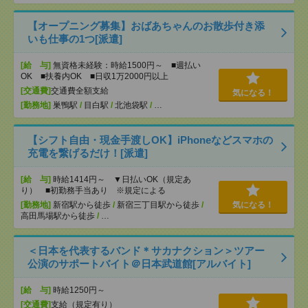
【オープニング募集】おばあちゃんのお散歩付き添
いも仕事の1つ[派遣]
[給 与]
無資格未経験：時給1500円～ ■週払い
OK ■扶養内OK ■日収1万2000円以上
[交通費]
交通費全額支給
気になる！
[勤務地]
巣鴨駅
/
目白駅
/
北池袋駅
/
…
【シフト自由・現金手渡しOK】iPhoneなどスマホの
充電を繋げるだけ！[派遣]
[給 与]
時給1414円～ ▼日払いOK（規定あ
り） ■初勤務手当あり ※規定による
[勤務地]
新宿駅から徒歩
/
新宿三丁目駅から徒歩
/
気になる！
高田馬場駅から徒歩
/
…
＜日本を代表するバンド＊サカナクション＞ツアー
公演のサポートバイト＠日本武道館[アルバイト]
[給 与]
時給1250円～
[交通費]
支給（規定有り）