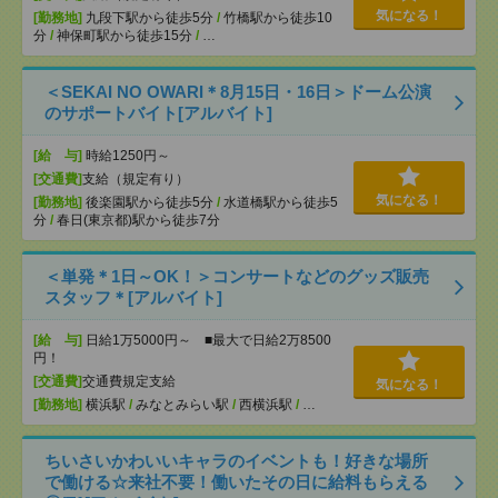
気になる！
[勤務地]
九段下駅から徒歩5分
/
竹橋駅から徒歩10
分
/
神保町駅から徒歩15分
/
…
＜SEKAI NO OWARI＊8月15日・16日＞ドーム公演
のサポートバイト[アルバイト]
[給 与]
時給1250円～
[交通費]
支給（規定有り）
気になる！
[勤務地]
後楽園駅から徒歩5分
/
水道橋駅から徒歩5
分
/
春日(東京都)駅から徒歩7分
＜単発＊1日～OK！＞コンサートなどのグッズ販売
スタッフ＊[アルバイト]
[給 与]
日給1万5000円～ ■最大で日給2万8500
円！
[交通費]
交通費規定支給
気になる！
[勤務地]
横浜駅
/
みなとみらい駅
/
西横浜駅
/
…
ちいさいかわいいキャラのイベントも！好きな場所
で働ける☆来社不要！働いたその日に給料もらえる