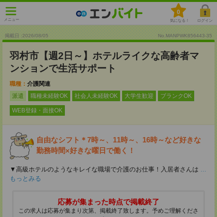
0
メニュー
気になる！
ログイン
掲載日 :2026
/
08
/
05
No.MANPWK856443-35
羽村市【週2日～】ホテルライクな高齢者マ
ンションで生活サポート
職種：
介護関連
派遣
職種未経験OK
社会人未経験OK
大学生歓迎
ブランクOK
WEB登録・面接OK
自由なシフト＊7時～、11時～、16時～など好きな
勤務時間×好きな曜日で働く！
▼高級ホテルのようなキレイな職場で介護のお仕事！入居者さんは
...
もっとみる
応募が集まった時点で掲載終了
この求人は応募が集まり次第、掲載終了致します。予めご理解くださ