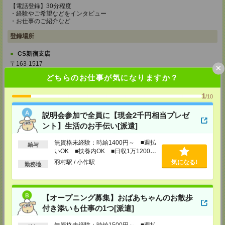
【電話登録】30分程度
・経験やご希望などをインタビュー
・お仕事のご紹介など
登録場所
CS新宿支店
〒163-1517
×
東京都新宿区西新宿 1-6-1 新宿エルタワー 17F
どちらのお仕事が気になりますか？
TEL：0120-659-458
MAIL：
CS_SHINJUKU@manpowergroup.jp
担当：採用担当
1
/10
CS立川支店
説明会参加で全員に【現金2千円相当プレゼ
〒190-0012
ント】生活のお手伝い[派遣]
東京都立川市曙町2-34-7 ファーレイーストビル 8F
TEL：0120-659-460
MAIL：
CS_TACHIKAWA@manpowergroup.jp
無資格未経験：時給1400円～ ■週払
給与
担当：採用担当
いOK ■扶養内OK ■日収1万1200円
以上
羽村駅 / 小作駅
気になる!
CS横浜支店
勤務地
〒220-8136
神奈川県横浜市西区みなとみらい 2-2-1 横浜ランドマークタワー36F
TEL：0120-659-459
【オープニング募集】おばあちゃんのお散歩
MAIL：
CS_YOKOHAMA@manpowergroup.jp
担当：採用担当
付き添いも仕事の1つ[派遣]
CS大宮支店
無資格未経験：時給1500円～ ■週払