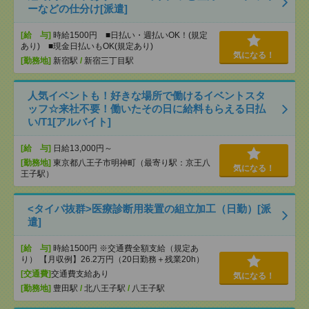
ーなどの仕分け[派遣]
[給 与]
時給1500円 ■日払い・週払いOK！(規定
あり) ■現金日払いもOK(規定あり)
気になる！
[勤務地]
新宿駅
/
新宿三丁目駅
人気イベントも！好きな場所で働けるイベントスタ
ッフ☆来社不要！働いたその日に給料もらえる日払
い/T1[アルバイト]
[給 与]
日給13,000円～
[勤務地]
東京都八王子市明神町（最寄り駅：京王八
気になる！
王子駅）
<タイパ抜群>医療診断用装置の組立加工（日勤）[派
遣]
[給 与]
時給1500円 ※交通費全額支給（規定あ
り） 【月収例】26.2万円（20日勤務＋残業20h）
[交通費]
交通費支給あり
気になる！
[勤務地]
豊田駅
/
北八王子駅
/
八王子駅