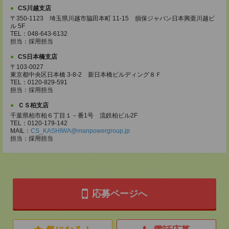
CS川越支店
〒350-1123 埼玉県川越市脇田本町 11-15 損保ジャパン日本興亜川越ビ
ル 5F
TEL：048-643-6132
担当：採用担当
CS日本橋支店
〒103-0027
東京都中央区日本橋 3-8-2 新日本橋ビルディング８Ｆ
TEL：0120-829-591
担当：採用担当
ＣＳ柏支店
千葉県柏市柏６丁目１－番1号 流鉄柏ビル2F
TEL：0120-179-142
MAIL：
CS_KASHIWA@manpowergroup.jp
担当：採用担当
応募ページへ