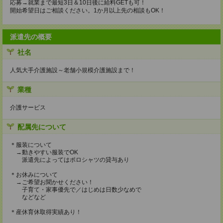
応募→就業まで最短3日＆10日後に給料GETも可！
開始希望日はご相談ください。1か月以上先の相談もOK！
派遣先の概要
社名
人気大手介護施設～老舗小規模介護施設まで！
業種
介護サービス
配属先について
＊服装について
→動きやすい服装でOK
派遣先によってはポロシャツの貸与あり
＊お休みについて
→ご希望お聞かせください！
子育て・家事優先で／はじめは日数少なめで
などなど
＊産休育休取得実績あり！