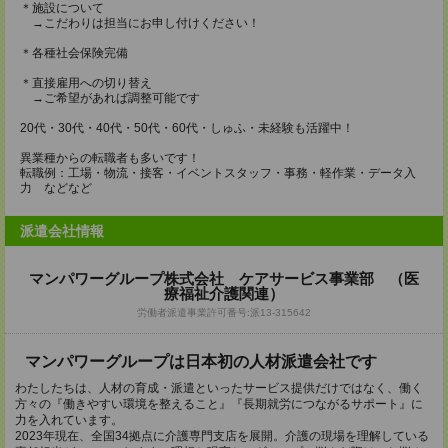
＊施設について
→こだわりは担当にお申し付けください！
＊各種社会保険完備
＊直接雇用への切り替え
→ご希望があれば調整可能です
20代・30代・40代・50代・60代・しゅふ・未経験も活躍中！
異業種からの転職者も多いです！
転職例：工場・物流・接客・イベントスタッフ・事務・軽作業・データ入
力 などなど
派遣会社情報
マンパワーグループ株式会社 ケアサービス事業部 （医
療福祉介護関連）
労働者派遣事業許可番号:派13-315642
マンパワーグループは日本初の人材派遣会社です
わたしたちは、人材の育成・派遣といったサービス提供だけではなく、働く
方々の『働きやすい環境を整えること』『長期就労につながるサポート』に
力を入れています。
2023年現在、全国34拠点に介護専門支店を展開。介護の現場を理解している