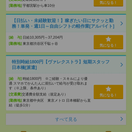
気になる！
[勤務地]
宇都宮駅から車10分
【日払い・未経験歓迎！】稼ぎたい日にサクッと勤
務！単発・週1日～自由シフトの軽作業[アルバイト]
[給 与]
日給10,305円～37,204円
[勤務地]
東京都渋谷区千駄ヶ谷
気になる！
特別時給1800円【ヴァレクストラ】短期スタッフ
日本橋[派遣]
[給 与]
時給1800円 ※ご経験・スキルにより優
遇 スマホでかんたんに前払いで給与が受け取れま
す（※上限、条件あり）
[交通費]
交通費全額支給（規定あり）
気になる！
[勤務地]
東京都中央区 東京メトロ 日本橋駅から直
結（徒歩1分）
すべて見る