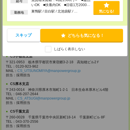
給与
〒330-0854 埼玉県さいたま市大宮区桜木町 1-10-16 シーノ大宮ノース
いOK ■扶養内OK ■日収1万2000円
ウイング 9階
以上
巣鴨駅 / 目白駅 / 北池袋駅 / …
気になる!
TEL：0120-769-355
勤務地
MAIL：
CS_OMIYA@manpowergroup.jp
担当：採用担当
CS高崎支店
〒370-0831 群馬県高崎市あら町167 高崎第一生命ビルディング11Ｆ
スキップ
どちらも気になる！
TEL：027-320-6558
MAIL：
CS_TAKASAKI@manpowergroup.jp
担当：採用担当
しばらく表示しない
CS宇都宮支店
〒321-0953 栃木県宇都宮市東宿郷3-2-18 高知穂ビル2Ｆ
TEL：0120-923-962
MAIL：
CS_UTSUNOMIYA@manpowergroup.jp
担当：採用担当
CS厚木支店
〒243-0014 神奈川県厚木市旭町1-2-1 日本生命本厚木ビル4階
TEL：046-207-2644
MAIL：
CS_ATSUGI@manpowergroup.jp
担当：採用担当
CS千葉支店
〒260-0028 千葉県千葉市中央区新町18-14 千葉新町ビル 8F
TEL：043-370-2556
担当：採用担当