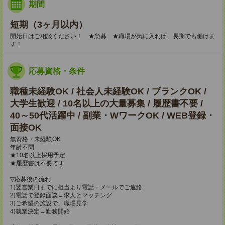
期間
短期（3ヶ月以内）
開始日はご相談ください！ ★急募 ★職場が気に入れば、長期でも働けま
す！
応募資格・条件
職種未経験OK / 社会人未経験OK / ブランクOK /
大学生歓迎 / 10名以上の大量募集 / 履歴書不要 /
40～50代活躍中 / 副業・WワークOK / WEB登録・
面接OK
無資格・未経験OK
年齢不問
★10名以上採用予定
★履歴書は不要です
▽応募後の流れ
1)翌営業日までに担当より電話・メールでご連絡
2)電話で登録面談→求人とマッチング
3)ご希望の施設で、職場見学
4)就業決定→勤務開始