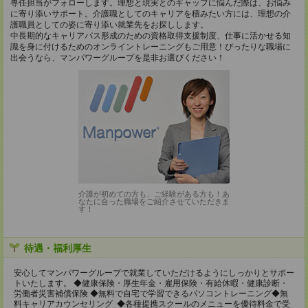
専任担当がフォローします。理想と現実とのギャップに悩んだ際は、お悩み
に寄り添いサポート。介護職としてのキャリアを積みたい方には、理想の介
護職員としての姿に寄り添い就業先をお探しします。
中長期的なキャリアパス形成のための資格取得支援制度、仕事に活かせる知
識を身に付けるためのオンライントレーニングもご用意！ぴったりな職場に
出会うなら、マンパワーグループを是非お選びください！
介護が初めての方も、ご経験がある方も！あ
なたに合った職場をご紹介させていただきま
す！
待遇・福利厚生
安心してマンパワーグループで就業していただけるようにしっかりとサポー
トいたします。 ◆健康保険・厚生年金・雇用保険・有給休暇・健康診断・
労働者災害補償保険 ◆無料で自宅で学習できるパソコントレーニング◆無
料キャリアカウンセリング ◆各種提携スクールのメニューを優待料金で受