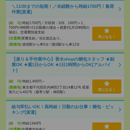
＼11/30までの短期！／未経験から時給1700円！集荷
作業[派遣]
[給 与]
時給1700円／月収例：328、100円＝1、
700円×8時間×21日勤務の場合＋残業代(月20時間の
場合)、交通費別途支給
気になる！
[交通費]
実費支給／当社規定あり。
[勤務地]
徳宿駅から車5分
/
涸沼駅から車12分
【座り＆手作業中心】香水shopの梱包スタッフ ★副
業OK ★週1日からOK ★1日1時間からOK[アルバイ
ト]
[給 与]
時給1,400円～
[勤務地]
東京都千代田区内神田2丁目14番12号 星屋
気になる！
第六ビル402号（最寄り駅：神田駅）
給与即払いOK！高時給！日勤のお仕事！梱包・ピッ
キング[派遣]
[給 与]
時給1340円
[交通費]
交通費支給有り