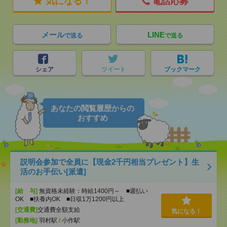
気になる！
電話応募
メール
LINE
で送る
で送る
シェア
ツイート
ブックマーク
あなたの閲覧履歴からの
おすすめ
説明会参加で全員に【現金2千円相当プレゼント】生
活のお手伝い[派遣]
[給 与]
無資格未経験：時給1400円～ ■週払い
OK ■扶養内OK ■日収1万1200円以上
[交通費]
交通費全額支給
気になる！
[勤務地]
羽村駅
/
小作駅