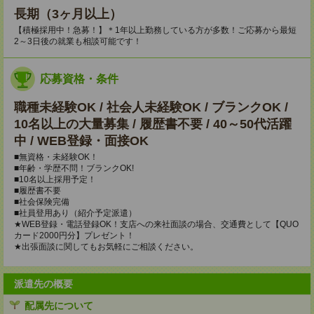
長期（3ヶ月以上）
【積極採用中！急募！】＊1年以上勤務している方が多数！ご応募から最短
2～3日後の就業も相談可能です！
応募資格・条件
職種未経験OK / 社会人未経験OK / ブランクOK /
10名以上の大量募集 / 履歴書不要 / 40～50代活躍
中 / WEB登録・面接OK
■無資格・未経験OK！
■年齢・学歴不問！ブランクOK!
■10名以上採用予定！
■履歴書不要
■社会保険完備
■社員登用あり（紹介予定派遣）
★WEB登録・電話登録OK！支店への来社面談の場合、交通費として【QUO
カード2000円分】プレゼント！
★出張面談に関してもお気軽にご相談ください。
派遣先の概要
配属先について