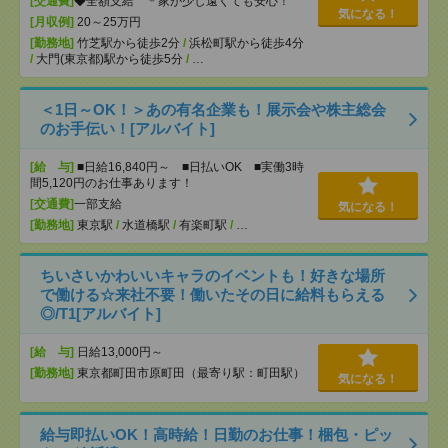
[交通費]
◆全額支給 ＊家が少し遠くても安心！
気になる！
[月収例]
20～25万円
[勤務地]
竹芝駅から徒歩2分
/
浜松町駅から徒歩4分
/
大門(東京都)駅から徒歩5分
/
…
＜1日～OK！＞あの有名企業も！展示会や株主総会
のお手伝い！[アルバイト]
[給 与]
■日給16,840円～ ■日払いOK ■実働3時
間5,120円のお仕事あります！
[交通費]
一部支給
気になる！
[勤務地]
東京駅
/
水道橋駅
/
有楽町駅
/
…
ちいさいかわいいキャラのイベントも！好きな場所
で働ける☆来社不要！働いたその日に給料もらえる
◎/T1[アルバイト]
[給 与]
日給13,000円～
[勤務地]
東京都町田市原町田（最寄り駅：町田駅）
気になる！
給与即払いOK！高時給！日勤のお仕事！梱包・ピッ