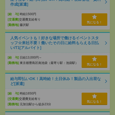
作成[派遣]
[給 与]
時給1500円
[交通費]
交通費支給有り
気になる！
[勤務地]
藤沢駅
人気イベントも！好きな場所で働けるイベントスタ
ッフ☆来社不要！働いたその日に給料もらえる日払
い/T1[アルバイト]
[給 与]
日給13,000円～
[勤務地]
東京都豊島区南池袋（最寄り駅：池袋駅）
気になる！
給与即払いOK！高時給！土日休み！製品の入出荷な
ど[派遣]
[給 与]
時給1650円
[交通費]
交通費支給有り
気になる！
[勤務地]
元加治駅から徒歩23分