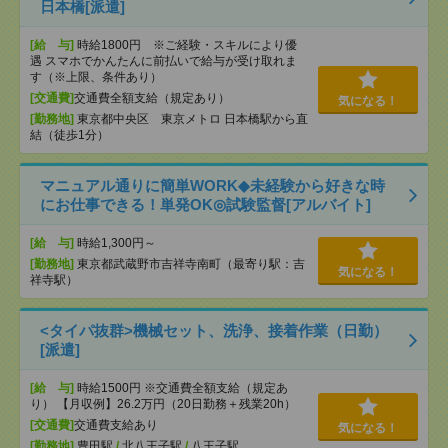
日本橋[派遣]
[給 与]
時給1800円 ※ご経験・スキルにより優
遇 スマホでかんたんに前払いで給与が受け取れま
す（※上限、条件あり）
[交通費]
交通費全額支給（規定あり）
気になる！
[勤務地]
東京都中央区 東京メトロ 日本橋駅から直
結（徒歩1分）
マニュアル通りに簡単WORK◆未経験から好きな時
にお仕事できる！単発OK◎試験監督[アルバイト]
[給 与]
時給1,300円～
[勤務地]
東京都武蔵野市吉祥寺南町（最寄り駅：吉
気になる！
祥寺駅）
<タイパ抜群>機械セット、洗浄、接着作業（日勤）
[派遣]
[給 与]
時給1500円 ※交通費全額支給（規定あ
り） 【月収例】26.2万円（20日勤務＋残業20h）
[交通費]
交通費支給あり
気になる！
[勤務地]
豊田駅
/
北八王子駅
/
八王子駅