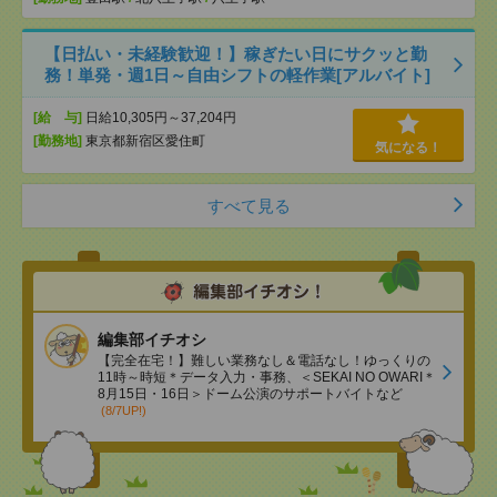
【日払い・未経験歓迎！】稼ぎたい日にサクッと勤
務！単発・週1日～自由シフトの軽作業[アルバイト]
[給 与]
日給10,305円～37,204円
[勤務地]
東京都新宿区愛住町
気になる！
すべて見る
編集部イチオシ
【完全在宅！】難しい業務なし＆電話なし！ゆっくりの
11時～時短＊データ入力・事務、＜SEKAI NO OWARI＊
8月15日・16日＞ドーム公演のサポートバイトなど
(8/7UP!)