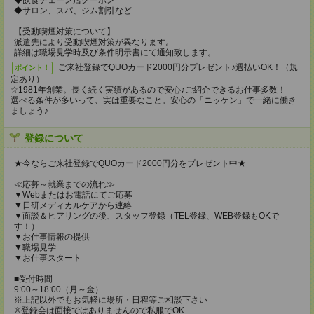
◆飲食チェーン店クーポン
◆サロン、スパ、ジム割引など
【受動喫煙対策について】
派遣先により受動喫煙対策が異なります。
詳細は職場見学時及び条件明示書にて通知致します。
ご来社登録でQUOカード2000円分プレゼント♪週払いOK！（規
ポイント！
定あり）
☆1981年創業。長く続く実績があるので安心♪ご紹介できるお仕事多数！
選べる条件が多いって、実は重要なこと。安心の「ニッケン」で一緒に働き
ましょう♪
登録について
★今ならご来社登録でQUOカード2000円分をプレゼント中★
≪応募～就業までの流れ≫
▼Webまたはお電話にてご応募
▼日研メディカルケアから連絡
▼面談＆ヒアリングの後、スタッフ登録（TEL登録、WEB登録もOKで
す！）
▼お仕事情報の提供
▼職場見学
▼お仕事スタート
■受付時間
9:00～18:00（月～金）
※上記以外でもお気軽に場所・日程等ご相談下さい
※登録会は面接ではありませんので私服でOK