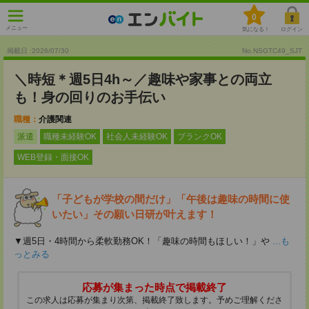
0
メニュー
気になる！
ログイン
掲載日 :2026
/
07
/
30
No.NSGTC49_SJT
＼時短＊週5日4h～／趣味や家事との両立
も！身の回りのお手伝い
職種：
介護関連
派遣
職種未経験OK
社会人未経験OK
ブランクOK
WEB登録・面接OK
「子どもが学校の間だけ」「午後は趣味の時間に使
いたい」その願い日研が叶えます！
▼週5日・4時間から柔軟勤務OK！「趣味の時間もほしい！」や
...も
っとみる
応募が集まった時点で掲載終了
この求人は応募が集まり次第、掲載終了致します。予めご理解くださ