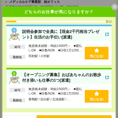
メディカルケア事業部 柏オフィス
×
千葉県柏市末広町5-19 第12関口ビル7F 705号室
TEL：0120-935-218
どちらのお仕事が気になりますか？
MAIL：
tenshoku@nikken-ts.jp
担当：採用担当
1
/10
メディカルケア事業部 新宿オフィス
説明会参加で全員に【現金2千円相当プレゼ
東京都新宿区新宿2-3-10 新宿御苑ビル6階
TEL：0120-457-235
ント】生活のお手伝い[派遣]
MAIL：
tenshoku@nikken-ts.jp
担当：採用担当
無資格未経験：時給1400円～ ■週払
給与
いOK ■扶養内OK ■日収1万1200円
メディカルケア事業部 立川事業所
以上
羽村駅 / 小作駅
気になる!
東京都立川市錦町1-12-14
勤務地
TEL：0120-934-200
MAIL：
tenshoku@nikken-ts.jp
担当：採用担当
【オープニング募集】おばあちゃんのお散歩
メディカルケア事業部 町田オフィス
付き添いも仕事の1つ[派遣]
東京都町田市森野1-7-23 大樹生命町田ビル6F
TEL：0120-453-285
無資格未経験：時給1500円～ ■週払
MAIL：
tenshoku@nikken-ts.jp
給与
いOK ■扶養内OK ■日収1万2000円
担当：採用担当
以上
巣鴨駅 / 目白駅 / 北池袋駅 / …
気になる!
勤務地
メディカルケア事業部 横浜オフィス
神奈川県横浜市保土ケ谷区神戸町134 横浜ビジネスパークサウスタワー
2F B区画
TEL：0120-901-799