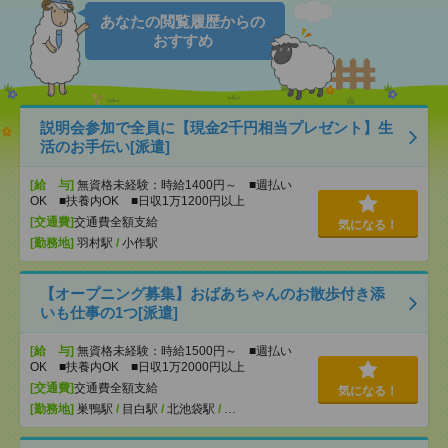
あなたの閲覧履歴からの
おすすめ
説明会参加で全員に【現金2千円相当プレゼント】生
活のお手伝い[派遣]
[給 与]
無資格未経験：時給1400円～ ■週払い
OK ■扶養内OK ■日収1万1200円以上
[交通費]
交通費全額支給
気になる！
[勤務地]
羽村駅
/
小作駅
【オープニング募集】おばあちゃんのお散歩付き添
いも仕事の1つ[派遣]
[給 与]
無資格未経験：時給1500円～ ■週払い
OK ■扶養内OK ■日収1万2000円以上
[交通費]
交通費全額支給
気になる！
[勤務地]
巣鴨駅
/
目白駅
/
北池袋駅
/
…