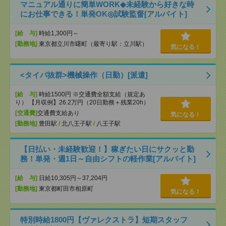
マニュアル通りに簡単WORK◆未経験から好きな時
にお仕事できる！単発OK◎試験監督[アルバイト]
[給 与]
時給1,300円～
[勤務地]
東京都立川市曙町（最寄り駅：立川駅）
気になる！
<タイパ抜群>機械操作（日勤）[派遣]
[給 与]
時給1500円 ※交通費全額支給（規定あ
り） 【月収例】26.2万円（20日勤務＋残業20h）
[交通費]
交通費支給あり
気になる！
[勤務地]
豊田駅
/
北八王子駅
/
八王子駅
【日払い・未経験歓迎！】稼ぎたい日にサクッと勤
務！単発・週1日～自由シフトの軽作業[アルバイト]
[給 与]
日給10,305円～37,204円
[勤務地]
東京都町田市相原町
気になる！
特別時給1800円【ヴァレクストラ】短期スタッフ