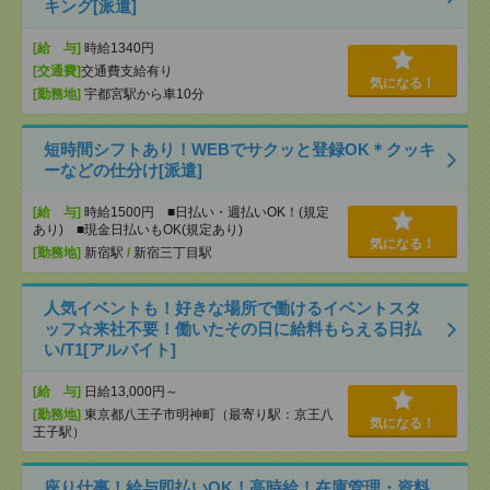
キング[派遣]
[給 与]
時給1340円
[交通費]
交通費支給有り
気になる！
[勤務地]
宇都宮駅から車10分
短時間シフトあり！WEBでサクッと登録OK＊クッキ
ーなどの仕分け[派遣]
[給 与]
時給1500円 ■日払い・週払いOK！(規定
あり) ■現金日払いもOK(規定あり)
気になる！
[勤務地]
新宿駅
/
新宿三丁目駅
人気イベントも！好きな場所で働けるイベントスタ
ッフ☆来社不要！働いたその日に給料もらえる日払
い/T1[アルバイト]
[給 与]
日給13,000円～
[勤務地]
東京都八王子市明神町（最寄り駅：京王八
気になる！
王子駅）
座り仕事！給与即払いOK！高時給！在庫管理・資料