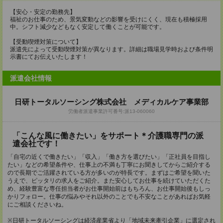
【安心・安定の勤務先】
福祉のお仕事のため、景気変動などの影響を受けにくく、現在も積極採用
中。シフト減少などもなく安定して働くことが可能です。
【受動喫煙対策について】
派遣先によって受動喫煙対策が異なります。詳細は職場見学時および条件明
示書にてお伝えいたします！
派遣会社情報
日研トータルソーシング株式会社 メディカルケア事業部
労働者派遣事業許可番号:派13-060060
「こんな風に働きたい」をサポート＊介護職専門の派
遣会社です！
「自宅の近くで働きたい」「収入」「働き方を選びたい」「正社員を目指し
たい」などの希望条件や、仕事上の不満も丁寧にお聞きしてからご紹介する
ので長期でご活躍されている方が多いのが特長です。まずはご希望を聞いた
うえで、ピッタリの求人をご紹介。また安心してお仕事を続けていただくた
め、経験豊富な専任担当者がお仕事開始前はもちろん、お仕事開始後もしっ
かりフォロー。仕事の悩みやそれ以外のことでも不安なことがあればお気軽
にご相談くださいね。
※日研トータルソーシングは経済産業省より「地域未来牽引企業」に選定され