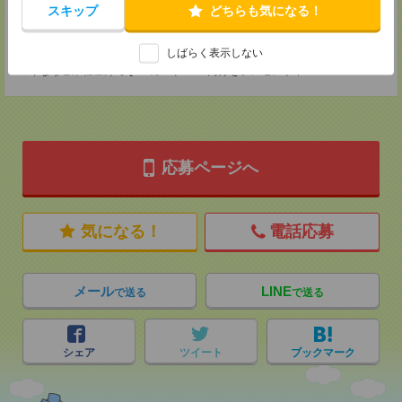
MAIL：
tenshoku@nikken-ts.jp
スキップ
どちらも気になる！
担当：採用担当
登録交通費
しばらく表示しない
★今ならご来社登録でQUOカード2000円分をプレゼント中★
応募ページへ
気になる！
電話応募
メール
LINE
で送る
で送る
シェア
ツイート
ブックマーク