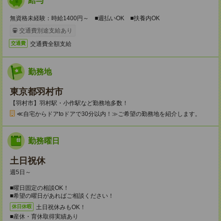
給与
無資格未経験：時給1400円～ ■週払いOK ■扶養内OK
交通費別途支給あり
交通費全額支給
交通費
勤務地
東京都羽村市
【羽村市】羽村駅・小作駅など勤務地多数！
≪自宅からドアtoドアで30分以内！≫ご希望の勤務地を紹介します。
勤務曜日
土日祝休
週5日～
■曜日固定の相談OK！
■希望の曜日があればご相談ください！
土日祝休みもOK！
休日休暇
■産休・育休取得実績あり