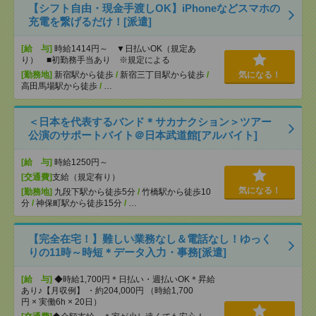
【シフト自由・現金手渡しOK】iPhoneなどスマホの
充電を繋げるだけ！[派遣]
[給 与]
時給1414円～ ▼日払いOK（規定あ
り） ■初勤務手当あり ※規定による
[勤務地]
新宿駅から徒歩
/
新宿三丁目駅から徒歩
/
気になる！
高田馬場駅から徒歩
/
…
＜日本を代表するバンド＊サカナクション＞ツアー
公演のサポートバイト＠日本武道館[アルバイト]
[給 与]
時給1250円～
[交通費]
支給（規定有り）
気になる！
[勤務地]
九段下駅から徒歩5分
/
竹橋駅から徒歩10
分
/
神保町駅から徒歩15分
/
…
【完全在宅！】難しい業務なし＆電話なし！ゆっく
りの11時～時短＊データ入力・事務[派遣]
[給 与]
◆時給1,700円＊日払い・週払いOK＊昇給
あり♪【月収例】 ・約204,000円 （時給1,700
円 × 実働6h × 20日）