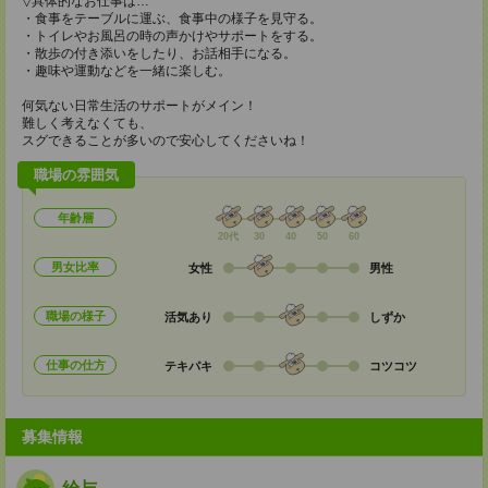
▽具体的なお仕事は…
・食事をテーブルに運ぶ、食事中の様子を見守る。
・トイレやお風呂の時の声かけやサポートをする。
・散歩の付き添いをしたり、お話相手になる。
・趣味や運動などを一緒に楽しむ。
何気ない日常生活のサポートがメイン！
難しく考えなくても、
スグできることが多いので安心してくださいね！
職場の雰囲気
年齢層
20代
30
40
50
60
男女比率
女性
男性
職場の様子
活気あり
しずか
仕事の仕方
テキパキ
コツコツ
募集情報