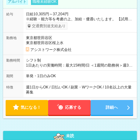
アルバイト
職種未経験OK
日給10,305円～37,204円
給与
※経験・能力等を考慮の上、加給・優遇いたします。 【試用期
間】試用期間なし
交通費別途支給あり
東京都世田谷区
勤務地
東京都世田谷区桜上水
アシストワーク株式会社
シフト制
勤務時間
1日あたりの実働時間：最大15時間/日 ＜1週間の勤務例＞週3回
勤務 勤務：月・水・金 休み：火・木・土・日 好きな時にお仕事
可能です！ ※1日あたりの最大実働時間は日勤、夜勤共に勤務し
単発・1日のみOK
期間
た時間になります。
週1日からOK / 日払いOK / 副業・WワークOK / 10名以上の大量
特徴
募集
気になる！
応募する
詳細へ
未読