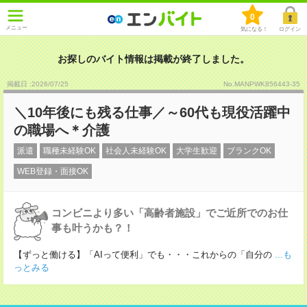
0
メニュー
気になる！
ログイン
お探しのバイト情報は掲載が終了しました。
掲載日 :2026
/
07
/
25
No.MANPWK856443-35
＼10年後にも残る仕事／～60代も現役活躍中
の職場へ＊介護
派遣
職種未経験OK
社会人未経験OK
大学生歓迎
ブランクOK
WEB登録・面接OK
コンビニより多い「高齢者施設」でご近所でのお仕
事も叶うかも？！
【ずっと働ける】「AIって便利」でも・・・これからの「自分の
...も
っとみる