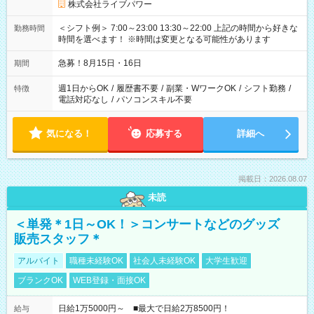
株式会社ライブパワー
＜シフト例＞ 7:00～23:00 13:30～22:00 上記の時間から好きな
勤務時間
時間を選べます！ ※時間は変更となる可能性があります
急募！8月15日・16日
期間
週1日からOK
/
履歴書不要
/
副業・WワークOK
/
シフト勤務
/
特徴
電話対応なし
/
パソコンスキル不要
気になる！
応募する
詳細へ
掲載日：2026.08.07
未読
＜単発＊1日～OK！＞コンサートなどのグッズ
販売スタッフ＊
アルバイト
職種未経験OK
社会人未経験OK
大学生歓迎
ブランクOK
WEB登録・面接OK
日給1万5000円～ ■最大で日給2万8500円！
給与