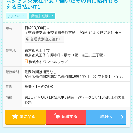
スタッフ☆来社不要！働いたその日に給料もら
える日払い/T1
アルバイト
職種未経験OK
日給13,000円～
給与
＋交通費支給 ★交通費全額支給！ ┗案件により規定あり ★日払
いOK！（規定あり） ┗働いたその日に現金GET♪ お仕事後はコ
交通費別途支給あり
ンビニATMから 日払い分を引き落とせます！ 【試用期間】試
用期間なし
東京都八王子市
勤務地
東京都八王子市明神町（最寄り駅：京王八王子駅）
株式会社ワンベルウッズ
勤務時間は指定なし
勤務時間
変形労働時間制 想定労働時間160時間/月 【シフト例】 ・8：00
～21：00
単発・1日のみOK
期間
週1日からOK / 日払いOK / 副業・WワークOK / 10名以上の大量
特徴
募集
気になる！
応募する
詳細へ