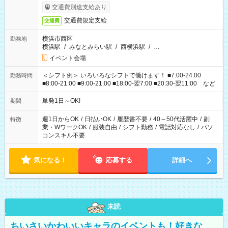
交通費別途支給あり
交通費規定支給
交通費
横浜市西区
勤務地
横浜駅
/
みなとみらい駅
/
西横浜駅
/
…
イベント会場
＜シフト例＞ いろいろなシフトで働けます！ ■7:00-24:00
勤務時間
■8:00-21:00 ■9:00-21:00 ■18:00-翌7:00 ■20:30-翌11:00 など
単発1日～OK!
期間
週1日からOK
/
日払いOK
/
履歴書不要
/
40～50代活躍中
/
副
特徴
業・WワークOK
/
服装自由
/
シフト勤務
/
電話対応なし
/
パソ
コンスキル不要
気になる！
応募する
詳細へ
未読
ちいさいかわいいキャラのイベントも！好きな