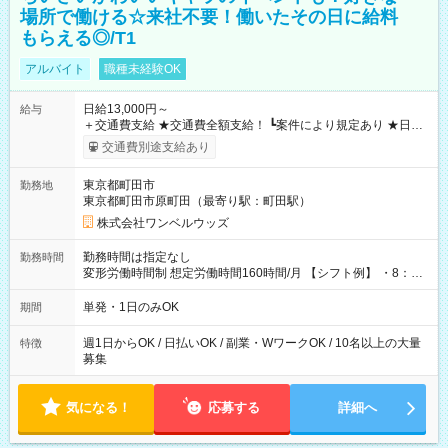
場所で働ける☆来社不要！働いたその日に給料
もらえる◎/T1
アルバイト
職種未経験OK
日給13,000円～
給与
＋交通費支給 ★交通費全額支給！ ┗案件により規定あり ★日払
いOK！（規定あり） ┗働いたその日に現金GET♪ お仕事後はコ
交通費別途支給あり
ンビニATMから 日払い分を引き落とせます！ 【試用期間】試
用期間なし
東京都町田市
勤務地
東京都町田市原町田（最寄り駅：町田駅）
株式会社ワンベルウッズ
勤務時間は指定なし
勤務時間
変形労働時間制 想定労働時間160時間/月 【シフト例】 ・8：00
～21：00
単発・1日のみOK
期間
週1日からOK / 日払いOK / 副業・WワークOK / 10名以上の大量
特徴
募集
気になる！
応募する
詳細へ