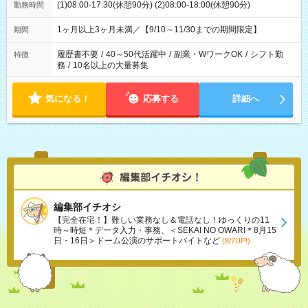
(1)08:00-17:30(休憩90分) (2)08:00-18:00(休憩90分)
勤務時間
1ヶ月以上3ヶ月未満／【9/10～11/30までの期間限定】
期間
履歴書不要
/
40～50代活躍中
/
副業・WワークOK
/
シフト勤
特徴
務
/
10名以上の大量募集
気になる！
応募する
詳細へ
編集部イチオシ
【完全在宅！】難しい業務なし＆電話なし！ゆっくりの11
時～時短＊データ入力・事務、＜SEKAI NO OWARI＊8月15
日・16日＞ドーム公演のサポートバイトなど
(8/7UP!)