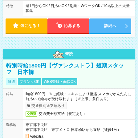
週1日からOK / 日払いOK / 副業・WワークOK / 10名以上の大量
特徴
募集
気になる！
応募する
詳細へ
未読
特別時給1800円【ヴァレクストラ】短期スタッ
フ 日本橋
派遣
ブランクOK
WEB登録・面接OK
時給1800円 ※ご経験・スキルにより優遇 スマホでかんたんに
給与
前払いで給与が受け取れます（※上限、条件あり）
交通費別途支給あり
交通費全額支給（規定あり）
交通費
東京都中央区
勤務地
東京都中央区 東京メトロ 日本橋駅から直結（徒歩1分）
Valextra