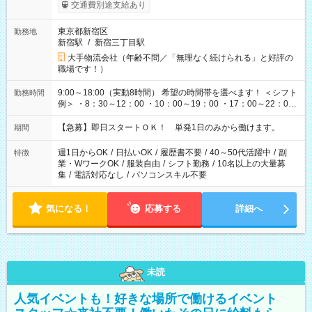
交通費別途支給あり
東京都新宿区
勤務地
新宿駅
/
新宿三丁目駅
大手物流会社（年齢不問／「無理なく続けられる」と好評の
職場です！）
9:00～18:00（実動8時間） 希望の時間帯を選べます！ ＜シフト
勤務時間
例＞ ・8：30～12：00 ・10：00～19：00 ・17：00～22：00
・13：00～22：00 ・22：00～翌6：00 など
【急募】即日スタートＯＫ！ 単発1日のみから働けます。
期間
週1日からOK
/
日払いOK
/
履歴書不要
/
40～50代活躍中
/
副
特徴
業・WワークOK
/
服装自由
/
シフト勤務
/
10名以上の大量募
集
/
電話対応なし
/
パソコンスキル不要
気になる！
応募する
詳細へ
未読
人気イベントも！好きな場所で働けるイベント