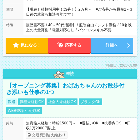
い」 「余裕を持って夕飯の準備がしたい」 「できれば残業はし
たくない」 など、ご希望を教えてくださいね。 ※Wワーク希望
【現在も積極採用中！急募！】2カ月～ ■ご応募から最短2～3
期間
の方へ 今ご覧のお仕事で希望する勤務時間と、もう1つのお仕事
日後の就業も相談可能です！
の勤務時間。 合計で週40時間を超える場合は応募できません。
履歴書不要
/
40～50代活躍中
/
服装自由
/
シフト勤務
/
10名以
特徴
上の大量募集
/
電話対応なし
/
パソコンスキル不要
気になる！
応募する
詳細へ
掲載日：2026.08.09
未読
【オープニング募集】おばあちゃんのお散歩付
き添いも仕事の1つ
派遣
職種未経験OK
社会人未経験OK
ブランクOK
WEB登録・面接OK
無資格未経験：時給1500円～ ■週払いOK ■扶養内OK ■日
給与
収1万2000円以上
交通費別途支給あり