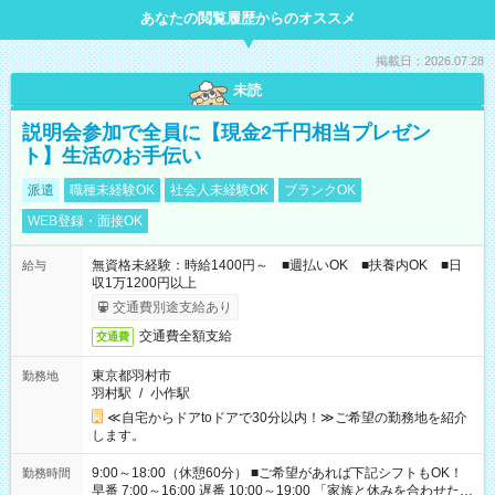
あなたの閲覧履歴からのオススメ
掲載日：2026.07.28
未読
説明会参加で全員に【現金2千円相当プレゼン
ト】生活のお手伝い
派遣
職種未経験OK
社会人未経験OK
ブランクOK
WEB登録・面接OK
無資格未経験：時給1400円～ ■週払いOK ■扶養内OK ■日
給与
収1万1200円以上
交通費別途支給あり
交通費全額支給
交通費
東京都羽村市
勤務地
羽村駅
/
小作駅
≪自宅からドアtoドアで30分以内！≫ご希望の勤務地を紹介
します。
9:00～18:00（休憩60分） ■ご希望があれば下記シフトもOK！
勤務時間
早番 7:00～16:00 遅番 10:00～19:00 「家族と休みを合わせた