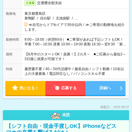
交通費全額支給
交通費
東京都豊島区
勤務地
巣鴨駅
/
目白駅
/
北池袋駅
/
…
≪自宅からドアtoドアで30分以内！≫ご希望の勤務地を紹介
します。
9:00～18:00（休憩60分） ■ご希望があれば下記シフトもOK！
勤務時間
早番 7:00～16:00 遅番 10:00～19:00 夜勤 16:30～翌9:30 「家族
と休みを合わせたい」 「余裕を持って夕飯の準備がしたい」
「できれば残業はしたくない」 など、ご希望を教えてください
【8月中のスタートOK！急募！】2カ月～ ■ご応募から最短2～
期間
ね。 ※Wワーク希望の方へ 今ご覧のお仕事で希望する勤務時間
3日後に就業が可能です！
と、もう1つのお仕事の勤務時間。 合計で週40時間を超える場
合は応募できません。
履歴書不要
/
40～50代活躍中
/
服装自由
/
シフト勤務
/
10名以
特徴
上の大量募集
/
電話対応なし
/
パソコンスキル不要
気になる！
応募する
詳細へ
掲載日：2026.08.07
未読
【シフト自由・現金手渡しOK】iPhoneなどス