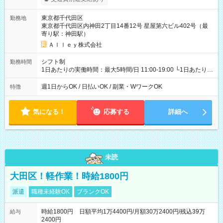
東京都千代田区
勤務地
東京都千代田区内神田2丁目14番12号 星屋第六ビル402号（最
寄り駅：神田駅）
Ａｌｌｅｙ株式会社
シフト制
勤務時間
1日あたりの実働時間：最大5時間/日 11:00-19:00 └1日あたりの
実働時間：1-5時間 └上記の時間帯内であれば、いつでも勤務可
能！ └平日・土曜日の中で、お好きな曜日でご勤務いただけま
週1日からOK / 日払いOK / 副業・WワークOK
特徴
す！ 【シフト例】 ・11:00～14:00 ・16:30～19:00 ・13:00～
18:00 などのように、自由な働き方が可能なお仕事です！
気になる！
応募する
詳細へ
未読
大田区！軽作業！時給1800円
派遣
職種未経験OK
ブランクOK
時給1800円 日額平均1万4400円/月額30万2400円/残込39万
給与
2400円