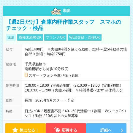
未読
【週2日だけ】倉庫内軽作業スタッフ スマホの
チェック・検品
派遣
職種未経験OK
ブランクOK
WEB登録・面接OK
時給1400円 ※実働8時間を超える勤務、22時～翌5時勤務の場
給与
合25％割増：時給1750円
千葉県船橋市
勤務地
南船橋駅から徒歩10分程度
スマートフォンを取り扱う倉庫
(1)9:00～18:00（実働8時間） (2)10:00～18:00（実働7時間）
勤務時間
(3)10:00～17:00（実働6時間） ※時間帯選べます ※休憩60分
長期 2026年9月スタート予定
期間
日払いOK
/
履歴書不要
/
40～50代活躍中
/
副業・WワークOK
/
特徴
シフト勤務
/
10名以上の大量募集
気になる！
応募する
詳細へ