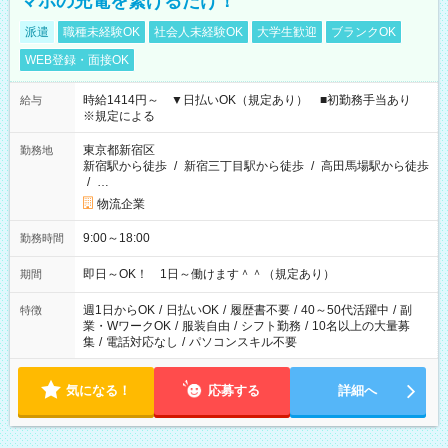
マホの充電を繋げるだけ！
派遣
職種未経験OK
社会人未経験OK
大学生歓迎
ブランクOK
WEB登録・面接OK
時給1414円～ ▼日払いOK（規定あり） ■初勤務手当あり
給与
※規定による
東京都新宿区
勤務地
新宿駅から徒歩
/
新宿三丁目駅から徒歩
/
高田馬場駅から徒歩
/
…
物流企業
9:00～18:00
勤務時間
即日～OK！ 1日～働けます＾＾（規定あり）
期間
週1日からOK
/
日払いOK
/
履歴書不要
/
40～50代活躍中
/
副
特徴
業・WワークOK
/
服装自由
/
シフト勤務
/
10名以上の大量募
集
/
電話対応なし
/
パソコンスキル不要
気になる！
応募する
詳細へ