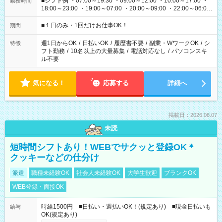
■シフト例 ・07:00～19:30 ・09:00～12:00 ・10:00～17:00 ・
勤務時間
18:00～23:00 ・19:00～07:00 ・20:00～09:00 ・22:00～06:00
etc ★最短で3時間で5,120円のお仕事から 15時間で2万円近く稼
げるお仕事も！ ご希望のお時間に合わせてご紹介！ ※シフトは
■１日のみ・1回だけお仕事OK！
期間
現場によって異なります。 ※勿論、休憩時間はあるのでご安心
ください！
週1日からOK
/
日払いOK
/
履歴書不要
/
副業・WワークOK
/
シ
特徴
フト勤務
/
10名以上の大量募集
/
電話対応なし
/
パソコンスキ
ル不要
気になる！
応募する
詳細へ
掲載日：2026.08.07
未読
短時間シフトあり！WEBでサクッと登録OK＊
クッキーなどの仕分け
派遣
職種未経験OK
社会人未経験OK
大学生歓迎
ブランクOK
WEB登録・面接OK
時給1500円 ■日払い・週払いOK！(規定あり) ■現金日払いも
給与
OK(規定あり)