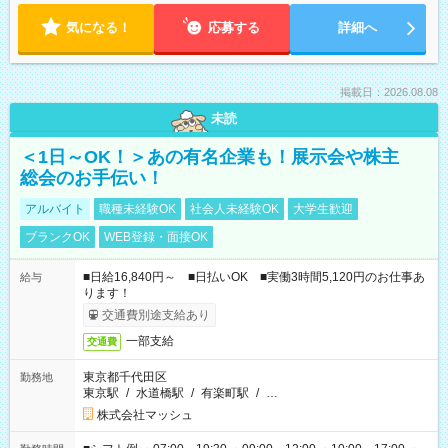
気になる！
応募する
詳細へ
掲載日：2026.08.08
未読
＜1日～OK！＞あの有名企業も！展示会や株主
総会のお手伝い！
アルバイト
職種未経験OK
社会人未経験OK
大学生歓迎
ブランクOK
WEB登録・面接OK
■日給16,840円～ ■日払いOK ■実働3時間5,120円のお仕事あ
給与
ります！
交通費別途支給あり
一部支給
交通費
東京都千代田区
勤務地
東京駅
/
水道橋駅
/
有楽町駅
/
…
株式会社マッシュ