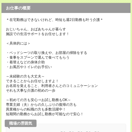
お仕事の概要
＊在宅勤務はできないけれど、時短も週2日勤務も叶う介護＊
おじいちゃん、おばあちゃんが暮らす
施設での生活サポートをお任せします！
＜具体的には＞
・ベッドシーツの取り換えや、お部屋の掃除をする
・食事をスプーンで運んで食べてもらう
・着替えなどの身体介助
・お風呂やトイレのお手伝い
～未経験の方も大丈夫～
できることからお任せしますよ！
お名前を覚えること、利用者さんとのコミュニケーション
それも大事な介護の初めの一歩
～初めての方も安心⇒お試し勤務もOK～
専業主婦（夫）からの久しぶりの復帰の方も
異業種からの転職の方も多数活躍中！
短期間の勤務からお試し勤務が可能なので安心！
職場の雰囲気