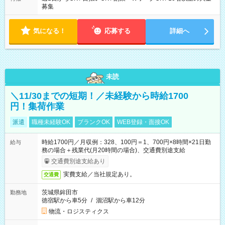
募集
気になる！
応募する
詳細へ
未読
＼11/30までの短期！／未経験から時給1700
円！集荷作業
派遣
職種未経験OK
ブランクOK
WEB登録・面接OK
時給1700円／月収例：328、100円＝1、700円×8時間×21日勤
給与
務の場合＋残業代(月20時間の場合)、交通費別途支給
交通費別途支給あり
実費支給／当社規定あり。
交通費
茨城県鉾田市
勤務地
徳宿駅から車5分
/
涸沼駅から車12分
物流・ロジスティクス