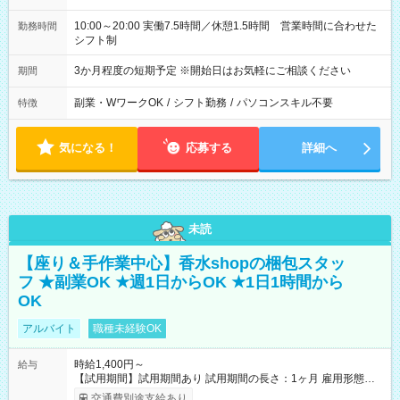
10:00～20:00 実働7.5時間／休憩1.5時間 営業時間に合わせた
勤務時間
シフト制
3か月程度の短期予定 ※開始日はお気軽にご相談ください
期間
副業・WワークOK
/
シフト勤務
/
パソコンスキル不要
特徴
気になる！
応募する
詳細へ
未読
【座り＆手作業中心】香水shopの梱包スタッ
フ ★副業OK ★週1日からOK ★1日1時間から
OK
アルバイト
職種未経験OK
時給1,400円～
給与
【試用期間】試用期間あり 試用期間の長さ：1ヶ月 雇用形態、
給与は本採用時と同じです。
交通費別途支給あり