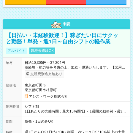
未読
【日払い・未経験歓迎！】稼ぎたい日にサクッ
と勤務！単発・週1日～自由シフトの軽作業
アルバイト
職種未経験OK
日給10,305円～37,204円
給与
※経験・能力等を考慮の上、加給・優遇いたします。 【試用期
間】試用期間なし
交通費別途支給あり
東京都町田市
勤務地
東京都町田市相原町
アシストワーク株式会社
シフト制
勤務時間
1日あたりの実働時間：最大15時間/日 ＜1週間の勤務例＞週3回
勤務 勤務：月・水・金 休み：火・木・土・日 好きな時にお仕事
可能です！ ※1日あたりの最大実働時間は日勤、夜勤共に勤務し
単発・1日のみOK
期間
た時間になります。
週1日からOK / 日払いOK / 副業・WワークOK / 10名以上の大量
特徴