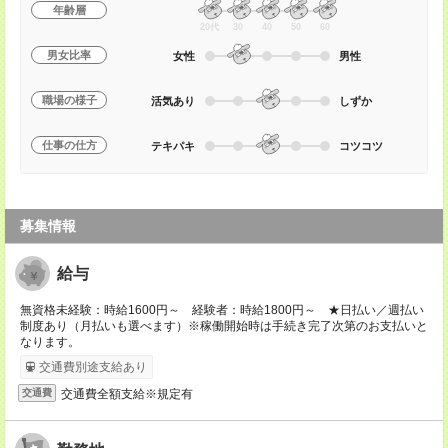
年齢層
20代
30
40
50
60
男女比率
女性
男性
職場の様子
活気あり
しずか
仕事の仕方
テキパキ
コツコツ
募集情報
給与
無資格未経験：時給1600円～ 経験者：時給1800円～ ★日払い／週払い
制度あり（月払いも選べます）※稼働開始時は手続き完了次第のお支払いと
なります。
交通費別途支給あり
交通費全額支給※規定有
交通費