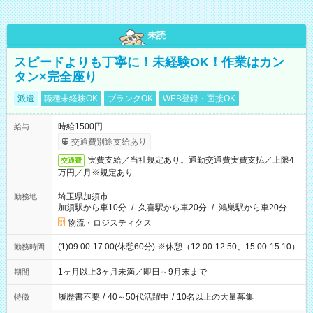
未読
スピードよりも丁寧に！未経験OK！作業はカン
タン×完全座り
派遣
職種未経験OK
ブランクOK
WEB登録・面接OK
時給1500円
給与
交通費別途支給あり
実費支給／当社規定あり。通勤交通費実費支払／上限4
交通費
万円／月※規定あり
埼玉県加須市
勤務地
加須駅から車10分
/
久喜駅から車20分
/
鴻巣駅から車20分
物流・ロジスティクス
(1)09:00-17:00(休憩60分) ※休憩（12:00-12:50、15:00-15:10）
勤務時間
1ヶ月以上3ヶ月未満／即日～9月末まで
期間
履歴書不要
/
40～50代活躍中
/
10名以上の大量募集
特徴