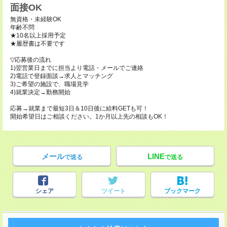
面接OK
無資格・未経験OK
年齢不問
★10名以上採用予定
★履歴書は不要です
▽応募後の流れ
1)翌営業日までに担当より電話・メールでご連絡
2)電話で登録面談→求人とマッチング
3)ご希望の施設で、職場見学
4)就業決定→勤務開始
応募→就業まで最短3日＆10日後に給料GETも可！
開始希望日はご相談ください。1か月以上先の相談もOK！
メール
LINE
で送る
で送る
シェア
ツイート
ブックマーク