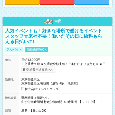
未読
人気イベントも！好きな場所で働けるイベント
スタッフ☆来社不要！働いたその日に給料もら
える日払い/T1
アルバイト
職種未経験OK
日給13,000円～
給与
＋交通費支給 ★交通費全額支給！ ┗案件により規定あり ★日払
いOK！（規定あり） ┗働いたその日に現金GET♪ お仕事後はコ
交通費別途支給あり
ンビニATMから 日払い分を引き落とせます！ 【試用期間】試
用期間なし
東京都豊島区
勤務地
東京都豊島区南池袋（最寄り駅：池袋駅）
株式会社ワンベルウッズ
勤務時間は指定なし
勤務時間
変形労働時間制 想定労働時間160時間/月 【シフト例】 ・8：00
～21：00
単発・1日のみOK
期間