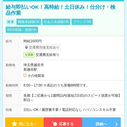
給与即払いOK！高時給！土日休み！仕分け・検
品作業
派遣
職種未経験OK
社会人未経験OK
ブランクOK
WEB登録・面接OK
時給1600円
給与
交通費別途支給あり
交通費支給有り
交通費
埼玉県越谷市
勤務地
新越谷駅
その他製造
8:00～17:00 ※表記のうち実働8時間です。
勤務時間
長期【ご応募から1週間以内(最短2日目)のスピード就業が可能】
期間
即日～
日払いOK
/
履歴書不要
/
電話対応なし
/
パソコンスキル不要
特徴
気になる！
応募する
詳細へ