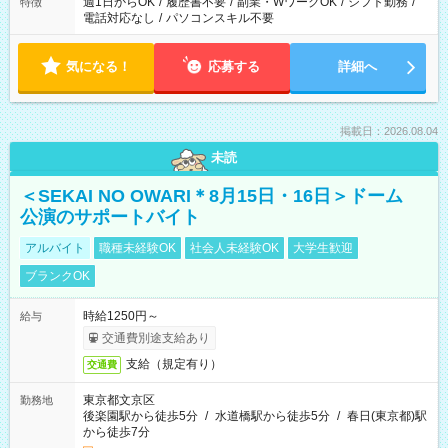
週1日からOK
/
履歴書不要
/
副業・WワークOK
/
シフト勤務
/
特徴
電話対応なし
/
パソコンスキル不要
気になる！
応募する
詳細へ
掲載日：2026.08.04
未読
＜SEKAI NO OWARI＊8月15日・16日＞ドーム
公演のサポートバイト
アルバイト
職種未経験OK
社会人未経験OK
大学生歓迎
ブランクOK
時給1250円～
給与
交通費別途支給あり
支給（規定有り）
交通費
東京都文京区
勤務地
後楽園駅から徒歩5分
/
水道橋駅から徒歩5分
/
春日(東京都)駅
から徒歩7分