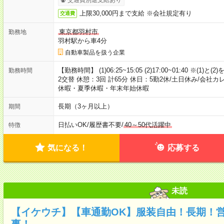
上限30,000円まで支給 ※会社規定有り
交通費
東京都羽村市
勤務地
羽村駅から車4分
自動車製品を扱う企業
【勤務時間】 (1)06:25~15:05 (2)17:00~01:40 ※
勤務時間
2交替 休憩：3回 計65分 休日：5勤2休/土日休み/会社
休暇・夏季休暇・年末年始休暇
長期（3ヶ月以上）
期間
日払いOK
/
履歴書不要
/
40～50代活躍中
特徴
気になる！
応募する
未読
【イケウチ】【車通勤OK】服装自由！長期！
事！