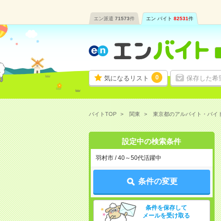
エン派遣
71573
件
エン バイト
82531
件
0
気になるリスト
保存した希
バイトTOP
関東
東京都のアルバイト・バイ
設定中の検索条件
羽村市 / 40～50代活躍中
条件の変更
条件を保存して
メールを受け取る