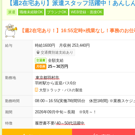
【週2在宅あり】派遣スタッフ活躍中！あんし
派遣
職種未経験OK
ブランクOK
WEB登録・面接OK
【週2在宅あり！】16:55定時×残業なし！事務のお仕
時給1600円 月収例 253,440円
給与
交通費別途支給あり
全額支給
交通費
25～30万円
月収例
東京都羽村市
勤務地
羽村駅から送迎バス6分
大型トラック・バスの製造
08:00～16:55(実働7時間55分 休憩1時間) ※業務
勤務時間
2026年09月中旬～長期 ※9月～！
期間
履歴書不要
/
40～50代活躍中
特徴