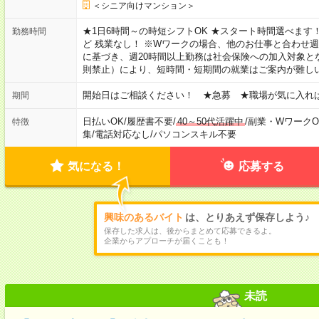
＜シニア向けマンション＞
★1日6時間～の時短シフトOK ★スタート時間選べます！ 7:00～16
勤務時間
ど 残業なし！ ※Wワークの場合、他のお仕事と合わせ週
に基づき、週20時間以上勤務は社会保険への加入対象と
則禁止）により、短時間・短期間の就業はご案内が難し
開始日はご相談ください！ ★急募 ★職場が気に入れ
期間
日払いOK
/
履歴書不要
/
40～50代活躍中
/
副業・WワークO
特徴
集
/
電話対応なし
/
パソコンスキル不要
気になる！
応募する
興味のあるバイト
は、とりあえず保存しよう♪
保存した求人は、後からまとめて応募できるよ。
企業からアプローチが届くことも！
未読