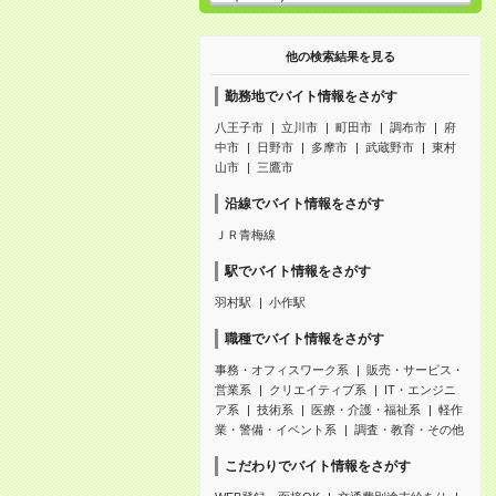
他の検索結果を見る
勤務地でバイト情報をさがす
八王子市
立川市
町田市
調布市
府
中市
日野市
多摩市
武蔵野市
東村
山市
三鷹市
沿線でバイト情報をさがす
ＪＲ青梅線
駅でバイト情報をさがす
羽村駅
小作駅
職種でバイト情報をさがす
事務・オフィスワーク系
販売・サービス・
営業系
クリエイティブ系
IT・エンジニ
ア系
技術系
医療・介護・福祉系
軽作
業・警備・イベント系
調査・教育・その他
こだわりでバイト情報をさがす