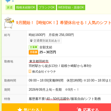
派遣
職種未経験OK
ブランクOK
WEB登録・面接OK
9月開始！【時短OK！】希望休出せる！人気のシフ
時給1600円 月収例 256,000円
給与
交通費別途支給あり
全額支給
交通費
25～30万円
月収例
東京都羽村市
勤務地
羽村駅から徒歩13分
/
箱根ケ崎駅から車8分
株式会社イケウチ
09:00～18:00(実働8時間 休憩1時間) ※10:00～18:00ま
勤務時間
2026年09月上旬～長期 ※9月～！
期間
履歴書不要
/
40～50代活躍中
/
服装自由
/
シフト勤務
特徴
気になる！
応募する