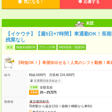
気になる！
応募する
未読
【イケウチ】【週5日×7時間】車通勤OK！長
残業なし
派遣
職種未経験OK
ブランクOK
WEB登録・面接OK
【時短OK！】希望休出せる！人気のシフト勤務！車
時給1600円 月収例 224,000円
給与
交通費別途支給あり
全額支給
交通費
20～25万円
月収例
東京都羽村市
勤務地
羽村駅から徒歩13分
/
箱根ケ崎駅から車8分
株式会社イケウチ