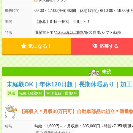
09:00～17:00(実働7時間 休憩1時間) ※10:00～18:00ま
勤務時間
【急募】即日～長期 ※8月～！
期間
履歴書不要
/
40～50代活躍中
/
服装自由
/
シフト勤務
特徴
気になる！
応募する
未読
未経験OK｜年休120日超｜長期休暇あり｜加
派遣
職種未経験OK
WEB登録・面接OK
【高収入＊月収30万円可】自動車部品の組立＊重量
時給：1,600円～／月収例：305,000円（時給x7.35H
給与
交通費別途支給あり