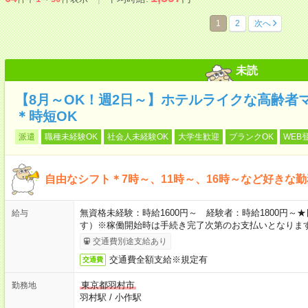
1
2
次へ
未読
【8月～OK！週2日～】ホテルライクな高齢者
＊時短OK
派遣
職種未経験OK
社会人未経験OK
大学生歓迎
ブランクOK
WEB
自由なシフト＊7時～、11時～、16時～など好きな
無資格未経験：時給1600円～ 経験者：時給1800円
給与
す）※稼働開始時は手続き完了次第のお支払いとなりま
交通費別途支給あり
交通費全額支給※規定有
交通費
東京都羽村市
勤務地
羽村駅
/
小作駅