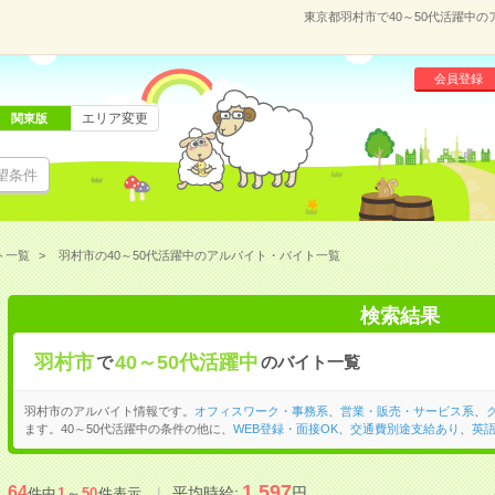
東京都羽村市で40～50代活躍中
会員登録
エリア変更
関東版
望条件
ト一覧
羽村市の40～50代活躍中のアルバイト・バイト一覧
検索結果
羽村市
40～50代活躍中
で
のバイト一覧
羽村市のアルバイト情報です。
オフィスワーク・事務系
、
営業・販売・サービス系
、
ます。40～50代活躍中の条件の他に、
WEB登録・面接OK
、
交通費別途支給あり
、
英
1,597
64
平均時給:
円
件中
1
～
50
件表示