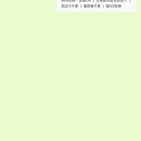
WEB登録・面接OK
交通費別途支給あり
英語力不要
履歴書不要
週5日勤務