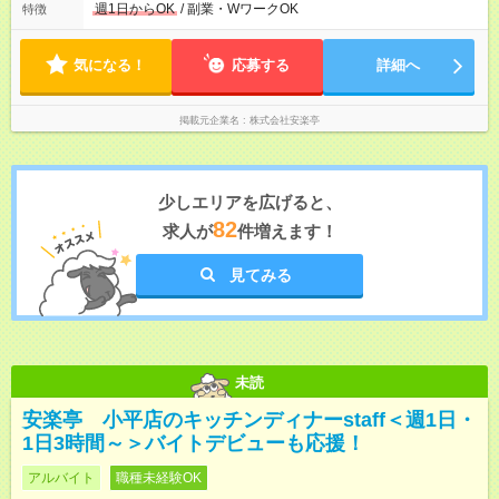
ものお迎えまでの時間」 「ランチタイムだけ」 など、家庭の予
週1日からOK
/ 副業・WワークOK
特徴
定に合わせやすいシフト制！ ※ディナータイムの勤務希望も相
談可能◎
気になる！
応募する
詳細へ
掲載元企業名
株式会社安楽亭
少しエリアを広げると、
82
求人が
件増えます！
見てみる
未読
安楽亭 小平店のキッチンディナーstaff＜週1日・
1日3時間～＞バイトデビューも応援！
アルバイト
職種未経験OK