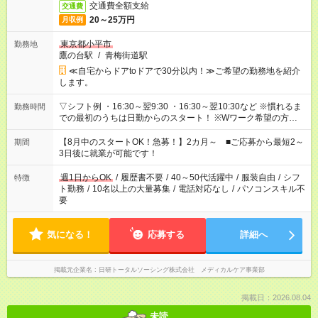
交通費全額支給
交通費
20～25万円
月収例
東京都小平市
勤務地
鷹の台駅
/
青梅街道駅
≪自宅からドアtoドアで30分以内！≫ご希望の勤務地を紹介
します。
▽シフト例 ・16:30～翌9:30 ・16:30～翌10:30など ※慣れるま
勤務時間
での最初のうちは日勤からのスタート！ ※Wワーク希望の方へ
今ご覧のお仕事で希望する勤務時間と、もう1つのお仕事の勤務
時間。 合計で週40時間を超える場合は応募できません。
【8月中のスタートOK！急募！】2カ月～ ■ご応募から最短2～
期間
3日後に就業が可能です！
週1日からOK
/
履歴書不要
/
40～50代活躍中
/
服装自由
/
シフ
特徴
ト勤務
/
10名以上の大量募集
/
電話対応なし
/
パソコンスキル不
要
気になる！
応募する
詳細へ
掲載元企業名
日研トータルソーシング株式会社 メディカルケア事業部
掲載日：2026.08.04
未読