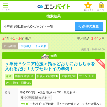
0
メニュー
気になる！
ログイン
検索結果
条件の変更
小平市で週1日からOKのバイト一覧
24
1,445
件中
1
～
24
件表示
平均時給:
円
新着順
時給順
人気順
掲載日：2026.08.09
未読
NEW
＜単発＊シニア応援＞指示どおりにおもちゃを
入れるだけ！カプセルトイの準備！
派遣
職種未経験OK
社会人未経験OK
大学生歓迎
ブランクOK
WEB登録・面接OK
時給1500円 ■現金日払いもOK（規定あり）
給与
交通費別途支給あり
一部支給 ※登録後、選んだお仕事によって条件が異なる
交通費