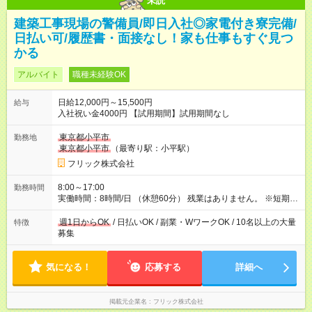
未読
建築工事現場の警備員/即日入社◎家電付き寮完備/
日払い可/履歴書・面接なし！家も仕事もすぐ見つ
かる
アルバイト
職種未経験OK
日給12,000円～15,500円
給与
入社祝い金4000円 【試用期間】試用期間なし
東京都小平市
勤務地
東京都小平市
（最寄り駅：小平駅）
フリック株式会社
8:00～17:00
勤務時間
実働時間：8時間/日 （休憩60分） 残業はありません。 ※短期の
募集は行っておりません。予めご了承くださいませ。
週1日からOK
/ 日払いOK / 副業・WワークOK / 10名以上の大量
特徴
募集
気になる！
応募する
詳細へ
掲載元企業名
フリック株式会社