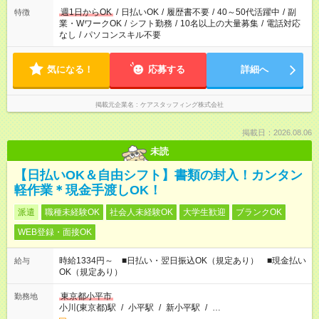
週1日からOK
/
日払いOK
/
履歴書不要
/
40～50代活躍中
/
副
特徴
業・WワークOK
/
シフト勤務
/
10名以上の大量募集
/
電話対応
なし
/
パソコンスキル不要
気になる！
応募する
詳細へ
掲載元企業名
ケアスタッフィング株式会社
掲載日：2026.08.06
未読
【日払いOK＆自由シフト】書類の封入！カンタン
軽作業＊現金手渡しOK！
派遣
職種未経験OK
社会人未経験OK
大学生歓迎
ブランクOK
WEB登録・面接OK
時給1334円～ ■日払い・翌日振込OK（規定あり） ■現金払い
給与
OK（規定あり）
東京都小平市
勤務地
小川(東京都)駅
/
小平駅
/
新小平駅
/
…