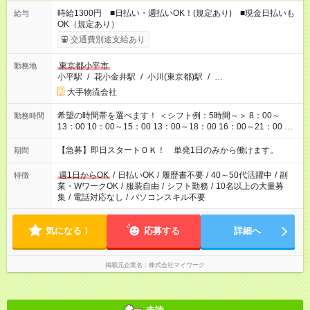
時給1300円 ■日払い・週払いOK！(規定あり) ■現金日払いも
給与
OK（規定あり）
交通費別途支給あり
東京都小平市
勤務地
小平駅
/
花小金井駅
/
小川(東京都)駅
/
…
大手物流会社
希望の時間帯を選べます！ ＜シフト例：5時間～＞ 8：00～
勤務時間
13：00 10：00～15：00 13：00～18：00 16：00～21：00 ＜
シフト例：8時間～＞ ・10：00～19：00 ・13：00～22：00 ・
22：00～翌6：00 など！是非ご希望をお聞かせください！
【急募】即日スタートＯＫ！ 単発1日のみから働けます。
期間
週1日からOK
/
日払いOK
/
履歴書不要
/
40～50代活躍中
/
副
特徴
業・WワークOK
/
服装自由
/
シフト勤務
/
10名以上の大量募
集
/
電話対応なし
/
パソコンスキル不要
気になる！
応募する
詳細へ
掲載元企業名
株式会社マイワーク