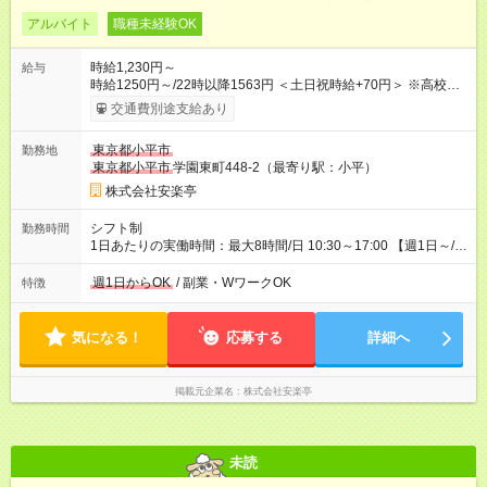
アルバイト
職種未経験OK
時給1,230円～
給与
時給1250円～/22時以降1563円 ＜土日祝時給+70円＞ ※高校生
時給1230円 【試用期間】試用期間あり 試用期間の長さ：12ヶ
交通費別途支給あり
月 雇用形態、給与は本採用時と同じです。 ※最大12ヶ月の間
で、合計30時間の試用期間（研修期間）があります。
東京都小平市
勤務地
東京都小平市
学園東町448-2（最寄り駅：小平）
株式会社安楽亭
シフト制
勤務時間
1日あたりの実働時間：最大8時間/日 10:30～17:00 【週1日～/1
日3時間～OK！】 ＊レギュラー勤務ももちろん大歓迎！ 「子ど
ものお迎えまでの時間」 「ランチタイムだけ」 など、家庭の予
週1日からOK
/ 副業・WワークOK
特徴
定に合わせやすいシフト制！ ※ディナータイムの勤務希望も相
談可能◎
気になる！
応募する
詳細へ
掲載元企業名
株式会社安楽亭
未読