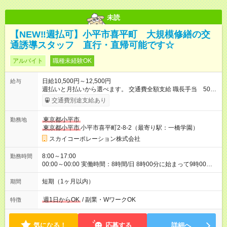
未読
【NEW‼週払可】小平市喜平町 大規模修繕の交
通誘導スタッフ 直行・直帰可能です☆
アルバイト
職種未経験OK
日給10,500円～12,500円
給与
週払いと月払いから選べます。 交通費全額支給 職長手当 5000
円/月 資格手当 1000円/日 交通誘導2級保持者は、指定現場の配
交通費別途支給あり
置日以外でも資格手当が別途1000円つきます！ 【試用期間】試
用期間あり 試用期間の長さ：2ヶ月 雇用形態、給与は本採用時
東京都小平市
勤務地
と同じです。
東京都小平市
小平市喜平町2-8-2（最寄り駅：一橋学園）
スカイコーポレーション株式会社
8:00～17:00
勤務時間
00:00～00:00 実働時間：8時間/日 8時00分に始まって9時00分
に仕事が終わることも！ 日給制なので、1時間で仕事が終わって
も一日分もらえます☆
短期（1ヶ月以内）
期間
週1日からOK
/ 副業・WワークOK
特徴
気になる！
応募する
詳細へ