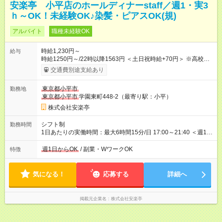
安楽亭 小平店のホールディナーstaff／週1・実3
ｈ～OK！未経験OK♪染髪・ピアスOK(規)
アルバイト
職種未経験OK
時給1,230円～
給与
時給1250円～/22時以降1563円 ＜土日祝時給+70円＞ ※高校生
時給1230円 【試用期間】試用期間あり 試用期間の長さ：12ヶ
交通費別途支給あり
月 雇用形態、給与は本採用時と同じです。 ※最大12ヶ月の間
で、合計30時間の試用期間（研修期間）があります。
東京都小平市
勤務地
東京都小平市
学園東町448-2（最寄り駅：小平）
株式会社安楽亭
シフト制
勤務時間
1日あたりの実働時間：最大6時間15分/日 17:00～21:40 ＜週1日
～/短時間OK！＞ ※18歳未満・高校生は21:30までの勤務 ・シフ
トは自己申告制だから私生活優先でOK◎ ・週1日もあれば週5日
週1日からOK
/ 副業・WワークOK
特徴
でがっつり勤務もOK！ 「Ｗワークで収入増やしたい」 「副業と
して短時間」など希望に合わせて働けます！
気になる！
応募する
詳細へ
掲載元企業名
株式会社安楽亭