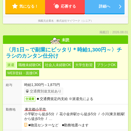
気になる！
応募する
詳細へ
掲載元企業名
株式会社マイワーク（シニア）
掲載日：2026.08.01
未読
〈月1日～で副業にピッタリ＊時給1,300円～〉チ
ラシのカンタン仕分け
派遣
職種未経験OK
社会人未経験OK
大学生歓迎
ブランクOK
WEB登録・面接OK
時給1,300円～1,875円
給与
交通費別途支給あり
■ 交通費規定内支給 ※派遣先による
交通費
東京都小平市
勤務地
小平駅から徒歩5分
/
花小金井駅から徒歩5分
/
小川(東京都)駅
から徒歩5分
/
…
■物流センターなど ■勤務地選べます