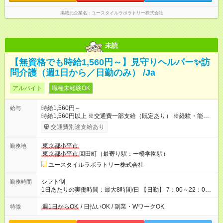
掲載元企業名
ユースタイルラボラトリー株式会社
未読
【無資格でも時給1,560円～】見守りヘルパー✨訪
問介護（週1日から／日勤のみ） /Ja
アルバイト
職種未経験OK
時給1,560円～
給与
時給1,560円以上 ※交通費一部支給（既定あり） ※経験・能力を
考慮して決定します 【収入例】 週1回勤務の場合：1,560円×8時
交通費別途支給あり
間×4回=4万9,920円 週3回勤務の場合：1,560円×8時間×12回
=14万9,760円 週5回勤務の場合：1,560円×8時間×20回=24万
東京都小平市
勤務地
9,600円 【試用期間】試用期間あり 試用期間の長さ：2ヶ月
東京都小平市
回田町（最寄り駅：一橋学園駅）
※ 雇用形態と給与に、本採用時と異なる部分があります。 雇用
形態：本採用時と同じです。 給与：時給 1,230円以上
ユースタイルラボラトリー株式会社
シフト制
勤務時間
1日あたりの実働時間：最大8時間/日 【日勤】 7：00～22：00
の間で8時間勤務（休憩時間は法定通り） ※週1日～OK ／ 夜勤
なし ＊＊ 勤務時間例 ＊＊ ■8時から17時 ■9時から18時 ■10
週1日からOK
/ 日払いOK / 副業・WワークOK
特徴
時から19時 ■12時から21時 など ※訪問先により変動 ※曜日固
定（毎週同じ曜日勤務）