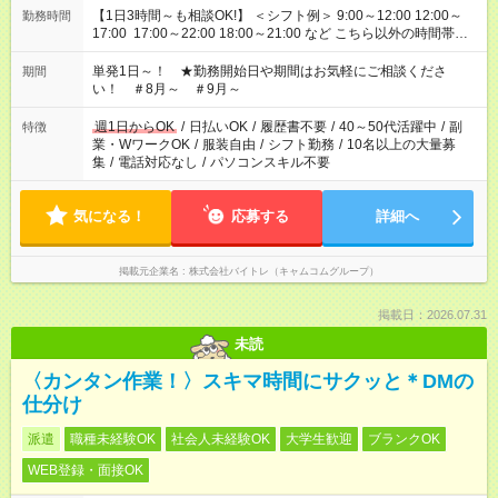
【1日3時間～も相談OK!】 ＜シフト例＞ 9:00～12:00 12:00～
勤務時間
17:00 17:00～22:00 18:00～21:00 など こちら以外の時間帯も
お気軽にご相談ください！
単発1日～！ ★勤務開始日や期間はお気軽にご相談くださ
期間
い！ ＃8月～ ＃9月～
週1日からOK
/
日払いOK
/
履歴書不要
/
40～50代活躍中
/
副
特徴
業・WワークOK
/
服装自由
/
シフト勤務
/
10名以上の大量募
集
/
電話対応なし
/
パソコンスキル不要
気になる！
応募する
詳細へ
掲載元企業名
株式会社バイトレ（キャムコムグループ）
掲載日：2026.07.31
未読
〈カンタン作業！〉スキマ時間にサクッと＊DMの
仕分け
派遣
職種未経験OK
社会人未経験OK
大学生歓迎
ブランクOK
WEB登録・面接OK