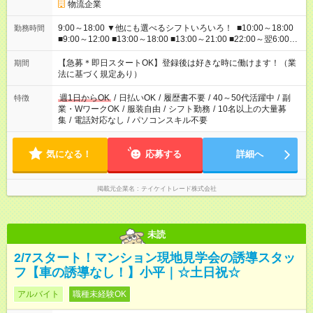
物流企業
9:00～18:00 ▼他にも選べるシフトいろいろ！ ■10:00～18:00
勤務時間
■9:00～12:00 ■13:00～18:00 ■13:00～21:00 ■22:00～翌6:00
など あなたの希望を教えてください！
【急募＊即日スタートOK】登録後は好きな時に働けます！（業
期間
法に基づく規定あり）
週1日からOK
/
日払いOK
/
履歴書不要
/
40～50代活躍中
/
副
特徴
業・WワークOK
/
服装自由
/
シフト勤務
/
10名以上の大量募
集
/
電話対応なし
/
パソコンスキル不要
気になる！
応募する
詳細へ
掲載元企業名
テイケイトレード株式会社
未読
2/7スタート！マンション現地見学会の誘導スタッ
フ【車の誘導なし！】小平｜☆土日祝☆
アルバイト
職種未経験OK