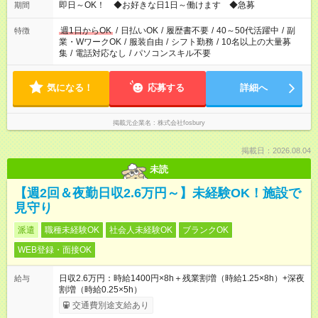
即日～OK！ ◆お好きな日1日～働けます ◆急募
期間
週1日からOK
/
日払いOK
/
履歴書不要
/
40～50代活躍中
/
副
特徴
業・WワークOK
/
服装自由
/
シフト勤務
/
10名以上の大量募
集
/
電話対応なし
/
パソコンスキル不要
気になる！
応募する
詳細へ
掲載元企業名
株式会社fosbury
掲載日：2026.08.04
未読
【週2回＆夜勤日収2.6万円～】未経験OK！施設で
見守り
派遣
職種未経験OK
社会人未経験OK
ブランクOK
WEB登録・面接OK
日収2.6万円：時給1400円×8h＋残業割増（時給1.25×8h）+深夜
給与
割増（時給0.25×5h）
交通費別途支給あり