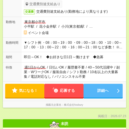
異なります
交通費別途支給あり
交通費別途支給あり(勤務地により異なります)
交通費
東京都小平市
勤務地
小平駅
/
花小金井駅
/
小川(東京都)駅
/
…
イベント会場
▼シフト例 ・08：00～19：00 ・09：00～18：00 ・10：00～
勤務時間
17：00 ・13：00～22：00 ・16：00～21：00 など多数！ ※お
仕事により勤務時間が異なります
即日～OK！ ◆お好きな日1日～働けます ◆急募
期間
週1日からOK
/
日払いOK
/
履歴書不要
/
40～50代活躍中
/
副
特徴
業・WワークOK
/
服装自由
/
シフト勤務
/
10名以上の大量募
集
/
電話対応なし
/
パソコンスキル不要
気になる！
応募する
詳細へ
掲載元企業名
株式会社fosbury
掲載日：2026.07.23
未読