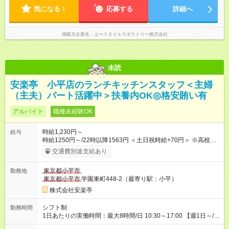
気になる！
応募する
詳細へ
掲載元企業名
ユースタイルラボラトリー株式会社
未読
安楽亭 小平店のランチキッチンスタッフ＜主婦
（主夫）パート活躍中＞扶養内OK◎格安賄い有
アルバイト
職種未経験OK
時給1,230円～
給与
時給1250円～/22時以降1563円 ＜土日祝時給+70円＞ ※高校生
時給1230円 【試用期間】試用期間あり 試用期間の長さ：12ヶ
交通費別途支給あり
月 雇用形態、給与は本採用時と同じです。 ※最大12ヶ月の間
で、合計30時間の試用期間（研修期間）があります。
東京都小平市
勤務地
東京都小平市
学園東町448-2（最寄り駅：小平）
株式会社安楽亭
シフト制
勤務時間
1日あたりの実働時間：最大8時間/日 10:30～17:00 【週1日～/1
日3時間～OK！】 ＊レギュラー勤務ももちろん大歓迎！ 「子ど