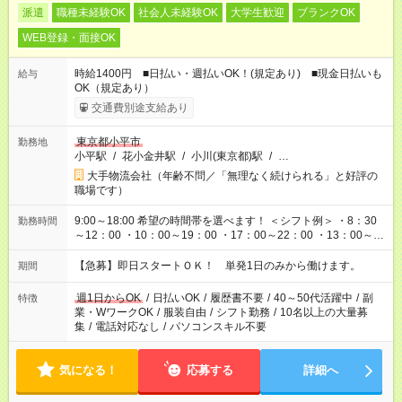
派遣
職種未経験OK
社会人未経験OK
大学生歓迎
ブランクOK
WEB登録・面接OK
時給1400円 ■日払い・週払いOK！(規定あり) ■現金日払いも
給与
OK（規定あり）
交通費別途支給あり
東京都小平市
勤務地
小平駅
/
花小金井駅
/
小川(東京都)駅
/
…
大手物流会社（年齢不問／「無理なく続けられる」と好評の
職場です）
9:00～18:00 希望の時間帯を選べます！ ＜シフト例＞ ・8：30
勤務時間
～12：00 ・10：00～19：00 ・17：00～22：00 ・13：00～
22：00 ・22：00～翌6：00 など
【急募】即日スタートＯＫ！ 単発1日のみから働けます。
期間
週1日からOK
/
日払いOK
/
履歴書不要
/
40～50代活躍中
/
副
特徴
業・WワークOK
/
服装自由
/
シフト勤務
/
10名以上の大量募
集
/
電話対応なし
/
パソコンスキル不要
気になる！
応募する
詳細へ