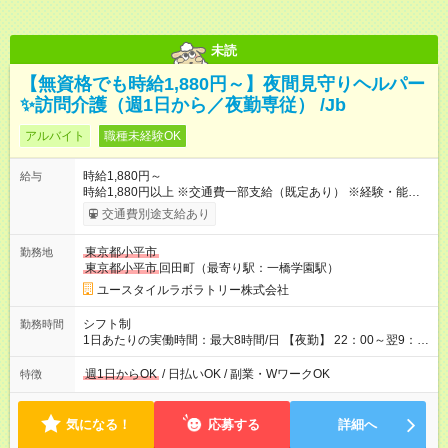
未読
【無資格でも時給1,880円～】夜間見守りヘルパー
✨訪問介護（週1日から／夜勤専従） /Jb
アルバイト
職種未経験OK
時給1,880円～
給与
時給1,880円以上 ※交通費一部支給（既定あり） ※経験・能力を
考慮して決定します 【収入例】 週1回勤務の場合：1,880円×8時
交通費別途支給あり
間×4回=6万0,160円 週3回勤務の場合：1,880円×8時間×12回
=18万0,480円 【試用期間】試用期間あり 試用期間の長さ：2ヶ
東京都小平市
勤務地
月 ※ 雇用形態と給与に、本採用時と異なる部分があります。 雇
東京都小平市
回田町（最寄り駅：一橋学園駅）
用形態：本採用時と同じです。 給与：時給 1,660円以上
ユースタイルラボラトリー株式会社
シフト制
勤務時間
1日あたりの実働時間：最大8時間/日 【夜勤】 22：00～翌9：
00 ※週1日～OK ／ 夜勤専従 ＊＊ 勤務時間例 ＊＊ ■22時か
ら翌7時 ■23時から翌8時 ■24時から翌9時 など ※上記の時間
週1日からOK
/ 日払いOK / 副業・WワークOK
特徴
内で8時間勤務（休憩1時間）ご利用者様により、時間は異なり
ます。 ※曜日固定（毎週同じ曜日での勤務となります）
気になる！
応募する
詳細へ