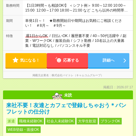
【1日3時間～も相談OK!】 ＜シフト例＞ 9:00～12:00 10:00～
勤務時間
15:00 12:00～17:00 18:00～21:00 など こちら以外の時間帯も
お気軽にご相談ください！
単発1日～！ ★勤務開始日や期間はお気軽にご相談くださ
期間
い！ ＃8月～ ＃9月～
週1日からOK
/
日払いOK
/
履歴書不要
/
40～50代活躍中
/
副
特徴
業・WワークOK
/
服装自由
/
シフト勤務
/
10名以上の大量募
集
/
電話対応なし
/
パソコンスキル不要
気になる！
応募する
詳細へ
掲載元企業名
株式会社バイトレ（キャムコムグループ）
掲載日：2026.07.17
未読
来社不要！友達とカフェで登録しちゃおう＊パン
フレットの仕分け
派遣
職種未経験OK
社会人未経験OK
大学生歓迎
ブランクOK
WEB登録・面接OK