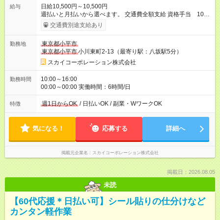
日給10,500円～10,500円
給与
週払いと月払いから選べます。 交通費全額支給 資格手当 1000
円/日 交通誘導2級保持者は、指定現場の配置日以外でも資格手
交通費別途支給あり
当が別途1000円つきます！ 月22日勤務以上で割増手当あり
【試用期間】試用期間あり 試用期間の長さ：2ヶ月 雇用形態、
東京都小平市
勤務地
給与は本採用時と同じです。
東京都小平市
小川東町2-13（最寄り駅：八坂駅5分）
スカイコーポレーション株式会社
10:00～16:00
勤務時間
00:00～00:00 実働時間：6時間/日
週1日からOK
/ 日払いOK / 副業・WワークOK
特徴
気になる！
応募する
詳細へ
掲載元企業名
スカイコーポレーション株式会社
掲載日：2026.08.05
未読
【60代応援＊日払い可】シール貼りの仕分けなど
カンタン軽作業