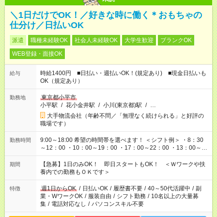
＼1日だけでOK！／好きな時に働く＊おもちゃの
仕分け／日払いOK
派遣
職種未経験OK
社会人未経験OK
大学生歓迎
ブランクOK
WEB登録・面接OK
時給1400円 ■日払い・週払いOK！(規定あり) ■現金日払いも
給与
OK（規定あり）
東京都小平市
勤務地
小平駅
/
花小金井駅
/
小川(東京都)駅
/
…
大手物流会社（年齢不問／「無理なく続けられる」と好評の
職場です）
9:00～18:00 希望の時間帯を選べます！ ＜シフト例＞ ・8：30
勤務時間
～12：00 ・10：00～19：00 ・17：00～22：00 ・13：00～
22：00 ・22：00～翌6：00 など
【急募】1日のみOK！ 即日スタートもOK！ ＜Ｗワークや扶
期間
養内での勤務もＯＫです＞
週1日からOK
/
日払いOK
/
履歴書不要
/
40～50代活躍中
/
副
特徴
業・WワークOK
/
服装自由
/
シフト勤務
/
10名以上の大量募
集
/
電話対応なし
/
パソコンスキル不要