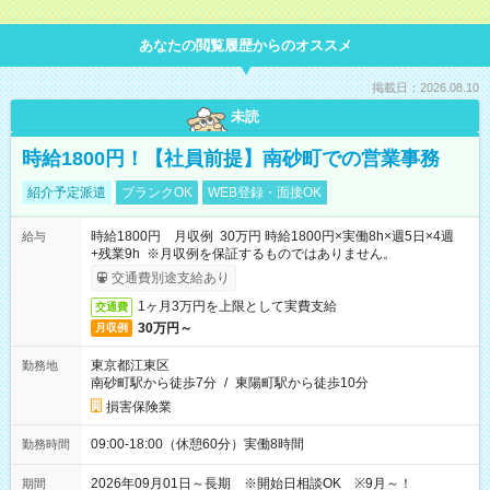
あなたの閲覧履歴からのオススメ
掲載日：2026.08.10
未読
時給1800円！【社員前提】南砂町での営業事務
紹介予定派遣
ブランクOK
WEB登録・面接OK
時給1800円 月収例 30万円 時給1800円×実働8h×週5日×4週
給与
+残業9h ※月収例を保証するものではありません。
交通費別途支給あり
1ヶ月3万円を上限として実費支給
交通費
30万円～
月収例
東京都江東区
勤務地
南砂町駅から徒歩7分
/
東陽町駅から徒歩10分
損害保険業
09:00-18:00（休憩60分）実働8時間
勤務時間
2026年09月01日～長期 ※開始日相談OK ※9月～！
期間