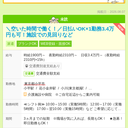
掲載日：2026.08.07
未読
NEW
＼空いた時間で働く！／日払いOK×1勤務3.4万
円も可！施設での見回りなど
派遣
ブランクOK
WEB登録・面接OK
時給1900円～ 夜勤時給2310円～ 日収3.4万円～（夜勤時給
給与
2310円×15h）
交通費別途支給あり
交通費全額支給
交通費
東京都小平市
勤務地
小平駅
/
花小金井駅
/
小川(東京都)駅
/
…
介護施設や病院 ※ご自宅近辺からご案内可能
≪シフト例≫ 10:00～15:00（実働5時間） 12:00～17:00（実働
勤務時間
5時間） 17:00～翌10:00（実働15時間）など ご希望に応じて、
働く時間は調整できます！ お気軽に担当へ相談ください！
3ヵ月までの短期 ※職場が気に入れば、長期もOK！ ★急募！
期間
即日勤務もOK！