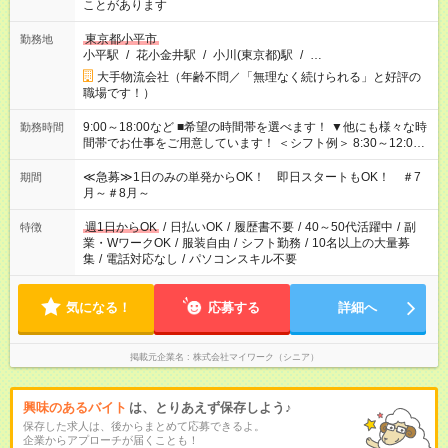
ことがあります
東京都小平市
勤務地
小平駅
/
花小金井駅
/
小川(東京都)駅
/
…
大手物流会社（年齢不問／「無理なく続けられる」と好評の
職場です！）
9:00～18:00など ■希望の時間帯を選べます！ ▼他にも様々な時
勤務時間
間帯でお仕事をご用意しています！ ＜シフト例＞ 8:30～12:00
17:00～22:00 13:00～22:00 22:00～翌6:00 など
≪急募≫1日のみの単発からOK！ 即日スタートもOK！ ＃7
期間
月～＃8月～
週1日からOK
/
日払いOK
/
履歴書不要
/
40～50代活躍中
/
副
特徴
業・WワークOK
/
服装自由
/
シフト勤務
/
10名以上の大量募
集
/
電話対応なし
/
パソコンスキル不要
気になる！
応募する
詳細へ
掲載元企業名
株式会社マイワーク（シニア）
興味のあるバイト
は、とりあえず保存しよう♪
保存した求人は、後からまとめて応募できるよ。
企業からアプローチが届くことも！