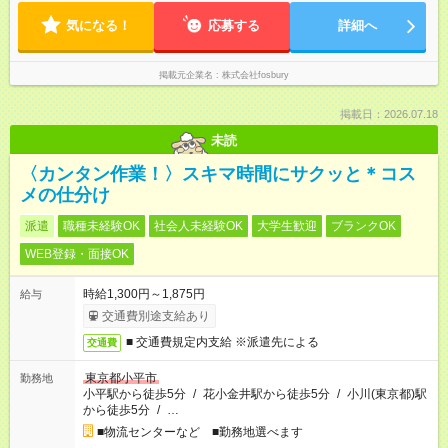
気になる！
応募する
詳細へ
掲載元企業名
株式会社fosbury
掲載日：2026.07.18
未読
〈カンタン作業！〉スキマ時間にサクッと＊コス
メの仕分け
派遣
職種未経験OK
社会人未経験OK
大学生歓迎
ブランクOK
WEB登録・面接OK
時給1,300円～1,875円
給与
交通費別途支給あり
■ 交通費規定内支給 ※派遣先による
交通費
東京都小平市
勤務地
小平駅から徒歩5分
/
花小金井駅から徒歩5分
/
小川(東京都)駅
から徒歩5分
/
…
■物流センターなど ■勤務地選べます