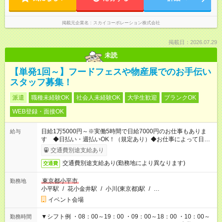
掲載元企業名
スカイコーポレーション株式会社
掲載日：2026.07.29
未読
【単発1回～】フードフェスや物産展でのお手伝い
スタッフ募集！
派遣
職種未経験OK
社会人未経験OK
大学生歓迎
ブランクOK
WEB登録・面接OK
日給1万5000円～※実働5時間で日給7000円のお仕事もありま
給与
す ◆日払い・週払いOK！（規定あり）◆お仕事によって日給も
異なります
交通費別途支給あり
交通費別途支給あり(勤務地により異なります)
交通費
東京都小平市
勤務地
小平駅
/
花小金井駅
/
小川(東京都)駅
/
…
イベント会場
▼シフト例 ・08：00～19：00 ・09：00～18：00 ・10：00～
勤務時間