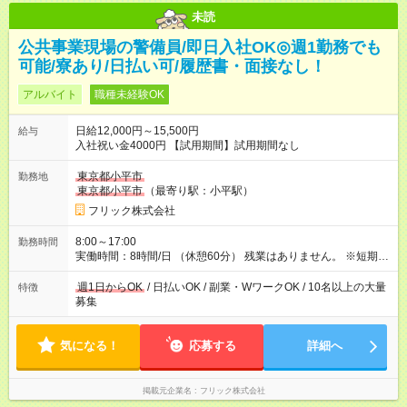
未読
公共事業現場の警備員/即日入社OK◎週1勤務でも
可能/寮あり/日払い可/履歴書・面接なし！
アルバイト
職種未経験OK
日給12,000円～15,500円
給与
入社祝い金4000円 【試用期間】試用期間なし
東京都小平市
勤務地
東京都小平市
（最寄り駅：小平駅）
フリック株式会社
8:00～17:00
勤務時間
実働時間：8時間/日 （休憩60分） 残業はありません。 ※短期の
募集は行っておりません。予めご了承くださいませ。
週1日からOK
/ 日払いOK / 副業・WワークOK / 10名以上の大量
特徴
募集
気になる！
応募する
詳細へ
掲載元企業名
フリック株式会社