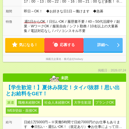
17：00 ・13：00～22：00 ・16：00～21：00 など多数！ ※お
仕事により勤務時間が異なります
即日～OK！ ◆お好きな日1日～働けます ◆急募
期間
週1日からOK
/
日払いOK
/
履歴書不要
/
40～50代活躍中
/
副
特徴
業・WワークOK
/
服装自由
/
シフト勤務
/
10名以上の大量募
集
/
電話対応なし
/
パソコンスキル不要
気になる！
応募する
詳細へ
掲載元企業名
株式会社fosbury
掲載日：2026.07.24
未読
【学生歓迎！】夏休み限定！タイパ抜群！思い出
とお給料をGET！
派遣
職種未経験OK
社会人未経験OK
大学生歓迎
ブランクOK
WEB登録・面接OK
日給1万5000円～※実働5時間で日給7000円のお仕事もありま
給与
す ◆日払い・週払いOK！（規定あり）◆お仕事によって日給も