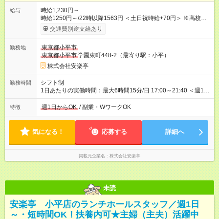
時給1,230円～
給与
時給1250円～/22時以降1563円 ＜土日祝時給+70円＞ ※高校生
時給1230円 【試用期間】試用期間あり 試用期間の長さ：12ヶ
交通費別途支給あり
月 雇用形態、給与は本採用時と同じです。 ※最大12ヶ月の間
で、合計30時間の試用期間（研修期間）があります。
東京都小平市
勤務地
東京都小平市
学園東町448-2（最寄り駅：小平）
株式会社安楽亭
シフト制
勤務時間
1日あたりの実働時間：最大6時間15分/日 17:00～21:40 ＜週1日
～/短時間OK！＞ ※18歳未満・高校生は21:30までの勤務 ・シフ
トは自己申告制だから私生活優先でOK◎ ・週1日もあれば週5日
週1日からOK
/ 副業・WワークOK
特徴
でがっつり勤務もOK！ 「Ｗワークで収入増やしたい」 「副業と
して短時間」など希望に合わせて働けます！
気になる！
応募する
詳細へ
掲載元企業名
株式会社安楽亭
未読
安楽亭 小平店のランチホールスタッフ／週1日
～・短時間OK！扶養内可★主婦（主夫）活躍中