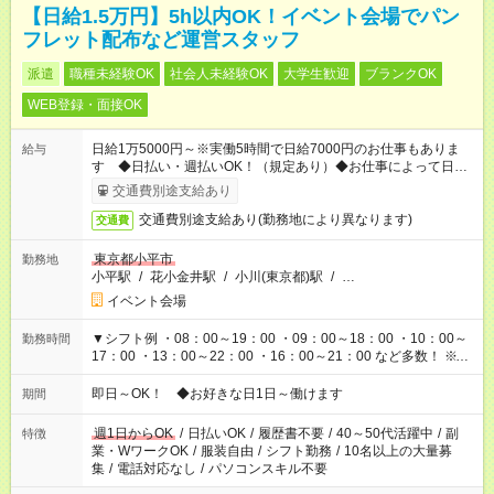
【日給1.5万円】5h以内OK！イベント会場でパン
フレット配布など運営スタッフ
派遣
職種未経験OK
社会人未経験OK
大学生歓迎
ブランクOK
WEB登録・面接OK
日給1万5000円～※実働5時間で日給7000円のお仕事もありま
給与
す ◆日払い・週払いOK！（規定あり）◆お仕事によって日給も
異なります
交通費別途支給あり
交通費別途支給あり(勤務地により異なります)
交通費
東京都小平市
勤務地
小平駅
/
花小金井駅
/
小川(東京都)駅
/
…
イベント会場
▼シフト例 ・08：00～19：00 ・09：00～18：00 ・10：00～
勤務時間
17：00 ・13：00～22：00 ・16：00～21：00 など多数！ ※お
仕事により勤務時間が異なります
即日～OK！ ◆お好きな日1日～働けます
期間
週1日からOK
/
日払いOK
/
履歴書不要
/
40～50代活躍中
/
副
特徴
業・WワークOK
/
服装自由
/
シフト勤務
/
10名以上の大量募
集
/
電話対応なし
/
パソコンスキル不要