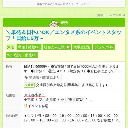
掲載元企業名
株式会社マイワーク（シニア）
掲載日：2026.08.04
未読
＼単発＆日払いOK／エンタメ系のイベントスタッ
フ＊日給1.5万～
派遣
職種未経験OK
社会人未経験OK
大学生歓迎
ブランクOK
WEB登録・面接OK
日給1万5000円～※実働5時間で日給7000円のお仕事もありま
給与
す ◆日払い・週払いOK！（規定あり）◆お仕事によって日給も
異なります
交通費別途支給あり
交通費別途支給あり(勤務地により異なります)
交通費
東京都小平市
勤務地
小平駅
/
花小金井駅
/
小川(東京都)駅
/
…
イベント会場
▼シフト例 ・08：00～19：00 ・09：00～18：00 ・10：00～
勤務時間
17：00 ・13：00～22：00 ・16：00～21：00 など多数！ ※お
仕事により勤務時間が異なります