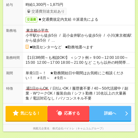
時給1,300円～1,875円
給与
交通費別途支給あり
■ 交通費規定内支給 ※派遣先による
交通費
東京都小平市
勤務地
小平駅から徒歩5分
/
花小金井駅から徒歩5分
/
小川(東京都)駅
から徒歩5分
/
…
■物流センターなど ■勤務地選べます
【1日3時間～も相談OK!】 ＜シフト例＞ 9:00～12:00 10:00～
勤務時間
15:00 12:00～17:00 18:00～21:00 など こちら以外の時間帯も
お気軽にご相談ください！
単発1日～！ ★勤務開始日や期間はお気軽にご相談くださ
期間
い！ ＃8月～ ＃9月～
週1日からOK
/
日払いOK
/
履歴書不要
/
40～50代活躍中
/
副
特徴
業・WワークOK
/
服装自由
/
シフト勤務
/
10名以上の大量募
集
/
電話対応なし
/
パソコンスキル不要
気になる！
応募する
詳細へ
掲載元企業名
株式会社バイトレ（キャムコムグループ）