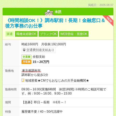
掲載日：2026.08.07
未読
NEW
《時間相談OK！》調布駅前！長期！金融窓口＆
後方事務のお仕事
派遣
職種未経験OK
ブランクOK
WEB登録・面接OK
時給1600円 月収例 192,000円
給与
交通費別途支給あり
全額支給
交通費
15～20万円
月収例
東京都調布市
勤務地
調布駅から徒歩1分
地域密着★CMでもおなじみの大手金融機関★
09:00～16:00(実働6時間 休憩1時間) ※時間のご相談可能で
勤務時間
す。例：9:00～16:00、9:00～15:00
【急募】即日～長期 ※8月～！
期間
履歴書不要
/
40～50代活躍中
特徴