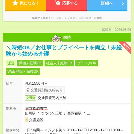
気になる！
応募する
詳細へ
掲載元企業名
パーソルテンプスタッフ株式会社 首都圏
掲載日：2026.08.06
未読
NEW
＼時短OK／お仕事とプライベートを両立！未経
験から始める介護
派遣
職種未経験OK
社会人未経験OK
ブランクOK
WEB登録・面接OK
時給1550円～
給与
交通費別途支給あり
交通費規定内支給
交通費
東京都調布市
勤務地
仙川駅
/
つつじケ丘駅
/
西調布駅
/
…
介護施設
1日5時間～ ＜シフト例＞ 9:00～14:00 12:00～17:00 13:00～
勤務時間