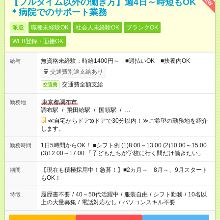
【フルタイム以外の働き方】週4日～時短もOK
＊病院でのサポート業務
派遣
職種未経験OK
社会人未経験OK
ブランクOK
WEB登録・面接OK
無資格未経験：時給1400円～ ■週払いOK ■扶養内OK
給与
交通費別途支給あり
交通費全額支給
交通費
東京都調布市
勤務地
調布駅
/
飛田給駅
/
国領駅
/
…
≪自宅からドアtoドアで30分以内！≫ご希望の勤務地を紹介
します。
1日5時間からOK！ ■シフト例 (1)8:00～13:00 (2)10:00～15:00
勤務時間
(3)12:00～17:00 「子どもたちが学校に行く間だけ働きたい」
「余裕を持って夕飯の準備がしたい」 「午前中は働いて、午後
はプライベートの時間にしたい」 など、ご希望を教えてくださ
【現在も積極採用中！急募！】■2カ月～ 8月～、9月スタート
期間
いね。 ※Wワーク希望の方へ 今ご覧のお仕事で希望する勤務時
もOK！
間と、もう1つのお仕事の勤務時間。 合計で週40時間を超える
場合は応募できません。
履歴書不要
/
40～50代活躍中
/
服装自由
/
シフト勤務
/
10名以
特徴
上の大量募集
/
電話対応なし
/
パソコンスキル不要