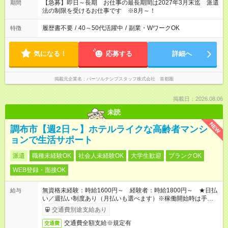
【急募】即日～長期 お仕事の最長期間は2027年3月末迄 派遣
期間
法の制限を受けるお仕事です ※8月～！
履歴書不要
/
40～50代活躍中
/
副業・WワークOK
特徴
気になる！
応募する
詳細へ
掲載元企業名
パーソルテンプスタッフ株式会社 首都圏
掲載日：2026.08.06
未読
NEW
調布市【週2日～】ホテルライクな高齢者マンシ
ョンで生活サポート
派遣
職種未経験OK
社会人未経験OK
大学生歓迎
ブランクOK
WEB登録・面接OK
無資格未経験：時給1600円～ 経験者：時給1800円～ ★日払
給与
い／週払い制度あり（月払いも選べます）※稼働開始時は手続き
完了次第のお支払いとなります。
交通費別途支給あり
交通費全額支給※規定有
交通費