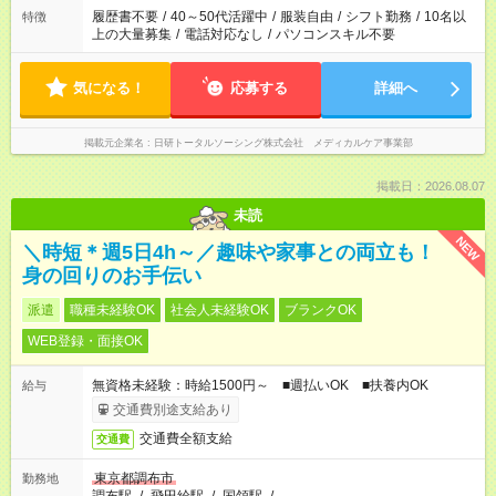
履歴書不要
/
40～50代活躍中
/
服装自由
/
シフト勤務
/
10名以
特徴
上の大量募集
/
電話対応なし
/
パソコンスキル不要
気になる！
応募する
詳細へ
掲載元企業名
日研トータルソーシング株式会社 メディカルケア事業部
掲載日：2026.08.07
未読
NEW
＼時短＊週5日4h～／趣味や家事との両立も！
身の回りのお手伝い
派遣
職種未経験OK
社会人未経験OK
ブランクOK
WEB登録・面接OK
無資格未経験：時給1500円～ ■週払いOK ■扶養内OK
給与
交通費別途支給あり
交通費全額支給
交通費
東京都調布市
勤務地