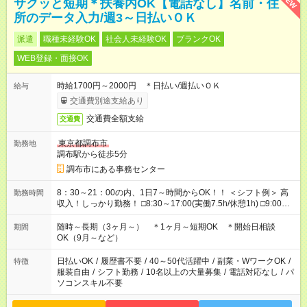
NEW
サクッと短期＊扶養内OK【電話なし】名前・住
所のデータ入力/週3～日払いＯＫ
派遣
職種未経験OK
社会人未経験OK
ブランクOK
WEB登録・面接OK
時給1700円～2000円 ＊日払い/週払いＯＫ
給与
交通費別途支給あり
交通費全額支給
交通費
東京都調布市
勤務地
調布駅から徒歩5分
調布市にある事務センター
8：30～21：00の内、1日7～時間からOK！！ ＜シフト例＞ 高
勤務時間
収入！しっかり勤務！ □8:30～17:00(実働7.5h/休憩1h) □9:00～
17:00(実働7h/休憩1h) □10:00～18:00(実働8h/休憩1h) □12:00～
21:00(実働8h/休憩1h) ＊残業なし ＊シフト固定OK
随時～長期（3ヶ月～） ＊1ヶ月～短期OK ＊開始日相談
期間
OK（9月～など）
日払いOK
/
履歴書不要
/
40～50代活躍中
/
副業・WワークOK
/
特徴
服装自由
/
シフト勤務
/
10名以上の大量募集
/
電話対応なし
/
パ
ソコンスキル不要