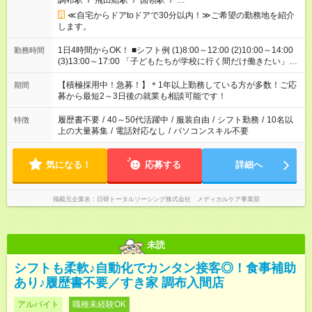
調布駅
/
飛田給駅
/
国領駅
/
…
≪自宅からドアtoドアで30分以内！≫ご希望の勤務地を紹介
します。
1日4時間からOK！ ■シフト例 (1)8:00～12:00 (2)10:00～14:00
勤務時間
(3)13:00～17:00 「子どもたちが学校に行く間だけ働きたい」
「余裕を持って夕飯の準備がしたい」 「午前中は働いて、午後
はプライベートの時間にしたい」 など、ご希望を教えてくださ
【積極採用中！急募！】＊1年以上勤務している方が多数！ご応
期間
いね。 ※Wワーク希望の方へ 今ご覧のお仕事で希望する勤務時
募から最短2～3日後の就業も相談可能です！
間と、もう1つのお仕事の勤務時間。 合計で週40時間を超える
場合は応募できません。
履歴書不要
/
40～50代活躍中
/
服装自由
/
シフト勤務
/
10名以
特徴
上の大量募集
/
電話対応なし
/
パソコンスキル不要
気になる！
応募する
詳細へ
掲載元企業名
日研トータルソーシング株式会社 メディカルケア事業部
未読
シフトも柔軟♪自動化でカンタン接客◎！食事補助
あり♪履歴書不要／すき家 調布入間店
アルバイト
職種未経験OK