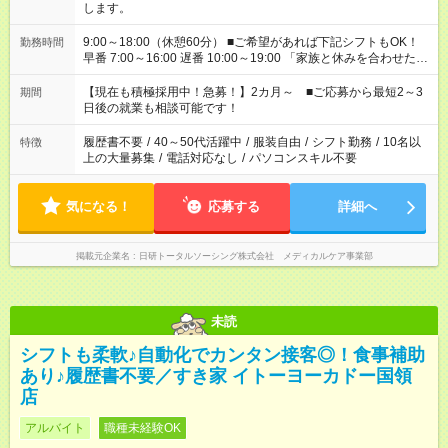
します。
9:00～18:00（休憩60分） ■ご希望があれば下記シフトもOK！
勤務時間
早番 7:00～16:00 遅番 10:00～19:00 「家族と休みを合わせた
い」 「余裕を持って夕飯の準備がしたい」 「できれば残業はし
たくない」 など、ご希望を教えてくださいね。 ※Wワーク希望
【現在も積極採用中！急募！】2カ月～ ■ご応募から最短2～3
期間
の方へ 今ご覧のお仕事で希望する勤務時間と、もう1つのお仕事
日後の就業も相談可能です！
の勤務時間。 合計で週40時間を超える場合は応募できません。
履歴書不要
/
40～50代活躍中
/
服装自由
/
シフト勤務
/
10名以
特徴
上の大量募集
/
電話対応なし
/
パソコンスキル不要
気になる！
応募する
詳細へ
掲載元企業名
日研トータルソーシング株式会社 メディカルケア事業部
未読
シフトも柔軟♪自動化でカンタン接客◎！食事補助
あり♪履歴書不要／すき家 イトーヨーカドー国領
店
アルバイト
職種未経験OK