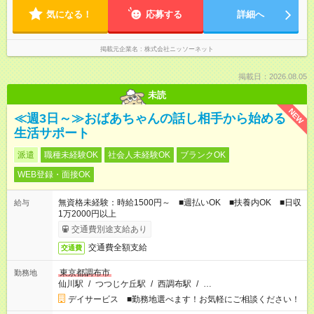
気になる！
応募する
詳細へ
掲載元企業名
株式会社ニッソーネット
掲載日：2026.08.05
未読
NEW
≪週3日～≫おばあちゃんの話し相手から始める
生活サポート
派遣
職種未経験OK
社会人未経験OK
ブランクOK
WEB登録・面接OK
無資格未経験：時給1500円～ ■週払いOK ■扶養内OK ■日収
給与
1万2000円以上
交通費別途支給あり
交通費全額支給
交通費
東京都調布市
勤務地
仙川駅
/
つつじケ丘駅
/
西調布駅
/
…
デイサービス ■勤務地選べます！お気軽にご相談ください！