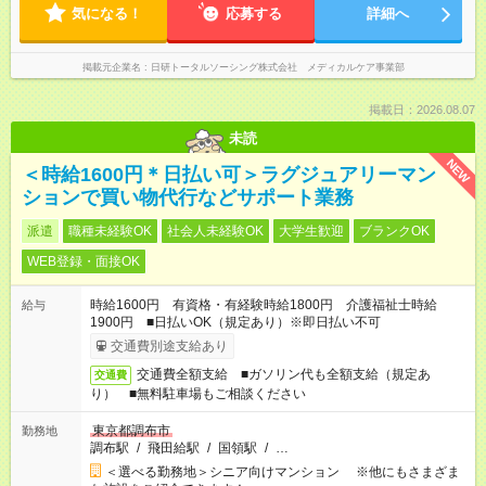
気になる！
応募する
詳細へ
掲載元企業名
日研トータルソーシング株式会社 メディカルケア事業部
掲載日：2026.08.07
未読
NEW
＜時給1600円＊日払い可＞ラグジュアリーマン
ションで買い物代行などサポート業務
派遣
職種未経験OK
社会人未経験OK
大学生歓迎
ブランクOK
WEB登録・面接OK
時給1600円 有資格・有経験時給1800円 介護福祉士時給
給与
1900円 ■日払いOK（規定あり）※即日払い不可
交通費別途支給あり
交通費全額支給 ■ガソリン代も全額支給（規定あ
交通費
り） ■無料駐車場もご相談ください
東京都調布市
勤務地
調布駅
/
飛田給駅
/
国領駅
/
…
＜選べる勤務地＞シニア向けマンション ※他にもさまざま