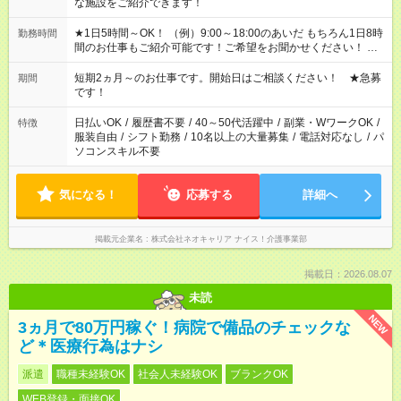
な施設をご紹介できます！
★1日5時間～OK！ （例）9:00～18:00のあいだ もちろん1日8時
勤務時間
間のお仕事もご紹介可能です！ご希望をお聞かせください！ ★
家庭の都合でお休みが必要な場合も遠慮なくご相談ください。
※週最低15時間以上の勤務が必要です
短期2ヵ月～のお仕事です。開始日はご相談ください！ ★急募
期間
です！
日払いOK
/
履歴書不要
/
40～50代活躍中
/
副業・WワークOK
/
特徴
服装自由
/
シフト勤務
/
10名以上の大量募集
/
電話対応なし
/
パ
ソコンスキル不要
気になる！
応募する
詳細へ
掲載元企業名
株式会社ネオキャリア ナイス！介護事業部
掲載日：2026.08.07
未読
NEW
3ヵ月で80万円稼ぐ！病院で備品のチェックな
ど＊医療行為はナシ
派遣
職種未経験OK
社会人未経験OK
ブランクOK
WEB登録・面接OK