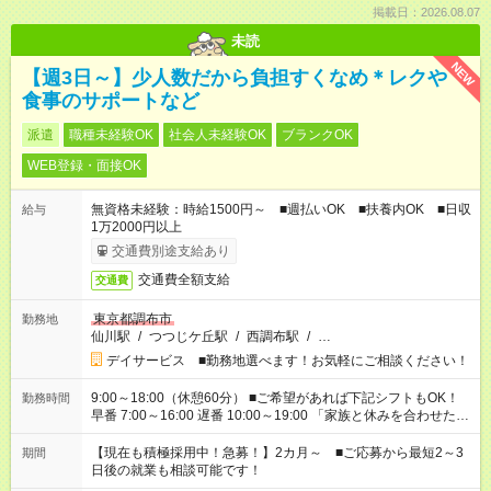
掲載日：2026.08.07
未読
NEW
【週3日～】少人数だから負担すくなめ＊レクや
食事のサポートなど
派遣
職種未経験OK
社会人未経験OK
ブランクOK
WEB登録・面接OK
無資格未経験：時給1500円～ ■週払いOK ■扶養内OK ■日収
給与
1万2000円以上
交通費別途支給あり
交通費全額支給
交通費
東京都調布市
勤務地
仙川駅
/
つつじケ丘駅
/
西調布駅
/
…
デイサービス ■勤務地選べます！お気軽にご相談ください！
9:00～18:00（休憩60分） ■ご希望があれば下記シフトもOK！
勤務時間
早番 7:00～16:00 遅番 10:00～19:00 「家族と休みを合わせた
い」 「余裕を持って夕飯の準備がしたい」 「できれば残業はし
たくない」 など、ご希望を教えてくださいね。 ※Wワーク希望
【現在も積極採用中！急募！】2カ月～ ■ご応募から最短2～3
期間
の方へ 今ご覧のお仕事で希望する勤務時間と、もう1つのお仕事
日後の就業も相談可能です！
の勤務時間。 合計で週40時間を超える場合は応募できません。