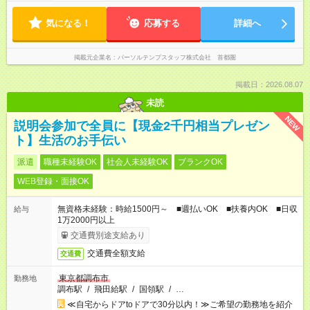
気になる！
応募する
詳細へ
掲載元企業名
パーソルテンプスタッフ株式会社 首都圏
掲載日：2026.08.07
未読
NEW
説明会参加で全員に【現金2千円相当プレゼン
ト】生活のお手伝い
派遣
職種未経験OK
社会人未経験OK
ブランクOK
WEB登録・面接OK
無資格未経験：時給1500円～ ■週払いOK ■扶養内OK ■日収
給与
1万2000円以上
交通費別途支給あり
交通費全額支給
交通費
東京都調布市
勤務地
調布駅
/
飛田給駅
/
国領駅
/
…
≪自宅からドアtoドアで30分以内！≫ご希望の勤務地を紹介