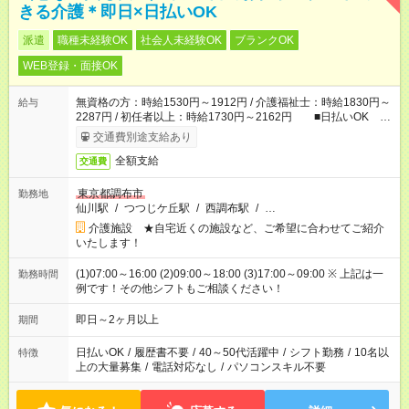
きる介護＊即日×日払いOK
派遣
職種未経験OK
社会人未経験OK
ブランクOK
WEB登録・面接OK
無資格の方：時給1530円～1912円 / 介護福祉士：時給1830円～
給与
2287円 / 初任者以上：時給1730円～2162円 ■日払いOK ■
日収例：1万2240円（時給1530円×8h）
交通費別途支給あり
全額支給
交通費
東京都調布市
勤務地
仙川駅
/
つつじケ丘駅
/
西調布駅
/
…
介護施設 ★自宅近くの施設など、ご希望に合わせてご紹介
いたします！
(1)07:00～16:00 (2)09:00～18:00 (3)17:00～09:00 ※ 上記は一
勤務時間
例です！その他シフトもご相談ください！
即日～2ヶ月以上
期間
日払いOK
/
履歴書不要
/
40～50代活躍中
/
シフト勤務
/
10名以
特徴
上の大量募集
/
電話対応なし
/
パソコンスキル不要