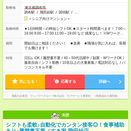
東京都調布市
勤務地
調布駅
/
飛田給駅
/
国領駅
/
…
＜シニア向けマンション＞
★1日6時間～の時短シフトOK ★スタート時間選べます！ 7:00～
勤務時間
16:00 9:00～17:00 11:00～19:00 など 残業なし！ ※Wワークの
場合、他のお仕事と合わせ週40時間超の就業はご案内できませ
ん ※法令に基づき、週20時間以上勤務は社会保険への加入対象
開始日はご相談ください！ ★急募 ★職場が気に入れば、長期
期間
となります ※労働者派遣法（日雇い派遣の原則禁止）により、
でも働けます！
短時間・短期間の就業はご案内が難しい場合があります
日払いOK
/
履歴書不要
/
40～50代活躍中
/
副業・WワークOK
/
特徴
服装自由
/
シフト勤務
/
10名以上の大量募集
/
電話対応なし
/
パ
ソコンスキル不要
気になる！
応募する
詳細へ
掲載元企業名
マンパワーグループ株式会社 ケアサービス事業部 （医療福祉介護関連）
未読
シフトも柔軟♪自動化でカンタン接客◎！食事補助