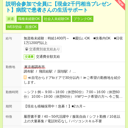
NEW
説明会参加で全員に【現金2千円相当プレゼン
ト】病院で患者さんの生活サポート
派遣
職種未経験OK
社会人未経験OK
ブランクOK
WEB登録・面接OK
無資格未経験：時給1400円～ ■週払いOK ■扶養内OK ■日収
給与
1万1200円以上
交通費別途支給あり
交通費全額支給
交通費
東京都調布市
勤務地
調布駅
/
飛田給駅
/
国領駅
/
…
≪自宅からドアtoドアで30分以内！≫ご希望の勤務地を紹介
します。
～シフト例～ 9:00～18:00（休憩60分） 7:00～16:00（休憩60
勤務時間
分） 10:00～19:00（休憩60分） ※Wワーク希望の方へ 今ご覧の
お仕事で希望する勤務時間と、もう1つのお仕事の勤務時間の合
計が 週40時間を超えなければOKです。
【現在も積極採用中！急募！】■2カ月～
期間
履歴書不要
/
40～50代活躍中
/
服装自由
/
シフト勤務
/
10名以
特徴
上の大量募集
/
電話対応なし
/
パソコンスキル不要