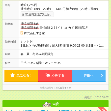
時給1,250円～
給与
通常時給（5時～22時）：1300円 深夜時給（22時～翌5時）：
1625円 高校生時給：1250円 【試用期間】試用期間あり 試用期
交通費別途支給あり
間の長さ：1ヶ月 雇用形態、給与は本採用時と同じです。 試用
期間の実態は30日（※条件変更なし）ですが、切り上げで一ヶ
東京都調布市
勤務地
月とさせていただきます。 研修制度あり：15時間(研修中も同時
東京都調布市
国領町8-2-64イト-ヨ-カド-国領店1F
給）
株式会社すき家
シフト制
勤務時間
1日あたりの実働時間：最大8時間/日 9:00-23:00 週2日～・1日
2h～OK◎ 基本は固定シフトですが、学校の試験や家庭の都合な
どイレギュラーにはもちろん対応します。 その際はお気軽にご
春・夏・冬休み期間限定
期間
相談くださいね♪
日払いOK / 副業・WワークOK
特徴
気になる！
応募する
詳細へ
掲載元企業名
株式会社すき家
掲載日：2026.08.07
未読