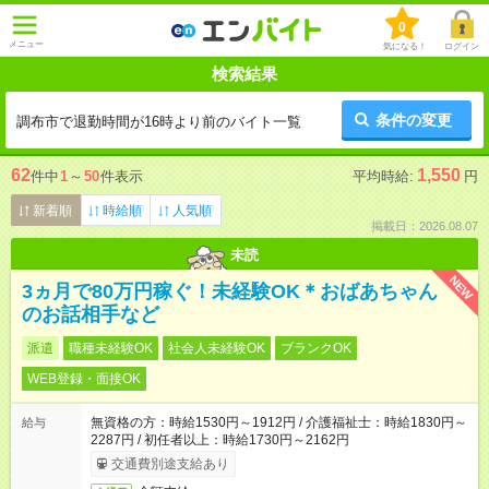
0
メニュー
気になる！
ログイン
検索結果
条件の変更
調布市で退勤時間が16時より前のバイト一覧
62
1,550
件中
1
～
50
件表示
平均時給:
円
新着順
時給順
人気順
掲載日：2026.08.07
未読
NEW
3ヵ月で80万円稼ぐ！未経験OK＊おばあちゃん
のお話相手など
派遣
職種未経験OK
社会人未経験OK
ブランクOK
WEB登録・面接OK
無資格の方：時給1530円～1912円 / 介護福祉士：時給1830円～
給与
2287円 / 初任者以上：時給1730円～2162円
交通費別途支給あり