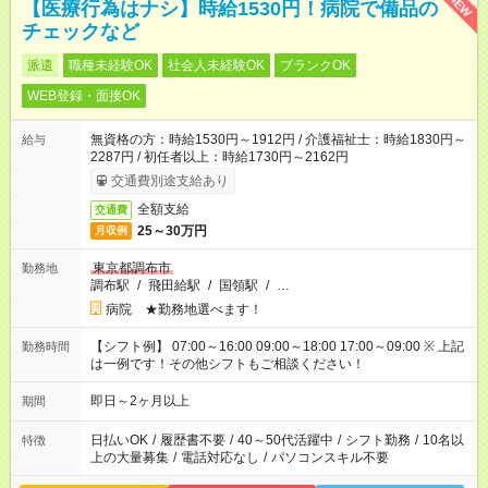
NEW
【医療行為はナシ】時給1530円！病院で備品の
チェックなど
派遣
職種未経験OK
社会人未経験OK
ブランクOK
WEB登録・面接OK
無資格の方：時給1530円～1912円 / 介護福祉士：時給1830円～
給与
2287円 / 初任者以上：時給1730円～2162円
交通費別途支給あり
全額支給
交通費
25～30万円
月収例
東京都調布市
勤務地
調布駅
/
飛田給駅
/
国領駅
/
…
病院 ★勤務地選べます！
【シフト例】 07:00～16:00 09:00～18:00 17:00～09:00 ※ 上記
勤務時間
は一例です！その他シフトもご相談ください！
即日～2ヶ月以上
期間
日払いOK
/
履歴書不要
/
40～50代活躍中
/
シフト勤務
/
10名以
特徴
上の大量募集
/
電話対応なし
/
パソコンスキル不要