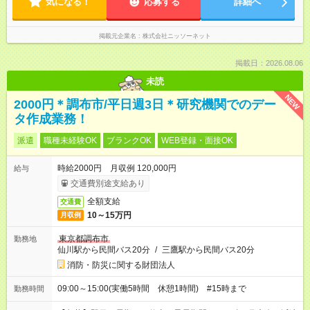
気になる！
応募する
詳細へ
掲載元企業名
株式会社ニッソーネット
掲載日：2026.08.06
未読
NEW
2000円＊調布市/平日週3日＊研究機関でのデー
タ作成業務！
派遣
職種未経験OK
ブランクOK
WEB登録・面接OK
時給2000円 月収例 120,000円
給与
交通費別途支給あり
全額支給
交通費
10～15万円
月収例
東京都調布市
勤務地
仙川駅から民間バス20分
/
三鷹駅から民間バス20分
消防・防災に関する財団法人
09:00～15:00(実働5時間 休憩1時間) #15時まで
勤務時間