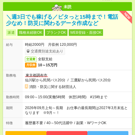
未読
NEW
＼週3日でも稼げる／ピタっと15時まで！電話
少なめ！防災に関わるデータ作成など
派遣
職種未経験OK
ブランクOK
WEB登録・面接OK
時給2000円 月収例 120,000円
給与
交通費別途支給あり
全額支給
交通費
10～15万円
月収例
東京都調布市
勤務地
仙川駅から民間バス20分
/
三鷹駅から民間バス20分
消防・防災に関する財団法人
09:00～15:00(実働5時間 休憩1時間) #15時まで
勤務時間
2026年09月上旬～長期 お仕事の最長期間は2027年3月末迄と
期間
なります ※9月～！
履歴書不要
/
40～50代活躍中
/
副業・WワークOK
特徴