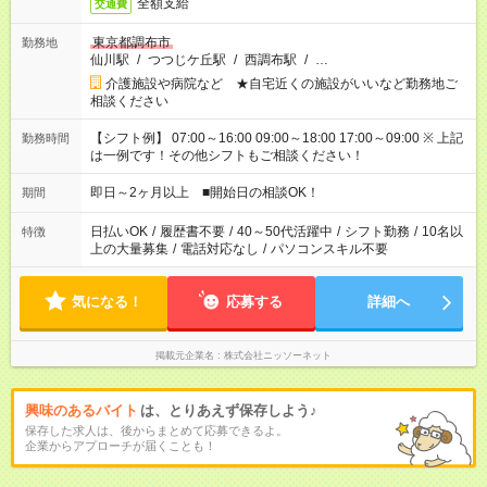
全額支給
交通費
東京都調布市
勤務地
仙川駅
/
つつじケ丘駅
/
西調布駅
/
…
介護施設や病院など ★自宅近くの施設がいいなど勤務地ご
相談ください
【シフト例】 07:00～16:00 09:00～18:00 17:00～09:00 ※ 上記
勤務時間
は一例です！その他シフトもご相談ください！
即日～2ヶ月以上 ■開始日の相談OK！
期間
日払いOK
/
履歴書不要
/
40～50代活躍中
/
シフト勤務
/
10名以
特徴
上の大量募集
/
電話対応なし
/
パソコンスキル不要
気になる！
応募する
詳細へ
掲載元企業名
株式会社ニッソーネット
興味のあるバイト
は、とりあえず保存しよう♪
保存した求人は、後からまとめて応募できるよ。
企業からアプローチが届くことも！