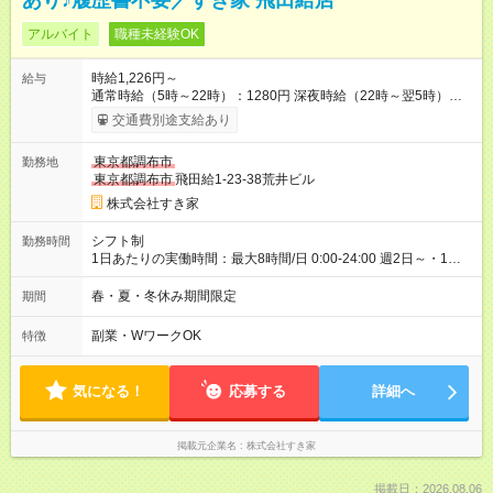
あり♪履歴書不要／すき家 飛田給店
アルバイト
職種未経験OK
時給1,226円～
給与
通常時給（5時～22時）：1280円 深夜時給（22時～翌5時）：
1600円 高校生時給：1226円 【特別手当】早朝手当（5：00-9：
交通費別途支給あり
00）時給+150円 【試用期間】試用期間あり 試用期間の長さ：1
ヶ月 雇用形態、給与は本採用時と同じです。 試用期間の実態は
東京都調布市
勤務地
30日（※条件変更なし）ですが、切り上げで一ヶ月とさせてい
東京都調布市
飛田給1-23-38荒井ビル
ただきます。 研修制度あり：15時間(研修中も同時給）
株式会社すき家
シフト制
勤務時間
1日あたりの実働時間：最大8時間/日 0:00-24:00 週2日～・1日
2h～OK ＜シフト例＞ 〇朝帯 5:00-9:00 〇昼帯 9:00-14:00 〇午
後帯 14:00-18:00 〇夜帯 18:00-22:00 〇深夜帯 22:00-翌5:00 基
春・夏・冬休み期間限定
期間
本は固定シフトですが家庭の都合などイレギュラーには対応し
ます♪
副業・WワークOK
特徴
気になる！
応募する
詳細へ
掲載元企業名
株式会社すき家
掲載日：2026.08.06