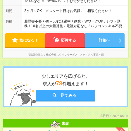
18:00など ※ご希望のシフトお聞かせください！
2ヶ月～OK ※スタート日はお気軽にご相談ください！
期間
履歴書不要
/
40～50代活躍中
/
副業・WワークOK
/
シフト勤
特徴
務
/
10名以上の大量募集
/
電話対応なし
/
パソコンスキル不要
気になる！
応募する
詳細へ
掲載元企業名
株式会社スタッフサービス メディカル事業本部
少しエリアを広げると、
78
求人が
件増えます！
見てみる
掲載日：2026.08.05
未読