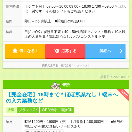
【シフト例】 07:00～16:00 09:00～18:00 17:00～09:00 ※ 上記
勤務時間
は一例です！その他シフトもご相談ください！
即日～2ヶ月以上 ■開始日の相談OK！
期間
日払いOK
/
履歴書不要
/
40～50代活躍中
/
シフト勤務
/
10名以
特徴
上の大量募集
/
電話対応なし
/
パソコンスキル不要
気になる！
応募する
詳細へ
掲載元企業名
株式会社ニッソーネット
掲載日：2026.08.07
未読
NEW
【完全在宅】16時まで＊ほぼ残業なし！端末へ
の入力業務など
派遣
ブランクOK
WEB登録・面接OK
時給1500円～1600円＋交 【月収例】180,000円～ ■給与の
給与
前払いが可能な速払いサービスあり