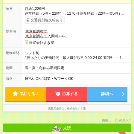
時給1,226円～
給与
通常時給（5時～22時）：1270円 深夜時給（22時～翌5時）：
1588円 高校生時給：1226円 【特別手当】早朝手当（5：00-9：
交通費別途支給あり
00）時給+150円 【試用期間】試用期間あり 試用期間の長さ：1
ヶ月 雇用形態、給与は本採用時と同じです。 試用期間の実態は
東京都調布市
勤務地
30日（※条件変更なし）ですが、切り上げで一ヶ月とさせてい
東京都調布市
入間町2-4-1
ただきます。 研修制度あり：15時間(研修中も同時給）
株式会社すき家
シフト制
勤務時間
1日あたりの実働時間：最大8時間/日 0:00-24:00 週2日～・1日
2h～OK ＜シフト例＞ 〇朝帯 5:00-9:00 〇昼帯 9:00-14:00 〇午
後帯 14:00-18:00 〇夜帯 18:00-22:00 〇深夜帯 22:00-翌5:00 基
春・夏・冬休み期間限定
期間
本は固定シフトですが家庭の都合などイレギュラーには対応し
ます♪
日払いOK / 副業・WワークOK
特徴
気になる！
応募する
詳細へ
掲載元企業名
株式会社すき家
掲載日：2026.08.07
未読