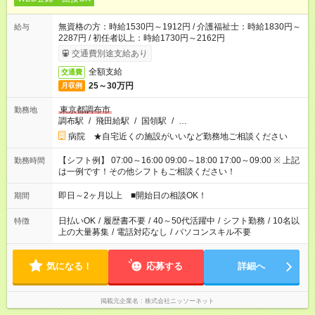
無資格の方：時給1530円～1912円 / 介護福祉士：時給1830円～
給与
2287円 / 初任者以上：時給1730円～2162円
交通費別途支給あり
全額支給
交通費
25～30万円
月収例
東京都調布市
勤務地
調布駅
/
飛田給駅
/
国領駅
/
…
病院 ★自宅近くの施設がいいなど勤務地ご相談ください
【シフト例】 07:00～16:00 09:00～18:00 17:00～09:00 ※ 上記
勤務時間
は一例です！その他シフトもご相談ください！
即日～2ヶ月以上 ■開始日の相談OK！
期間
日払いOK
/
履歴書不要
/
40～50代活躍中
/
シフト勤務
/
10名以
特徴
上の大量募集
/
電話対応なし
/
パソコンスキル不要
気になる！
応募する
詳細へ
掲載元企業名
株式会社ニッソーネット