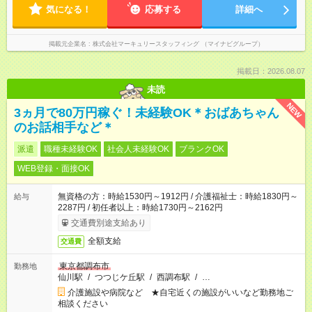
気になる！
応募する
詳細へ
掲載元企業名
株式会社マーキュリースタッフィング （マイナビグループ）
掲載日：2026.08.07
未読
NEW
3ヵ月で80万円稼ぐ！未経験OK＊おばあちゃん
のお話相手など＊
派遣
職種未経験OK
社会人未経験OK
ブランクOK
WEB登録・面接OK
無資格の方：時給1530円～1912円 / 介護福祉士：時給1830円～
給与
2287円 / 初任者以上：時給1730円～2162円
交通費別途支給あり
全額支給
交通費
東京都調布市
勤務地
仙川駅
/
つつじケ丘駅
/
西調布駅
/
…
介護施設や病院など ★自宅近くの施設がいいなど勤務地ご
相談ください