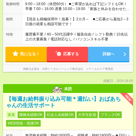
9:00～18:00（休憩60分） ■ご希望があれば下記シフトもOK！
勤務時間
早番 7:00～16:00 遅番 10:00～19:00 「家族と休みを合わせた
い」 「余裕を持って夕飯の準備がしたい」 「できれば残業はし
たくない」 など、ご希望を教えてくださいね。 ※Wワーク希望
【現在も積極採用中！急募！】2カ月～ ■ご応募から最短2～3
期間
の方へ 今ご覧のお仕事で希望する勤務時間と、もう1つのお仕事
日後の就業も相談可能です！
の勤務時間。 合計で週40時間を超える場合は応募できません。
履歴書不要
/
40～50代活躍中
/
服装自由
/
シフト勤務
/
10名以
特徴
上の大量募集
/
電話対応なし
/
パソコンスキル不要
気になる！
応募する
詳細へ
掲載元企業名
日研トータルソーシング株式会社 メディカルケア事業部
掲載日：2026.08.05
未読
NEW
【毎週お給料振り込み可能＊週払い】おばあち
ゃんの生活サポート
派遣
職種未経験OK
社会人未経験OK
大学生歓迎
ブランクOK
WEB登録・面接OK
無資格未経験：時給1600円～ 経験者：時給1800円～★日払い
給与