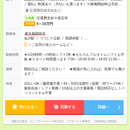
／週払い制度あり（月払いも選べます）※稼働開始時は手続き完
了次第のお支払いとなります。
交通費別途支給あり
交通費支給※規定有
交通費
5～10万円
月収例
東京都調布市
勤務地
仙川駅
/
つつじケ丘駅
/
西調布駅
/
…
＜ご近所の老人ホームなど＞
★1日6時間～の時短シフトOK ★もちろんフルタイムシフトも可
勤務時間
能 ★スタート時間選べます 7:00～16:00 9:00～18:00 11:00～
20:00 など 残業なし！ ※Wワークの場合、他のお仕事と合わせ
週40時間超の就業はご案内できません ※法令に基づき、週20時
開始日はご相談ください！ ★職場が気に入れば、長期でも働け
期間
間以上勤務は社会保険への加入対象となります ※労働者派遣法
ます！
（日雇い派遣の原則禁止）により、短時間・短期間の就業はご
案内が難しい場合があります
日払いOK
/
履歴書不要
/
40～50代活躍中
/
副業・WワークOK
/
特徴
服装自由
/
シフト勤務
/
10名以上の大量募集
/
電話対応なし
/
パ
ソコンスキル不要
気になる！
応募する
詳細へ
掲載元企業名
マンパワーグループ株式会社 ケアサービス事業部 （医療福祉介護関連）