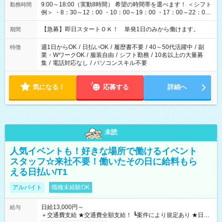
9:00～18:00（実動8時間） 希望の時間帯を選べます！ ＜シフト
勤務時間
例＞ ・8：30～12：00 ・10：00～19：00 ・17：00～22：00
・13：00～22：00 ・22：00～翌6：00 など
【急募】即日スタートＯＫ！ 単発1日のみから働けます。
期間
週1日からOK
/
日払いOK
/
履歴書不要
/
40～50代活躍中
/
副
特徴
業・WワークOK
/
服装自由
/
シフト勤務
/
10名以上の大量募
集
/
電話対応なし
/
パソコンスキル不要
気になる！
応募する
詳細へ
未読
人気イベントも！好きな場所で働けるイベント
スタッフ☆来社不要！働いたその日に給料もら
える日払い/T1
アルバイト
職種未経験OK
日給13,000円～
給与
＋交通費支給 ★交通費全額支給！ ┗案件により規定あり ★日払