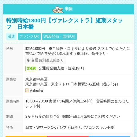
未読
特別時給1800円【ヴァレクストラ】短期スタッ
フ 日本橋
派遣
ブランクOK
WEB登録・面接OK
時給1800円 ※ご経験・スキルにより優遇 スマホでかんたんに
給与
前払いで給与が受け取れます（※上限、条件あり）
交通費別途支給あり
交通費全額支給（規定あり）
交通費
東京都中央区
勤務地
東京都中央区 東京メトロ 日本橋駅から直結（徒歩1分）
Valextra
10:00～20:00 実働7.5時間／休憩1.5時間 営業時間に合わせた
勤務時間
シフト制
3か月程度の短期予定 ※開始日はお気軽にご相談ください
期間
副業・WワークOK
/
シフト勤務
/
パソコンスキル不要
特徴