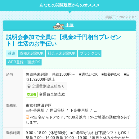
あなたの閲覧履歴からのオススメ
掲載日：2026.08.07
未読
説明会参加で全員に【現金2千円相当プレゼン
ト】生活のお手伝い
派遣
職種未経験OK
社会人未経験OK
ブランクOK
WEB登録・面接OK
無資格未経験：時給1500円～ ■週払いOK ■扶養内OK ■日
給与
収1万2000円以上
交通費別途支給あり
交通費全額支給
交通費
東京都世田谷区
勤務地
三軒茶屋駅
/
世田谷駅
/
下高井戸駅
/
…
≪自宅からドアtoドアで30分以内！≫ご希望の勤務地を紹介
します。
9:00～18:00（休憩60分） ■ご希望があれば下記シフトもOK！
勤務時間
早番 7:00～16:00 遅番 10:00～19:00 「家族と休みを合わせた