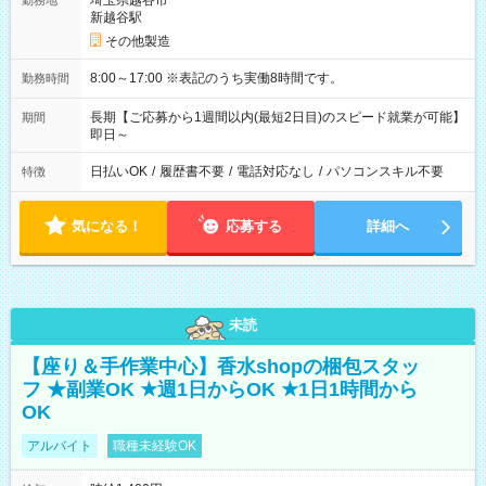
埼玉県越谷市
勤務地
新越谷駅
その他製造
8:00～17:00 ※表記のうち実働8時間です。
勤務時間
長期【ご応募から1週間以内(最短2日目)のスピード就業が可能】
期間
即日～
日払いOK
/
履歴書不要
/
電話対応なし
/
パソコンスキル不要
特徴
気になる！
応募する
詳細へ
未読
【座り＆手作業中心】香水shopの梱包スタッ
フ ★副業OK ★週1日からOK ★1日1時間から
OK
アルバイト
職種未経験OK