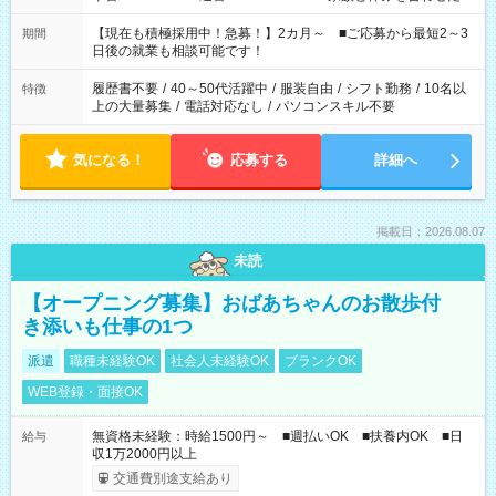
い」 「余裕を持って夕飯の準備がしたい」 「できれば残業はし
たくない」 など、ご希望を教えてくださいね。 ※Wワーク希望
【現在も積極採用中！急募！】2カ月～ ■ご応募から最短2～3
期間
の方へ 今ご覧のお仕事で希望する勤務時間と、もう1つのお仕事
日後の就業も相談可能です！
の勤務時間。 合計で週40時間を超える場合は応募できません。
履歴書不要
/
40～50代活躍中
/
服装自由
/
シフト勤務
/
10名以
特徴
上の大量募集
/
電話対応なし
/
パソコンスキル不要
気になる！
応募する
詳細へ
掲載日：2026.08.07
未読
【オープニング募集】おばあちゃんのお散歩付
き添いも仕事の1つ
派遣
職種未経験OK
社会人未経験OK
ブランクOK
WEB登録・面接OK
無資格未経験：時給1500円～ ■週払いOK ■扶養内OK ■日
給与
収1万2000円以上
交通費別途支給あり