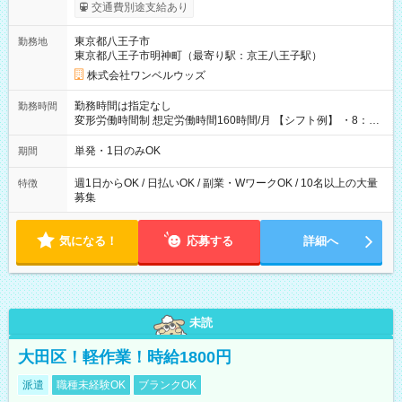
いOK！（規定あり） ┗働いたその日に現金GET♪ お仕事後はコ
交通費別途支給あり
ンビニATMから 日払い分を引き落とせます！ 【試用期間】試
用期間なし
東京都八王子市
勤務地
東京都八王子市明神町（最寄り駅：京王八王子駅）
株式会社ワンベルウッズ
勤務時間は指定なし
勤務時間
変形労働時間制 想定労働時間160時間/月 【シフト例】 ・8：00
～21：00
単発・1日のみOK
期間
週1日からOK / 日払いOK / 副業・WワークOK / 10名以上の大量
特徴
募集
気になる！
応募する
詳細へ
未読
大田区！軽作業！時給1800円
派遣
職種未経験OK
ブランクOK