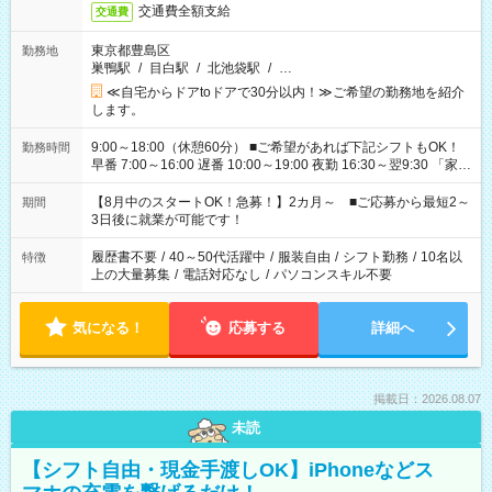
交通費全額支給
交通費
東京都豊島区
勤務地
巣鴨駅
/
目白駅
/
北池袋駅
/
…
≪自宅からドアtoドアで30分以内！≫ご希望の勤務地を紹介
します。
9:00～18:00（休憩60分） ■ご希望があれば下記シフトもOK！
勤務時間
早番 7:00～16:00 遅番 10:00～19:00 夜勤 16:30～翌9:30 「家族
と休みを合わせたい」 「余裕を持って夕飯の準備がしたい」
「できれば残業はしたくない」 など、ご希望を教えてください
【8月中のスタートOK！急募！】2カ月～ ■ご応募から最短2～
期間
ね。 ※Wワーク希望の方へ 今ご覧のお仕事で希望する勤務時間
3日後に就業が可能です！
と、もう1つのお仕事の勤務時間。 合計で週40時間を超える場
合は応募できません。
履歴書不要
/
40～50代活躍中
/
服装自由
/
シフト勤務
/
10名以
特徴
上の大量募集
/
電話対応なし
/
パソコンスキル不要
気になる！
応募する
詳細へ
掲載日：2026.08.07
未読
【シフト自由・現金手渡しOK】iPhoneなどス