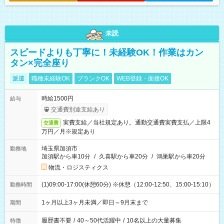
未読
スピードよりも丁寧に！未経験OK！作業はカン
タン×完全座り
派遣
職種未経験OK
ブランクOK
WEB登録・面接OK
時給1500円
給与
交通費別途支給あり
実費支給／当社規定あり。通勤交通費実費支払／上限4
交通費
万円／月※規定あり
埼玉県加須市
勤務地
加須駅から車10分
/
久喜駅から車20分
/
鴻巣駅から車20分
物流・ロジスティクス
(1)09:00-17:00(休憩60分) ※休憩（12:00-12:50、15:00-15:10）
勤務時間
1ヶ月以上3ヶ月未満／即日～9月末まで
期間
履歴書不要
/
40～50代活躍中
/
10名以上の大量募集
特徴