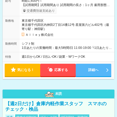
時給1,400円～
給与
【試用期間】試用期間あり 試用期間の長さ：1ヶ月 雇用形態、
給与は本採用時と同じです。
交通費別途支給あり
東京都千代田区
勤務地
東京都千代田区内神田2丁目14番12号 星屋第六ビル402号（最
寄り駅：神田駅）
Ａｌｌｅｙ株式会社
シフト制
勤務時間
1日あたりの実働時間：最大5時間/日 11:00-19:00 └1日あたりの
実働時間：1-5時間 └上記の時間帯内であれば、いつでも勤務可
能！ └平日・土曜日の中で、お好きな曜日でご勤務いただけま
週1日からOK / 日払いOK / 副業・WワークOK
特徴
す！ 【シフト例】 ・11:00～14:00 ・16:30～19:00 ・13:00～
18:00 などのように、自由な働き方が可能なお仕事です！
気になる！
応募する
詳細へ
未読
【週2日だけ】倉庫内軽作業スタッフ スマホの
チェック・検品