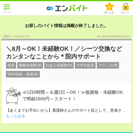
0
メニュー
気になる！
ログイン
お探しのバイト情報は掲載が終了しました。
掲載日 :2026
/
07
/
21
No.MANPWK856443-33
＼8月～OK！未経験OK！／シーツ交換など
カンタンなことから＊院内サポート
派遣
職種未経験OK
社会人未経験OK
大学生歓迎
ブランクOK
WEB登録・面接OK
≪1日6時間～＆週2日～OK！≫無資格・未経験OK
で時給1600円～スタート！
【あくまでお手伝いから】看護師さんのサポート役として、患者さ
...
もっとみる