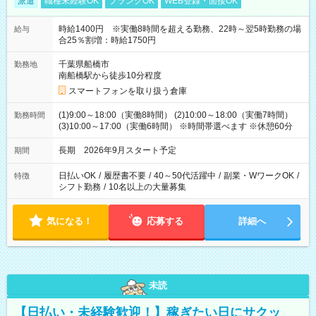
派遣
職種未経験OK
ブランクOK
WEB登録・面接OK
時給1400円 ※実働8時間を超える勤務、22時～翌5時勤務の場
給与
合25％割増：時給1750円
千葉県船橋市
勤務地
南船橋駅から徒歩10分程度
スマートフォンを取り扱う倉庫
(1)9:00～18:00（実働8時間） (2)10:00～18:00（実働7時間）
勤務時間
(3)10:00～17:00（実働6時間） ※時間帯選べます ※休憩60分
長期 2026年9月スタート予定
期間
日払いOK
/
履歴書不要
/
40～50代活躍中
/
副業・WワークOK
/
特徴
シフト勤務
/
10名以上の大量募集
気になる！
応募する
詳細へ
未読
【日払い・未経験歓迎！】稼ぎたい日にサクッ