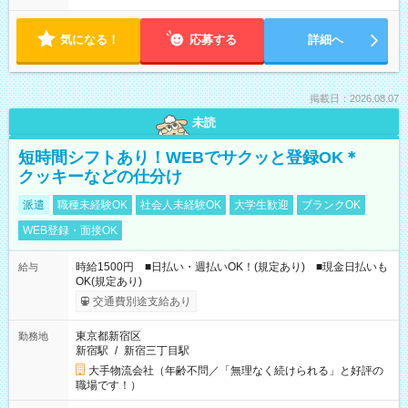
気になる！
応募する
詳細へ
掲載日：2026.08.07
未読
短時間シフトあり！WEBでサクッと登録OK＊
クッキーなどの仕分け
派遣
職種未経験OK
社会人未経験OK
大学生歓迎
ブランクOK
WEB登録・面接OK
時給1500円 ■日払い・週払いOK！(規定あり) ■現金日払いも
給与
OK(規定あり)
交通費別途支給あり
東京都新宿区
勤務地
新宿駅
/
新宿三丁目駅
大手物流会社（年齢不問／「無理なく続けられる」と好評の
職場です！）