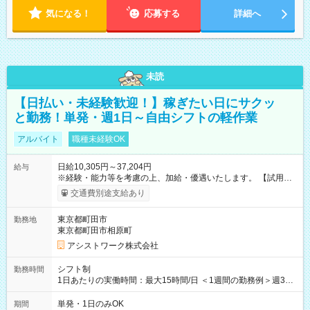
気になる！
応募する
詳細へ
未読
【日払い・未経験歓迎！】稼ぎたい日にサクッ
と勤務！単発・週1日～自由シフトの軽作業
アルバイト
職種未経験OK
日給10,305円～37,204円
給与
※経験・能力等を考慮の上、加給・優遇いたします。 【試用期
間】試用期間なし
交通費別途支給あり
東京都町田市
勤務地
東京都町田市相原町
アシストワーク株式会社
シフト制
勤務時間
1日あたりの実働時間：最大15時間/日 ＜1週間の勤務例＞週3回
勤務 勤務：月・水・金 休み：火・木・土・日 好きな時にお仕事
可能です！ ※1日あたりの最大実働時間は日勤、夜勤共に勤務し
単発・1日のみOK
期間