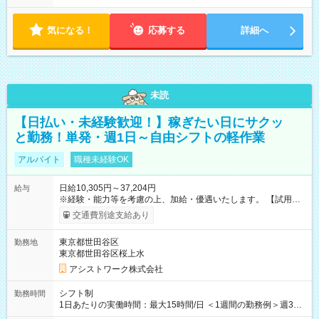
気になる！
応募する
詳細へ
未読
【日払い・未経験歓迎！】稼ぎたい日にサクッ
と勤務！単発・週1日～自由シフトの軽作業
アルバイト
職種未経験OK
日給10,305円～37,204円
給与
※経験・能力等を考慮の上、加給・優遇いたします。 【試用期
間】試用期間なし
交通費別途支給あり
東京都世田谷区
勤務地
東京都世田谷区桜上水
アシストワーク株式会社
シフト制
勤務時間
1日あたりの実働時間：最大15時間/日 ＜1週間の勤務例＞週3回
勤務 勤務：月・水・金 休み：火・木・土・日 好きな時にお仕事