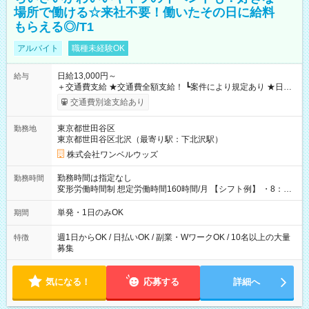
場所で働ける☆来社不要！働いたその日に給料
もらえる◎/T1
アルバイト
職種未経験OK
日給13,000円～
給与
＋交通費支給 ★交通費全額支給！ ┗案件により規定あり ★日払
いOK！（規定あり） ┗働いたその日に現金GET♪ お仕事後はコ
交通費別途支給あり
ンビニATMから 日払い分を引き落とせます！ 【試用期間】試
用期間なし
東京都世田谷区
勤務地
東京都世田谷区北沢（最寄り駅：下北沢駅）
株式会社ワンベルウッズ
勤務時間は指定なし
勤務時間
変形労働時間制 想定労働時間160時間/月 【シフト例】 ・8：00
～21：00
単発・1日のみOK
期間
週1日からOK / 日払いOK / 副業・WワークOK / 10名以上の大量
特徴
募集
気になる！
応募する
詳細へ