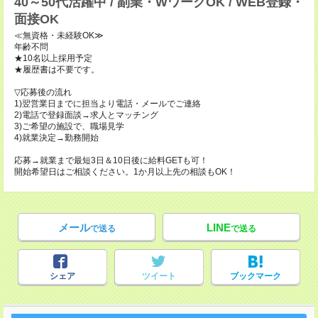
40～50代活躍中 / 副業・WワークOK / WEB登録・
面接OK
≪無資格・未経験OK≫
年齢不問
★10名以上採用予定
★履歴書は不要です。
▽応募後の流れ
1)翌営業日までに担当より電話・メールでご連絡
2)電話で登録面談→求人とマッチング
3)ご希望の施設で、職場見学
4)就業決定→勤務開始
応募→就業まで最短3日＆10日後に給料GETも可！
開始希望日はご相談ください。1か月以上先の相談もOK！
メール
LINE
で送る
で送る
シェア
ツイート
ブックマーク