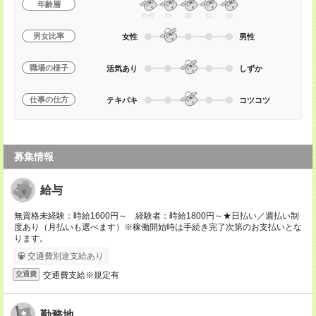
年齢層
20代
30
40
50
60
男女比率
女性
男性
職場の様子
活気あり
しずか
仕事の仕方
テキパキ
コツコツ
募集情報
給与
無資格未経験：時給1600円～ 経験者：時給1800円～★日払い／週払い制
度あり（月払いも選べます）※稼働開始時は手続き完了次第のお支払いとな
ります。
交通費別途支給あり
交通費支給※規定有
交通費
勤務地