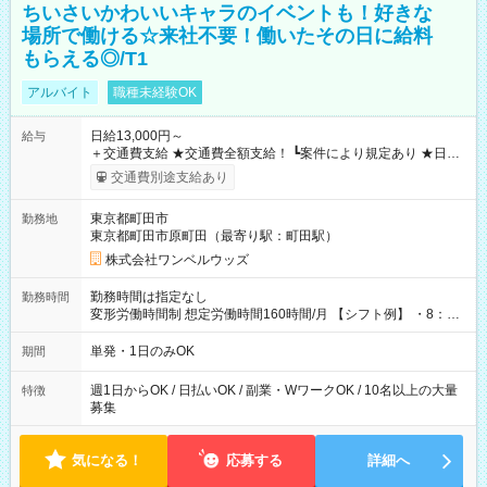
ちいさいかわいいキャラのイベントも！好きな
場所で働ける☆来社不要！働いたその日に給料
もらえる◎/T1
アルバイト
職種未経験OK
日給13,000円～
給与
＋交通費支給 ★交通費全額支給！ ┗案件により規定あり ★日払
いOK！（規定あり） ┗働いたその日に現金GET♪ お仕事後はコ
交通費別途支給あり
ンビニATMから 日払い分を引き落とせます！ 【試用期間】試
用期間なし
東京都町田市
勤務地
東京都町田市原町田（最寄り駅：町田駅）
株式会社ワンベルウッズ
勤務時間は指定なし
勤務時間
変形労働時間制 想定労働時間160時間/月 【シフト例】 ・8：00
～21：00
単発・1日のみOK
期間
週1日からOK / 日払いOK / 副業・WワークOK / 10名以上の大量
特徴
募集
気になる！
応募する
詳細へ