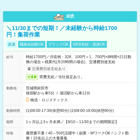
未読
＼11/30までの短期！／未経験から時給1700
円！集荷作業
派遣
職種未経験OK
ブランクOK
WEB登録・面接OK
時給1700円／月収例：328、100円＝1、700円×8時間×21日勤
給与
務の場合＋残業代(月20時間の場合)、交通費別途支給
交通費別途支給あり
実費支給／当社規定あり。
交通費
茨城県鉾田市
勤務地
徳宿駅から車5分
/
涸沼駅から車12分
物流・ロジスティクス
(1)08:00-17:30(休憩90分) (2)08:00-18:00(休憩90分)
勤務時間
1ヶ月以上3ヶ月未満／【9/10～11/30までの期間限定】
期間
履歴書不要
/
40～50代活躍中
/
副業・WワークOK
/
シフト勤
特徴
務
/
10名以上の大量募集