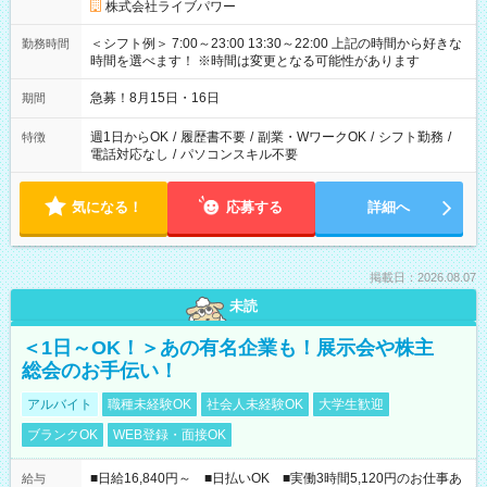
株式会社ライブパワー
＜シフト例＞ 7:00～23:00 13:30～22:00 上記の時間から好きな
勤務時間
時間を選べます！ ※時間は変更となる可能性があります
急募！8月15日・16日
期間
週1日からOK
/
履歴書不要
/
副業・WワークOK
/
シフト勤務
/
特徴
電話対応なし
/
パソコンスキル不要
気になる！
応募する
詳細へ
掲載日：2026.08.07
未読
＜1日～OK！＞あの有名企業も！展示会や株主
総会のお手伝い！
アルバイト
職種未経験OK
社会人未経験OK
大学生歓迎
ブランクOK
WEB登録・面接OK
■日給16,840円～ ■日払いOK ■実働3時間5,120円のお仕事あ
給与