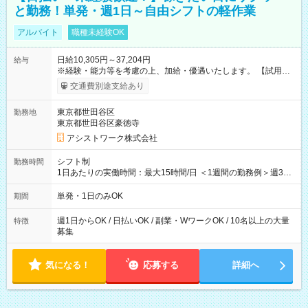
と勤務！単発・週1日～自由シフトの軽作業
アルバイト
職種未経験OK
日給10,305円～37,204円
給与
※経験・能力等を考慮の上、加給・優遇いたします。 【試用期
間】試用期間なし
交通費別途支給あり
東京都世田谷区
勤務地
東京都世田谷区豪徳寺
アシストワーク株式会社
シフト制
勤務時間
1日あたりの実働時間：最大15時間/日 ＜1週間の勤務例＞週3回
勤務 勤務：月・水・金 休み：火・木・土・日 好きな時にお仕事
可能です！ ※1日あたりの最大実働時間は日勤、夜勤共に勤務し
単発・1日のみOK
期間
た時間になります。
週1日からOK / 日払いOK / 副業・WワークOK / 10名以上の大量
特徴
募集
気になる！
応募する
詳細へ