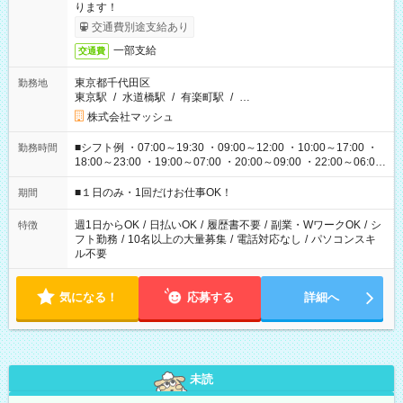
ります！
交通費別途支給あり
一部支給
交通費
東京都千代田区
勤務地
東京駅
/
水道橋駅
/
有楽町駅
/
…
株式会社マッシュ
■シフト例 ・07:00～19:30 ・09:00～12:00 ・10:00～17:00 ・
勤務時間
18:00～23:00 ・19:00～07:00 ・20:00～09:00 ・22:00～06:00
etc ★最短で3時間で5,120円のお仕事から 15時間で2万円近く稼
げるお仕事も！ ご希望のお時間に合わせてご紹介！ ※シフトは
■１日のみ・1回だけお仕事OK！
期間
現場によって異なります。 ※勿論、休憩時間はあるのでご安心
ください！
週1日からOK
/
日払いOK
/
履歴書不要
/
副業・WワークOK
/
シ
特徴
フト勤務
/
10名以上の大量募集
/
電話対応なし
/
パソコンスキ
ル不要
気になる！
応募する
詳細へ
未読