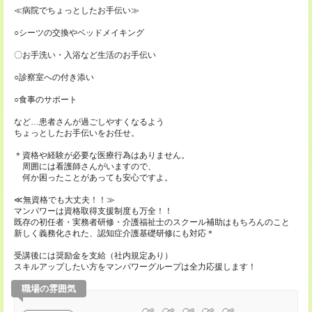
≪病院でちょっとしたお手伝い≫
○シーツの交換やベッドメイキング
〇お手洗い・入浴など生活のお手伝い
○診察室への付き添い
○食事のサポート
など…患者さんが過ごしやすくなるよう
ちょっとしたお手伝いをお任せ。
＊資格や経験が必要な医療行為はありません。
周囲には看護師さんがいますので、
何か困ったことがあっても安心ですよ。
≪無資格でも大丈夫！！≫
マンパワーは資格取得支援制度も万全！！
既存の初任者・実務者研修・介護福祉士のスクール補助はもちろんのこと
新しく義務化された、認知症介護基礎研修にも対応＊
受講後には奨励金を支給（社内規定あり）
スキルアップしたい方をマンパワーグループは全力応援します！
職場の雰囲気