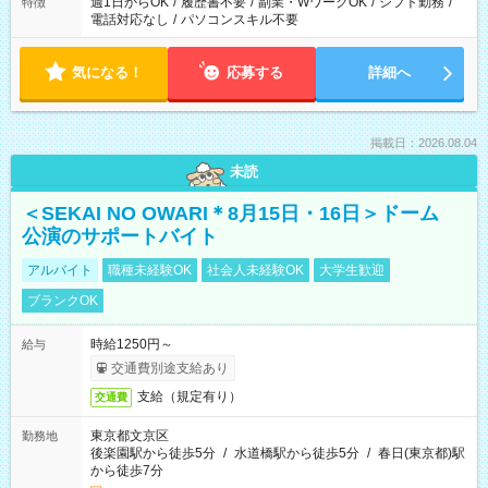
週1日からOK
/
履歴書不要
/
副業・WワークOK
/
シフト勤務
/
特徴
電話対応なし
/
パソコンスキル不要
気になる！
応募する
詳細へ
掲載日：2026.08.04
未読
＜SEKAI NO OWARI＊8月15日・16日＞ドーム
公演のサポートバイト
アルバイト
職種未経験OK
社会人未経験OK
大学生歓迎
ブランクOK
時給1250円～
給与
交通費別途支給あり
支給（規定有り）
交通費
東京都文京区
勤務地
後楽園駅から徒歩5分
/
水道橋駅から徒歩5分
/
春日(東京都)駅
から徒歩7分