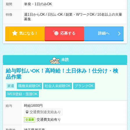
可能です！ ※1日あたりの最大実働時間は日勤、夜勤共に勤務し
単発・1日のみOK
期間
た時間になります。
週1日からOK / 日払いOK / 副業・WワークOK / 10名以上の大量
特徴
募集
気になる！
応募する
詳細へ
未読
給与即払いOK！高時給！土日休み！仕分け・検
品作業
派遣
職種未経験OK
社会人未経験OK
ブランクOK
WEB登録・面接OK
時給1600円
給与
交通費別途支給あり
交通費支給有り
交通費