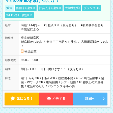
マホの充電を繋げるだけ！
派遣
職種未経験OK
社会人未経験OK
大学生歓迎
ブランクOK
WEB登録・面接OK
時給1414円～ ▼日払いOK（規定あり） ■初勤務手当あり
給与
※規定による
東京都新宿区
勤務地
新宿駅から徒歩
/
新宿三丁目駅から徒歩
/
高田馬場駅から徒歩
/
…
物流企業
9:00～18:00
勤務時間
即日～OK！ 1日～働けます＾＾（規定あり）
期間
週1日からOK
/
日払いOK
/
履歴書不要
/
40～50代活躍中
/
副
特徴
業・WワークOK
/
服装自由
/
シフト勤務
/
10名以上の大量募
集
/
電話対応なし
/
パソコンスキル不要
気になる！
応募する
詳細へ