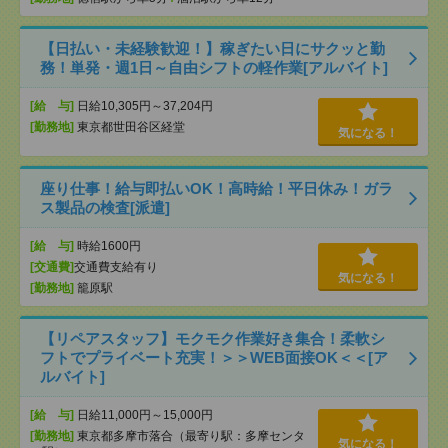
【日払い・未経験歓迎！】稼ぎたい日にサクッと勤
務！単発・週1日～自由シフトの軽作業[アルバイト]
[給 与]
日給10,305円～37,204円
[勤務地]
東京都世田谷区経堂
気になる！
座り仕事！給与即払いOK！高時給！平日休み！ガラ
ス製品の検査[派遣]
[給 与]
時給1600円
[交通費]
交通費支給有り
気になる！
[勤務地]
籠原駅
【リペアスタッフ】モクモク作業好き集合！柔軟シ
フトでプライベート充実！＞＞WEB面接OK＜＜[ア
ルバイト]
[給 与]
日給11,000円～15,000円
[勤務地]
東京都多摩市落合（最寄り駅：多摩センタ
気になる！