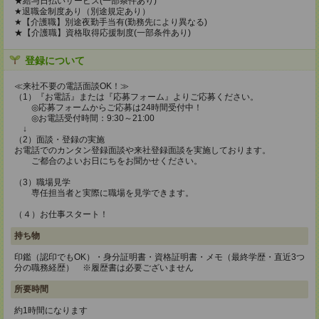
★給与日払いサービス(一部条件あり)
★退職金制度あり（別途規定あり）
★【介護職】別途夜勤手当有(勤務先により異なる)
★【介護職】資格取得応援制度(一部条件あり)
登録について
≪来社不要の電話面談OK！≫
（1）『お電話』または『応募フォーム』よりご応募ください。
◎応募フォームからご応募は24時間受付中！
◎お電話受付時間：9:30～21:00
↓
（2）面談・登録の実施
お電話でのカンタン登録面談や来社登録面談を実施しております。
ご都合のよいお日にちをお聞かせください。
（3）職場見学
専任担当者と実際に職場を見学できます。
（４）お仕事スタート！
持ち物
印鑑（認印でもOK）・身分証明書・資格証明書・メモ（最終学歴・直近3つ
分の職務経歴） ※履歴書は必要ございません
所要時間
約1時間になります