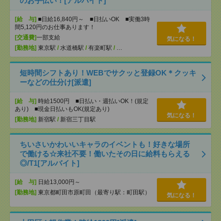
のお手伝い！[アルバイト]
[給 与]
■日給16,840円～ ■日払いOK ■実働3時
間5,120円のお仕事あります！
[交通費]
一部支給
気になる！
[勤務地]
東京駅
/
水道橋駅
/
有楽町駅
/
…
短時間シフトあり！WEBでサクッと登録OK＊クッキ
ーなどの仕分け[派遣]
[給 与]
時給1500円 ■日払い・週払いOK！(規定
あり) ■現金日払いもOK(規定あり)
気になる！
[勤務地]
新宿駅
/
新宿三丁目駅
ちいさいかわいいキャラのイベントも！好きな場所
で働ける☆来社不要！働いたその日に給料もらえる
◎/T1[アルバイト]
[給 与]
日給13,000円～
[勤務地]
東京都町田市原町田（最寄り駅：町田駅）
気になる！