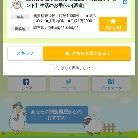
ント】生活のお手伝い[派遣]
無資格未経験：時給1500円～ ■週払
給与
いOK ■扶養内OK ■日収1万2000円
応募ページへ
以上
調布駅 / 飛田給駅 / 国領駅 / …
気になる!
勤務地
気になる！
スキップ
どちらも気になる！
メール
LINE
で送る
で送る
しばらく表示しない
シェア
ツイート
ブックマーク
あなたの閲覧履歴からの
おすすめ