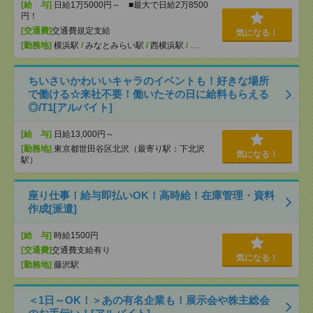
[給 与]
日給1万5000円～ ■最大で日給2万8500
円！
[交通費]
交通費規定支給
気になる！
[勤務地]
横浜駅
/
みなとみらい駅
/
西横浜駅
/
…
ちいさいかわいいキャラのイベントも！好きな場所
で働ける☆来社不要！働いたその日に給料もらえる
◎/T1[アルバイト]
[給 与]
日給13,000円～
[勤務地]
東京都世田谷区北沢（最寄り駅：下北沢
気になる！
駅）
座り仕事！給与即払いOK！高時給！在庫管理・資料
作成[派遣]
[給 与]
時給1500円
[交通費]
交通費支給有り
気になる！
[勤務地]
藤沢駅
＜1日～OK！＞あの有名企業も！展示会や株主総会