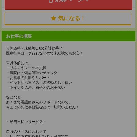
気になる！
お仕事の概要
＼無資格・未経験OKの看護助手／
医療行為は一切行わないので未経験でも安心！
▽具体的には…
・リネンやシーツの交換
・病院内の備品管理やチェック
・お食事の配膳やサポート
・ベッドから車イスへの移動のお手伝い
・トイレや入浴、着替えのお手伝い
などなど
あくまで看護師さんのサポートなので、
今までのお仕事経験などは一切問いません！
～給与日払いサービス～
自分のペースに合わせて
日払いでお給料を受け取れる制度です。