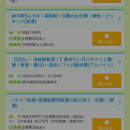
ー駅）
給与即払いOK！高時給！日勤のお仕事！梱包・ピッ
キング[派遣]
[給 与]
時給1340円
[交通費]
交通費支給有り
気になる！
[勤務地]
宇都宮駅から車10分
【日払い・未経験歓迎！】稼ぎたい日にサクッと勤
務！単発・週1日～自由シフトの軽作業[アルバイト]
[給 与]
日給10,305円～37,204円
[勤務地]
東京都世田谷区豪徳寺
気になる！
<タイパ抜群>医療診断用装置の組立加工（日勤）[派
遣]
[給 与]
時給1500円 ※交通費全額支給（規定あ
り） 【月収例】26.2万円（20日勤務＋残業20h）
[交通費]
交通費支給あり
気になる！