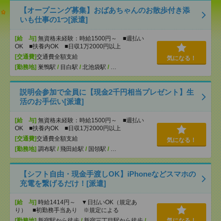
【オープニング募集】おばあちゃんのお散歩付き添
いも仕事の1つ[派遣]
[給 与]
無資格未経験：時給1500円～ ■週払い
OK ■扶養内OK ■日収1万2000円以上
[交通費]
交通費全額支給
気になる！
[勤務地]
巣鴨駅
/
目白駅
/
北池袋駅
/
…
説明会参加で全員に【現金2千円相当プレゼント】生
活のお手伝い[派遣]
[給 与]
無資格未経験：時給1500円～ ■週払い
OK ■扶養内OK ■日収1万2000円以上
[交通費]
交通費全額支給
気になる！
[勤務地]
調布駅
/
飛田給駅
/
国領駅
/
…
【シフト自由・現金手渡しOK】iPhoneなどスマホの
充電を繋げるだけ！[派遣]
[給 与]
時給1414円～ ▼日払いOK（規定あ
り） ■初勤務手当あり ※規定による
[勤務地]
新宿駅から徒歩
/
新宿三丁目駅から徒歩
/
気になる！