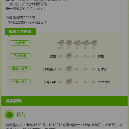
・使いたい日だけ利用可能
※一部規定がございます。
月収例26万9280円
（時給1530円×8H×22日間）
職場の雰囲気
年齢層
20代
30
40
50
60
男女比率
女性
男性
職場の様子
活気あり
しずか
仕事の仕方
テキパキ
コツコツ
募集情報
給与
無資格の方：時給1530円～1912円 / 介護福祉士：時給1830円～2287円 / 初