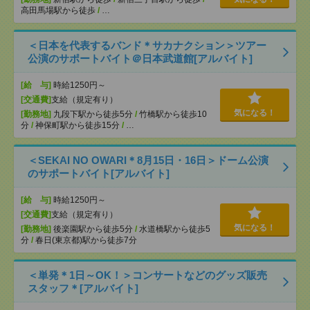
高田馬場駅から徒歩
/
…
＜日本を代表するバンド＊サカナクション＞ツアー
公演のサポートバイト＠日本武道館[アルバイト]
[給 与]
時給1250円～
[交通費]
支給（規定有り）
気になる！
[勤務地]
九段下駅から徒歩5分
/
竹橋駅から徒歩10
分
/
神保町駅から徒歩15分
/
…
＜SEKAI NO OWARI＊8月15日・16日＞ドーム公演
のサポートバイト[アルバイト]
[給 与]
時給1250円～
[交通費]
支給（規定有り）
気になる！
[勤務地]
後楽園駅から徒歩5分
/
水道橋駅から徒歩5
分
/
春日(東京都)駅から徒歩7分
＜単発＊1日～OK！＞コンサートなどのグッズ販売
スタッフ＊[アルバイト]