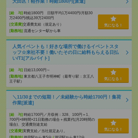
大田区！軽作業！時給1800円[派遣]
[給 与]
時給1800円 日額平均1万4400円/月額30
万2400円/残込39万2400円
[交通費]
交通費支給（規定あり）
気になる！
[勤務地]
流通センター駅から車
人気イベントも！好きな場所で働けるイベントスタ
ッフ☆来社不要！働いたその日に給料もらえる日払
い/T1[アルバイト]
[給 与]
日給13,000円～
[勤務地]
東京都八王子市明神町（最寄り駅：京王八
気になる！
王子駅）
＼11/30までの短期！／未経験から時給1700円！集荷
作業[派遣]
[給 与]
時給1700円／月収例：328、100円＝1、
700円×8時間×21日勤務の場合＋残業代(月20時間の
場合)、交通費別途支給
気になる！
[交通費]
実費支給／当社規定あり。
[勤務地]
徳宿駅から車5分
/
涸沼駅から車12分