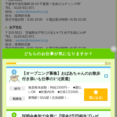
〒260-0028
千葉市中央区新町18-10 千葉第一生命ビルディング6F
TEL：0120-921-871
MAIL：
worker@nissonet.co.jp
担当：採用担当者
受付可能日時：9:30-19:00 ※電話受付時間⇒9:30-21:00
水戸支社
〒310-0011 茨城県水戸市三の丸1-4-73 水戸京成ビル4F
TEL：0120-921-871
MAIL：
worker@nissonet.co.jp
担当：採用担当者
×
受付可能日時：9:30-19:00 ※電話受付時間⇒9:30-21:00
どちらのお仕事が気になりますか？
宇都宮支社
〒320-0811 栃木県宇都宮市大通り1-2-11 フコク生命ビル4F
1
/10
TEL：0120-921-871
MAIL：
worker@nissonet.co.jp
【オープニング募集】おばあちゃんのお散歩
担当：採用担当者
受付可能日時：9:30-19:00 ※電話受付時間⇒9:30-21:00
付き添いも仕事の1つ[派遣]
高崎支社
無資格未経験：時給1500円～ ■週払
給与
埼玉県さいたま市大宮区仲町2-23-2 大宮仲町センタービル3F（さいたま
いOK ■扶養内OK ■日収1万2000円
支社内）
以上
巣鴨駅 / 目白駅 / 北池袋駅 / …
気になる!
TEL：0120-921-871
勤務地
MAIL：
worker@nissonet.co.jp
担当：採用担当者
受付可能日時：9:30-19:00 ※電話受付時間⇒9:30-21:00
説明会参加で全員に【現金2千円相当プレゼ