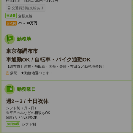
任者以上：時給1730円～2162円
交通費別途支給あり
全額支給
交通費
25～30万円
月収例
勤務地
東京都調布市
車通勤OK / 自転車・バイク通勤OK
【調布市】調布・飛田給・国領・柴崎・布田など勤務地多数！
病院 ★勤務地選べます！
勤務曜日
週2～3 / 土日祝休
シフト制（月～日）
※平日のみなどの相談もOK
※週3なども相談OK
シフト制
休日休暇