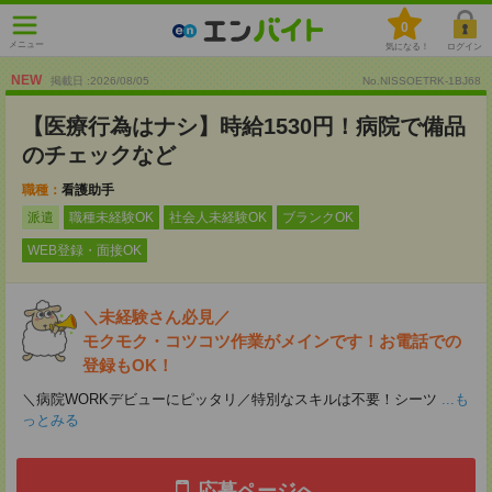
0
メニュー
気になる！
ログイン
NEW
掲載日 :2026
/
08
/
05
No.NISSOETRK-1BJ68
【医療行為はナシ】時給1530円！病院で備品
のチェックなど
職種：
看護助手
派遣
職種未経験OK
社会人未経験OK
ブランクOK
WEB登録・面接OK
＼未経験さん必見／
モクモク・コツコツ作業がメインです！お電話での
登録もOK！
＼病院WORKデビューにピッタリ／特別なスキルは不要！シーツ
...も
っとみる
応募ページへ