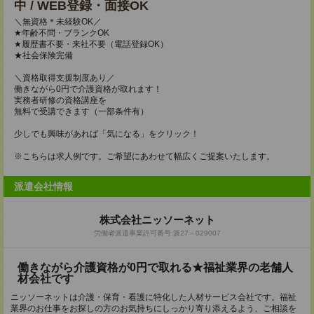
中 / WEB登録・面接OK
＼無資格＊未経験OK／
★年齢不問・ブランクOK
★履歴書不要・来社不要（電話登録OK）
★社会保険完備
＼資格取得支援制度あり／
働きながら0円で介護資格が取れます！
実務者研修の資格講座を
無料で受講できます（一部条件有）
少しでも興味があれば「気になる」をクリック！
※こちらは求人例です。ご希望にあわせて幅広くご提案いたします。
派遣会社情報
株式会社ニッソーネット
労働者派遣事業許可番号:派27－029007
働きながら介護資格が0円で取れる★福祉業界の老舗人
材会社です
ニッソーネットは介護・保育・看護に特化した人材サービス会社です。福祉
業界のお仕事をお探しの方のお気持ちにしっかり寄り添えるよう、ご相談を