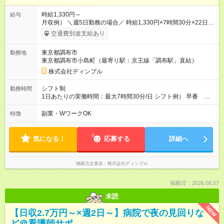
時給1,330円～
給与
月収例） ＼週5日勤務の場合／ 時給1,330円×7時間30分×22日
＝月収21万9000円以上＋交通費 ＼週3日勤務の場合／ 時給
交通費別途支給あり
1,330円×7時間30分×13日 ＝月収12万9000円以上＋交通費 ※勤
務日数は一例 【試用期間】試用期間なし
東京都調布市
勤務地
東京都調布市小島町（最寄り駅：京王線「調布駅」直結）
株式会社ディンプル
シフト制
勤務時間
1日あたりの実働時間：最大7時間30分/日 シフト例） 早番
9:30～18:10（休憩1時間10分） 遅番 10:00～18:45（休憩1時
間15分） ＊残業は基本的にありません
副業・WワークOK
特徴
気になる！
応募する
詳細へ
掲載元企業名
株式会社ディンプル
掲載日：2026.08.07
未読
NEW
【日収2.7万円～×週2日～】病院で夜の見回りな
ど＠看護師サポ