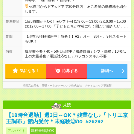
調布駅
/
飛田給駅
/
国領駅
/
…
≪自宅からドアtoドアで30分以内！≫ご希望の勤務地を紹介
します。
1日5時間からOK！ ■シフト例 (1)8:00～13:00 (2)10:00～15:00
勤務時間
(3)12:00～17:00 「子どもたちが学校に行く間だけ働きたい」
「余裕を持って夕飯の準備がしたい」 「午前中は働いて、午後
はプライベートの時間にしたい」 など、ご希望を教えてくださ
【現在も積極採用中！急募！】■2カ月～ 8月～、9月スタート
期間
いね。 ※Wワーク希望の方へ 今ご覧のお仕事で希望する勤務時
もOK！
間と、もう1つのお仕事の勤務時間。 合計で週40時間を超える
場合は応募できません。
履歴書不要
/
40～50代活躍中
/
服装自由
/
シフト勤務
/
10名以
特徴
上の大量募集
/
電話対応なし
/
パソコンスキル不要
気になる！
応募する
詳細へ
掲載元企業名
日研トータルソーシング株式会社 メディカルケア事業部
未読
【18時台退勤】週3日～OK＊残業なし♪「トリエ京
王調布」館内受付＊未経験◎/to_526292
アルバイト
職種未経験OK