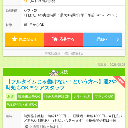
（医）社団友歩会
シフト制
勤務時間
1日あたりの実働時間：最大8時間/日 平日午前8:45～12:15（土
曜8:45～13:15）、平日午後13:45～18:15の勤務時間となり、シ
フト制です！
週1日からOK
特徴
気になる！
応募する
詳細へ
掲載元企業名
（医）社団友歩会
掲載日：2026.08.05
未読
NEW
【フルタイムじゃ働けない！という方へ】週2や
時短もOK＊ケアスタッフ
派遣
職種未経験OK
社会人未経験OK
大学生歓迎
ブランクOK
WEB登録・面接OK
無資格未経験：時給1600円～ 経験者：時給1800円～★日払い
給与
／週払い制度あり（月払いも選べます）※稼働開始時は手続き完
了次第のお支払いとなります。
交通費別途支給あり