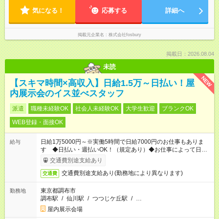
気になる！
応募する
詳細へ
掲載元企業名
株式会社fosbury
掲載日：2026.08.04
未読
NEW
【スキマ時間×高収入】日給1.5万～日払い！屋
内展示会のイス並べスタッフ
派遣
職種未経験OK
社会人未経験OK
大学生歓迎
ブランクOK
WEB登録・面接OK
日給1万5000円～※実働5時間で日給7000円のお仕事もありま
給与
す ◆日払い・週払いOK！（規定あり）◆お仕事によって日給も
異なります
交通費別途支給あり
交通費別途支給あり(勤務地により異なります)
交通費
東京都調布市
勤務地
調布駅
/
仙川駅
/
つつじケ丘駅
/
…
屋内展示会場