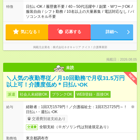
日払いOK
/
履歴書不要
/
40～50代活躍中
/
副業・WワークOK
/
特徴
服装自由
/
シフト勤務
/
10名以上の大量募集
/
電話対応なし
/
パ
ソコンスキル不要
気になる！
応募する
詳細へ
掲載元企業名
株式会社ネオキャリア ナイス！介護事業部
掲載日：2026.08.05
未読
NEW
＼人気の夜勤専従／月10回勤務で月収31.5万円
以上可！介護度低め＊日払いOK
派遣
社会人未経験OK
ブランクOK
WEB登録・面接OK
経験者：1回3万1579円！／介護福祉士：1回3万2725円～！ ※
給与
日払い・週払いOK
交通費別途支給あり
全額支給（※ガソリン代は別途規定あり）
交通費
東京都調布市
勤務地