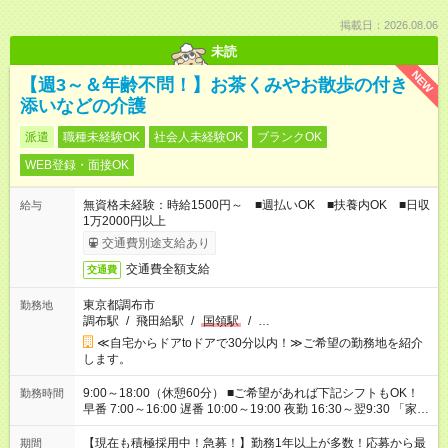
掲載日：2026.08.06
未読
NEW
【週3～＆年齢不問！】お茶くみやお散歩の付き
添いなどの介護
派遣
職種未経験OK
社会人未経験OK
ブランクOK
WEB登録・面接OK
無資格未経験：時給1500円～ ■週払いOK ■扶養内OK ■日収
給与
1万2000円以上
交通費別途支給あり
交通費全額支給
交通費
東京都調布市
勤務地
調布駅
/
飛田給駅
/
国領駅
/
…
≪自宅からドアtoドアで30分以内！≫ご希望の勤務地を紹介
します。
9:00～18:00（休憩60分） ■ご希望があれば下記シフトもOK！
勤務時間
早番 7:00～16:00 遅番 10:00～19:00 夜勤 16:30～翌9:30 「家族
と休みを合わせたい」 「余裕を持って夕飯の準備がしたい」
「できれば残業はしたくない」 など、ご希望を教えてください
【現在も積極採用中！急募！】勤務1年以上が多数！応募から最
期間