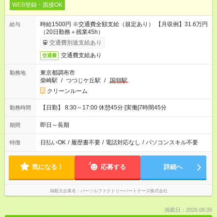
WEB登録・面接OK
時給1500円 ※交通費全額支給（規定あり） 【月収例】31.6万円
給与
（20日勤務＋残業45h）
交通費別途支給あり
交通費支給あり
交通費
東京都調布市
勤務地
柴崎駅
/
つつじケ丘駅
/
国領駅
クリーンルーム
【日勤】 8:30～17:00 休憩45分 [実働]7時間45分
勤務時間
即日～長期
期間
日払いOK
/
履歴書不要
/
電話対応なし
/
パソコンスキル不要
特徴
気になる！
応募する
詳細へ
掲載元企業名
パーソルファクトリーパートナーズ株式会社
掲載日：2026.08.05