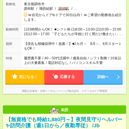
東京都調布市
勤務地
調布駅
/
飛田給駅
/
国領駅
/
…
≪自宅からドアtoドアで30分以内！≫ご希望の勤務地を紹介
します。
1日5時間からOK！ ■シフト例 (1)8:00～13:00 (2)10:00～15:00
勤務時間
(3)12:00～17:00 「子どもたちが学校に行く間だけ働きたい」
「余裕を持って夕飯の準備がしたい」 「午前中は働いて、午後
はプライベートの時間にしたい」 など、ご希望を教えてくださ
【現在も積極採用中！急募！】■2カ月～ 8月～、9月スタート
期間
いね。 ※Wワーク希望の方へ 今ご覧のお仕事で希望する勤務時
もOK！
間と、もう1つのお仕事の勤務時間。 合計で週40時間を超える
場合は応募できません。
履歴書不要
/
40～50代活躍中
/
服装自由
/
シフト勤務
/
10名以
特徴
上の大量募集
/
電話対応なし
/
パソコンスキル不要
気になる！
応募する
詳細へ
掲載元企業名
日研トータルソーシング株式会社 メディカルケア事業部
未読
【無資格でも時給1,880円～】夜間見守りヘルパー
✨訪問介護（週1日から／夜勤専従） /Jb