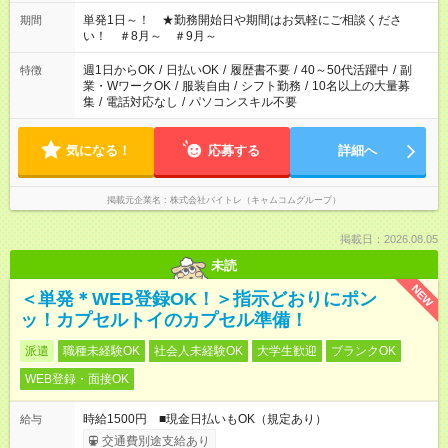
ださい！
単発1日～！ ★勤務開始日や期間はお気軽にご相談くださ
期間
い！ ＃8月～ ＃9月～
週1日からOK
/
日払いOK
/
履歴書不要
/
40～50代活躍中
/
副
特徴
業・WワークOK
/
服装自由
/
シフト勤務
/
10名以上の大量募
集
/
電話対応なし
/
パソコンスキル不要
気になる！
応募する
詳細へ
掲載元企業名
株式会社バイトレ（キャムコムグループ）
掲載日：2026.08.05
未読
NEW
＜単発＊WEB登録OK！＞指示どおりにポン
ッ！カプセルトイのカプセル準備！
派遣
職種未経験OK
社会人未経験OK
大学生歓迎
ブランクOK
WEB登録・面接OK
時給1500円 ■現金日払いもOK（規定あり）
給与
交通費別途支給あり