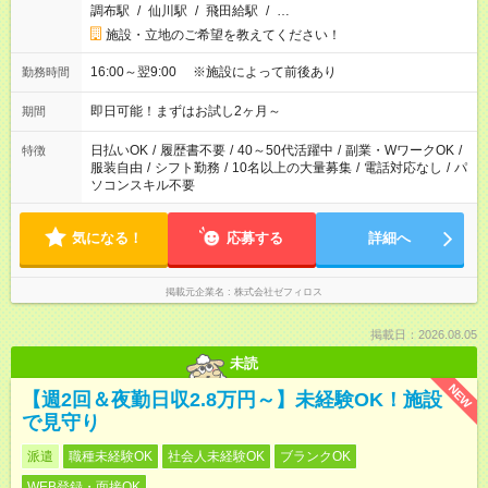
調布駅
/
仙川駅
/
飛田給駅
/
…
施設・立地のご希望を教えてください！
16:00～翌9:00 ※施設によって前後あり
勤務時間
即日可能！まずはお試し2ヶ月～
期間
日払いOK
/
履歴書不要
/
40～50代活躍中
/
副業・WワークOK
/
特徴
服装自由
/
シフト勤務
/
10名以上の大量募集
/
電話対応なし
/
パ
ソコンスキル不要
気になる！
応募する
詳細へ
掲載元企業名
株式会社ゼフィロス
掲載日：2026.08.05
未読
NEW
【週2回＆夜勤日収2.8万円～】未経験OK！施設
で見守り
派遣
職種未経験OK
社会人未経験OK
ブランクOK
WEB登録・面接OK