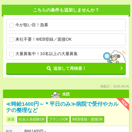
こちらの条件も追加しませんか？
今が狙い目！急募
来社不要！WEB登録／面接OK
大量募集中！10名以上の大量募集
追加して再検索！
掲載日：2026.08.06
未読
NEW
≪時給1400円～＊平日のみ≫病院で受付やカル
テの整理など
派遣
社会人未経験OK
ブランクOK
WEB登録・面接OK
時給1400円～
給与