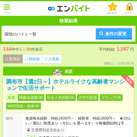
0
メニュー
気になる！
ログイン
検索結果
条件の変更
国領のバイト一覧
144
1,597
件中
1
～
50
件表示
平均時給:
円
新着順
時給順
人気順
掲載日：2026.08.06
未読
NEW
調布市【週2日～】ホテルライクな高齢者マンシ
ョンで生活サポート
派遣
職種未経験OK
社会人未経験OK
大学生歓迎
ブランクOK
WEB登録・面接OK
無資格未経験：時給1600円～ 経験者：時給1800円～ ★日払
給与
い／週払い制度あり（月払いも選べます）※稼働開始時は手続き
完了次第のお支払いとなります。
交通費別途支給あり