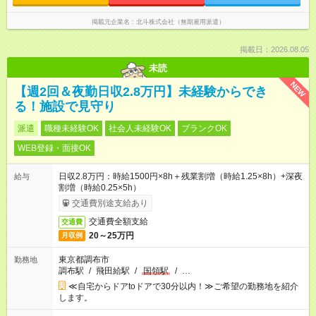
掲載元企業名
北斗株式会社（無期雇用派遣）
掲載日：2026.08.05
未読
NEW
【週2回＆夜勤日収2.8万円】未経験からでき
る！施設で見守り
派遣
職種未経験OK
社会人未経験OK
ブランクOK
WEB登録・面接OK
日収2.8万円：時給1500円×8h＋残業割増（時給1.25×8h）+深夜
給与
割増（時給0.25×5h）
交通費別途支給あり
交通費全額支給
交通費
20～25万円
月収例
東京都調布市
勤務地
調布駅
/
飛田給駅
/
国領駅
/
…
≪自宅からドアtoドアで30分以内！≫ご希望の勤務地を紹介
します。