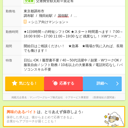
交通費全額支給※規定有
交通費
東京都調布市
勤務地
調布駅
/
飛田給駅
/
国領駅
/
…
＜シニア向けマンション＞
★1日6時間～の時短シフトOK ★スタート時間選べます！ 7:00～
勤務時間
16:00 9:00～17:00 11:00～19:00 など 残業なし！ ※Wワークの
場合、他のお仕事と合わせ週40時間超の就業はご案内できませ
ん ※法令に基づき、週20時間以上勤務は社会保険への加入対象
開始日はご相談ください！ ★急募 ★職場が気に入れば、長期
期間
となります ※労働者派遣法（日雇い派遣の原則禁止）により、
でも働けます！
短時間・短期間の就業はご案内が難しい場合があります
日払いOK
/
履歴書不要
/
40～50代活躍中
/
副業・WワークOK
/
特徴
服装自由
/
シフト勤務
/
10名以上の大量募集
/
電話対応なし
/
パ
ソコンスキル不要
気になる！
応募する
詳細へ
掲載元企業名
マンパワーグループ株式会社 ケアサービス事業部 （医療福祉介護関連）
興味のあるバイト
は、とりあえず保存しよう♪
保存した求人は、後からまとめて応募できるよ。
企業からアプローチが届くことも！