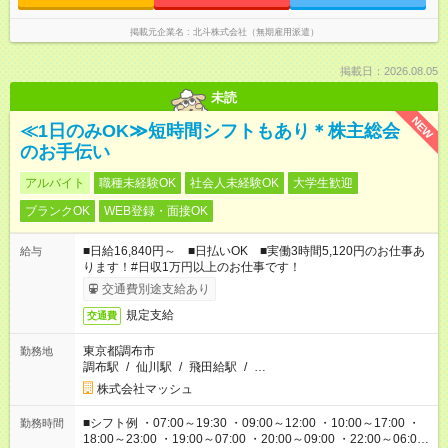
掲載元企業名
北斗株式会社（無期雇用派遣）
掲載日：2026.08.05
未読
NEW
≪1日のみOK≫短時間シフトもあり＊株主総会
のお手伝い
アルバイト
職種未経験OK
社会人未経験OK
大学生歓迎
ブランクOK
WEB登録・面接OK
■日給16,840円～ ■日払いOK ■実働3時間5,120円のお仕事あ
給与
ります！#日収1万円以上のお仕事です！
交通費別途支給あり
規定支給
交通費
東京都調布市
勤務地
調布駅
/
仙川駅
/
飛田給駅
/
…
株式会社マッシュ
■シフト例 ・07:00～19:30 ・09:00～12:00 ・10:00～17:00 ・
勤務時間
18:00～23:00 ・19:00～07:00 ・20:00～09:00 ・22:00～06:00