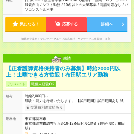
日払いOK
/
履歴書不要
/
40～50代活躍中
/
副業・WワークOK
/
特徴
服装自由
/
シフト勤務
/
10名以上の大量募集
/
電話対応なし
/
パ
ソコンスキル不要
気になる！
応募する
詳細へ
掲載元企業名
マンパワーグループ株式会社 ケアサービス事業部（保育）
未読
【正看護師資格保持者のみ募集】時給2000円以
上！土曜できる方歓迎！布田駅エリア勤務
アルバイト
職種未経験OK
時給2,000円～
給与
経験・能力を考慮いたします。 【試用期間】試用期間あり 試用
期間の長さ：2ヶ月 雇用形態、給与は本採用時と同じです。
交通費別途支給あり
東京都調布市
勤務地
東京都調布市調布ケ丘3-19-12桑田ビル1階B（最寄り駅：布田
駅）