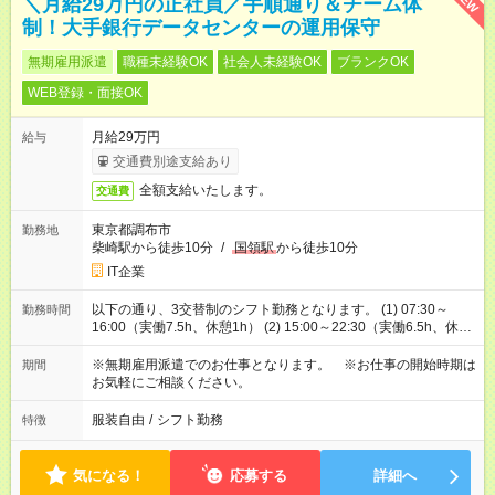
＼月給29万円の正社員／手順通り＆チーム体
制！大手銀行データセンターの運用保守
無期雇用派遣
職種未経験OK
社会人未経験OK
ブランクOK
WEB登録・面接OK
月給29万円
給与
交通費別途支給あり
全額支給いたします。
交通費
東京都調布市
勤務地
柴崎駅から徒歩10分
/
国領駅
から徒歩10分
IT企業
以下の通り、3交替制のシフト勤務となります。 (1) 07:30～
勤務時間
16:00（実働7.5h、休憩1h） (2) 15:00～22:30（実働6.5h、休憩
1h） (3) 22:00～翌08:00（実働9h、休憩1h） ※基本的には
（1）～（3）を1週間ごとに交代で勤務します。 ※（2）の週は
※無期雇用派遣でのお仕事となります。 ※お仕事の開始時期は
期間
実働が短く、体への負担も少なめ！ 月の平均実働は、一般的
お気軽にご相談ください。
なフルタイムより10％ほど少ないため、プライベートにも余裕
が！
服装自由
/
シフト勤務
特徴
気になる！
応募する
詳細へ