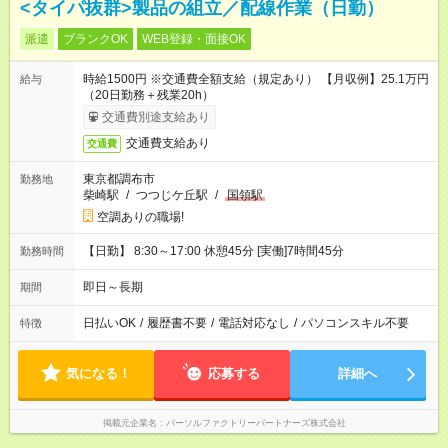
<タイパ抜群>製品の組立／配線作業（日勤）
派遣
ブランクOK
WEB登録・面接OK
時給1500円 ※交通費全額支給（規定あり） 【月収例】25.1万円
給与
（20日勤務＋残業20h）
交通費別途支給あり
交通費支給あり
交通費
東京都調布市
勤務地
柴崎駅
/
つつじケ丘駅
/
国領駅
空調ありの職場!
【日勤】 8:30～17:00 休憩45分 [実働]7時間45分
勤務時間
即日～長期
期間
日払いOK
/
履歴書不要
/
電話対応なし
/
パソコンスキル不要
特徴
気になる！
応募する
詳細へ
掲載元企業名
パーソルファクトリーパートナーズ株式会社