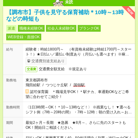
未読
NEW
【調布市】子供を見守る保育補助＊10時～13時
などの時短も
派遣
職種未経験OK
社会人未経験OK
ブランクOK
WEB登録・面接OK
経験者：時給1800円～ （有資格未経験は時給1700円～スター
給与
ト！）★日払い／週払い制度あり（月払いも選べます）※稼働開
始時は手続き完了次第のお支払いとなります★フルタイムできる
交通費別途支給あり
方は100円アップ！
交通費全額支給 ※規定あり
交通費
東京都調布市
勤務地
飛田給駅
/
つつじケ丘駅
/
国領駅
認可保育園 ＊職場見学OK！＊駅チカ、車通勤OKなどご希
望に合わせてご紹介！
〈1日3時間～OK！＊10～13時など！〉 ※残業なし！ ▼選べる
勤務時間
シフト例（7時～20時の間） ・7時～12時：朝の受け入れ～お昼
の準備 ・10時～13時：園児の見守り～お昼の補助 ・9時～16
時：帰りの会まで！子供の成長を見守る ・15時～20時：夜のお
最短2ヶ月～長期 ★急募 ★8月～、さらに先のスタートも
期間
迎えサポート
OK！開始日ご相談ください。