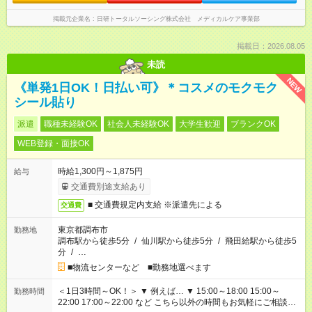
掲載元企業名
日研トータルソーシング株式会社 メディカルケア事業部
掲載日：2026.08.05
未読
NEW
《単発1日OK！日払い可》＊コスメのモクモク
シール貼り
派遣
職種未経験OK
社会人未経験OK
大学生歓迎
ブランクOK
WEB登録・面接OK
時給1,300円～1,875円
給与
交通費別途支給あり
■ 交通費規定内支給 ※派遣先による
交通費
東京都調布市
勤務地
調布駅から徒歩5分
/
仙川駅から徒歩5分
/
飛田給駅から徒歩5
分
/
…
■物流センターなど ■勤務地選べます
＜1日3時間～OK！＞ ▼ 例えば… ▼ 15:00～18:00 15:00～
勤務時間
22:00 17:00～22:00 など こちら以外の時間もお気軽にご相談く