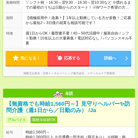
▽シフト例 ・16:30～翌9:30 ・16:30～翌10:30など ※慣れるま
勤務時間
での最初のうちは日勤からのスタート！ ※Wワーク希望の方へ
今ご覧のお仕事で希望する勤務時間と、もう1つのお仕事の勤務
時間。 合計で週40時間を超える場合は応募できません。
【積極採用中！急募！】1年以上勤務している方が多数！ご応募
期間
から最短2～3日後の就業も相談可能です！
週1日からOK
/
履歴書不要
/
40～50代活躍中
/
服装自由
/
シフ
特徴
ト勤務
/
10名以上の大量募集
/
電話対応なし
/
パソコンスキル不
要
気になる！
応募する
詳細へ
掲載元企業名
日研トータルソーシング株式会社 メディカルケア事業部
未読
【無資格でも時給1,560円～】見守りヘルパー✨訪
問介護（週1日から／日勤のみ） /Ja
アルバイト
職種未経験OK
時給1,560円～
給与
時給1,560円以上 ※交通費一部支給（既定あり） ※経験・能力を