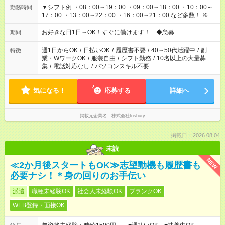
▼シフト例 ・08：00～19：00 ・09：00～18：00 ・10：00～
勤務時間
17：00 ・13：00～22：00 ・16：00～21：00 など多数！ ※お
仕事により勤務時間が異なります
お好きな日1日～OK！すぐに働けます！ ◆急募
期間
週1日からOK
/
日払いOK
/
履歴書不要
/
40～50代活躍中
/
副
特徴
業・WワークOK
/
服装自由
/
シフト勤務
/
10名以上の大量募
集
/
電話対応なし
/
パソコンスキル不要
気になる！
応募する
詳細へ
掲載元企業名
株式会社fosbury
掲載日：2026.08.04
未読
NEW
≪2か月後スタートもOK≫志望動機も履歴書も
必要ナシ！＊身の回りのお手伝い
派遣
職種未経験OK
社会人未経験OK
ブランクOK
WEB登録・面接OK