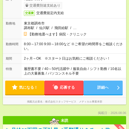
交通費別途支給あり
交通費規定内支給
交通費
東京都調布市
勤務地
調布駅
/
仙川駅
/
飛田給駅
/
…
【勤務地選べます】病院・クリニック
8:00～17:00 9:00～18:00など ※ご希望の時間帯をご相談くださ
勤務時間
い。
2ヶ月～OK ※スタート日はお気軽にご相談ください！
期間
履歴書不要
/
40～50代活躍中
/
服装自由
/
シフト勤務
/
10名以
特徴
上の大量募集
/
パソコンスキル不要
気になる！
応募する
詳細へ
掲載元企業名
株式会社スタッフサービス メディカル事業本部
掲載日：2026.08.06
未読
NEW