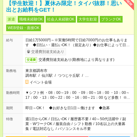
NEW
【学生歓迎！】夏休み限定！タイパ抜群！思い
出とお給料をGET！
派遣
職種未経験OK
社会人未経験OK
大学生歓迎
ブランクOK
WEB登録・面接OK
日給1万5000円～※実働5時間で日給7000円のお仕事もありま
給与
す ◆日払い・週払いOK！（規定あり）◆お仕事によって日給も
異なります
交通費別途支給あり
交通費別途支給あり(勤務地により異なります)
交通費
東京都調布市
勤務地
調布駅
/
仙川駅
/
つつじケ丘駅
/
…
イベント会場
▼シフト例 ・08：00～19：00 ・09：00～18：00 ・10：00～
勤務時間
17：00 ・13：00～22：00 ・16：00～21：00 など多数！ ※お
仕事により勤務時間が異なります
即日～OK！ ◆お好きな日1日～働けます ◆急募
期間
週1日からOK
/
日払いOK
/
履歴書不要
/
40～50代活躍中
/
副
特徴
業・WワークOK
/
服装自由
/
シフト勤務
/
10名以上の大量募
集
/
電話対応なし
/
パソコンスキル不要