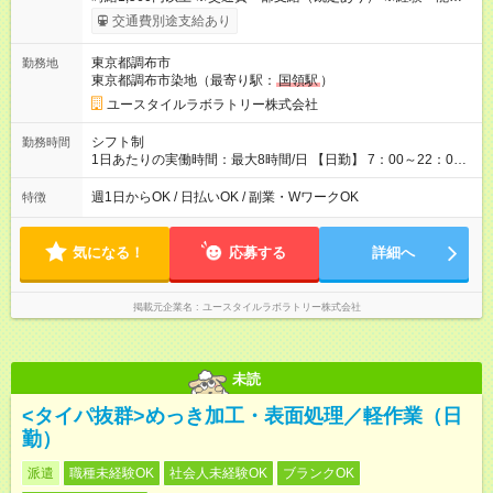
考慮して決定します 【収入例】 週1回勤務の場合：1,560円×8時
交通費別途支給あり
間×4回=4万9,920円 週3回勤務の場合：1,560円×8時間×12回
=14万9,760円 週5回勤務の場合：1,560円×8時間×20回=24万
東京都調布市
勤務地
9,600円 【試用期間】試用期間あり 試用期間の長さ：2ヶ月
東京都調布市染地（最寄り駅：
国領駅
）
※ 雇用形態と給与に、本採用時と異なる部分があります。 雇用
形態：本採用時と同じです。 給与：時給 1,230円以上
ユースタイルラボラトリー株式会社
シフト制
勤務時間
1日あたりの実働時間：最大8時間/日 【日勤】 7：00～22：00
の間で8時間勤務（休憩時間は法定通り） ※週1日～OK ／ 夜勤
なし ＊＊ 勤務時間例 ＊＊ ■8時から17時 ■9時から18時 ■10
週1日からOK / 日払いOK / 副業・WワークOK
特徴
時から19時 ■12時から21時 など ※訪問先により変動 ※曜日固
定（毎週同じ曜日勤務）
気になる！
応募する
詳細へ
掲載元企業名
ユースタイルラボラトリー株式会社
未読
<タイパ抜群>めっき加工・表面処理／軽作業（日
勤）
派遣
職種未経験OK
社会人未経験OK
ブランクOK