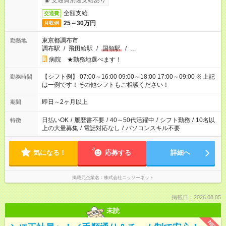
交通費別途支給あり
全額支給
交通費
25～30万円
月収例
東京都調布市
勤務地
調布駅
/
飛田給駅
/
国領駅
/
…
病院 ★勤務地選べます！
【シフト例】 07:00～16:00 09:00～18:00 17:00～09:00 ※ 上記
勤務時間
は一例です！その他シフトもご相談ください！
即日～2ヶ月以上
期間
日払いOK
/
履歴書不要
/
40～50代活躍中
/
シフト勤務
/
10名以
特徴
上の大量募集
/
電話対応なし
/
パソコンスキル不要
気になる！
応募する
詳細へ
掲載元企業名
株式会社ニッソーネット
掲載日：2026.08.05
未読
NEW