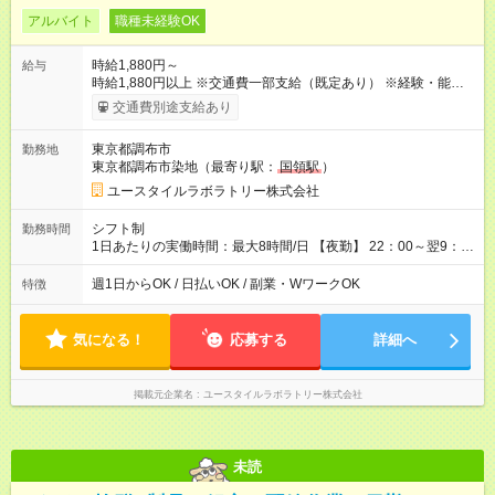
アルバイト
職種未経験OK
時給1,880円～
給与
時給1,880円以上 ※交通費一部支給（既定あり） ※経験・能力を
考慮して決定します 【収入例】 週1回勤務の場合：1,880円×8時
交通費別途支給あり
間×4回=6万0,160円 週3回勤務の場合：1,880円×8時間×12回
=18万0,480円 【試用期間】試用期間あり 試用期間の長さ：2ヶ
東京都調布市
勤務地
月 ※ 雇用形態と給与に、本採用時と異なる部分があります。 雇
東京都調布市染地（最寄り駅：
国領駅
）
用形態：本採用時と同じです。 給与：時給 1,660円以上
ユースタイルラボラトリー株式会社
シフト制
勤務時間
1日あたりの実働時間：最大8時間/日 【夜勤】 22：00～翌9：
00 ※週1日～OK ／ 夜勤専従 ＊＊ 勤務時間例 ＊＊ ■22時か
ら翌7時 ■23時から翌8時 ■24時から翌9時 など ※上記の時間
週1日からOK / 日払いOK / 副業・WワークOK
特徴
内で8時間勤務（休憩1時間）ご利用者様により、時間は異なり
ます。 ※曜日固定（毎週同じ曜日での勤務となります）
気になる！
応募する
詳細へ
掲載元企業名
ユースタイルラボラトリー株式会社
未読