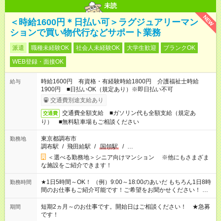
未読
NEW
＜時給1600円＊日払い可＞ラグジュアリーマン
ションで買い物代行などサポート業務
派遣
職種未経験OK
社会人未経験OK
大学生歓迎
ブランクOK
WEB登録・面接OK
時給1600円 有資格・有経験時給1800円 介護福祉士時給
給与
1900円 ■日払いOK（規定あり）※即日払い不可
交通費別途支給あり
交通費全額支給 ■ガソリン代も全額支給（規定あ
交通費
り） ■無料駐車場もご相談ください
東京都調布市
勤務地
調布駅
/
飛田給駅
/
国領駅
/
…
＜選べる勤務地＞シニア向けマンション ※他にもさまざま
な施設をご紹介できます！
★1日5時間～OK！ （例）9:00～18:00のあいだ もちろん1日8時
勤務時間
間のお仕事もご紹介可能です！ご希望をお聞かせください！ ★
家庭の都合でお休みが必要な場合も遠慮なくご相談ください。
※週最低15時間以上の勤務が必要です
短期2ヵ月～のお仕事です。開始日はご相談ください！ ★急募
期間
です！