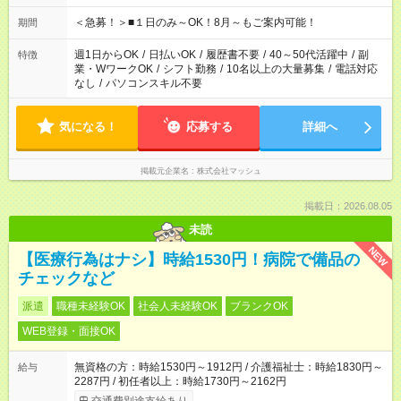
etc ★最短で3時間で5,120円のお仕事から 15時間で2万円近く稼
げるお仕事も！ ご希望のお時間に合わせてご紹介！ ※シフトは
＜急募！＞■１日のみ～OK！8月～もご案内可能！
期間
現場によって異なります。 ※勿論、休憩時間はあるのでご安心
ください！
週1日からOK
/
日払いOK
/
履歴書不要
/
40～50代活躍中
/
副
特徴
業・WワークOK
/
シフト勤務
/
10名以上の大量募集
/
電話対応
なし
/
パソコンスキル不要
気になる！
応募する
詳細へ
掲載元企業名
株式会社マッシュ
掲載日：2026.08.05
未読
NEW
【医療行為はナシ】時給1530円！病院で備品の
チェックなど
派遣
職種未経験OK
社会人未経験OK
ブランクOK
WEB登録・面接OK
無資格の方：時給1530円～1912円 / 介護福祉士：時給1830円～
給与
2287円 / 初任者以上：時給1730円～2162円