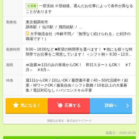
一部支給 ※登録後、選んだお仕事によって条件が異なる
交通費
ことがあります
東京都調布市
勤務地
調布駅
/
仙川駅
/
飛田給駅
/
…
大手物流会社（年齢不問／「無理なく続けられる」と好評の
職場です！）
9:00～18:00など ■希望の時間帯を選べます！ ▼他にも様々な時
勤務時間
間帯でお仕事をご用意しています！ ＜シフト例＞ 8:30～12:00
17:00～22:00 13:00～22:00 22:00～翌6:00 など
≪急募≫1日のみの単発からOK！ 即日スタートもOK！ ＃7
期間
月～ ＃8月～
週1日からOK
/
日払いOK
/
履歴書不要
/
40～50代活躍中
/
副
特徴
業・WワークOK
/
服装自由
/
シフト勤務
/
10名以上の大量募
集
/
電話対応なし
/
パソコンスキル不要
気になる！
応募する
詳細へ
掲載元企業名
株式会社マイワーク
掲載日：2026.08.05