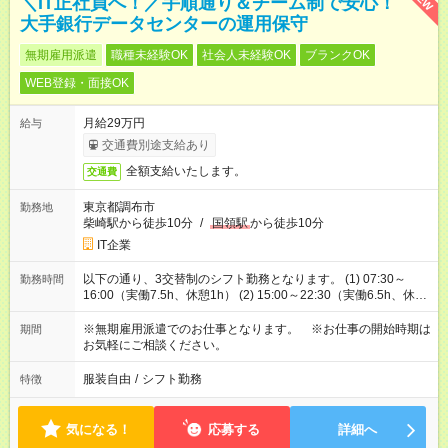
＼IT正社員へ！／手順通り＆チーム制で安心！
大手銀行データセンターの運用保守
無期雇用派遣
職種未経験OK
社会人未経験OK
ブランクOK
WEB登録・面接OK
月給29万円
給与
交通費別途支給あり
全額支給いたします。
交通費
東京都調布市
勤務地
柴崎駅から徒歩10分
/
国領駅
から徒歩10分
IT企業
以下の通り、3交替制のシフト勤務となります。 (1) 07:30～
勤務時間
16:00（実働7.5h、休憩1h） (2) 15:00～22:30（実働6.5h、休憩
1h） (3) 22:00～翌08:00（実働9h、休憩1h） ※基本的には
（1）～（3）を1週間ごとに交代で勤務します。 ※（2）の週は
※無期雇用派遣でのお仕事となります。 ※お仕事の開始時期は
期間
実働が短く、体への負担も少なめ！ 月の平均実働は、一般的
お気軽にご相談ください。
なフルタイムより10％ほど少ないため、プライベートにも余裕
が！
服装自由
/
シフト勤務
特徴
気になる！
応募する
詳細へ