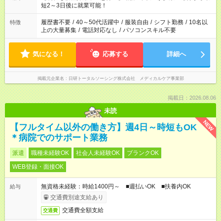
ね。 ※Wワーク希望の方へ 今ご覧のお仕事で希望する勤務時間
短2～3日後に就業可能！
と、もう1つのお仕事の勤務時間。 合計で週40時間を超える場
合は応募できません。
履歴書不要
/
40～50代活躍中
/
服装自由
/
シフト勤務
/
10名以
特徴
上の大量募集
/
電話対応なし
/
パソコンスキル不要
気になる！
応募する
詳細へ
掲載元企業名
日研トータルソーシング株式会社 メディカルケア事業部
掲載日：2026.08.06
未読
NEW
【フルタイム以外の働き方】週4日～時短もOK
＊病院でのサポート業務
派遣
職種未経験OK
社会人未経験OK
ブランクOK
WEB登録・面接OK
無資格未経験：時給1400円～ ■週払いOK ■扶養内OK
給与
交通費別途支給あり
交通費全額支給
交通費