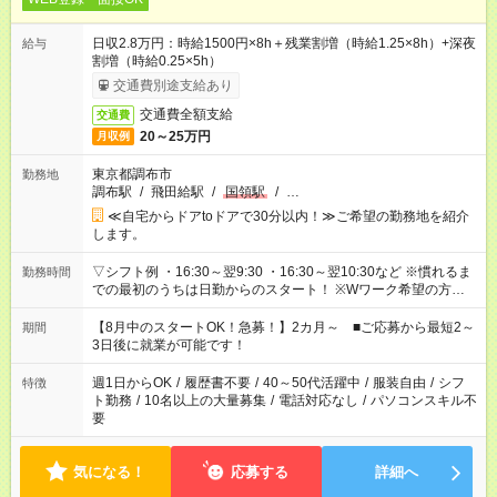
日収2.8万円：時給1500円×8h＋残業割増（時給1.25×8h）+深夜
給与
割増（時給0.25×5h）
交通費別途支給あり
交通費全額支給
交通費
20～25万円
月収例
東京都調布市
勤務地
調布駅
/
飛田給駅
/
国領駅
/
…
≪自宅からドアtoドアで30分以内！≫ご希望の勤務地を紹介
します。
▽シフト例 ・16:30～翌9:30 ・16:30～翌10:30など ※慣れるま
勤務時間
での最初のうちは日勤からのスタート！ ※Wワーク希望の方へ
今ご覧のお仕事で希望する勤務時間と、もう1つのお仕事の勤務
時間。 合計で週40時間を超える場合は応募できません。
【8月中のスタートOK！急募！】2カ月～ ■ご応募から最短2～
期間
3日後に就業が可能です！
週1日からOK
/
履歴書不要
/
40～50代活躍中
/
服装自由
/
シフ
特徴
ト勤務
/
10名以上の大量募集
/
電話対応なし
/
パソコンスキル不
要
気になる！
応募する
詳細へ