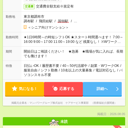
交通費全額支給※規定有
交通費
東京都調布市
勤務地
調布駅
/
飛田給駅
/
国領駅
/
…
＜シニア向けマンション＞
★1日6時間～の時短シフトOK ★スタート時間選べます！ 7:00～
勤務時間
16:00 9:00～17:00 11:00～19:00 など 残業なし！ ※Wワークの
場合、他のお仕事と合わせ週40時間超の就業はご案内できませ
ん ※法令に基づき、週20時間以上勤務は社会保険への加入対象
開始日はご相談ください！ ★急募 ★職場が気に入れば、長期
期間
となります ※労働者派遣法（日雇い派遣の原則禁止）により、
でも働けます！
短時間・短期間の就業はご案内が難しい場合があります
日払いOK
/
履歴書不要
/
40～50代活躍中
/
副業・WワークOK
/
特徴
服装自由
/
シフト勤務
/
10名以上の大量募集
/
電話対応なし
/
パ
ソコンスキル不要
気になる！
応募する
詳細へ
掲載元企業名
マンパワーグループ株式会社 ケアサービス事業部 （医療福祉介護関連）
掲載日：2026.08.05
未読