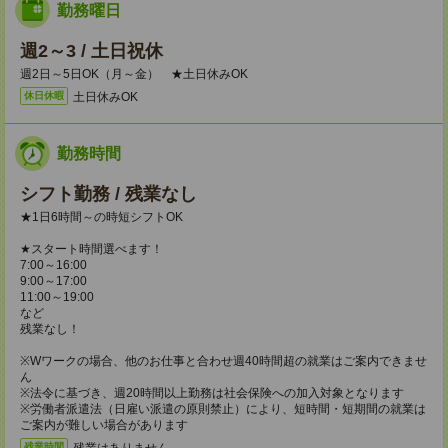
勤務曜日
週2～3 / 土日祝休
週2日～5日OK（月～金） ★土日休みOK
土日休みOK
休日休暇
勤務時間
シフト勤務 / 残業なし
★1日6時間～の時短シフトOK
★スタート時間選べます！
7:00～16:00
9:00～17:00
11:00～19:00
など
残業なし！
※Wワークの場合、他のお仕事と合わせ週40時間超の就業はご案内できませ
ん
※法令に基づき、週20時間以上勤務は社会保険への加入対象となります
※労働者派遣法（日雇い派遣の原則禁止）により、短時間・短期間の就業は
ご案内が難しい場合があります
残業はありません。
残業時間