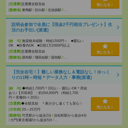
[交通費]
交通費全額支給
気になる！
[勤務地]
巣鴨駅
/
目白駅
/
北池袋駅
/
…
説明会参加で全員に【現金2千円相当プレゼント】生
活のお手伝い[派遣]
[給 与]
無資格未経験：時給1500円～ ■週払い
OK ■扶養内OK ■日収1万2000円以上
[交通費]
交通費全額支給
気になる！
[勤務地]
調布駅
/
飛田給駅
/
国領駅
/
…
【完全在宅！】難しい業務なし＆電話なし！ゆっく
りの11時～時短＊データ入力・事務[派遣]
[給 与]
◆時給1,700円＊日払い・週払いOK＊昇給
あり♪【月収例】 ・約204,000円 （時給1,700
円 × 実働6h × 20日）
[交通費]
◆全額支給 ＊家が少し遠くても安心！
気になる！
[月収例]
20～25万円
[勤務地]
竹芝駅から徒歩2分
/
浜松町駅から徒歩4分
/
大門(東京都)駅から徒歩5分
/
…