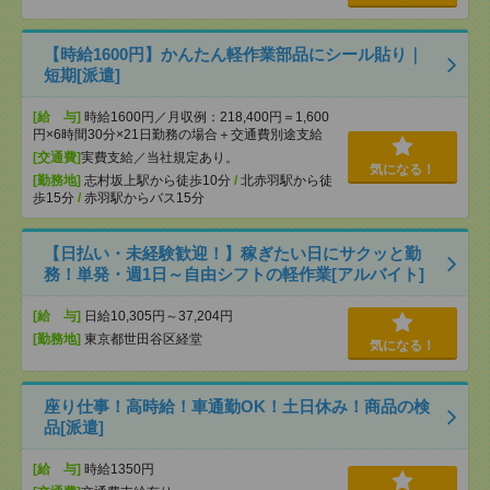
【時給1600円】かんたん軽作業部品にシール貼り｜
短期[派遣]
[給 与]
時給1600円／月収例：218,400円＝1,600
円×6時間30分×21日勤務の場合＋交通費別途支給
[交通費]
実費支給／当社規定あり。
気になる！
[勤務地]
志村坂上駅から徒歩10分
/
北赤羽駅から徒
歩15分
/
赤羽駅からバス15分
【日払い・未経験歓迎！】稼ぎたい日にサクッと勤
務！単発・週1日～自由シフトの軽作業[アルバイト]
[給 与]
日給10,305円～37,204円
[勤務地]
東京都世田谷区経堂
気になる！
座り仕事！高時給！車通勤OK！土日休み！商品の検
品[派遣]
[給 与]
時給1350円