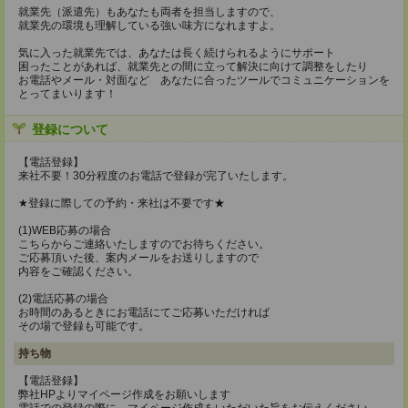
就業先（派遣先）もあなたも両者を担当しますので、
就業先の環境も理解している強い味方になれますよ。
気に入った就業先では、あなたは長く続けられるようにサポート
困ったことがあれば、就業先との間に立って解決に向けて調整をしたり
お電話やメール・対面など あなたに合ったツールでコミュニケーションを
とってまいります！
登録について
【電話登録】
来社不要！30分程度のお電話で登録が完了いたします。
★登録に際しての予約・来社は不要です★
(1)WEB応募の場合
こちらからご連絡いたしますのでお待ちください。
ご応募頂いた後、案内メールをお送りしますので
内容をご確認ください。
(2)電話応募の場合
お時間のあるときにお電話にてご応募いただければ
その場で登録も可能です。
持ち物
【電話登録】
弊社HPよりマイページ作成をお願いします