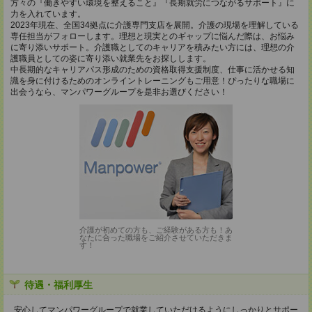
方々の『働きやすい環境を整えること』『長期就労につながるサポート』に
力を入れています。
2023年現在、全国34拠点に介護専門支店を展開。介護の現場を理解している
専任担当がフォローします。理想と現実とのギャップに悩んだ際は、お悩み
に寄り添いサポート。介護職としてのキャリアを積みたい方には、理想の介
護職員としての姿に寄り添い就業先をお探しします。
中長期的なキャリアパス形成のための資格取得支援制度、仕事に活かせる知
識を身に付けるためのオンライントレーニングもご用意！ぴったりな職場に
出会うなら、マンパワーグループを是非お選びください！
介護が初めての方も、ご経験がある方も！あ
なたに合った職場をご紹介させていただきま
す！
待遇・福利厚生
安心してマンパワーグループで就業していただけるようにしっかりとサポー