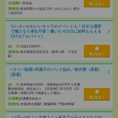
[交通費]
一部支給
気になる！
[勤務地]
桜木町駅から徒歩12分
/
みなとみらい駅か
ら徒歩5分
ちいさいかわいいキャラのイベントも！好きな場所
で働ける☆来社不要！働いたその日に給料もらえる
◎/T1[アルバイト]
[給 与]
日給13,000円～
[勤務地]
東京都世田谷区北沢（最寄り駅：下北沢
気になる！
駅）
<タイパ抜群>和菓子のパック詰め／軽作業（夜勤）
[派遣]
[給 与]
基本時給1500円・深夜時給1875円 ※交通
費全額支給（規定あり） 【月収例】28.5万円（20
日勤務＋深夜120h ※残業なしの場合）
気になる！
[交通費]
交通費支給あり
[勤務地]
木場(東京都)駅
/
東陽町駅
/
門前仲町駅
＜1日～OK！レア求人！＞有名アーティストなどの