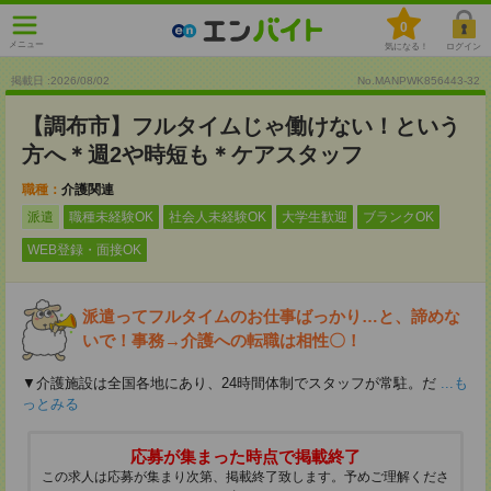
0
メニュー
気になる！
ログイン
掲載日 :2026
/
08
/
02
No.MANPWK856443-32
【調布市】フルタイムじゃ働けない！という
方へ＊週2や時短も＊ケアスタッフ
職種：
介護関連
派遣
職種未経験OK
社会人未経験OK
大学生歓迎
ブランクOK
WEB登録・面接OK
派遣ってフルタイムのお仕事ばっかり…と、諦めな
いで！事務→介護への転職は相性〇！
▼介護施設は全国各地にあり、24時間体制でスタッフが常駐。だ
...も
っとみる
応募が集まった時点で掲載終了
この求人は応募が集まり次第、掲載終了致します。予めご理解くださ