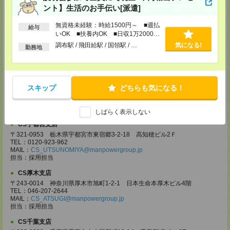
担当：採用担当
ント】生活のお手伝い[派遣]
CS大宮支店
無資格未経験：時給1500円～ ■週払
給与
〒330-0854 埼玉県さいたま市大宮区桜木町 1-10-16 シーノ大宮ノース
いOK ■扶養内OK ■日収1万2000円
ウイング 9階
以上
TEL：0120-769-355
調布駅 / 飛田給駅 / 国領駅 / …
気になる!
勤務地
MAIL：
CS_OMIYA@manpowergroup.jp
担当：採用担当
CS高崎支店
〒370-0831 群馬県高崎市あら町167 高崎第一生命ビルディング11Ｆ
スキップ
どちらも気になる！
TEL：027-320-6558
MAIL：
CS_TAKASAKI@manpowergroup.jp
担当：採用担当
しばらく表示しない
CS宇都宮支店
〒321-0953 栃木県宇都宮市東宿郷3-2-18 高知穂ビル2Ｆ
TEL：0120-923-962
MAIL：
CS_UTSUNOMIYA@manpowergroup.jp
担当：採用担当
CS厚木支店
〒243-0014 神奈川県厚木市旭町1-2-1 日本生命本厚木ビル4階
TEL：046-207-2644
MAIL：
CS_ATSUGI@manpowergroup.jp
担当：採用担当
CS千葉支店