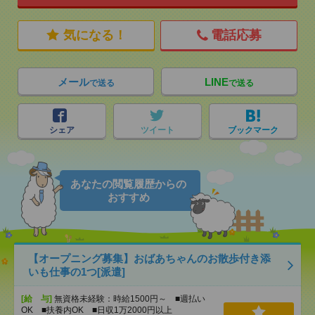
気になる！
電話応募
メール
LINE
で送る
で送る
シェア
ツイート
ブックマーク
あなたの閲覧履歴からの
おすすめ
【オープニング募集】おばあちゃんのお散歩付き添
いも仕事の1つ[派遣]
[給 与]
無資格未経験：時給1500円～ ■週払い
OK ■扶養内OK ■日収1万2000円以上