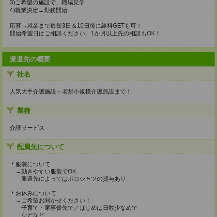
3)ご希望の施設で、職場見学
4)就業決定→勤務開始
応募→就業まで最短3日＆10日後に給料GETも可！
開始希望日はご相談ください。1か月以上先の相談もOK！
派遣先の概要
社名
人気大手介護施設～老舗小規模介護施設まで！
業種
介護サービス
配属先について
＊服装について
→動きやすい服装でOK
派遣先によってはポロシャツの貸与あり
＊お休みについて
→ご希望お聞かせください！
子育て・家事優先で／はじめは日数少なめで
などなど