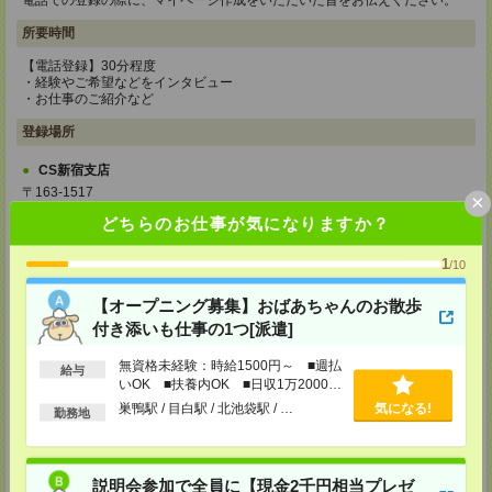
電話での登録の際に、マイページ作成をいただいた旨をお伝えください。
所要時間
【電話登録】30分程度
・経験やご希望などをインタビュー
・お仕事のご紹介など
登録場所
CS新宿支店
〒163-1517
×
東京都新宿区西新宿 1-6-1 新宿エルタワー 17F
どちらのお仕事が気になりますか？
TEL：0120-659-458
MAIL：
CS_SHINJUKU@manpowergroup.jp
担当：採用担当
1
/10
CS立川支店
【オープニング募集】おばあちゃんのお散歩
〒190-0012
付き添いも仕事の1つ[派遣]
東京都立川市曙町2-34-7 ファーレイーストビル 8F
TEL：0120-659-460
MAIL：
CS_TACHIKAWA@manpowergroup.jp
無資格未経験：時給1500円～ ■週払
給与
担当：採用担当
いOK ■扶養内OK ■日収1万2000円
以上
巣鴨駅 / 目白駅 / 北池袋駅 / …
気になる!
CS横浜支店
勤務地
〒220-8136
神奈川県横浜市西区みなとみらい 2-2-1 横浜ランドマークタワー36F
TEL：0120-659-459
MAIL：
CS_YOKOHAMA@manpowergroup.jp
説明会参加で全員に【現金2千円相当プレゼ