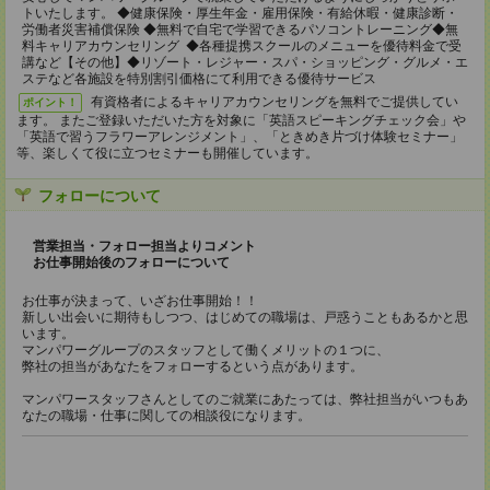
トいたします。 ◆健康保険・厚生年金・雇用保険・有給休暇・健康診断・
労働者災害補償保険 ◆無料で自宅で学習できるパソコントレーニング◆無
料キャリアカウンセリング ◆各種提携スクールのメニューを優待料金で受
講など【その他】◆リゾート・レジャー・スパ・ショッピング・グルメ・エ
ステなど各施設を特別割引価格にて利用できる優待サービス
有資格者によるキャリアカウンセリングを無料でご提供してい
ポイント！
ます。 またご登録いただいた方を対象に「英語スピーキングチェック会」や
「英語で習うフラワーアレンジメント」、「ときめき片づけ体験セミナー」
等、楽しくて役に立つセミナーも開催しています。
フォローについて
営業担当・フォロー担当よりコメント
お仕事開始後のフォローについて
お仕事が決まって、いざお仕事開始！！
新しい出会いに期待もしつつ、はじめての職場は、戸惑うこともあるかと思
います。
マンパワーグループのスタッフとして働くメリットの１つに、
弊社の担当があなたをフォローするという点があります。
マンパワースタッフさんとしてのご就業にあたっては、弊社担当がいつもあ
なたの職場・仕事に関しての相談役になります。