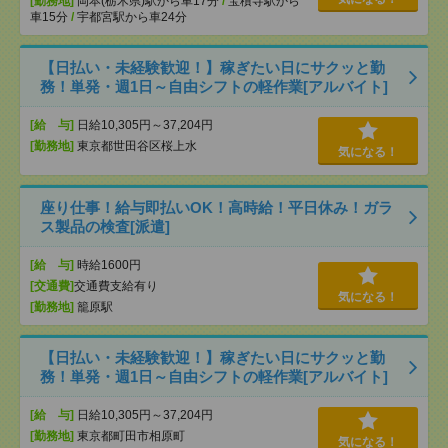
[勤務地]
岡本(栃木県)駅から車17分
/
宝積寺駅から
車15分
/
宇都宮駅から車24分
【日払い・未経験歓迎！】稼ぎたい日にサクッと勤
務！単発・週1日～自由シフトの軽作業[アルバイト]
[給 与]
日給10,305円～37,204円
[勤務地]
東京都世田谷区桜上水
気になる！
座り仕事！給与即払いOK！高時給！平日休み！ガラ
ス製品の検査[派遣]
[給 与]
時給1600円
[交通費]
交通費支給有り
気になる！
[勤務地]
籠原駅
【日払い・未経験歓迎！】稼ぎたい日にサクッと勤
務！単発・週1日～自由シフトの軽作業[アルバイト]
[給 与]
日給10,305円～37,204円
[勤務地]
東京都町田市相原町
気になる！