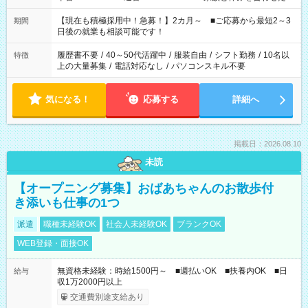
い」 「余裕を持って夕飯の準備がしたい」 「できれば残業はし
たくない」 など、ご希望を教えてくださいね。 ※Wワーク希望
【現在も積極採用中！急募！】2カ月～ ■ご応募から最短2～3
期間
の方へ 今ご覧のお仕事で希望する勤務時間と、もう1つのお仕事
日後の就業も相談可能です！
の勤務時間。 合計で週40時間を超える場合は応募できません。
履歴書不要
/
40～50代活躍中
/
服装自由
/
シフト勤務
/
10名以
特徴
上の大量募集
/
電話対応なし
/
パソコンスキル不要
気になる！
応募する
詳細へ
掲載日：2026.08.10
未読
【オープニング募集】おばあちゃんのお散歩付
き添いも仕事の1つ
派遣
職種未経験OK
社会人未経験OK
ブランクOK
WEB登録・面接OK
無資格未経験：時給1500円～ ■週払いOK ■扶養内OK ■日
給与
収1万2000円以上
交通費別途支給あり