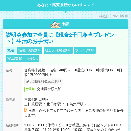
あなたの閲覧履歴からのオススメ
掲載日：2026.08.10
未読
説明会参加で全員に【現金2千円相当プレゼン
ト】生活のお手伝い
派遣
職種未経験OK
社会人未経験OK
ブランクOK
WEB登録・面接OK
無資格未経験：時給1500円～ ■週払いOK ■扶養内OK ■日
給与
収1万2000円以上
交通費別途支給あり
交通費全額支給
交通費
東京都世田谷区
勤務地
三軒茶屋駅
/
世田谷駅
/
下高井戸駅
/
…
≪自宅からドアtoドアで30分以内！≫ご希望の勤務地を紹介
します。
9:00～18:00（休憩60分） ■ご希望があれば下記シフトもOK！
勤務時間
早番 7:00～16:00 遅番 10:00～19:00 「家族と休みを合わせた