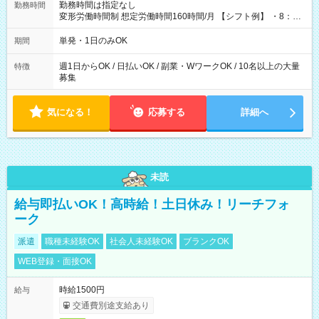
勤務時間は指定なし
勤務時間
変形労働時間制 想定労働時間160時間/月 【シフト例】 ・8：00
～21：00
単発・1日のみOK
期間
週1日からOK / 日払いOK / 副業・WワークOK / 10名以上の大量
特徴
募集
気になる！
応募する
詳細へ
未読
給与即払いOK！高時給！土日休み！リーチフォ
ーク
派遣
職種未経験OK
社会人未経験OK
ブランクOK
WEB登録・面接OK
時給1500円
給与
交通費別途支給あり