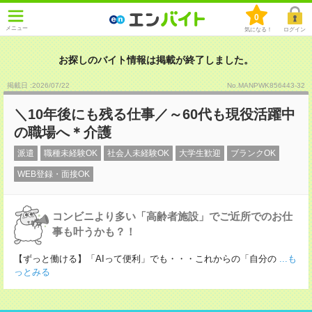
0
メニュー
気になる！
ログイン
お探しのバイト情報は掲載が終了しました。
掲載日 :2026
/
07
/
22
No.MANPWK856443-32
＼10年後にも残る仕事／～60代も現役活躍中
の職場へ＊介護
派遣
職種未経験OK
社会人未経験OK
大学生歓迎
ブランクOK
WEB登録・面接OK
コンビニより多い「高齢者施設」でご近所でのお仕
事も叶うかも？！
【ずっと働ける】「AIって便利」でも・・・これからの「自分の
...も
っとみる