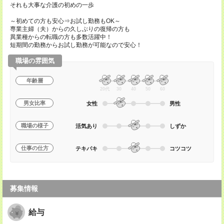
それも大事な介護の初めの一歩
～初めての方も安心⇒お試し勤務もOK～
専業主婦（夫）からの久しぶりの復帰の方も
異業種からの転職の方も多数活躍中！
短期間の勤務からお試し勤務が可能なので安心！
職場の雰囲気
年齢層
20代
30
40
50
60
男女比率
女性
男性
職場の様子
活気あり
しずか
仕事の仕方
テキパキ
コツコツ
募集情報
給与