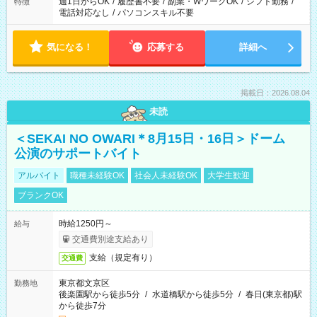
週1日からOK
/
履歴書不要
/
副業・WワークOK
/
シフト勤務
/
特徴
電話対応なし
/
パソコンスキル不要
気になる！
応募する
詳細へ
掲載日：2026.08.04
未読
＜SEKAI NO OWARI＊8月15日・16日＞ドーム
公演のサポートバイト
アルバイト
職種未経験OK
社会人未経験OK
大学生歓迎
ブランクOK
時給1250円～
給与
交通費別途支給あり
支給（規定有り）
交通費
東京都文京区
勤務地
後楽園駅から徒歩5分
/
水道橋駅から徒歩5分
/
春日(東京都)駅
から徒歩7分