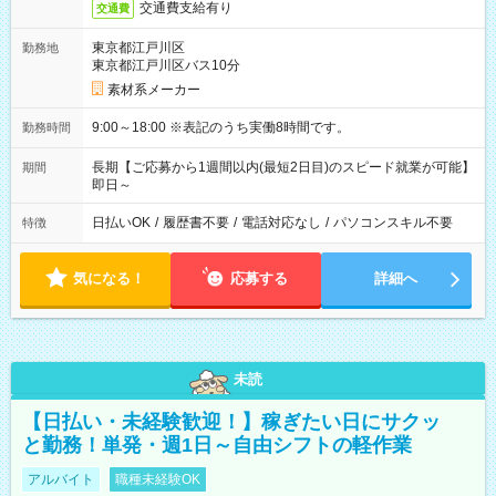
交通費支給有り
交通費
東京都江戸川区
勤務地
東京都江戸川区バス10分
素材系メーカー
9:00～18:00 ※表記のうち実働8時間です。
勤務時間
長期【ご応募から1週間以内(最短2日目)のスピード就業が可能】
期間
即日～
日払いOK
/
履歴書不要
/
電話対応なし
/
パソコンスキル不要
特徴
気になる！
応募する
詳細へ
未読
【日払い・未経験歓迎！】稼ぎたい日にサクッ
と勤務！単発・週1日～自由シフトの軽作業
アルバイト
職種未経験OK