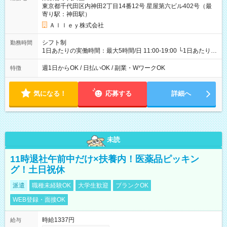
東京都千代田区内神田2丁目14番12号 星屋第六ビル402号（最
寄り駅：神田駅）
Ａｌｌｅｙ株式会社
シフト制
勤務時間
1日あたりの実働時間：最大5時間/日 11:00-19:00 └1日あたりの
実働時間：1-5時間 └上記の時間帯内であれば、いつでも勤務可
能！ └平日・土曜日の中で、お好きな曜日でご勤務いただけま
週1日からOK / 日払いOK / 副業・WワークOK
特徴
す！ 【シフト例】 ・11:00～14:00 ・16:30～19:00 ・13:00～
18:00 などのように、自由な働き方が可能なお仕事です！
気になる！
応募する
詳細へ
未読
11時退社午前中だけ×扶養内！医薬品ピッキン
グ！土日祝休
派遣
職種未経験OK
大学生歓迎
ブランクOK
WEB登録・面接OK
時給1337円
給与