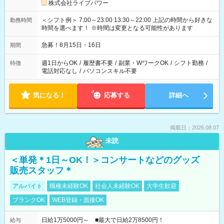
株式会社ライブパワー
＜シフト例＞ 7:00～23:00 13:30～22:00 上記の時間から好きな
勤務時間
時間を選べます！ ※時間は変更となる可能性があります
急募！8月15日・16日
期間
週1日からOK
/
履歴書不要
/
副業・WワークOK
/
シフト勤務
/
特徴
電話対応なし
/
パソコンスキル不要
気になる！
応募する
詳細へ
掲載日：2026.08.07
未読
＜単発＊1日～OK！＞コンサートなどのグッズ
販売スタッフ＊
アルバイト
職種未経験OK
社会人未経験OK
大学生歓迎
ブランクOK
WEB登録・面接OK
日給1万5000円～ ■最大で日給2万8500円！
給与