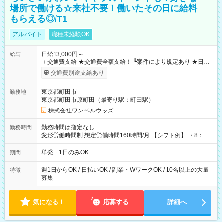
場所で働ける☆来社不要！働いたその日に給料
もらえる◎/T1
アルバイト
職種未経験OK
日給13,000円～
給与
＋交通費支給 ★交通費全額支給！ ┗案件により規定あり ★日払
いOK！（規定あり） ┗働いたその日に現金GET♪ お仕事後はコ
交通費別途支給あり
ンビニATMから 日払い分を引き落とせます！ 【試用期間】試
用期間なし
東京都町田市
勤務地
東京都町田市原町田（最寄り駅：町田駅）
株式会社ワンベルウッズ
勤務時間は指定なし
勤務時間
変形労働時間制 想定労働時間160時間/月 【シフト例】 ・8：00
～21：00
単発・1日のみOK
期間
週1日からOK / 日払いOK / 副業・WワークOK / 10名以上の大量
特徴
募集
気になる！
応募する
詳細へ