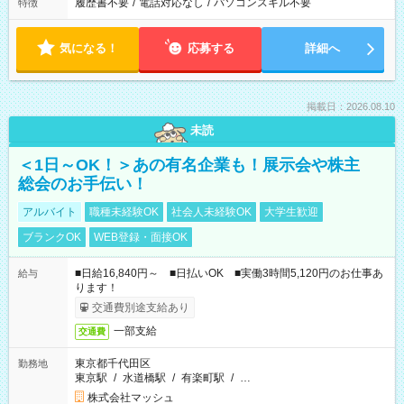
履歴書不要
/
電話対応なし
/
パソコンスキル不要
特徴
気になる！
応募する
詳細へ
掲載日：2026.08.10
未読
＜1日～OK！＞あの有名企業も！展示会や株主
総会のお手伝い！
アルバイト
職種未経験OK
社会人未経験OK
大学生歓迎
ブランクOK
WEB登録・面接OK
■日給16,840円～ ■日払いOK ■実働3時間5,120円のお仕事あ
給与
ります！
交通費別途支給あり
一部支給
交通費
東京都千代田区
勤務地
東京駅
/
水道橋駅
/
有楽町駅
/
…
株式会社マッシュ