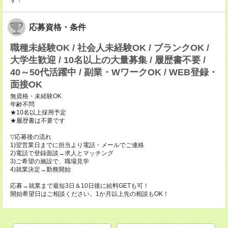
す！
応募資格・条件
職種未経験OK / 社会人未経験OK / ブランクOK /
大学生歓迎 / 10名以上の大量募集 / 履歴書不要 /
40～50代活躍中 / 副業・WワークOK / WEB登録・
面接OK
無資格・未経験OK
年齢不問
★10名以上採用予定
★履歴書は不要です
▽応募後の流れ
1)翌営業日までに担当より電話・メールでご連絡
2)電話で登録面談→求人とマッチング
3)ご希望の施設で、職場見学
4)就業決定→勤務開始
応募→就業まで最短3日＆10日後に給料GETも可！
開始希望日はご相談ください。1か月以上先の相談もOK！