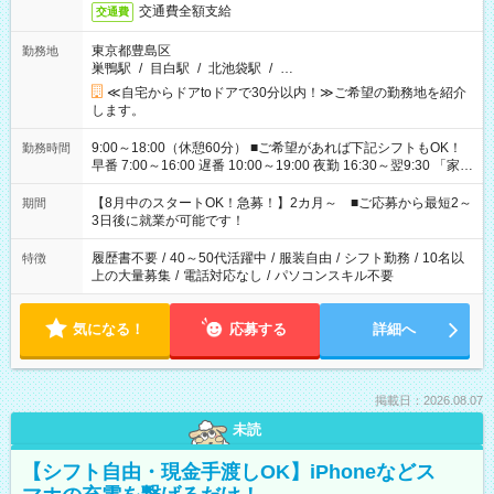
交通費全額支給
交通費
東京都豊島区
勤務地
巣鴨駅
/
目白駅
/
北池袋駅
/
…
≪自宅からドアtoドアで30分以内！≫ご希望の勤務地を紹介
します。
9:00～18:00（休憩60分） ■ご希望があれば下記シフトもOK！
勤務時間
早番 7:00～16:00 遅番 10:00～19:00 夜勤 16:30～翌9:30 「家族
と休みを合わせたい」 「余裕を持って夕飯の準備がしたい」
「できれば残業はしたくない」 など、ご希望を教えてください
【8月中のスタートOK！急募！】2カ月～ ■ご応募から最短2～
期間
ね。 ※Wワーク希望の方へ 今ご覧のお仕事で希望する勤務時間
3日後に就業が可能です！
と、もう1つのお仕事の勤務時間。 合計で週40時間を超える場
合は応募できません。
履歴書不要
/
40～50代活躍中
/
服装自由
/
シフト勤務
/
10名以
特徴
上の大量募集
/
電話対応なし
/
パソコンスキル不要
気になる！
応募する
詳細へ
掲載日：2026.08.07
未読
【シフト自由・現金手渡しOK】iPhoneなどス