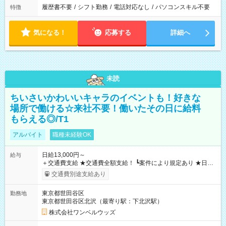
履歴書不要
/
シフト勤務
/
電話対応なし
/
パソコンスキル不要
特徴
気になる！
応募する
詳細へ
未読
ちいさいかわいいキャラのイベントも！好きな
場所で働ける☆来社不要！働いたその日に給料
もらえる◎/T1
アルバイト
職種未経験OK
日給13,000円～
給与
＋交通費支給 ★交通費全額支給！ ┗案件により規定あり ★日払
いOK！（規定あり） ┗働いたその日に現金GET♪ お仕事後はコ
交通費別途支給あり
ンビニATMから 日払い分を引き落とせます！ 【試用期間】試
用期間なし
東京都世田谷区
勤務地
東京都世田谷区北沢（最寄り駅：下北沢駅）
株式会社ワンベルウッズ