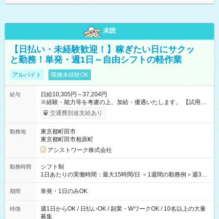
未読
【日払い・未経験歓迎！】稼ぎたい日にサクッ
と勤務！単発・週1日～自由シフトの軽作業
アルバイト
職種未経験OK
日給10,305円～37,204円
給与
※経験・能力等を考慮の上、加給・優遇いたします。 【試用期
間】試用期間なし
交通費別途支給あり
東京都町田市
勤務地
東京都町田市相原町
アシストワーク株式会社
シフト制
勤務時間
1日あたりの実働時間：最大15時間/日 ＜1週間の勤務例＞週3回
勤務 勤務：月・水・金 休み：火・木・土・日 好きな時にお仕事
可能です！ ※1日あたりの最大実働時間は日勤、夜勤共に勤務し
単発・1日のみOK
期間
た時間になります。
週1日からOK / 日払いOK / 副業・WワークOK / 10名以上の大量
特徴
募集