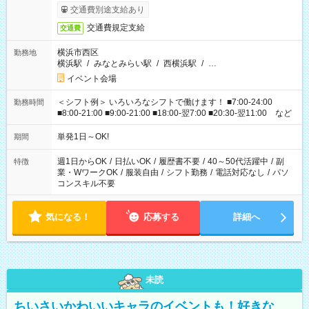
交通費別途支給あり
交通費規定支給
交通費
横浜市西区
勤務地
横浜駅
/
みなとみらい駅
/
西横浜駅
/
…
イベント会場
＜シフト例＞ いろいろなシフトで働けます！ ■7:00-24:00
勤務時間
■8:00-21:00 ■9:00-21:00 ■18:00-翌7:00 ■20:30-翌11:00 など
単発1日～OK!
期間
週1日からOK
/
日払いOK
/
履歴書不要
/
40～50代活躍中
/
副
特徴
業・WワークOK
/
服装自由
/
シフト勤務
/
電話対応なし
/
パソ
コンスキル不要
気になる！
応募する
詳細へ
未読
ちいさいかわいいキャラのイベントも！好きな