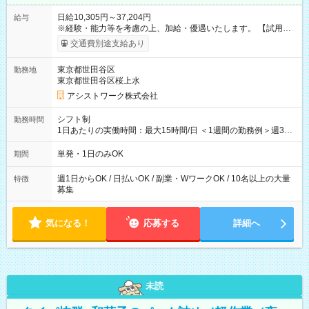
日給10,305円～37,204円
給与
※経験・能力等を考慮の上、加給・優遇いたします。 【試用期
間】試用期間なし
交通費別途支給あり
東京都世田谷区
勤務地
東京都世田谷区桜上水
アシストワーク株式会社
シフト制
勤務時間
1日あたりの実働時間：最大15時間/日 ＜1週間の勤務例＞週3回
勤務 勤務：月・水・金 休み：火・木・土・日 好きな時にお仕事
可能です！ ※1日あたりの最大実働時間は日勤、夜勤共に勤務し
単発・1日のみOK
期間
た時間になります。
週1日からOK / 日払いOK / 副業・WワークOK / 10名以上の大量
特徴
募集
気になる！
応募する
詳細へ
未読