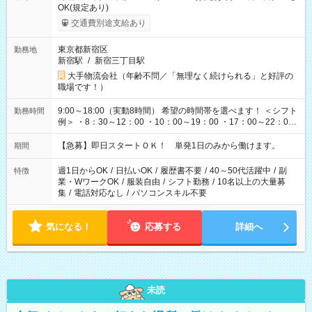
OK(規定あり)
交通費別途支給あり
東京都新宿区
勤務地
新宿駅
/
新宿三丁目駅
大手物流会社（年齢不問／「無理なく続けられる」と好評の
職場です！）
9:00～18:00（実動8時間） 希望の時間帯を選べます！ ＜シフト
勤務時間
例＞ ・8：30～12：00 ・10：00～19：00 ・17：00～22：00
・13：00～22：00 ・22：00～翌6：00 など
【急募】即日スタートＯＫ！ 単発1日のみから働けます。
期間
週1日からOK
/
日払いOK
/
履歴書不要
/
40～50代活躍中
/
副
特徴
業・WワークOK
/
服装自由
/
シフト勤務
/
10名以上の大量募
集
/
電話対応なし
/
パソコンスキル不要
気になる！
応募する
詳細へ
未読