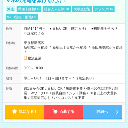
マホの充電を繋げるだけ！
派遣
職種未経験OK
社会人未経験OK
大学生歓迎
ブランクOK
WEB登録・面接OK
時給1414円～ ▼日払いOK（規定あり） ■初勤務手当あり
給与
※規定による
東京都新宿区
勤務地
新宿駅から徒歩
/
新宿三丁目駅から徒歩
/
高田馬場駅から徒歩
/
…
物流企業
9:00～18:00
勤務時間
即日～OK！ 1日～働けます＾＾（規定あり）
期間
週1日からOK
/
日払いOK
/
履歴書不要
/
40～50代活躍中
/
副
特徴
業・WワークOK
/
服装自由
/
シフト勤務
/
10名以上の大量募
集
/
電話対応なし
/
パソコンスキル不要
気になる！
応募する
詳細へ