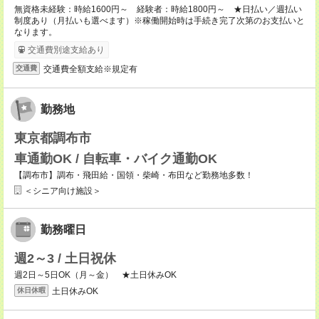
無資格未経験：時給1600円～ 経験者：時給1800円～ ★日払い／週払い
制度あり（月払いも選べます）※稼働開始時は手続き完了次第のお支払いと
なります。
交通費別途支給あり
交通費全額支給※規定有
交通費
勤務地
東京都調布市
車通勤OK / 自転車・バイク通勤OK
【調布市】調布・飛田給・国領・柴崎・布田など勤務地多数！
＜シニア向け施設＞
勤務曜日
週2～3 / 土日祝休
週2日～5日OK（月～金） ★土日休みOK
土日休みOK
休日休暇