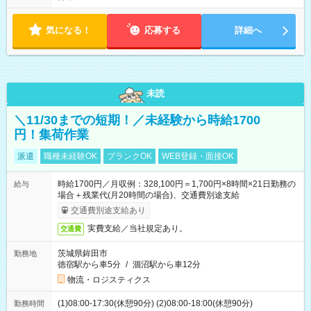
気になる！
応募する
詳細へ
未読
＼11/30までの短期！／未経験から時給1700
円！集荷作業
派遣
職種未経験OK
ブランクOK
WEB登録・面接OK
時給1700円／月収例：328,100円＝1,700円×8時間×21日勤務の
給与
場合＋残業代(月20時間の場合)、交通費別途支給
交通費別途支給あり
実費支給／当社規定あり。
交通費
茨城県鉾田市
勤務地
徳宿駅から車5分
/
涸沼駅から車12分
物流・ロジスティクス
(1)08:00-17:30(休憩90分) (2)08:00-18:00(休憩90分)
勤務時間