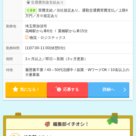
交通費別途支給あり
実費支給／当社規定あり。通勤交通費実費支払／上限4
交通費
万円／月※規定あり
埼玉県加須市
勤務地
花崎駅から車6分
/
栗橋駅から車15分
物流・ロジスティクス
(1)07:00-11:00(休憩0分)
勤務時間
3ヶ月以上／即日～長期（3ヶ月更新）
期間
履歴書不要
/
40～50代活躍中
/
副業・WワークOK
/
10名以上の
特徴
大量募集
気になる！
応募する
詳細へ