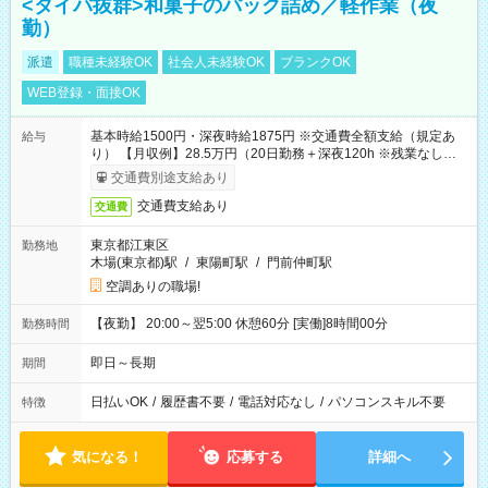
<タイパ抜群>和菓子のパック詰め／軽作業（夜
勤）
派遣
職種未経験OK
社会人未経験OK
ブランクOK
WEB登録・面接OK
基本時給1500円・深夜時給1875円 ※交通費全額支給（規定あ
給与
り） 【月収例】28.5万円（20日勤務＋深夜120h ※残業なしの場
合）
交通費別途支給あり
交通費支給あり
交通費
東京都江東区
勤務地
木場(東京都)駅
/
東陽町駅
/
門前仲町駅
空調ありの職場!
【夜勤】 20:00～翌5:00 休憩60分 [実働]8時間00分
勤務時間
即日～長期
期間
日払いOK
/
履歴書不要
/
電話対応なし
/
パソコンスキル不要
特徴
気になる！
応募する
詳細へ