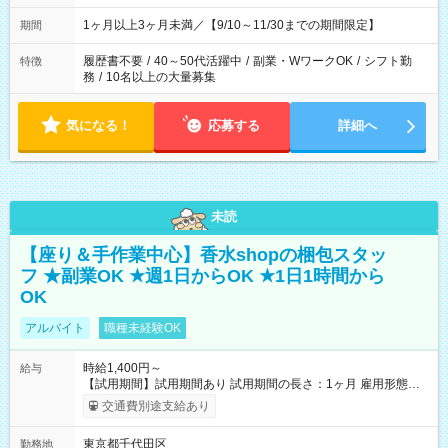
1ヶ月以上3ヶ月未満／【9/10～11/30までの期間限定】
期間
履歴書不要
/
40～50代活躍中
/
副業・WワークOK
/
シフト勤
特徴
務
/
10名以上の大量募集
気になる！
応募する
詳細へ
未読
【座り＆手作業中心】香水shopの梱包スタッ
フ ★副業OK ★週1日からOK ★1日1時間から
OK
アルバイト
職種未経験OK
時給1,400円～
給与
【試用期間】試用期間あり 試用期間の長さ：1ヶ月 雇用形態、
給与は本採用時と同じです。
交通費別途支給あり
東京都千代田区
勤務地