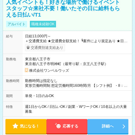
人気イベントも！好きな場所で働けるイベント
スタッフ☆来社不要！働いたその日に給料もら
える日払い/T1
アルバイト
職種未経験OK
日給13,000円～
給与
＋交通費支給 ★交通費全額支給！ ┗案件により規定あり ★日払
いOK！（規定あり） ┗働いたその日に現金GET♪ お仕事後はコ
交通費別途支給あり
ンビニATMから 日払い分を引き落とせます！ 【試用期間】試
用期間なし
東京都八王子市
勤務地
東京都八王子市明神町（最寄り駅：京王八王子駅）
株式会社ワンベルウッズ
勤務時間は指定なし
勤務時間
変形労働時間制 想定労働時間160時間/月 【シフト例】 ・8：00
～21：00
単発・1日のみOK
期間
週1日からOK / 日払いOK / 副業・WワークOK / 10名以上の大量
特徴
募集
気になる！
応募する
詳細へ