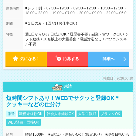
■シフト例 ・07:00～19:30 ・09:00～12:00 ・10:00～17:00 ・
勤務時間
18:00～23:00 ・19:00～07:00 ・20:00～09:00 ・22:00～06:00
etc ★最短で3時間で5,120円のお仕事から 15時間で2万円近く稼
げるお仕事も！ ご希望のお時間に合わせてご紹介！ ※シフトは
■１日のみ・1回だけお仕事OK！
期間
現場によって異なります。 ※勿論、休憩時間はあるのでご安心
ください！
週1日からOK
/
日払いOK
/
履歴書不要
/
副業・WワークOK
/
シ
特徴
フト勤務
/
10名以上の大量募集
/
電話対応なし
/
パソコンスキ
ル不要
気になる！
応募する
詳細へ
掲載日：2026.08.10
未読
短時間シフトあり！WEBでサクッと登録OK＊
クッキーなどの仕分け
派遣
職種未経験OK
社会人未経験OK
大学生歓迎
ブランクOK
WEB登録・面接OK
時給1500円 ■日払い・週払いOK！(規定あり) ■現金日払いも
給与