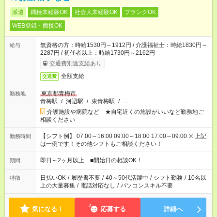
派遣
職種未経験OK
社会人未経験OK
ブランクOK
WEB登録・面接OK
無資格の方：時給1530円～1912円 / 介護福祉士：時給1830円～
給与
2287円 / 初任者以上：時給1730円～2162円
交通費別途支給あり
全額支給
交通費
東京都青梅市
勤務地
青梅駅
/
河辺駅
/
東青梅駅
/
…
介護施設や病院など ★自宅近くの施設がいいなど勤務地ご
相談ください
【シフト例】 07:00～16:00 09:00～18:00 17:00～09:00 ※ 上記
勤務時間
は一例です！その他シフトもご相談ください！
即日～2ヶ月以上 ■開始日の相談OK！
期間
日払いOK
/
履歴書不要
/
40～50代活躍中
/
シフト勤務
/
10名以
特徴
上の大量募集
/
電話対応なし
/
パソコンスキル不要
気になる！
応募する
詳細へ