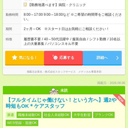
【勤務地選べます】病院・クリニック
8:00～17:00 9:00～18:00など ※ご希望の時間帯をご相談くださ
勤務時間
い。
2ヶ月～OK ※スタート日はお気軽にご相談ください！
期間
履歴書不要
/
40～50代活躍中
/
服装自由
/
シフト勤務
/
10名以
特徴
上の大量募集
/
パソコンスキル不要
気になる！
応募する
詳細へ
掲載元企業名
株式会社スタッフサービス メディカル事業本部
掲載日：2026.08.06
未読
NEW
【フルタイムじゃ働けない！という方へ】週2や
時短もOK＊ケアスタッフ
派遣
職種未経験OK
社会人未経験OK
大学生歓迎
ブランクOK
WEB登録・面接OK