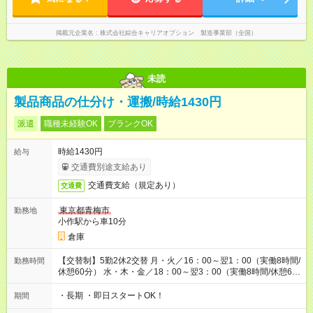
掲載元企業名
株式会社綜合キャリアオプション 製造事業部（全国）
未読
製品商品の仕分け・運搬/時給1430円
派遣
職種未経験OK
ブランクOK
時給1430円
給与
交通費別途支給あり
交通費支給（規定あり）
交通費
東京都青梅市
勤務地
小作駅から車10分
倉庫
【交替制】5勤2休2交替 月・火／16：00～翌1：00（実働8時間/
勤務時間
休憩60分） 水・木・金／18：00～翌3：00（実働8時間/休憩60
分）
・長期 ・即日スタートOK！
期間