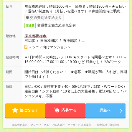
無資格未経験：時給1600円～ 経験者：時給1800円～★日払い
給与
／週払い制度あり（月払いも選べます）※稼働開始時は手続き完
了次第のお支払いとなります。
交通費別途支給あり
交通費全額支給※規定有
交通費
東京都青梅市
勤務地
河辺駅
/
日向和田駅
/
石神前駅
/
…
＜シニア向けマンション＞
★1日6時間～の時短シフトOK ★スタート時間選べます！ 7:00～
勤務時間
16:00 9:00～17:00 11:00～19:00 など 残業なし！ ※Wワークの
場合、他のお仕事と合わせ週40時間超の就業はご案内できませ
ん ※法令に基づき、週20時間以上勤務は社会保険への加入対象
開始日はご相談ください！ ★急募 ★職場が気に入れば、長期
期間
となります ※労働者派遣法（日雇い派遣の原則禁止）により、
でも働けます！
短時間・短期間の就業はご案内が難しい場合があります
日払いOK
/
履歴書不要
/
40～50代活躍中
/
副業・WワークOK
/
特徴
服装自由
/
シフト勤務
/
10名以上の大量募集
/
電話対応なし
/
パ
ソコンスキル不要
気になる！
応募する
詳細へ
掲載元企業名
マンパワーグループ株式会社 ケアサービス事業部 （医療福祉介護関連）