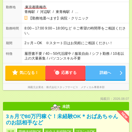
東京都青梅市
勤務地
青梅駅
/
河辺駅
/
東青梅駅
/
…
【勤務地選べます】病院・クリニック
8:00～17:00 9:00～18:00など ※ご希望の時間帯をご相談くださ
勤務時間
い。
2ヶ月～OK ※スタート日はお気軽にご相談ください！
期間
履歴書不要
/
40～50代活躍中
/
服装自由
/
シフト勤務
/
10名以
特徴
上の大量募集
/
パソコンスキル不要
気になる！
応募する
詳細へ
掲載元企業名
株式会社スタッフサービス メディカル事業本部
掲載日：2026.08.07
未読
NEW
3ヵ月で80万円稼ぐ！未経験OK＊おばあちゃん
のお話相手など
派遣
職種未経験OK
社会人未経験OK
ブランクOK