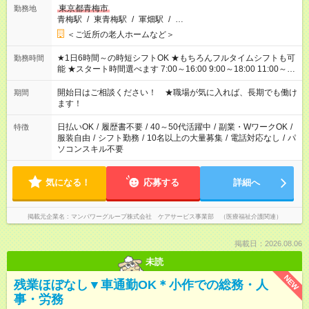
東京都青梅市
勤務地
青梅駅
/
東青梅駅
/
軍畑駅
/
…
＜ご近所の老人ホームなど＞
★1日6時間～の時短シフトOK ★もちろんフルタイムシフトも可
勤務時間
能 ★スタート時間選べます 7:00～16:00 9:00～18:00 11:00～
20:00 など 残業なし！ ※Wワークの場合、他のお仕事と合わせ
週40時間超の就業はご案内できません ※法令に基づき、週20時
開始日はご相談ください！ ★職場が気に入れば、長期でも働け
期間
間以上勤務は社会保険への加入対象となります ※労働者派遣法
ます！
（日雇い派遣の原則禁止）により、短時間・短期間の就業はご
案内が難しい場合があります
日払いOK
/
履歴書不要
/
40～50代活躍中
/
副業・WワークOK
/
特徴
服装自由
/
シフト勤務
/
10名以上の大量募集
/
電話対応なし
/
パ
ソコンスキル不要
気になる！
応募する
詳細へ
掲載元企業名
マンパワーグループ株式会社 ケアサービス事業部 （医療福祉介護関連）
掲載日：2026.08.06
未読
NEW
残業ほぼなし▼車通勤OK＊小作での総務・人
事・労務