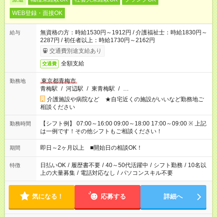
WEB登録・面接OK
無資格の方：時給1530円～1912円 / 介護福祉士：時給1830円～
給与
2287円 / 初任者以上：時給1730円～2162円
交通費別途支給あり
全額支給
交通費
東京都青梅市
勤務地
青梅駅
/
河辺駅
/
東青梅駅
/
…
介護施設や病院など ★自宅近くの施設がいいなど勤務地ご
相談ください
【シフト例】 07:00～16:00 09:00～18:00 17:00～09:00 ※ 上記
勤務時間
は一例です！その他シフトもご相談ください！
即日～2ヶ月以上 ■開始日の相談OK！
期間
日払いOK
/
履歴書不要
/
40～50代活躍中
/
シフト勤務
/
10名以
特徴
上の大量募集
/
電話対応なし
/
パソコンスキル不要
気になる！
応募する
詳細へ