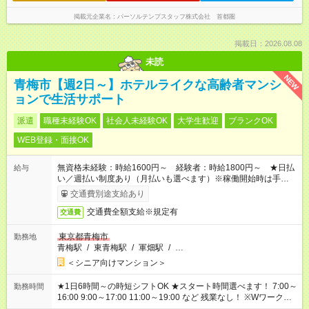
掲載元企業名
パーソルテンプスタッフ株式会社 首都圏
掲載日：2026.08.08
未読
NEW
青梅市【週2日～】ホテルライクな高齢者マンシ
ョンで生活サポート
派遣
職種未経験OK
社会人未経験OK
大学生歓迎
ブランクOK
WEB登録・面接OK
無資格未経験：時給1600円～ 経験者：時給1800円～ ★日払
給与
い／週払い制度あり（月払いも選べます）※稼働開始時は手続き
完了次第のお支払いとなります。
交通費別途支給あり
交通費全額支給※規定有
交通費
東京都青梅市
勤務地
青梅駅
/
東青梅駅
/
軍畑駅
/
…
＜シニア向けマンション＞
★1日6時間～の時短シフトOK ★スタート時間選べます！ 7:00～
勤務時間
16:00 9:00～17:00 11:00～19:00 など 残業なし！ ※Wワークの
場合、他のお仕事と合わせ週40時間超の就業はご案内できませ