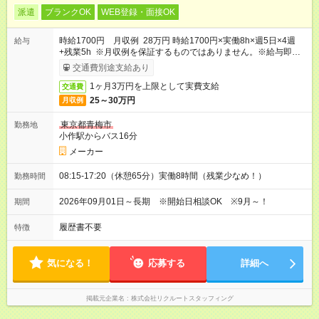
派遣
ブランクOK
WEB登録・面接OK
時給1700円 月収例 28万円 時給1700円×実働8h×週5日×4週
給与
+残業5h ※月収例を保証するものではありません。※給与即受取
りサービス利用可（利用条件有）
交通費別途支給あり
1ヶ月3万円を上限として実費支給
交通費
25～30万円
月収例
東京都青梅市
勤務地
小作駅からバス16分
メーカー
08:15-17:20（休憩65分）実働8時間（残業少なめ！）
勤務時間
2026年09月01日～長期 ※開始日相談OK ※9月～！
期間
履歴書不要
特徴
気になる！
応募する
詳細へ
掲載元企業名
株式会社リクルートスタッフィング