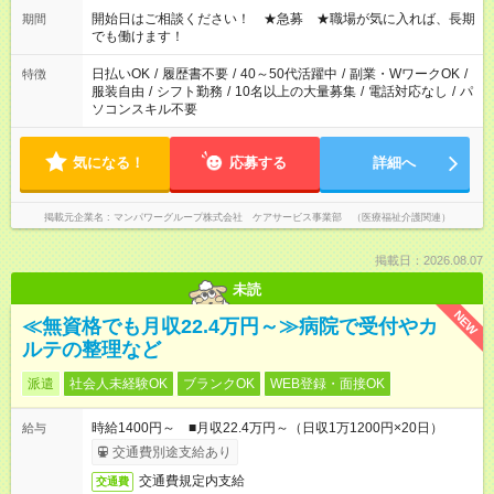
ん ※法令に基づき、週20時間以上勤務は社会保険への加入対象
開始日はご相談ください！ ★急募 ★職場が気に入れば、長期
期間
となります ※労働者派遣法（日雇い派遣の原則禁止）により、
でも働けます！
短時間・短期間の就業はご案内が難しい場合があります
日払いOK
/
履歴書不要
/
40～50代活躍中
/
副業・WワークOK
/
特徴
服装自由
/
シフト勤務
/
10名以上の大量募集
/
電話対応なし
/
パ
ソコンスキル不要
気になる！
応募する
詳細へ
掲載元企業名
マンパワーグループ株式会社 ケアサービス事業部 （医療福祉介護関連）
掲載日：2026.08.07
未読
NEW
≪無資格でも月収22.4万円～≫病院で受付やカ
ルテの整理など
派遣
社会人未経験OK
ブランクOK
WEB登録・面接OK
時給1400円～ ■月収22.4万円～（日収1万1200円×20日）
給与
交通費別途支給あり
交通費規定内支給
交通費