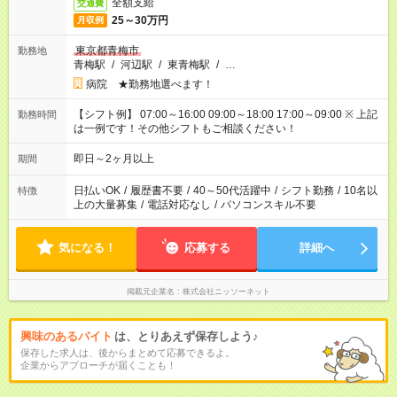
全額支給
交通費
25～30万円
月収例
東京都青梅市
勤務地
青梅駅
/
河辺駅
/
東青梅駅
/
…
病院 ★勤務地選べます！
【シフト例】 07:00～16:00 09:00～18:00 17:00～09:00 ※ 上記
勤務時間
は一例です！その他シフトもご相談ください！
即日～2ヶ月以上
期間
日払いOK
/
履歴書不要
/
40～50代活躍中
/
シフト勤務
/
10名以
特徴
上の大量募集
/
電話対応なし
/
パソコンスキル不要
気になる！
応募する
詳細へ
掲載元企業名
株式会社ニッソーネット
興味のあるバイト
は、とりあえず保存しよう♪
保存した求人は、後からまとめて応募できるよ。
企業からアプローチが届くことも！