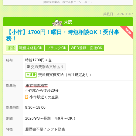
掲載元企業名
株式会社ニッソーネット
掲載日：2026.08.07
未読
NEW
【小作】1700円！曜日・時短相談OK！受付事
務！
派遣
職種未経験OK
ブランクOK
WEB登録・面接OK
時給1700円＋交
給与
交通費別途支給あり
交通費実費支給（当社規定あり）
交通費
東京都青梅市
勤務地
小作駅から徒歩20分
小作駅近くの企業
9:30～18:00
勤務時間
2026/9/3～長期 ※9月～OK！
期間
履歴書不要
/
シフト勤務
特徴