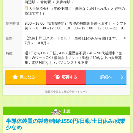
河辺駅
/
青梅駅
/
東青梅駅
/
…
大手物流会社（年齢不問／「無理なく続けられる」と好評の
職場です！）
9:00～18:00（実動8時間） 希望の時間帯を選べます！ ＜シフト
勤務時間
例＞ ・8：30～12：00 ・10：00～19：00 ・17：00～22：00
・13：00～22：00 ・22：00～翌6：00 など
【急募】即日スタートＯＫ！ 単発1日のみから働けます。 ＃
期間
7月～ ＃8月～
週1日からOK
/
日払いOK
/
履歴書不要
/
40～50代活躍中
/
副
特徴
業・WワークOK
/
服装自由
/
シフト勤務
/
10名以上の大量募
集
/
電話対応なし
/
パソコンスキル不要
気になる！
応募する
詳細へ
掲載元企業名
株式会社マイワーク
未読
半導体装置の製造/時給1550円/日勤/土日休み/残業
少なめ