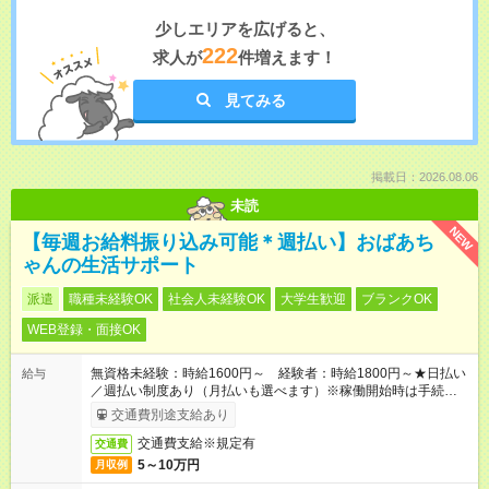
少しエリアを広げると、
222
求人が
件増えます！
見てみる
掲載日：2026.08.06
未読
NEW
【毎週お給料振り込み可能＊週払い】おばあち
ゃんの生活サポート
派遣
職種未経験OK
社会人未経験OK
大学生歓迎
ブランクOK
WEB登録・面接OK
無資格未経験：時給1600円～ 経験者：時給1800円～★日払い
給与
／週払い制度あり（月払いも選べます）※稼働開始時は手続き完
了次第のお支払いとなります。
交通費別途支給あり
交通費支給※規定有
交通費
5～10万円
月収例