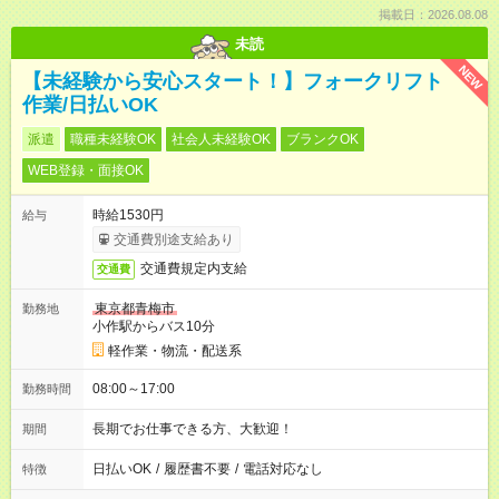
掲載日：2026.08.08
未読
NEW
【未経験から安心スタート！】フォークリフト
作業/日払いOK
派遣
職種未経験OK
社会人未経験OK
ブランクOK
WEB登録・面接OK
時給1530円
給与
交通費別途支給あり
交通費規定内支給
交通費
東京都青梅市
勤務地
小作駅からバス10分
軽作業・物流・配送系
08:00～17:00
勤務時間
長期でお仕事できる方、大歓迎！
期間
日払いOK
/
履歴書不要
/
電話対応なし
特徴