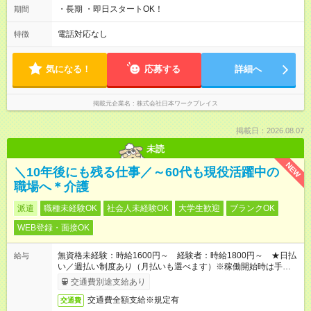
・長期 ・即日スタートOK！
期間
電話対応なし
特徴
気になる！
応募する
詳細へ
掲載元企業名
株式会社日本ワークプレイス
掲載日：2026.08.07
未読
NEW
＼10年後にも残る仕事／～60代も現役活躍中の
職場へ＊介護
派遣
職種未経験OK
社会人未経験OK
大学生歓迎
ブランクOK
WEB登録・面接OK
無資格未経験：時給1600円～ 経験者：時給1800円～ ★日払
給与
い／週払い制度あり（月払いも選べます）※稼働開始時は手続き
完了次第のお支払いとなります。
交通費別途支給あり
交通費全額支給※規定有
交通費