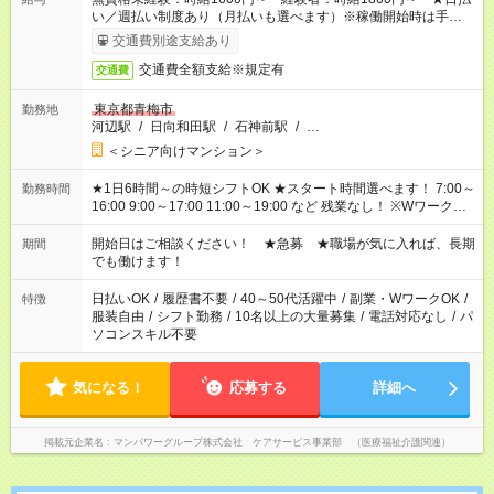
い／週払い制度あり（月払いも選べます）※稼働開始時は手続き
完了次第のお支払いとなります。
交通費別途支給あり
交通費全額支給※規定有
交通費
東京都青梅市
勤務地
河辺駅
/
日向和田駅
/
石神前駅
/
…
＜シニア向けマンション＞
★1日6時間～の時短シフトOK ★スタート時間選べます！ 7:00～
勤務時間
16:00 9:00～17:00 11:00～19:00 など 残業なし！ ※Wワークの
場合、他のお仕事と合わせ週40時間超の就業はご案内できませ
ん ※法令に基づき、週20時間以上勤務は社会保険への加入対象
開始日はご相談ください！ ★急募 ★職場が気に入れば、長期
期間
となります ※労働者派遣法（日雇い派遣の原則禁止）により、
でも働けます！
短時間・短期間の就業はご案内が難しい場合があります
日払いOK
/
履歴書不要
/
40～50代活躍中
/
副業・WワークOK
/
特徴
服装自由
/
シフト勤務
/
10名以上の大量募集
/
電話対応なし
/
パ
ソコンスキル不要
気になる！
応募する
詳細へ
掲載元企業名
マンパワーグループ株式会社 ケアサービス事業部 （医療福祉介護関連）