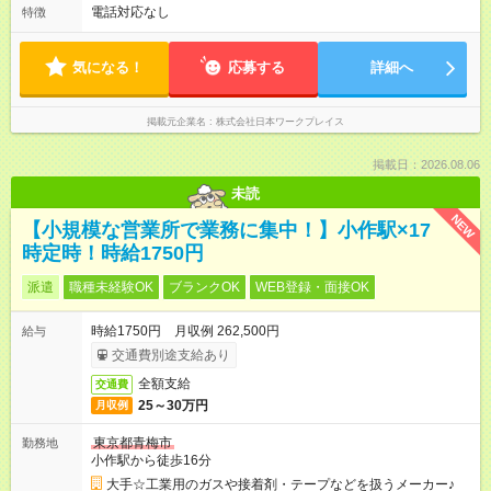
電話対応なし
特徴
気になる！
応募する
詳細へ
掲載元企業名
株式会社日本ワークプレイス
掲載日：2026.08.06
未読
NEW
【小規模な営業所で業務に集中！】小作駅×17
時定時！時給1750円
派遣
職種未経験OK
ブランクOK
WEB登録・面接OK
時給1750円 月収例 262,500円
給与
交通費別途支給あり
全額支給
交通費
25～30万円
月収例
東京都青梅市
勤務地
小作駅から徒歩16分
大手☆工業用のガスや接着剤・テープなどを扱うメーカー♪