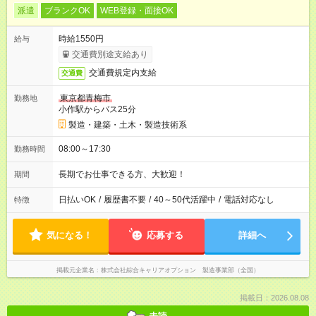
派遣
ブランクOK
WEB登録・面接OK
時給1550円
給与
交通費別途支給あり
交通費規定内支給
交通費
東京都青梅市
勤務地
小作駅からバス25分
製造・建築・土木・製造技術系
08:00～17:30
勤務時間
長期でお仕事できる方、大歓迎！
期間
日払いOK
/
履歴書不要
/
40～50代活躍中
/
電話対応なし
特徴
気になる！
応募する
詳細へ
掲載元企業名
株式会社綜合キャリアオプション 製造事業部（全国）
掲載日：2026.08.08