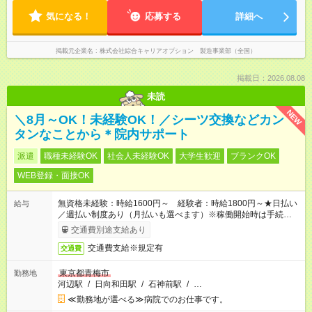
気になる！
応募する
詳細へ
掲載元企業名
株式会社綜合キャリアオプション 製造事業部（全国）
掲載日：2026.08.08
未読
NEW
＼8月～OK！未経験OK！／シーツ交換などカン
タンなことから＊院内サポート
派遣
職種未経験OK
社会人未経験OK
大学生歓迎
ブランクOK
WEB登録・面接OK
無資格未経験：時給1600円～ 経験者：時給1800円～★日払い
給与
／週払い制度あり（月払いも選べます）※稼働開始時は手続き完
了次第のお支払いとなります。
交通費別途支給あり
交通費支給※規定有
交通費
東京都青梅市
勤務地
河辺駅
/
日向和田駅
/
石神前駅
/
…
≪勤務地が選べる≫病院でのお仕事です。