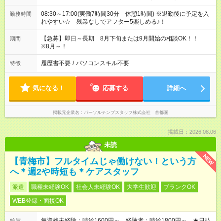
08:30～17:00(実働7時間30分 休憩1時間) ※退勤後に予定を入
勤務時間
れやすい☆ 残業なしでアフター5楽しめる♪！
【急募】即日～長期 8月下旬または9月開始の相談OK！！
期間
※8月～！
履歴書不要
/
パソコンスキル不要
特徴
気になる！
応募する
詳細へ
掲載元企業名
パーソルテンプスタッフ株式会社 首都圏
掲載日：2026.08.06
未読
NEW
【青梅市】フルタイムじゃ働けない！という方
へ＊週2や時短も＊ケアスタッフ
派遣
職種未経験OK
社会人未経験OK
大学生歓迎
ブランクOK
WEB登録・面接OK
無資格未経験：時給1600円～ 経験者：時給1800円～ ★日払
給与