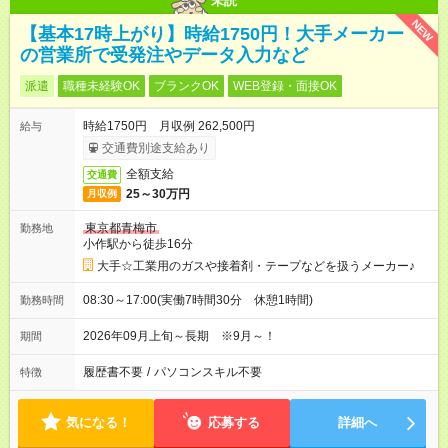
未読
NEW
【基本17時上がり】時給1750円！大手メーカー
の営業所で受発注やデータ入力など
派遣
職種未経験OK
ブランクOK
WEB登録・面接OK
時給1750円 月収例 262,500円
給与
交通費別途支給あり
全額支給
交通費
25～30万円
月収例
東京都青梅市
勤務地
小作駅から徒歩16分
大手☆工業用のガスや接着剤・テープなどを扱うメーカー♪
08:30～17:00(実働7時間30分 休憩1時間)
勤務時間
2026年09月上旬～長期 ※9月～！
期間
履歴書不要
/
パソコンスキル不要
特徴
気になる！
応募する
詳細へ