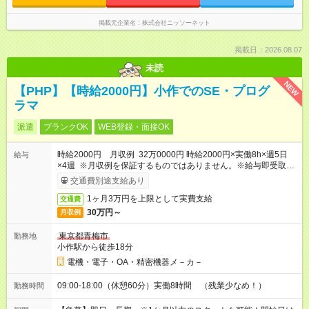
掲載元企業名
株式会社ニッソーネット
掲載日：2026.08.07
未読
NEW
【PHP】【時給2000円】小作でのSE・プログ
ラマ
派遣
ブランクOK
WEB登録・面接OK
時給2000円 月収例 32万0000円 時給2000円×実働8h×週5日
給与
×4週 ※月収例を保証するものではありません。※給与即受取り
サービス利用可（利用条件有）
交通費別途支給あり
1ヶ月3万円を上限として実費支給
交通費
30万円～
月収例
東京都青梅市
勤務地
小作駅から徒歩18分
電機・電子・OA・精密機器メ－カ－
09:00-18:00（休憩60分）実働8時間 （残業少なめ！）
勤務時間