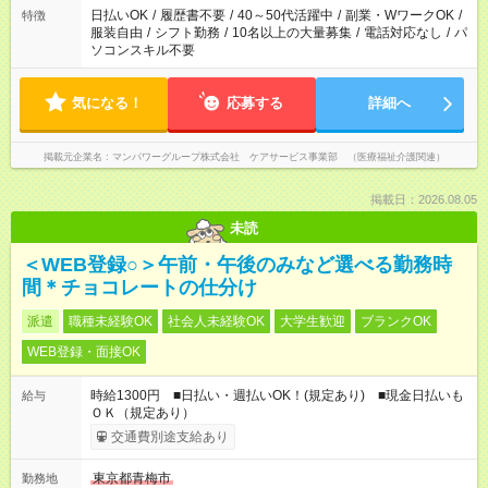
日払いOK
/
履歴書不要
/
40～50代活躍中
/
副業・WワークOK
/
特徴
服装自由
/
シフト勤務
/
10名以上の大量募集
/
電話対応なし
/
パ
ソコンスキル不要
気になる！
応募する
詳細へ
掲載元企業名
マンパワーグループ株式会社 ケアサービス事業部 （医療福祉介護関連）
掲載日：2026.08.05
未読
＜WEB登録○＞午前・午後のみなど選べる勤務時
間＊チョコレートの仕分け
派遣
職種未経験OK
社会人未経験OK
大学生歓迎
ブランクOK
WEB登録・面接OK
時給1300円 ■日払い・週払いOK！(規定あり) ■現金日払いも
給与
ＯＫ（規定あり）
交通費別途支給あり
東京都青梅市
勤務地