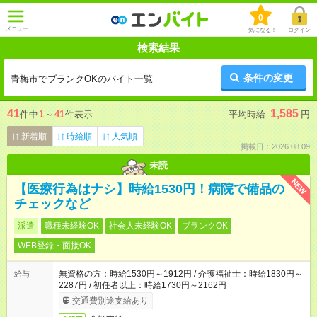
0
メニュー
気になる！
ログイン
検索結果
条件の変更
青梅市でブランクOKのバイト一覧
41
1,585
件中
1
～
41
件表示
平均時給:
円
新着順
時給順
人気順
掲載日：2026.08.09
未読
NEW
【医療行為はナシ】時給1530円！病院で備品の
チェックなど
派遣
職種未経験OK
社会人未経験OK
ブランクOK
WEB登録・面接OK
無資格の方：時給1530円～1912円 / 介護福祉士：時給1830円～
給与
2287円 / 初任者以上：時給1730円～2162円
交通費別途支給あり