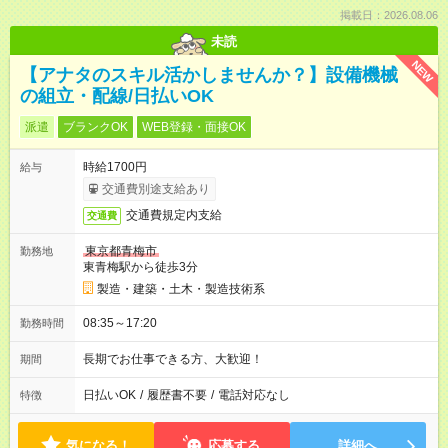
掲載日：2026.08.06
未読
NEW
【アナタのスキル活かしませんか？】設備機械
の組立・配線/日払いOK
派遣
ブランクOK
WEB登録・面接OK
時給1700円
給与
交通費別途支給あり
交通費規定内支給
交通費
東京都青梅市
勤務地
東青梅駅から徒歩3分
製造・建築・土木・製造技術系
08:35～17:20
勤務時間
長期でお仕事できる方、大歓迎！
期間
日払いOK
/
履歴書不要
/
電話対応なし
特徴
気になる！
応募する
詳細へ