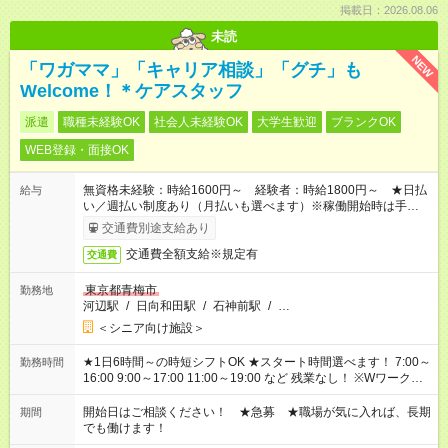
掲載日：2026.08.06
未読
NEW
「ワガママ」「キャリア相談」「グチ」も
Welcome！＊ケアスタッフ
派遣
職種未経験OK
社会人未経験OK
大学生歓迎
ブランクOK
WEB登録・面接OK
無資格未経験：時給1600円～ 経験者：時給1800円～ ★日払
給与
い／週払い制度あり（月払いも選べます）※稼働開始時は手続き
完了次第のお支払いとなります。
交通費別途支給あり
交通費全額支給※規定有
交通費
東京都青梅市
勤務地
河辺駅
/
日向和田駅
/
石神前駅
/
…
＜シニア向け施設＞
★1日6時間～の時短シフトOK ★スタート時間選べます！ 7:00～
勤務時間
16:00 9:00～17:00 11:00～19:00 など 残業なし！ ※Wワークの
場合、他のお仕事と合わせ週40時間超の就業はご案内できませ
ん ※法令に基づき、週20時間以上勤務は社会保険への加入対象
開始日はご相談ください！ ★急募 ★職場が気に入れば、長期
期間
となります ※労働者派遣法（日雇い派遣の原則禁止）により、
でも働けます！
短時間・短期間の就業はご案内が難しい場合があります