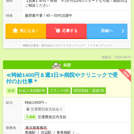
【急募】即日～長期 ※1か月以内のスタートも可能！開始日は
期間
ご相談ください
履歴書不要
/
40～50代活躍中
特徴
気になる！
応募する
詳細へ
掲載元企業名
株式会社リクルートスタッフィング ＩＴスタッフィング
掲載日：2026.08.07
未読
NEW
≪時給1400円＆週3日≫病院やクリニックで受
付のお仕事＊
派遣
社会人未経験OK
ブランクOK
WEB登録・面接OK
時給1400円～
給与
交通費別途支給あり
交通費規定内支給
交通費
東京都青梅市
勤務地
青梅駅
/
河辺駅
/
東青梅駅
/
…