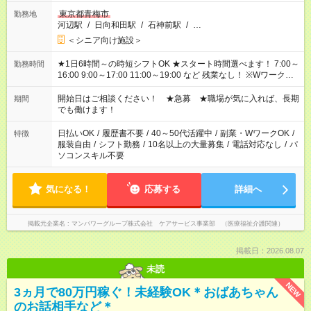
東京都青梅市
勤務地
河辺駅
/
日向和田駅
/
石神前駅
/
…
＜シニア向け施設＞
★1日6時間～の時短シフトOK ★スタート時間選べます！ 7:00～
勤務時間
16:00 9:00～17:00 11:00～19:00 など 残業なし！ ※Wワークの
場合、他のお仕事と合わせ週40時間超の就業はご案内できませ
ん ※法令に基づき、週20時間以上勤務は社会保険への加入対象
開始日はご相談ください！ ★急募 ★職場が気に入れば、長期
期間
となります ※労働者派遣法（日雇い派遣の原則禁止）により、
でも働けます！
短時間・短期間の就業はご案内が難しい場合があります
日払いOK
/
履歴書不要
/
40～50代活躍中
/
副業・WワークOK
/
特徴
服装自由
/
シフト勤務
/
10名以上の大量募集
/
電話対応なし
/
パ
ソコンスキル不要
気になる！
応募する
詳細へ
掲載元企業名
マンパワーグループ株式会社 ケアサービス事業部 （医療福祉介護関連）
掲載日：2026.08.07
未読
NEW
3ヵ月で80万円稼ぐ！未経験OK＊おばあちゃん
のお話相手など＊