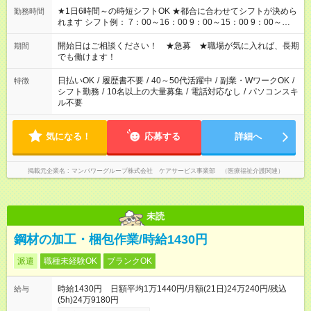
★1日6時間～の時短シフトOK ★都合に合わせてシフトが決めら
勤務時間
れます シフト例： 7：00～16：00 9：00～15：00 9：00～
18：00 11：00～20：00 など ※Wワークの場合、他のお仕事と
合わせ週40時間超の就業はご案内できません ※法令に基づき、
開始日はご相談ください！ ★急募 ★職場が気に入れば、長期
期間
週20時間以上勤務は社会保険への加入対象となります ※労働者
でも働けます！
派遣法（日雇い派遣の原則禁止）により、短時間・短期間の就
業はご案内が難しい場合があります
日払いOK
/
履歴書不要
/
40～50代活躍中
/
副業・WワークOK
/
特徴
シフト勤務
/
10名以上の大量募集
/
電話対応なし
/
パソコンスキ
ル不要
気になる！
応募する
詳細へ
掲載元企業名
マンパワーグループ株式会社 ケアサービス事業部 （医療福祉介護関連）
未読
鋼材の加工・梱包作業/時給1430円
派遣
職種未経験OK
ブランクOK
時給1430円 日額平均1万1440円/月額(21日)24万240円/残込
給与
(5h)24万9180円