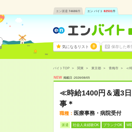
エン派遣
74686
件
エン バイト
82531
件
0
気になるリスト
保存した希
バイトTOP
関東
東京都
青梅市
≪時
NEW
掲載日 :
2026
/
08
/
05
≪時給1400円＆週
事＊
医療事務・病院受付
職種：
派遣
社会人未経験OK
ブランクOK
W