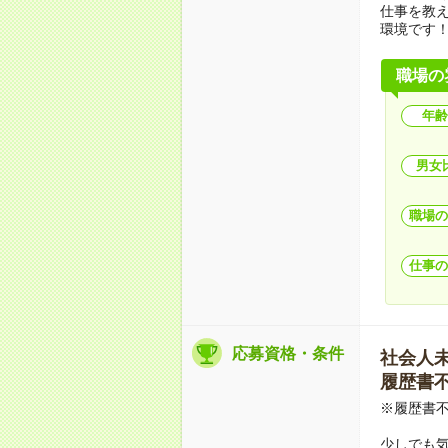
仕事を教
環境です
職場の
年齢
男女
職場の
仕事の
応募資格・条件
社会人未経
履歴書不要
※履歴書不
少しでも