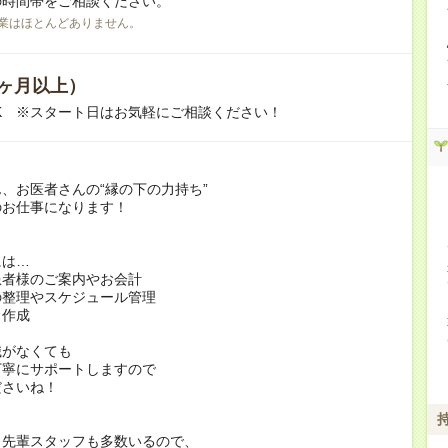
の時間帯をご相談ください。
業はほとんどありません。
ヶ月以上）
K ※スタート日はお気軽にご相談ください！
、お医者さんの“縁の下の力持ち”
のお仕事になります！
には…
患者様のご案内やお会計
の整理やスケジュール管理
ト作成
識がなくても
丁寧にサポートしますので
ださいね！
く先輩スタッフも多数いるので、