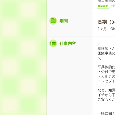
※ご希望
残
残業時間
期間
長期（3
2ヶ月～O
仕事内容
／
看護師さん
医療事務
＼
▽具体的
・受付で
・カルテ
・レセプ
など、知
イチから
ご安心く
一緒に働