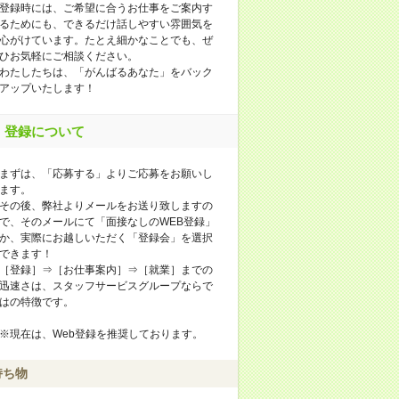
登録時には、ご希望に合うお仕事をご案内す
るためにも、できるだけ話しやすい雰囲気を
心がけています。たとえ細かなことでも、ぜ
ひお気軽にご相談ください。
わたしたちは、「がんばるあなた」をバック
アップいたします！
登録について
まずは、「応募する」よりご応募をお願いし
ます。
その後、弊社よりメールをお送り致しますの
で、そのメールにて「面接なしのWEB登録」
か、実際にお越しいただく「登録会」を選択
できます！
［登録］⇒［お仕事案内］⇒［就業］までの
迅速さは、スタッフサービスグループならで
はの特徴です。
※現在は、Web登録を推奨しております。
持ち物