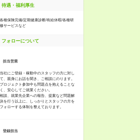
待遇・福利厚生
各種保険完備/定期健康診断/有給休暇/各種研
修サービスなど
フォローについて
担当営業
当社にご登録・稼動中のスタッフの方に対し
て、親身にお話を聞き、ご相談にのります。
プロジェクト参加中も問題点を抱えることな
く、安心してご就業ください。
相談、就業先企業への報告、提案など問題解
決を行う以上に、しっかりとスタッフの方を
フォローする体制を整えております。
登録担当