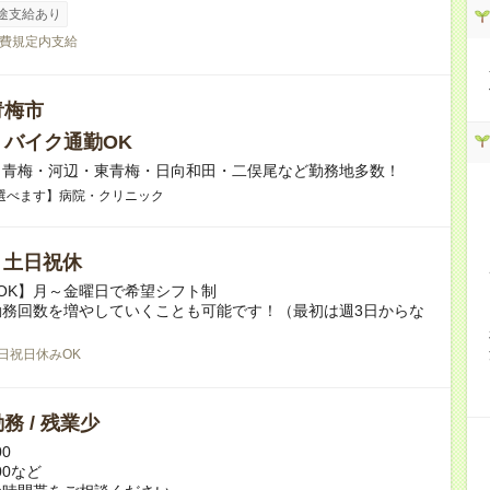
途支給あり
費規定内支給
青梅市
・バイク通勤OK
】青梅・河辺・東青梅・日向和田・二俣尾など勤務地多数！
選べます】病院・クリニック
/ 土日祝休
OK】月～金曜日で希望シフト制
勤務回数を増やしていくことも可能です！（最初は週3日からな
日祝日休みOK
務 / 残業少
00
:00など