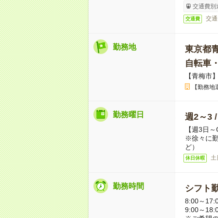
交通費別
交通
交通費
勤務地
東京都
自転車
【青梅市
【勤務地
勤務曜日
週2～3 
【週3日～
※徐々に
ど）
土
休日休暇
勤務時間
シフト勤
8:00～17:
9:00～18