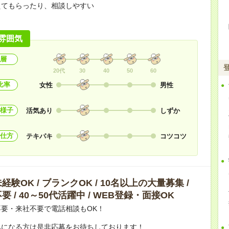
えてもらったり、相談しやすい
！
雰囲気
層
20代
30
40
50
60
比率
女性
男性
様子
活気あり
しずか
仕方
テキパキ
コツコツ
験OK / ブランクOK / 10名以上の大量募集 /
 / 40～50代活躍中 / WEB登録・面接OK
要・来社不要で電話相談もOK！
気になる方は是非応募をお待ちしております！