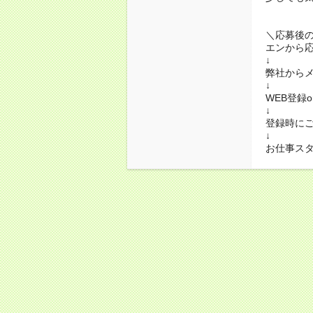
＼応募後
エンから
↓
弊社から
↓
WEB登録
↓
登録時に
↓
お仕事ス