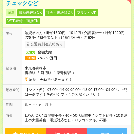
チェックなど
派遣
職種未経験OK
社会人未経験OK
ブランクOK
WEB登録・面接OK
無資格の方：時給1530円～1912円 / 介護福祉士：時給1830円～
給与
2287円 / 初任者以上：時給1730円～2162円
交通費別途支給あり
全額支給
交通費
25～30万円
月収例
東京都青梅市
勤務地
青梅駅
/
河辺駅
/
東青梅駅
/
…
病院 ★勤務地選べます！
【シフト例】 07:00～16:00 09:00～18:00 17:00～09:00 ※ 上記
勤務時間
は一例です！その他シフトもご相談ください！
即日～2ヶ月以上
期間
日払いOK
/
履歴書不要
/
40～50代活躍中
/
シフト勤務
/
10名以
特徴
上の大量募集
/
電話対応なし
/
パソコンスキル不要