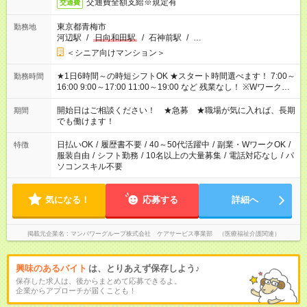
交通費全額支給※規定有
交通費
東京都青梅市
勤務地
河辺駅
/
日向和田駅
/
石神前駅
/
…
＜シニア向けマンション＞
★1日6時間～の時短シフトOK ★スタート時間選べます！ 7:00～
勤務時間
16:00 9:00～17:00 11:00～19:00 など 残業なし！ ※Wワークの
場合、他のお仕事と合わせ週40時間超の就業はご案内できませ
ん ※法令に基づき、週20時間以上勤務は社会保険への加入対象
開始日はご相談ください！ ★急募 ★職場が気に入れば、長期
期間
となります ※労働者派遣法（日雇い派遣の原則禁止）により、
でも働けます！
短時間・短期間の就業はご案内が難しい場合があります
日払いOK
/
履歴書不要
/
40～50代活躍中
/
副業・WワークOK
/
特徴
服装自由
/
シフト勤務
/
10名以上の大量募集
/
電話対応なし
/
パ
ソコンスキル不要
気になる！
応募する
詳細へ
掲載元企業名
マンパワーグループ株式会社 ケアサービス事業部 （医療福祉介護関連）
興味のあるバイト
は、とりあえず保存しよう♪
保存した求人は、後からまとめて応募できるよ。
企業からアプローチが届くことも！