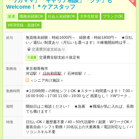
「ワガママ」「キャリア相談」「グチ」も
Welcome！＊ケアスタッフ
派遣
職種未経験OK
社会人未経験OK
大学生歓迎
ブランクOK
WEB登録・面接OK
無資格未経験：時給1600円～ 経験者：時給1800円～ ★日払
給与
い／週払い制度あり（月払いも選べます）※稼働開始時は手続き
完了次第のお支払いとなります。
交通費別途支給あり
交通費全額支給※規定有
交通費
東京都青梅市
勤務地
河辺駅
/
日向和田駅
/
石神前駅
/
…
＜シニア向け施設＞
★1日6時間～の時短シフトOK ★スタート時間選べます！ 7:00～
勤務時間
16:00 9:00～17:00 11:00～19:00 など 残業なし！ ※Wワークの
場合、他のお仕事と合わせ週40時間超の就業はご案内できませ
ん ※法令に基づき、週20時間以上勤務は社会保険への加入対象
開始日はご相談ください！ ★急募 ★職場が気に入れば、長期
期間
となります ※労働者派遣法（日雇い派遣の原則禁止）により、
でも働けます！
短時間・短期間の就業はご案内が難しい場合があります
日払いOK
/
履歴書不要
/
40～50代活躍中
/
副業・WワークOK
/
特徴
服装自由
/
シフト勤務
/
10名以上の大量募集
/
電話対応なし
/
パ
ソコンスキル不要