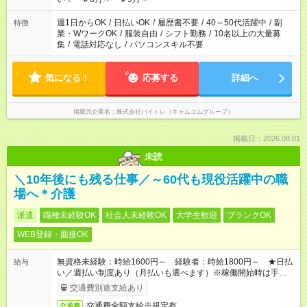
週1日からOK
/
日払いOK
/
履歴書不要
/
40～50代活躍中
/
副
特徴
業・WワークOK
/
服装自由
/
シフト勤務
/
10名以上の大量募
集
/
電話対応なし
/
パソコンスキル不要
気になる！
応募する
詳細へ
掲載元企業名
株式会社バイトレ（キャムコムグループ）
掲載日：2026.08.01
未読
＼10年後にも残る仕事／～60代も現役活躍中の職
場へ＊介護
派遣
職種未経験OK
社会人未経験OK
大学生歓迎
ブランクOK
WEB登録・面接OK
無資格未経験：時給1600円～ 経験者：時給1800円～ ★日払
給与
い／週払い制度あり（月払いも選べます）※稼働開始時は手続き
完了次第のお支払いとなります。
交通費別途支給あり
交通費全額支給※規定有
交通費