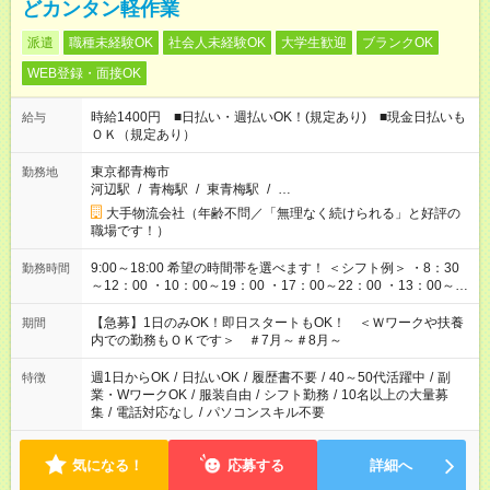
どカンタン軽作業
派遣
職種未経験OK
社会人未経験OK
大学生歓迎
ブランクOK
WEB登録・面接OK
時給1400円 ■日払い・週払いOK！(規定あり) ■現金日払いも
給与
ＯＫ（規定あり）
東京都青梅市
勤務地
河辺駅
/
青梅駅
/
東青梅駅
/
…
大手物流会社（年齢不問／「無理なく続けられる」と好評の
職場です！）
9:00～18:00 希望の時間帯を選べます！ ＜シフト例＞ ・8：30
勤務時間
～12：00 ・10：00～19：00 ・17：00～22：00 ・13：00～
22：00 ・22：00～翌6：00 など
【急募】1日のみOK！即日スタートもOK！ ＜Ｗワークや扶養
期間
内での勤務もＯＫです＞ ＃7月～＃8月～
週1日からOK
/
日払いOK
/
履歴書不要
/
40～50代活躍中
/
副
特徴
業・WワークOK
/
服装自由
/
シフト勤務
/
10名以上の大量募
集
/
電話対応なし
/
パソコンスキル不要
気になる！
応募する
詳細へ