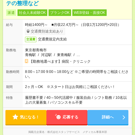
テの整理など
派遣
社会人未経験OK
ブランクOK
WEB登録・面接OK
時給1400円～ ■月収22.4万円～（日収1万1200円×20日）
給与
交通費別途支給あり
交通費規定内支給
交通費
東京都青梅市
勤務地
青梅駅
/
河辺駅
/
東青梅駅
/
…
【勤務地選べます】病院・クリニック
8:00～17:00 9:00～18:00など ※ご希望の時間帯をご相談くださ
勤務時間
い。
2ヶ月～OK ※スタート日はお気軽にご相談ください！
期間
履歴書不要
/
40～50代活躍中
/
服装自由
/
シフト勤務
/
10名以
特徴
上の大量募集
/
パソコンスキル不要
気になる！
応募する
詳細へ
掲載元企業名
株式会社スタッフサービス メディカル事業本部