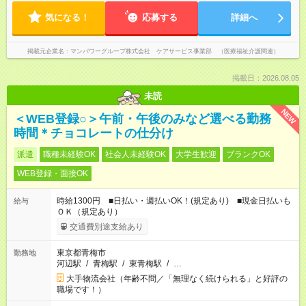
気になる！
応募する
詳細へ
掲載元企業名
マンパワーグループ株式会社 ケアサービス事業部 （医療福祉介護関連）
掲載日：2026.08.05
未読
NEW
＜WEB登録○＞午前・午後のみなど選べる勤務
時間＊チョコレートの仕分け
派遣
職種未経験OK
社会人未経験OK
大学生歓迎
ブランクOK
WEB登録・面接OK
時給1300円 ■日払い・週払いOK！(規定あり) ■現金日払いも
給与
ＯＫ（規定あり）
交通費別途支給あり
東京都青梅市
勤務地
河辺駅
/
青梅駅
/
東青梅駅
/
…
大手物流会社（年齢不問／「無理なく続けられる」と好評の
職場です！）