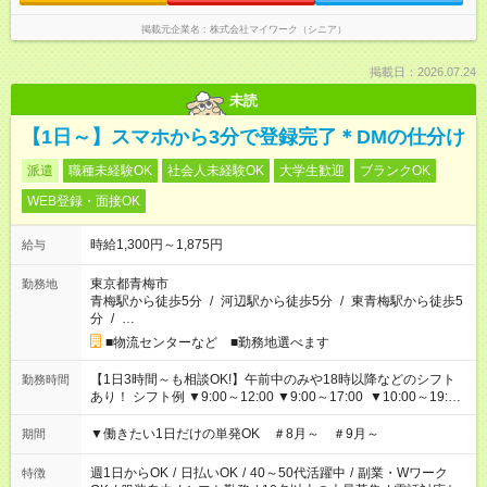
掲載元企業名
株式会社マイワーク（シニア）
掲載日：2026.07.24
未読
【1日～】スマホから3分で登録完了＊DMの仕分け
派遣
職種未経験OK
社会人未経験OK
大学生歓迎
ブランクOK
WEB登録・面接OK
時給1,300円～1,875円
給与
東京都青梅市
勤務地
青梅駅から徒歩5分
/
河辺駅から徒歩5分
/
東青梅駅から徒歩5
分
/
…
■物流センターなど ■勤務地選べます
【1日3時間～も相談OK!】午前中のみや18時以降などのシフト
勤務時間
あり！ シフト例 ▼9:00～12:00 ▼9:00～17:00 ▼10:00～19:00
▼18:00～21:00
▼働きたい1日だけの単発OK ＃8月～ ＃9月～
期間
週1日からOK
/
日払いOK
/
40～50代活躍中
/
副業・Wワーク
特徴