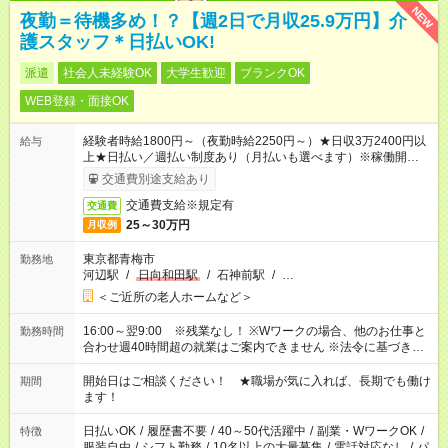
NEW
夜勤＝待機多め！？【週2日で月収25.9万円】介
護スタッフ＊日払いOK!
派遣
社会人未経験OK
大学生歓迎
ブランクOK
WEB登録・面接OK
経験者時給1800円～（夜勤時給2250円～）★日収3万2400円以
給与
上★日払い／週払い制度あり（月払いも選べます）※稼働開始時
は手続き完了次第のお支払いとなります。
交通費別途支給あり
交通費支給※規定有
交通費
25～30万円
月収例
東京都青梅市
勤務地
河辺駅
/
日向和田駅
/
石神前駅
/
…
＜ご近所の老人ホームなど＞
16:00～翌9:00 ※残業なし！ ※Wワークの場合、他のお仕事と
勤務時間
合わせ週40時間超の就業はご案内できません ※法令に基づき、
週20時間以上勤務は社会保険への加入対象となります ※労働者
派遣法（日雇い派遣の原則禁止）により、短時間・短期間の就
開始日はご相談ください！ ★職場が気に入れば、長期でも働け
期間
業はご案内が難しい場合があります
ます！
日払いOK
/
履歴書不要
/
40～50代活躍中
/
副業・WワークOK
/
特徴
服装自由
/
シフト勤務
/
10名以上の大量募集
/
電話対応なし
/
パ