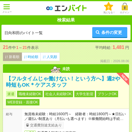
0
メニュー
気になる！
ログイン
検索結果
条件の変更
日向和田のバイト一覧
21
1,481
件中
1
～
21
件表示
平均時給:
円
新着順
時給順
人気順
掲載日：2026.08.06
未読
NEW
【フルタイムじゃ働けない！という方へ】週2や
時短もOK＊ケアスタッフ
派遣
職種未経験OK
社会人未経験OK
大学生歓迎
ブランクOK
WEB登録・面接OK
無資格未経験：時給1600円～ 経験者：時給1800円～★日払い
給与
／週払い制度あり（月払いも選べます）※稼働開始時は手続き完
了次第のお支払いとなります。
交通費別途支給あり