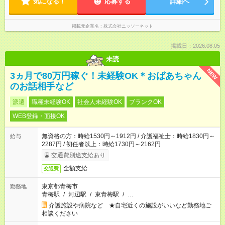
気になる！
応募する
詳細へ
掲載元企業名
株式会社ニッソーネット
掲載日：2026.08.05
未読
NEW
3ヵ月で80万円稼ぐ！未経験OK＊おばあちゃん
のお話相手など
派遣
職種未経験OK
社会人未経験OK
ブランクOK
WEB登録・面接OK
無資格の方：時給1530円～1912円 / 介護福祉士：時給1830円～
給与
2287円 / 初任者以上：時給1730円～2162円
交通費別途支給あり
全額支給
交通費
東京都青梅市
勤務地
青梅駅
/
河辺駅
/
東青梅駅
/
…
介護施設や病院など ★自宅近くの施設がいいなど勤務地ご
相談ください