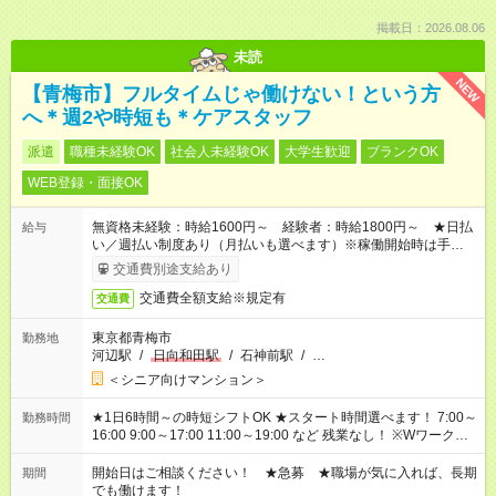
掲載日：2026.08.06
未読
NEW
【青梅市】フルタイムじゃ働けない！という方
へ＊週2や時短も＊ケアスタッフ
派遣
職種未経験OK
社会人未経験OK
大学生歓迎
ブランクOK
WEB登録・面接OK
無資格未経験：時給1600円～ 経験者：時給1800円～ ★日払
給与
い／週払い制度あり（月払いも選べます）※稼働開始時は手続き
完了次第のお支払いとなります。
交通費別途支給あり
交通費全額支給※規定有
交通費
東京都青梅市
勤務地
河辺駅
/
日向和田駅
/
石神前駅
/
…
＜シニア向けマンション＞
★1日6時間～の時短シフトOK ★スタート時間選べます！ 7:00～
勤務時間
16:00 9:00～17:00 11:00～19:00 など 残業なし！ ※Wワークの
場合、他のお仕事と合わせ週40時間超の就業はご案内できませ
ん ※法令に基づき、週20時間以上勤務は社会保険への加入対象
開始日はご相談ください！ ★急募 ★職場が気に入れば、長期
期間
となります ※労働者派遣法（日雇い派遣の原則禁止）により、
でも働けます！