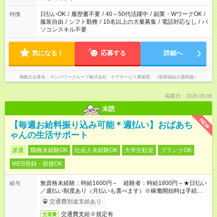
短時間・短期間の就業はご案内が難しい場合があります
日払いOK
/
履歴書不要
/
40～50代活躍中
/
副業・WワークOK
/
特徴
服装自由
/
シフト勤務
/
10名以上の大量募集
/
電話対応なし
/
パ
ソコンスキル不要
気になる！
応募する
詳細へ
掲載元企業名
マンパワーグループ株式会社 ケアサービス事業部 （医療福祉介護関連）
掲載日：2026.08.06
未読
NEW
【毎週お給料振り込み可能＊週払い】おばあち
ゃんの生活サポート
派遣
職種未経験OK
社会人未経験OK
大学生歓迎
ブランクOK
WEB登録・面接OK
無資格未経験：時給1600円～ 経験者：時給1800円～★日払い
給与
／週払い制度あり（月払いも選べます）※稼働開始時は手続き完
了次第のお支払いとなります。
交通費別途支給あり
交通費支給※規定有
交通費