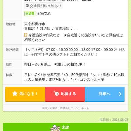
交通費別途支給あり
全額支給
交通費
東京都青梅市
勤務地
青梅駅
/
河辺駅
/
東青梅駅
/
…
介護施設や病院など ★自宅近くの施設がいいなど勤務地ご
相談ください
【シフト例】 07:00～16:00 09:00～18:00 17:00～09:00 ※ 上記
勤務時間
は一例です！その他シフトもご相談ください！
即日～2ヶ月以上 ■開始日の相談OK！
期間
日払いOK
/
履歴書不要
/
40～50代活躍中
/
シフト勤務
/
10名以
特徴
上の大量募集
/
電話対応なし
/
パソコンスキル不要
気になる！
応募する
詳細へ
掲載元企業名
株式会社ニッソーネット
掲載日：2026.08.05
未読