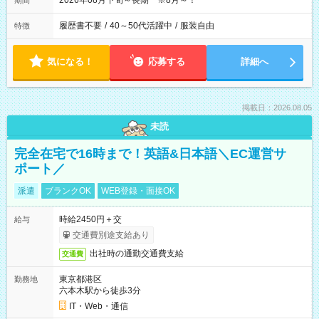
2026年08月下旬～長期 ※8月～！
期間
履歴書不要
/
40～50代活躍中
/
服装自由
特徴
気になる！
応募する
詳細へ
掲載日：2026.08.05
未読
完全在宅で16時まで！英語&日本語＼EC運営サ
ポート／
派遣
ブランクOK
WEB登録・面接OK
時給2450円＋交
給与
交通費別途支給あり
出社時の通勤交通費支給
交通費
東京都港区
勤務地
六本木駅から徒歩3分
IT・Web・通信