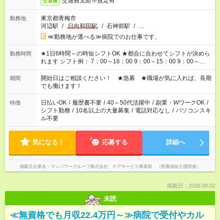
交通費支給※規定有
交通費
東京都青梅市
勤務地
河辺駅
/
日向和田駅
/
石神前駅
/
…
≪勤務地が選べる≫病院でのお仕事です。
★1日6時間～の時短シフトOK ★都合に合わせてシフトが決めら
勤務時間
れます シフト例： 7：00～16：00 9：00～15：00 9：00～
18：00 11：00～20：00 など ※Wワークの場合、他のお仕事と
合わせ週40時間超の就業はご案内できません ※法令に基づき、
開始日はご相談ください！ ★急募 ★職場が気に入れば、長期
期間
週20時間以上勤務は社会保険への加入対象となります ※労働者
でも働けます！
派遣法（日雇い派遣の原則禁止）により、短時間・短期間の就
業はご案内が難しい場合があります
日払いOK
/
履歴書不要
/
40～50代活躍中
/
副業・WワークOK
/
特徴
シフト勤務
/
10名以上の大量募集
/
電話対応なし
/
パソコンスキ
ル不要
気になる！
応募する
詳細へ
掲載元企業名
マンパワーグループ株式会社 ケアサービス事業部 （医療福祉介護関連）
掲載日：2026.08.02
未読
≪無資格でも月収22.4万円～≫病院で受付やカル