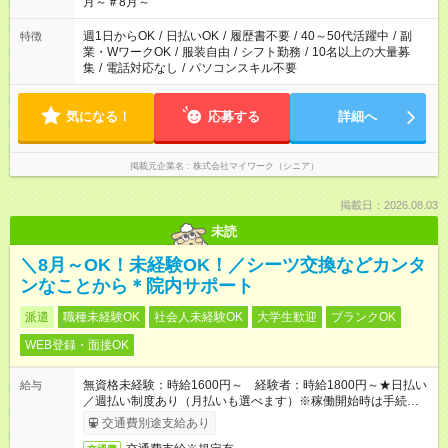
月～＃8月～
週1日からOK
/
日払いOK
/
履歴書不要
/
40～50代活躍中
/
副
特徴
業・WワークOK
/
服装自由
/
シフト勤務
/
10名以上の大量募
集
/
電話対応なし
/
パソコンスキル不要
気になる！
応募する
詳細へ
掲載元企業名
株式会社マイワーク（シニア）
掲載日：2026.08.03
未読
＼8月～OK！未経験OK！／シーツ交換などカンタ
ンなことから＊院内サポート
派遣
職種未経験OK
社会人未経験OK
大学生歓迎
ブランクOK
WEB登録・面接OK
無資格未経験：時給1600円～ 経験者：時給1800円～★日払い
給与
／週払い制度あり（月払いも選べます）※稼働開始時は手続き完
了次第のお支払いとなります。
交通費別途支給あり