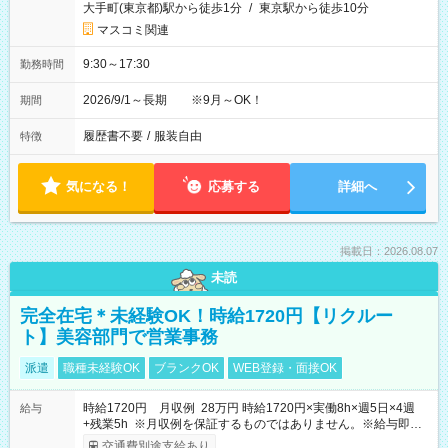
大手町(東京都)駅から徒歩1分
/
東京駅から徒歩10分
マスコミ関連
9:30～17:30
勤務時間
2026/9/1～長期 ※9月～OK！
期間
履歴書不要
/
服装自由
特徴
気になる！
応募する
詳細へ
掲載日：2026.08.07
未読
完全在宅＊未経験OK！時給1720円【リクルー
ト】美容部門で営業事務
派遣
職種未経験OK
ブランクOK
WEB登録・面接OK
時給1720円 月収例 28万円 時給1720円×実働8h×週5日×4週
給与
+残業5h ※月収例を保証するものではありません。※給与即受
取りサービス利用可（利用条件有）
交通費別途支給あり