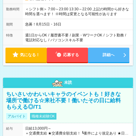
＜シフト例＞ 7:00～23:00 13:30～22:00 上記の時間から好きな
勤務時間
時間を選べます！ ※時間は変更となる可能性があります
急募！8月15日・16日
期間
週1日からOK
/
履歴書不要
/
副業・WワークOK
/
シフト勤務
/
特徴
電話対応なし
/
パソコンスキル不要
気になる！
応募する
詳細へ
未読
ちいさいかわいいキャラのイベントも！好きな
場所で働ける☆来社不要！働いたその日に給料
もらえる◎/T1
アルバイト
職種未経験OK
日給13,000円～
給与
＋交通費支給 ★交通費全額支給！ ┗案件により規定あり ★日払