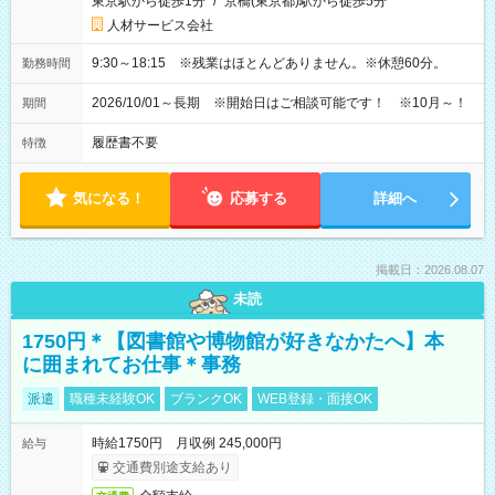
東京駅から徒歩1分
/
京橋(東京都)駅から徒歩5分
人材サービス会社
9:30～18:15 ※残業はほとんどありません。※休憩60分。
勤務時間
2026/10/01～長期 ※開始日はご相談可能です！ ※10月～！
期間
履歴書不要
特徴
気になる！
応募する
詳細へ
掲載日：2026.08.07
未読
1750円＊【図書館や博物館が好きなかたへ】本
に囲まれてお仕事＊事務
派遣
職種未経験OK
ブランクOK
WEB登録・面接OK
時給1750円 月収例 245,000円
給与
交通費別途支給あり