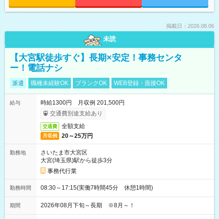
掲載日：2026.08.06
未読
【大宮駅徒歩すぐ】長期×安定！事務センタ
ー！電話ナシ
派遣
職種未経験OK
ブランクOK
WEB登録・面接OK
時給1300円 月収例 201,500円
給与
交通費別途支給あり
全額支給
交通費
20～25万円
月収例
さいたま市大宮区
勤務地
大宮(埼玉県)駅から徒歩3分
事務代行業
08:30～17:15(実働7時間45分 休憩1時間)
勤務時間
2026年08月下旬～長期 ※8月～！
期間