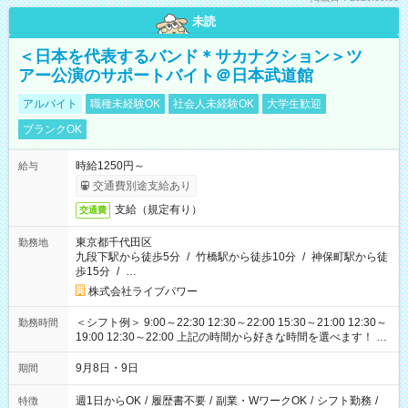
未読
＜日本を代表するバンド＊サカナクション＞ツ
アー公演のサポートバイト＠日本武道館
アルバイト
職種未経験OK
社会人未経験OK
大学生歓迎
ブランクOK
時給1250円～
給与
交通費別途支給あり
支給（規定有り）
交通費
東京都千代田区
勤務地
九段下駅から徒歩5分
/
竹橋駅から徒歩10分
/
神保町駅から徒
歩15分
/
…
株式会社ライブパワー
＜シフト例＞ 9:00～22:30 12:30～22:00 15:30～21:00 12:30～
勤務時間
19:00 12:30～22:00 上記の時間から好きな時間を選べます！ ※
時間は変更となる可能性があります
9月8日・9日
期間
週1日からOK
/
履歴書不要
/
副業・WワークOK
/
シフト勤務
/
特徴