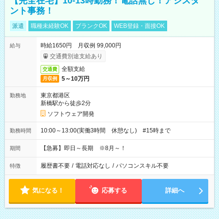
【完全在宅】10-13時勤務！電話無し！アシスタ
ント事務！
派遣
職種未経験OK
ブランクOK
WEB登録・面接OK
時給1650円 月収例 99,000円
給与
交通費別途支給あり
全額支給
交通費
5～10万円
月収例
東京都港区
勤務地
新橋駅から徒歩2分
ソフトウェア開発
10:00～13:00(実働3時間 休憩なし) #15時まで
勤務時間
【急募】即日～長期 ※8月～！
期間
履歴書不要
/
電話対応なし
/
パソコンスキル不要
特徴
気になる！
応募する
詳細へ