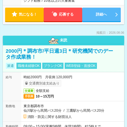
シフト勤務
/
10名以上の大量募集
気になる！
応募する
詳細へ
掲載日：2026.08.06
未読
2000円＊調布市/平日週3日＊研究機関でのデー
タ作成業務！
派遣
職種未経験OK
ブランクOK
WEB登録・面接OK
時給2000円 月収例 120,000円
給与
交通費別途支給あり
全額支給
交通費
10～15万円
月収例
東京都調布市
勤務地
仙川駅から民間バス20分
/
三鷹駅から民間バス20分
消防・防災に関する財団法人
09:00～15:00(実働5時間 休憩1時間) #15時まで
勤務時間