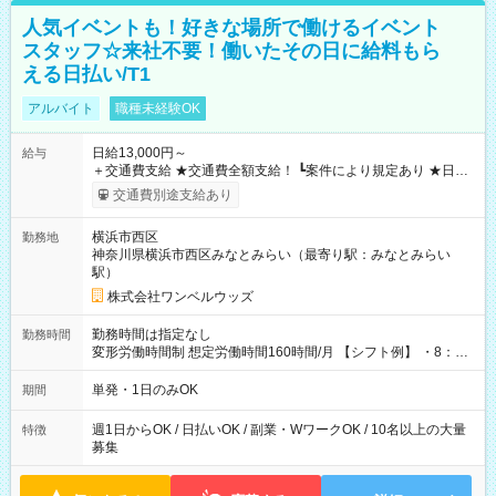
人気イベントも！好きな場所で働けるイベント
スタッフ☆来社不要！働いたその日に給料もら
える日払い/T1
アルバイト
職種未経験OK
日給13,000円～
給与
＋交通費支給 ★交通費全額支給！ ┗案件により規定あり ★日払
いOK！（規定あり） ┗働いたその日に現金GET♪ お仕事後はコ
交通費別途支給あり
ンビニATMから 日払い分を引き落とせます！ 【試用期間】試
用期間なし
横浜市西区
勤務地
神奈川県横浜市西区みなとみらい（最寄り駅：みなとみらい
駅）
株式会社ワンベルウッズ
勤務時間は指定なし
勤務時間
変形労働時間制 想定労働時間160時間/月 【シフト例】 ・8：00
～21：00
単発・1日のみOK
期間
週1日からOK / 日払いOK / 副業・WワークOK / 10名以上の大量
特徴
募集