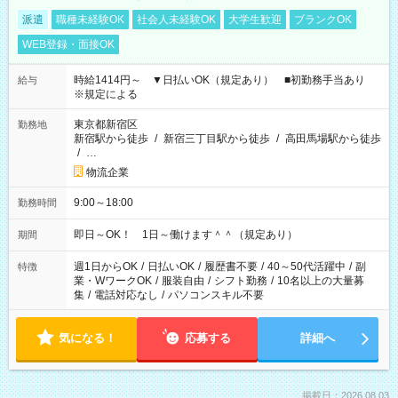
派遣
職種未経験OK
社会人未経験OK
大学生歓迎
ブランクOK
WEB登録・面接OK
時給1414円～ ▼日払いOK（規定あり） ■初勤務手当あり
給与
※規定による
東京都新宿区
勤務地
新宿駅から徒歩
/
新宿三丁目駅から徒歩
/
高田馬場駅から徒歩
/
…
物流企業
9:00～18:00
勤務時間
即日～OK！ 1日～働けます＾＾（規定あり）
期間
週1日からOK
/
日払いOK
/
履歴書不要
/
40～50代活躍中
/
副
特徴
業・WワークOK
/
服装自由
/
シフト勤務
/
10名以上の大量募
集
/
電話対応なし
/
パソコンスキル不要
気になる！
応募する
詳細へ
掲載日：2026.08.03