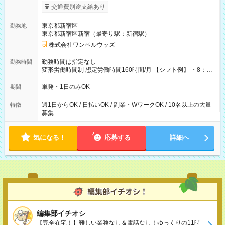
いOK！（規定あり） ┗働いたその日に現金GET♪ お仕事後はコ
交通費別途支給あり
ンビニATMから 日払い分を引き落とせます！ 【試用期間】試
用期間なし
東京都新宿区
勤務地
東京都新宿区新宿（最寄り駅：新宿駅）
株式会社ワンベルウッズ
勤務時間は指定なし
勤務時間
変形労働時間制 想定労働時間160時間/月 【シフト例】 ・8：00
～21：00
単発・1日のみOK
期間
週1日からOK / 日払いOK / 副業・WワークOK / 10名以上の大量
特徴
募集
気になる！
応募する
詳細へ
編集部イチオシ
【完全在宅！】難しい業務なし＆電話なし！ゆっくりの11時