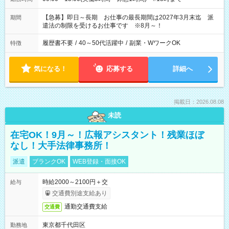
【急募】即日～長期 お仕事の最長期間は2027年3月末迄 派
期間
遣法の制限を受けるお仕事です ※8月～！
履歴書不要
/
40～50代活躍中
/
副業・WワークOK
特徴
気になる！
応募する
詳細へ
掲載日：2026.08.08
未読
在宅OK！9月～！広報アシスタント！残業ほぼ
なし！大手法律事務所！
派遣
ブランクOK
WEB登録・面接OK
時給2000～2100円＋交
給与
交通費別途支給あり
通勤交通費支給
交通費
東京都千代田区
勤務地