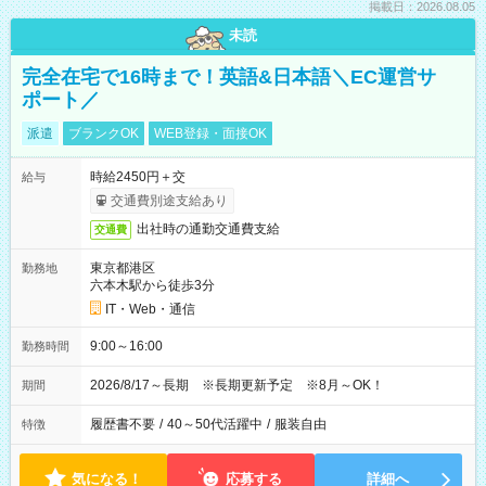
掲載日：2026.08.05
未読
完全在宅で16時まで！英語&日本語＼EC運営サ
ポート／
派遣
ブランクOK
WEB登録・面接OK
時給2450円＋交
給与
交通費別途支給あり
出社時の通勤交通費支給
交通費
東京都港区
勤務地
六本木駅から徒歩3分
IT・Web・通信
9:00～16:00
勤務時間
2026/8/17～長期 ※長期更新予定 ※8月～OK！
期間
履歴書不要
/
40～50代活躍中
/
服装自由
特徴
気になる！
応募する
詳細へ