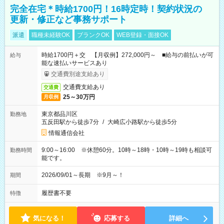
完全在宅＊時給1700円！16時定時！契約状況の
更新・修正など事務サポート
派遣
職種未経験OK
ブランクOK
WEB登録・面接OK
時給1700円＋交 【月収例】272,000円～ ■給与の前払いが可
給与
能な速払いサービスあり
交通費別途支給あり
交通費支給あり
交通費
25～30万円
月収例
東京都品川区
勤務地
五反田駅から徒歩7分
/
大崎広小路駅から徒歩5分
情報通信会社
9:00～16:00 ※休憩60分。10時～18時・10時～19時も相談可
勤務時間
能です。
2026/09/01～長期 ※9月～！
期間
履歴書不要
特徴
気になる！
応募する
詳細へ