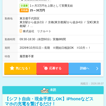
1ヶ月3万円を上限として実費支給
交通費
25～30万円
月収例
東京都千代田区
勤務地
東京駅から徒歩2分
/
京橋(東京都)駅から徒歩4分
/
宝町(東京
都)駅
/
…
株式会社 リクルート
09:30-18:30（休憩60分）実働8時間
勤務時間
2026年10月01日～長期 ※開始日相談OK ※10月～！
期間
履歴書不要
特徴
気になる！
応募する
詳細へ
掲載日：2026.08.07
未読
【シフト自由・現金手渡しOK】iPhoneなどス
マホの充電を繋げるだけ！