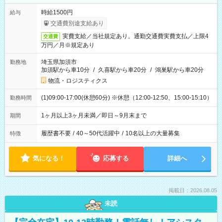
時給1500円
給与
交通費別途支給あり
実費支給／当社規定あり。通勤交通費実費支払／上限4
交通費
万円／月※規定あり
埼玉県加須市
勤務地
加須駅から車10分
/
久喜駅から車20分
/
鴻巣駅から車20分
物流・ロジスティクス
(1)09:00-17:00(休憩60分) ※休憩（12:00-12:50、15:00-15:10）
勤務時間
1ヶ月以上3ヶ月未満／即日～9月末まで
期間
履歴書不要
/
40～50代活躍中
/
10名以上の大量募集
特徴
気になる！
応募する
詳細へ
掲載日：2026.08.05
未読