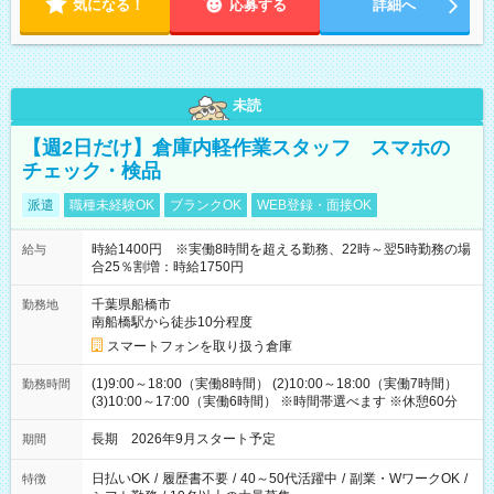
気になる！
応募する
詳細へ
未読
【週2日だけ】倉庫内軽作業スタッフ スマホの
チェック・検品
派遣
職種未経験OK
ブランクOK
WEB登録・面接OK
時給1400円 ※実働8時間を超える勤務、22時～翌5時勤務の場
給与
合25％割増：時給1750円
千葉県船橋市
勤務地
南船橋駅から徒歩10分程度
スマートフォンを取り扱う倉庫
(1)9:00～18:00（実働8時間） (2)10:00～18:00（実働7時間）
勤務時間
(3)10:00～17:00（実働6時間） ※時間帯選べます ※休憩60分
長期 2026年9月スタート予定
期間
日払いOK
/
履歴書不要
/
40～50代活躍中
/
副業・WワークOK
/
特徴