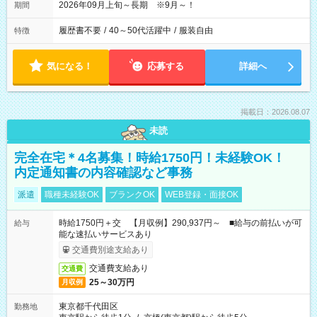
2026年09月上旬～長期 ※9月～！
期間
履歴書不要
/
40～50代活躍中
/
服装自由
特徴
気になる！
応募する
詳細へ
掲載日：2026.08.07
未読
完全在宅＊4名募集！時給1750円！未経験OK！
内定通知書の内容確認など事務
派遣
職種未経験OK
ブランクOK
WEB登録・面接OK
時給1750円＋交 【月収例】290,937円～ ■給与の前払いが可
給与
能な速払いサービスあり
交通費別途支給あり
交通費支給あり
交通費
25～30万円
月収例
東京都千代田区
勤務地