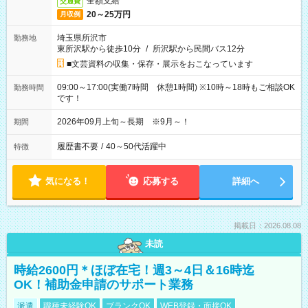
全額支給
交通費
20～25万円
月収例
埼玉県所沢市
勤務地
東所沢駅から徒歩10分
/
所沢駅から民間バス12分
■文芸資料の収集・保存・展示をおこなっています
09:00～17:00(実働7時間 休憩1時間) ※10時～18時もご相談OK
勤務時間
です！
2026年09月上旬～長期 ※9月～！
期間
履歴書不要
/
40～50代活躍中
特徴
気になる！
応募する
詳細へ
掲載日：2026.08.08
未読
時給2600円＊ほぼ在宅！週3～4日＆16時迄
OK！補助金申請のサポート業務
派遣
職種未経験OK
ブランクOK
WEB登録・面接OK