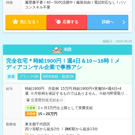
履歴書不要
/
40～50代活躍中
/
服装自由
/
電話対応なし
/
パソ
特徴
コンスキル不要
気になる！
応募する
詳細へ
掲載日：2026.08.06
未読
完全在宅＊時給1900円！週4日＆10～16時！メ
ディアコンサル企業で事務アシ
派遣
ブランクOK
WEB登録・面接OK
時給1900円 月収例 15万円 時給1900円×実働5h×週4日×4
給与
週 ※月収例を保証するものではありません。※給与即受取りサ
ービス利用可（利用条件有）
交通費別途支給あり
1ヶ月3万円を上限として実費支給
交通費
15～20万円
月収例
東京都千代田区
勤務地
四ツ谷駅から徒歩2分
/
麹町駅から徒歩13分