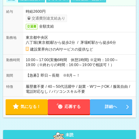
時給2600円
給与
交通費別途支給あり
全額支給
交通費
東京都中央区
勤務地
八丁堀(東京都)駅から徒歩2分
/
茅場町駅から徒歩6分
建設業界向けのAIサービスの提供など
10:00～17:00(実働6時間 休憩1時間) ※定時：10:00～
勤務時間
19:00（※終わりの時間：16:00～19:00で相談可！）
【急募】即日～長期 ※8月～！
期間
履歴書不要
/
40～50代活躍中
/
副業・WワークOK
/
服装自由
/
特徴
電話対応なし
/
パソコンスキル不要
気になる！
応募する
詳細へ
未読