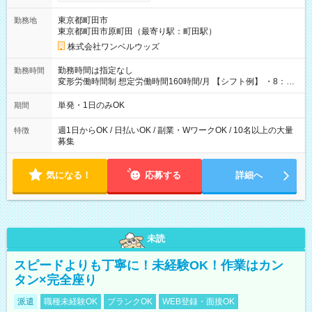
ンビニATMから 日払い分を引き落とせます！ 【試用期間】試
用期間なし
東京都町田市
勤務地
東京都町田市原町田（最寄り駅：町田駅）
株式会社ワンベルウッズ
勤務時間は指定なし
勤務時間
変形労働時間制 想定労働時間160時間/月 【シフト例】 ・8：00
～21：00
単発・1日のみOK
期間
週1日からOK / 日払いOK / 副業・WワークOK / 10名以上の大量
特徴
募集
気になる！
応募する
詳細へ
未読
スピードよりも丁寧に！未経験OK！作業はカン
タン×完全座り
派遣
職種未経験OK
ブランクOK
WEB登録・面接OK