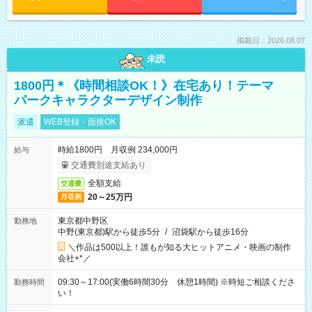
掲載日：2026.08.07
未読
1800円＊《時間相談OK！》在宅あり！テーマ
パークキャラクターデザイン制作
派遣
WEB登録・面接OK
時給1800円 月収例 234,000円
給与
交通費別途支給あり
全額支給
交通費
20～25万円
月収例
東京都中野区
勤務地
中野(東京都)駅から徒歩5分
/
沼袋駅から徒歩16分
＼作品は500以上！誰もが知る大ヒットアニメ・映画の制作
会社+*／
09:30～17:00(実働6時間30分 休憩1時間) ※時短ご相談くださ
勤務時間
い！