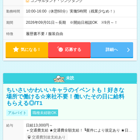
コンサルタント・シンクタンク
10:00-16:00（休憩60分）実働5時間（残業少なめ！）
勤務時間
2026年09月01日～長期 ※開始日相談OK ※9月～！
期間
履歴書不要
/
服装自由
特徴
気になる！
応募する
詳細へ
未読
ちいさいかわいいキャラのイベントも！好きな
場所で働ける☆来社不要！働いたその日に給料
もらえる◎/T1
アルバイト
職種未経験OK
日給13,000円～
給与
＋交通費支給 ★交通費全額支給！ ┗案件により規定あり ★日払
いOK！（規定あり） ┗働いたその日に現金GET♪ お仕事後はコ
交通費別途支給あり