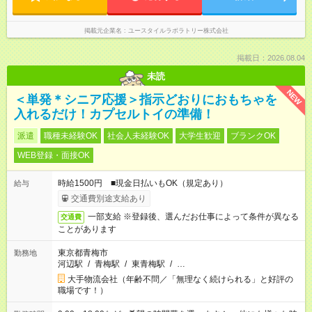
掲載元企業名
ユースタイルラボラトリー株式会社
掲載日：2026.08.04
未読
NEW
＜単発＊シニア応援＞指示どおりにおもちゃを
入れるだけ！カプセルトイの準備！
派遣
職種未経験OK
社会人未経験OK
大学生歓迎
ブランクOK
WEB登録・面接OK
時給1500円 ■現金日払いもOK（規定あり）
給与
交通費別途支給あり
一部支給 ※登録後、選んだお仕事によって条件が異なる
交通費
ことがあります
東京都青梅市
勤務地
河辺駅
/
青梅駅
/
東青梅駅
/
…
大手物流会社（年齢不問／「無理なく続けられる」と好評の
職場です！）