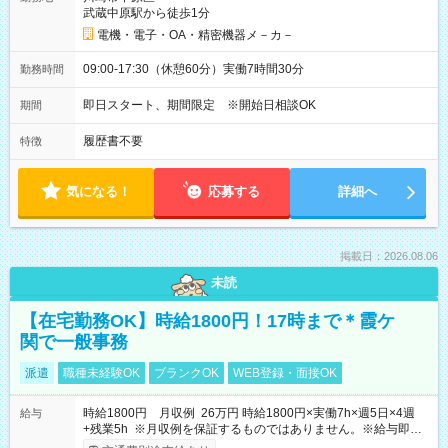
武蔵中原駅から徒歩1分
電機・電子・OA・精密機器メ－カ－
09:00-17:30（休憩60分）実働7時間30分
勤務時間
即日スタート、期間限定 ※開始日相談OK
期間
履歴書不要
特徴
気になる！
応募する
詳細へ
掲載日：2026.08.06
未読
【在宅勤務OK】時給1800円！17時まで＊霞ケ
関で一般事務
派遣
職種未経験OK
ブランクOK
WEB登録・面接OK
時給1800円 月収例 26万円 時給1800円×実働7h×週5日×4週
給与
+残業5h ※月収例を保証するものではありません。※給与即受
取りサービス利用可（利用条件有）