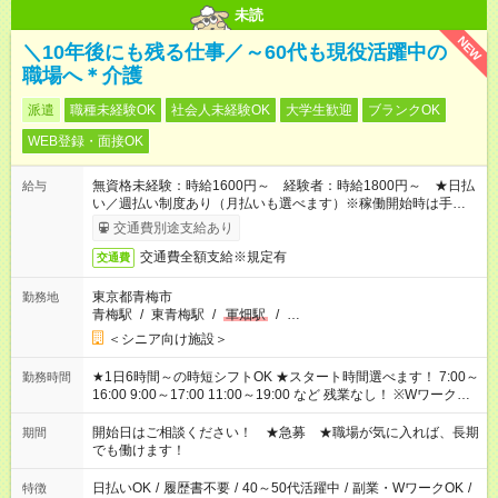
未読
NEW
＼10年後にも残る仕事／～60代も現役活躍中の
職場へ＊介護
派遣
職種未経験OK
社会人未経験OK
大学生歓迎
ブランクOK
WEB登録・面接OK
無資格未経験：時給1600円～ 経験者：時給1800円～ ★日払
給与
い／週払い制度あり（月払いも選べます）※稼働開始時は手続き
完了次第のお支払いとなります。
交通費別途支給あり
交通費全額支給※規定有
交通費
東京都青梅市
勤務地
青梅駅
/
東青梅駅
/
軍畑駅
/
…
＜シニア向け施設＞
★1日6時間～の時短シフトOK ★スタート時間選べます！ 7:00～
勤務時間
16:00 9:00～17:00 11:00～19:00 など 残業なし！ ※Wワークの
場合、他のお仕事と合わせ週40時間超の就業はご案内できませ
ん ※法令に基づき、週20時間以上勤務は社会保険への加入対象
開始日はご相談ください！ ★急募 ★職場が気に入れば、長期
期間
となります ※労働者派遣法（日雇い派遣の原則禁止）により、
でも働けます！
短時間・短期間の就業はご案内が難しい場合があります
日払いOK
/
履歴書不要
/
40～50代活躍中
/
副業・WワークOK
/
特徴