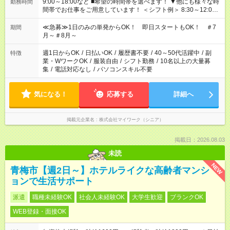
9:00～18:00など ■希望の時間帯を選べます！ ▼他にも様々な時
勤務時間
間帯でお仕事をご用意しています！ ＜シフト例＞ 8:30～12:00
17:00～22:00 13:00～22:00 22:00～翌6:00 など
≪急募≫1日のみの単発からOK！ 即日スタートもOK！ ＃7
期間
月～＃8月～
週1日からOK
/
日払いOK
/
履歴書不要
/
40～50代活躍中
/
副
特徴
業・WワークOK
/
服装自由
/
シフト勤務
/
10名以上の大量募
集
/
電話対応なし
/
パソコンスキル不要
気になる！
応募する
詳細へ
掲載元企業名
株式会社マイワーク（シニア）
掲載日：2026.08.03
未読
NEW
青梅市【週2日～】ホテルライクな高齢者マンシ
ョンで生活サポート
派遣
職種未経験OK
社会人未経験OK
大学生歓迎
ブランクOK
WEB登録・面接OK