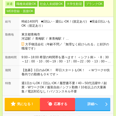
派遣
職種未経験OK
社会人未経験OK
大学生歓迎
ブランクOK
WEB登録・面接OK
時給1400円 ■日払い・週払いOK！(規定あり) ■現金日払いも
給与
OK（規定あり）
東京都青梅市
勤務地
河辺駅
/
青梅駅
/
東青梅駅
/
…
大手物流会社（年齢不問／「無理なく続けられる」と好評の
職場です）
9:00～18:00 希望の時間帯を選べます！ ＜シフト例＞ ・8：30
勤務時間
～12：00 ・10：00～19：00 ・17：00～22：00 ・13：00～
22：00 ・22：00～翌6：00 など
【急募】1日のみOK！ 即日スタートもOK！ ＜Ｗワークや扶
期間
養内での勤務もＯＫです＞
週1日からOK
/
日払いOK
/
履歴書不要
/
40～50代活躍中
/
副
特徴
業・WワークOK
/
服装自由
/
シフト勤務
/
10名以上の大量募
集
/
電話対応なし
/
パソコンスキル不要
気になる！
応募する
詳細へ