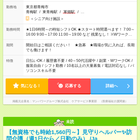
東京都青梅市
勤務地
青梅駅
/
東青梅駅
/
軍畑駅
/
…
＜シニア向け施設＞
★1日6時間～の時短シフトOK ★スタート時間選べます！ 7:00～
勤務時間
16:00 9:00～17:00 11:00～19:00 など 残業なし！ ※Wワークの
場合、他のお仕事と合わせ週40時間超の就業はご案内できませ
ん ※法令に基づき、週20時間以上勤務は社会保険への加入対象
開始日はご相談ください！ ★急募 ★職場が気に入れば、長期
期間
となります ※労働者派遣法（日雇い派遣の原則禁止）により、
でも働けます！
短時間・短期間の就業はご案内が難しい場合があります
日払いOK
/
履歴書不要
/
40～50代活躍中
/
副業・WワークOK
/
特徴
服装自由
/
シフト勤務
/
10名以上の大量募集
/
電話対応なし
/
パ
ソコンスキル不要
気になる！
応募する
詳細へ
掲載元企業名
マンパワーグループ株式会社 ケアサービス事業部 （医療福祉介護関連）
未読
【無資格でも時給1,560円～】見守りヘルパー✨訪
問介護（週1日から／日勤のみ） /Ja