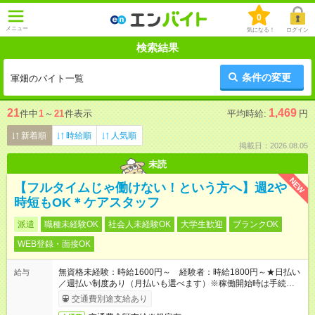
0
メニュー
気になる！
ログイン
検索結果
条件の変更
軍畑のバイト一覧
21
1,469
件中
1
～
21
件表示
平均時給:
円
新着順
時給順
人気順
掲載日：2026.08.05
未読
NEW
【フルタイムじゃ働けない！という方へ】週2や
時短もOK＊ケアスタッフ
派遣
職種未経験OK
社会人未経験OK
大学生歓迎
ブランクOK
WEB登録・面接OK
無資格未経験：時給1600円～ 経験者：時給1800円～★日払い
給与
／週払い制度あり（月払いも選べます）※稼働開始時は手続き完
了次第のお支払いとなります。
交通費別途支給あり