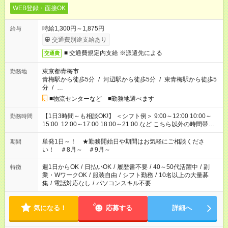
WEB登録・面接OK
時給1,300円～1,875円
給与
交通費別途支給あり
■ 交通費規定内支給 ※派遣先による
交通費
東京都青梅市
勤務地
青梅駅から徒歩5分
/
河辺駅から徒歩5分
/
東青梅駅から徒歩5
分
/
…
■物流センターなど ■勤務地選べます
【1日3時間～も相談OK!】 ＜シフト例＞ 9:00～12:00 10:00～
勤務時間
15:00 12:00～17:00 18:00～21:00 など こちら以外の時間帯も
お気軽にご相談ください！
単発1日～！ ★勤務開始日や期間はお気軽にご相談くださ
期間
い！ ＃8月～ ＃9月～
週1日からOK
/
日払いOK
/
履歴書不要
/
40～50代活躍中
/
副
特徴
業・WワークOK
/
服装自由
/
シフト勤務
/
10名以上の大量募
集
/
電話対応なし
/
パソコンスキル不要
気になる！
応募する
詳細へ