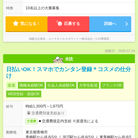
00の間で7.5時間勤務／休憩1時間 【夜勤】 17：00～翌10：00
の15時間勤務／休憩２時間 ※勤務時間は各施設のシフトによる
10名以上の大量募集
特徴
シフト制 ※夜勤時は手当も別途支給 ◎残業ほぼなし（月平均5時
間程度）
気になる！
応募する
詳細へ
掲載元企業名
ユースタイルラボラトリー株式会社／CxS事業部
掲載日：2026.07.24
未読
日払いOK！スマホでカンタン登録＊コスメの仕分
け
派遣
職種未経験OK
社会人未経験OK
大学生歓迎
ブランクOK
WEB登録・面接OK
時給1,300円～1,875円
給与
交通費別途支給あり
■ 交通費規定内支給 ※派遣先による
交通費
東京都青梅市
勤務地
青梅駅から徒歩5分
/
河辺駅から徒歩5分
/
東青梅駅から徒歩5