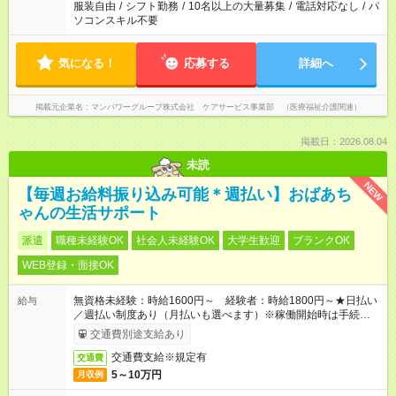
服装自由
/
シフト勤務
/
10名以上の大量募集
/
電話対応なし
/
パ
ソコンスキル不要
気になる！
応募する
詳細へ
掲載元企業名
マンパワーグループ株式会社 ケアサービス事業部 （医療福祉介護関連）
掲載日：2026.08.04
未読
NEW
【毎週お給料振り込み可能＊週払い】おばあち
ゃんの生活サポート
派遣
職種未経験OK
社会人未経験OK
大学生歓迎
ブランクOK
WEB登録・面接OK
無資格未経験：時給1600円～ 経験者：時給1800円～★日払い
給与
／週払い制度あり（月払いも選べます）※稼働開始時は手続き完
了次第のお支払いとなります。
交通費別途支給あり
交通費支給※規定有
交通費
5～10万円
月収例