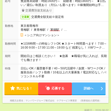
無資格未経験：時給1600円～ 経験者：時給1800円～ ★日払
給与
い／週払い制度あり（月払いも選べます）※稼働開始時は手続き
完了次第のお支払いとなります。
交通費別途支給あり
交通費全額支給※規定有
交通費
東京都青梅市
勤務地
青梅駅
/
東青梅駅
/
軍畑駅
/
…
＜シニア向けマンション＞
★1日6時間～の時短シフトOK ★スタート時間選べます！ 7:00～
勤務時間
16:00 9:00～17:00 11:00～19:00 など 残業なし！ ※Wワークの
場合、他のお仕事と合わせ週40時間超の就業はご案内できませ
ん ※法令に基づき、週20時間以上勤務は社会保険への加入対象
開始日はご相談ください！ ★急募 ★職場が気に入れば、長期
期間
となります ※労働者派遣法（日雇い派遣の原則禁止）により、
でも働けます！
短時間・短期間の就業はご案内が難しい場合があります
日払いOK
/
履歴書不要
/
40～50代活躍中
/
副業・WワークOK
/
特徴
服装自由
/
シフト勤務
/
10名以上の大量募集
/
電話対応なし
/
パ
ソコンスキル不要
気になる！
応募する
詳細へ
掲載元企業名
マンパワーグループ株式会社 ケアサービス事業部 （医療福祉介護関連）
掲載日：2026.08.02