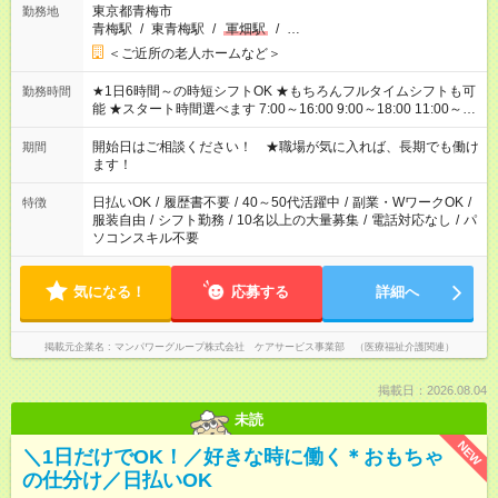
東京都青梅市
勤務地
青梅駅
/
東青梅駅
/
軍畑駅
/
…
＜ご近所の老人ホームなど＞
★1日6時間～の時短シフトOK ★もちろんフルタイムシフトも可
勤務時間
能 ★スタート時間選べます 7:00～16:00 9:00～18:00 11:00～
20:00 など 残業なし！ ※Wワークの場合、他のお仕事と合わせ
週40時間超の就業はご案内できません ※法令に基づき、週20時
開始日はご相談ください！ ★職場が気に入れば、長期でも働け
期間
間以上勤務は社会保険への加入対象となります ※労働者派遣法
ます！
（日雇い派遣の原則禁止）により、短時間・短期間の就業はご
案内が難しい場合があります
日払いOK
/
履歴書不要
/
40～50代活躍中
/
副業・WワークOK
/
特徴
服装自由
/
シフト勤務
/
10名以上の大量募集
/
電話対応なし
/
パ
ソコンスキル不要
気になる！
応募する
詳細へ
掲載元企業名
マンパワーグループ株式会社 ケアサービス事業部 （医療福祉介護関連）
掲載日：2026.08.04
未読
NEW
＼1日だけでOK！／好きな時に働く＊おもちゃ
の仕分け／日払いOK