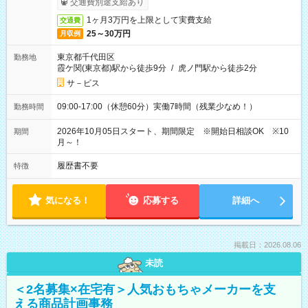
交通費別途支給あり
1ヶ月3万円を上限として実費支給
交通費
25～30万円
月収例
東京都千代田区
勤務地
霞ケ関(東京都)駅から徒歩9分
/
虎ノ門駅から徒歩2分
サ－ビス
09:00-17:00（休憩60分）実働7時間（残業少なめ！）
勤務時間
2026年10月05日スタート、期間限定 ※開始日相談OK ※10
期間
月～！
履歴書不要
特徴
気になる！
応募する
詳細へ
掲載日：2026.08.06
未読
＜2名募集×在宅有＞人気おもちゃメーカーを支
える商品計画事務