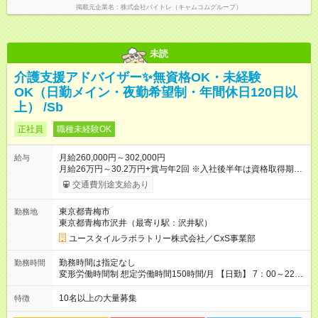
掲載元企業名
株式会社バイトレ（キャムコムグループ）
未読
介護支援アドバイザー✨無資格OK・未経験
OK（日勤メイン・夜勤希望制・年間休日120日以
上） /Sb
正社員
職種未経験OK
月給260,000円～302,000円
給与
月給26万円～30.2万円+賞与年2回 ※入社後半年は資格取得期間
として研修月給22.9万円～になる場合がございます。 （保有資
交通費別途支給あり
格・経験等により変動） 【入社後のモデル月収】 ［入社］ 無
資格・未経験／月収22.9万円 ［半年～1年］ 実務者研修取得
東京都青梅市
勤務地
／月収26万円 ［入社3年］ エリアリーダー・介護福祉士／月
東京都青梅市沢井（最寄り駅：沢井駅）
収30.2万円 ［入社3年目以降］ ジュニアコーディネー／月収
37.5万円以上 ※経験・能力等を考慮。 【試用期間】試用期間あ
ユースタイルラボラトリー株式会社／CxS事業部
り 試用期間の長さ：2ヶ月 雇用形態、給与は本採用時と同じで
す。
勤務時間は指定なし
勤務時間
変形労働時間制 想定労働時間150時間/月 【日勤】 7：00～22：
00の間で7.5時間勤務／休憩1時間 【夜勤】 17：00～翌10：00
の15時間勤務／休憩2時間 ※勤務時間は各施設のシフトによるシ
10名以上の大量募集
特徴
フト制 ※夜勤時は手当も別途支給 ◎残業ほぼなし（月平均5時間