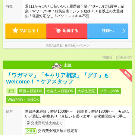
週1日からOK
/
日払いOK
/
履歴書不要
/
40～50代活躍中
/
副
特徴
業・WワークOK
/
服装自由
/
シフト勤務
/
10名以上の大量募
集
/
電話対応なし
/
パソコンスキル不要
気になる！
応募する
詳細へ
掲載元企業名
株式会社マイワーク
掲載日：2026.08.05
未読
NEW
「ワガママ」「キャリア相談」「グチ」も
Welcome！＊ケアスタッフ
派遣
職種未経験OK
社会人未経験OK
大学生歓迎
ブランクOK
WEB登録・面接OK
無資格未経験：時給1600円～ 経験者：時給1800円～ ★日払
給与
い／週払い制度あり（月払いも選べます）※稼働開始時は手続き
完了次第のお支払いとなります。
交通費別途支給あり
交通費全額支給※規定有
交通費