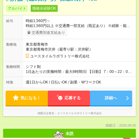
アルバイト
職種未経験OK
時給1,560円～
給与
時給1,560円以上 ※交通費一部支給（既定あり） ※経験・能力を
考慮して決定します 【収入例】 週1回勤務の場合：1,560円×8時
交通費別途支給あり
間×4回=4万9,920円 週3回勤務の場合：1,560円×8時間×12回
=14万9,760円 週5回勤務の場合：1,560円×8時間×20回=24万
東京都青梅市
勤務地
9,600円 【試用期間】試用期間あり 試用期間の長さ：2ヶ月
東京都青梅市沢井（最寄り駅：沢井駅）
※ 雇用形態と給与に、本採用時と異なる部分があります。 雇用
形態：本採用時と同じです。 給与：時給 1,230円以上
ユースタイルラボラトリー株式会社
シフト制
勤務時間
1日あたりの実働時間：最大8時間/日 【日勤】 7：00～22：00
の間で8時間勤務（休憩時間は法定通り） ※週1日～OK ／ 夜勤
なし ＊＊ 勤務時間例 ＊＊ ■8時から17時 ■9時から18時 ■10
週1日からOK / 日払いOK / 副業・WワークOK
特徴
時から19時 ■12時から21時 など ※訪問先により変動 ※曜日固
定（毎週同じ曜日勤務）
気になる！
応募する
詳細へ
掲載元企業名
ユースタイルラボラトリー株式会社
掲載日：2026.08.05
未読