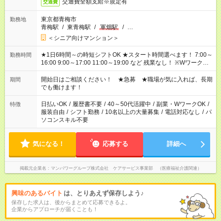
交通費全額支給※規定有
交通費
東京都青梅市
勤務地
青梅駅
/
東青梅駅
/
軍畑駅
/
…
＜シニア向けマンション＞
★1日6時間～の時短シフトOK ★スタート時間選べます！ 7:00～
勤務時間
16:00 9:00～17:00 11:00～19:00 など 残業なし！ ※Wワークの
場合、他のお仕事と合わせ週40時間超の就業はご案内できませ
ん ※法令に基づき、週20時間以上勤務は社会保険への加入対象
開始日はご相談ください！ ★急募 ★職場が気に入れば、長期
期間
となります ※労働者派遣法（日雇い派遣の原則禁止）により、
でも働けます！
短時間・短期間の就業はご案内が難しい場合があります
日払いOK
/
履歴書不要
/
40～50代活躍中
/
副業・WワークOK
/
特徴
服装自由
/
シフト勤務
/
10名以上の大量募集
/
電話対応なし
/
パ
ソコンスキル不要
気になる！
応募する
詳細へ
掲載元企業名
マンパワーグループ株式会社 ケアサービス事業部 （医療福祉介護関連）
興味のあるバイト
は、とりあえず保存しよう♪
保存した求人は、後からまとめて応募できるよ。
企業からアプローチが届くことも！