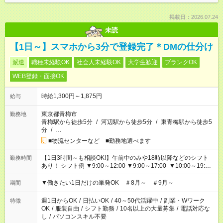
掲載日：2026.07.24
未読
【1日～】スマホから3分で登録完了＊DMの仕分け
派遣
職種未経験OK
社会人未経験OK
大学生歓迎
ブランクOK
WEB登録・面接OK
時給1,300円～1,875円
給与
東京都青梅市
勤務地
青梅駅から徒歩5分
/
河辺駅から徒歩5分
/
東青梅駅から徒歩5
分
/
…
■物流センターなど ■勤務地選べます
【1日3時間～も相談OK!】午前中のみや18時以降などのシフト
勤務時間
あり！ シフト例 ▼9:00～12:00 ▼9:00～17:00 ▼10:00～19:00
▼18:00～21:00
▼働きたい1日だけの単発OK ＃8月～ ＃9月～
期間
週1日からOK
/
日払いOK
/
40～50代活躍中
/
副業・Wワーク
特徴
OK
/
服装自由
/
シフト勤務
/
10名以上の大量募集
/
電話対応な
し
/
パソコンスキル不要