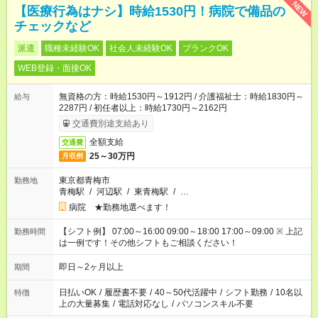
NEW
【医療行為はナシ】時給1530円！病院で備品の
チェックなど
派遣
職種未経験OK
社会人未経験OK
ブランクOK
WEB登録・面接OK
無資格の方：時給1530円～1912円 / 介護福祉士：時給1830円～
給与
2287円 / 初任者以上：時給1730円～2162円
交通費別途支給あり
全額支給
交通費
25～30万円
月収例
東京都青梅市
勤務地
青梅駅
/
河辺駅
/
東青梅駅
/
…
病院 ★勤務地選べます！
【シフト例】 07:00～16:00 09:00～18:00 17:00～09:00 ※ 上記
勤務時間
は一例です！その他シフトもご相談ください！
即日～2ヶ月以上
期間
日払いOK
/
履歴書不要
/
40～50代活躍中
/
シフト勤務
/
10名以
特徴
上の大量募集
/
電話対応なし
/
パソコンスキル不要