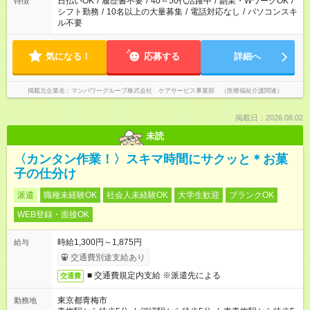
日払いOK
/
履歴書不要
/
40～50代活躍中
/
副業・WワークOK
/
特徴
シフト勤務
/
10名以上の大量募集
/
電話対応なし
/
パソコンスキ
ル不要
気になる！
応募する
詳細へ
掲載元企業名
マンパワーグループ株式会社 ケアサービス事業部 （医療福祉介護関連）
掲載日：2026.08.02
未読
〈カンタン作業！〉スキマ時間にサクッと＊お菓
子の仕分け
派遣
職種未経験OK
社会人未経験OK
大学生歓迎
ブランクOK
WEB登録・面接OK
時給1,300円～1,875円
給与
交通費別途支給あり
■ 交通費規定内支給 ※派遣先による
交通費
東京都青梅市
勤務地