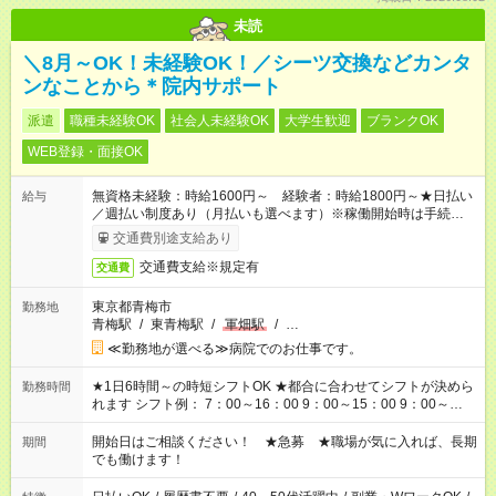
未読
＼8月～OK！未経験OK！／シーツ交換などカンタ
ンなことから＊院内サポート
派遣
職種未経験OK
社会人未経験OK
大学生歓迎
ブランクOK
WEB登録・面接OK
無資格未経験：時給1600円～ 経験者：時給1800円～★日払い
給与
／週払い制度あり（月払いも選べます）※稼働開始時は手続き完
了次第のお支払いとなります。
交通費別途支給あり
交通費支給※規定有
交通費
東京都青梅市
勤務地
青梅駅
/
東青梅駅
/
軍畑駅
/
…
≪勤務地が選べる≫病院でのお仕事です。
★1日6時間～の時短シフトOK ★都合に合わせてシフトが決めら
勤務時間
れます シフト例： 7：00～16：00 9：00～15：00 9：00～
18：00 11：00～20：00 など ※Wワークの場合、他のお仕事と
合わせ週40時間超の就業はご案内できません ※法令に基づき、
開始日はご相談ください！ ★急募 ★職場が気に入れば、長期
期間
週20時間以上勤務は社会保険への加入対象となります ※労働者
でも働けます！
派遣法（日雇い派遣の原則禁止）により、短時間・短期間の就
業はご案内が難しい場合があります