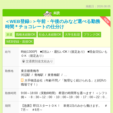
掲載日：2026.08.05
未読
NEW
＜WEB登録○＞午前・午後のみなど選べる勤務
時間＊チョコレートの仕分け
派遣
職種未経験OK
社会人未経験OK
大学生歓迎
ブランクOK
WEB登録・面接OK
時給1300円 ■日払い・週払いOK！(規定あり) ■現金日払いも
給与
ＯＫ（規定あり）
交通費別途支給あり
東京都青梅市
勤務地
河辺駅
/
青梅駅
/
東青梅駅
/
…
大手物流会社（年齢不問／「無理なく続けられる」と好評の
職場です！）
9:00～18:00（実動8時間） 希望の時間帯を選べます！ ＜シフト
勤務時間
例＞ ・8：30～12：00 ・10：00～19：00 ・17：00～22：00
・13：00～22：00 ・22：00～翌6：00 など
【急募】即日スタートＯＫ！ 単発1日のみから働けます。 ＃
期間
7月～ ＃8月～