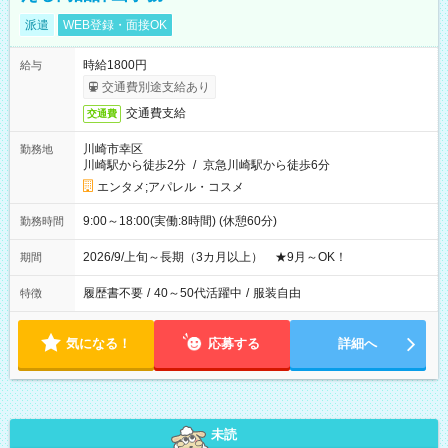
派遣
WEB登録・面接OK
時給1800円
給与
交通費別途支給あり
交通費支給
交通費
川崎市幸区
勤務地
川崎駅から徒歩2分
/
京急川崎駅から徒歩6分
エンタメ;アパレル・コスメ
9:00～18:00(実働:8時間) (休憩60分)
勤務時間
2026/9/上旬～長期（3カ月以上） ★9月～OK！
期間
履歴書不要
/
40～50代活躍中
/
服装自由
特徴
気になる！
応募する
詳細へ
未読