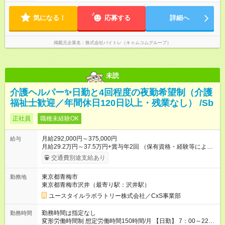
気になる！
応募する
詳細へ
掲載元企業名
株式会社バイトレ（キャムコムグループ）
未読
介護ヘルパー✨日勤と4回程度の夜勤希望制（介護
福祉士歓迎／年間休日120日以上・残業なし） /Sb
正社員
職種未経験OK
月給292,000円～375,000円
給与
月給29.2万円～37.5万円+賞与年2回 （保有資格・経験等により
変動） 【無資格の方の入社後のモデル月収】 ［入社］ 無資
交通費別途支給あり
格・未経験／月収22.9万円 ［半年～1年］ 実務者研修取得／
月収26万円 ［入社3年］ エリアリーダー・介護福祉士／月収
東京都青梅市
勤務地
30.2万円 ［入社3年目以降］ ジュニアコーディネー／月収
東京都青梅市沢井（最寄り駅：沢井駅）
37.5万円以上 ※経験・能力等を考慮。 【試用期間】試用期間あ
り 試用期間の長さ：2ヶ月 雇用形態、給与は本採用時と同じで
ユースタイルラボラトリー株式会社／CxS事業部
す。
勤務時間は指定なし
勤務時間
変形労働時間制 想定労働時間150時間/月 【日勤】 7：00～22：