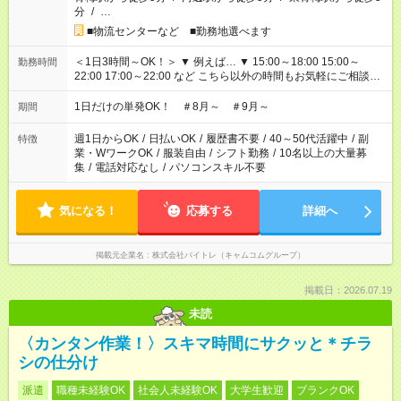
分
/
…
■物流センターなど ■勤務地選べます
＜1日3時間～OK！＞ ▼ 例えば… ▼ 15:00～18:00 15:00～
勤務時間
22:00 17:00～22:00 など こちら以外の時間もお気軽にご相談く
ださい！
1日だけの単発OK！ ＃8月～ ＃9月～
期間
週1日からOK
/
日払いOK
/
履歴書不要
/
40～50代活躍中
/
副
特徴
業・WワークOK
/
服装自由
/
シフト勤務
/
10名以上の大量募
集
/
電話対応なし
/
パソコンスキル不要
気になる！
応募する
詳細へ
掲載元企業名
株式会社バイトレ（キャムコムグループ）
掲載日：2026.07.19
未読
〈カンタン作業！〉スキマ時間にサクッと＊チラ
シの仕分け
派遣
職種未経験OK
社会人未経験OK
大学生歓迎
ブランクOK