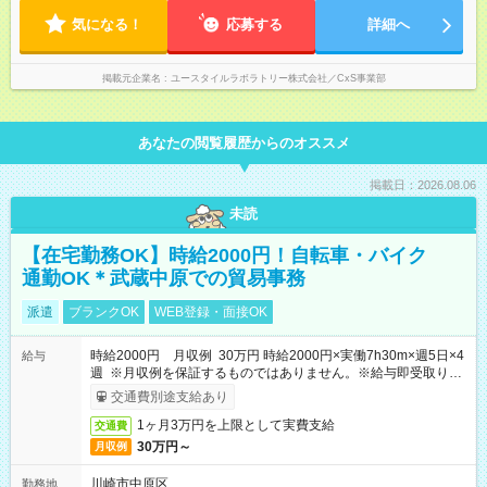
程度）
気になる！
応募する
詳細へ
掲載元企業名
ユースタイルラボラトリー株式会社／CxS事業部
あなたの閲覧履歴からのオススメ
掲載日：2026.08.06
未読
【在宅勤務OK】時給2000円！自転車・バイク
通勤OK＊武蔵中原での貿易事務
派遣
ブランクOK
WEB登録・面接OK
時給2000円 月収例 30万円 時給2000円×実働7h30m×週5日×4
給与
週 ※月収例を保証するものではありません。※給与即受取りサ
ービス利用可（利用条件有）
交通費別途支給あり
1ヶ月3万円を上限として実費支給
交通費
30万円～
月収例
川崎市中原区
勤務地