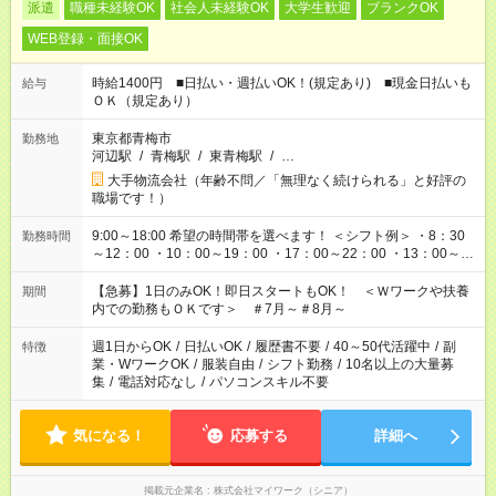
派遣
職種未経験OK
社会人未経験OK
大学生歓迎
ブランクOK
WEB登録・面接OK
時給1400円 ■日払い・週払いOK！(規定あり) ■現金日払いも
給与
ＯＫ（規定あり）
東京都青梅市
勤務地
河辺駅
/
青梅駅
/
東青梅駅
/
…
大手物流会社（年齢不問／「無理なく続けられる」と好評の
職場です！）
9:00～18:00 希望の時間帯を選べます！ ＜シフト例＞ ・8：30
勤務時間
～12：00 ・10：00～19：00 ・17：00～22：00 ・13：00～
22：00 ・22：00～翌6：00 など
【急募】1日のみOK！即日スタートもOK！ ＜Ｗワークや扶養
期間
内での勤務もＯＫです＞ ＃7月～＃8月～
週1日からOK
/
日払いOK
/
履歴書不要
/
40～50代活躍中
/
副
特徴
業・WワークOK
/
服装自由
/
シフト勤務
/
10名以上の大量募
集
/
電話対応なし
/
パソコンスキル不要
気になる！
応募する
詳細へ
掲載元企業名
株式会社マイワーク（シニア）