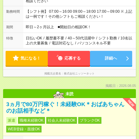
相談ください
【シフト例】 07:00～16:00 09:00～18:00 17:00～09:00 ※ 上記
勤務時間
は一例です！その他シフトもご相談ください！
即日～2ヶ月以上 ■開始日の相談OK！
期間
日払いOK
/
履歴書不要
/
40～50代活躍中
/
シフト勤務
/
10名以
特徴
上の大量募集
/
電話対応なし
/
パソコンスキル不要
気になる！
応募する
詳細へ
掲載元企業名
株式会社ニッソーネット
掲載日：2026.08.05
未読
NEW
3ヵ月で80万円稼ぐ！未経験OK＊おばあちゃん
のお話相手など＊
派遣
職種未経験OK
社会人未経験OK
ブランクOK
WEB登録・面接OK