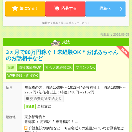
気になる！
応募する
詳細へ
掲載元企業名
株式会社ニッソーネット
掲載日：2026.08.05
未読
NEW
3ヵ月で80万円稼ぐ！未経験OK＊おばあちゃん
のお話相手など
派遣
職種未経験OK
社会人未経験OK
ブランクOK
WEB登録・面接OK
無資格の方：時給1530円～1912円 / 介護福祉士：時給1830円～
給与
2287円 / 初任者以上：時給1730円～2162円
交通費別途支給あり
全額支給
交通費
東京都青梅市
勤務地
青梅駅
/
河辺駅
/
東青梅駅
/
…
介護施設や病院など ★自宅近くの施設がいいなど勤務地ご