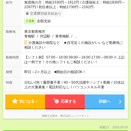
無資格の方：時給1530円～1912円 / 介護福祉士：時給1830円～
給与
2287円 / 初任者以上：時給1730円～2162円
交通費別途支給あり
全額支給
交通費
東京都青梅市
勤務地
青梅駅
/
河辺駅
/
東青梅駅
/
…
介護施設や病院など ★自宅近くの施設がいいなど勤務地ご
相談ください
【シフト例】 07:00～16:00 09:00～18:00 17:00～09:00 ※ 上記
勤務時間
は一例です！その他シフトもご相談ください！
即日～2ヶ月以上 ■開始日の相談OK！
期間
日払いOK
/
履歴書不要
/
40～50代活躍中
/
シフト勤務
/
10名以
特徴
上の大量募集
/
電話対応なし
/
パソコンスキル不要
気になる！
応募する
詳細へ
掲載元企業名
株式会社ニッソーネット
掲載日：2026.08.05