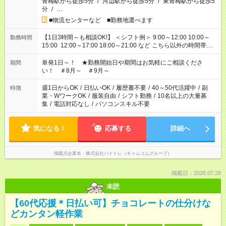
青梅駅から徒歩5分
/
河辺駅から徒歩5分
/
東青梅駅から徒歩5
分
/
…
■物流センターなど ■勤務地選べます
【1日3時間～も相談OK!】 ＜シフト例＞ 9:00～12:00 10:00～
勤務時間
15:00 12:00～17:00 18:00～21:00 など こちら以外の時間帯も
お気軽にご相談ください！
単発1日～！ ★勤務開始日や期間はお気軽にご相談くださ
期間
い！ ＃8月～ ＃9月～
週1日からOK
/
日払いOK
/
履歴書不要
/
40～50代活躍中
/
副
特徴
業・WワークOK
/
服装自由
/
シフト勤務
/
10名以上の大量募
集
/
電話対応なし
/
パソコンスキル不要
気になる！
応募する
詳細へ
掲載元企業名
株式会社バイトレ（キャムコムグループ）
掲載日：2026.07.28
未読
【60代応援＊日払い可】チョコレートの仕分けな
どカンタン軽作業