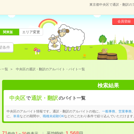
東京都中央区で通訳・翻訳の
会員登録
エリア変更
関東版
望条件
ト一覧
中央区の通訳・翻訳のアルバイト・バイト一覧
検索結果
中央区
通訳・翻訳
で
のバイト一覧
中央区のアルバイト情報です。通訳・翻訳のアルバイトの他に、
一般事務
、
営業事務
に、
単発
などの期間や、
職種未経験OK
などのこだわり条件で絞り込んでいただけます
1,568
71
平均時給:
円
件中
1
～
50
件表示