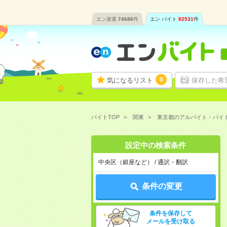
エン派遣
74686
件
エン バイト
82531
件
0
気になるリスト
保存した希
バイトTOP
関東
東京都のアルバイト・バイ
設定中の検索条件
中央区（銀座など） / 通訳・翻訳
条件の変更
条件を保存して
メールを受け取る