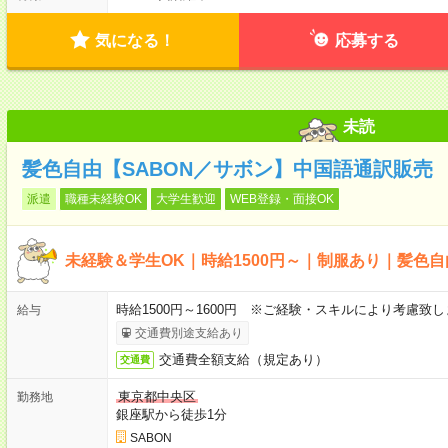
気になる！
応募する
未読
髪色自由【SABON／サボン】中国語通訳販売
派遣
職種未経験OK
大学生歓迎
WEB登録・面接OK
未経験＆学生OK｜時給1500円～｜制服あり｜髪色
時給1500円～1600円 ※ご経験・スキルにより考慮致し
給与
交通費別途支給あり
交通費全額支給（規定あり）
交通費
東京都中央区
勤務地
銀座駅から徒歩1分
SABON