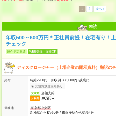
1
2
次へ
未読
年収500～600万円＊正社員前提！在宅有り！
チェック
紹介予定派遣
WEB登録・面接OK
ディスクロージャー（上場企業の開示資料）翻訳の
時給2200円 月収例 308,000円+残業代
給与
交通費別途支給あり
全額支給
交通費
30万円～
月収例
東京都中央区
勤務地
新橋駅から徒歩8分
/
東銀座駅から徒歩4分