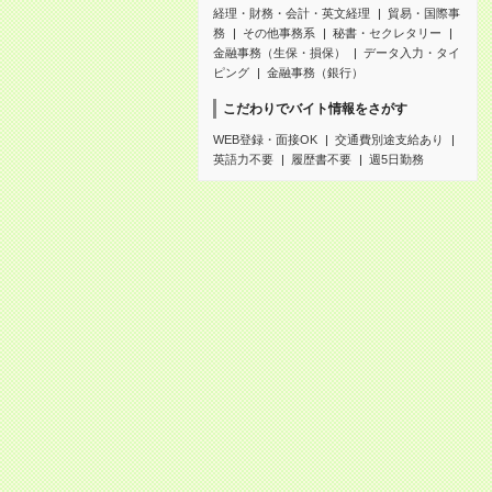
経理・財務・会計・英文経理
貿易・国際事
務
その他事務系
秘書・セクレタリー
金融事務（生保・損保）
データ入力・タイ
ピング
金融事務（銀行）
こだわりでバイト情報をさがす
WEB登録・面接OK
交通費別途支給あり
英語力不要
履歴書不要
週5日勤務