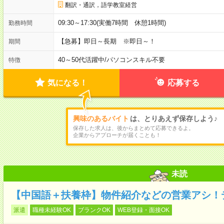
翻訳・通訳，語学教室経営
09:30～17:30(実働7時間 休憩1時間)
勤務時間
【急募】即日～長期 ※即日～！
期間
40～50代活躍中
/
パソコンスキル不要
特徴
気になる！
応募する
興味のあるバイト
は、とりあえず保存しよう♪
保存した求人は、後からまとめて応募できるよ。
企業からアプローチが届くことも！
未読
【中国語＋扶養枠】物件紹介などの営業アシ！
派遣
職種未経験OK
ブランクOK
WEB登録・面接OK