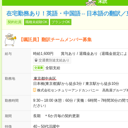
未読
在宅勤務あり！英語・中国語⇔日本語の翻訳／
契約社員
職種未経験OK
ブランクOK
【嘱託員】翻訳チームメンバー募集
時給1,600円 賞与あり / 退職金あり（退職金規定に
給与
交通費別途支給あり
全額支給
交通費
東京都中央区
勤務地
日本橋(東京都)駅から徒歩3分
/
東京駅から徒歩10分
株式会社センチュリーアンドカンパニー 高島屋グループ
9:30～18:00 休憩：60分 / 実働：6時間～7時間3
勤務時間
ださい）
長期 ＊6か月毎の契約更新
期間
40～50代活躍中
特徴