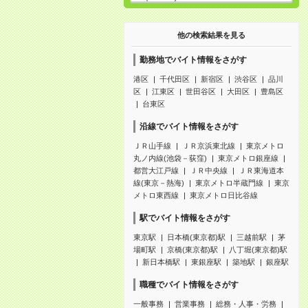
他の検索結果を見る
勤務地でバイト情報をさがす
港区
千代田区
新宿区
渋谷区
品川
区
江東区
世田谷区
大田区
豊島区
台東区
沿線でバイト情報をさがす
ＪＲ山手線
ＪＲ京浜東北線
東京メトロ
丸ノ内線(池袋－荻窪)
東京メトロ銀座線
都営大江戸線
ＪＲ中央線
ＪＲ東海道本
線(東京－熱海)
東京メトロ半蔵門線
東京
メトロ東西線
東京メトロ日比谷線
駅でバイト情報をさがす
東京駅
日本橋(東京都)駅
三越前駅
茅
場町駅
京橋(東京都)駅
八丁堀(東京都)駅
新日本橋駅
東銀座駅
築地駅
銀座駅
職種でバイト情報をさがす
一般事務
営業事務
総務・人事・労務