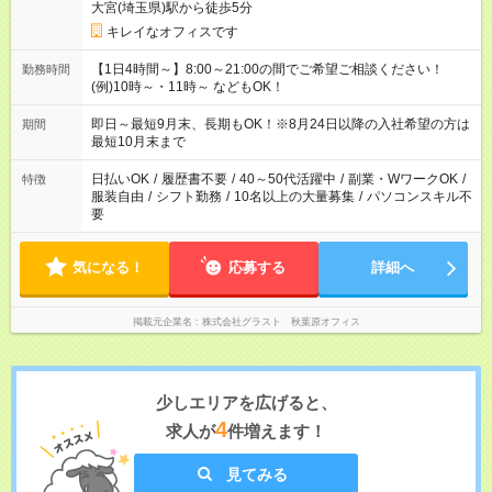
大宮(埼玉県)駅から徒歩5分
キレイなオフィスです
【1日4時間～】8:00～21:00の間でご希望ご相談ください！
勤務時間
(例)10時～・11時～ などもOK！
即日～最短9月末、長期もOK！※8月24日以降の入社希望の方は
期間
最短10月末まで
日払いOK
/
履歴書不要
/
40～50代活躍中
/
副業・WワークOK
/
特徴
服装自由
/
シフト勤務
/
10名以上の大量募集
/
パソコンスキル不
要
気になる！
応募する
詳細へ
掲載元企業名
株式会社グラスト 秋葉原オフィス
少しエリアを広げると、
4
求人が
件増えます！
見てみる