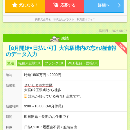
気になる！
応募する
詳細へ
掲載元企業名
株式会社グラスト 秋葉原オフィス
掲載日：2026.08.07
未読
NEW
【8月開始×日払い可】大宮駅構内の忘れ物情報
のデータ入力
派遣
職種未経験OK
ブランクOK
WEB登録・面接OK
時給1800万円～2000円
給与
さいたま市大宮区
勤務地
大宮(埼玉県)駅から徒歩
誰もが知っている有名IT企業です。
9:00～18:00（60分休憩）
勤務時間
即日開始～長期のお仕事です
期間
日払いOK
/
履歴書不要
/
服装自由
特徴