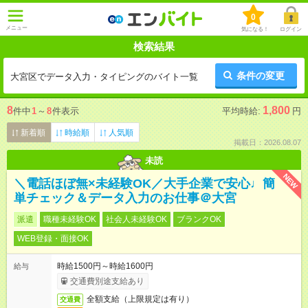
0
メニュー
気になる！
ログイン
検索結果
条件の変更
大宮区でデータ入力・タイピングのバイト一覧
8
1,800
件中
1
～
8
件表示
平均時給:
円
新着順
時給順
人気順
掲載日：2026.08.07
未読
NEW
＼電話ほぼ無×未経験OK／大手企業で安心♩簡
単チェック＆データ入力のお仕事＠大宮
派遣
職種未経験OK
社会人未経験OK
ブランクOK
WEB登録・面接OK
時給1500円～時給1600円
給与
交通費別途支給あり
全額支給（上限規定は有り）
交通費