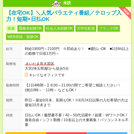
未読
NEW
【在宅OK】＼人気バラエティ番組／テロップ入
力！短期×日払OK
派遣
職種未経験OK
社会人未経験OK
大学生歓迎
ブランクOK
WEB登録・面接OK
時給1900円～2100円 ※昇給あり！ ■週払いOK ■1日6h以上
給与
の勤務で日収1万円～
さいたま市大宮区
勤務地
大宮(埼玉県)駅から徒歩5分
キレイなオフィスです
【1日4時間～】8:00～21:00の間でご希望ご相談ください！
勤務時間
(例)10時～・11時～ などもOK！
即日～最短9月末、長期もOK！※8月24日以降の入社希望の方は
期間
最短10月末まで
日払いOK
/
履歴書不要
/
40～50代活躍中
/
副業・WワークOK
/
特徴
服装自由
/
シフト勤務
/
10名以上の大量募集
/
パソコンスキル不
要