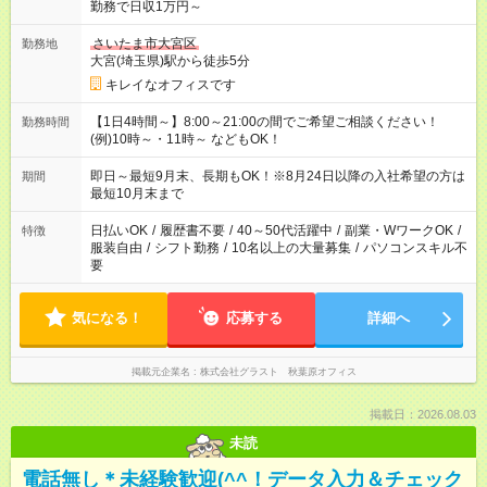
勤務で日収1万円～
さいたま市大宮区
勤務地
大宮(埼玉県)駅から徒歩5分
キレイなオフィスです
【1日4時間～】8:00～21:00の間でご希望ご相談ください！
勤務時間
(例)10時～・11時～ などもOK！
即日～最短9月末、長期もOK！※8月24日以降の入社希望の方は
期間
最短10月末まで
日払いOK
/
履歴書不要
/
40～50代活躍中
/
副業・WワークOK
/
特徴
服装自由
/
シフト勤務
/
10名以上の大量募集
/
パソコンスキル不
要
気になる！
応募する
詳細へ
掲載元企業名
株式会社グラスト 秋葉原オフィス
掲載日：2026.08.03
未読
電話無し＊未経験歓迎(^^！データ入力＆チェック