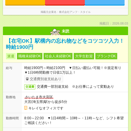
掲載元企業名
株式会社アンフ・スタイル
掲載日：2026.08.03
未読
【在宅OK】駅構内の忘れ物などをコツコツ入力！
時給1900円
派遣
職種未経験OK
社会人未経験OK
大学生歓迎
ブランクOK
時給1900円～時給2100円 ▼日払い週払い可能！※規定有り
給与
▼1日6時間勤務で日収1万以上！
交通費別途支給あり
交通費一部別途支給 ※お仕事によって変動あり
交通費
さいたま市大宮区
勤務地
大宮(埼玉県)駅から徒歩5分
キレイなオフィスです
8:00～22:00 ▼1日4時間～ 10時～・11時～など、シフト希望
勤務時間
ご相談ください！