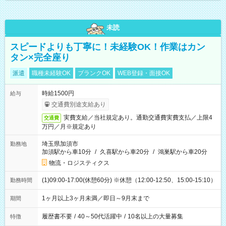
未読
スピードよりも丁寧に！未経験OK！作業はカン
タン×完全座り
派遣
職種未経験OK
ブランクOK
WEB登録・面接OK
時給1500円
給与
交通費別途支給あり
実費支給／当社規定あり。通勤交通費実費支払／上限4
交通費
万円／月※規定あり
埼玉県加須市
勤務地
加須駅から車10分
/
久喜駅から車20分
/
鴻巣駅から車20分
物流・ロジスティクス
(1)09:00-17:00(休憩60分) ※休憩（12:00-12:50、15:00-15:10）
勤務時間
1ヶ月以上3ヶ月未満／即日～9月末まで
期間
履歴書不要
/
40～50代活躍中
/
10名以上の大量募集
特徴