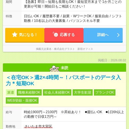
【急募】即日～短期も長期もOK！最短翌月末まで 1か月ごとの
期間
更新が可能！開始日もご相談ください！
日払いOK
/
履歴書不要
/
副業・WワークOK
/
服装自由
/
シフト
特徴
勤務
/
10名以上の大量募集
/
パソコンスキル不要
気になる！
応募する
詳細へ
掲載元企業名
株式会社グラスト 新宿オフィス
掲載日：2026.08.02
未読
＜在宅OK＞週2×4時間～！パスポートのデータ入
力＊短期OK
派遣
職種未経験OK
社会人未経験OK
大学生歓迎
ブランクOK
WEB登録・面接OK
時給1900円～2100円 ※昇給あり！ ■週払いOK ■1日6h以上
給与
の勤務で日収1万円～
さいたま市大宮区
勤務地