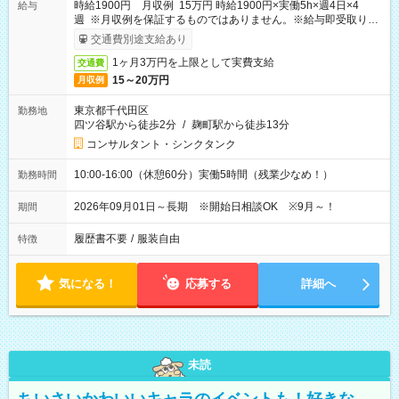
時給1900円 月収例 15万円 時給1900円×実働5h×週4日×4
給与
週 ※月収例を保証するものではありません。※給与即受取りサ
ービス利用可（利用条件有）
交通費別途支給あり
1ヶ月3万円を上限として実費支給
交通費
15～20万円
月収例
東京都千代田区
勤務地
四ツ谷駅から徒歩2分
/
麹町駅から徒歩13分
コンサルタント・シンクタンク
10:00-16:00（休憩60分）実働5時間（残業少なめ！）
勤務時間
2026年09月01日～長期 ※開始日相談OK ※9月～！
期間
履歴書不要
/
服装自由
特徴
気になる！
応募する
詳細へ
未読