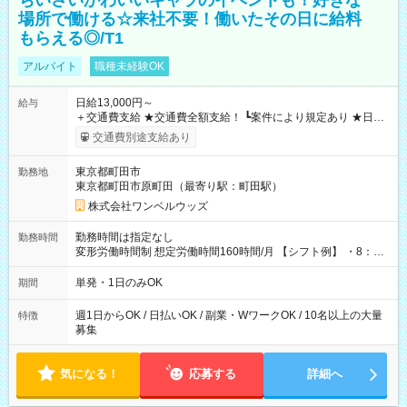
ちいさいかわいいキャラのイベントも！好きな
場所で働ける☆来社不要！働いたその日に給料
もらえる◎/T1
アルバイト
職種未経験OK
日給13,000円～
給与
＋交通費支給 ★交通費全額支給！ ┗案件により規定あり ★日払
いOK！（規定あり） ┗働いたその日に現金GET♪ お仕事後はコ
交通費別途支給あり
ンビニATMから 日払い分を引き落とせます！ 【試用期間】試
用期間なし
東京都町田市
勤務地
東京都町田市原町田（最寄り駅：町田駅）
株式会社ワンベルウッズ
勤務時間は指定なし
勤務時間
変形労働時間制 想定労働時間160時間/月 【シフト例】 ・8：00
～21：00
単発・1日のみOK
期間
週1日からOK / 日払いOK / 副業・WワークOK / 10名以上の大量
特徴
募集
気になる！
応募する
詳細へ