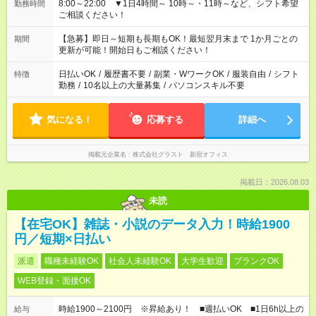
8:00～22:00 ▼1日4時間～ 10時～・11時～など、シフト希望
勤務時間
ご相談ください！
【急募】即日～短期も長期もOK！最短翌月末まで 1か月ごとの
期間
更新が可能！開始日もご相談ください！
日払いOK
/
履歴書不要
/
副業・WワークOK
/
服装自由
/
シフト
特徴
勤務
/
10名以上の大量募集
/
パソコンスキル不要
気になる！
応募する
詳細へ
掲載元企業名
株式会社グラスト 新宿オフィス
掲載日：2026.08.03
未読
【在宅OK】雑誌・小説のデータ入力！時給1900
円／短期×日払い
派遣
職種未経験OK
社会人未経験OK
大学生歓迎
ブランクOK
WEB登録・面接OK
時給1900～2100円 ※昇給あり！ ■週払いOK ■1日6h以上の
給与