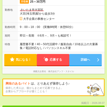
25～30万円
月収例
さいたま市大宮区
勤務地
大宮(埼玉県)駅から徒歩3分
大手企業の事務センター
9：00～18：00 (実働8時間・休憩60分）
勤務時間
即日～長期 ※8月～、9月～も相談可！
期間
履歴書不要
/
40～50代活躍中
/
服装自由
/
10名以上の大量募
特徴
集
/
電話対応なし
/
パソコンスキル不要
気になる！
応募する
詳細へ
掲載元企業名
株式会社アンフ・スタイル
興味のあるバイト
は、とりあえず保存しよう♪
保存した求人は、後からまとめて応募できるよ。
企業からアプローチが届くことも！
掲載日：2026.08.07