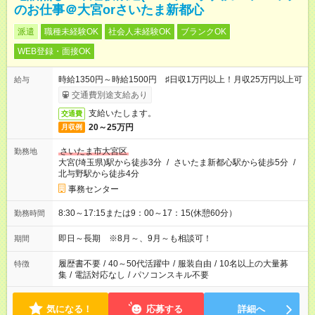
のお仕事＠大宮orさいたま新都心
派遣
職種未経験OK
社会人未経験OK
ブランクOK
WEB登録・面接OK
時給1350円～時給1500円 ♯日収1万円以上！月収25万円以上可
給与
交通費別途支給あり
支給いたします。
交通費
20～25万円
月収例
さいたま市大宮区
勤務地
大宮(埼玉県)駅から徒歩3分
/
さいたま新都心駅から徒歩5分
/
北与野駅から徒歩4分
事務センター
8:30～17:15または9：00～17：15(休憩60分）
勤務時間
即日～長期 ※8月～、9月～も相談可！
期間
履歴書不要
/
40～50代活躍中
/
服装自由
/
10名以上の大量募
特徴
集
/
電話対応なし
/
パソコンスキル不要
気になる！
応募する
詳細へ