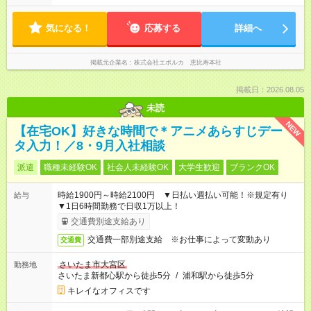
気になる！
応募する
詳細へ
掲載元企業名
株式会社エボルカ 恵比寿本社
掲載日：2026.08.05
未読
NEW
【在宅OK】好きな時間で＊アニメあらすじデー
タ入力！／8・9月入社相談
派遣
職種未経験OK
社会人未経験OK
大学生歓迎
ブランクOK
時給1900円～時給2100円 ▼日払い週払い可能！※規定有り
給与
▼1日6時間勤務で日収1万以上！
交通費別途支給あり
交通費一部別途支給 ※お仕事によって変動あり
交通費
さいたま市大宮区
勤務地
さいたま新都心駅から徒歩5分
/
浦和駅から徒歩5分
キレイなオフィスです