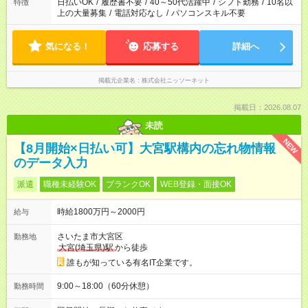
日払いOK
/
履歴書不要
/
40～50代活躍中
/
シフト勤務
/
10名以
特徴
上の大量募集
/
電話対応なし
/
パソコンスキル不要
気になる！
応募する
詳細へ
掲載元企業名
株式会社ニッソーネット
掲載日：2026.08.07
未読
NEW
【8月開始×日払い可】大宮駅構内の忘れ物情報
のデータ入力
派遣
職種未経験OK
ブランクOK
WEB登録・面接OK
時給1800万円～2000円
給与
さいたま市大宮区
勤務地
大宮(埼玉県)駅
から徒歩
誰もが知っている有名IT企業です。
9:00～18:00（60分休憩）
勤務時間