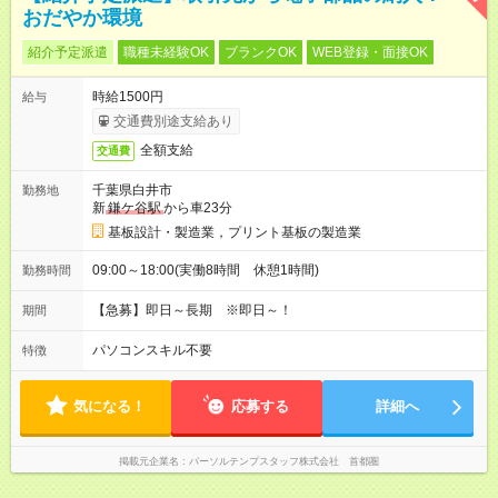
おだやか環境
紹介予定派遣
職種未経験OK
ブランクOK
WEB登録・面接OK
時給1500円
給与
交通費別途支給あり
全額支給
交通費
千葉県白井市
勤務地
新
鎌ケ谷駅
から車23分
基板設計・製造業，プリント基板の製造業
09:00～18:00(実働8時間 休憩1時間)
勤務時間
【急募】即日～長期 ※即日～！
期間
パソコンスキル不要
特徴
気になる！
応募する
詳細へ
掲載元企業名
パーソルテンプスタッフ株式会社 首都圏