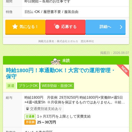
即日開始～長期のお仕事です
期間
日払いOK
/
履歴書不要
/
服装自由
特徴
気になる！
応募する
詳細へ
掲載元企業名
株式会社エボルカ 恵比寿本社
掲載日：2026.08.07
未読
NEW
時給1800円！車通勤OK！大宮での運用管理・
保守
派遣
ブランクOK
WEB登録・面接OK
時給1800円 月収例 29万9250円 時給1800円×実働8h×週5日
給与
×4週+残業5h ※月収例を保証するものではありません。※給与
即受取りサービス利用可（利用条件有）
交通費別途支給あり
1ヶ月3万円を上限として実費支給
交通費
25～30万円
月収例