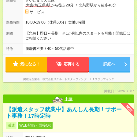
さいたま市大宮区
勤務地
大宮(埼玉県)駅
から徒歩20分
/
北与野駅から徒歩40分
サ－ビス
10:00-19:00（休憩60分）実働8時間
勤務時間
【急募】即日～長期 ※1か月以内のスタートも可能！開始日は
期間
ご相談ください
履歴書不要
/
40～50代活躍中
特徴
気になる！
応募する
詳細へ
掲載元企業名
株式会社リクルートスタッフィング ＩＴスタッフィング
掲載日：2026.08.07
未読
NEW
【派遣スタッフ就業中】あんしん長期！サポー
ト事務！17時定時
派遣
WEB登録・面接OK