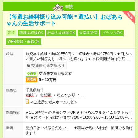
未読
NEW
【毎週お給料振り込み可能＊週払い】おばあち
ゃんの生活サポート
派遣
職種未経験OK
社会人未経験OK
大学生歓迎
ブランクOK
WEB登録・面接OK
無資格未経験：時給1550円～ 経験者：時給1750円～★日払い
給与
／週払い制度あり（月払いも選べます）※稼働開始時は手続き完
了次第のお支払いとなります。
交通費別途支給あり
交通費支給※規定有
交通費
5～10万円
月収例
千葉県柏市
勤務地
柏駅
/
南
柏駅
/
柏たなか駅
/
…
＜ご近所の老人ホームなど＞
★1日5時間～の時短シフトOK ★もちろんフルタイムシフトも可
勤務時間
能 ★スタート時間選べます 7:00～16:00 9:00～18:00 11:00～
20:00 など 残業なし！ ※Wワークの場合、他のお仕事と合わせ
週40時間超の就業はご案内できません ※法令に基づき、週20時
開始日はご相談ください！ ★職場が気に入れば、長期でも働け
期間
間以上勤務は社会保険への加入対象となります ※労働者派遣法
ます！
（日雇い派遣の原則禁止）により、短時間・短期間の就業はご