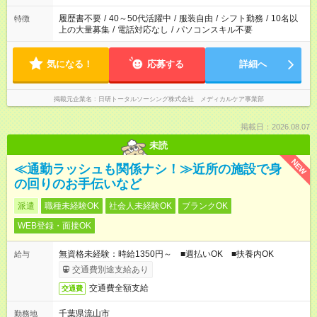
いね。 ※Wワーク希望の方へ 今ご覧のお仕事で希望する勤務時
間と、もう1つのお仕事の勤務時間。 合計で週40時間を超える
履歴書不要
/
40～50代活躍中
/
服装自由
/
シフト勤務
/
10名以
特徴
場合は応募できません。
上の大量募集
/
電話対応なし
/
パソコンスキル不要
気になる！
応募する
詳細へ
掲載元企業名
日研トータルソーシング株式会社 メディカルケア事業部
掲載日：2026.08.07
未読
NEW
≪通勤ラッシュも関係ナシ！≫近所の施設で身
の回りのお手伝いなど
派遣
職種未経験OK
社会人未経験OK
ブランクOK
WEB登録・面接OK
無資格未経験：時給1350円～ ■週払いOK ■扶養内OK
給与
交通費別途支給あり
交通費全額支給
交通費
千葉県流山市
勤務地