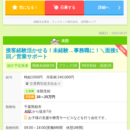
気になる！
応募する
詳細へ
掲載元企業名
ランスタッド株式会社 北関東エリア
掲載日：2026.08.07
未読
NEW
接客経験活かせる！未経験→事務職に！＼面接1
回／営業サポート
紹介予定派遣
職種未経験OK
ブランクOK
WEB登録・面接OK
時給1500円 月収例 240,000円
給与
交通費別途支給あり
全額支給
交通費
20～25万円
月収例
千葉県柏市
勤務地
柏駅
から徒歩7分
お子様の支援や療育サービスなどを行う会社です。
09:00～18:00(実働8時間 休憩1時間)
勤務時間