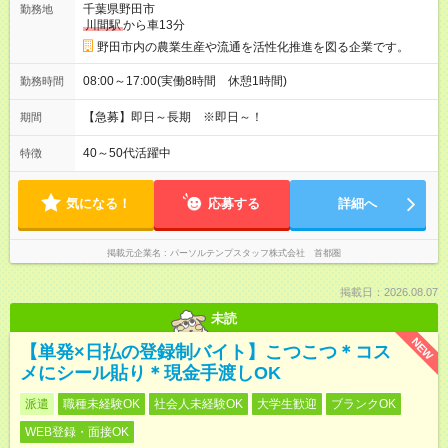
千葉県野田市
勤務地
川間駅
から車13分
野田市内の農業生産や流通を活性化推進を図る企業です。
08:00～17:00(実働8時間 休憩1時間)
勤務時間
【急募】即日～長期 ※即日～！
期間
40～50代活躍中
特徴
気になる！
応募する
詳細へ
掲載元企業名
パーソルテンプスタッフ株式会社 首都圏
掲載日：2026.08.07
未読
NEW
【単発×日払の登録制バイト】こつこつ＊コス
メにシール貼り＊現金手渡しOK
派遣
職種未経験OK
社会人未経験OK
大学生歓迎
ブランクOK
WEB登録・面接OK