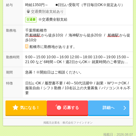
時給1350円～ ■日払い受取可（平日毎日OK※規定あり）
給与
交通費別途支給あり
※交通費全額支給
交通費
千葉県船橋市
勤務地
西
船橋駅
から徒歩10分
/
海神駅から徒歩20分
/
船橋駅
から徒
歩10分
船橋市に勤務地があります。
9:00～15:00 10:00～16:00 12:00～18:00 13:00～19:00 15:00～
勤務時間
21:00 など 6時間～OK！週2日からOK☆ 就業時間のご希望お伝
えください！
急募！※開始日はご相談ください。
期間
日払いOK
/
履歴書不要
/
40～50代活躍中
/
副業・WワークOK
/
特徴
服装自由
/
シフト勤務
/
10名以上の大量募集
/
パソコンスキル不
要
気になる！
応募する
詳細へ
掲載元企業名
株式会社ファインドオン
掲載日：2026.08.07