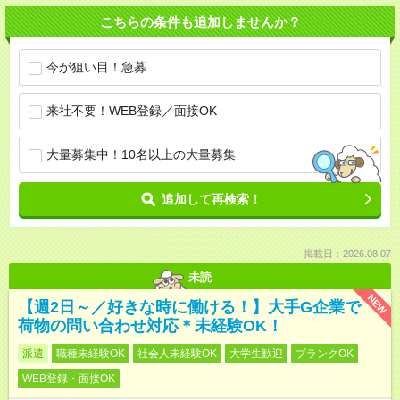
こちらの条件も追加しませんか？
今が狙い目！急募
来社不要！WEB登録／面接OK
大量募集中！10名以上の大量募集
追加して再検索！
掲載日：2026.08.07
未読
NEW
【週2日～／好きな時に働ける！】大手G企業で
荷物の問い合わせ対応＊未経験OK！
派遣
職種未経験OK
社会人未経験OK
大学生歓迎
ブランクOK
WEB登録・面接OK