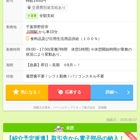
時給1400円
給与
交通費別途支給あり
全額支給
交通費
千葉県野田市
勤務地
川間駅
から車10分
食料品及び日用生活用品供給（１００％）
09:00～17:00(実働7時間 休憩1時間) ※休憩開始時間が業務の
勤務時間
状況により変動あり。
【急募】即日～長期 ※8月～！
期間
履歴書不要
/
シフト勤務
/
パソコンスキル不要
特徴
気になる！
応募する
詳細へ
掲載元企業名
パーソルテンプスタッフ株式会社 首都圏
掲載日：2026.08.07
未読
NEW
【紹介予定派遣】取引先から電子部品の納入！