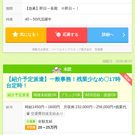
【急募】即日～長期 ※即日～！
期間
40～50代活躍中
特徴
気になる！
応募する
詳細へ
掲載元企業名
パーソルテンプスタッフ株式会社 首都圏
掲載日：2026.08.07
未読
NEW
【紹介予定派遣】一般事務！残業少なめ〇17時
台定時！
紹介予定派遣
職種未経験OK
ブランクOK
WEB登録・面接OK
時給1450円～1600円 月収例 232,000円～256,000円+残業代
給与
交通費別途支給あり
全額支給
交通費
20～25万円
月収例