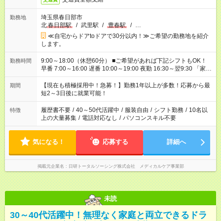
埼玉県春日部市
勤務地
北
春日部駅
/
武里駅
/
豊春駅
/
…
≪自宅からドアtoドアで30分以内！≫ご希望の勤務地を紹介
します。
9:00～18:00（休憩60分） ■ご希望があれば下記シフトもOK！
勤務時間
早番 7:00～16:00 遅番 10:00～19:00 夜勤 16:30～翌9:30 「家族
と休みを合わせたい」 「余裕を持って夕飯の準備がしたい」
「できれば残業はしたくない」 など、ご希望を教えてください
【現在も積極採用中！急募！】勤務1年以上が多数！応募から最
期間
ね。 ※Wワーク希望の方へ 今ご覧のお仕事で希望する勤務時間
短2～3日後に就業可能！
と、もう1つのお仕事の勤務時間。 合計で週40時間を超える場
合は応募できません。
履歴書不要
/
40～50代活躍中
/
服装自由
/
シフト勤務
/
10名以
特徴
上の大量募集
/
電話対応なし
/
パソコンスキル不要
気になる！
応募する
詳細へ
掲載元企業名
日研トータルソーシング株式会社 メディカルケア事業部
未読
30～40代活躍中！無理なく家庭と両立できるドラ