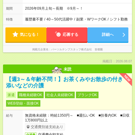
2026年09月上旬～長期 ※9月～！
期間
履歴書不要
/
40～50代活躍中
/
副業・WワークOK
/
シフト勤務
特徴
気になる！
応募する
詳細へ
掲載元企業名
パーソルテンプスタッフ株式会社 首都圏
掲載日：2026.08.07
未読
NEW
【週3～＆年齢不問！】お茶くみやお散歩の付き
添いなどの介護
派遣
職種未経験OK
社会人未経験OK
ブランクOK
WEB登録・面接OK
無資格未経験：時給1350円～ ■週払いOK ■扶養内OK ■日収
給与
1万800円以上
交通費別途支給あり
交通費全額支給
交通費