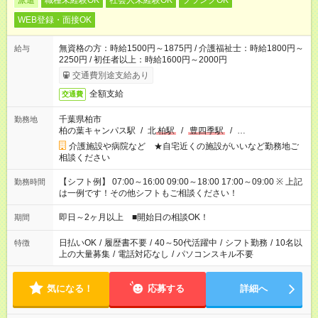
派遣
職種未経験OK
社会人未経験OK
ブランクOK
WEB登録・面接OK
無資格の方：時給1500円～1875円 / 介護福祉士：時給1800円～
給与
2250円 / 初任者以上：時給1600円～2000円
交通費別途支給あり
全額支給
交通費
千葉県柏市
勤務地
柏の葉キャンパス駅
/
北
柏駅
/
豊四季駅
/
…
介護施設や病院など ★自宅近くの施設がいいなど勤務地ご
相談ください
【シフト例】 07:00～16:00 09:00～18:00 17:00～09:00 ※ 上記
勤務時間
は一例です！その他シフトもご相談ください！
即日～2ヶ月以上 ■開始日の相談OK！
期間
日払いOK
/
履歴書不要
/
40～50代活躍中
/
シフト勤務
/
10名以
特徴
上の大量募集
/
電話対応なし
/
パソコンスキル不要
気になる！
応募する
詳細へ