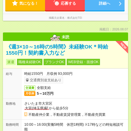
気になる！
応募する
詳細へ
掲載元企業名
株式会社TEI
掲載日：2026.08.07
未読
NEW
《週3×10～16時の5時間》未経験OK＊時給
1550円！契約書入力など
派遣
職種未経験OK
ブランクOK
WEB登録・面接OK
時給1550円 月収例 93,000円
給与
交通費別途支給あり
全額支給
交通費
5～10万円
月収例
さいたま市大宮区
勤務地
大宮(埼玉県)駅
から徒歩5分
不動産仲介業，不動産賃貸管理業，不動産売買業
10:00～16:00(実働5時間 休憩1時間) ※17時などの時短相談可
勤務時間
能