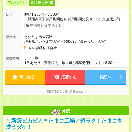
アルバイト
職種未経験OK
時給1,280円～1,280円
給与
【試用期間】試用期間あり 試用期間の長さ：2ヶ月 雇用形態、
給与は本採用時と同じです。
交通費別途支給あり
さいたま市大宮区
勤務地
埼玉県さいたま市大宮区錦町630（最寄り駅：大宮）
味の浜藤株式会社
シフト制
勤務時間
1日あたりの実働時間：最大6時間30分/日 シフト：8:30～
16:00（休憩60分） ・ 週3～5日勤務（要相談）
気になる！
応募する
詳細へ
掲載元企業名
味の浜藤株式会社
未読
＼新築ピカピカ＊たまご工場／超ラク！たまごを
洗うダケ！