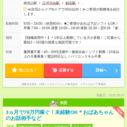
南流山駅
/
江戸川台駅
/
初石駅
/
…
≪自宅からドアtoドアで30分以内！≫ご希望の勤務地を紹介
します。
9:00～18:00（休憩60分） ■ご希望があれば下記シフトもOK！
勤務時間
早番 7:00～16:00 遅番 10:00～19:00 夜勤 16:30～翌9:30 「家族
と休みを合わせたい」 「余裕を持って夕飯の準備がしたい」
「できれば残業はしたくない」 など、ご希望を教えてください
【積極採用中！】＊1年以上勤務している方が多数！ご応募から
期間
ね。 ※Wワーク希望の方へ 今ご覧のお仕事で希望する勤務時間
最短2～3日後の就業も相談可能です！
と、もう1つのお仕事の勤務時間が 合計で週40時間を超える場
合は応募できません。
履歴書不要
/
40～50代活躍中
/
服装自由
/
シフト勤務
/
10名以
特徴
上の大量募集
/
電話対応なし
/
パソコンスキル不要
気になる！
応募する
詳細へ
掲載元企業名
日研トータルソーシング株式会社 メディカルケア事業部
掲載日：2026.08.07
未読
NEW
3ヵ月で79万円稼ぐ！未経験OK＊おばあちゃん
のお話相手など