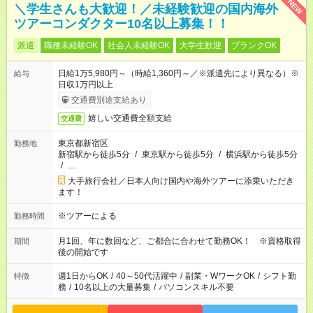
NEW
＼学生さんも大歓迎！／未経験歓迎の国内海外
ツアーコンダクター10名以上募集！！
派遣
職種未経験OK
社会人未経験OK
大学生歓迎
ブランクOK
日給1万5,980円～（時給1,360円～／※派遣先により異なる）※
給与
日収1万円以上
交通費別途支給あり
嬉しい交通費全額支給
交通費
東京都新宿区
勤務地
新宿駅から徒歩5分
/
東京駅から徒歩5分
/
横浜駅から徒歩5分
/
…
大手旅行会社／日本人向け国内や海外ツアーに添乗いただき
ます！
※ツアーによる
勤務時間
月1回、年に数回など、ご都合に合わせて勤務OK！ ※資格取得
期間
後の開始です
週1日からOK
/
40～50代活躍中
/
副業・WワークOK
/
シフト勤
特徴
務
/
10名以上の大量募集
/
パソコンスキル不要