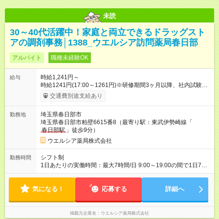
未読
30～40代活躍中！家庭と両立できるドラッグスト
アの調剤事務│1388_ウエルシア訪問薬局春日部
アルバイト
職種未経験OK
時給1,241円～
給与
時給1241円(17:00～1261円)※研修期間3ヶ月以降、社内試験に
よる更新判定あり 社内試験合格後、時給＋50～100円の昇給あ
交通費別途支給あり
り （大学生は＋20円） 試用期間あり：入社日から3ヶ月間／本
採用と待遇は変わりません。 【試用期間】試用期間あり 試用期
埼玉県春日部市
勤務地
間の長さ：3ヶ月 雇用形態、給与は本採用時と同じです。
埼玉県春日部市粕壁6615番8（最寄り駅：東武伊勢崎線「
春日部駅
」徒歩9分）
ウエルシア薬局株式会社
シフト制
勤務時間
1日あたりの実働時間：最大7時間/日 9:00～19:00の間で1日7時
間の勤務 ☆週3～5日の勤務 ※勤務曜日応相談 ☆未経験・無資格
可
気になる！
応募する
詳細へ
掲載元企業名
ウエルシア薬局株式会社