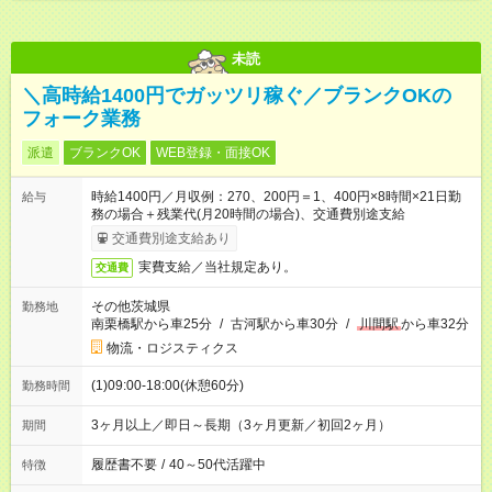
未読
＼高時給1400円でガッツリ稼ぐ／ブランクOKの
フォーク業務
派遣
ブランクOK
WEB登録・面接OK
時給1400円／月収例：270、200円＝1、400円×8時間×21日勤
給与
務の場合＋残業代(月20時間の場合)、交通費別途支給
交通費別途支給あり
実費支給／当社規定あり。
交通費
その他茨城県
勤務地
南栗橋駅から車25分
/
古河駅から車30分
/
川間駅
から車32分
物流・ロジスティクス
(1)09:00-18:00(休憩60分)
勤務時間
3ヶ月以上／即日～長期（3ヶ月更新／初回2ヶ月）
期間
履歴書不要
/
40～50代活躍中
特徴