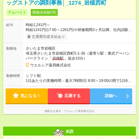
ッグストアの調剤事務│_1274_岩槻西町
アルバイト
職種未経験OK
時給1,241円～
給与
時給1241円(17:00～1261円)※研修期間3ヶ月以降、社内試験に
よる更新判定あり 社内試験合格後、時給＋50～100円の昇給あ
交通費別途支給あり
り （大学生は＋20円） 試用期間あり：入社日から3ヶ月間／本
採用と待遇は変わりません。 【試用期間】試用期間あり 試用期
さいたま市岩槻区
勤務地
間の長さ：3ヶ月 雇用形態、給与は本採用時と同じです。
埼玉県さいたま市岩槻区西町5-1-36（最寄り駅：東武アーバン
パークライン「
岩槻駅
」徒歩10分）
ウエルシア薬局株式会社
シフト制
勤務時間
1日あたりの実働時間：最大7時間/日 9:00～19:00の間で1日6時
間～応相談 ☆週3日～応相談 ※勤務曜日応相談 ☆未経験・無資
格可
気になる！
応募する
詳細へ
掲載元企業名
ウエルシア薬局株式会社
未読