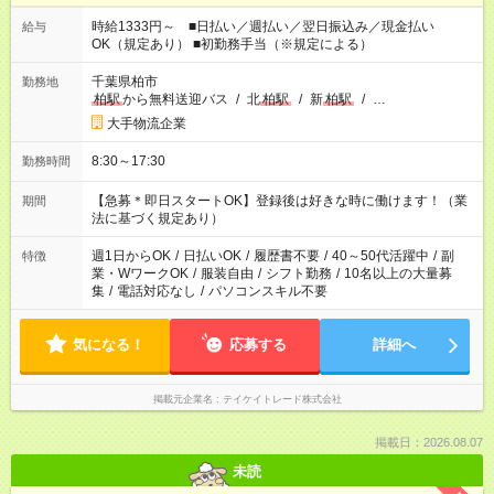
時給1333円～ ■日払い／週払い／翌日振込み／現金払い
給与
OK（規定あり） ■初勤務手当（※規定による）
千葉県柏市
勤務地
柏駅
から無料送迎バス
/
北
柏駅
/
新
柏駅
/
…
大手物流企業
8:30～17:30
勤務時間
【急募＊即日スタートOK】登録後は好きな時に働けます！（業
期間
法に基づく規定あり）
週1日からOK
/
日払いOK
/
履歴書不要
/
40～50代活躍中
/
副
特徴
業・WワークOK
/
服装自由
/
シフト勤務
/
10名以上の大量募
集
/
電話対応なし
/
パソコンスキル不要
気になる！
応募する
詳細へ
掲載元企業名
テイケイトレード株式会社
掲載日：2026.08.07
未読