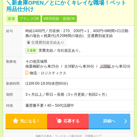
＼新倉庫OPEN／とにかくキレイな職場！ペット
用品仕分け
派遣
ブランクOK
WEB登録・面接OK
時給1400円／月収例：270、200円＝1、400円×8時間×21日勤
給与
務の場合＋残業代(月20時間の場合)、交通費別途支給
交通費別途支給あり
実費支給／当社規定あり。
交通費
その他茨城県
勤務地
南栗橋駅から車25分
/
古河駅から車30分
/
川間駅
から車32分
物流・ロジスティクス
(1)09:00-18:00(休憩60分)
勤務時間
3ヶ月以上／即日～長期（3ヶ月更新／初回2ヶ月）
期間
履歴書不要
/
40～50代活躍中
特徴
気になる！
応募する
詳細へ
掲載元企業名
ランスタッド株式会社 北関東エリア