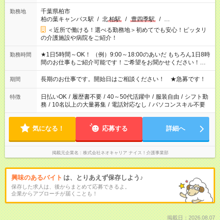
千葉県柏市
勤務地
柏の葉キャンパス駅
/
北
柏駅
/
豊四季駅
/
…
＜近所で働ける！選べる勤務地＞初めてでも安心！ピッタリ
の介護施設や病院をご紹介！
★1日5時間～OK！ （例）9:00～18:00のあいだ もちろん1日8時
勤務時間
間のお仕事もご紹介可能です！ご希望をお聞かせください！★家
庭の都合でお休みが必要な場合も遠慮なくご相談ください。 ※
週最低15時間以上の勤務が必要です
長期のお仕事です。開始日はご相談ください！ ★急募です！
期間
日払いOK
/
履歴書不要
/
40～50代活躍中
/
服装自由
/
シフト勤
特徴
務
/
10名以上の大量募集
/
電話対応なし
/
パソコンスキル不要
気になる！
応募する
詳細へ
掲載元企業名
株式会社ネオキャリア ナイス！介護事業部
興味のあるバイト
は、とりあえず保存しよう♪
保存した求人は、後からまとめて応募できるよ。
企業からアプローチが届くことも！
掲載日：2026.08.07