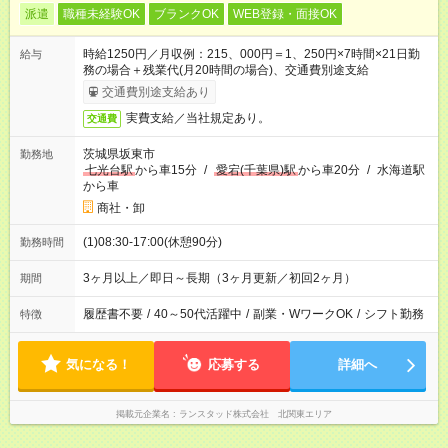
派遣
職種未経験OK
ブランクOK
WEB登録・面接OK
時給1250円／月収例：215、000円＝1、250円×7時間×21日勤
給与
務の場合＋残業代(月20時間の場合)、交通費別途支給
交通費別途支給あり
実費支給／当社規定あり。
交通費
茨城県坂東市
勤務地
七光台駅
から車15分
/
愛宕(千葉県)駅
から車20分
/
水海道駅
から車
商社・卸
(1)08:30-17:00(休憩90分)
勤務時間
3ヶ月以上／即日～長期（3ヶ月更新／初回2ヶ月）
期間
履歴書不要
/
40～50代活躍中
/
副業・WワークOK
/
シフト勤務
特徴
気になる！
応募する
詳細へ
掲載元企業名
ランスタッド株式会社 北関東エリア