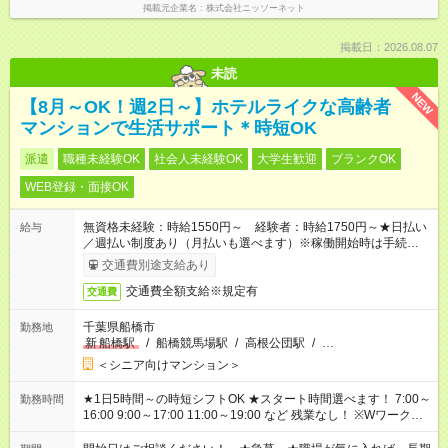
掲載元企業名
株式会社ニッソーネット
掲載日：2026.08.07
未読
NEW
【8月～OK！週2日～】ホテルライクな高齢者
マンションで生活サポート＊時短OK
派遣
職種未経験OK
社会人未経験OK
大学生歓迎
ブランクOK
WEB登録・面接OK
無資格未経験：時給1550円～ 経験者：時給1750円～★日払い
給与
／週払い制度あり（月払いも選べます）※稼働開始時は手続き完
了次第のお支払いとなります。
交通費別途支給あり
交通費全額支給※規定有
交通費
千葉県船橋市
勤務地
新
船橋駅
/
船橋競馬場駅
/
高根公団駅
/
…
＜シニア向けマンション＞
★1日5時間～の時短シフトOK ★スタート時間選べます！ 7:00～
勤務時間
16:00 9:00～17:00 11:00～19:00 など 残業なし！ ※Wワークの
場合、他のお仕事と合わせ週40時間超の就業はご案内できませ
ん ※法令に基づき、週20時間以上勤務は社会保険への加入対象