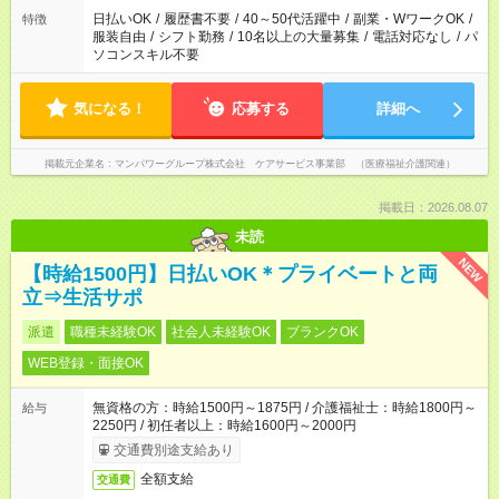
案内が難しい場合があります
日払いOK
/
履歴書不要
/
40～50代活躍中
/
副業・WワークOK
/
特徴
服装自由
/
シフト勤務
/
10名以上の大量募集
/
電話対応なし
/
パ
ソコンスキル不要
気になる！
応募する
詳細へ
掲載元企業名
マンパワーグループ株式会社 ケアサービス事業部 （医療福祉介護関連）
掲載日：2026.08.07
未読
NEW
【時給1500円】日払いOK＊プライベートと両
立⇒生活サポ
派遣
職種未経験OK
社会人未経験OK
ブランクOK
WEB登録・面接OK
無資格の方：時給1500円～1875円 / 介護福祉士：時給1800円～
給与
2250円 / 初任者以上：時給1600円～2000円
交通費別途支給あり
全額支給
交通費