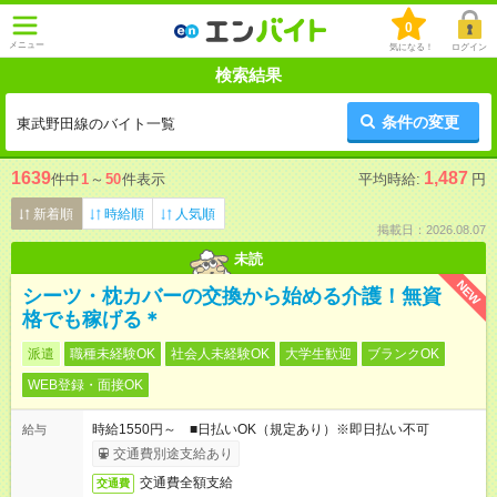
0
メニュー
気になる！
ログイン
検索結果
条件の変更
東武野田線のバイト一覧
1639
1,487
件中
1
～
50
件表示
平均時給:
円
新着順
時給順
人気順
掲載日：2026.08.07
未読
NEW
シーツ・枕カバーの交換から始める介護！無資
格でも稼げる＊
派遣
職種未経験OK
社会人未経験OK
大学生歓迎
ブランクOK
WEB登録・面接OK
時給1550円～ ■日払いOK（規定あり）※即日払い不可
給与
交通費別途支給あり
交通費全額支給
交通費