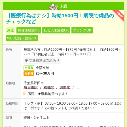
未読
NEW
【医療行為はナシ】時給1500円！病院で備品の
チェックなど
派遣
職種未経験OK
社会人未経験OK
ブランクOK
WEB登録・面接OK
無資格の方：時給1500円～1875円 / 介護福祉士：時給1800円～
給与
2250円 / 初任者以上：時給1600円～2000円
交通費別途支給あり
全額支給
交通費
25～30万円
月収例
千葉県野田市
勤務地
野田市駅
/
梅郷駅
/
川間駅
/
…
病院 ★勤務地選べます！
【シフト例】 07:00～16:00 09:00～18:00 17:00～09:00 ※ 上記
勤務時間
は一例です！その他シフトもご相談ください！
即日～2ヶ月以上
期間