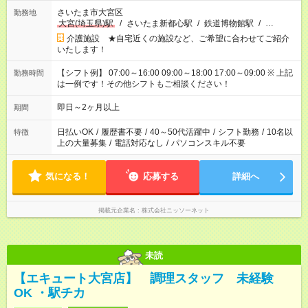
さいたま市大宮区
勤務地
大宮(埼玉県)駅
/
さいたま新都心駅
/
鉄道博物館駅
/
…
介護施設 ★自宅近くの施設など、ご希望に合わせてご紹介
いたします！
【シフト例】 07:00～16:00 09:00～18:00 17:00～09:00 ※ 上記
勤務時間
は一例です！その他シフトもご相談ください！
即日～2ヶ月以上
期間
日払いOK
/
履歴書不要
/
40～50代活躍中
/
シフト勤務
/
10名以
特徴
上の大量募集
/
電話対応なし
/
パソコンスキル不要
気になる！
応募する
詳細へ
掲載元企業名
株式会社ニッソーネット
未読
【エキュート大宮店】 調理スタッフ 未経験
OK ・駅チカ