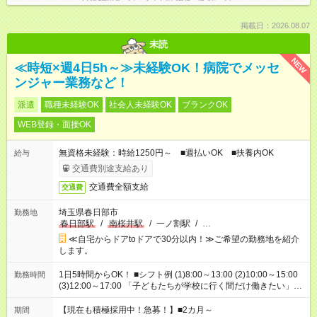
掲載日：2026.08.07
未読
NEW
≪時短×週4日5h～≫未経験OK！病院でメッセ
ンジャー業務など！
派遣
職種未経験OK
社会人未経験OK
ブランクOK
WEB登録・面接OK
無資格未経験：時給1250円～ ■週払いOK ■扶養内OK
給与
交通費別途支給あり
交通費全額支給
交通費
埼玉県春日部市
勤務地
春日部駅
/
南桜井駅
/
一ノ割駅
/
…
≪自宅からドアtoドアで30分以内！≫ご希望の勤務地を紹介
します。
1日5時間からOK！ ■シフト例 (1)8:00～13:00 (2)10:00～15:00
勤務時間
(3)12:00～17:00 「子どもたちが学校に行く間だけ働きたい」
「余裕を持って夕飯の準備がしたい」 「午前中は働いて、午後
はプライベートの時間にしたい」 など、ご希望を教えてくださ
【現在も積極採用中！急募！】■2カ月～
期間