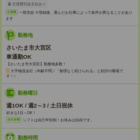
交通費別途支給あり
一部支給 ※登録後、選んだお仕事によって条件が異なることがあり
交通費
ます
勤務地
さいたま市大宮区
車通勤OK
【さいたま市大宮区】勤務地多数！
大手物流会社（年齢不問／「無理なく続けられる」と好評の職場で
す！）
勤務曜日
週1OK / 週2～3 / 土日祝休
好きな1日～OK！
シフトは自己申告制！お休みは自由です。
休日休暇
勤務時間