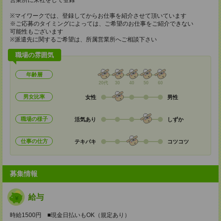
営業所に来社をして登録
※マイワークでは、登録してからお仕事を紹介させて頂いています
※ご応募のタイミングによっては、ご希望のお仕事をご紹介できない
可能性もございます
※派遣先に関するご希望は、所属営業所へご相談下さい
職場の雰囲気
年齢層
20代
30
40
50
60
男女比率
女性
男性
職場の様子
活気あり
しずか
仕事の仕方
テキパキ
コツコツ
募集情報
給与
時給1500円 ■現金日払いもOK（規定あり）