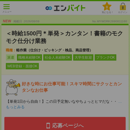
0
メニュー
気になる！
ログイン
NEW
掲載日 :2026
/
08
/
09
No.MYWORK2690811160
＜時給1500円＊単発＞カンタン！書籍のモク
モク仕分け業務
職種：
軽作業（仕分け・ピッキング・検品、商品管理）
派遣
職種未経験OK
社会人未経験OK
大学生歓迎
ブランクOK
WEB登録・面接OK
好きな時にお仕事可能！スキマ時間にサクッとカン
タンなお仕事
【単発1日から自由！】この日予定無いなやちょっとヒマだな・・
...
もっとみる
応募ページへ