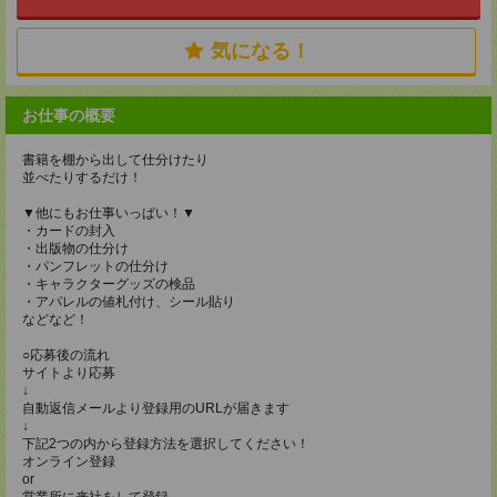
気になる！
お仕事の概要
書籍を棚から出して仕分けたり
並べたりするだけ！
▼他にもお仕事いっぱい！▼
・カードの封入
・出版物の仕分け
・パンフレットの仕分け
・キャラクターグッズの検品
・アパレルの値札付け、シール貼り
などなど！
○応募後の流れ
サイトより応募
↓
自動返信メールより登録用のURLが届きます
↓
下記2つの内から登録方法を選択してください！
オンライン登録
or