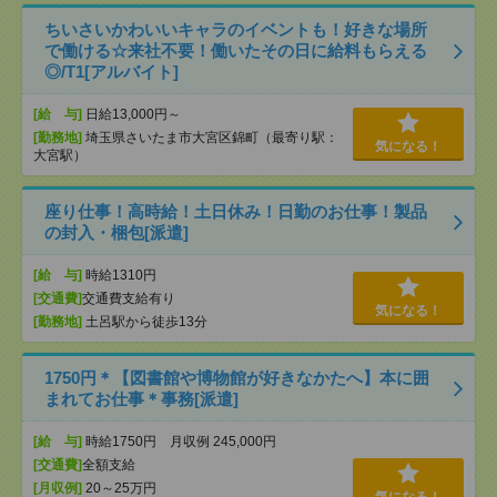
ちいさいかわいいキャラのイベントも！好きな場所
で働ける☆来社不要！働いたその日に給料もらえる
◎/T1[アルバイト]
[給 与]
日給13,000円～
[勤務地]
埼玉県さいたま市大宮区錦町（最寄り駅：
気になる！
大宮駅）
座り仕事！高時給！土日休み！日勤のお仕事！製品
の封入・梱包[派遣]
[給 与]
時給1310円
[交通費]
交通費支給有り
気になる！
[勤務地]
土呂駅から徒歩13分
1750円＊【図書館や博物館が好きなかたへ】本に囲
まれてお仕事＊事務[派遣]
[給 与]
時給1750円 月収例 245,000円
[交通費]
全額支給
[月収例]
20～25万円