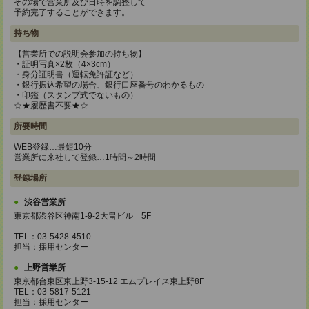
その場で営業所及び日時を調整して
予約完了することができます。
持ち物
【営業所での説明会参加の持ち物】
・証明写真×2枚（4×3cm）
・身分証明書（運転免許証など）
・銀行振込希望の場合、銀行口座番号のわかるもの
・印鑑（スタンプ式でないもの）
☆★履歴書不要★☆
所要時間
WEB登録…最短10分
営業所に来社して登録…1時間～2時間
登録場所
渋谷営業所
東京都渋谷区神南1-9-2大畠ビル 5F
TEL：03-5428-4510
担当：採用センター
上野営業所
東京都台東区東上野3-15-12 エムプレイス東上野8F
TEL：03-5817-5121
担当：採用センター