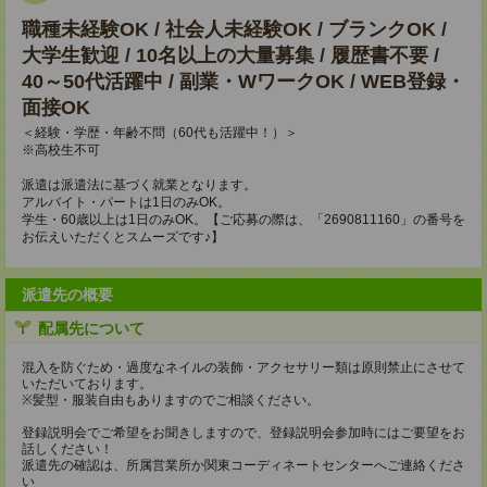
職種未経験OK / 社会人未経験OK / ブランクOK /
大学生歓迎 / 10名以上の大量募集 / 履歴書不要 /
40～50代活躍中 / 副業・WワークOK / WEB登録・
面接OK
＜経験・学歴・年齢不問（60代も活躍中！）＞
※高校生不可
派遣は派遣法に基づく就業となります。
アルバイト・パートは1日のみOK。
学生・60歳以上は1日のみOK。【ご応募の際は、「2690811160」の番号を
お伝えいただくとスムーズです♪】
派遣先の概要
配属先について
混入を防ぐため・過度なネイルの装飾・アクセサリー類は原則禁止にさせて
いただいております。
※髪型・服装自由もありますのでご相談ください。
登録説明会でご希望をお聞きしますので、登録説明会参加時にはご要望をお
話しください！
派遣先の確認は、所属営業所か関東コーディネートセンターへご連絡くださ
い