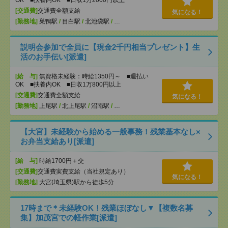
OK ■扶養内OK ■日収1万2000円以上
[交通費]
交通費全額支給
気になる！
[勤務地]
巣鴨駅
/
目白駅
/
北池袋駅
/
…
説明会参加で全員に【現金2千円相当プレゼント】生
活のお手伝い[派遣]
[給 与]
無資格未経験：時給1350円～ ■週払い
OK ■扶養内OK ■日収1万800円以上
[交通費]
交通費全額支給
気になる！
[勤務地]
上尾駅
/
北上尾駅
/
沼南駅
/
…
【大宮】未経験から始める一般事務！残業基本なし×
お弁当支給あり[派遣]
[給 与]
時給1700円＋交
[交通費]
交通費実費支給（当社規定あり）
気になる！
[勤務地]
大宮(埼玉県)駅から徒歩5分
17時まで＊未経験OK！残業ほぼなし▼【複数名募
集】加茂宮での軽作業[派遣]