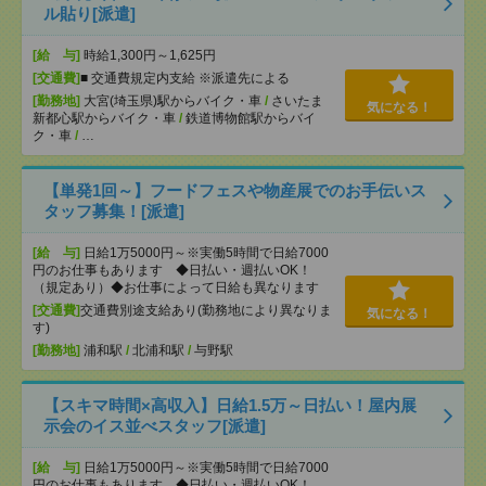
ル貼り[派遣]
[給 与]
時給1,300円～1,625円
[交通費]
■ 交通費規定内支給 ※派遣先による
[勤務地]
大宮(埼玉県)駅からバイク・車
/
さいたま
気になる！
新都心駅からバイク・車
/
鉄道博物館駅からバイ
ク・車
/
…
【単発1回～】フードフェスや物産展でのお手伝いス
タッフ募集！[派遣]
[給 与]
日給1万5000円～※実働5時間で日給7000
円のお仕事もあります ◆日払い・週払いOK！
（規定あり）◆お仕事によって日給も異なります
[交通費]
交通費別途支給あり(勤務地により異なりま
気になる！
す)
[勤務地]
浦和駅
/
北浦和駅
/
与野駅
【スキマ時間×高収入】日給1.5万～日払い！屋内展
示会のイス並べスタッフ[派遣]
[給 与]
日給1万5000円～※実働5時間で日給7000
円のお仕事もあります ◆日払い・週払いOK！