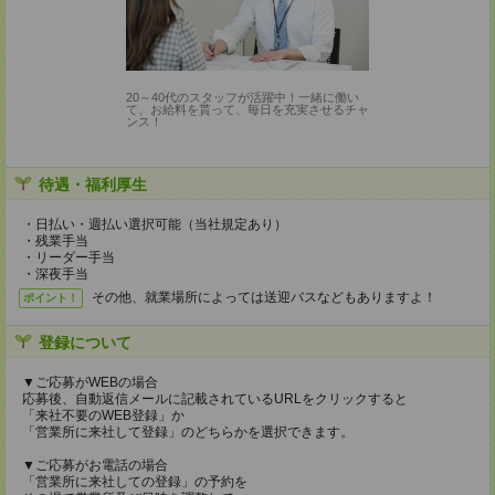
20～40代のスタッフが活躍中！一緒に働い
て、お給料を貰って、毎日を充実させるチャ
ンス！
待遇・福利厚生
・日払い・週払い選択可能（当社規定あり）
・残業手当
・リーダー手当
・深夜手当
その他、就業場所によっては送迎バスなどもありますよ！
ポイント！
登録について
▼ご応募がWEBの場合
応募後、自動返信メールに記載されているURLをクリックすると
「来社不要のWEB登録」か
「営業所に来社して登録」のどちらかを選択できます。
▼ご応募がお電話の場合
「営業所に来社しての登録」の予約を