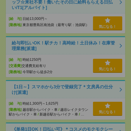
ッフ☆来社不要！働いたその日に給料もらえる日払
い/T1[アルバイト]
[給 与]
日給13,000円～
[勤務地]
東京都豊島区南池袋（最寄り駅：池袋駅）
気になる！
給与即払いOK！駅チカ！高時給！土日休み！在庫管
理業務[派遣]
[給 与]
時給1250円
[交通費]
交通費支給有り
気になる！
[勤務地]
今羽駅から徒歩2分
【1日～】スマホから3分で登録完了＊文房具の仕分
け[派遣]
[給 与]
時給1,300円～1,625円
[勤務地]
越谷駅からバイク・車
/
越谷レイクタウン
気になる！
駅からバイク・車
/
新越谷駅からバイク・車
/
…
《単発1日OK！日払い可》＊コスメのモクモクシー