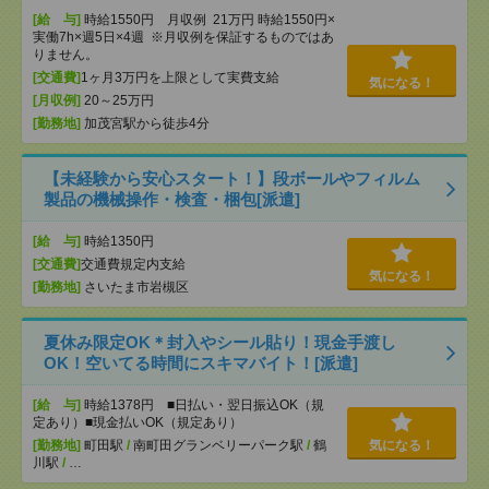
[給 与]
時給1550円 月収例 21万円 時給1550円×
実働7h×週5日×4週 ※月収例を保証するものではあ
りません。
[交通費]
1ヶ月3万円を上限として実費支給
気になる！
[月収例]
20～25万円
[勤務地]
加茂宮駅から徒歩4分
【未経験から安心スタート！】段ボールやフィルム
製品の機械操作・検査・梱包[派遣]
[給 与]
時給1350円
[交通費]
交通費規定内支給
気になる！
[勤務地]
さいたま市岩槻区
夏休み限定OK＊封入やシール貼り！現金手渡し
OK！空いてる時間にスキマバイト！[派遣]
[給 与]
時給1378円 ■日払い・翌日振込OK（規
定あり）■現金払いOK（規定あり）
[勤務地]
町田駅
/
南町田グランベリーパーク駅
/
鶴
気になる！
川駅
/
…