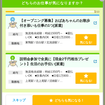
どちらのお仕事が気になりますか？
担当：採用センター
東松山営業所
1
/10
埼玉県松山市箭弓町1-6-1 ZONA1 3F
※川越営業所もあり…埼玉県川越市脇田本町11-1 川越シティービル6F
【オープニング募集】おばあちゃんのお散歩
付き添いも仕事の1つ[派遣]
TEL：0493-21-4510
担当：採用センター
無資格未経験：時給1500円～ ■週払
給与
越谷営業所
いOK ■扶養内OK ■日収1万2000円
埼玉県越谷市南越谷1-16-8 イーストサンビル5 5F
以上
巣鴨駅 / 目白駅 / 北池袋駅 / …
気になる!
勤務地
TEL：048-990-4510
担当：採用センター
錦糸町営業所
説明会参加で全員に【現金2千円相当プレゼ
東京都墨田区江東橋４－１９－３ 錦糸町ミハマビル 3階
TEL：03-5669-4522
ント】生活のお手伝い[派遣]
担当：採用センター
無資格未経験：時給1350円～ ■週払
給与
新宿営業所
いOK ■扶養内OK ■日収1万800円
〒160－0023
以上
上尾駅 / 北上尾駅 / 沼南駅 / …
気になる!
新宿区西新宿1-8-1
勤務地
新宿ビルディング5Ｆ
TEL：03-6911-4510
担当：採用センター
立川営業所
スキップ
どちらも気になる！
東京都立川市曙町2-31-15 日住金立川ビル3F