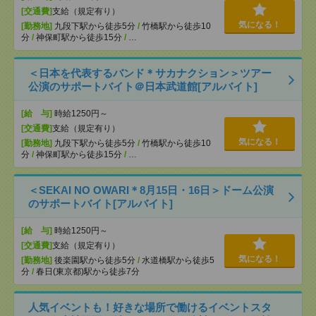
[交通費]
支給（規定有り）
気になる！
[勤務地]
九段下駅から徒歩5分
/
竹橋駅から徒歩10
分
/
神保町駅から徒歩15分
/
…
＜日本を代表するバンド＊サカナクション＞ツアー
公演のサポートバイト＠日本武道館[アルバイト]
[給 与]
時給1250円～
[交通費]
支給（規定有り）
気になる！
[勤務地]
九段下駅から徒歩5分
/
竹橋駅から徒歩10
分
/
神保町駅から徒歩15分
/
…
＜SEKAI NO OWARI＊8月15日・16日＞ドーム公演
のサポートバイト[アルバイト]
[給 与]
時給1250円～
[交通費]
支給（規定有り）
気になる！
[勤務地]
後楽園駅から徒歩5分
/
水道橋駅から徒歩5
分
/
春日(東京都)駅から徒歩7分
人気イベントも！好きな場所で働けるイベントスタ