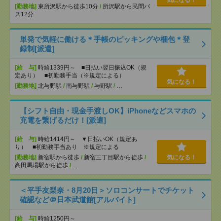
気になる！
[勤務地]
東所沢駅から徒歩10分
/
所沢駅から民間バ
ス12分
単発で気軽に働ける＊手帳のピッキングや梱包＊登
録制[派遣]
[給 与]
時給1339円～ ■日払い翌日振込OK（規
定あり） ■初勤務手当（※規定による）
気になる！
[勤務地]
北与野駅
/
南与野駅
/
与野駅
/
…
【シフト自由・現金手渡しOK】iPhoneなどスマホの
充電を繋げるだけ！[派遣]
[給 与]
時給1414円～ ▼日払いOK（規定あ
り） ■初勤務手当あり ※規定による
[勤務地]
新宿駅から徒歩
/
新宿三丁目駅から徒歩
/
気になる！
高田馬場駅から徒歩
/
…
＜平手友梨奈・8月20日＞ソロコンサートでチケット
確認など＠日本武道館[アルバイト]
[給 与]
時給1250円～