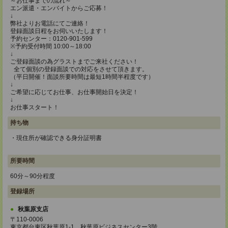
～お仕事までの流れ～
エン派遣・エンバイトからご応募！
↓
弊社よりお電話にてご連絡！
登録面談日程をお伺いいたします！
予約センター：0120-901-599
※予約受付時間 10:00～18:00
↓
ご登録面談の為グラストまでご来社ください！
全て個別の登録面談での対応をさせて頂きます。
（平日開催！面談所要時間は最短1時間半程度です）
↓
ご希望に応じてお仕事、お仕事開始日を決定！
↓
お仕事スタート！
持ち物
・現住所が確認できる身分証明書
所要時間
60分～90分程度
登録場所
秋葉原支店
〒110-0006
東京都台東区秋葉原1-1 秋葉原ビジネスセンター3階