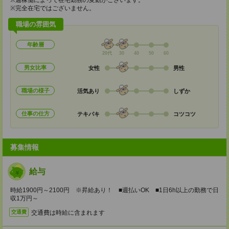
※週稼働によって在宅勤務の変動がございます。
※完全在宅ではございません。
職場の雰囲気
年齢層
20代
30
40
50
60
男女比率
女性
男性
職場の様子
活気あり
しずか
仕事の仕方
テキパキ
コツコツ
募集情報
給与
時給1900円～2100円 ※昇給あり！ ■週払いOK ■1日6h以上の勤務で日
収1万円～
交通費は時給に含まれます
交通費