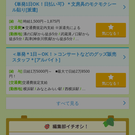
《単発1日OK！日払い可》＊文房具のモクモクシー
ル貼り[派遣]
[給 与]
時給1,500円～1,875円
[交通費]
■ 交通費規定内支給 ※派遣先による
気になる！
[勤務地]
溝の口駅から徒歩5分
/
武蔵溝ノ口駅から
徒歩5分
/
高津(神奈川県)駅から徒歩5分
/
…
＜単発＊1日～OK！＞コンサートなどのグッズ販売
スタッフ＊[アルバイト]
[給 与]
日給1万5000円～ ■最大で日給2万8500
円！
[交通費]
交通費規定支給
気になる！
[勤務地]
横浜駅
/
みなとみらい駅
/
西横浜駅
/
…
すべて見る