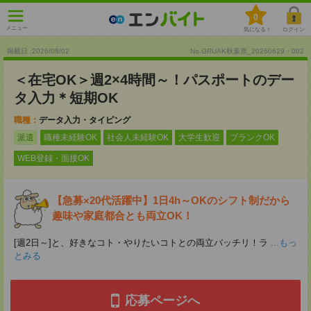
0
メニュー
気になる！
ログイン
掲載日 :2026
/
08
/
02
No.GRUAK秋葉原_20260629・002
＜在宅OK＞週2×4時間～！パスポートのデー
タ入力＊短期OK
職種：
データ入力・タイピング
派遣
職種未経験OK
社会人未経験OK
大学生歓迎
ブランクOK
WEB登録・面接OK
【急募×20代活躍中】1日4h～OKのシフト制だから
趣味や家庭都合とも両立OK！
[週2日～]と、好きなコト・やりたいコトとの両立バッチリ！ラ
...もっ
とみる
応募ページへ