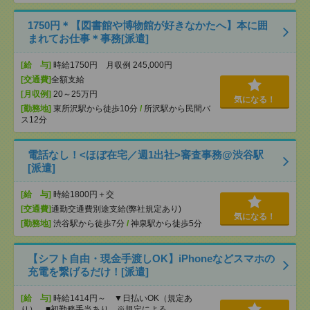
1750円＊【図書館や博物館が好きなかたへ】本に囲
まれてお仕事＊事務[派遣]
[給 与]
時給1750円 月収例 245,000円
[交通費]
全額支給
[月収例]
20～25万円
気になる！
[勤務地]
東所沢駅から徒歩10分
/
所沢駅から民間バ
ス12分
電話なし！<ほぼ在宅／週1出社>審査事務@渋谷駅
[派遣]
[給 与]
時給1800円＋交
[交通費]
通勤交通費別途支給(弊社規定あり)
気になる！
[勤務地]
渋谷駅から徒歩7分
/
神泉駅から徒歩5分
【シフト自由・現金手渡しOK】iPhoneなどスマホの
充電を繋げるだけ！[派遣]
[給 与]
時給1414円～ ▼日払いOK（規定あ
り） ■初勤務手当あり ※規定による