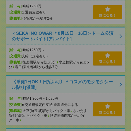
[給 与]
時給1250円
[交通費]
交通費支給有り
気になる！
[勤務地]
今羽駅から徒歩2分
＜SEKAI NO OWARI＊8月15日・16日＞ドーム公演
のサポートバイト[アルバイト]
[給 与]
時給1250円～
[交通費]
支給（規定有り）
気になる！
[勤務地]
後楽園駅から徒歩5分
/
水道橋駅から徒歩5
分
/
春日(東京都)駅から徒歩7分
《単発1日OK！日払い可》＊コスメのモクモクシー
ル貼り[派遣]
[給 与]
時給1,300円～1,625円
[交通費]
■ 交通費規定内支給 ※派遣先による
[勤務地]
大宮(埼玉県)駅からバイク・車
/
さいたま
気になる！
新都心駅からバイク・車
/
鉄道博物館駅からバイ
ク・車
/
…