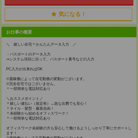
気になる！
お仕事の概要
＼ 嬉しい在宅＊かんたんデータ入力 ／
・パスポートのデータ入力
⇒システム項目に沿って、パスポート番号などの入力
PC入力が出来ればOK
※週稼働によって在宅勤務の変動がございます。
※完全在宅ではございません。
＊一部簡単な電話対応あり
＼おススメポイント／
＊嬉しい速払い（規定有）→急な出費でも安心！
＊ネイル・髪型・服装自由！
＊未経験から始めるオフィスワーク！
＊一部簡単な電話対応あり
オフィスワーク未経験の方も安心して働けるようしっかり丁寧にサポートし
ます！