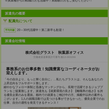
※異業種からの転職の方も活躍中！未経験の方もご安心ください！
派遣先の概要
配属先について
20～30代活躍中！第二新卒も歓迎！
平均年齢
派遣会社情報
株式会社グラスト 秋葉原オフィス
労働者派遣事業許可番号:般13-303269
事務系のお仕事多数！知識豊富なコーディネータがお
迎えします。
「今の自分より、もっと輝く自分に」…私たちグラストは、そんなあなたの
上昇志向をフルサポート致します。
細やかなフォロー体制と迅速なマッチングから、長期で活躍できるジョブプ
ランをご提案致します。派遣先も【就業環境の良さ】【離職率の低さ】を誇
る優良企業のみを選抜。都内での就業をご検討中の方、掲載中以外の案件も
ございます。1人の就職活動では見つける事ができなかった、優良企業でのお
仕事、自分の適性を発見できるチャンス！