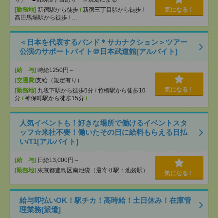
[勤務地]
新宿駅から徒歩
/
新宿三丁目駅から徒歩
/
気になる！
高田馬場駅から徒歩
/
…
＜日本を代表するバンド＊サカナクション＞ツアー
公演のサポートバイト＠日本武道館[アルバイト]
[給 与]
時給1250円～
[交通費]
支給（規定有り）
気になる！
[勤務地]
九段下駅から徒歩5分
/
竹橋駅から徒歩10
分
/
神保町駅から徒歩15分
/
…
人気イベントも！好きな場所で働けるイベントスタ
ッフ☆来社不要！働いたその日に給料もらえる日払
い/T1[アルバイト]
[給 与]
日給13,000円～
[勤務地]
東京都豊島区南池袋（最寄り駅：池袋駅）
気になる！
給与即払いOK！駅チカ！高時給！土日休み！在庫管
理業務[派遣]