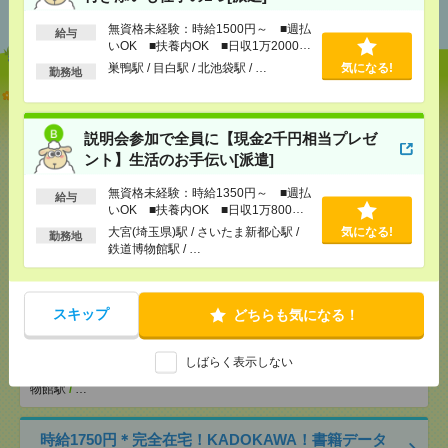
おすすめ
無資格未経験：時給1500円～ ■週払
給与
いOK ■扶養内OK ■日収1万2000円
以上
巣鴨駅 / 目白駅 / 北池袋駅 / …
気になる!
勤務地
【オープニング募集】おばあちゃんのお散歩付き添
いも仕事の1つ[派遣]
説明会参加で全員に【現金2千円相当プレゼ
[給 与]
無資格未経験：時給1500円～ ■週払い
ント】生活のお手伝い[派遣]
OK ■扶養内OK ■日収1万2000円以上
[交通費]
交通費全額支給
気になる！
無資格未経験：時給1350円～ ■週払
給与
[勤務地]
巣鴨駅
/
目白駅
/
北池袋駅
/
…
いOK ■扶養内OK ■日収1万800円
以上
大宮(埼玉県)駅 / さいたま新都心駅 /
気になる!
勤務地
鉄道博物館駅 / …
説明会参加で全員に【現金2千円相当プレゼント】生
活のお手伝い[派遣]
スキップ
どちらも気になる！
[給 与]
無資格未経験：時給1350円～ ■週払い
OK ■扶養内OK ■日収1万800円以上
[交通費]
交通費全額支給
しばらく表示しない
気になる！
[勤務地]
大宮(埼玉県)駅
/
さいたま新都心駅
/
鉄道博
物館駅
/
…
時給1750円＊完全在宅！KADOKAWA！書籍データ