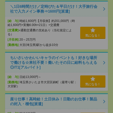
＼1日6時間だけ／定時ぴた＆平日だけ！大手旅行会
社で入力メイン事務⇒1600円[派遣]
[給 与]
時給1,600円【月収例】約201,000円（時
給1,600円×実働6.00h×21日）+交通費
[交通費]
○通勤交通費の支給あり（当社規定によ
る）
気になる！
[月収例]
20～25万円
[勤務地]
大宮(埼玉県)駅から徒歩10分
ちいさいかわいいキャラのイベントも！好きな場所
で働ける☆来社不要！働いたその日に給料もらえる
◎/T1[アルバイト]
[給 与]
日給13,000円～
[勤務地]
埼玉県さいたま市大宮区錦町（最寄り駅：
気になる！
大宮駅）
座り仕事！高時給！土日休み！日勤のお仕事！製品
の封入・梱包[派遣]