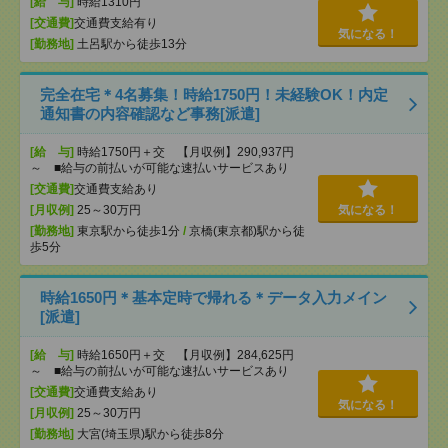
[給 与]
時給1310円
[交通費]
交通費支給有り
気になる！
[勤務地]
土呂駅から徒歩13分
完全在宅＊4名募集！時給1750円！未経験OK！内定
通知書の内容確認など事務[派遣]
[給 与]
時給1750円＋交 【月収例】290,937円
～ ■給与の前払いが可能な速払いサービスあり
[交通費]
交通費支給あり
[月収例]
25～30万円
気になる！
[勤務地]
東京駅から徒歩1分
/
京橋(東京都)駅から徒
歩5分
時給1650円＊基本定時で帰れる＊データ入力メイン
[派遣]
[給 与]
時給1650円＋交 【月収例】284,625円
～ ■給与の前払いが可能な速払いサービスあり
[交通費]
交通費支給あり
気になる！
[月収例]
25～30万円
[勤務地]
大宮(埼玉県)駅から徒歩8分