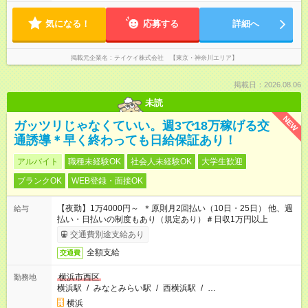
気になる！
応募する
詳細へ
掲載元企業名
テイケイ株式会社 【東京・神奈川エリア】
掲載日：2026.08.06
未読
NEW
ガッツリじゃなくていい。週3で18万稼げる交
通誘導＊早く終わっても日給保証あり！
アルバイト
職種未経験OK
社会人未経験OK
大学生歓迎
ブランクOK
WEB登録・面接OK
【夜勤】1万4000円～ ＊原則月2回払い（10日・25日） 他、週
給与
払い・日払いの制度もあり（規定あり）＃日収1万円以上
交通費別途支給あり
全額支給
交通費
横浜市西区
勤務地
横浜駅
/
みなとみらい駅
/
西横浜駅
/
…
横浜