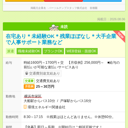
掲載元企業名
パーソルテンプスタッフ株式会社 首都圏
掲載日：2026.08.06
未読
NEW
在宅あり＊未経験OK＊残業ほぼなし＊大手企業
で人事サポート業務など
派遣
職種未経験OK
ブランクOK
WEB登録・面接OK
時給1600円～1700円＋交 【月収例】256,000円～ ■給与の
給与
前払いが可能な速払いサービスあり
交通費別途支給あり
交通費支給あり
交通費
25～30万円
月収例
横浜市栄区
勤務地
大船駅からバス10分
/
戸塚駅からバス16分
環境エネルギー関連会社
8:30～17:15 ※残業はほとんどありません。※休憩60分。
勤務時間
【急募】即日～長期 ※開始日はご相談可能です！
期間