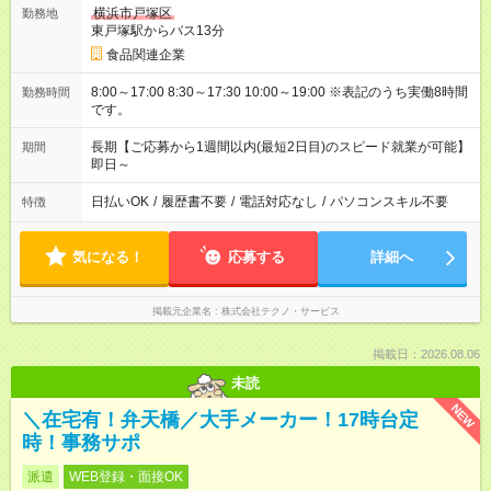
横浜市戸塚区
勤務地
東戸塚駅からバス13分
食品関連企業
8:00～17:00 8:30～17:30 10:00～19:00 ※表記のうち実働8時間
勤務時間
です。
長期【ご応募から1週間以内(最短2日目)のスピード就業が可能】
期間
即日～
日払いOK
/
履歴書不要
/
電話対応なし
/
パソコンスキル不要
特徴
気になる！
応募する
詳細へ
掲載元企業名
株式会社テクノ・サービス
掲載日：2026.08.06
未読
NEW
＼在宅有！弁天橋／大手メーカー！17時台定
時！事務サポ
派遣
WEB登録・面接OK