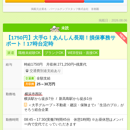
掲載元企業名
パーソルテンプスタッフ株式会社 首都圏
掲載日：2026.08.06
未読
NEW
【1750円】大手G！あんしん長期！損保事務サ
ポート！17時台定時
派遣
職種未経験OK
ブランクOK
WEB登録・面接OK
時給1750円 月収例 271,250円+残業代
給与
交通費別途支給あり
全額支給
交通費
25～30万円
月収例
横浜市西区
勤務地
横浜駅から徒歩7分
/
新高島駅から徒歩1分
＜大手グループ＞不動産・建設・保険まで♪「生活のプロ」が
そろう総合企業
08:45～17:30(実働7時間45分 休憩1時間) ※お昼休憩はメンバ
勤務時間
ー内で交代でとっていただきます