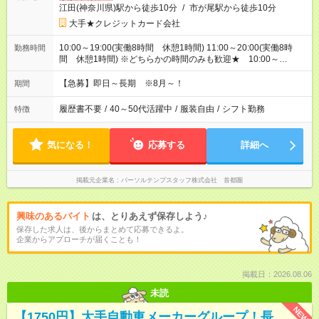
江田(神奈川県)駅から徒歩10分
/
市が尾駅から徒歩10分
大手★クレジットカード会社
10:00～19:00(実働8時間 休憩1時間) 11:00～20:00(実働8時
勤務時間
間 休憩1時間) ※どちらかの時間のみも歓迎★ 10:00～
18:00、11:00～19:00相談OK！
【急募】即日～長期 ※8月～！
期間
履歴書不要
/
40～50代活躍中
/
服装自由
/
シフト勤務
特徴
気になる！
応募する
詳細へ
掲載元企業名
パーソルテンプスタッフ株式会社 首都圏
興味のあるバイト
は、とりあえず保存しよう♪
保存した求人は、後からまとめて応募できるよ。
企業からアプローチが届くことも！
掲載日：2026.08.06
未読
NEW
【1750円】大手自動車メーカーグループ！長