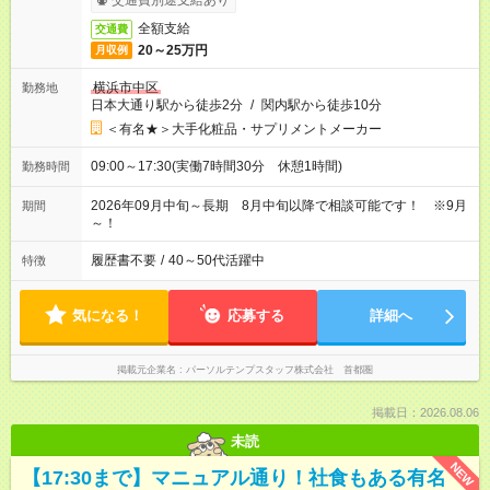
交通費別途支給あり
全額支給
交通費
20～25万円
月収例
横浜市中区
勤務地
日本大通り駅から徒歩2分
/
関内駅から徒歩10分
＜有名★＞大手化粧品・サプリメントメーカー
09:00～17:30(実働7時間30分 休憩1時間)
勤務時間
2026年09月中旬～長期 8月中旬以降で相談可能です！ ※9月
期間
～！
履歴書不要
/
40～50代活躍中
特徴
気になる！
応募する
詳細へ
掲載元企業名
パーソルテンプスタッフ株式会社 首都圏
掲載日：2026.08.06
未読
NEW
【17:30まで】マニュアル通り！社食もある有名