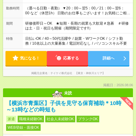
（選べる日勤・夜勤） ▼20：00～翌5：00／21：00～翌6：
勤務時間
00 など（休憩1h） 日勤のお仕事もございます！お気軽にご相談
ください！
研修後即日～OK ★短期・長期の就業も大歓迎＃急募 ＃研修
期間
は土・日・祝日も開催（期間限定です!!）
日払いOK
/
40～50代活躍中
/
副業・WワークOK
/
シフト勤
特徴
務
/
10名以上の大量募集
/
電話対応なし
/
パソコンスキル不要
気になる！
応募する
詳細へ
掲載元企業名
テイケイ株式会社 【東京・神奈川エリア】
掲載日：2026.08.06
未読
NEW
【横浜市青葉区】子供を見守る保育補助＊10時
～13時などの時短も
派遣
職種未経験OK
社会人未経験OK
ブランクOK
WEB登録・面接OK