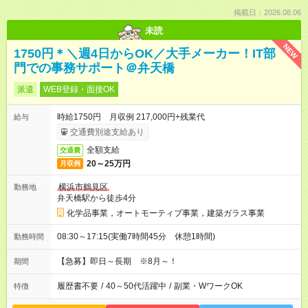
掲載日：2026.08.06
未読
NEW
1750円＊＼週4日からOK／大手メーカー！IT部
門での事務サポート＠弁天橋
派遣
WEB登録・面接OK
時給1750円 月収例 217,000円+残業代
給与
交通費別途支給あり
全額支給
交通費
20～25万円
月収例
横浜市鶴見区
勤務地
弁天橋駅から徒歩4分
化学品事業，オートモーティブ事業，建築ガラス事業
08:30～17:15(実働7時間45分 休憩1時間)
勤務時間
【急募】即日～長期 ※8月～！
期間
履歴書不要
/
40～50代活躍中
/
副業・WワークOK
特徴