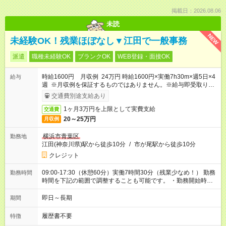
掲載日：2026.08.06
未読
NEW
未経験OK！残業ほぼなし▼江田で一般事務
派遣
職種未経験OK
ブランクOK
WEB登録・面接OK
時給1600円 月収例 24万円 時給1600円×実働7h30m×週5日×4
給与
週 ※月収例を保証するものではありません。※給与即受取りサ
ービス利用可（利用条件有）
交通費別途支給あり
1ヶ月3万円を上限として実費支給
交通費
20～25万円
月収例
横浜市青葉区
勤務地
江田(神奈川県)駅から徒歩10分
/
市が尾駅から徒歩10分
クレジット
09:00-17:30（休憩60分）実働7時間30分（残業少なめ！） 勤務
勤務時間
時間を下記の範囲で調整することも可能です。 ・勤務開始時
間 09:00～09:30 ・勤務終了時間 17:30～18:00 ・実働
07:00～08:00
即日～長期
期間
履歴書不要
特徴