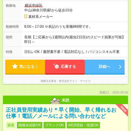
横浜市緑区
勤務地
中山(神奈川県)駅から徒歩10分
素材系メーカー
8:00～17:00 ※表記のうち実働8時間です。
勤務時間
長期【ご応募から1週間以内(最短2日目)のスピード就業が可能】
期間
即日～
日払いOK
/
履歴書不要
/
電話対応なし
/
パソコンスキル不要
特徴
気になる！
応募する
詳細へ
掲載元企業名
株式会社テクノ・サービス
掲載日：2026.08.06
未読
NEW
正社員登用実績あり＊早く開始、早く帰れるお
仕事！電話／メールによる問い合わせなど
派遣
職種未経験OK
ブランクOK
WEB登録・面接OK