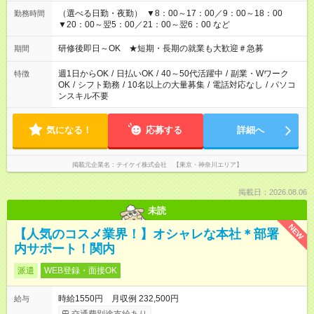
（選べる日勤・夜勤） ▼8：00～17：00／9：00～18：00
勤務時間
▼20：00～翌5：00／21：00～翌6：00 など
研修後即日～OK ★短期・長期の就業も大歓迎＃急募
期間
週1日からOK
/
日払いOK
/
40～50代活躍中
/
副業・Wワーク
特徴
OK
/
シフト勤務
/
10名以上の大量募集
/
電話対応なし
/
パソコ
ンスキル不要
気になる！
応募する
詳細へ
掲載元企業名
テイケイ株式会社 【東京・神奈川エリア】
掲載日：2026.08.06
未読
NEW
【人気のコスメ業界！】オシャレな本社＊部署
内サポート！関内
派遣
WEB登録・面接OK
時給1550円 月収例 232,500円
給与