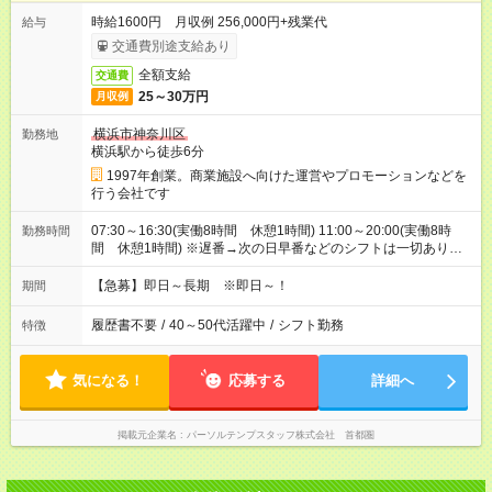
時給1600円 月収例 256,000円+残業代
給与
交通費別途支給あり
全額支給
交通費
25～30万円
月収例
横浜市神奈川区
勤務地
横浜駅から徒歩6分
1997年創業。商業施設へ向けた運営やプロモーションなどを
行う会社です
07:30～16:30(実働8時間 休憩1時間) 11:00～20:00(実働8時
勤務時間
間 休憩1時間) ※遅番→次の日早番などのシフトは一切ありま
せんのでご安心ください。
【急募】即日～長期 ※即日～！
期間
履歴書不要
/
40～50代活躍中
/
シフト勤務
特徴
気になる！
応募する
詳細へ
掲載元企業名
パーソルテンプスタッフ株式会社 首都圏