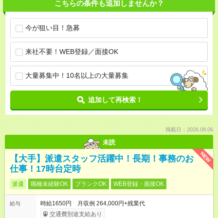
こちらの条件も追加しませんか？
今が狙い目！急募
来社不要！WEB登録／面接OK
大量募集中！10名以上の大量募集
追加して再検索！
掲載日：2026.08.06
未読
NEW
【大手】派遣スタッフ活躍中！長期！事務のお
仕事！17時台定時
派遣
職種未経験OK
ブランクOK
WEB登録・面接OK
時給1650円 月収例 264,000円+残業代
給与
交通費別途支給あり