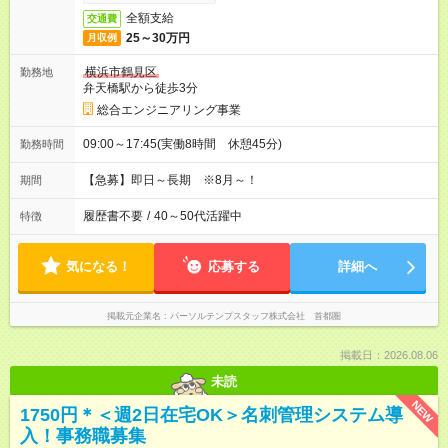
全額支給
交通費
25～30万円
月収例
横浜市鶴見区
勤務地
弁天橋駅から徒歩3分
総合エンジニアリング事業
09:00～17:45(実働8時間 休憩45分)
勤務時間
【急募】即日～長期 ※8月～！
期間
履歴書不要
/
40～50代活躍中
特徴
気になる！
応募する
詳細へ
掲載元企業名
パーソルテンプスタッフ株式会社 首都圏
掲載日：2026.08.06
未読
NEW
1750円＊＜週2日在宅OK＞名刺管理システム導
入！事務職募集