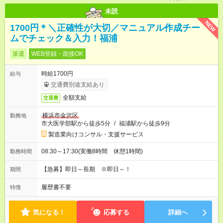
未読
NEW
1700円＊＼正確性が大切／マニュアル作成チー
ムでチェック＆入力！福浦
派遣
WEB登録・面接OK
時給1700円
給与
交通費別途支給あり
全額支給
交通費
横浜市金沢区
勤務地
市大医学部駅から徒歩5分
/
福浦駅から徒歩9分
製造業向けコンサル・支援サービス
08:30～17:30(実働8時間 休憩1時間)
勤務時間
【急募】即日～長期 ※即日～！
期間
履歴書不要
特徴
気になる！
応募する
詳細へ