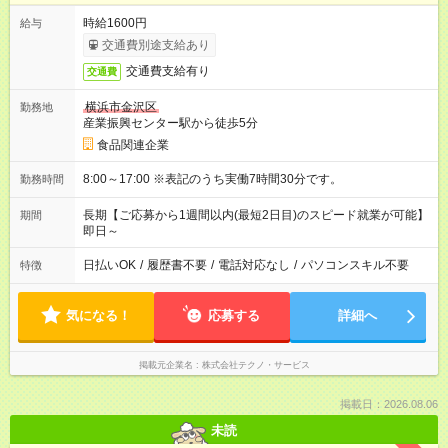
時給1600円
給与
交通費別途支給あり
交通費支給有り
交通費
横浜市金沢区
勤務地
産業振興センター駅から徒歩5分
食品関連企業
8:00～17:00 ※表記のうち実働7時間30分です。
勤務時間
長期【ご応募から1週間以内(最短2日目)のスピード就業が可能】
期間
即日～
日払いOK
/
履歴書不要
/
電話対応なし
/
パソコンスキル不要
特徴
気になる！
応募する
詳細へ
掲載元企業名
株式会社テクノ・サービス
掲載日：2026.08.06
未読