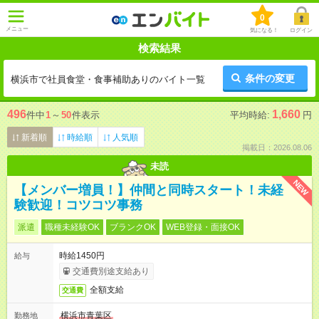
0
メニュー
気になる！
ログイン
検索結果
条件の変更
横浜市で社員食堂・食事補助ありのバイト一覧
496
1,660
件中
1
～
50
件表示
平均時給:
円
新着順
時給順
人気順
掲載日：2026.08.06
未読
NEW
【メンバー増員！】仲間と同時スタート！未経
験歓迎！コツコツ事務
派遣
職種未経験OK
ブランクOK
WEB登録・面接OK
時給1450円
給与
交通費別途支給あり
全額支給
交通費
横浜市青葉区
勤務地