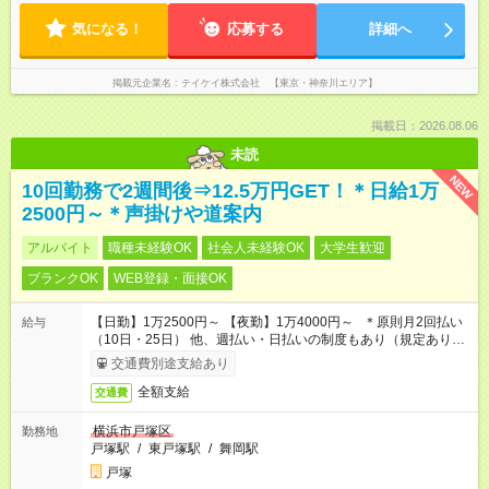
気になる！
応募する
詳細へ
掲載元企業名
テイケイ株式会社 【東京・神奈川エリア】
掲載日：2026.08.06
未読
NEW
10回勤務で2週間後⇒12.5万円GET！＊日給1万
2500円～＊声掛けや道案内
アルバイト
職種未経験OK
社会人未経験OK
大学生歓迎
ブランクOK
WEB登録・面接OK
【日勤】1万2500円～ 【夜勤】1万4000円～ ＊原則月2回払い
給与
（10日・25日） 他、週払い・日払いの制度もあり（規定あり）
＃日収1万円以上
交通費別途支給あり
全額支給
交通費
横浜市戸塚区
勤務地
戸塚駅
/
東戸塚駅
/
舞岡駅
戸塚