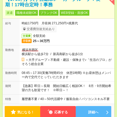
期！17時台定時！事務
派遣
職種未経験OK
ブランクOK
WEB登録・面接OK
時給1750円 月収例 271,250円+残業代
給与
交通費別途支給あり
全額支給
交通費
25～30万円
月収例
横浜市西区
勤務地
横浜駅から徒歩7分
/
新高島駅から徒歩1分
＜大手グループ＞不動産・建設・保険まで♪「生活のプロ」が
そろう総合企業
08:45～17:30(実働7時間45分 休憩1時間) ※お昼休憩はメンバ
勤務時間
ー内で交代でとっていただきます
【急募】即日～長期 開始日幅広く相談OK！ 8月・9月開始希
期間
望の方も歓迎です！ ※即日～！
履歴書不要
/
40～50代活躍中
/
服装自由
/
パソコンスキル不要
特徴
気になる！
応募する
詳細へ