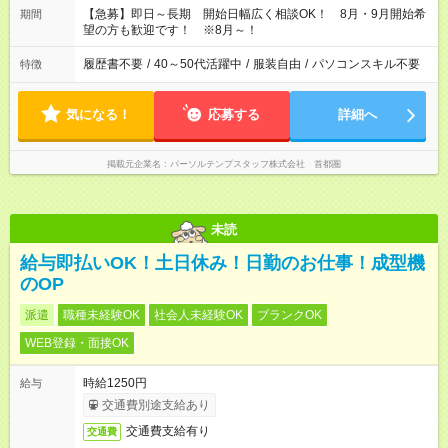
【急募】即日～長期 開始日幅広く相談OK！ 8月・9月開始希
期間
望の方も歓迎です！ ※8月～！
履歴書不要
/
40～50代活躍中
/
服装自由
/
パソコンスキル不要
特徴
気になる！
応募する
詳細へ
掲載元企業名
パーソルテンプスタッフ株式会社 首都圏
未読
給与即払いOK！土日休み！日勤のお仕事！成型機
のOP
派遣
職種未経験OK
社会人未経験OK
ブランクOK
WEB登録・面接OK
時給1250円
給与
交通費別途支給あり
交通費支給有り
交通費