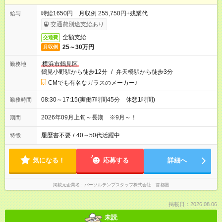
時給1650円 月収例 255,750円+残業代
給与
交通費別途支給あり
全額支給
交通費
25～30万円
月収例
横浜市鶴見区
勤務地
鶴見小野駅から徒歩12分
/
弁天橋駅から徒歩3分
CMでも有名なガラスのメーカー♪
08:30～17:15(実働7時間45分 休憩1時間)
勤務時間
2026年09月上旬～長期 ※9月～！
期間
履歴書不要
/
40～50代活躍中
特徴
気になる！
応募する
詳細へ
掲載元企業名
パーソルテンプスタッフ株式会社 首都圏
掲載日：2026.08.06
未読