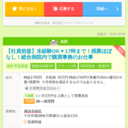
気になる！
応募する
詳細へ
掲載元企業名
株式会社リクルートスタッフィング
掲載日：2026.08.06
未読
NEW
【社員前提】未経験OK▼17時まで！残業ほぼ
なし！総合病院内で購買事務のお仕事
紹介予定派遣
職種未経験OK
ブランクOK
WEB登録・面接OK
時給1700円 月収例 26万円 時給1700円×実働7h30m×週5日×4
給与
週+残業5h ※月収例を保証するものではありません。
交通費別途支給あり
1ヶ月3万円を上限として実費支給
交通費
25～30万円
月収例
横浜市緑区
勤務地
十日市場(神奈川県)駅から徒歩12分
医療関連