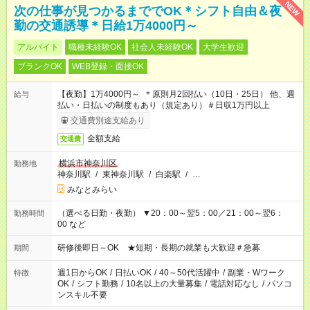
NEW
次の仕事が見つかるまででOK＊シフト自由＆夜
勤の交通誘導＊日給1万4000円～
アルバイト
職種未経験OK
社会人未経験OK
大学生歓迎
ブランクOK
WEB登録・面接OK
【夜勤】1万4000円～ ＊原則月2回払い（10日・25日） 他、週
給与
払い・日払いの制度もあり（規定あり）＃日収1万円以上
交通費別途支給あり
全額支給
交通費
横浜市神奈川区
勤務地
神奈川駅
/
東神奈川駅
/
白楽駅
/
…
みなとみらい
（選べる日勤・夜勤） ▼20：00～翌5：00／21：00～翌6：
勤務時間
00 など
研修後即日～OK ★短期・長期の就業も大歓迎＃急募
期間
週1日からOK
/
日払いOK
/
40～50代活躍中
/
副業・Wワーク
特徴
OK
/
シフト勤務
/
10名以上の大量募集
/
電話対応なし
/
パソコ
ンスキル不要