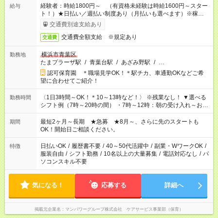
経験者：時給1800円～ （有資格未経験は時給1600円～スター
給与
ト！）★日払い／週払い制度あり（月払いも選べます）※稼働開
始時は手続き完了次第のお支払いとなります★フルタイムできる
交通費別途支給あり
方は100円アップ！
交通費全額支給 ※規定あり
交通費
横浜市青葉区
勤務地
たまプラーザ駅
/
青葉台駅
/
あざみ野駅
/
…
認可保育園 ＊職場見学OK！＊駅チカ、車通勤OKなどご希
望に合わせてご紹介！
〈1日3時間～OK！＊10～13時など！〉 ※残業なし！ ▼選べる
勤務時間
シフト例（7時～20時の間） ・7時～12時：朝の受け入れ～お昼
の準備 ・10時～13時：園児の見守り～お昼の補助 ・9時～16
時：帰りの会まで！子供の成長を見守る ・15時～20時：夜のお
最短2ヶ月～長期 ★急募 ★8月～、さらに先のスタートも
期間
迎えサポート
OK！開始日ご相談ください。
日払いOK
/
履歴書不要
/
40～50代活躍中
/
副業・WワークOK
/
特徴
服装自由
/
シフト勤務
/
10名以上の大量募集
/
電話対応なし
/
パ
ソコンスキル不要
気になる！
応募する
詳細へ
掲載元企業名
マンパワーグループ株式会社 ケアサービス事業部（保育）