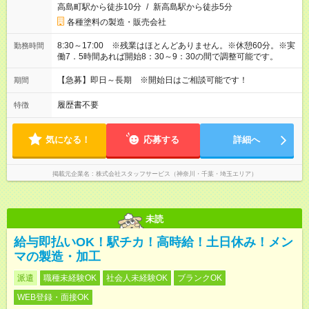
高島町駅から徒歩10分
/
新高島駅から徒歩5分
各種塗料の製造・販売会社
8:30～17:00 ※残業はほとんどありません。※休憩60分。※実
勤務時間
働7．5時間あれば開始8：30～9：30の間で調整可能です。
【急募】即日～長期 ※開始日はご相談可能です！
期間
履歴書不要
特徴
気になる！
応募する
詳細へ
掲載元企業名
株式会社スタッフサービス（神奈川・千葉・埼玉エリア）
未読
給与即払いOK！駅チカ！高時給！土日休み！メン
マの製造・加工
派遣
職種未経験OK
社会人未経験OK
ブランクOK
WEB登録・面接OK