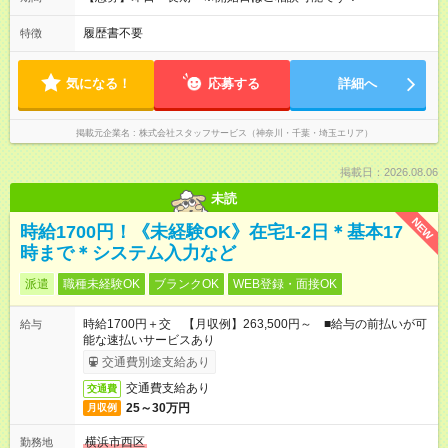
履歴書不要
特徴
気になる！
応募する
詳細へ
掲載元企業名
株式会社スタッフサービス（神奈川・千葉・埼玉エリア）
掲載日：2026.08.06
未読
NEW
時給1700円！《未経験OK》在宅1-2日＊基本17
時まで＊システム入力など
派遣
職種未経験OK
ブランクOK
WEB登録・面接OK
時給1700円＋交 【月収例】263,500円～ ■給与の前払いが可
給与
能な速払いサービスあり
交通費別途支給あり
交通費支給あり
交通費
25～30万円
月収例
横浜市西区
勤務地