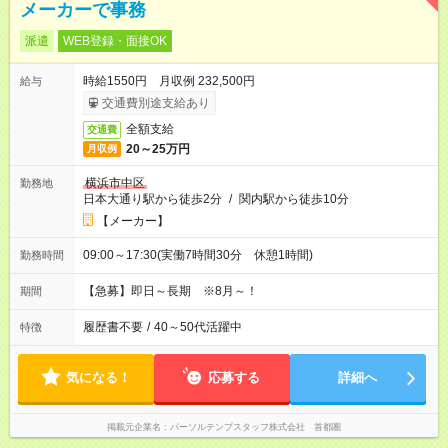
メーカーで事務
派遣
WEB登録・面接OK
時給1550円 月収例 232,500円
給与
交通費別途支給あり
全額支給
交通費
20～25万円
月収例
横浜市中区
勤務地
日本大通り駅から徒歩2分
/
関内駅から徒歩10分
【メーカー】
09:00～17:30(実働7時間30分 休憩1時間)
勤務時間
【急募】即日～長期 ※8月～！
期間
履歴書不要
/
40～50代活躍中
特徴
気になる！
応募する
詳細へ
掲載元企業名
パーソルテンプスタッフ株式会社 首都圏