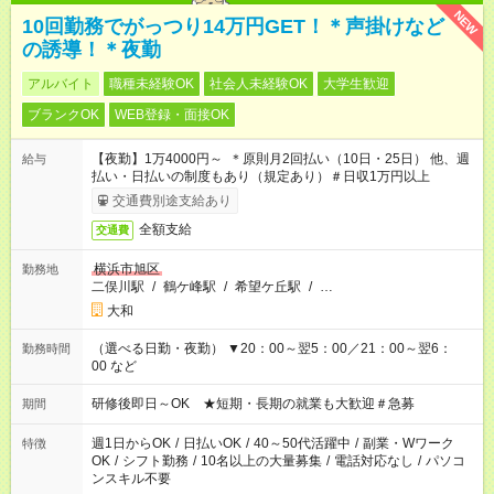
NEW
10回勤務でがっつり14万円GET！＊声掛けなど
の誘導！＊夜勤
アルバイト
職種未経験OK
社会人未経験OK
大学生歓迎
ブランクOK
WEB登録・面接OK
【夜勤】1万4000円～ ＊原則月2回払い（10日・25日） 他、週
給与
払い・日払いの制度もあり（規定あり）＃日収1万円以上
交通費別途支給あり
全額支給
交通費
横浜市旭区
勤務地
二俣川駅
/
鶴ケ峰駅
/
希望ケ丘駅
/
…
大和
（選べる日勤・夜勤） ▼20：00～翌5：00／21：00～翌6：
勤務時間
00 など
研修後即日～OK ★短期・長期の就業も大歓迎＃急募
期間
週1日からOK
/
日払いOK
/
40～50代活躍中
/
副業・Wワーク
特徴
OK
/
シフト勤務
/
10名以上の大量募集
/
電話対応なし
/
パソコ
ンスキル不要