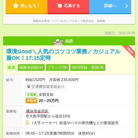
気になる！
応募する
詳細へ
掲載元企業名
パーソルテンプスタッフ株式会社 首都圏
掲載日：2026.08.06
未読
NEW
環境Good＼人気のコツコツ業務／カジュアル
服OK！17:15定時
派遣
職種未経験OK
ブランクOK
WEB登録・面接OK
時給1520円 月収例 235,600円
給与
交通費別途支給あり
全額支給
交通費
20～25万円
月収例
横浜市金沢区
勤務地
市大医学部駅から徒歩10分
《大手メーカー》鉄道やバスの券売機などの製造販売
08:45～17:15(実働7時間45分 休憩45分)
勤務時間