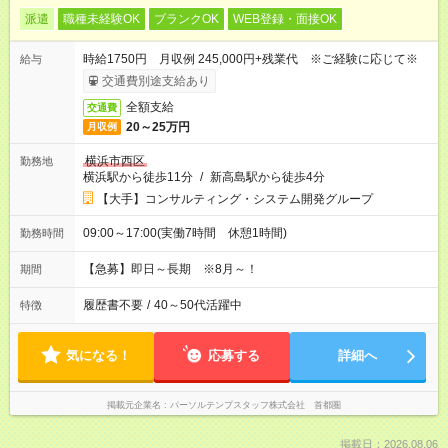
派遣
職種未経験OK
ブランクOK
WEB登録・面接OK
時給1750円 月収例 245,000円+残業代 ※ご経験に応じて※
給与
交通費別途支給あり
全額支給
交通費
20～25万円
月収例
横浜市西区
勤務地
横浜駅から徒歩11分
/
新高島駅から徒歩4分
【大手】コンサルティング・システム開発グループ
09:00～17:00(実働7時間 休憩1時間)
勤務時間
【急募】即日～長期 ※8月～！
期間
履歴書不要
/
40～50代活躍中
特徴
気になる！
応募する
詳細へ
掲載元企業名
パーソルテンプスタッフ株式会社 首都圏
掲載日：2026.08.06