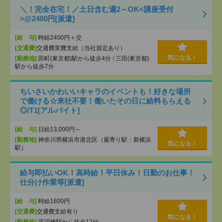
＼！完全在宅！／土日含む週2～OK<講座受付
>@2400円[派遣]
[給 与]
時給2400円＋交
[交通費]
交通費実費支給（当社規定あり）
気になる！
[勤務地]
田町(東京都)駅から徒歩4分
/
三田(東京都)
駅から徒歩7分
ちいさいかわいいキャラのイベントも！好きな場所
で働ける☆来社不要！働いたその日に給料もらえる
◎/T1[アルバイト]
[給 与]
日給13,000円～
[勤務地]
神奈川県横浜市港北区（最寄り駅：新横浜
気になる！
駅）
給与即払いOK！高時給！平日休み！日勤のお仕事！
仕分け作業等[派遣]
[給 与]
時給1600円
[交通費]
交通費支給有り
気になる！