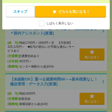
[給 与]
時給1500円 月収例 144,000円
[交通費]
全額支給
[月収例]
10～15万円
気になる！
スキップ
どちらも気になる！
[勤務地]
神奈川駅から徒歩5分
/
反町駅から徒歩8分
しばらく表示しない
時給1700円！センター南＊17時まで・残業ほぼなし
＊部内アシスタント[派遣]
[給 与]
時給1700円～1800円＋交 【月収例】
325,125円～ ■給与の前払いが可能な速払いサー
ビスあり
[交通費]
交通費支給あり
気になる！
[月収例]
30万円～
[勤務地]
センター南駅から徒歩5分
【未経験OK】選べる就業時間4H～×基本残業なし！
備品管理・データ入力[派遣]
[給 与]
時給1600円
[交通費]
全額支給
気になる！
[勤務地]
新横浜駅から徒歩4分