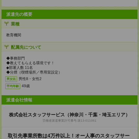
派遣先の概要
業種
教育機関
配属先について
◆事務部門
◆教えてもらえる環境です！
◆部署人数 11名
◆分煙（喫煙場所／専用室設定）
男性8・女性2
男女比
49歳
平均年齢
派遣会社情報
株式会社スタッフサービス（神奈川・千葉・埼玉エリア）
労働者派遣事業許可番号:派13-011061
取引先事業所数は4万件以上！オー人事のスタッフサー