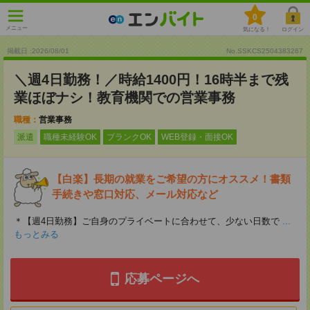
0
メニュー
気になる！
ログイン
掲載日 :2026
/
08
/
01
No.SSKCS2504383267
＼週4日勤務！／時給1400円！16時半まで残
業ほぼナシ！教育機関での営業事務
職種：
営業事務
派遣
職種未経験OK
ブランクOK
WEB登録・面接OK
【白楽】長期の就業をご希望の方にオススメ！書類
手続きや窓口対応、メール対応など
＊【週4日勤務】ご自身のプライベートに合わせて、少ない日数で
...
もっとみる
応募ページへ