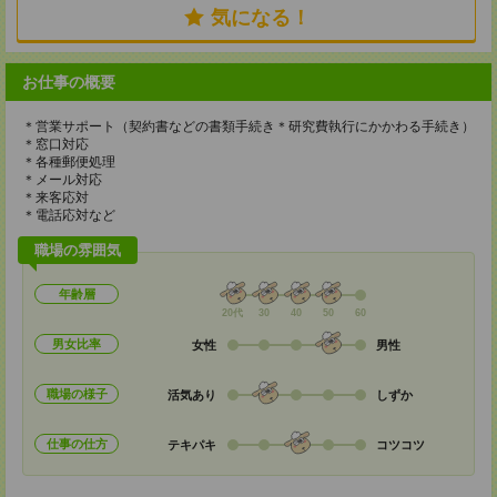
気になる！
お仕事の概要
＊営業サポート（契約書などの書類手続き＊研究費執行にかかわる手続き）
＊窓口対応
＊各種郵便処理
＊メール対応
＊来客応対
＊電話応対など
職場の雰囲気
年齢層
20代
30
40
50
60
男女比率
女性
男性
職場の様子
活気あり
しずか
仕事の仕方
テキパキ
コツコツ