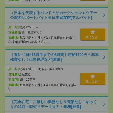
[勤務地]
平沼橋駅から徒歩12分
＜日本を代表するバンド＊サカナクション＞ツアー
公演のサポートバイト＠日本武道館[アルバイト]
[給 与]
時給1250円～
[交通費]
支給（規定有り）
気になる！
[勤務地]
九段下駅から徒歩5分
/
竹橋駅から徒歩10
分
/
神保町駅から徒歩15分
/
…
【週3～4日×16時半までの6時間】時給1700円＊基本
残業なし！伝票処理など[派遣]
[給 与]
時給1700円 月収例 163,200円
[交通費]
全額支給
[月収例]
15～20万円
気になる！
[勤務地]
新高島駅から徒歩1分
/
高島町駅から徒歩7
分
【完全在宅！】難しい業務なし＆電話なし！ゆっく
りの11時～時短＊データ入力・事務[派遣]