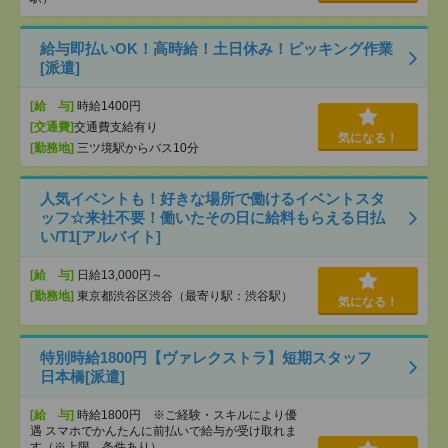
給与即払いOK！高時給！土日休み！ピッキング作業
[派遣]
[給 与]
時給1400円
[交通費]
交通費支給有り
気になる！
[勤務地]
三ツ境駅からバス10分
人気イベントも！好きな場所で働けるイベントスタ
ッフ☆来社不要！働いたその日に給料もらえる日払
い/T1[アルバイト]
[給 与]
日給13,000円～
[勤務地]
東京都渋谷区渋谷（最寄り駅：渋谷駅）
気になる！
特別時給1800円【ヴァレクストラ】短期スタッフ
日本橋[派遣]
[給 与]
時給1800円 ※ご経験・スキルにより優
遇 スマホでかんたんに前払いで給与が受け取れま
す（※上限、条件あり）