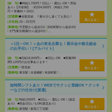
[給 与]
◆時給1,700円＊日払い・週払いOK＊昇給
あり♪【月収例】 ・約204,000円 （時給1,700
円 × 実働6h × 20日）
[交通費]
◆全額支給 ＊家が少し遠くても安心！
気になる！
[月収例]
20～25万円
[勤務地]
竹芝駅から徒歩2分
/
浜松町駅から徒歩4分
/
大門(東京都)駅から徒歩5分
/
…
＜1日～OK！＞あの有名企業も！展示会や株主総会
のお手伝い！[アルバイト]
[給 与]
■日給16,840円～ ■日払いOK ■実働3時
間5,120円のお仕事あります！
[交通費]
一部支給
気になる！
[勤務地]
東京駅
/
水道橋駅
/
有楽町駅
/
…
短時間シフトあり！WEBでサクッと登録OK＊クッキ
ーなどの仕分け[派遣]
[給 与]
時給1500円 ■日払い・週払いOK！(規定
あり) ■現金日払いもOK(規定あり)
気になる！
[勤務地]
新宿駅
/
新宿三丁目駅