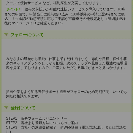
クールで優待サービス など、福利厚生が充実しております。
給与の前払いが可能な速払いサービスを導入しています。18時
ポイント！
までの申請で、申請当日に給与振り込み（18時以降の申請は翌9時までに振
込）！※承認の勤怠実績に応じて申請が可能※その他規定あり（詳細は登録
後にマイページよりご確認ください)
フォローについて
みなさまの経歴から単純に仕事を探すだけではなく、志向や目標、個性や将
来のキャリアプランをしっかり把握。次のステップを見据えた最適な職場環
境を提案しておりますので、ご満足いただける環境がきっと見つかります。
担当企業をよく知る専任サポート担当がフォローのため定期訪問。いつでも
気軽に相談できます。
登録について
STEP1：応募フォームよりエントリー
STEP2：当社より登録方法についてのご案内
STEP3：当社への派遣登録完了 ※Web登録（電話面談1回、または面談な
し）