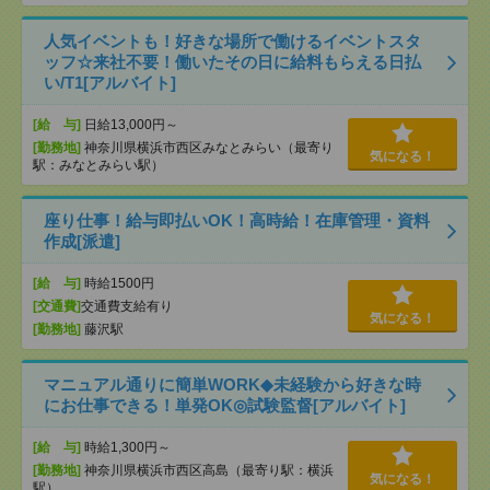
人気イベントも！好きな場所で働けるイベントスタ
ッフ☆来社不要！働いたその日に給料もらえる日払
い/T1[アルバイト]
[給 与]
日給13,000円～
[勤務地]
神奈川県横浜市西区みなとみらい（最寄り
気になる！
駅：みなとみらい駅）
座り仕事！給与即払いOK！高時給！在庫管理・資料
作成[派遣]
[給 与]
時給1500円
[交通費]
交通費支給有り
気になる！
[勤務地]
藤沢駅
マニュアル通りに簡単WORK◆未経験から好きな時
にお仕事できる！単発OK◎試験監督[アルバイト]
[給 与]
時給1,300円～
[勤務地]
神奈川県横浜市西区高島（最寄り駅：横浜
気になる！
駅）