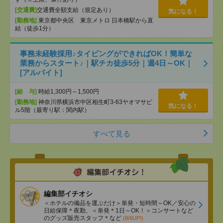
[交通費]
交通費全額支給（規定あり）
気になる！
[勤務地]
東京都中央区 東京メトロ 日本橋駅から直
結（徒歩1分）
事務未経験採用♪タイピングができればOK！簡単な
業務からスタート♪｜駅チカ徒歩5分｜週4日～OK｜
[アルバイト]
[給 与]
時給1,300円～1,500円
[勤務地]
神奈川県横浜市中区相生町3-63ヤオマサビ
気になる！
ル5階（最寄り駅：関内駅）
すべて見る
編集部イチオシ
＜ホテルの備品を運ぶだけ＞単発・短時間～OK／安心の
日給保障＊夜勤、＜単発＊1日～OK！＞コンサートなど
のグッズ販売スタッフ＊など
(8/6UP!)