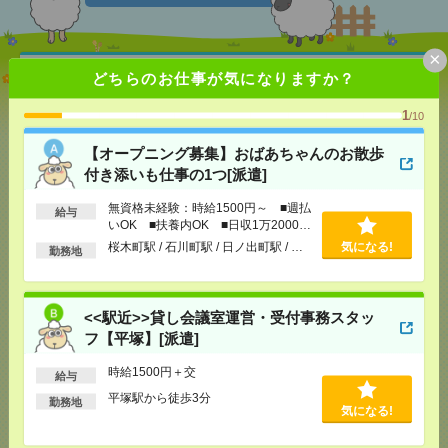
×
【オープニング募集】おばあちゃんのお散歩付き添
どちらのお仕事が気になりますか？
いも仕事の1つ[派遣]
1
/10
[給 与]
無資格未経験：時給1500円～ ■週払い
OK ■扶養内OK ■日収1万2000円以上
【オープニング募集】おばあちゃんのお散歩
[交通費]
交通費全額支給
気になる！
付き添いも仕事の1つ[派遣]
[勤務地]
桜木町駅
/
石川町駅
/
日ノ出町駅
/
…
無資格未経験：時給1500円～ ■週払
給与
いOK ■扶養内OK ■日収1万2000円
<<駅近>>貸し会議室運営・受付事務スタッフ【平
以上
桜木町駅 / 石川町駅 / 日ノ出町駅 / …
気になる!
勤務地
塚】[派遣]
[給 与]
時給1500円＋交
<<駅近>>貸し会議室運営・受付事務スタッ
[交通費]
交通費実費支給（当社規定あり）
気になる！
フ【平塚】[派遣]
[勤務地]
平塚駅から徒歩3分
時給1500円＋交
給与
【長期】事務のお仕事！残業なし！16時定時！土日
平塚駅から徒歩3分
勤務地
祝休み[派遣]
気になる!