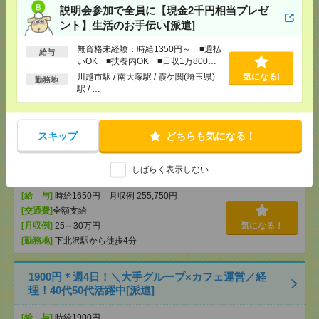
[勤務地]
巣鴨駅
/
目白駅
/
北池袋駅
/
…
説明会参加で全員に【現金2千円相当プレゼ
ント】生活のお手伝い[派遣]
説明会参加で全員に【現金2千円相当プレゼント】生
無資格未経験：時給1350円～ ■週払
活のお手伝い[派遣]
給与
いOK ■扶養内OK ■日収1万800円
以上
川越市駅 / 南大塚駅 / 霞ケ関(埼玉県)
気になる!
[給 与]
無資格未経験：時給1350円～ ■週払い
勤務地
駅 / …
OK ■扶養内OK ■日収1万800円以上
[交通費]
交通費全額支給
気になる！
[勤務地]
川越市駅
/
南大塚駅
/
霞ケ関(埼玉県)駅
/
…
スキップ
どちらも気になる！
9月！区役所！下北沢！データ入力多め！カンタン事
務のお仕事[派遣]
しばらく表示しない
[給 与]
時給1650円 月収例 255,750円
[交通費]
全額支給
[月収例]
25～30万円
気になる！
[勤務地]
下北沢駅から徒歩4分
1900円＊週4日！＼大手グループ×カフェ運営／経
理！40代50代活躍中[派遣]
[給 与]
時給1900円