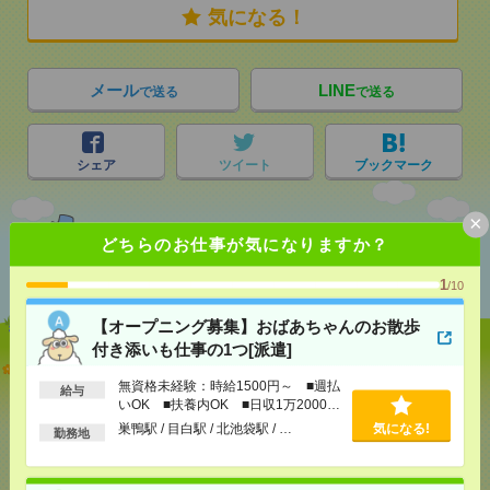
気になる！
メール
LINE
で送る
で送る
シェア
ツイート
ブックマーク
×
どちらのお仕事が気になりますか？
あなたの閲覧履歴からの
おすすめ
1
/10
【オープニング募集】おばあちゃんのお散歩
付き添いも仕事の1つ[派遣]
【オープニング募集】おばあちゃんのお散歩付き添
いも仕事の1つ[派遣]
無資格未経験：時給1500円～ ■週払
給与
いOK ■扶養内OK ■日収1万2000円
以上
[給 与]
無資格未経験：時給1500円～ ■週払い
巣鴨駅 / 目白駅 / 北池袋駅 / …
気になる!
勤務地
OK ■扶養内OK ■日収1万2000円以上
[交通費]
交通費全額支給
気になる！