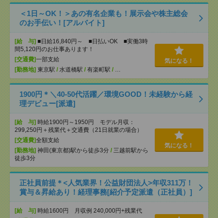
＜1日～OK！＞あの有名企業も！展示会や株主総会
のお手伝い！[アルバイト]
[給 与]
■日給16,840円～ ■日払いOK ■実働3時
間5,120円のお仕事あります！
[交通費]
一部支給
気になる！
[勤務地]
東京駅
/
水道橋駅
/
有楽町駅
/
…
1900円＊＼40-50代活躍／環境GOOD！未経験から経
理デビュー[派遣]
[給 与]
時給1900円～1950円 モデル月収：
299,250円＋残業代＋交通費（21日就業の場合）
[交通費]
全額支給
気になる！
[勤務地]
神田(東京都)駅から徒歩3分
/
三越前駅から
徒歩3分
正社員前提＊<人気業界！公益財団法人>年収311万！
賞与＆昇給あり！経理事務[紹介予定派遣（正社員）]
[給 与]
時給1600円 月収例 240,000円+残業代