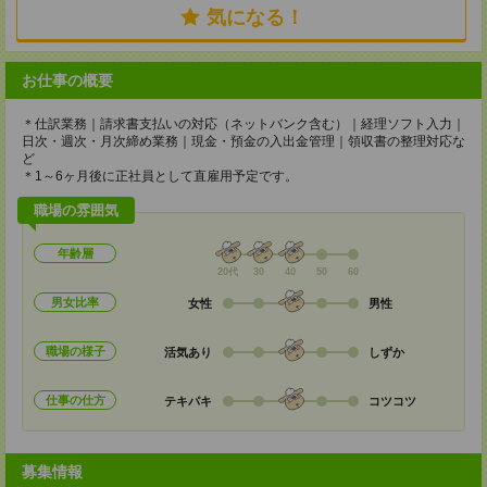
気になる！
お仕事の概要
＊仕訳業務｜請求書支払いの対応（ネットバンク含む）｜経理ソフト入力｜
日次・週次・月次締め業務｜現金・預金の入出金管理｜領収書の整理対応な
ど
＊1～6ヶ月後に正社員として直雇用予定です。
職場の雰囲気
年齢層
20代
30
40
50
60
男女比率
女性
男性
職場の様子
活気あり
しずか
仕事の仕方
テキパキ
コツコツ
募集情報