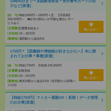
15時45分まで＊未経験者歓迎＊受付番号カードの出
力など[派遣]
[給 与]
時給1600円～1650円＋交 【月収例】
266,000円～ ■給与の前払いが可能な速払いサー
ビスあり
[交通費]
交通費支給あり
気になる！
[月収例]
25～30万円
[勤務地]
蒲田駅から徒歩5分
1750円＊【図書館や博物館が好きなかたへ】本に囲
まれてお仕事＊事務[派遣]
[給 与]
時給1750円 月収例 245,000円
[交通費]
全額支給
[月収例]
20～25万円
気になる！
[勤務地]
東所沢駅から徒歩10分
/
所沢駅から民間バ
ス12分
【時給1700円】マイカー通勤OK！長期！データ管理
のお仕事[派遣]