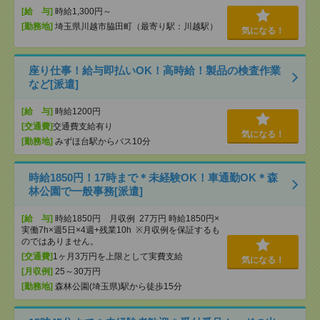
[給 与]
時給1,300円～
[勤務地]
埼玉県川越市脇田町（最寄り駅：川越駅）
気になる！
座り仕事！給与即払いOK！高時給！製品の検査作業
など[派遣]
[給 与]
時給1200円
[交通費]
交通費支給有り
気になる！
[勤務地]
みずほ台駅からバス10分
時給1850円！17時まで＊未経験OK！車通勤OK＊森
林公園で一般事務[派遣]
[給 与]
時給1850円 月収例 27万円 時給1850円×
実働7h×週5日×4週+残業10h ※月収例を保証するも
のではありません。
[交通費]
1ヶ月3万円を上限として実費支給
気になる！
[月収例]
25～30万円
[勤務地]
森林公園(埼玉県)駅から徒歩15分