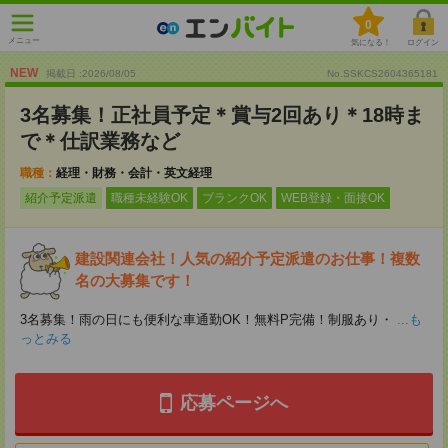
0
メニュー
気になる！
ログイン
NEW
掲載日 :2026
/
08
/
05
No.SSKCS2604365181
3名募集！正社員予定＊賞与2回あり＊18時ま
で＊仕訳業務など
職種：
経理・財務・会計・英文経理
紹介予定派遣
職種未経験OK
ブランクOK
WEB登録・面接OK
建設関連会社！人気の紹介予定派遣のお仕事！複数
名の大募集です！
3名募集！雨の日にも便利な車通勤OK！無料P完備！制服あり・
...も
っとみる
応募ページへ