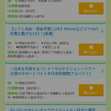
[給 与]
時給1700円 月収例 272,000円
[交通費]
全額支給
[月収例]
25～30万円
気になる！
[勤務地]
本川越駅から車7分
【シフト自由・現金手渡しOK】iPhoneなどスマホの
充電を繋げるだけ！[派遣]
[給 与]
時給1414円～ ▼日払いOK（規定あ
り） ■初勤務手当あり ※規定による
[勤務地]
新宿駅から徒歩
/
新宿三丁目駅から徒歩
/
気になる！
高田馬場駅から徒歩
/
…
＜日本を代表するバンド＊サカナクション＞ツアー
公演のサポートバイト＠日本武道館[アルバイト]
[給 与]
時給1250円～
[交通費]
支給（規定有り）
気になる！
[勤務地]
九段下駅から徒歩5分
/
竹橋駅から徒歩10
分
/
神保町駅から徒歩15分
/
…
ちいさいかわいいキャラのイベントも！好きな場所