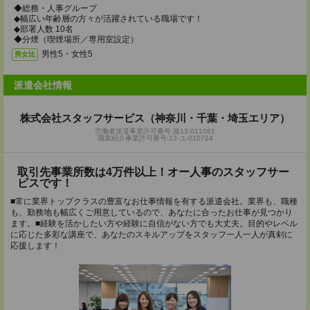
◆総務・人事グループ
◆幅広い年齢層の方々が活躍されている職場です！
◆部署人数 10名
◆分煙（喫煙場所／専用室設定）
男性5・女性5
男女比
派遣会社情報
株式会社スタッフサービス（神奈川・千葉・埼玉エリア）
労働者派遣事業許可番号:派13-011061
職業紹介事業許可番号:13-ユ-010724
取引先事業所数は4万件以上！オー人事のスタッフサー
ビスです！
■常に業界トップクラスの豊富なお仕事情報を有する派遣会社。業界も、職種
も、勤務地も幅広くご用意しているので、あなたに合ったお仕事が見つかり
ます。■経験を活かしたい方や経験に自信がない方でも大丈夫。目的やレベル
に応じた多彩な講座で、あなたのスキルアップをスタッフ一人一人が真剣に
応援します！