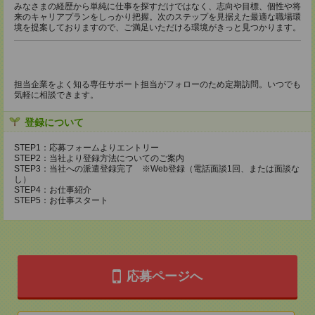
みなさまの経歴から単純に仕事を探すだけではなく、志向や目標、個性や将
来のキャリアプランをしっかり把握。次のステップを見据えた最適な職場環
境を提案しておりますので、ご満足いただける環境がきっと見つかります。
担当企業をよく知る専任サポート担当がフォローのため定期訪問。いつでも
気軽に相談できます。
登録について
STEP1：応募フォームよりエントリー
STEP2：当社より登録方法についてのご案内
STEP3：当社への派遣登録完了 ※Web登録（電話面談1回、または面談な
し）
STEP4：お仕事紹介
STEP5：お仕事スタート
応募ページへ