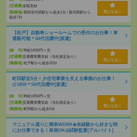
[交通費]
全額支給
気になる！
[勤務地]
世田谷代田駅から徒歩1分
/
新代田駅から
徒歩7分
【松戸】自動車ショールームでの受付のお仕事！車
通勤可能＊50代活躍中[派遣]
[給 与]
時給1650円＋交
[交通費]
交通費実費支給（当社規定あり）
気になる！
[勤務地]
松戸駅から徒歩20分
町田駅近5分！彡住宅事業を支える事務のお仕事！
@1650＊50代活躍中[派遣]
[給 与]
時給1650円＋交
[交通費]
交通費実費支給（当社規定あり）
気になる！
[勤務地]
町田駅から徒歩5分
マニュアル通りに簡単WORK◆未経験から好きな時
にお仕事できる！単発OK◎試験監督[アルバイト]