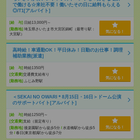
で働ける☆来社不要！働いたその日に給料もらえる
◎/T1[アルバイト]
[給 与]
日給13,000円～
[勤務地]
埼玉県さいたま市大宮区錦町（最寄り駅：
気になる！
大宮駅）
高時給！車通勤OK！平日休み！日勤のお仕事！調理
補助業務[派遣]
[給 与]
時給1350円
[交通費]
交通費支給有り
気になる！
[勤務地]
ふじみ野駅
＜SEKAI NO OWARI＊8月15日・16日＞ドーム公演
のサポートバイト[アルバイト]
[給 与]
時給1250円～
[交通費]
支給（規定有り）
気になる！
[勤務地]
後楽園駅から徒歩5分
/
水道橋駅から徒歩5
分
/
春日(東京都)駅から徒歩7分