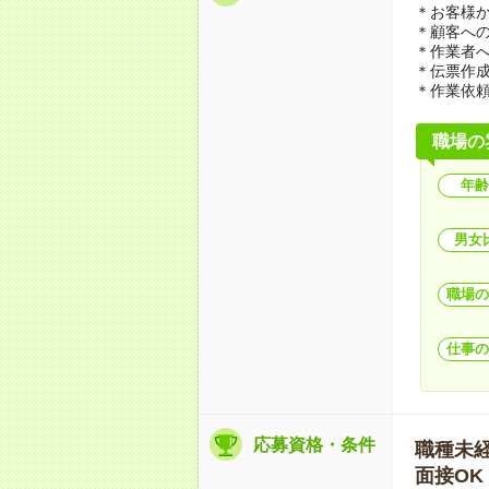
＊お客様
＊顧客へ
＊作業者
＊伝票作
＊作業依
職場の
年齢
男女
職場の
仕事の
応募資格・条件
職種未経験
面接OK