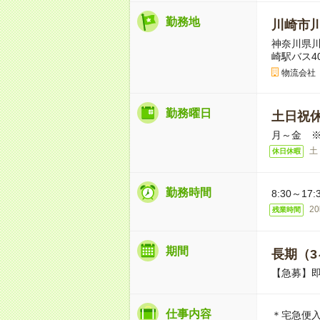
勤務地
川崎市
神奈川県川
崎駅バス4
物流会社
勤務曜日
土日祝
月～金 
土
休日休暇
勤務時間
8:30～
2
残業時間
期間
長期（3
【急募】
仕事内容
＊宅急便