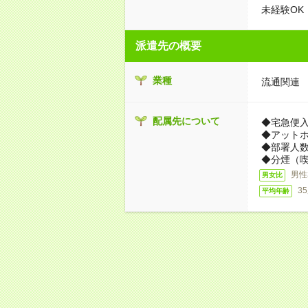
未経験OK
派遣先の概要
業種
流通関連
配属先について
◆宅急便
◆アット
◆部署人数
◆分煙（
男性
男女比
3
平均年齢