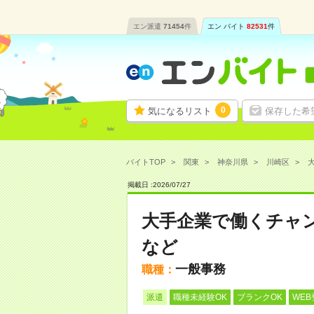
エン派遣
71454
件
エン バイト
82531
件
0
気になるリスト
保存した希
バイトTOP
関東
神奈川県
川崎区
大
掲載日 :
2026
/
07
/
27
大手企業で働くチャ
など
一般事務
職種：
派遣
職種未経験OK
ブランクOK
WEB