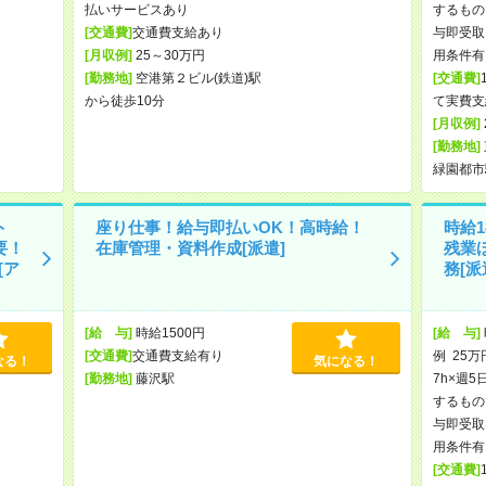
払いサービスあり
するもの
[交通費]
交通費支給あり
与即受取
[月収例]
25～30万円
用条件有
[勤務地]
空港第２ビル(鉄道)駅
[交通費]
から徒歩10分
て実費支
[月収例]
[勤務地]
緑園都市
ト
座り仕事！給与即払いOK！高時給！
時給1
要！
在庫管理・資料作成[派遣]
残業
[ア
務[派
[給 与]
時給1500円
[給 与]
[交通費]
交通費支給有り
例 25万
なる！
気になる！
[勤務地]
藤沢駅
7h×週5
するもの
与即受取
用条件有
[交通費]