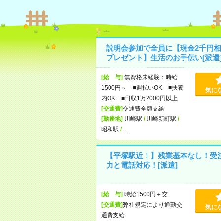
説明会参加で全員に【現金2千円相
プレゼント】生活のお手伝い[派遣
[給 与]
無資格未経験：時給
1500円～ ■週払いOK ■扶養
気に
内OK ■日収1万2000円以上
[交通費]
交通費全額支給
[勤務地]
川崎駅
/
川崎新町駅
/
昭和駅
/
…
【平塚駅近！】残業基本なし！受
力と電話対応！[派遣]
[給 与]
時給1500円＋交
[交通費]
弊社規定により通勤交
気に
通費支給