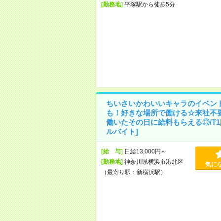
[勤務地]
平塚駅から徒歩5分
ちいさいかわいいキャラのイベン
も！好きな場所で働ける☆来社不
働いたその日に給料もらえる◎/T1
ルバイト]
[給 与]
日給13,000円～
[勤務地]
神奈川県横浜市港北区
気に
（最寄り駅：新横浜駅）