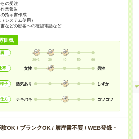
からの受注
の作業報告
への指示書作成
成（システム使用）
頼書などの顧客への確認電話など
雰囲気
層
20代
30
40
50
60
比率
女性
男性
様子
活気あり
しずか
仕方
テキパキ
コツコツ
OK / ブランクOK / 履歴書不要 / WEB登録・