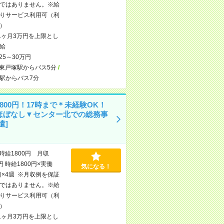
ではありません。※給
りサービス利用可（利
）
1ヶ月3万円を上限とし
給
25～30万円
東戸塚駅からバス5分
/
駅からバス7分
800円！17時まで＊未経験OK！
ほぼなし▼センター北での総務事
遣]
時給1800円 月収
円 時給1800円×実働
気になる！
日×4週 ※月収例を保証
ではありません。※給
りサービス利用可（利
）
1ヶ月3万円を上限とし