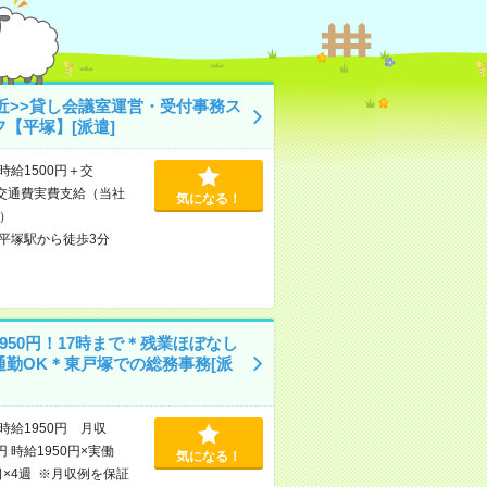
駅近>>貸し会議室運営・受付事務ス
フ【平塚】[派遣]
時給1500円＋交
交通費実費支給（当社
気になる！
）
平塚駅から徒歩3分
950円！17時まで＊残業ほぼなし
通勤OK＊東戸塚での総務事務[派
時給1950円 月収
円 時給1950円×実働
気になる！
日×4週 ※月収例を保証