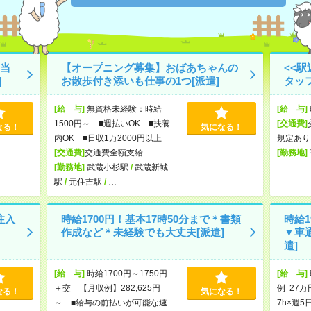
当
【オープニング募集】おばあちゃんの
<<
]
お散歩付き添いも仕事の1つ[派遣]
タッ
[給 与]
無資格未経験：時給
[給 与]
1500円～ ■週払いOK ■扶養
[交通費]
なる！
気になる！
内OK ■日収1万2000円以上
規定あり
[交通費]
交通費全額支給
[勤務地]
[勤務地]
武蔵小杉駅
/
武蔵新城
駅
/
元住吉駅
/
…
注入
時給1700円！基本17時50分まで＊書類
時給1
作成など＊未経験でも大丈夫[派遣]
▼車
遣]
[給 与]
時給1700円～1750円
[給 与]
＋交 【月収例】282,625円
例 27万
なる！
気になる！
～ ■給与の前払いが可能な速
7h×週5