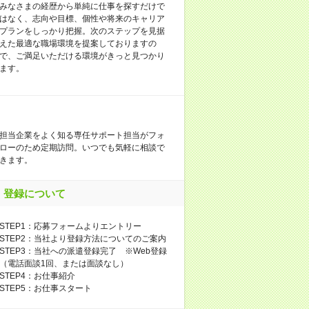
みなさまの経歴から単純に仕事を探すだけで
はなく、志向や目標、個性や将来のキャリア
プランをしっかり把握。次のステップを見据
えた最適な職場環境を提案しておりますの
で、ご満足いただける環境がきっと見つかり
ます。
担当企業をよく知る専任サポート担当がフォ
ローのため定期訪問。いつでも気軽に相談で
きます。
登録について
STEP1：応募フォームよりエントリー
STEP2：当社より登録方法についてのご案内
STEP3：当社への派遣登録完了 ※Web登録
（電話面談1回、または面談なし）
STEP4：お仕事紹介
STEP5：お仕事スタート