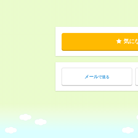
気に
メール
で送る