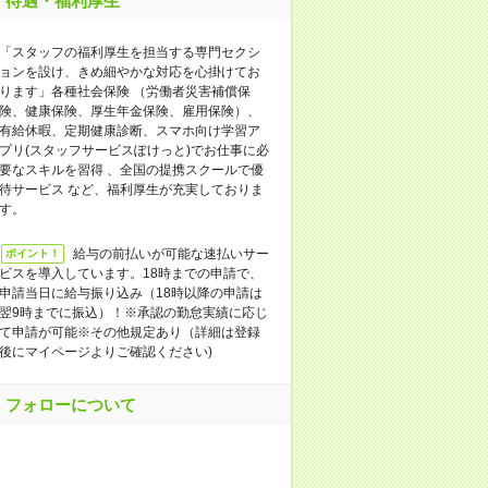
待遇・福利厚生
「スタッフの福利厚生を担当する専門セクシ
ョンを設け、きめ細やかな対応を心掛けてお
ります」各種社会保険 （労働者災害補償保
険、健康保険、厚生年金保険、雇用保険）、
有給休暇、定期健康診断、スマホ向け学習ア
プリ(スタッフサービスぽけっと)でお仕事に必
要なスキルを習得 、全国の提携スクールで優
待サービス など、福利厚生が充実しておりま
す。
給与の前払いが可能な速払いサー
ポイント！
ビスを導入しています。18時までの申請で、
申請当日に給与振り込み（18時以降の申請は
翌9時までに振込）！※承認の勤怠実績に応じ
て申請が可能※その他規定あり（詳細は登録
後にマイページよりご確認ください)
フォローについて