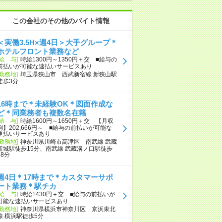
この会社のその他のバイト情報
＜実働3.5H×週4日＞大手グループ＊
ホテルフロント業務など
[給 与]
時給1300円～1350円＋交 ■給与の
前払いが可能な速払いサービスあり
[勤務地]
埼玉県狭山市 西武新宿線 新狭山駅
徒歩3分
16時まで＊未経験OK＊図面作成な
ど＊同業務者も複数名在籍
[給 与]
時給1600円～1650円＋交 【月収
例】202,666円～ ■給与の前払いが可能な
速払いサービスあり
[勤務地]
神奈川県川崎市高津区 南武線 武蔵
新城駅徒歩15分、南武線 武蔵溝ノ口駅徒歩
18分
週4日＊17時まで＊カスタマーサポ
ート業務＊駅チカ
[給 与]
時給1430円＋交 ■給与の前払いが
可能な速払いサービスあり
[勤務地]
神奈川県横浜市神奈川区 京浜東北
線 横浜駅徒歩5分