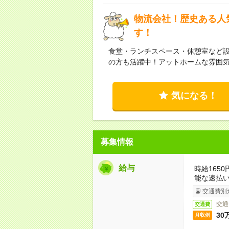
物流会社！歴史ある人
す！
食堂・ランチスペース・休憩室など
の方も活躍中！アットホームな雰囲
気になる！
募集情報
給与
時給165
能な速払
交通費別
交通
交通費
30
月収例