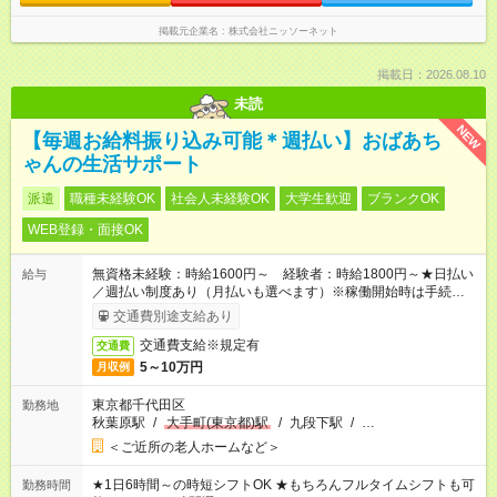
掲載元企業名
株式会社ニッソーネット
掲載日：2026.08.10
未読
NEW
【毎週お給料振り込み可能＊週払い】おばあち
ゃんの生活サポート
派遣
職種未経験OK
社会人未経験OK
大学生歓迎
ブランクOK
WEB登録・面接OK
無資格未経験：時給1600円～ 経験者：時給1800円～★日払い
給与
／週払い制度あり（月払いも選べます）※稼働開始時は手続き完
了次第のお支払いとなります。
交通費別途支給あり
交通費支給※規定有
交通費
5～10万円
月収例
東京都千代田区
勤務地
秋葉原駅
/
大手町(東京都)駅
/
九段下駅
/
…
＜ご近所の老人ホームなど＞
★1日6時間～の時短シフトOK ★もちろんフルタイムシフトも可
勤務時間