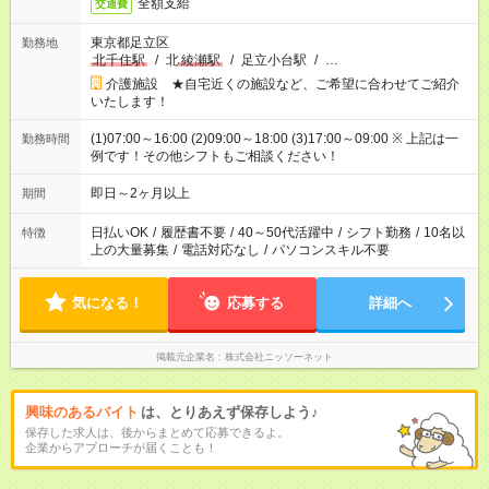
全額支給
交通費
東京都足立区
勤務地
北千住駅
/
北
綾瀬駅
/
足立小台駅
/
…
介護施設 ★自宅近くの施設など、ご希望に合わせてご紹介
いたします！
(1)07:00～16:00 (2)09:00～18:00 (3)17:00～09:00 ※ 上記は一
勤務時間
例です！その他シフトもご相談ください！
即日～2ヶ月以上
期間
日払いOK
/
履歴書不要
/
40～50代活躍中
/
シフト勤務
/
10名以
特徴
上の大量募集
/
電話対応なし
/
パソコンスキル不要
気になる！
応募する
詳細へ
掲載元企業名
株式会社ニッソーネット
興味のあるバイト
は、とりあえず保存しよう♪
保存した求人は、後からまとめて応募できるよ。
企業からアプローチが届くことも！