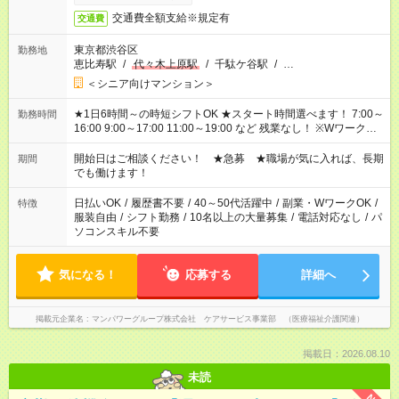
交通費全額支給※規定有
交通費
東京都渋谷区
勤務地
恵比寿駅
/
代々木上原駅
/
千駄ケ谷駅
/
…
＜シニア向けマンション＞
★1日6時間～の時短シフトOK ★スタート時間選べます！ 7:00～
勤務時間
16:00 9:00～17:00 11:00～19:00 など 残業なし！ ※Wワークの
場合、他のお仕事と合わせ週40時間超の就業はご案内できませ
ん ※法令に基づき、週20時間以上勤務は社会保険への加入対象
開始日はご相談ください！ ★急募 ★職場が気に入れば、長期
期間
となります ※労働者派遣法（日雇い派遣の原則禁止）により、
でも働けます！
短時間・短期間の就業はご案内が難しい場合があります
日払いOK
/
履歴書不要
/
40～50代活躍中
/
副業・WワークOK
/
特徴
服装自由
/
シフト勤務
/
10名以上の大量募集
/
電話対応なし
/
パ
ソコンスキル不要
気になる！
応募する
詳細へ
掲載元企業名
マンパワーグループ株式会社 ケアサービス事業部 （医療福祉介護関連）
掲載日：2026.08.10
未読