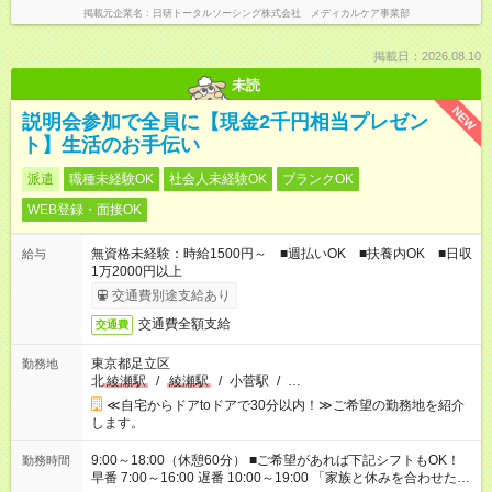
掲載元企業名
日研トータルソーシング株式会社 メディカルケア事業部
掲載日：2026.08.10
未読
NEW
説明会参加で全員に【現金2千円相当プレゼン
ト】生活のお手伝い
派遣
職種未経験OK
社会人未経験OK
ブランクOK
WEB登録・面接OK
無資格未経験：時給1500円～ ■週払いOK ■扶養内OK ■日収
給与
1万2000円以上
交通費別途支給あり
交通費全額支給
交通費
東京都足立区
勤務地
北
綾瀬駅
/
綾瀬駅
/
小菅駅
/
…
≪自宅からドアtoドアで30分以内！≫ご希望の勤務地を紹介
します。
9:00～18:00（休憩60分） ■ご希望があれば下記シフトもOK！
勤務時間
早番 7:00～16:00 遅番 10:00～19:00 「家族と休みを合わせた