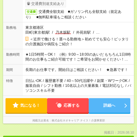
交通費別途支給あり
交通費全額支給 ■ガソリン代も全額支給（規定あ
交通費
り） ■無料駐車場もご相談ください
東京都港区
勤務地
田町(東京都)駅
/
乃木坂駅
/
外苑前駅
/
…
＜近所で働ける！選べる勤務地＞初めてでも安心！ピッタリ
の介護施設や病院をご紹介！
★1日5時間～OK！ （例）9:00～18:00のあいだ もちろん1日8時
勤務時間
間のお仕事もご紹介可能です！ご希望をお聞かせください！★家
庭の都合でお休みが必要な場合も遠慮なくご相談ください。 ※
週最低15時間以上の勤務が必要です
長期のお仕事です。開始日はご相談ください！ ★急募です！
期間
日払いOK
/
履歴書不要
/
40～50代活躍中
/
副業・WワークOK
/
特徴
服装自由
/
シフト勤務
/
10名以上の大量募集
/
電話対応なし
/
パ
ソコンスキル不要
気になる！
応募する
詳細へ
掲載元企業名
株式会社ネオキャリア ナイス！介護事業部
掲載日：2026.08.10