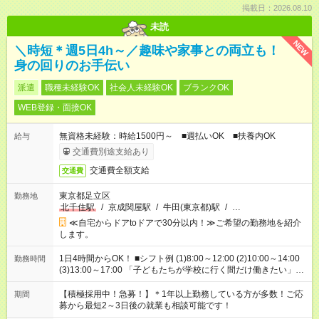
掲載日：2026.08.10
未読
NEW
＼時短＊週5日4h～／趣味や家事との両立も！
身の回りのお手伝い
派遣
職種未経験OK
社会人未経験OK
ブランクOK
WEB登録・面接OK
無資格未経験：時給1500円～ ■週払いOK ■扶養内OK
給与
交通費別途支給あり
交通費全額支給
交通費
東京都足立区
勤務地
北千住駅
/
京成関屋駅
/
牛田(東京都)駅
/
…
≪自宅からドアtoドアで30分以内！≫ご希望の勤務地を紹介
します。
1日4時間からOK！ ■シフト例 (1)8:00～12:00 (2)10:00～14:00
勤務時間
(3)13:00～17:00 「子どもたちが学校に行く間だけ働きたい」
「余裕を持って夕飯の準備がしたい」 「午前中は働いて、午後
はプライベートの時間にしたい」 など、ご希望を教えてくださ
【積極採用中！急募！】＊1年以上勤務している方が多数！ご応
期間
いね。 ※Wワーク希望の方へ 今ご覧のお仕事で希望する勤務時
募から最短2～3日後の就業も相談可能です！
間と、もう1つのお仕事の勤務時間。 合計で週40時間を超える