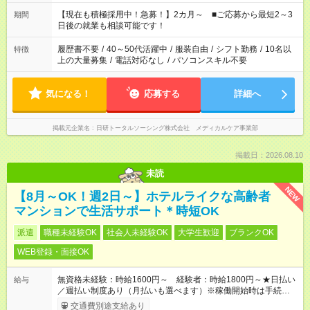
い」 「余裕を持って夕飯の準備がしたい」 「できれば残業はし
たくない」 など、ご希望を教えてくださいね。 ※Wワーク希望
【現在も積極採用中！急募！】2カ月～ ■ご応募から最短2～3
期間
の方へ 今ご覧のお仕事で希望する勤務時間と、もう1つのお仕事
日後の就業も相談可能です！
の勤務時間。 合計で週40時間を超える場合は応募できません。
履歴書不要
/
40～50代活躍中
/
服装自由
/
シフト勤務
/
10名以
特徴
上の大量募集
/
電話対応なし
/
パソコンスキル不要
気になる！
応募する
詳細へ
掲載元企業名
日研トータルソーシング株式会社 メディカルケア事業部
掲載日：2026.08.10
未読
NEW
【8月～OK！週2日～】ホテルライクな高齢者
マンションで生活サポート＊時短OK
派遣
職種未経験OK
社会人未経験OK
大学生歓迎
ブランクOK
WEB登録・面接OK
無資格未経験：時給1600円～ 経験者：時給1800円～★日払い
給与
／週払い制度あり（月払いも選べます）※稼働開始時は手続き完
了次第のお支払いとなります。
交通費別途支給あり