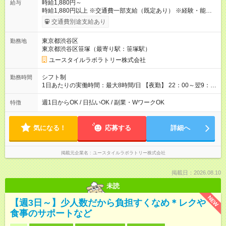
時給1,880円～
給与
時給1,880円以上 ※交通費一部支給（既定あり） ※経験・能力を
考慮して決定します 【収入例】 週1回勤務の場合：1,880円×8時
交通費別途支給あり
間×4回=6万0,160円 週3回勤務の場合：1,880円×8時間×12回
=18万0,480円 【試用期間】試用期間あり 試用期間の長さ：2ヶ
東京都渋谷区
勤務地
月 ※ 雇用形態と給与に、本採用時と異なる部分があります。 雇
東京都渋谷区笹塚（最寄り駅：笹塚駅）
用形態：本採用時と同じです。 給与：時給 1,660円以上
ユースタイルラボラトリー株式会社
シフト制
勤務時間
1日あたりの実働時間：最大8時間/日 【夜勤】 22：00～翌9：
00 ※週1日～OK ／ 夜勤専従 ＊＊ 勤務時間例 ＊＊ ■22時か
ら翌7時 ■23時から翌8時 ■24時から翌9時 など ※上記の時間
週1日からOK / 日払いOK / 副業・WワークOK
特徴
内で8時間勤務（休憩1時間）ご利用者様により、時間は異なり
ます。 ※曜日固定（毎週同じ曜日での勤務となります）
気になる！
応募する
詳細へ
掲載元企業名
ユースタイルラボラトリー株式会社
掲載日：2026.08.10
未読
NEW
【週3日～】少人数だから負担すくなめ＊レクや
食事のサポートなど