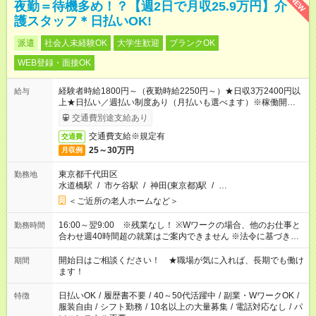
NEW
夜勤＝待機多め！？【週2日で月収25.9万円】介
護スタッフ＊日払いOK!
派遣
社会人未経験OK
大学生歓迎
ブランクOK
WEB登録・面接OK
経験者時給1800円～（夜勤時給2250円～）★日収3万2400円以
給与
上★日払い／週払い制度あり（月払いも選べます）※稼働開始時
は手続き完了次第のお支払いとなります。
交通費別途支給あり
交通費支給※規定有
交通費
25～30万円
月収例
東京都千代田区
勤務地
水道橋駅
/
市ケ谷駅
/
神田(東京都)駅
/
…
＜ご近所の老人ホームなど＞
16:00～翌9:00 ※残業なし！ ※Wワークの場合、他のお仕事と
勤務時間
合わせ週40時間超の就業はご案内できません ※法令に基づき、
週20時間以上勤務は社会保険への加入対象となります ※労働者
派遣法（日雇い派遣の原則禁止）により、短時間・短期間の就
開始日はご相談ください！ ★職場が気に入れば、長期でも働け
期間
業はご案内が難しい場合があります
ます！
日払いOK
/
履歴書不要
/
40～50代活躍中
/
副業・WワークOK
/
特徴
服装自由
/
シフト勤務
/
10名以上の大量募集
/
電話対応なし
/
パ