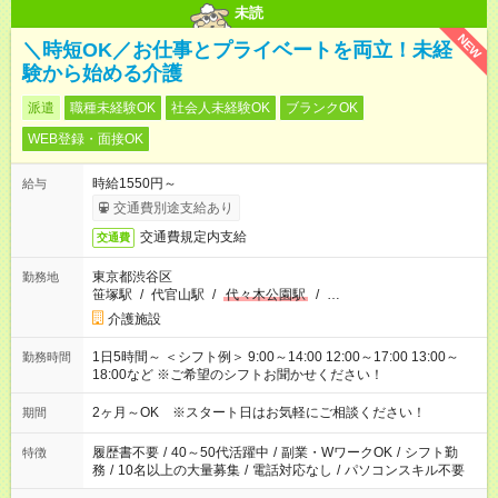
未読
NEW
＼時短OK／お仕事とプライベートを両立！未経
験から始める介護
派遣
職種未経験OK
社会人未経験OK
ブランクOK
WEB登録・面接OK
時給1550円～
給与
交通費別途支給あり
交通費規定内支給
交通費
東京都渋谷区
勤務地
笹塚駅
/
代官山駅
/
代々木公園駅
/
…
介護施設
1日5時間～ ＜シフト例＞ 9:00～14:00 12:00～17:00 13:00～
勤務時間
18:00など ※ご希望のシフトお聞かせください！
2ヶ月～OK ※スタート日はお気軽にご相談ください！
期間
履歴書不要
/
40～50代活躍中
/
副業・WワークOK
/
シフト勤
特徴
務
/
10名以上の大量募集
/
電話対応なし
/
パソコンスキル不要