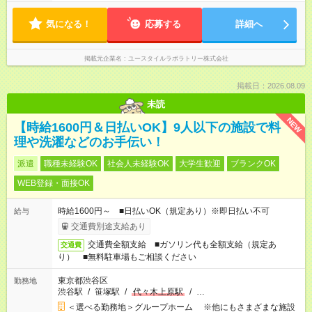
気になる！
応募する
詳細へ
掲載元企業名
ユースタイルラボラトリー株式会社
掲載日：2026.08.09
未読
NEW
【時給1600円＆日払いOK】9人以下の施設で料
理や洗濯などのお手伝い！
派遣
職種未経験OK
社会人未経験OK
大学生歓迎
ブランクOK
WEB登録・面接OK
時給1600円～ ■日払いOK（規定あり）※即日払い不可
給与
交通費別途支給あり
交通費全額支給 ■ガソリン代も全額支給（規定あ
交通費
り） ■無料駐車場もご相談ください
東京都渋谷区
勤務地
渋谷駅
/
笹塚駅
/
代々木上原駅
/
…
＜選べる勤務地＞グループホーム ※他にもさまざまな施設