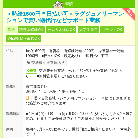
未読
NEW
＜時給1600円＊日払い可＞ラグジュアリーマン
ションで買い物代行などサポート業務
派遣
職種未経験OK
社会人未経験OK
大学生歓迎
ブランクOK
WEB登録・面接OK
時給1600円 有資格・有経験時給1800円 介護福祉士時給
給与
1900円 ■日払いOK（規定あり）※即日払い不可
交通費別途支給あり
交通費全額支給 ■ガソリン代も全額支給（規定あ
交通費
り） ■無料駐車場もご相談ください
東京都渋谷区
勤務地
原宿駅
/
代々木駅
/
幡ケ谷駅
/
…
＜選べる勤務地＞シニア向けマンション ※他にもさまざま
な施設をご紹介できます！
★1日5時間～OK！ （例）9:00～18:00のあいだ もちろん1日8時
勤務時間
間のお仕事もご紹介可能です！ご希望をお聞かせください！ ★
家庭の都合でお休みが必要な場合も遠慮なくご相談ください。
※週最低15時間以上の勤務が必要です
短期2ヵ月～のお仕事です。開始日はご相談ください！ ★急募
期間
です！