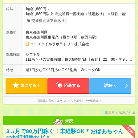
時給1,880円～
給与
時給1,880円以上 ※交通費一部支給（既定あり） ※経験・能力を
考慮して決定します 【収入例】 週1回勤務の場合：1,880円×8時
交通費別途支給あり
間×4回=6万0,160円 週3回勤務の場合：1,880円×8時間×12回
=18万0,480円 【試用期間】試用期間あり 試用期間の長さ：2ヶ
東京都荒川区
勤務地
月 ※ 雇用形態と給与に、本採用時と異なる部分があります。 雇
東京都荒川区東尾久（最寄り駅：熊野前駅）
用形態：本採用時と同じです。 給与：時給 1,660円以上
ユースタイルラボラトリー株式会社
シフト制
勤務時間
1日あたりの実働時間：最大8時間/日 【夜勤】 22：00～翌9：
00 ※週1日～OK ／ 夜勤専従 ＊＊ 勤務時間例 ＊＊ ■22時か
ら翌7時 ■23時から翌8時 ■24時から翌9時 など ※上記の時間
週1日からOK / 日払いOK / 副業・WワークOK
特徴
内で8時間勤務（休憩1時間）ご利用者様により、時間は異なり
ます。 ※曜日固定（毎週同じ曜日での勤務となります）
気になる！
応募する
詳細へ
掲載元企業名
ユースタイルラボラトリー株式会社
掲載日：2026.08.10
未読
NEW
3ヵ月で80万円稼ぐ！未経験OK＊おばあちゃん
のお話相手など＊