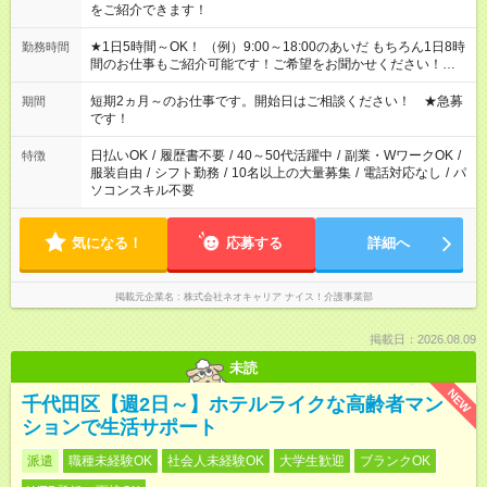
をご紹介できます！
★1日5時間～OK！ （例）9:00～18:00のあいだ もちろん1日8時
勤務時間
間のお仕事もご紹介可能です！ご希望をお聞かせください！★家
庭の都合でお休みが必要な場合も遠慮なくご相談ください。 ※
週最低15時間以上の勤務が必要です
短期2ヵ月～のお仕事です。開始日はご相談ください！ ★急募
期間
です！
日払いOK
/
履歴書不要
/
40～50代活躍中
/
副業・WワークOK
/
特徴
服装自由
/
シフト勤務
/
10名以上の大量募集
/
電話対応なし
/
パ
ソコンスキル不要
気になる！
応募する
詳細へ
掲載元企業名
株式会社ネオキャリア ナイス！介護事業部
掲載日：2026.08.09
未読
NEW
千代田区【週2日～】ホテルライクな高齢者マン
ションで生活サポート
派遣
職種未経験OK
社会人未経験OK
大学生歓迎
ブランクOK