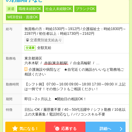
派遣
職種未経験OK
社会人未経験OK
ブランクOK
WEB登録・面接OK
無資格の方：時給1530円～1912円 / 介護福祉士：時給1830円～
給与
2287円 / 初任者以上：時給1730円～2162円
交通費別途支給あり
全額支給
交通費
東京都港区
勤務地
六本木駅
/
赤坂(東京都)駅
/
白金高輪駅
/
…
介護施設や病院など ★自宅近くの施設がいいなど勤務地ご
相談ください
【シフト例】 07:00～16:00 09:00～18:00 17:00～09:00 ※ 上記
勤務時間
は一例です！その他シフトもご相談ください！
即日～2ヶ月以上 ■開始日の相談OK！
期間
日払いOK
/
履歴書不要
/
40～50代活躍中
/
シフト勤務
/
10名以
特徴
上の大量募集
/
電話対応なし
/
パソコンスキル不要
気になる！
応募する
詳細へ