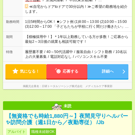
北千住駅
/
京成関屋駅
/
牛田(東京都)駅
/
…
≪自宅からドアtoドアで30分以内！≫ご希望の勤務地を紹介
します。
1日5時間からOK！ ■シフト例 (1)8:00～13:00 (2)10:00～15:00
勤務時間
(3)12:00～17:00 「子どもたちが学校に行く間だけ働きたい」
「余裕を持って夕飯の準備がしたい」 「午前中は働いて、午後
はプライベートの時間にしたい」 など、ご希望を教えてくださ
【積極採用中！】＊1年以上勤務している方が多数！ご応募から
期間
いね。 ※Wワーク希望の方へ 今ご覧のお仕事で希望する勤務時
最短2～3日後の就業も相談可能です！
間と、もう1つのお仕事の勤務時間。 合計で週40時間を超える
場合は応募できません。
履歴書不要
/
40～50代活躍中
/
服装自由
/
シフト勤務
/
10名以
特徴
上の大量募集
/
電話対応なし
/
パソコンスキル不要
気になる！
応募する
詳細へ
掲載元企業名
日研トータルソーシング株式会社 メディカルケア事業部
未読
【無資格でも時給1,880円～】夜間見守りヘルパー
✨訪問介護（週1日から／夜勤専従） /Jb
アルバイト
職種未経験OK