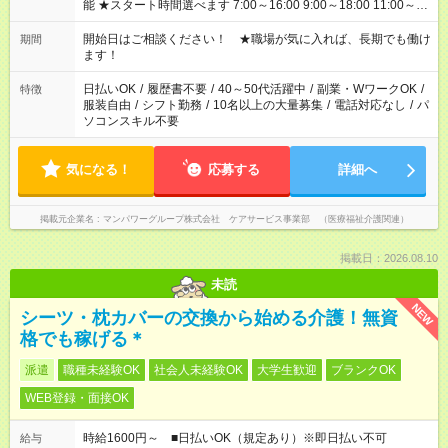
能 ★スタート時間選べます 7:00～16:00 9:00～18:00 11:00～
20:00 など 残業なし！ ※Wワークの場合、他のお仕事と合わせ
週40時間超の就業はご案内できません ※法令に基づき、週20時
開始日はご相談ください！ ★職場が気に入れば、長期でも働け
期間
間以上勤務は社会保険への加入対象となります ※労働者派遣法
ます！
（日雇い派遣の原則禁止）により、短時間・短期間の就業はご
案内が難しい場合があります
日払いOK
/
履歴書不要
/
40～50代活躍中
/
副業・WワークOK
/
特徴
服装自由
/
シフト勤務
/
10名以上の大量募集
/
電話対応なし
/
パ
ソコンスキル不要
気になる！
応募する
詳細へ
掲載元企業名
マンパワーグループ株式会社 ケアサービス事業部 （医療福祉介護関連）
掲載日：2026.08.10
未読
NEW
シーツ・枕カバーの交換から始める介護！無資
格でも稼げる＊
派遣
職種未経験OK
社会人未経験OK
大学生歓迎
ブランクOK
WEB登録・面接OK
時給1600円～ ■日払いOK（規定あり）※即日払い不可
給与