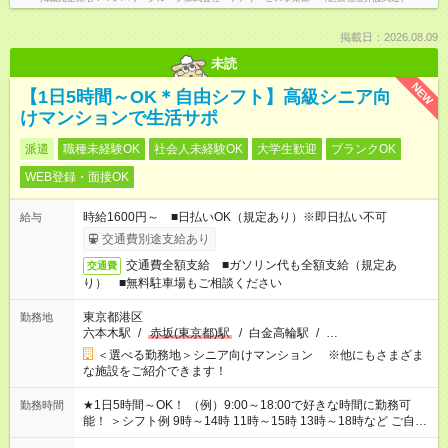
掲載日：2026.08.09
未読
NEW
【1日5時間～OK＊自由シフト】高級シニア向
けマンションで生活サポ
派遣
職種未経験OK
社会人未経験OK
大学生歓迎
ブランクOK
WEB登録・面接OK
時給1600円～ ■日払いOK（規定あり）※即日払い不可
給与
交通費別途支給あり
交通費全額支給 ■ガソリン代も全額支給（規定あ
交通費
り） ■無料駐車場もご相談ください
東京都港区
勤務地
六本木駅
/
赤坂(東京都)駅
/
白金高輪駅
/
…
＜選べる勤務地＞シニア向けマンション ※他にもさまざま
な施設をご紹介できます！
★1日5時間～OK！ （例）9:00～18:00で好きな時間に勤務可
勤務時間
能！ ＞シフト例 9時～14時 11時～15時 13時～18時など ご自身
のご都合に合わせて勤務時間をご相談ください！ ★家庭の都合