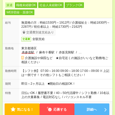
派遣
職種未経験OK
社会人未経験OK
ブランクOK
WEB登録・面接OK
無資格の方：時給1530円～1912円 / 介護福祉士：時給1830円～
給与
2287円 / 初任者以上：時給1730円～2162円
交通費別途支給あり
全額支給
交通費
東京都港区
勤務地
表参道駅
/
麻布十番駅
/
赤坂見附駅
/
…
介護施設や病院など ★自宅近くの施設がいいなど勤務地ご
相談ください
【シフト例】 07:00～16:00 09:00～18:00 17:00～09:00 ※ 上記
勤務時間
は一例です！その他シフトもご相談ください！
即日～2ヶ月以上 ■開始日の相談OK！
期間
日払いOK
/
履歴書不要
/
40～50代活躍中
/
シフト勤務
/
10名以
特徴
上の大量募集
/
電話対応なし
/
パソコンスキル不要
気になる！
応募する
詳細へ