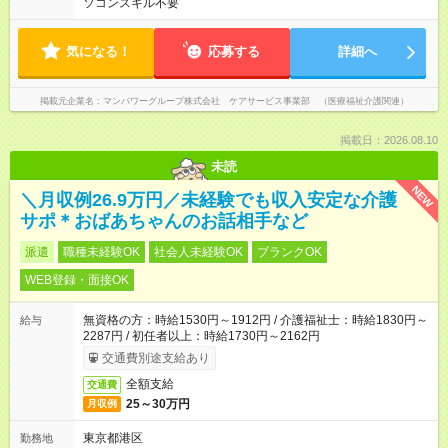
ソコンスキル不要
気になる！
応募する
詳細へ
掲載元企業名
マンパワーグループ株式会社 ケアサービス事業部 （医療福祉介護関連）
掲載日：2026.08.10
未読
NEW
＼月収例26.9万円／未経験でも収入安定な介護
サポ＊おばあちゃんのお話相手など
派遣
職種未経験OK
社会人未経験OK
ブランクOK
WEB登録・面接OK
無資格の方：時給1530円～1912円 / 介護福祉士：時給1830円～
給与
2287円 / 初任者以上：時給1730円～2162円
交通費別途支給あり
全額支給
交通費
25～30万円
月収例
東京都港区
勤務地