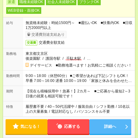
派遣
職種未経験OK
社会人未経験OK
ブランクOK
WEB登録・面接OK
無資格未経験：時給1500円～ ■週払いOK ■扶養内OK ■日収
給与
1万2000円以上
交通費別途支給あり
交通費全額支給
交通費
東京都文京区
勤務地
後楽園駅
/
護国寺駅
/
千駄木駅
/
…
デイサービス ■勤務地選べます！お気軽にご相談ください！
9:00～18:00（休憩60分） ■ご希望があれば下記シフトもOK！
勤務時間
早番 7:00～16:00 遅番 10:00～19:00 「家族と休みを合わせた
い」 「余裕を持って夕飯の準備がしたい」 「できれば残業はし
たくない」 など、ご希望を教えてくださいね。 ※Wワーク希望
【現在も積極採用中！急募！】2カ月～ ■ご応募から最短2～3
期間
の方へ 今ご覧のお仕事で希望する勤務時間と、もう1つのお仕事
日後の就業も相談可能です！
の勤務時間。 合計で週40時間を超える場合は応募できません。
履歴書不要
/
40～50代活躍中
/
服装自由
/
シフト勤務
/
10名以
特徴
上の大量募集
/
電話対応なし
/
パソコンスキル不要
気になる！
応募する
詳細へ