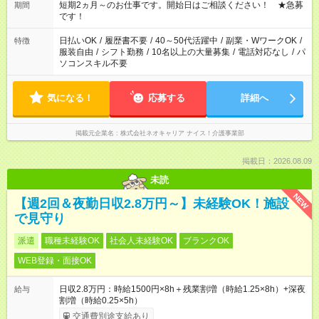
でお休みや時間の調整が必要な場合も遠慮なくご相談くださ
短期2ヵ月～のお仕事です。開始日はご相談ください！ ★急募
期間
い。
です！
日払いOK
/
履歴書不要
/
40～50代活躍中
/
副業・WワークOK
/
特徴
服装自由
/
シフト勤務
/
10名以上の大量募集
/
電話対応なし
/
パ
ソコンスキル不要
気になる！
応募する
詳細へ
掲載元企業名
株式会社ネオキャリア ナイス！介護事業部
掲載日：2026.08.09
未読
NEW
【週2回＆夜勤日収2.8万円～】未経験OK！施設
で見守り
派遣
職種未経験OK
社会人未経験OK
ブランクOK
WEB登録・面接OK
日収2.8万円：時給1500円×8h＋残業割増（時給1.25×8h）+深夜
給与
割増（時給0.25×5h）
交通費別途支給あり