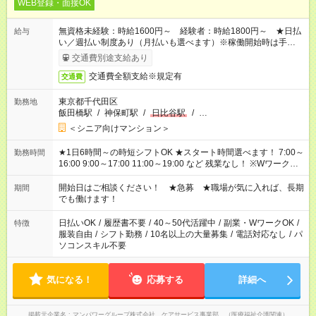
WEB登録・面接OK
無資格未経験：時給1600円～ 経験者：時給1800円～ ★日払
給与
い／週払い制度あり（月払いも選べます）※稼働開始時は手続き
完了次第のお支払いとなります。
交通費別途支給あり
交通費全額支給※規定有
交通費
東京都千代田区
勤務地
飯田橋駅
/
神保町駅
/
日比谷駅
/
…
＜シニア向けマンション＞
★1日6時間～の時短シフトOK ★スタート時間選べます！ 7:00～
勤務時間
16:00 9:00～17:00 11:00～19:00 など 残業なし！ ※Wワークの
場合、他のお仕事と合わせ週40時間超の就業はご案内できませ
ん ※法令に基づき、週20時間以上勤務は社会保険への加入対象
開始日はご相談ください！ ★急募 ★職場が気に入れば、長期
期間
となります ※労働者派遣法（日雇い派遣の原則禁止）により、
でも働けます！
短時間・短期間の就業はご案内が難しい場合があります
日払いOK
/
履歴書不要
/
40～50代活躍中
/
副業・WワークOK
/
特徴
服装自由
/
シフト勤務
/
10名以上の大量募集
/
電話対応なし
/
パ
ソコンスキル不要
気になる！
応募する
詳細へ
掲載元企業名
マンパワーグループ株式会社 ケアサービス事業部 （医療福祉介護関連）