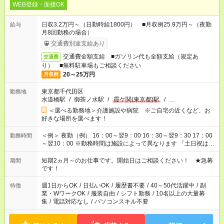
WEB登録・面接OK
日収3.2万円～（日勤時給1800円） ■月収例25.9万円～（夜勤
給与
月8回勤務の場合）
交通費別途支給あり
交通費全額支給 ■ガソリン代も全額支給（規定あ
交通費
り） ■無料駐車場もご相談ください
20～25万円
月収例
東京都千代田区
勤務地
水道橋駅
/
御茶ノ水駅
/
霞ケ関(東京都)駅
/
…
＜選べる勤務地＞介護施設や病院 ※ご自宅の近くなど、お
好きな場所を選べます！
＜例＞ 夜勤（例） 16：00～翌9：00 16：30～翌9：30 17：00
勤務時間
～翌10：00 ※勤務時間は施設によって異なります 「土日祝は休
みたい」 「しっかり稼ぎたい」 「もう少し遅い時間から始めた
い」など ご希望にあったお仕事をご案内いたします。 ※未経験
短期2ヵ月～のお仕事です。開始日はご相談ください！ ★急募
期間
の方の場合は1～2ヶ月間は日中での仕事を経験いただき、 お
です！
仕事に慣れてからの夜勤になります。 ★家庭の都合でお休みが
必要な場合も遠慮なくご相談ください。
週1日からOK
/
日払いOK
/
履歴書不要
/
40～50代活躍中
/
副
特徴
業・WワークOK
/
服装自由
/
シフト勤務
/
10名以上の大量募
集
/
電話対応なし
/
パソコンスキル不要