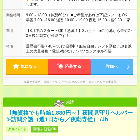
します。
9:00～18:00（休憩60分） ■ご希望があれば下記シフトもOK！
勤務時間
早番 7:00～16:00 遅番 10:00～19:00 夜勤 16:30～翌9:30 「家族
と休みを合わせたい」 「余裕を持って夕飯の準備がしたい」
「できれば残業はしたくない」 など、ご希望を教えてください
【8月中のスタートOK！急募！】2カ月～ ■ご応募から最短2～
期間
ね。 ※Wワーク希望の方へ 今ご覧のお仕事で希望する勤務時間
3日後に就業が可能です！
と、もう1つのお仕事の勤務時間。 合計で週40時間を超える場
合は応募できません。
履歴書不要
/
40～50代活躍中
/
服装自由
/
シフト勤務
/
10名以
特徴
上の大量募集
/
電話対応なし
/
パソコンスキル不要
気になる！
応募する
詳細へ
掲載元企業名
日研トータルソーシング株式会社 メディカルケア事業部
未読
【無資格でも時給1,880円～】夜間見守りヘルパー
✨訪問介護（週1日から／夜勤専従） /Jb
アルバイト
職種未経験OK