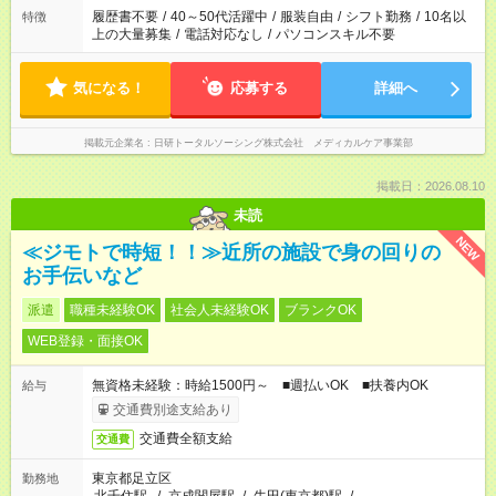
場合は応募できません。
履歴書不要
/
40～50代活躍中
/
服装自由
/
シフト勤務
/
10名以
特徴
上の大量募集
/
電話対応なし
/
パソコンスキル不要
気になる！
応募する
詳細へ
掲載元企業名
日研トータルソーシング株式会社 メディカルケア事業部
掲載日：2026.08.10
未読
NEW
≪ジモトで時短！！≫近所の施設で身の回りの
お手伝いなど
派遣
職種未経験OK
社会人未経験OK
ブランクOK
WEB登録・面接OK
無資格未経験：時給1500円～ ■週払いOK ■扶養内OK
給与
交通費別途支給あり
交通費全額支給
交通費
東京都足立区
勤務地