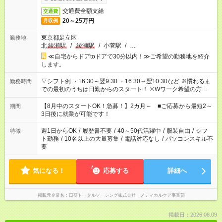
交通費全額支給
交通費
20～25万円
月収例
東京都足立区
勤務地
北
綾瀬駅
/
綾瀬駅
/
小菅駅
/
…
≪自宅からドアtoドアで30分以内！≫ご希望の勤務地を紹介
します。
▽シフト例 ・16:30～翌9:30 ・16:30～翌10:30など ※慣れるま
勤務時間
での最初のうちは日勤からのスタート！ ※Wワーク希望の方へ
今ご覧のお仕事で希望する勤務時間と、もう1つのお仕事の勤務
時間。 合計で週40時間を超える場合は応募できません。
【8月中のスタートOK！急募！】2カ月～ ■ご応募から最短2～
期間
3日後に就業が可能です！
週1日からOK
/
履歴書不要
/
40～50代活躍中
/
服装自由
/
シフ
特徴
ト勤務
/
10名以上の大量募集
/
電話対応なし
/
パソコンスキル不
要
気になる！
応募する
詳細へ
掲載元企業名
日研トータルソーシング株式会社 メディカルケア事業部
掲載日：2026.08.09