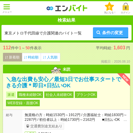
0
メニュー
気になる！
ログイン
検索結果
条件の変更
東京メトロ千代田線で介護関連のバイト一覧
112
1,603
件中
1
～
50
件表示
平均時給:
円
新着順
時給順
人気順
掲載日：2026.08.10
未読
NEW
＼急な出費も安心／最短3日でお仕事スタートで
きる介護＊即日×日払いOK
派遣
職種未経験OK
社会人未経験OK
ブランクOK
WEB登録・面接OK
無資格の方：時給1530円～1912円 / 介護福祉士：時給1830円～
給与
2287円 / 初任者以上：時給1730円～2162円 ■日払いOK ■
日収例：1万2240円（時給1530円×8h）
交通費別途支給あり