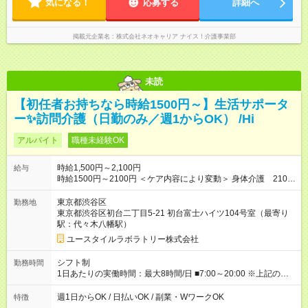
気になる！
応募する
詳細へ
掲載元企業名
株式会社ネオキャリア ナイス！介護事業部
未読
【初任者お持ちなら時給1500円～】生活サポータ
ー✨訪問介護（日勤のみ／週1からOK） /Hi
アルバイト
職種未経験OK
時給1,500円～2,100円
給与
時給1500円～2100円 ＜ケア内容により変動＞ 身体介護 2100
円 生活援助 1500円 各種手当 サービス回数手当 100円／回
土日祝手当 時給＋100円 早朝夕方手当 時給＋200円 勤続年
東京都渋谷区
勤務地
数手当 時給＋10円～50円 資格手当 ・実務者研修 時給＋
東京都渋谷区初台二丁目5-21 初台富士ハイツ104号室（最寄り
30円 ・介護福祉士 時給＋50円 医療的ケア手当 時給＋50円
駅：代々木八幡駅）
例えば日曜日9時～10時までの身体介護の案件に入った場合 基
ユースタイルラボラトリー株式会社
本給 2,100円 土日祝手当＋100円 サービス回数手当＋100円 計
2,300円支給されます。 【試用期間】試用期間なし
シフト制
勤務時間
1日あたりの実働時間：最大8時間/日 ■7:00～20:00 ※上記の時間
内で1時間でも8時間でも好きな時間働けます！（休憩は法定通
り）
週1日からOK / 日払いOK / 副業・WワークOK
特徴