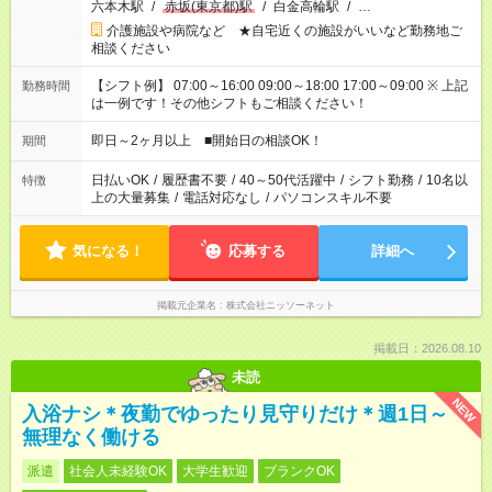
六本木駅
/
赤坂(東京都)駅
/
白金高輪駅
/
…
介護施設や病院など ★自宅近くの施設がいいなど勤務地ご
相談ください
【シフト例】 07:00～16:00 09:00～18:00 17:00～09:00 ※ 上記
勤務時間
は一例です！その他シフトもご相談ください！
即日～2ヶ月以上 ■開始日の相談OK！
期間
日払いOK
/
履歴書不要
/
40～50代活躍中
/
シフト勤務
/
10名以
特徴
上の大量募集
/
電話対応なし
/
パソコンスキル不要
気になる！
応募する
詳細へ
掲載元企業名
株式会社ニッソーネット
掲載日：2026.08.10
未読
NEW
入浴ナシ＊夜勤でゆったり見守りだけ＊週1日～
無理なく働ける
派遣
社会人未経験OK
大学生歓迎
ブランクOK