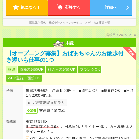
気になる！
応募する
詳細へ
掲載元企業名
株式会社スタッフサービス メディカル事業本部
掲載日：2026.08.10
未読
NEW
【オープニング募集】おばあちゃんのお散歩付
き添いも仕事の1つ
派遣
職種未経験OK
社会人未経験OK
ブランクOK
WEB登録・面接OK
無資格未経験：時給1500円～ ■週払いOK ■扶養内OK ■日収
給与
1万2000円以上
交通費別途支給あり
交通費全額支給
交通費
東京都荒川区
勤務地
町屋(東京メトロ)駅
/
日暮里(舎人ライナー)駅
/
西日暮里(舎人
ライナー)駅
/
…
≪自宅からドアtoドアで30分以内！≫ご希望の勤務地を紹介