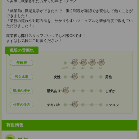
＼実際に就業された方からの声はコチラ／
「就業前に職場見学ができたので、働く環境が確認でき安心して働くことが
できました！」
「業務の流れや対応方法を、分かりやすいマニュアルと研修制度で教えてい
ただけました！」
就業後も弊社スタッフにいつでも相談OKです！
まずはお気軽にご応募ください！
職場の雰囲気
年齢層
20代
30
40
50
60
男女比率
女性
男性
職場の様子
活気あり
しずか
仕事の仕方
テキパキ
コツコツ
募集情報