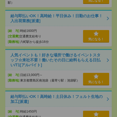
気になる！
駅）
給与即払いOK！高時給！平日休み！日勤のお仕事！
入出荷業務[派遣]
[給 与]
時給1600円
[交通費]
交通費支給有り
気になる！
[勤務地]
六町駅から徒歩16分
人気イベントも！好きな場所で働けるイベントスタ
ッフ☆来社不要！働いたその日に給料もらえる日払
い/T1[アルバイト]
[給 与]
日給13,000円～
[勤務地]
東京都豊島区南池袋（最寄り駅：池袋駅）
気になる！
給与即払いOK！高時給！土日休み！フェルト生地の
加工[派遣]
[給 与]
時給1450円