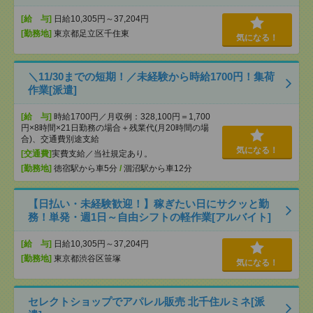
[給 与]
日給10,305円～37,204円
[勤務地]
東京都足立区千住東
気になる！
＼11/30までの短期！／未経験から時給1700円！集荷
作業[派遣]
[給 与]
時給1700円／月収例：328,100円＝1,700
円×8時間×21日勤務の場合＋残業代(月20時間の場
合)、交通費別途支給
気になる！
[交通費]
実費支給／当社規定あり。
[勤務地]
徳宿駅から車5分
/
涸沼駅から車12分
【日払い・未経験歓迎！】稼ぎたい日にサクッと勤
務！単発・週1日～自由シフトの軽作業[アルバイト]
[給 与]
日給10,305円～37,204円
[勤務地]
東京都渋谷区笹塚
気になる！
セレクトショップでアパレル販売 北千住ルミネ[派