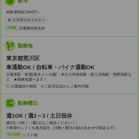
給与
経験者時給1900円～
交通費別途支給あり
交通費全額支給
交通費
勤務地
東京都荒川区
車通勤OK / 自転車・バイク通勤OK
日暮里駅・町屋(東京メトロ)駅・赤土小学校前駅・新三河島駅・熊野前駅な
ど ★勤務地選べます！
介護施設や病院 ※ご自宅近辺からご案内可能
勤務曜日
週1OK / 週2～3 / 土日祝休
週2日～OK！（週1日もご相談ください！）
※希望のシフトを毎月提出（日数と曜日の組み合わせや固定も可）
シフト制
休日休暇