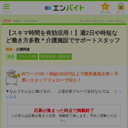
0
メニュー
気になる！
ログイン
NEW
掲載日 :2026
/
08
/
07
No.CRSTF東京_61・SAK【本社】
【スキマ時間を有効活用！】週2日や時短な
ど働き方多数＊介護施設でサポートスタッフ
職種：
介護関連
派遣
ブランクOK
WEB登録・面接OK
WワークOK！時給1900円以上で業界最高水準！手
厚いスタッフフォローで安心！
▼なんでそんなに稼げるの... 上場企業グループ会社ならでは
...もっ
とみる
応募が集まった時点で掲載終了
この求人は応募が集まり次第、掲載終了致します。予めご理解くださ
い。