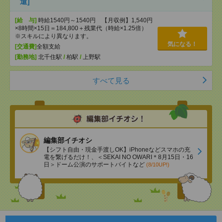
遣]
[給 与]
時給1540円～1540円 【月収例】1,540円
×8時間×15日＝184,800＋残業代（時給×1.25倍）
※スキルにより異なります。
気になる！
[交通費]
全額支給
[勤務地]
北千住駅
/
柏駅
/
上野駅
すべて見る
編集部イチオシ
【シフト自由・現金手渡しOK】iPhoneなどスマホの充
電を繋げるだけ！、＜SEKAI NO OWARI＊8月15日・16
日＞ドーム公演のサポートバイトなど
(8/10UP!)