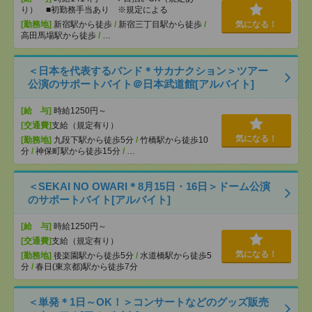
り） ■初勤務手当あり ※規定による
[勤務地]
新宿駅から徒歩
/
新宿三丁目駅から徒歩
/
気になる！
高田馬場駅から徒歩
/
…
＜日本を代表するバンド＊サカナクション＞ツアー
公演のサポートバイト＠日本武道館[アルバイト]
[給 与]
時給1250円～
[交通費]
支給（規定有り）
気になる！
[勤務地]
九段下駅から徒歩5分
/
竹橋駅から徒歩10
分
/
神保町駅から徒歩15分
/
…
＜SEKAI NO OWARI＊8月15日・16日＞ドーム公演
のサポートバイト[アルバイト]
[給 与]
時給1250円～
[交通費]
支給（規定有り）
気になる！
[勤務地]
後楽園駅から徒歩5分
/
水道橋駅から徒歩5
分
/
春日(東京都)駅から徒歩7分
＜単発＊1日～OK！＞コンサートなどのグッズ販売