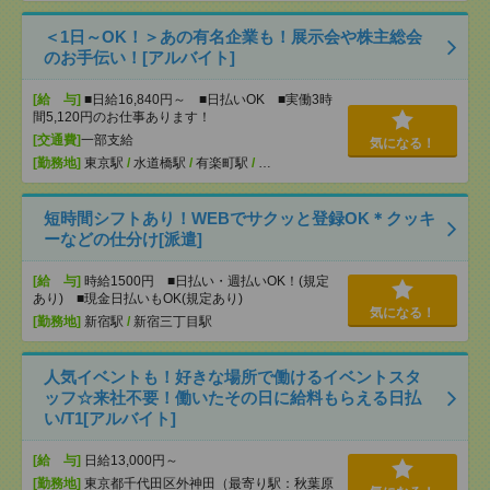
＜1日～OK！＞あの有名企業も！展示会や株主総会
のお手伝い！[アルバイト]
[給 与]
■日給16,840円～ ■日払いOK ■実働3時
間5,120円のお仕事あります！
[交通費]
一部支給
気になる！
[勤務地]
東京駅
/
水道橋駅
/
有楽町駅
/
…
短時間シフトあり！WEBでサクッと登録OK＊クッキ
ーなどの仕分け[派遣]
[給 与]
時給1500円 ■日払い・週払いOK！(規定
あり) ■現金日払いもOK(規定あり)
気になる！
[勤務地]
新宿駅
/
新宿三丁目駅
人気イベントも！好きな場所で働けるイベントスタ
ッフ☆来社不要！働いたその日に給料もらえる日払
い/T1[アルバイト]
[給 与]
日給13,000円～
[勤務地]
東京都千代田区外神田（最寄り駅：秋葉原