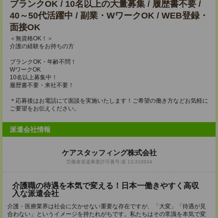
ブランクOK / 10名以上の大量募集 / 履歴書不要 /
40～50代活躍中 / 副業・WワークOK / WEB登録・
面接OK
＜無資格OK！＞
介護の経験をお持ちの方
ブランクOK・年齢不問！
WワークOK
10名以上募集中！
履歴書不要・来社不要！
＊応募後はお電話にて面談を実施いたします！ご希望の働き方などお気軽に
ご要望をお伝えください。
派遣会社情報
ケアスタッフィング株式会社
労働者派遣事業許可番号:派 13-316934
介護職の待遇を本気で変える！日本一働きやすく高収
入な派遣会社
介護・医療業界は社会に欠かせない重要な存在ですが、「大変」「待遇が見
合わない」というイメージを持たれがちです。私たちはその常識を本気で変