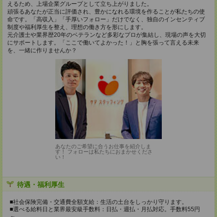
えるため、上場企業グループとして立ち上がりました。
頑張るあなたが正当に評価され、豊かになれる環境を作ることが私たちの使
命です。「高収入」「手厚いフォロー」だけでなく、独自のインセンティブ
制度や福利厚生を整え、理想の働き方を形にします。
元介護士や業界歴20年のベテランなど多彩なプロが集結し、現場の声を大切
にサポートします。「ここで働いてよかった！」と胸を張って言える未来
を、一緒に作りませんか？
あなたのご希望に合うお仕事を紹介しま
す！ フォローは私たちにおまかせくださ
い！
待遇・福利厚生
■社会保険完備・交通費全額支給：生活の土台をしっかり守ります。
■選べる給料日と業界最安級手数料：日払・週払・月払対応。手数料55円
～。