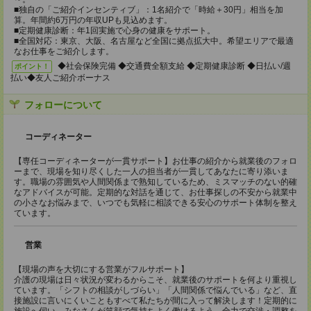
■独自の「ご紹介インセンティブ」：1名紹介で「時給＋30円」相当を加
算。年間約6万円の年収UPも見込めます。
■定期健康診断：年1回実施で心身の健康をサポート。
■全国対応：東京、大阪、名古屋など全国に拠点拡大中。希望エリアで最適
なお仕事をご紹介します。
◆社会保険完備 ◆交通費全額支給 ◆定期健康診断 ◆日払い/週
ポイント！
払い◆友人ご紹介ボーナス
フォローについて
コーディネーター
【専任コーディネーターが一貫サポート】お仕事の紹介から就業後のフォロ
ーまで、現場を知り尽くした一人の担当者が一貫してあなたに寄り添いま
す。職場の雰囲気や人間関係まで熟知しているため、ミスマッチのない的確
なアドバイスが可能。定期的な対話を通じて、お仕事探しの不安から就業中
の小さなお悩みまで、いつでも気軽に相談できる安心のサポート体制を整え
ています。
営業
【現場の声を大切にする営業がフルサポート】
介護の現場は日々状況が変わるからこそ、就業後のサポートを何より重視し
ています。「シフトの相談がしづらい」「人間関係で悩んでいる」など、直
接施設に言いにくいこともすべて私たちが間に入って解決します！定期的に