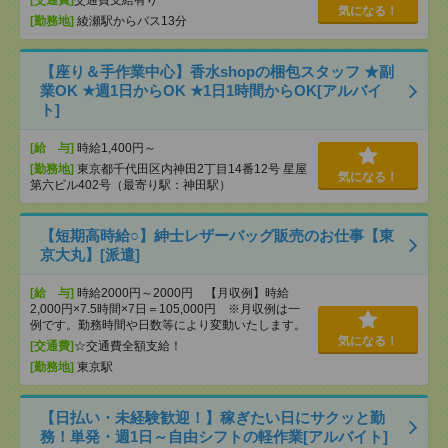
[交通費]
交通費支給有り
気になる！
[勤務地]
綾瀬駅からバス13分
【座り＆手作業中心】香水shopの梱包スタッフ ★副
業OK ★週1日からOK ★1日1時間からOK[アルバイ
ト]
[給 与]
時給1,400円～
[勤務地]
東京都千代田区内神田2丁目14番12号 星屋
気になる！
第六ビル402号（最寄り駅：神田駅）
【短期高時給○】紳士レザーバッグ販売のお仕事【東
京大丸】[派遣]
[給 与]
時給2000円～2000円 【月収例】時給
2,000円×7.5時間×7日＝105,000円 ※月収例は一
例です。勤務時間や日数等により変動いたします。
気になる！
[交通費]
☆交通費全額支給！
[勤務地]
東京駅
【日払い・未経験歓迎！】稼ぎたい日にサクッと勤
務！単発・週1日～自由シフトの軽作業[アルバイト]