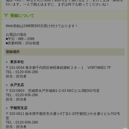
施設へ伺い、みなさんが笑顔で気持ちよく働けるよう、全力で交渉・調整を
行います。一人で抱え込まずに、まずは何でも頼ってくださいね！
登録について
Web登録は24時間365日受け付けております！
お電話の場合
■平日：8時～20時
■所要時間：20分程度
登録場所
東京本社
〒101-0034 東京都千代田区神田東紺屋町２８－１ VORT神田2 7F
TEL：0120-936-286
担当：担当者
水戸支店
〒310-0803 茨城県水戸市城南1-2-43 NKCビル3階302号室
TEL：0120-936-286
担当：担当者
宇都宮支店
〒320-0811 栃木県宇都宮市大通り4丁目1-20宇都宮けやき通りビル702号
室
TEL：0120-936-286
担当：担当者