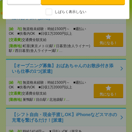
説明会参加で全員に【現金2千円相当プレゼント】生
しばらく表示しない
活のお手伝い[派遣]
[給 与]
無資格未経験：時給1500円～ ■週払い
OK ■扶養内OK ■日収1万2000円以上
[交通費]
交通費全額支給
気になる！
[勤務地]
町屋(東京メトロ)駅
/
日暮里(舎人ライナー)
駅
/
西日暮里(舎人ライナー)駅
/
…
【オープニング募集】おばあちゃんのお散歩付き添
いも仕事の1つ[派遣]
[給 与]
無資格未経験：時給1500円～ ■週払い
OK ■扶養内OK ■日収1万2000円以上
[交通費]
交通費全額支給
気になる！
[勤務地]
巣鴨駅
/
目白駅
/
北池袋駅
/
…
【シフト自由・現金手渡しOK】iPhoneなどスマホの
充電を繋げるだけ！[派遣]
[給 与]
時給1414円～ ▼日払いOK（規定あ