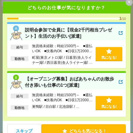
×
どちらのお仕事が気になりますか？
1
/10
応募ページへ
説明会参加で全員に【現金2千円相当プレゼ
ント】生活のお手伝い[派遣]
無資格未経験：時給1500円～ ■週払
給与
気になる！
電話応募
いOK ■扶養内OK ■日収1万2000円
以上
町屋(東京メトロ)駅 / 日暮里(舎人ライ
気になる!
勤務地
ナー)駅 / 西日暮里(舎人ライナー)駅 /
…
メール
LINE
で送る
で送る
【オープニング募集】おばあちゃんのお散歩
付き添いも仕事の1つ[派遣]
シェア
ツイート
ブックマーク
無資格未経験：時給1500円～ ■週払
給与
いOK ■扶養内OK ■日収1万2000円
以上
巣鴨駅 / 目白駅 / 北池袋駅 / …
気になる!
勤務地
あなたの閲覧履歴からの
おすすめ
スキップ
どちらも気になる！