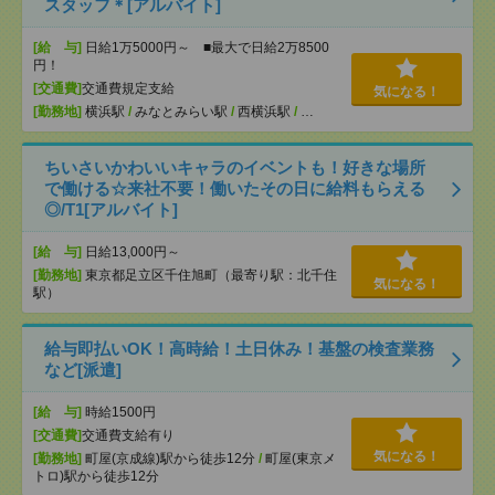
スタッフ＊[アルバイト]
[給 与]
日給1万5000円～ ■最大で日給2万8500
円！
[交通費]
交通費規定支給
気になる！
[勤務地]
横浜駅
/
みなとみらい駅
/
西横浜駅
/
…
ちいさいかわいいキャラのイベントも！好きな場所
で働ける☆来社不要！働いたその日に給料もらえる
◎/T1[アルバイト]
[給 与]
日給13,000円～
[勤務地]
東京都足立区千住旭町（最寄り駅：北千住
気になる！
駅）
給与即払いOK！高時給！土日休み！基盤の検査業務
など[派遣]
[給 与]
時給1500円
[交通費]
交通費支給有り
気になる！
[勤務地]
町屋(京成線)駅から徒歩12分
/
町屋(東京メ
トロ)駅から徒歩12分