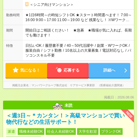
＜シニア向けマンション＞
★1日6時間～の時短シフトOK ★スタート時間選べます！ 7:00～
勤務時間
16:00 9:00～17:00 11:00～19:00 など 残業なし！ ※Wワークの
場合、他のお仕事と合わせ週40時間超の就業はご案内できませ
ん ※法令に基づき、週20時間以上勤務は社会保険への加入対象
開始日はご相談ください！ ★急募 ★職場が気に入れば、長期
期間
となります ※労働者派遣法（日雇い派遣の原則禁止）により、
でも働けます！
短時間・短期間の就業はご案内が難しい場合があります
日払いOK
/
履歴書不要
/
40～50代活躍中
/
副業・WワークOK
/
特徴
服装自由
/
シフト勤務
/
10名以上の大量募集
/
電話対応なし
/
パ
ソコンスキル不要
気になる！
応募する
詳細へ
掲載元企業名
マンパワーグループ株式会社 ケアサービス事業部 （医療福祉介護関連）
掲載日：2026.08.06
未読
NEW
＜週3日～＊カンタン！＞高級マンションで買い
物代行などの生活サポート！
派遣
職種未経験OK
社会人未経験OK
大学生歓迎
ブランクOK