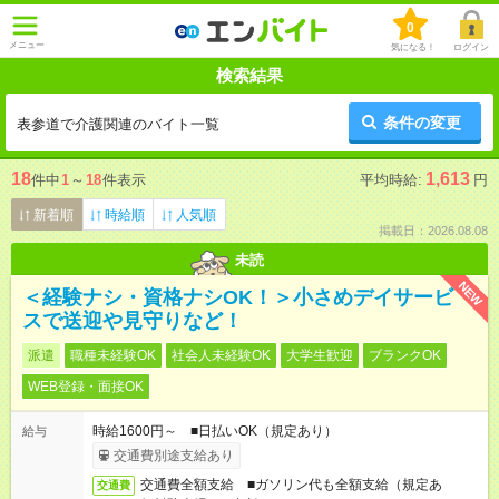
0
メニュー
気になる！
ログイン
検索結果
条件の変更
表参道で介護関連のバイト一覧
18
1,613
件中
1
～
18
件表示
平均時給:
円
新着順
時給順
人気順
掲載日：2026.08.08
未読
NEW
＜経験ナシ・資格ナシOK！＞小さめデイサービ
スで送迎や見守りなど！
派遣
職種未経験OK
社会人未経験OK
大学生歓迎
ブランクOK
WEB登録・面接OK
時給1600円～ ■日払いOK（規定あり）
給与
交通費別途支給あり
交通費全額支給 ■ガソリン代も全額支給（規定あ
交通費