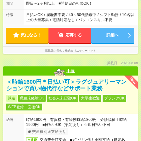
即日～2ヶ月以上 ■開始日の相談OK！
期間
日払いOK
/
履歴書不要
/
40～50代活躍中
/
シフト勤務
/
10名以
特徴
上の大量募集
/
電話対応なし
/
パソコンスキル不要
気になる！
応募する
詳細へ
掲載元企業名
株式会社ニッソーネット
掲載日：2026.08.08
未読
NEW
＜時給1600円＊日払い可＞ラグジュアリーマン
ションで買い物代行などサポート業務
派遣
職種未経験OK
社会人未経験OK
大学生歓迎
ブランクOK
WEB登録・面接OK
時給1600円 有資格・有経験時給1800円 介護福祉士時給
給与
1900円 ■日払いOK（規定あり）※即日払い不可
交通費別途支給あり
交通費全額支給 ■ガソリン代も全額支給（規定あ
交通費