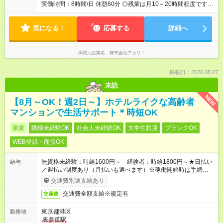
実働時間：8時間/日 休憩60分 ◎残業は月10～20時間程度です！
◎お客様のご依頼により前後する可能性があります。
気になる！
応募する
詳細へ
掲載元企業名
株式会社アカリエ
掲載日：2026.08.07
未読
NEW
【8月～OK！週2日～】ホテルライクな高齢者
マンションで生活サポート＊時短OK
派遣
職種未経験OK
社会人未経験OK
大学生歓迎
ブランクOK
WEB登録・面接OK
無資格未経験：時給1600円～ 経験者：時給1800円～★日払い
給与
／週払い制度あり（月払いも選べます）※稼働開始時は手続き完
了次第のお支払いとなります。
交通費別途支給あり
交通費全額支給※規定有
交通費
東京都港区
勤務地
表参道駅