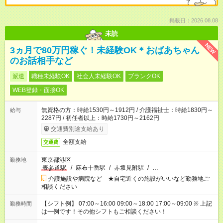
掲載日：2026.08.08
未読
NEW
3ヵ月で80万円稼ぐ！未経験OK＊おばあちゃん
のお話相手など
派遣
職種未経験OK
社会人未経験OK
ブランクOK
WEB登録・面接OK
無資格の方：時給1530円～1912円 / 介護福祉士：時給1830円～
給与
2287円 / 初任者以上：時給1730円～2162円
交通費別途支給あり
全額支給
交通費
東京都港区
勤務地
表参道駅
/
麻布十番駅
/
赤坂見附駅
/
…
介護施設や病院など ★自宅近くの施設がいいなど勤務地ご
相談ください
【シフト例】 07:00～16:00 09:00～18:00 17:00～09:00 ※ 上記
勤務時間
は一例です！その他シフトもご相談ください！