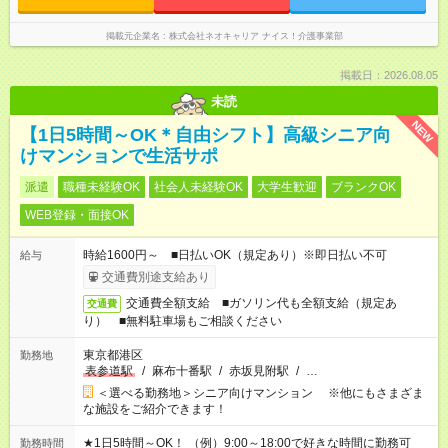
掲載元企業名
株式会社ネオキャリア ナイス！介護事業部
掲載日：2026.08.05
未読
NEW
【1日5時間～OK＊自由シフト】高級シニア向
けマンションで生活サポ
派遣
職種未経験OK
社会人未経験OK
大学生歓迎
ブランクOK
WEB登録・面接OK
時給1600円～ ■日払いOK（規定あり）※即日払い不可
給与
交通費別途支給あり
交通費全額支給 ■ガソリン代も全額支給（規定あ
交通費
り） ■無料駐車場もご相談ください
東京都港区
勤務地
表参道駅
/
麻布十番駅
/
赤坂見附駅
/
…
＜選べる勤務地＞シニア向けマンション ※他にもさまざま
な施設をご紹介できます！
★1日5時間～OK！ （例）9:00～18:00で好きな時間に勤務可
勤務時間