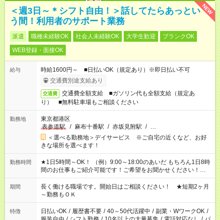
NEW
＜週3日～＊シフト自由！＞話してたらあっとい
う間！利用者のサポート業務
派遣
職種未経験OK
社会人未経験OK
大学生歓迎
ブランクOK
WEB登録・面接OK
時給1600円～ ■日払いOK（規定あり）※即日払い不可
給与
交通費別途支給あり
交通費全額支給 ■ガソリン代も全額支給（規定あ
交通費
り） ■無料駐車場もご相談ください
東京都港区
勤務地
表参道駅
/
麻布十番駅
/
赤坂見附駅
/
…
＜選べる勤務地＞デイサービス ※ご自宅の近くなど、お好
きな場所を選べます！
★1日5時間～OK！ （例）9:00～18:00のあいだ もちろん1日8時
勤務時間
間のお仕事もご紹介可能です！ご希望をお聞かせください！★家
庭の都合でお休みが必要な場合も遠慮なくご相談ください。 ※
週最低15時間以上の勤務が必要です
長く働ける職場です。開始日はご相談ください！ ★短期2ヶ月
期間
～勤務もＯＫ
日払いOK
/
履歴書不要
/
40～50代活躍中
/
副業・WワークOK
/
特徴
服装自由
/
シフト勤務
/
10名以上の大量募集
/
電話対応なし
/
パ