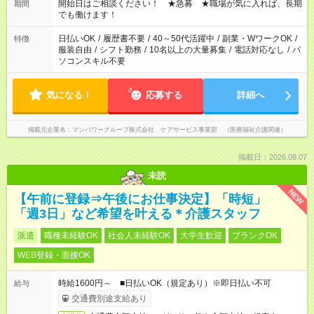
ん ※法令に基づき、週20時間以上勤務は社会保険への加入対象
開始日はご相談ください！ ★急募 ★職場が気に入れば、長期
期間
となります ※労働者派遣法（日雇い派遣の原則禁止）により、
でも働けます！
短時間・短期間の就業はご案内が難しい場合があります
日払いOK
/
履歴書不要
/
40～50代活躍中
/
副業・WワークOK
/
特徴
服装自由
/
シフト勤務
/
10名以上の大量募集
/
電話対応なし
/
パ
ソコンスキル不要
気になる！
応募する
詳細へ
掲載元企業名
マンパワーグループ株式会社 ケアサービス事業部 （医療福祉介護関連）
掲載日：2026.08.07
未読
NEW
【午前に登録⇒午後にお仕事決定】「時短」
「週3日」など希望を叶える＊介護スタッフ
派遣
職種未経験OK
社会人未経験OK
大学生歓迎
ブランクOK
WEB登録・面接OK
時給1600円～ ■日払いOK（規定あり）※即日払い不可
給与
交通費別途支給あり