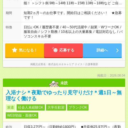
能！ ＞シフト例 9時～14時 11時～15時 13時～18時など ご自身
のご都合に合わせて勤務時間をご相談ください！ ★家庭の都合
でお休みや時間の調整が必要な場合も遠慮なくご相談くださ
短期2ヵ月～のお仕事です。開始日はご相談ください！ ★急募
期間
い。
です！
日払いOK
/
履歴書不要
/
40～50代活躍中
/
副業・WワークOK
/
特徴
服装自由
/
シフト勤務
/
10名以上の大量募集
/
電話対応なし
/
パ
ソコンスキル不要
気になる！
応募する
詳細へ
掲載元企業名
株式会社ネオキャリア ナイス！介護事業部
掲載日：2026.08.04
未読
入浴ナシ＊夜勤でゆったり見守りだけ＊週1日～無
理なく働ける
派遣
社会人未経験OK
大学生歓迎
ブランクOK
WEB登録・面接OK
日収3.2万円～（日勤時給1800円） ■月収例25.9万円～（夜勤
給与