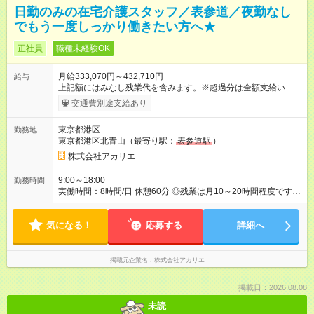
日勤のみの在宅介護スタッフ／表参道／夜勤なし
でもう一度しっかり働きたい方へ★
正社員
職種未経験OK
月給333,070円～432,710円
給与
上記額にはみなし残業代を含みます。※超過分は全額支給いたし
ます。 みなし残業代 42,270円 ～ 54,910円／月 みなし残業時
交通費別途支給あり
間 20時間／月 ※資格・経験により記載金額から変動の可能性あ
り 【試用期間】試用期間あり 試用期間の長さ：3ヶ月 雇用形
東京都港区
勤務地
態、給与は本採用時と同じです。
東京都港区北青山（最寄り駅：
表参道駅
）
株式会社アカリエ
9:00～18:00
勤務時間
実働時間：8時間/日 休憩60分 ◎残業は月10～20時間程度です！
◎お客様のご依頼により前後する可能性があります。
気になる！
応募する
詳細へ
掲載元企業名
株式会社アカリエ
掲載日：2026.08.08
未読