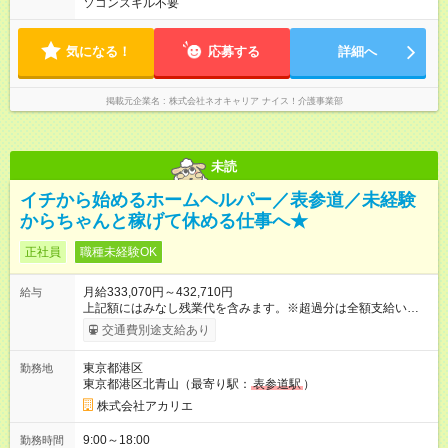
ソコンスキル不要
気になる！
応募する
詳細へ
掲載元企業名
株式会社ネオキャリア ナイス！介護事業部
未読
イチから始めるホームヘルパー／表参道／未経験
からちゃんと稼げて休める仕事へ★
正社員
職種未経験OK
月給333,070円～432,710円
給与
上記額にはみなし残業代を含みます。※超過分は全額支給いたし
ます。 みなし残業代 42,270円 ～ 54,910円／月 みなし残業時
交通費別途支給あり
間 20時間／月 ※資格・経験により記載金額から変動の可能性あ
り 【試用期間】試用期間あり 試用期間の長さ：3ヶ月 雇用形
東京都港区
勤務地
態、給与は本採用時と同じです。
東京都港区北青山（最寄り駅：
表参道駅
）
株式会社アカリエ
9:00～18:00
勤務時間