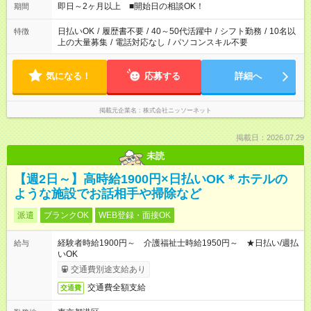
即日～2ヶ月以上 ■開始日の相談OK！
期間
日払いOK
/
履歴書不要
/
40～50代活躍中
/
シフト勤務
/
10名以
特徴
上の大量募集
/
電話対応なし
/
パソコンスキル不要
気になる！
応募する
詳細へ
掲載元企業名
株式会社ニッソーネット
掲載日：2026.07.29
未読
【週2日～】高時給1900円×日払いOK＊ホテルの
ような施設でお話相手や掃除など
派遣
ブランクOK
WEB登録・面接OK
経験者時給1900円～ 介護福祉士時給1950円～ ★日払い/週払
給与
いOK
交通費別途支給あり
交通費全額支給
交通費