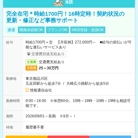
未読
完全在宅＊時給1700円！16時定時！契約状況の
更新・修正など事務サポート
派遣
職種未経験OK
ブランクOK
WEB登録・面接OK
時給1700円＋交 【月収例】272,000円～ ■給与の前払いが可
給与
能な速払いサービスあり
交通費別途支給あり
交通費支給あり
交通費
25～30万円
月収例
東京都品川区
勤務地
五反田駅から徒歩7分
/
大崎広小路駅から徒歩5分
情報通信会社
9:00～16:00 ※休憩60分。10時～18時・10時～19時も相談可
勤務時間
能です。
2026/09/01～長期 ※9月～！
期間
履歴書不要
特徴