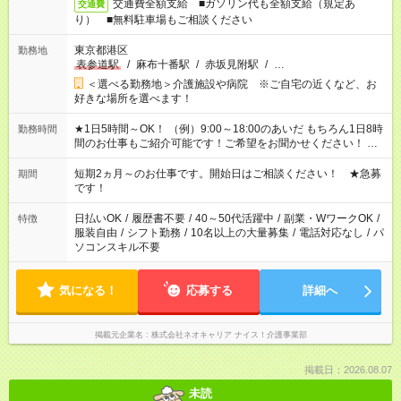
交通費全額支給 ■ガソリン代も全額支給（規定あ
交通費
り） ■無料駐車場もご相談ください
東京都港区
勤務地
表参道駅
/
麻布十番駅
/
赤坂見附駅
/
…
＜選べる勤務地＞介護施設や病院 ※ご自宅の近くなど、お
好きな場所を選べます！
★1日5時間～OK！ （例）9:00～18:00のあいだ もちろん1日8時
勤務時間
間のお仕事もご紹介可能です！ご希望をお聞かせください！ ※
週最低15時間以上の勤務が必要です
短期2ヵ月～のお仕事です。開始日はご相談ください！ ★急募
期間
です！
日払いOK
/
履歴書不要
/
40～50代活躍中
/
副業・WワークOK
/
特徴
服装自由
/
シフト勤務
/
10名以上の大量募集
/
電話対応なし
/
パ
ソコンスキル不要
気になる！
応募する
詳細へ
掲載元企業名
株式会社ネオキャリア ナイス！介護事業部
掲載日：2026.08.07
未読