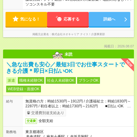
ソコンスキル不要
気になる！
応募する
詳細へ
掲載元企業名
株式会社ネオキャリア ナイス！介護事業部
掲載日：2026.08.07
未読
NEW
＼急な出費も安心／最短3日でお仕事スタートで
きる介護＊即日×日払いOK
派遣
職種未経験OK
社会人未経験OK
ブランクOK
WEB登録・面接OK
無資格の方：時給1530円～1912円 / 介護福祉士：時給1830円～
給与
2287円 / 初任者以上：時給1730円～2162円 ■日払いOK ■
日収例：1万2240円（時給1530円×8h）
交通費別途支給あり
全額支給
交通費
東京都港区
勤務地
表参道駅
/
麻布十番駅
/
赤坂見附駅
/
…