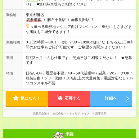
り） ■無料駐車場もご相談ください
東京都港区
勤務地
表参道駅
/
麻布十番駅
/
赤坂見附駅
/
…
＜選べる勤務地＞シニア向けマンション ※他にもさまざま
な施設をご紹介できます！
★1日5時間～OK！ （例）9:00～18:00のあいだ もちろん1日8時
勤務時間
間のお仕事もご紹介可能です！ご希望をお聞かせください！ ★
家庭の都合でお休みが必要な場合も遠慮なくご相談ください。
※週最低15時間以上の勤務が必要です
短期2ヵ月～のお仕事です。開始日はご相談ください！ ★急募
期間
です！
日払いOK
/
履歴書不要
/
40～50代活躍中
/
副業・WワークOK
/
特徴
服装自由
/
シフト勤務
/
10名以上の大量募集
/
電話対応なし
/
パ
ソコンスキル不要
気になる！
応募する
詳細へ
掲載元企業名
株式会社ネオキャリア ナイス！介護事業部
未読