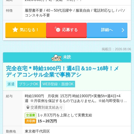
履歴書不要
/
40～50代活躍中
/
服装自由
/
電話対応なし
/
パソ
特徴
コンスキル不要
気になる！
応募する
詳細へ
掲載日：2026.08.06
未読
完全在宅＊時給1900円！週4日＆10～16時！メ
ディアコンサル企業で事務アシ
派遣
ブランクOK
WEB登録・面接OK
時給1900円 月収例 15万円 時給1900円×実働5h×週4日×4
給与
週 ※月収例を保証するものではありません。※給与即受取りサ
ービス利用可（利用条件有）
交通費別途支給あり
1ヶ月3万円を上限として実費支給
交通費
15～20万円
月収例
東京都千代田区
勤務地