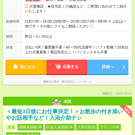
介護施設 ★自宅近くの施設など、ご希望に合わせてご紹介
いたします！
(1)07:00～16:00 (2)09:00～18:00 (3)17:00～09:00 ※ 上記は一
勤務時間
例です！その他シフトもご相談ください！
即日～2ヶ月以上
期間
日払いOK
/
履歴書不要
/
40～50代活躍中
/
シフト勤務
/
10名以
特徴
上の大量募集
/
電話対応なし
/
パソコンスキル不要
気になる！
応募する
詳細へ
掲載元企業名
株式会社ニッソーネット
掲載日：2026.08.07
未読
NEW
＜最短3日後にお仕事決定！＞お散歩の付き添い
やお話相手など！入浴介助ナシ
派遣
職種未経験OK
社会人未経験OK
大学生歓迎
ブランクOK