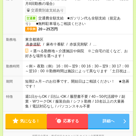
月8回勤務の場合）
交通費別途支給あり
交通費全額支給 ■ガソリン代も全額支給（規定あ
交通費
り） ■無料駐車場もご相談ください
20～25万円
月収例
東京都港区
勤務地
表参道駅
/
麻布十番駅
/
赤坂見附駅
/
…
＜選べる勤務地＞介護施設や病院 ※ご自宅の近くなど、お
好きな場所を選べます！
＜例＞ 夜勤（例） 16：00～翌9：00 16：30～翌9：30 17：00
勤務時間
～翌10：00 ※勤務時間は施設によって異なります 「土日祝は休
みたい」 「しっかり稼ぎたい」 「もう少し遅い時間から始めた
い」など ご希望にあったお仕事をご案内いたします。 ※未経験
短期2ヵ月～のお仕事です。開始日はご相談ください！ ★急募
期間
の方の場合は1～2ヶ月間は日中での仕事を経験いただき、 お
です！
仕事に慣れてからの夜勤になります。 ★家庭の都合でお休みが
必要な場合も遠慮なくご相談ください。
週1日からOK
/
日払いOK
/
履歴書不要
/
40～50代活躍中
/
副
特徴
業・WワークOK
/
服装自由
/
シフト勤務
/
10名以上の大量募
集
/
電話対応なし
/
パソコンスキル不要
気になる！
応募する
詳細へ