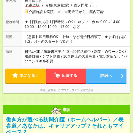
東京都港区
勤務地
表参道駅
/
赤坂(東京都)駅
/
虎ノ門駅
/
…
介護施設や病院 ※ご自宅近辺からご案内可能
★【日勤のみ】1日5時間～OK！ ≪シフト例≫ 9:00～14:00
勤務時間
10:00～15:00 12:00～17:00 など
【急募】即日勤務OK！中旬～など開始日相談可 ★まずはお試
期間
し2カ月～のスタートも歓迎！
日払いOK
/
履歴書不要
/
40～50代活躍中
/
副業・WワークOK
/
特徴
服装自由
/
シフト勤務
/
10名以上の大量募集
/
電話対応なし
/
パ
ソコンスキル不要
気になる！
応募する
詳細へ
掲載元企業名
ケアスタッフィング株式会社
未読
働き方が選べる訪問介護（ホームヘルパー）／表
参道／あなたは、キャリアアップ？それともマイ
ペース？