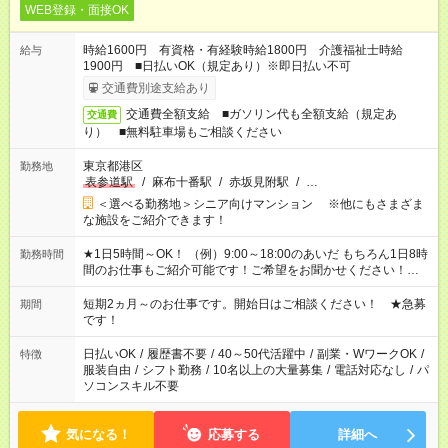
WEB登録・面接OK
時給1600円 有資格・有経験時給1800円 介護福祉士時給
給与
1900円 ■日払いOK（規定あり）※即日払い不可
交通費別途支給あり
交通費全額支給 ■ガソリン代も全額支給（規定あ
交通費
り） ■無料駐車場もご相談ください
東京都港区
勤務地
表参道駅
/
麻布十番駅
/
赤坂見附駅
/
…
＜選べる勤務地＞シニア向けマンション ※他にもさまざま
な施設をご紹介できます！
★1日5時間～OK！ （例）9:00～18:00のあいだ もちろん1日8時
勤務時間
間のお仕事もご紹介可能です！ご希望をお聞かせください！★家
庭の都合でお休みが必要な場合も遠慮なくご相談ください。 ※
週最低15時間以上の勤務が必要です
短期2ヵ月～のお仕事です。開始日はご相談ください！ ★急募
期間
です！
日払いOK
/
履歴書不要
/
40～50代活躍中
/
副業・WワークOK
/
特徴
服装自由
/
シフト勤務
/
10名以上の大量募集
/
電話対応なし
/
パ
ソコンスキル不要
気になる！
応募する
詳細へ