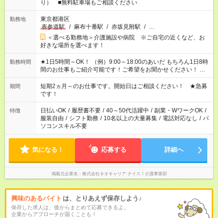
り） ■無料駐車場もご相談ください
東京都港区
勤務地
表参道駅
/
麻布十番駅
/
赤坂見附駅
/
…
＜選べる勤務地＞介護施設や病院 ※ご自宅の近くなど、お
好きな場所を選べます！
★1日5時間～OK！ （例）9:00～18:00のあいだ もちろん1日8時
勤務時間
間のお仕事もご紹介可能です！ご希望をお聞かせください！ ★
家庭の都合でお休みが必要な場合も遠慮なくご相談ください。
※週最低15時間以上の勤務が必要です
短期2ヵ月～のお仕事です。開始日はご相談ください！ ★急募
期間
です！
日払いOK
/
履歴書不要
/
40～50代活躍中
/
副業・WワークOK
/
特徴
服装自由
/
シフト勤務
/
10名以上の大量募集
/
電話対応なし
/
パ
ソコンスキル不要
気になる！
応募する
詳細へ
掲載元企業名
株式会社ネオキャリア ナイス！介護事業部
興味のあるバイト
は、とりあえず保存しよう♪
保存した求人は、後からまとめて応募できるよ。
企業からアプローチが届くことも！