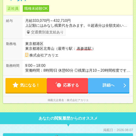
正社員
職種未経験OK
月給333,070円～432,710円
給与
上記額にはみなし残業代を含みます。※超過分は全額支給いたし
ます。 みなし残業代 42,270円 ～ 54,910円／月 みなし残業時
交通費別途支給あり
間 20時間／月 【試用期間】試用期間あり 試用期間の長さ：3ヶ
月 雇用形態、給与は本採用時と同じです。
東京都港区
勤務地
東京都港区北青山（最寄り駅：
表参道駅
）
株式会社アカリエ
9:00～18:00
勤務時間
実働時間：8時間/日 休憩60分 ◎残業は月10～20時間程度です！
◎お客様のご依頼により前後する可能性があります。
気になる！
応募する
詳細へ
掲載元企業名
株式会社アカリエ
あなたの閲覧履歴からのオススメ
掲載日：2026.08.07