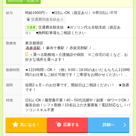
WEB登録・面接OK
時給1600円～ ■日払いOK（規定あり）※即日払い不可
給与
交通費別途支給あり
交通費全額支給 ■ガソリン代も全額支給（規定あ
交通費
り） ■無料駐車場もご相談ください
東京都港区
勤務地
表参道駅
/
麻布十番駅
/
赤坂見附駅
/
…
＜選べる勤務地＞介護施設や病院 ※ご自宅の近くなど、お
好きな場所を選べます！
★1日5時間～OK！ （例）9:00～18:00のあいだ もちろん1日8時
勤務時間
間のお仕事もご紹介可能です！ご希望をお聞かせください！★家
庭の都合でお休みが必要な場合も遠慮なくご相談ください。 ※
週最低15時間以上の勤務が必要です
短期2ヵ月～のお仕事です。開始日はご相談ください！ ★急募
期間
です！
日払いOK
/
履歴書不要
/
40～50代活躍中
/
副業・WワークOK
/
特徴
服装自由
/
シフト勤務
/
10名以上の大量募集
/
電話対応なし
/
パ
ソコンスキル不要
気になる！
応募する
詳細へ