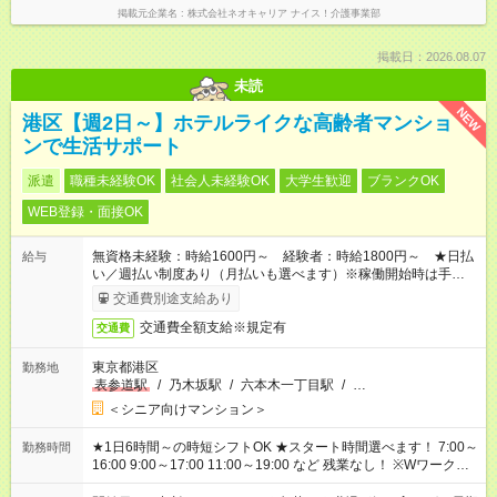
掲載元企業名
株式会社ネオキャリア ナイス！介護事業部
掲載日：2026.08.07
未読
NEW
港区【週2日～】ホテルライクな高齢者マンショ
ンで生活サポート
派遣
職種未経験OK
社会人未経験OK
大学生歓迎
ブランクOK
WEB登録・面接OK
無資格未経験：時給1600円～ 経験者：時給1800円～ ★日払
給与
い／週払い制度あり（月払いも選べます）※稼働開始時は手続き
完了次第のお支払いとなります。
交通費別途支給あり
交通費全額支給※規定有
交通費
東京都港区
勤務地
表参道駅
/
乃木坂駅
/
六本木一丁目駅
/
…
＜シニア向けマンション＞
★1日6時間～の時短シフトOK ★スタート時間選べます！ 7:00～
勤務時間
16:00 9:00～17:00 11:00～19:00 など 残業なし！ ※Wワークの
場合、他のお仕事と合わせ週40時間超の就業はご案内できませ