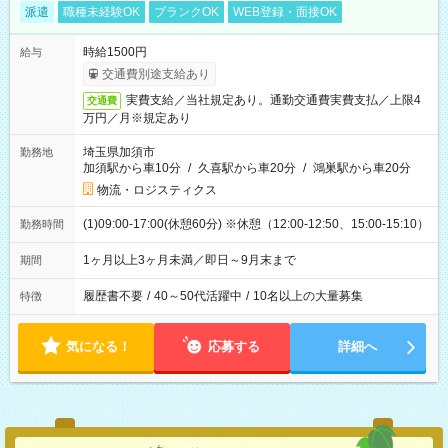
派遣
職種未経験OK
ブランクOK
WEB登録・面接OK
時給1500円
給与
交通費別途支給あり
実費支給／当社規定あり。通勤交通費実費支払／上限4
交通費
万円／月※規定あり
埼玉県加須市
勤務地
加須駅から車10分
/
久喜駅から車20分
/
鴻巣駅から車20分
物流・ロジスティクス
(1)09:00-17:00(休憩60分) ※休憩（12:00-12:50、15:00-15:10）
勤務時間
1ヶ月以上3ヶ月未満／即日～9月末まで
期間
履歴書不要
/
40～50代活躍中
/
10名以上の大量募集
特徴
気になる！
応募する
詳細へ