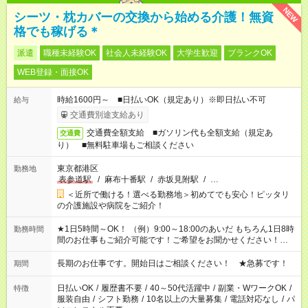
NEW
シーツ・枕カバーの交換から始める介護！無資
格でも稼げる＊
派遣
職種未経験OK
社会人未経験OK
大学生歓迎
ブランクOK
WEB登録・面接OK
時給1600円～ ■日払いOK（規定あり）※即日払い不可
給与
交通費別途支給あり
交通費全額支給 ■ガソリン代も全額支給（規定あ
交通費
り） ■無料駐車場もご相談ください
東京都港区
勤務地
表参道駅
/
麻布十番駅
/
赤坂見附駅
/
…
＜近所で働ける！選べる勤務地＞初めてでも安心！ピッタリ
の介護施設や病院をご紹介！
★1日5時間～OK！ （例）9:00～18:00のあいだ もちろん1日8時
勤務時間
間のお仕事もご紹介可能です！ご希望をお聞かせください！★家
庭の都合でお休みが必要な場合も遠慮なくご相談ください。 ※
週最低15時間以上の勤務が必要です
長期のお仕事です。開始日はご相談ください！ ★急募です！
期間
日払いOK
/
履歴書不要
/
40～50代活躍中
/
副業・WワークOK
/
特徴
服装自由
/
シフト勤務
/
10名以上の大量募集
/
電話対応なし
/
パ