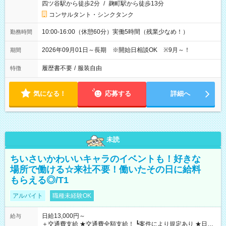
四ツ谷駅から徒歩2分
/
麹町駅から徒歩13分
コンサルタント・シンクタンク
10:00-16:00（休憩60分）実働5時間（残業少なめ！）
勤務時間
2026年09月01日～長期 ※開始日相談OK ※9月～！
期間
履歴書不要
/
服装自由
特徴
気になる！
応募する
詳細へ
未読
ちいさいかわいいキャラのイベントも！好きな
場所で働ける☆来社不要！働いたその日に給料
もらえる◎/T1
アルバイト
職種未経験OK
日給13,000円～
給与
＋交通費支給 ★交通費全額支給！ ┗案件により規定あり ★日払