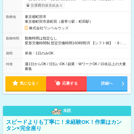
いOK！（規定あり） ┗働いたその日に現金GET♪ お仕事後はコ
交通費別途支給あり
ンビニATMから 日払い分を引き落とせます！ 【試用期間】試
用期間なし
東京都町田市
勤務地
東京都町田市原町田（最寄り駅：町田駅）
株式会社ワンベルウッズ
勤務時間は指定なし
勤務時間
変形労働時間制 想定労働時間160時間/月 【シフト例】 ・8：00
～21：00
単発・1日のみOK
期間
週1日からOK / 日払いOK / 副業・WワークOK / 10名以上の大量
特徴
募集
気になる！
応募する
詳細へ
未読
スピードよりも丁寧に！未経験OK！作業はカン
タン×完全座り