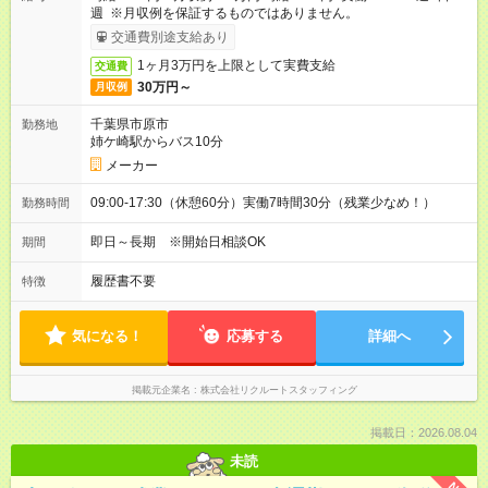
週 ※月収例を保証するものではありません。
交通費別途支給あり
1ヶ月3万円を上限として実費支給
交通費
30万円～
月収例
千葉県市原市
勤務地
姉ケ崎駅からバス10分
メーカー
09:00-17:30（休憩60分）実働7時間30分（残業少なめ！）
勤務時間
即日～長期 ※開始日相談OK
期間
履歴書不要
特徴
気になる！
応募する
詳細へ
掲載元企業名
株式会社リクルートスタッフィング
掲載日：2026.08.04
未読