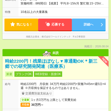
実働時間：8時間/日 【残業】 平均:8~15h/⽉ 繁忙期:15~25h/⽉
※勤務日は⽕曜日～⼟曜日 ※担当プロジェクトによっては勤務時
間が異なる事もありますので、双方合意の上で決定いたしま
10名以上の大量募集
特徴
す。 ※超過勤務手当100％支給
気になる！
応募する
詳細へ
掲載元企業名
株式会社ワールドインテック R＆D事業部
掲載日：2026.08.04
未読
NEW
時給2200円！残業ほぼなし▼車通勤OK＊新三
郷での研究開発関連（医療系）
派遣
ブランクOK
WEB登録・面接OK
時給2200円 月収例 34万円 時給2200円×実働7h45m×週5日×4
給与
週 ※月収例を保証するものではありません。
交通費別途支給あり
1ヶ月3万円を上限として実費支給
交通費
30万円～
月収例