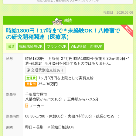
掲載元企業名
株式会社リクルートスタッフィング
掲載日：2026.08.06
未読
NEW
時給1800円！17時まで＊未経験OK！八幡宿で
の研究開発関連（医療系）
派遣
職種未経験OK
ブランクOK
WEB登録・面接OK
時給1800円 月収例 27万円 時給1800円×実働7h30m×週5日×4
給与
週+残業1h ※月収例を保証するものではありません。
交通費別途支給あり
1ヶ月3万円を上限として実費支給
交通費
25～30万円
月収例
千葉県市原市
勤務地
八幡宿駅からバス10分
/
五井駅からバス5分
メーカー
08:30-17:00（休憩60分）実働7時間30分（残業少なめ！）
勤務時間
即日～長期 ※開始日相談OK
期間