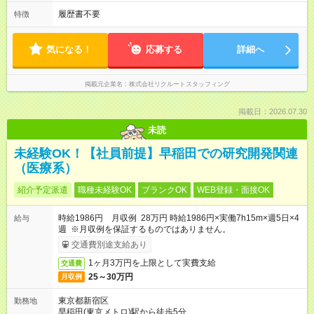
履歴書不要
特徴
気になる！
応募する
詳細へ
掲載元企業名
株式会社リクルートスタッフィング
掲載日：2026.07.30
未読
未経験OK！【社員前提】早稲田での研究開発関連
（医療系）
紹介予定派遣
職種未経験OK
ブランクOK
WEB登録・面接OK
時給1986円 月収例 28万円 時給1986円×実働7h15m×週5日×4
給与
週 ※月収例を保証するものではありません。
交通費別途支給あり
1ヶ月3万円を上限として実費支給
交通費
25～30万円
月収例
東京都新宿区
勤務地
早稲田(東京メトロ)駅から徒歩5分