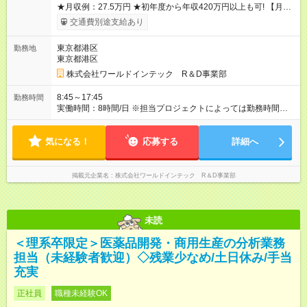
★月収例：27.5万円 ★初年度から年収420万円以上も可! 【月
給】21万5000円×12ヶ月 【家賃補助】6.7万円×12ヶ月 ※最大
交通費別途支給あり
【賞与】4ヶ月分（4.5ヶ月分の実績も!）
―――――――――――――――――― 【合計】年424.4万円
東京都港区
勤務地
この収入が手堅く狙えます。資格手当の支給や、年2回分の帰省
東京都港区
費用全額負担も! ★あなたの頑張りを給与に反映！ 案件ごとでは
なく、スキルの向上・資格取得・社内試験の結果、配属先での
株式会社ワールドインテック R＆D事業部
評価などを給与に反映。研究者としての努力がしっかり報われ
る体制です！ ※別途賞与年2回支給（昨年度実績は約3.8～4.5ヶ
8:45～17:45
勤務時間
月分）。 ※残業代は別途全額支給いたします。 ※年齢、スキ
実働時間：8時間/日 ※担当プロジェクトによっては勤務時間が異
ル、適性などを考慮のうえ決定します。 【試用期間】試用期間
なる事もありますので、双方合意の上で決定いたします。 ※超
あり 試用期間の長さ：3ヶ月 雇用形態、給与は本採用時と同じ
過勤務手当100％支給
です。
気になる！
応募する
詳細へ
掲載元企業名
株式会社ワールドインテック R＆D事業部
未読
＜理系卒限定＞医薬品開発・商用生産の分析業務
担当（未経験者歓迎）◇残業少なめ/土日休み/手当
充実
正社員
職種未経験OK