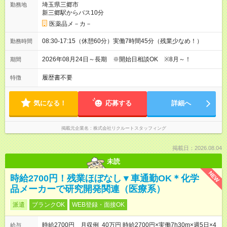
埼玉県三郷市
勤務地
新三郷駅からバス10分
医薬品メ－カ－
08:30-17:15（休憩60分）実働7時間45分（残業少なめ！）
勤務時間
2026年08月24日～長期 ※開始日相談OK ※8月～！
期間
履歴書不要
特徴
気になる！
応募する
詳細へ
掲載元企業名
株式会社リクルートスタッフィング
掲載日：2026.08.04
未読
NEW
時給2700円！残業ほぼなし▼車通勤OK＊化学
品メーカーで研究開発関連（医療系）
派遣
ブランクOK
WEB登録・面接OK
時給2700円 月収例 40万円 時給2700円×実働7h30m×週5日×4
給与