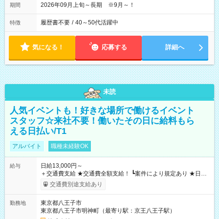
2026年09月上旬～長期 ※9月～！
期間
履歴書不要
/
40～50代活躍中
特徴
気になる！
応募する
詳細へ
未読
人気イベントも！好きな場所で働けるイベント
スタッフ☆来社不要！働いたその日に給料もら
える日払い/T1
アルバイト
職種未経験OK
日給13,000円～
給与
＋交通費支給 ★交通費全額支給！ ┗案件により規定あり ★日払
いOK！（規定あり） ┗働いたその日に現金GET♪ お仕事後はコ
交通費別途支給あり
ンビニATMから 日払い分を引き落とせます！ 【試用期間】試
用期間なし
東京都八王子市
勤務地
東京都八王子市明神町（最寄り駅：京王八王子駅）