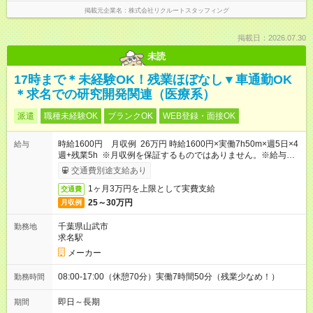
掲載元企業名
株式会社リクルートスタッフィング
掲載日：2026.07.30
未読
17時まで＊未経験OK！残業ほぼなし▼車通勤OK
＊求名での研究開発関連（医療系）
派遣
職種未経験OK
ブランクOK
WEB登録・面接OK
時給1600円 月収例 26万円 時給1600円×実働7h50m×週5日×4
給与
週+残業5h ※月収例を保証するものではありません。※給与即受
取りサービス利用可（利用条件有）
交通費別途支給あり
1ヶ月3万円を上限として実費支給
交通費
25～30万円
月収例
千葉県山武市
勤務地
求名駅
メーカー
08:00-17:00（休憩70分）実働7時間50分（残業少なめ！）
勤務時間
即日～長期
期間