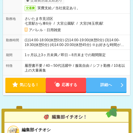
交通費別途支給あり
実費支給／当社規定あり。
交通費
さいたま市見沼区
勤務地
七里駅から車6分
/
大宮公園駅
/
大宮(埼玉県)駅
アパレル・日用雑貨
(1)14:00-18:00(休憩0分) (2)14:00-19:00(休憩0分) (3)14:00-
勤務時間
19:30(休憩0分) (4)14:00-20:00(休憩45分) ※お好きな時間が選べ
ます
1ヶ月以上3ヶ月未満／即日～8月末までの期間限定
期間
履歴書不要
/
40～50代活躍中
/
服装自由
/
シフト勤務
/
10名以
特徴
上の大量募集
気になる！
応募する
詳細へ
編集部イチオシ