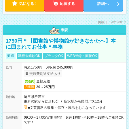
気になる！
応募する
詳細へ
掲載日：2026.08.03
未読
1750円＊【図書館や博物館が好きなかたへ】本
に囲まれてお仕事＊事務
派遣
職種未経験OK
ブランクOK
WEB登録・面接OK
時給1750円 月収例 245,000円
給与
交通費別途支給あり
全額支給
交通費
20～25万円
月収例
埼玉県所沢市
勤務地
東所沢駅から徒歩10分
/
所沢駅から民間バス12分
■文芸資料の収集・保存・展示をおこなっています
09:00～17:00(実働7時間 休憩1時間) ※10時～18時もご相談OK
勤務時間
です！