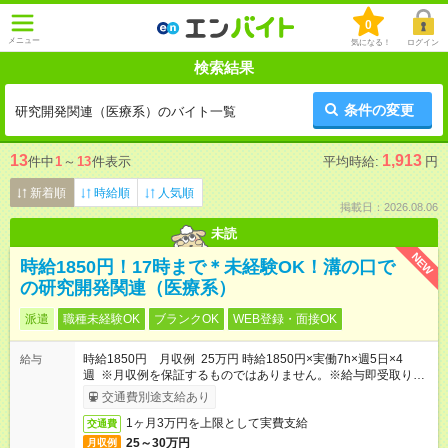
0
メニュー
気になる！
ログイン
検索結果
条件の変更
研究開発関連（医療系）のバイト一覧
13
1,913
件中
1
～
13
件表示
平均時給:
円
新着順
時給順
人気順
掲載日：2026.08.06
未読
NEW
時給1850円！17時まで＊未経験OK！溝の口で
の研究開発関連（医療系）
派遣
職種未経験OK
ブランクOK
WEB登録・面接OK
時給1850円 月収例 25万円 時給1850円×実働7h×週5日×4
給与
週 ※月収例を保証するものではありません。※給与即受取りサ
ービス利用可（利用条件有）
交通費別途支給あり
1ヶ月3万円を上限として実費支給
交通費
25～30万円
月収例