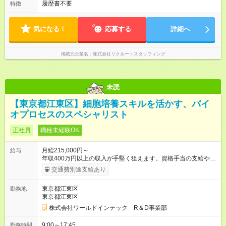
履歴書不要
特徴
気になる！
応募する
詳細へ
掲載元企業名
株式会社リクルートスタッフィング
未読
【東京都江東区】細胞培養スキルを活かす、バイ
オプロセスのスペシャリスト
正社員
職種未経験OK
月給215,000円～
給与
年収400万円以上の収入が手堅く狙えます。資格手当の支給や、
年2回分の帰省費用全額負担も! ※1 規定あり ※2 賞与年2回支給
交通費別途支給あり
（昨年度実績は約3.8ヶ月分）。 ★あなたの頑張りを給与に反
映！ 案件ごとではなく、スキルの向上・資格取得・社内試験の
東京都江東区
勤務地
結果、配属先での評価などを給与に反映。研究者としての努力
東京都江東区
がしっかり報われる体制です！ ◎残業代は別途全額支給いたし
ます。 ◎年齢、スキル、適性などを考慮のうえ決定します。
株式会社ワールドインテック R＆D事業部
【試用期間】試用期間あり 試用期間の長さ：3ヶ月 雇用形態、
給与は本採用時と同じです。
9:00～17:45
勤務時間