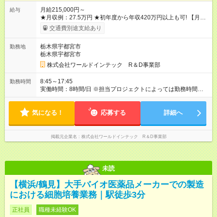
月給215,000円～
給与
★月収例：27.5万円 ★初年度から年収420万円以上も可! 【月
給】21万5000円×12ヶ月 【家賃補助】6.7万円×12ヶ月 ※最大
交通費別途支給あり
【賞与】4ヶ月分（4.5ヶ月分の実績も!）
―――――――――――――――――― 【合計】年424.4万円
栃木県宇都宮市
勤務地
この収入が手堅く狙えます。資格手当の支給や、年2回分の帰省
栃木県宇都宮市
費用全額負担も! ★あなたの頑張りを給与に反映！ 案件ごとでは
なく、スキルの向上・資格取得・社内試験の結果、配属先での
株式会社ワールドインテック R＆D事業部
評価などを給与に反映。研究者としての努力がしっかり報われ
る体制です！ ※別途賞与年2回支給（昨年度実績は約3.8～4.5ヶ
8:45～17:45
勤務時間
月分）。 ※残業代は別途全額支給いたします。 ※年齢、スキ
実働時間：8時間/日 ※担当プロジェクトによっては勤務時間が異
ル、適性などを考慮のうえ決定します。 【試用期間】試用期間
なる事もありますので、双方合意の上で決定いたします。 ※超
あり 試用期間の長さ：3ヶ月 雇用形態、給与は本採用時と同じ
過勤務手当100％支給
です。
気になる！
応募する
詳細へ
掲載元企業名
株式会社ワールドインテック R＆D事業部
未読
【横浜/鶴見】大手バイオ医薬品メーカーでの製造
における細胞培養業務｜駅徒歩3分
正社員
職種未経験OK