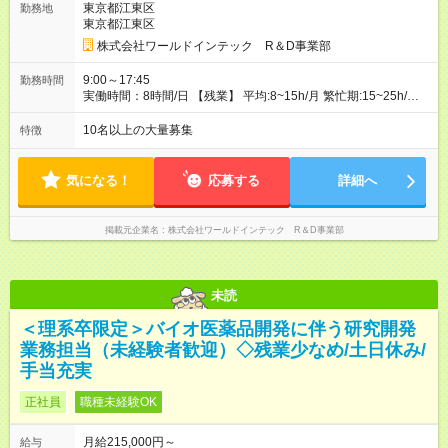
東京都江東区
勤務地
結果、配属先での評価などを給与に反映。研究者としての努力
東京都江東区
がしっかり報われる体制です！ ◎残業代は別途全額支給いたし
ます。 ◎年齢、スキル、適性などを考慮のうえ決定します。
株式会社ワールドインテック R＆D事業部
【試用期間】試用期間あり 試用期間の長さ：3ヶ月 雇用形態、
給与は本採用時と同じです。
9:00～17:45
勤務時間
実働時間：8時間/日 【残業】 平均:8~15h/⽉ 繁忙期:15~25h/⽉
※勤務日は⽕曜日～⼟曜日 ※担当プロジェクトによっては勤務時
間が異なる事もありますので、双方合意の上で決定いたしま
10名以上の大量募集
特徴
す。 ※超過勤務手当100％支給
気になる！
応募する
詳細へ
掲載元企業名
株式会社ワールドインテック R＆D事業部
未読
＜理系卒限定＞バイオ医薬品開発に伴う研究開発
業務担当（未経験者歓迎）◇残業少なめ/土日休み/
手当充実
正社員
職種未経験OK
月給215,000円～
給与