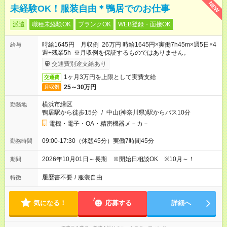
NEW
未経験OK！服装自由＊鴨居でのお仕事
派遣
職種未経験OK
ブランクOK
WEB登録・面接OK
時給1645円 月収例 26万円 時給1645円×実働7h45m×週5日×4
給与
週+残業5h ※月収例を保証するものではありません。
交通費別途支給あり
1ヶ月3万円を上限として実費支給
交通費
25～30万円
月収例
横浜市緑区
勤務地
鴨居駅から徒歩15分
/
中山(神奈川県)駅からバス10分
電機・電子・OA・精密機器メ－カ－
09:00-17:30（休憩45分）実働7時間45分
勤務時間
2026年10月01日～長期 ※開始日相談OK ※10月～！
期間
履歴書不要
/
服装自由
特徴
気になる！
応募する
詳細へ