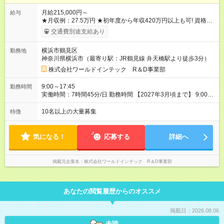
月給215,000円～
給与
★月収例：27.5万円 ★初年度から年収420万円以上も可! 資格手
当の支給や、年2回分の帰省費用全額負担も! ★あなたの頑張り
交通費別途支給あり
を給与に反映！ 案件ごとではなく、スキルの向上・資格取得・
社内試験の結果、配属先での評価などを給与に反映。研究者と
横浜市鶴見区
勤務地
しての努力がしっかり報われる体制です！ ※別途賞与年2回支給
神奈川県横浜市（最寄り駅：JR鶴見線 弁天橋駅より徒歩3分）
（昨年度実績は約3.8ヶ月分）。 ※残業代は別途全額支給いたし
ます。 ※年齢、スキル、適性などを考慮のうえ決定します。
株式会社ワールドインテック R＆D事業部
【試用期間】試用期間あり 試用期間の長さ：3ヶ月 雇用形態、
給与は本採用時と同じです。
9:00～17:45
勤務時間
実働時間：7時間45分/日 勤務時間 【2027年3月頃まで】 9:00～
17:45 （休憩60分） 【2027年4月以降】 6:30～15:15 14:45～
23:30 の交代勤務を予定 ※終電時間等を考慮したシフト調整あり
10名以上の大量募集
特徴
気になる！
応募する
詳細へ
掲載元企業名
株式会社ワールドインテック R＆D事業部
あなたの閲覧履歴からのオススメ
掲載日：2026.08.06
未読