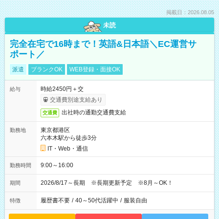
掲載日：2026.08.05
未読
完全在宅で16時まで！英語&日本語＼EC運営サ
ポート／
派遣
ブランクOK
WEB登録・面接OK
時給2450円＋交
給与
交通費別途支給あり
出社時の通勤交通費支給
交通費
東京都港区
勤務地
六本木駅から徒歩3分
IT・Web・通信
9:00～16:00
勤務時間
2026/8/17～長期 ※長期更新予定 ※8月～OK！
期間
履歴書不要
/
40～50代活躍中
/
服装自由
特徴