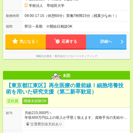
学校法人 早稲田大学
09:00-17:15（休憩60分）実働7時間15分（残業少なめ！）
勤務時間
即日～長期 ※開始日相談OK
期間
気になる！
応募する
詳細へ
掲載元企業名
株式会社リクルートスタッフィング
未読
【東京都江東区】再生医療の最前線！細胞培養技
術を用いた研究支援（第二新卒歓迎）
正社員
職種未経験OK
月給215,000円～
給与
年収400万円以上の収入が手堅く狙えます。資格手当の支給や、
年2回分の帰省費用全額負担も! ※1 規定あり ※2 賞与年2回支給
交通費別途支給あり
（昨年度実績は約3.8ヶ月分）。 ★あなたの頑張りを給与に反
映！ 案件ごとではなく、スキルの向上・資格取得・社内試験の