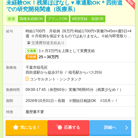
NEW
未経験OK！残業ほぼなし▼車通勤OK＊四街道
での研究開発関連（医療系）
派遣
職種未経験OK
ブランクOK
WEB登録・面接OK
時給1700円 月収例 26万円 時給1700円×実働7h45m×週5日×4
給与
週 ※月収例を保証するものではありません。※給与即受取りサ
ービス利用可（利用条件有）
交通費別途支給あり
1ヶ月3万円を上限として実費支給
交通費
25～30万円
月収例
千葉市稲毛区
勤務地
四街道駅から徒歩37分
/
稲毛駅からバス20分
コンサルタント・シンクタンク
09:00-17:45（休憩60分）実働7時間45分（残業少なめ！）
勤務時間
2026年10月01日～長期 ※開始日相談OK ※10月～！
期間
履歴書不要
特徴
気になる！
応募する
詳細へ