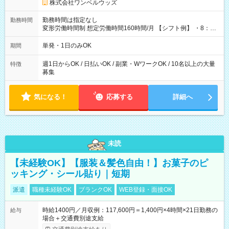
株式会社ワンベルウッズ
勤務時間は指定なし
勤務時間
変形労働時間制 想定労働時間160時間/月 【シフト例】 ・8：00
～21：00
単発・1日のみOK
期間
週1日からOK / 日払いOK / 副業・WワークOK / 10名以上の大量
特徴
募集
気になる！
応募する
詳細へ
未読
【未経験OK】【服装＆髪色自由！】お菓子のピ
ッキング・シール貼り｜短期
派遣
職種未経験OK
ブランクOK
WEB登録・面接OK
時給1400円／月収例：117,600円＝1,400円×4時間×21日勤務の
給与
場合＋交通費別途支給