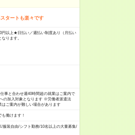
事スタートも楽々です
2400円以上★日払い／週払い制度あり（月払い
となります。
のお仕事と合わせ週40時間超の就業はご案内で
険への加入対象となります ※労働者派遣法
業はご案内が難しい場合があります
でも働けます！
K
/
服装自由
/
シフト勤務
/
10名以上の大量募集
/