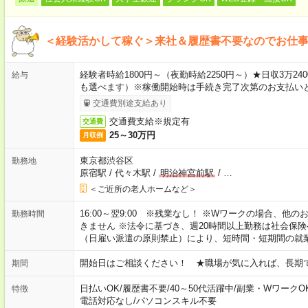
＜経験活かして稼ぐ＞来社＆履歴書不要なのでお仕
経験者時給1800円～（夜勤時給2250円～）★日収3万
給与
も選べます）※稼働開始時は手続き完了次第のお支払い
交通費別途支給あり
交通費支給※規定有
交通費
25～30万円
月収例
東京都渋谷区
勤務地
原宿駅
/
代々木駅
/
明治神宮前駅
/
…
＜ご近所の老人ホームなど＞
16:00～翌9:00 ※残業なし！ ※Wワークの場合、他
勤務時間
きません ※法令に基づき、週20時間以上勤務は社会保
（日雇い派遣の原則禁止）により、短時間・短期間の就
開始日はご相談ください！ ★職場が気に入れば、長期
期間
日払いOK
/
履歴書不要
/
40～50代活躍中
/
副業・WワークO
特徴
電話対応なし
/
パソコンスキル不要