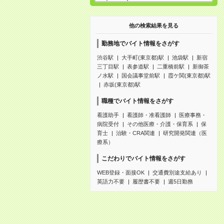
他の検索結果を見る
勤務地でバイト情報をさがす
渋谷駅
大手町(東京都)駅
池袋駅
新宿
三丁目駅
表参道駅
二重橋前駅
新御茶
ノ水駅
国会議事堂前駅
霞ケ関(東京都)駅
赤坂(東京都)駅
職種でバイト情報をさがす
看護助手
看護師・准看護師
医療事務・
病院受付
その他医療・介護・保育系
保
育士
治験・CRA関連
研究開発関連（医
療系）
こだわりでバイト情報をさがす
WEB登録・面接OK
交通費別途支給あり
英語力不要
履歴書不要
週5日勤務