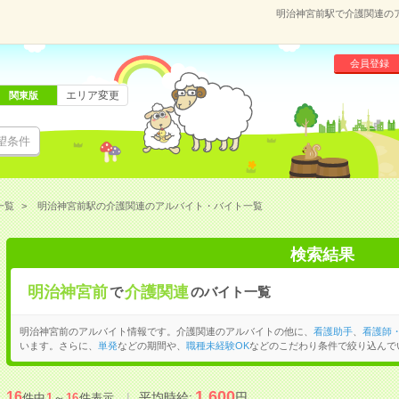
明治神宮前駅で介護関連の
会員登録
エリア変更
関東版
望条件
一覧
明治神宮前駅の介護関連のアルバイト・バイト一覧
検索結果
明治神宮前
介護関連
で
のバイト一覧
明治神宮前のアルバイト情報です。介護関連のアルバイトの他に、
看護助手
、
看護師
います。さらに、
単発
などの期間や、
職種未経験OK
などのこだわり条件で絞り込んで
1,600
16
平均時給:
円
件中
1
～
16
件表示