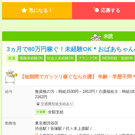
気になる！
応募する
未読
3ヵ月で80万円稼ぐ！未経験OK＊おばあちゃ
派遣
職種未経験OK
社会人未経験OK
ブランクOK
WEB登録・面接OK
【短期間でガッツリ稼ぐなら介護】 年齢・学歴不問＊
無資格の方：時給1530円～1912円 / 介護福祉士：時給183
給与
2162円
交通費別途支給あり
全額支給
交通費
東京都渋谷区
勤務地
渋谷駅
/
笹塚駅
/
代々木上原駅
/
…