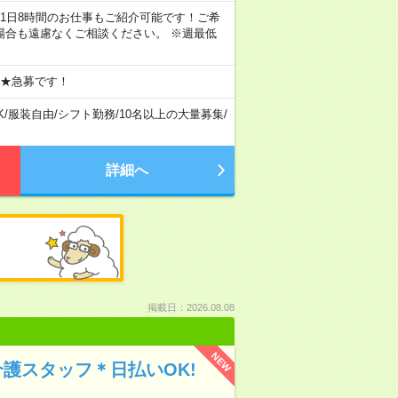
ちろん1日8時間のお仕事もご紹介可能です！ご希
場合も遠慮なくご相談ください。 ※週最低
 ★急募です！
K
/
服装自由
/
シフト勤務
/
10名以上の大量募集
/
詳細へ
掲載日：2026.08.08
NEW
介護スタッフ＊日払いOK!