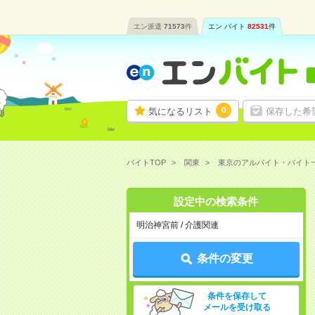
エン派遣
71573
件
エン バイト
82531
件
0
気になるリスト
保存した希
バイトTOP
関東
東京のアルバイト・バイト
設定中の検索条件
明治神宮前 / 介護関連
条件の変更
条件を保存して
メールを受け取る