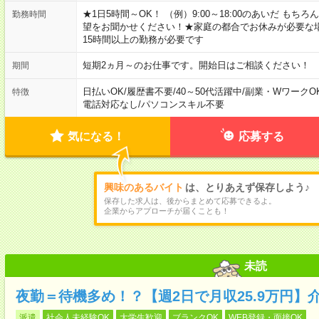
★1日5時間～OK！ （例）9:00～18:00のあいだ も
勤務時間
望をお聞かせください！★家庭の都合でお休みが必要な
15時間以上の勤務が必要です
短期2ヵ月～のお仕事です。開始日はご相談ください！
期間
日払いOK
/
履歴書不要
/
40～50代活躍中
/
副業・WワークO
特徴
電話対応なし
/
パソコンスキル不要
気になる！
応募する
興味のあるバイト
は、とりあえず保存しよう♪
保存した求人は、後からまとめて応募できるよ。
企業からアプローチが届くことも！
未読
夜勤＝待機多め！？【週2日で月収25.9万円】
派遣
社会人未経験OK
大学生歓迎
ブランクOK
WEB登録・面接OK