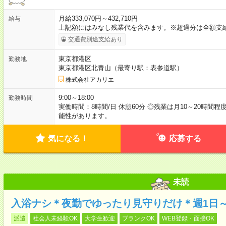
月給333,070円～432,710円
給与
上記額にはみなし残業代を含みます。※超過分は全額支
交通費別途支給あり
東京都港区
勤務地
東京都港区北青山（最寄り駅：表参道駅）
株式会社アカリエ
9:00～18:00
勤務時間
実働時間：8時間/日 休憩60分 ◎残業は月10～20時
能性があります。
気になる！
応募する
未読
入浴ナシ＊夜勤でゆったり見守りだけ＊週1日
派遣
社会人未経験OK
大学生歓迎
ブランクOK
WEB登録・面接OK