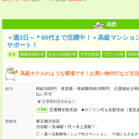
未読
＜週3日～＊60代まで活躍中！＞高級マンショ
サポート！
派遣
職種未経験OK
社会人未経験OK
大学生歓迎
ブランクOK
WEB
高級ホテルのような職場です！お買い物代行など生
時給1600円 有資格・有経験時給1800円 介護福祉士時
給与
払い不可
交通費別途支給あり
交通費全額支給 ■ガソリン代も全額支給（規定
交通費
東京都渋谷区
勤務地
渋谷駅
/
笹塚駅
/
代々木上原駅
/
…
＜選べる勤務地＞シニア向けマンション ※他にもさまざ