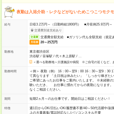
夜勤は入浴介助・レクなどがないためこつこつモク
日収3.2万円～（日勤時給1800円） ■月収例25.9万円
給与
交通費別途支給あり
交通費全額支給 ■ガソリン代も全額支給（規定
交通費
20～25万円
月収例
東京都渋谷区
勤務地
渋谷駅
/
笹塚駅
/
代々木上原駅
/
…
＜選べる勤務地＞介護施設や病院 ※ご自宅の近くなど、
＜例＞ 夜勤（例） 16：00～翌9：00 16：30～翌9：30
勤務時間
て異なります 「土日祝は休みたい」 「しっかり稼ぎた
ご希望にあったお仕事をご案内いたします。 ※未経験の
験いただき、 お仕事に慣れてからの夜勤になります。
なくご相談ください。
短期2ヵ月～のお仕事です。開始日はご相談ください！
期間
週1日からOK
/
日払いOK
/
履歴書不要
/
40～50代活躍中
/
副
特徴
上の大量募集
/
電話対応なし
/
パソコンスキル不要