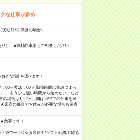
モクな仕事が多め
～（夜勤月8回勤務の場合）
あり） ■無料駐車場もご相談ください
お好きな場所を選べます！
 17：00～翌10：00 ※勤務時間は施設によっ
い」 「もう少し遅い時間から始めたい」など
方の場合は1～2ヶ月間は日中での仕事を経
 ★家庭の都合でお休みが必要な場合も遠慮
 ★急募です！
業・WワークOK
/
服装自由
/
シフト勤務
/
10名以