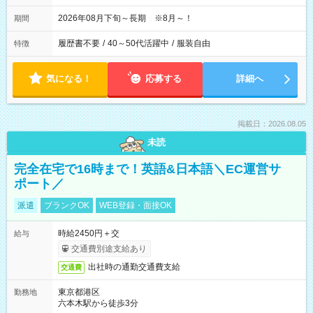
2026年08月下旬～長期 ※8月～！
期間
履歴書不要
/
40～50代活躍中
/
服装自由
特徴
気になる！
応募する
詳細へ
掲載日：2026.08.05
未読
完全在宅で16時まで！英語&日本語＼EC運営サ
ポート／
派遣
ブランクOK
WEB登録・面接OK
時給2450円＋交
給与
交通費別途支給あり
出社時の通勤交通費支給
交通費
東京都港区
勤務地
六本木駅から徒歩3分