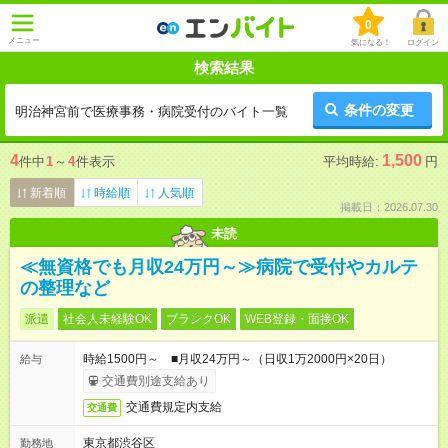
0
メニュー
気になる！
ログイン
検索結果
条件の変更
明治神宮前で医療事務・病院受付のバイト一覧
4
1,500
件中
1
～
4
件表示
平均時給:
円
新着順
時給順
人気順
掲載日：2026.07.30
未読
≪無資格でも月収24万円～≫病院で受付やカルテ
の整理など
派遣
社会人未経験OK
ブランクOK
WEB登録・面接OK
時給1500円～ ■月収24万円～（日収1万2000円×20日）
給与
交通費別途支給あり
交通費規定内支給
交通費
東京都渋谷区
勤務地