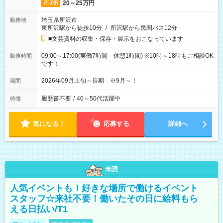
20～25万円
月収例
埼玉県所沢市
勤務地
東所沢駅から徒歩10分
/
所沢駅から民間バス12分
■文芸資料の収集・保存・展示をおこなっています
09:00～17:00(実働7時間 休憩1時間) ※10時～18時もご相談OK
勤務時間
です！
2026年09月上旬～長期 ※9月～！
期間
履歴書不要
/
40～50代活躍中
特徴
気になる！
応募する
詳細へ
未読
人気イベントも！好きな場所で働けるイベント
スタッフ☆来社不要！働いたその日に給料もら
える日払い/T1