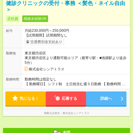
健診クリニックの受付・事務 ＜髪色・ネイル自由
＞
正社員
職種未経験OK
月給230,000円～250,000円
給与
【試用期間】試用期間なし
交通費別途支給あり
東京都渋谷区
勤務地
東京都渋谷区より通勤可能エリア（最寄り駅：■池袋駅より徒歩
5分）
株式会社シンアトラス
勤務時間は指定なし
勤務時間
【 勤務曜日】 シフト制 土日祝含む週５日勤務 【 勤務時間 】
・ 9：00～20：00（実働8h／休憩１h） ※残業ほとんどありま
せん（残業代支給）
気になる！
応募する
詳細へ
掲載元企業名
株式会社シンアトラス
未読