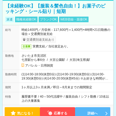
【未経験OK】【服装＆髪色自由！】お菓子のピ
ッキング・シール貼り｜短期
派遣
職種未経験OK
ブランクOK
WEB登録・面接OK
時給1400円／月収例：117,600円＝1,400円×4時間×21日勤務の
給与
場合＋交通費別途支給
交通費別途支給あり
実費支給／当社規定あり。
交通費
さいたま市見沼区
勤務地
七里駅から車6分
/
大宮公園駅
/
大宮(埼玉県)駅
アパレル・日用雑貨
(1)14:00-18:00(休憩0分) (2)14:00-19:00(休憩0分) (3)14:00-
勤務時間
19:30(休憩0分) (4)14:00-20:00(休憩45分) ※お好きな時間が選べ
ます
1ヶ月以上3ヶ月未満／即日～8月末までの期間限定
期間
履歴書不要
/
40～50代活躍中
/
服装自由
/
シフト勤務
/
10名以
特徴
上の大量募集
気になる！
応募する
詳細へ