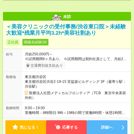
未読
＜美容クリニックの受付事務/渋谷東口院＞未経験
大歓迎*残業月平均3.2h*美容社割あり
正社員
職種未経験OK
月給250,000円～
給与
※試用期間6ヶ月あり。 ※試用期間は契約社員として、月給22万
円＋各種手当となります。 ※想定年収には賞与+インセンティブ
交通費別途支給あり
を含みます。 ◆残業手当は1分単位で全額支給 【試用期間】試用
期間あり 試用期間の長さ：6ヶ月 ※ 雇用形態と給与に、本採用
東京都渋谷区
勤務地
時と異なる部分があります。 雇用形態：中途採用（契約社員）
東京都渋谷区渋谷2-19-15 宮益坂ビルディング 3F（最寄り駅：
給与：月給 220,000円以上
渋谷駅）
医療法人社団メディカルフロンティア（TCB 東京中央美容
外科）
9:00～19:00
勤務時間
実働時間：8時間/日 9時～19時の間で実働8時間・休憩1時間
（クリニックにより9:00~18:00or10:00~19:00勤務） 【残業ほ
ぼ無し！】 残業月平均3.2時間のため、ほぼ毎日定時で退勤♪ デ
気になる！
ィナーの予定を入れたり、お買い物、ピラティスのレッスンな
応募する
詳細へ
ども◎ ご自身のプライベートの時間も大切にしていただける環