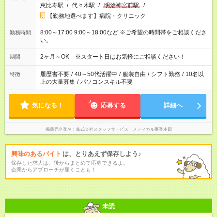
恵比寿駅
/
代々木駅
/
明治神宮前駅
/
…
【勤務地選べます】病院・クリニック
8:00～17:00 9:00～18:00など ※ご希望の時間帯をご相談くださ
勤務時間
い。
2ヶ月～OK ※スタート日はお気軽にご相談ください！
期間
履歴書不要
/
40～50代活躍中
/
服装自由
/
シフト勤務
/
10名以
特徴
上の大量募集
/
パソコンスキル不要
気になる！
応募する
詳細へ
掲載元企業名
株式会社スタッフサービス メディカル事業本部
興味のあるバイト
は、とりあえず保存しよう♪
保存した求人は、後からまとめて応募できるよ。
企業からアプローチが届くことも！
未読