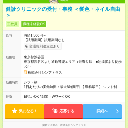
健診クリニックの受付・事務 ＜髪色・ネイル自由
＞
正社員
職種未経験OK
時給1,500円～
給与
【試用期間】試用期間なし
交通費別途支給あり
東京都渋谷区
勤務地
東京都渋谷区より通勤可能エリア（最寄り駅：■池袋駅より徒歩
5分）
株式会社シンアトラス
シフト制
勤務時間
1日あたりの実働時間：最大8時間/日 【 勤務曜日】 シフト制
土日祝含む週５日勤務 【 勤務時間 】 ・ 9：00～20：00（実働
8h／休憩１h） ※残業ほとんどありません（残業代支給）
日払いOK / 副業・WワークOK
特徴
気になる！
応募する
詳細へ
掲載元企業名
株式会社シンアトラス