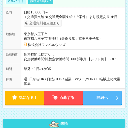
アルバイト
職種未経験OK
日給13,000円～
給与
＋交通費支給 ★交通費全額支給！ ┗案件により規定あり ★日払
いOK！（規定あり） ┗働いたその日に現金GET♪ お仕事後はコ
交通費別途支給あり
ンビニATMから 日払い分を引き落とせます！ 【試用期間】試
用期間なし
東京都八王子市
勤務地
東京都八王子市明神町（最寄り駅：京王八王子駅）
株式会社ワンベルウッズ
勤務時間は指定なし
勤務時間
変形労働時間制 想定労働時間160時間/月 【シフト例】 ・8：00
～21：00
単発・1日のみOK
期間
週1日からOK / 日払いOK / 副業・WワークOK / 10名以上の大量
特徴
募集
気になる！
応募する
詳細へ
未読