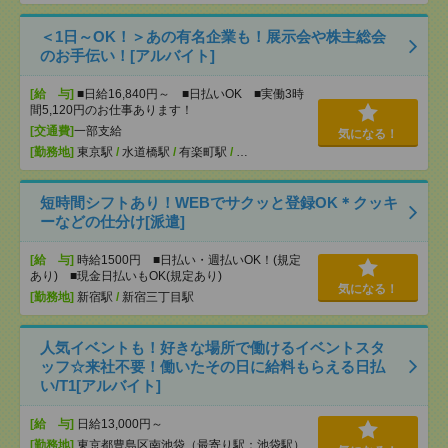
＜1日～OK！＞あの有名企業も！展示会や株主総会
のお手伝い！[アルバイト]
[給 与]
■日給16,840円～ ■日払いOK ■実働3時
間5,120円のお仕事あります！
[交通費]
一部支給
気になる！
[勤務地]
東京駅
/
水道橋駅
/
有楽町駅
/
…
短時間シフトあり！WEBでサクッと登録OK＊クッキ
ーなどの仕分け[派遣]
[給 与]
時給1500円 ■日払い・週払いOK！(規定
あり) ■現金日払いもOK(規定あり)
気になる！
[勤務地]
新宿駅
/
新宿三丁目駅
人気イベントも！好きな場所で働けるイベントスタ
ッフ☆来社不要！働いたその日に給料もらえる日払
い/T1[アルバイト]
[給 与]
日給13,000円～
[勤務地]
東京都豊島区南池袋（最寄り駅：池袋駅）