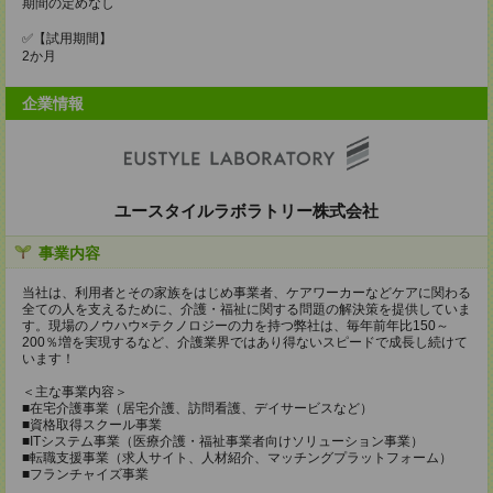
期間の定めなし
✅【試用期間】
2か月
企業情報
ユースタイルラボラトリー株式会社
事業内容
当社は、利用者とその家族をはじめ事業者、ケアワーカーなどケアに関わる
全ての人を支えるために、介護・福祉に関する問題の解決策を提供していま
す。現場のノウハウ×テクノロジーの力を持つ弊社は、毎年前年比150～
200％増を実現するなど、介護業界ではあり得ないスピードで成長し続けて
います！
＜主な事業内容＞
■在宅介護事業（居宅介護、訪問看護、デイサービスなど）
■資格取得スクール事業
■ITシステム事業（医療介護・福祉事業者向けソリューション事業）
■転職支援事業（求人サイト、人材紹介、マッチングプラットフォーム）
■フランチャイズ事業