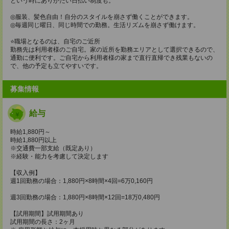
という時にありがたい日払い制度も。
◎服装、髪色自由！自分のスタイルを崩さず働くことができます。
◎毎週同じ曜日、同じ時間での勤務。生活リズムを崩さず働けます。
⭐️職場となるのは、自宅のご近所
勤務先は利用者様のご自宅。家の近所を勤務エリアとして選択できるので、
通勤に便利です。ご自宅から利用者様の家まで直行直帰でき残業もないの
で、他の予定も立てやすいです。
募集情報
給与
時給1,880円～
時給1,880円以上
※交通費一部支給（既定あり）
※経験・能力を考慮して決定します
【収入例】
週1回勤務の場合：1,880円×8時間×4回=6万0,160円
週3回勤務の場合：1,880円×8時間×12回=18万0,480円
【試用期間】試用期間あり
試用期間の長さ：2ヶ月