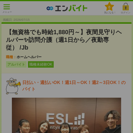
0
メニュー
気になる！
ログイン
掲載日 :2026
/
07
/
15
【無資格でも時給1,880円～】夜間見守りヘ
ルパー✨訪問介護（週1日から／夜勤専
従） /Jb
職種：
ホームヘルパー
アルバイト
職種未経験OK
日払い・週払いOK！週1日～OK！週2～3日OK！の
バイト