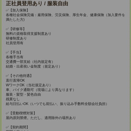
正社員登用あり / 服装自由
✅【加入保険】
各種社会保険完備：雇用保険、労災保険、厚生年金、健康保険（加入要件を
満たした方)
✅【研修等】
無料の資格取得支援制度あり
研修制度あり
社員登用有
✅【手当】
各種手当有
交通費一部支給（社内規定有）
結婚・出産祝い金制度（規定あり）
✅【その他待遇】
直行直帰OK
WワークOK（当社規定あり）
車、バイク通勤可（現場により異なります）
服装・髪型・髪色自由
残業なし
給与日払いOK（いつでも前払い、振り込み手数料全額会社負担）
✅【受動喫煙対策】
屋内原則禁煙。ただし、適用除外の場所あり
✅【契約期間】