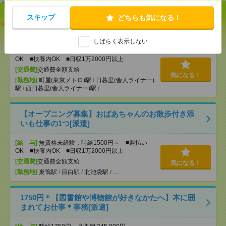
スキップ
どちらも気になる！
説明会参加で全員に【現金2千円相当プレゼント】生
活のお手伝い[派遣]
しばらく表示しない
[給 与]
無資格未経験：時給1500円～ ■週払い
OK ■扶養内OK ■日収1万2000円以上
[交通費]
交通費全額支給
気になる！
[勤務地]
町屋(東京メトロ)駅
/
日暮里(舎人ライナー)
駅
/
西日暮里(舎人ライナー)駅
/
…
【オープニング募集】おばあちゃんのお散歩付き添
いも仕事の1つ[派遣]
[給 与]
無資格未経験：時給1500円～ ■週払い
OK ■扶養内OK ■日収1万2000円以上
[交通費]
交通費全額支給
気になる！
[勤務地]
巣鴨駅
/
目白駅
/
北池袋駅
/
…
1750円＊【図書館や博物館が好きなかたへ】本に囲
まれてお仕事＊事務[派遣]