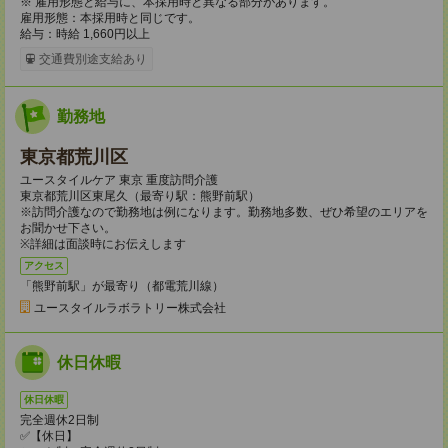
※ 雇用形態と給与に、本採用時と異なる部分があります。
雇用形態：本採用時と同じです。
給与：時給 1,660円以上
交通費別途支給あり
勤務地
東京都荒川区
ユースタイルケア 東京 重度訪問介護
東京都荒川区東尾久（最寄り駅：熊野前駅）
※訪問介護なので勤務地は例になります。勤務地多数、ぜひ希望のエリアを
お聞かせ下さい。
※詳細は面談時にお伝えします
アクセス
「熊野前駅」が最寄り（都電荒川線）
ユースタイルラボラトリー株式会社
休日休暇
休日休暇
完全週休2日制
✅【休日】