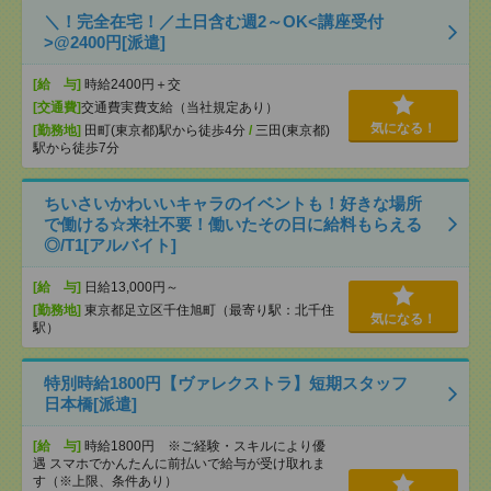
＼！完全在宅！／土日含む週2～OK<講座受付
>@2400円[派遣]
[給 与]
時給2400円＋交
[交通費]
交通費実費支給（当社規定あり）
気になる！
[勤務地]
田町(東京都)駅から徒歩4分
/
三田(東京都)
駅から徒歩7分
ちいさいかわいいキャラのイベントも！好きな場所
で働ける☆来社不要！働いたその日に給料もらえる
◎/T1[アルバイト]
[給 与]
日給13,000円～
[勤務地]
東京都足立区千住旭町（最寄り駅：北千住
気になる！
駅）
特別時給1800円【ヴァレクストラ】短期スタッフ
日本橋[派遣]
[給 与]
時給1800円 ※ご経験・スキルにより優
遇 スマホでかんたんに前払いで給与が受け取れま
す（※上限、条件あり）