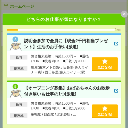
ホームページ
×
https://en-gage.net/eustylelab_job/
どちらのお仕事が気になりますか？
事業所
1
/10
東京都中野区本町1-32-2ハーモニータワー18階
説明会参加で全員に【現金2千円相当プレゼ
ント】生活のお手伝い[派遣]
無資格未経験：時給1500円～ ■週払
給与
いOK ■扶養内OK ■日収1万2000円
以上
町屋(東京メトロ)駅 / 日暮里(舎人ライ
気になる!
応募ページへ
勤務地
ナー)駅 / 西日暮里(舎人ライナー)駅 /
…
【オープニング募集】おばあちゃんのお散歩
気になる！
付き添いも仕事の1つ[派遣]
無資格未経験：時給1500円～ ■週払
給与
いOK ■扶養内OK ■日収1万2000円
あなたの閲覧履歴からの
以上
巣鴨駅 / 目白駅 / 北池袋駅 / …
気になる!
おすすめ
勤務地