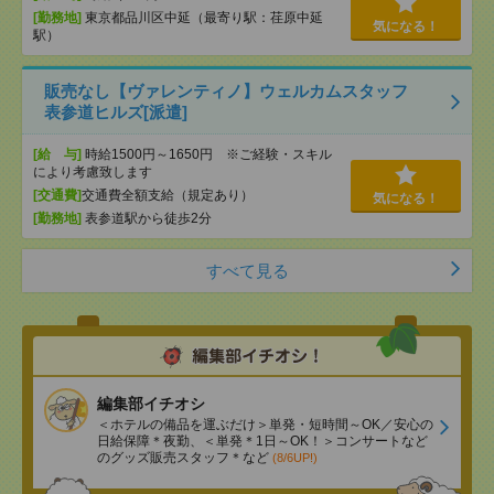
[勤務地]
東京都品川区中延（最寄り駅：荏原中延
気になる！
駅）
販売なし【ヴァレンティノ】ウェルカムスタッフ
表参道ヒルズ[派遣]
[給 与]
時給1500円～1650円 ※ご経験・スキル
により考慮致します
[交通費]
交通費全額支給（規定あり）
気になる！
[勤務地]
表参道駅から徒歩2分
すべて見る
編集部イチオシ
＜ホテルの備品を運ぶだけ＞単発・短時間～OK／安心の
日給保障＊夜勤、＜単発＊1日～OK！＞コンサートなど
のグッズ販売スタッフ＊など
(8/6UP!)