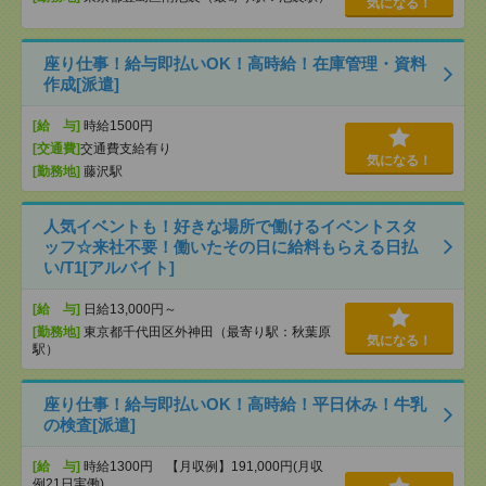
気になる！
座り仕事！給与即払いOK！高時給！在庫管理・資料
作成[派遣]
[給 与]
時給1500円
[交通費]
交通費支給有り
気になる！
[勤務地]
藤沢駅
人気イベントも！好きな場所で働けるイベントスタ
ッフ☆来社不要！働いたその日に給料もらえる日払
い/T1[アルバイト]
[給 与]
日給13,000円～
[勤務地]
東京都千代田区外神田（最寄り駅：秋葉原
気になる！
駅）
座り仕事！給与即払いOK！高時給！平日休み！牛乳
の検査[派遣]
[給 与]
時給1300円 【月収例】191,000円(月収
例21日実働)