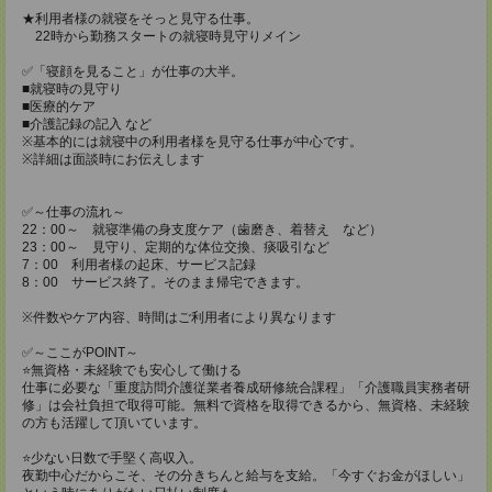
★利用者様の就寝をそっと見守る仕事。
22時から勤務スタートの就寝時見守りメイン
✅「寝顔を見ること」が仕事の大半。
■就寝時の見守り
■医療的ケア
■介護記録の記入 など
※基本的には就寝中の利用者様を見守る仕事が中心です。
※詳細は面談時にお伝えします
✅～仕事の流れ～
22：00～ 就寝準備の身支度ケア（歯磨き、着替え など）
23：00～ 見守り、定期的な体位交換、痰吸引など
7：00 利用者様の起床、サービス記録
8：00 サービス終了。そのまま帰宅できます。
※件数やケア内容、時間はご利用者により異なります
✅～ここがPOINT～
⭐️無資格・未経験でも安心して働ける
仕事に必要な「重度訪問介護従業者養成研修統合課程」「介護職員実務者研
修」は会社負担で取得可能。無料で資格を取得できるから、無資格、未経験
の方も活躍して頂いています。
⭐️少ない日数で手堅く高収入。
夜勤中心だからこそ、その分きちんと給与を支給。「今すぐお金がほしい」