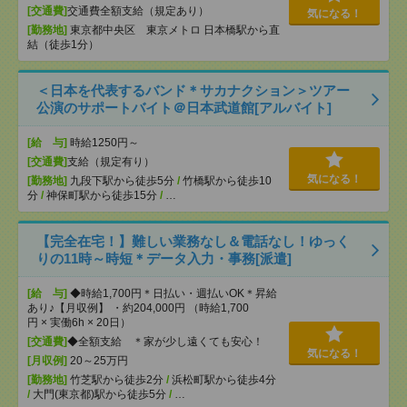
[交通費]
交通費全額支給（規定あり）
気になる！
[勤務地]
東京都中央区 東京メトロ 日本橋駅から直
結（徒歩1分）
＜日本を代表するバンド＊サカナクション＞ツアー
公演のサポートバイト＠日本武道館[アルバイト]
[給 与]
時給1250円～
[交通費]
支給（規定有り）
気になる！
[勤務地]
九段下駅から徒歩5分
/
竹橋駅から徒歩10
分
/
神保町駅から徒歩15分
/
…
【完全在宅！】難しい業務なし＆電話なし！ゆっく
りの11時～時短＊データ入力・事務[派遣]
[給 与]
◆時給1,700円＊日払い・週払いOK＊昇給
あり♪【月収例】 ・約204,000円 （時給1,700
円 × 実働6h × 20日）
[交通費]
◆全額支給 ＊家が少し遠くても安心！
気になる！
[月収例]
20～25万円
[勤務地]
竹芝駅から徒歩2分
/
浜松町駅から徒歩4分
/
大門(東京都)駅から徒歩5分
/
…