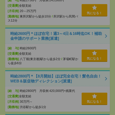
[給 与]
時給1750円 月収例 245,000円
[交通費]
全額支給
[月収例]
20～25万円
気になる！
[勤務地]
東所沢駅から徒歩10分
/
所沢駅から民間バ
ス12分
時給2600円＊ほぼ在宅！週3～4日＆16時迄OK！補助
金申請のサポート業務[派遣]
[給 与]
時給2600円
[交通費]
全額支給
気になる！
[勤務地]
八丁堀(東京都)駅から徒歩2分
/
茅場町駅か
ら徒歩6分
時給2800円＊【8月開始】ほぼ完全在宅！髪色自由！
WEB＆販促物ディレクション[派遣]
[給 与]
時給2800円 月収例 420,000円+残業代
[交通費]
全額支給
[月収例]
30万円～
気になる！
[勤務地]
渋谷駅から徒歩1分