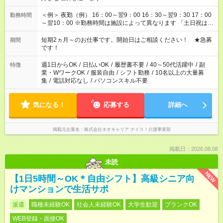
＜例＞ 夜勤（例） 16：00～翌9：00 16：30～翌9：30 17：00
勤務時間
～翌10：00 ※勤務時間は施設によって異なります 「土日祝は休
みたい」 「しっかり稼ぎたい」 「もう少し遅い時間から始めた
い」など ご希望にあったお仕事をご案内いたします。 ※未経験
短期2ヵ月～のお仕事です。開始日はご相談ください！ ★急募
期間
の方の場合は1～2ヶ月間は日中での仕事を経験いただき、 お
です！
仕事に慣れてからの夜勤になります。 ★家庭の都合でお休みが
必要な場合も遠慮なくご相談ください。
週1日からOK
/
日払いOK
/
履歴書不要
/
40～50代活躍中
/
副
特徴
業・WワークOK
/
服装自由
/
シフト勤務
/
10名以上の大量募
集
/
電話対応なし
/
パソコンスキル不要
気になる！
応募する
詳細へ
掲載元企業名
株式会社ネオキャリア ナイス！介護事業部
掲載日：2026.08.08
未読
NEW
【1日5時間～OK＊自由シフト】高級シニア向
けマンションで生活サポ
派遣
職種未経験OK
社会人未経験OK
大学生歓迎
ブランクOK
WEB登録・面接OK