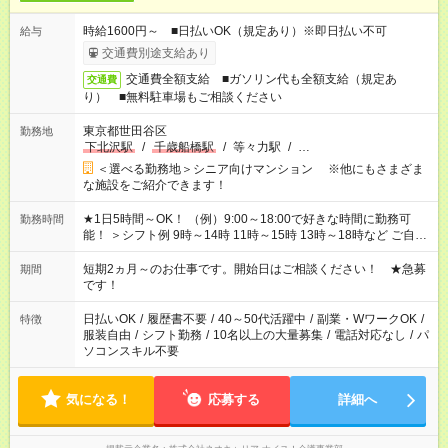
時給1600円～ ■日払いOK（規定あり）※即日払い不可
給与
交通費別途支給あり
交通費全額支給 ■ガソリン代も全額支給（規定あ
交通費
り） ■無料駐車場もご相談ください
東京都世田谷区
勤務地
下北沢駅
/
千歳船橋駅
/
等々力駅
/
…
＜選べる勤務地＞シニア向けマンション ※他にもさまざま
な施設をご紹介できます！
★1日5時間～OK！ （例）9:00～18:00で好きな時間に勤務可
勤務時間
能！ ＞シフト例 9時～14時 11時～15時 13時～18時など ご自身
のご都合に合わせて勤務時間をご相談ください！ ★家庭の都合
でお休みや時間の調整が必要な場合も遠慮なくご相談くださ
短期2ヵ月～のお仕事です。開始日はご相談ください！ ★急募
期間
い。
です！
日払いOK
/
履歴書不要
/
40～50代活躍中
/
副業・WワークOK
/
特徴
服装自由
/
シフト勤務
/
10名以上の大量募集
/
電話対応なし
/
パ
ソコンスキル不要
気になる！
応募する
詳細へ