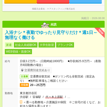
掲載元企業名
ケアスタッフィング株式会社
掲載日：2026.08.08
未読
NEW
入浴ナシ＊夜勤でゆったり見守りだけ＊週1日～
無理なく働ける
派遣
社会人未経験OK
大学生歓迎
ブランクOK
WEB登録・面接OK
日収3.2万円～（日勤時給1800円） ■月収例25.9万円～（夜勤
給与
月8回勤務の場合）
交通費別途支給あり
交通費全額支給 ■ガソリン代も全額支給（規定あ
交通費
り） ■無料駐車場もご相談ください
20～25万円
月収例
東京都渋谷区
勤務地
渋谷駅
/
笹塚駅
/
代々木上原駅
/
…
＜選べる勤務地＞介護施設や病院 ※ご自宅の近くなど、お
好きな場所を選べます！