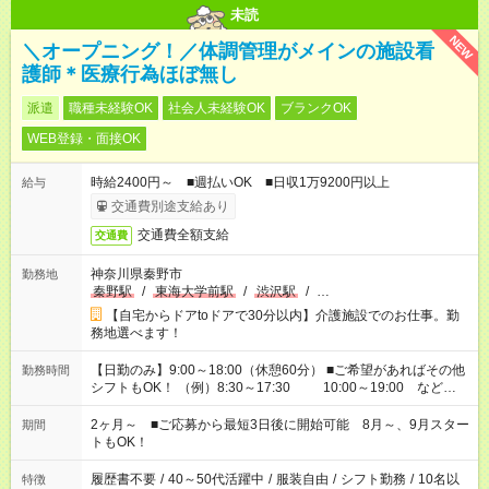
未読
NEW
＼オープニング！／体調管理がメインの施設看
護師＊医療行為ほぼ無し
派遣
職種未経験OK
社会人未経験OK
ブランクOK
WEB登録・面接OK
時給2400円～ ■週払いOK ■日収1万9200円以上
給与
交通費別途支給あり
交通費全額支給
交通費
神奈川県秦野市
勤務地
秦野駅
/
東海大学前駅
/
渋沢駅
/
…
【自宅からドアtoドアで30分以内】介護施設でのお仕事。勤
務地選べます！
【日勤のみ】9:00～18:00（休憩60分） ■ご希望があればその他
勤務時間
シフトもOK！ （例）8:30～17:30 10:00～19:00 など
「家族とお休みを合わせたい」 「できれば残業はしたくない」
など、あなたのご希望に沿ったお仕事をご紹介します！ ※Wワ
2ヶ月～ ■ご応募から最短3日後に開始可能 8月～、9月スター
期間
ーク希望の方へ 今ご覧のお仕事で希望する勤務時間と、もう1つ
トもOK！
のお仕事の勤務時間。 合計で週40時間を超える場合は応募でき
ません
履歴書不要
/
40～50代活躍中
/
服装自由
/
シフト勤務
/
10名以
特徴