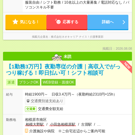
服装自由
/
シフト勤務
/
10名以上の大量募集
/
電話対応なし
/
パ
ソコンスキル不要
気になる！
応募する
詳細へ
掲載元企業名
株式会社ネオキャリア ナイス！介護事業部
掲載日：2026.08.08
未読
NEW
【1勤務3万円】夜勤専従の介護｜高収入でがっ
つり稼げる！即日払い可！シフト相談可
派遣
ブランクOK
WEB登録・面接OK
時給1900円～ 日収3.4万円～（夜勤時給2310円×15h）
給与
交通費別途支給あり
交通費全額支給
交通費
相模原市南区
勤務地
相模大野駅
/
小田急相模原駅
/
古淵駅
/
…
介護施設や病院 ※ご自宅近辺からご案内可能