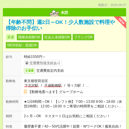
掲載日：2026.08.07
未読
NEW
【年齢不問】週2日～OK！少人数施設で料理や
掃除のお手伝い
派遣
職種未経験OK
社会人未経験OK
ブランクOK
WEB登録・面接OK
時給1550円～
給与
交通費別途支給あり
交通費規定内支給
交通費
東京都世田谷区
勤務地
下北沢駅
/
千歳船橋駅
/
等々力駅
/
…
【勤務地選べます】グループホーム
★1日6時間～OK！ 【シフト例】 7:00～13:00 9:00～18:00（休
勤務時間
憩1時間） 12:00～18:00 ※ご希望の時間帯をご相談ください。
※日勤、夜勤のみ、変則的な勤務等も相談OK！
2ヶ月～OK ※スタート日はお気軽にご相談ください！
期間
履歴書不要
/
40～50代活躍中
/
副業・WワークOK
/
服装自由
/
特徴