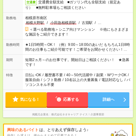
交通費全額支給 ■ガソリン代も全額支給（規定あ
交通費
り） ■無料駐車場もご相談ください
相模原市南区
勤務地
相模大野駅
/
小田急相模原駅
/
古淵駅
/
…
＜選べる勤務地＞シニア向けマンション ※他にもさまざま
な施設をご紹介できます！
★1日5時間～OK！ （例）9:00～18:00のあいだ もちろん1日8時
勤務時間
間のお仕事もご紹介可能です！ご希望をお聞かせください！★家
庭の都合でお休みが必要な場合も遠慮なくご相談ください。 ※
週最低15時間以上の勤務が必要です
短期2ヵ月～のお仕事です。開始日はご相談ください！ ★急募
期間
です！
日払いOK
/
履歴書不要
/
40～50代活躍中
/
副業・WワークOK
/
特徴
服装自由
/
シフト勤務
/
10名以上の大量募集
/
電話対応なし
/
パ
ソコンスキル不要
気になる！
応募する
詳細へ
掲載元企業名
株式会社ネオキャリア ナイス！介護事業部
興味のあるバイト
は、とりあえず保存しよう♪
保存した求人は、後からまとめて応募できるよ。