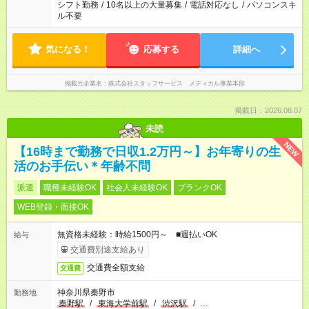
シフト勤務
/
10名以上の大量募集
/
電話対応なし
/
パソコンスキ
ル不要
気になる！
応募する
詳細へ
掲載元企業名
株式会社スタッフサービス メディカル事業本部
掲載日：2026.08.07
未読
NEW
【16時まで勤務で日収1.2万円～】お年寄りの生
活のお手伝い＊年齢不問
派遣
職種未経験OK
社会人未経験OK
ブランクOK
WEB登録・面接OK
無資格未経験：時給1500円～ ■週払いOK
給与
交通費別途支給あり
交通費全額支給
交通費
神奈川県秦野市
勤務地
秦野駅
/
東海大学前駅
/
渋沢駅
/
…