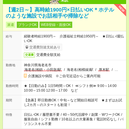
未読
NEW
【週2日～】高時給1900円×日払いOK＊ホテル
のような施設でお話相手や掃除など
派遣
ブランクOK
WEB登録・面接OK
経験者時給1900円～ 介護福祉士時給1950円～ ★日払い/週払
給与
いOK
交通費別途支給あり
交通費全額支給
交通費
神奈川県海老名市
勤務地
海老名(相鉄・小田急)駅
/
海老名(相模線)駅
/
厚木駅
/
…
介護施設や病院 ※ご自宅近辺からご案内可能
★【日勤のみ】1日5時間～OK！ ≪シフト例≫ 9:00～14:00
勤務時間
10:00～15:00 12:00～17:00 など
【急募】即日勤務OK！中旬～など開始日相談可 ★まずはお試
期間
し2カ月～のスタートも歓迎！
日払いOK
/
履歴書不要
/
40～50代活躍中
/
副業・WワークOK
/
特徴
服装自由
/
シフト勤務
/
10名以上の大量募集
/
電話対応なし
/
パ
ソコンスキル不要