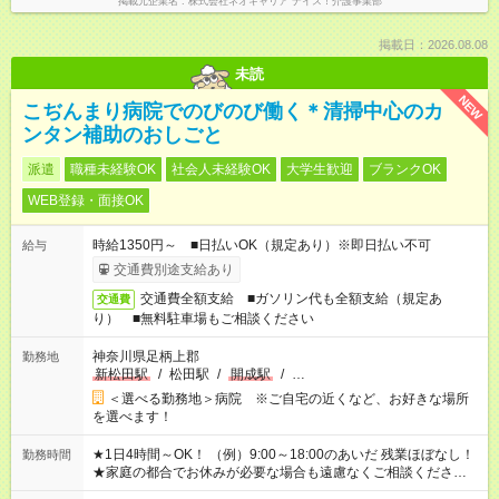
掲載元企業名
株式会社ネオキャリア ナイス！介護事業部
掲載日：2026.08.08
未読
NEW
こぢんまり病院でのびのび働く＊清掃中心のカ
ンタン補助のおしごと
派遣
職種未経験OK
社会人未経験OK
大学生歓迎
ブランクOK
WEB登録・面接OK
時給1350円～ ■日払いOK（規定あり）※即日払い不可
給与
交通費別途支給あり
交通費全額支給 ■ガソリン代も全額支給（規定あ
交通費
り） ■無料駐車場もご相談ください
神奈川県足柄上郡
勤務地
新松田駅
/
松田駅
/
開成駅
/
…
＜選べる勤務地＞病院 ※ご自宅の近くなど、お好きな場所
を選べます！
★1日4時間～OK！ （例）9:00～18:00のあいだ 残業ほぼなし！
勤務時間
★家庭の都合でお休みが必要な場合も遠慮なくご相談ください。
※シフトはご希望に合わせて調整可能です。 その他、 ＊週4日・