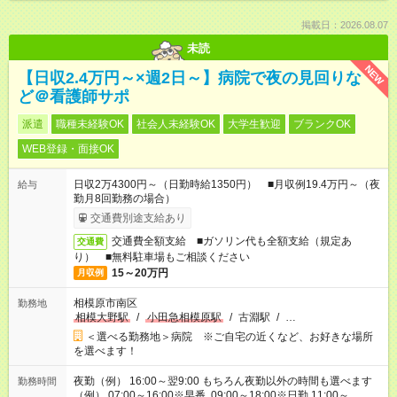
掲載日：2026.08.07
未読
NEW
【日収2.4万円～×週2日～】病院で夜の見回りな
ど＠看護師サポ
派遣
職種未経験OK
社会人未経験OK
大学生歓迎
ブランクOK
WEB登録・面接OK
日収2万4300円～（日勤時給1350円） ■月収例19.4万円～（夜
給与
勤月8回勤務の場合）
交通費別途支給あり
交通費全額支給 ■ガソリン代も全額支給（規定あ
交通費
り） ■無料駐車場もご相談ください
15～20万円
月収例
相模原市南区
勤務地
相模大野駅
/
小田急相模原駅
/
古淵駅
/
…
＜選べる勤務地＞病院 ※ご自宅の近くなど、お好きな場所
を選べます！
夜勤（例） 16:00～翌9:00 もちろん夜勤以外の時間も選べます
勤務時間
（例） 07:00～16:00※早番 09:00～18:00※日勤 11:00～