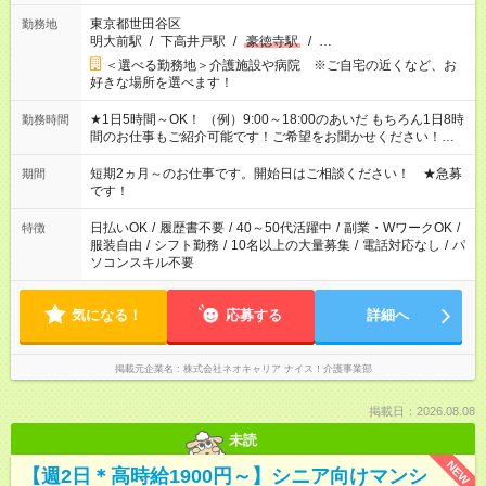
東京都世田谷区
勤務地
明大前駅
/
下高井戸駅
/
豪徳寺駅
/
…
＜選べる勤務地＞介護施設や病院 ※ご自宅の近くなど、お
好きな場所を選べます！
★1日5時間～OK！ （例）9:00～18:00のあいだ もちろん1日8時
勤務時間
間のお仕事もご紹介可能です！ご希望をお聞かせください！★家
庭の都合でお休みが必要な場合も遠慮なくご相談ください。 ※
週最低15時間以上の勤務が必要です
短期2ヵ月～のお仕事です。開始日はご相談ください！ ★急募
期間
です！
日払いOK
/
履歴書不要
/
40～50代活躍中
/
副業・WワークOK
/
特徴
服装自由
/
シフト勤務
/
10名以上の大量募集
/
電話対応なし
/
パ
ソコンスキル不要
気になる！
応募する
詳細へ
掲載元企業名
株式会社ネオキャリア ナイス！介護事業部
掲載日：2026.08.08
未読
NEW
【週2日＊高時給1900円～】シニア向けマンシ