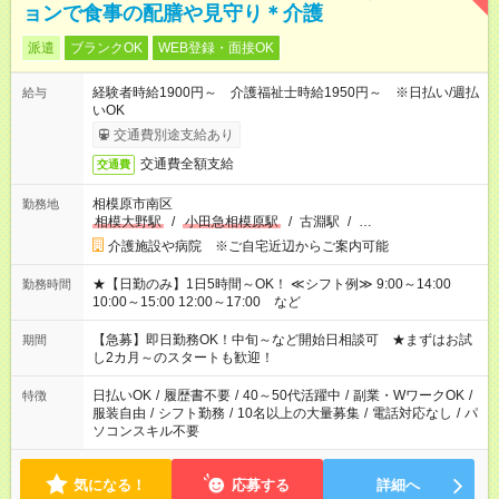
ョンで食事の配膳や見守り＊介護
派遣
ブランクOK
WEB登録・面接OK
経験者時給1900円～ 介護福祉士時給1950円～ ※日払い/週払
給与
いOK
交通費別途支給あり
交通費全額支給
交通費
相模原市南区
勤務地
相模大野駅
/
小田急相模原駅
/
古淵駅
/
…
介護施設や病院 ※ご自宅近辺からご案内可能
★【日勤のみ】1日5時間～OK！ ≪シフト例≫ 9:00～14:00
勤務時間
10:00～15:00 12:00～17:00 など
【急募】即日勤務OK！中旬～など開始日相談可 ★まずはお試
期間
し2カ月～のスタートも歓迎！
日払いOK
/
履歴書不要
/
40～50代活躍中
/
副業・WワークOK
/
特徴
服装自由
/
シフト勤務
/
10名以上の大量募集
/
電話対応なし
/
パ
ソコンスキル不要
気になる！
応募する
詳細へ