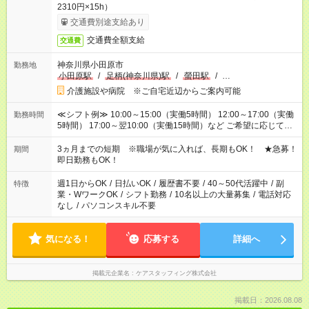
2310円×15h）
交通費別途支給あり
交通費全額支給
交通費
神奈川県小田原市
勤務地
小田原駅
/
足柄(神奈川県)駅
/
螢田駅
/
…
介護施設や病院 ※ご自宅近辺からご案内可能
≪シフト例≫ 10:00～15:00（実働5時間） 12:00～17:00（実働
勤務時間
5時間） 17:00～翌10:00（実働15時間）など ご希望に応じて、
働く時間は調整できます！ お気軽に担当へ相談ください！
3ヵ月までの短期 ※職場が気に入れば、長期もOK！ ★急募！
期間
即日勤務もOK！
週1日からOK
/
日払いOK
/
履歴書不要
/
40～50代活躍中
/
副
特徴
業・WワークOK
/
シフト勤務
/
10名以上の大量募集
/
電話対応
なし
/
パソコンスキル不要
気になる！
応募する
詳細へ
掲載元企業名
ケアスタッフィング株式会社
掲載日：2026.08.08