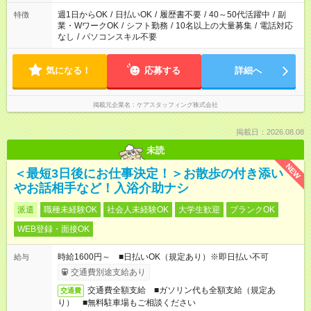
週1日からOK
/
日払いOK
/
履歴書不要
/
40～50代活躍中
/
副
特徴
業・WワークOK
/
シフト勤務
/
10名以上の大量募集
/
電話対応
なし
/
パソコンスキル不要
気になる！
応募する
詳細へ
掲載元企業名
ケアスタッフィング株式会社
掲載日：2026.08.08
未読
NEW
＜最短3日後にお仕事決定！＞お散歩の付き添い
やお話相手など！入浴介助ナシ
派遣
職種未経験OK
社会人未経験OK
大学生歓迎
ブランクOK
WEB登録・面接OK
時給1600円～ ■日払いOK（規定あり）※即日払い不可
給与
交通費別途支給あり
交通費全額支給 ■ガソリン代も全額支給（規定あ
交通費
り） ■無料駐車場もご相談ください