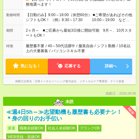
務地選べます！
【日勤のみ】9:00～18:00（休憩60分） ■ご希望があればその他
勤務時間
シフトもOK！ （例）8:30～17:30 10:00～19:00 など
「家族とお休みを合わせたい」 「できれば残業はしたくない」
など、あなたのご希望に沿ったお仕事をご紹介します！ ※Wワ
2ヶ月～ ■ご応募から最短3日後に開始可能 9月～、10月スタ
期間
ーク希望の方へ 今ご覧のお仕事で希望する勤務時間と、もう1つ
ートもOK！
のお仕事の勤務時間。 合計で週40時間を超える場合は応募でき
ません
履歴書不要
/
40～50代活躍中
/
服装自由
/
シフト勤務
/
10名以
特徴
上の大量募集
/
パソコンスキル不要
気になる！
応募する
詳細へ
掲載元企業名
日研トータルソーシング株式会社 メディカルケア事業部 ナース派遣
掲載日：2026.08.08
未読
NEW
≪週4日5h～≫志望動機も履歴書も必要ナシ！
＊身の回りのお手伝い
派遣
職種未経験OK
社会人未経験OK
ブランクOK
WEB登録・面接OK