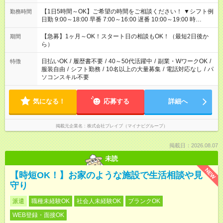
【1日5時間～OK】ご希望の時間をご相談ください！ ▼シフト例
勤務時間
日勤 9:00～18:00 早番 7:00～16:00 遅番 10:00～19:00 時
短 10:00～15:00 上記はあくまで一例です。 「夕方までには帰宅
しておきたい」 「朝はゆっくりのスタートがいい」 「お昼の時
【急募】1ヶ月～OK！スタート日の相談もOK！（最短2日後か
期間
間を有効に使いたい」 など、ご希望があれば教えてください
ら）
ね。
日払いOK
/
履歴書不要
/
40～50代活躍中
/
副業・WワークOK
/
特徴
服装自由
/
シフト勤務
/
10名以上の大量募集
/
電話対応なし
/
パ
ソコンスキル不要
気になる！
応募する
詳細へ
掲載元企業名
株式会社ブレイブ（マイナビグループ）
掲載日：2026.08.07
未読
NEW
【時短OK！】お家のような施設で生活相談や見
守り
派遣
職種未経験OK
社会人未経験OK
ブランクOK
WEB登録・面接OK