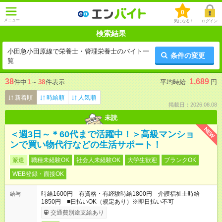
0
メニュー
気になる！
ログイン
検索結果
小田急小田原線で栄養士・管理栄養士のバイト一
条件の変更
覧
38
1,689
件中
1
～
38
件表示
平均時給:
円
新着順
時給順
人気順
掲載日：2026.08.08
未読
NEW
＜週3日～＊60代まで活躍中！＞高級マンショ
ンで買い物代行などの生活サポート！
派遣
職種未経験OK
社会人未経験OK
大学生歓迎
ブランクOK
WEB登録・面接OK
時給1600円 有資格・有経験時給1800円 介護福祉士時給
給与
1850円 ■日払いOK（規定あり）※即日払い不可
交通費別途支給あり