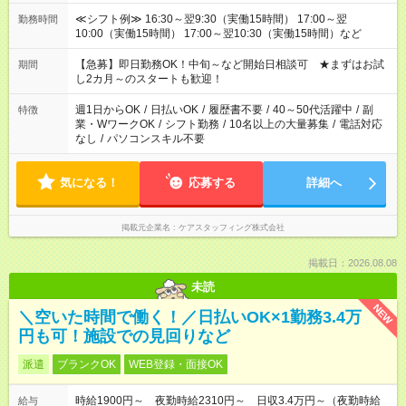
≪シフト例≫ 16:30～翌9:30（実働15時間） 17:00～翌
勤務時間
10:00（実働15時間） 17:00～翌10:30（実働15時間）など
【急募】即日勤務OK！中旬～など開始日相談可 ★まずはお試
期間
し2カ月～のスタートも歓迎！
週1日からOK
/
日払いOK
/
履歴書不要
/
40～50代活躍中
/
副
特徴
業・WワークOK
/
シフト勤務
/
10名以上の大量募集
/
電話対応
なし
/
パソコンスキル不要
気になる！
応募する
詳細へ
掲載元企業名
ケアスタッフィング株式会社
掲載日：2026.08.08
未読
NEW
＼空いた時間で働く！／日払いOK×1勤務3.4万
円も可！施設での見回りなど
派遣
ブランクOK
WEB登録・面接OK
時給1900円～ 夜勤時給2310円～ 日収3.4万円～（夜勤時給
給与