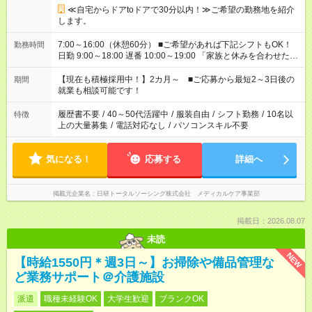
≪自宅からドアtoドアで30分以内！≫ご希望の勤務地を紹介
します。
7:00～16:00（休憩60分） ■ご希望があれば下記シフトもOK！
勤務時間
日勤 9:00～18:00 遅番 10:00～19:00 「家族と休みを合わせた
い」 「〇曜日は遅番がいい」 など、ご希望を教えてください
ね。 ※Wワーク希望の方へ 複数就業の場合は、合計40時間以
【現在も積極採用中！】2カ月～ ■ご応募から最短2～3日後の
期間
内。
就業も相談可能です！
履歴書不要
/
40～50代活躍中
/
服装自由
/
シフト勤務
/
10名以
特徴
上の大量募集
/
電話対応なし
/
パソコンスキル不要
気になる！
応募する
詳細へ
掲載元企業名
日研トータルソーシング株式会社 メディカルケア事業部
掲載日：2026.08.07
未読
NEW
【時給1550円＊週3日～】お掃除や備品管理な
ど業務サポート＠介護施設
派遣
職種未経験OK
大学生歓迎
ブランクOK