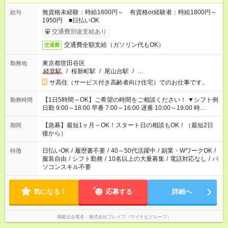
無資格未経験：時給1600円～ 有資格or経験者：時給1800円～
給与
1950円 ■日払いOK
交通費別途支給あり
交通費全額支給（ガソリン代もOK）
交通費
東京都世田谷区
勤務地
経堂駅
/
桜新町駅
/
尾山台駅
/
…
サ高住（サービス付き高齢者向け住宅）でのお仕事です。
【1日5時間～OK】ご希望の時間をご相談ください！ ▼シフト例
勤務時間
日勤 9:00～18:00 早番 7:00～16:00 遅番 10:00～19:00 時
短 10:00～15:00 上記はあくまで一例です。 「夕方までには帰宅
しておきたい」 「朝はゆっくりのスタートがいい」 「お昼の時
【急募】最短1ヶ月～OK！スタート日の相談もOK！（最短2日
期間
間を有効に使いたい」 など、ご希望があれば教えてください
後から）
ね。
日払いOK
/
履歴書不要
/
40～50代活躍中
/
副業・WワークOK
/
特徴
服装自由
/
シフト勤務
/
10名以上の大量募集
/
電話対応なし
/
パ
ソコンスキル不要
気になる！
応募する
詳細へ
掲載元企業名
株式会社ブレイブ（マイナビグループ）