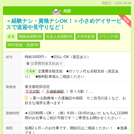
掲載日：2026.08.08
未読
NEW
＜経験ナシ・資格ナシOK！＞小さめデイサービ
スで送迎や見守りなど！
派遣
職種未経験OK
社会人未経験OK
大学生歓迎
ブランクOK
WEB登録・面接OK
時給1600円～ ■日払いOK（規定あり）
給与
交通費別途支給あり
交通費全額支給 ■ガソリン代も全額支給（規定あ
交通費
り） ■無料駐車場もご相談ください
東京都世田谷区
勤務地
下北沢駅
/
千歳船橋駅
/
等々力駅
/
…
＜選べる勤務地＞介護施設や病院 ※ご自宅の近くなど、お
好きな場所を選べます！
★1日5時間～OK！ （例）9:00～18:00のあいだ もちろん1日8時
勤務時間
間のお仕事もご紹介可能です！ご希望をお聞かせください！ ★
家庭の都合でお休みが必要な場合も遠慮なくご相談ください。
※週最低15時間以上の勤務が必要です
短期2ヵ月～のお仕事です。開始日はご相談ください！ ★急募
期間
です！