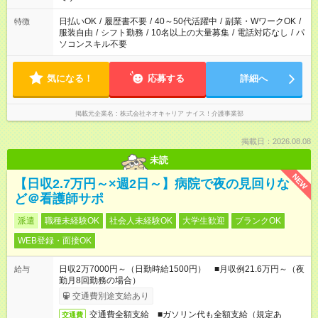
日払いOK
/
履歴書不要
/
40～50代活躍中
/
副業・WワークOK
/
特徴
服装自由
/
シフト勤務
/
10名以上の大量募集
/
電話対応なし
/
パ
ソコンスキル不要
気になる！
応募する
詳細へ
掲載元企業名
株式会社ネオキャリア ナイス！介護事業部
掲載日：2026.08.08
未読
NEW
【日収2.7万円～×週2日～】病院で夜の見回りな
ど＠看護師サポ
派遣
職種未経験OK
社会人未経験OK
大学生歓迎
ブランクOK
WEB登録・面接OK
日収2万7000円～（日勤時給1500円） ■月収例21.6万円～（夜
給与
勤月8回勤務の場合）
交通費別途支給あり
交通費全額支給 ■ガソリン代も全額支給（規定あ
交通費