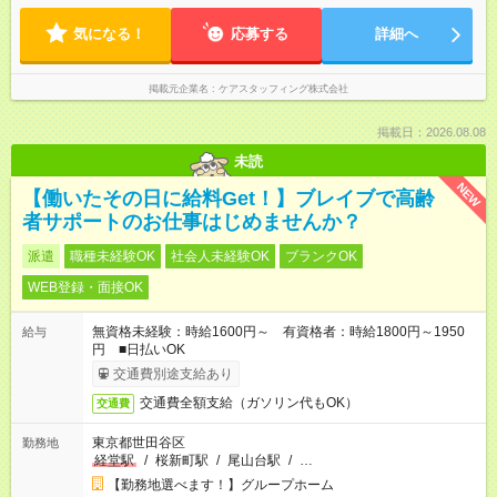
気になる！
応募する
詳細へ
掲載元企業名
ケアスタッフィング株式会社
掲載日：2026.08.08
未読
NEW
【働いたその日に給料Get！】ブレイブで高齢
者サポートのお仕事はじめませんか？
派遣
職種未経験OK
社会人未経験OK
ブランクOK
WEB登録・面接OK
無資格未経験：時給1600円～ 有資格者：時給1800円～1950
給与
円 ■日払いOK
交通費別途支給あり
交通費全額支給（ガソリン代もOK）
交通費
東京都世田谷区
勤務地
経堂駅
/
桜新町駅
/
尾山台駅
/
…
【勤務地選べます！】グループホーム