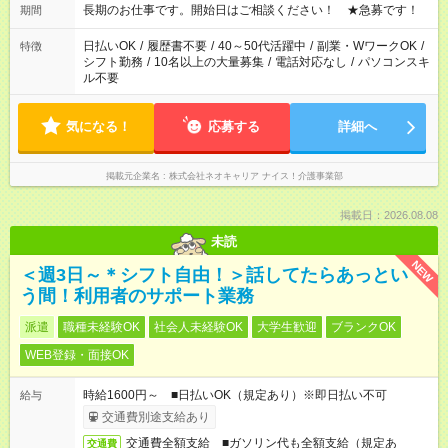
1日7時間 ＊日勤のみ ＊土日休み ＊午前だけ・午後だけ ＊平日
長期のお仕事です。開始日はご相談ください！ ★急募です！
期間
のみ・土日のみ ＊Wワークや扶養内 など、いろんなシフトのお
仕事をご紹介できます！ 登録の際に、あなたのご希望をお聞か
日払いOK
/
履歴書不要
/
40～50代活躍中
/
副業・WワークOK
/
特徴
せください。
シフト勤務
/
10名以上の大量募集
/
電話対応なし
/
パソコンスキ
ル不要
気になる！
応募する
詳細へ
掲載元企業名
株式会社ネオキャリア ナイス！介護事業部
掲載日：2026.08.08
未読
NEW
＜週3日～＊シフト自由！＞話してたらあっとい
う間！利用者のサポート業務
派遣
職種未経験OK
社会人未経験OK
大学生歓迎
ブランクOK
WEB登録・面接OK
時給1600円～ ■日払いOK（規定あり）※即日払い不可
給与
交通費別途支給あり
交通費全額支給 ■ガソリン代も全額支給（規定あ
交通費