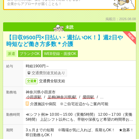
企業からアプローチが届くことも！
掲載日：2026.08.08
未読
NEW
【日収9500円×日払い・週払いOK！】週2日や
時短など働き方多数＊介護
派遣
ブランクOK
WEB登録・面接OK
時給1900円～
給与
交通費別途支給あり
交通費全額支給
交通費
神奈川県小田原市
勤務地
小田原駅
/
足柄(神奈川県)駅
/
螢田駅
/
…
介護施設や病院 ※ご自宅近辺からご案内可能
≪シフト例≫ 10:00～15:00（実働5時間） 12:00～17:00（実働
勤務時間
5時間） 上記シフト以外にも、早朝や深夜など希望の時間帯お聞
かせください！ 事前に担当からヒアリングもしますので、ご安
心ください！
3ヵ月までの短期 ※職場が気に入れば、長期もOK！ ★急募！
期間
即日勤務もOK！