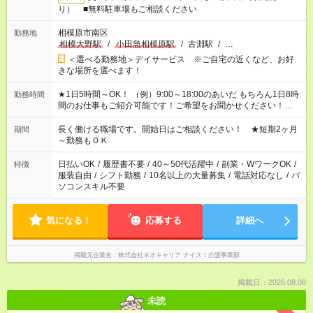
り） ■無料駐車場もご相談ください
相模原市南区
勤務地
相模大野駅
/
小田急相模原駅
/
古淵駅
/
…
＜選べる勤務地＞デイサービス ※ご自宅の近くなど、お好
きな場所を選べます！
★1日5時間～OK！ （例）9:00～18:00のあいだ もちろん1日8時
勤務時間
間のお仕事もご紹介可能です！ご希望をお聞かせください！★家
庭の都合でお休みが必要な場合も遠慮なくご相談ください。 ※
週最低15時間以上の勤務が必要です
長く働ける職場です。開始日はご相談ください！ ★短期2ヶ月
期間
～勤務もＯＫ
日払いOK
/
履歴書不要
/
40～50代活躍中
/
副業・WワークOK
/
特徴
服装自由
/
シフト勤務
/
10名以上の大量募集
/
電話対応なし
/
パ
ソコンスキル不要
気になる！
応募する
詳細へ
掲載元企業名
株式会社ネオキャリア ナイス！介護事業部
掲載日：2026.08.08
未読