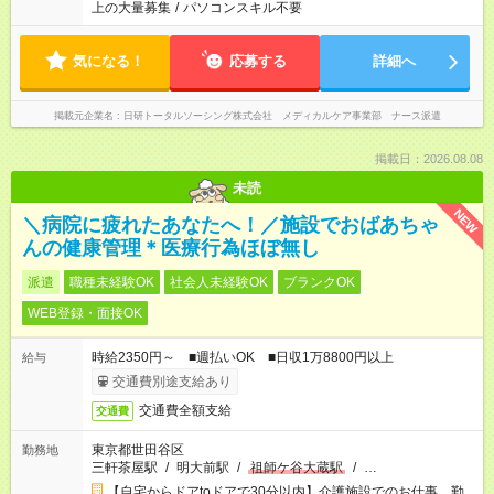
上の大量募集
/
パソコンスキル不要
気になる！
応募する
詳細へ
掲載元企業名
日研トータルソーシング株式会社 メディカルケア事業部 ナース派遣
掲載日：2026.08.08
未読
NEW
＼病院に疲れたあなたへ！／施設でおばあちゃ
んの健康管理＊医療行為ほぼ無し
派遣
職種未経験OK
社会人未経験OK
ブランクOK
WEB登録・面接OK
時給2350円～ ■週払いOK ■日収1万8800円以上
給与
交通費別途支給あり
交通費全額支給
交通費
東京都世田谷区
勤務地
三軒茶屋駅
/
明大前駅
/
祖師ケ谷大蔵駅
/
…
【自宅からドアtoドアで30分以内】介護施設でのお仕事。勤