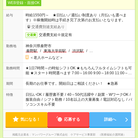
WEB登録・面接OK
時給1550円～ ★日払い／週払い制度あり（月払いも選べま
給与
す）※稼働開始時は手続き完了次第のお支払いとなります。
交通費別途支給あり
交通費支給※規定有
交通費
神奈川県秦野市
勤務地
秦野駅
/
東海大学前駅
/
渋沢駅
/
…
＜老人ホームなど＞
★1日7時間～の時短シフトOK ★もちろんフルタイムシフトも可
勤務時間
能 ★スタート時間選べます 7:00～16:00 9:00～18:00 11:00～
20:00 など 残業なし！ ※Wワークの場合、他のお仕事と合わせ
週40時間超の就業はご案内できません ※法令に基づき、週20時
長期のお仕事です。開始日はご相談ください！ ★急募
期間
間以上勤務は社会保険への加入対象となります ※労働者派遣法
（日雇い派遣の原則禁止）により、短時間・短期間の就業はご
日払いOK
/
履歴書不要
/
40～50代活躍中
/
副業・WワークOK
/
特徴
案内が難しい場合があります
服装自由
/
シフト勤務
/
10名以上の大量募集
/
電話対応なし
/
パ
ソコンスキル不要
気になる！
応募する
詳細へ
掲載元企業名
マンパワーグループ株式会社 ケアサービス事業部 （医療福祉介護関連）