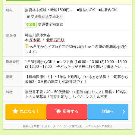
無資格未経験：時給1500円～ ■週払いOK ■扶養内OK
給与
交通費別途支給あり
交通費全額支給
交通費
神奈川県厚木市
勤務地
本
厚木駅
/
愛甲石田駅
≪自宅からドアtoドアで30分以内！≫ご希望の勤務地を紹介
します。
1日5時間からOK！ ■シフト例 (1)8:00～13:00 (2)10:00～15:00
勤務時間
(3)12:00～17:00 「子どもたちが学校に行く間だけ働きたい」
「余裕を持って夕飯の準備がしたい」 「午前中は働いて、午後
はプライベートの時間にしたい」 など、ご希望を教えてくださ
【積極採用中！】＊1年以上勤務している方が多数！ご応募から
期間
いね。 ※Wワーク希望の方へ 今ご覧のお仕事で希望する勤務時
最短2～3日後の就業も相談可能です！
間と、もう1つのお仕事の勤務時間。 合計で週40時間を超える
場合は応募できません。
履歴書不要
/
40～50代活躍中
/
服装自由
/
シフト勤務
/
10名以
特徴
上の大量募集
/
電話対応なし
/
パソコンスキル不要
気になる！
応募する
詳細へ
掲載元企業名
日研トータルソーシング株式会社 メディカルケア事業部