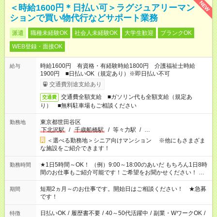
NEW
＜時給1600円＊日払い可＞ラグジュアリーマン
ションで買い物代行などサポート業務
派遣
職種未経験OK
社会人未経験OK
大学生歓迎
ブランクOK
WEB登録・面接OK
時給1600円 有資格・有経験時給1800円 介護福祉士時給
給与
1900円 ■日払いOK（規定あり）※即日払い不可
交通費別途支給あり
交通費全額支給 ■ガソリン代も全額支給（規定あ
交通費
り） ■無料駐車場もご相談ください
東京都世田谷区
勤務地
下北沢駅
/
千歳船橋駅
/
等々力駅
/
…
＜選べる勤務地＞シニア向けマンション ※他にもさまざま
な施設をご紹介できます！
★1日5時間～OK！ （例）9:00～18:00のあいだ もちろん1日8時
勤務時間
間のお仕事もご紹介可能です！ご希望をお聞かせください！ ★
家庭の都合でお休みが必要な場合も遠慮なくご相談ください。
※週最低15時間以上の勤務が必要です
短期2ヵ月～のお仕事です。開始日はご相談ください！ ★急募
期間
です！
日払いOK
/
履歴書不要
/
40～50代活躍中
/
副業・WワークOK
/
特徴