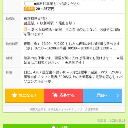
り） ■無料駐車場もご相談ください
20～25万円
月収例
東京都世田谷区
勤務地
経堂駅
/
桜新町駅
/
尾山台駅
/
…
＜選べる勤務地＞病院 ※ご自宅の近くなど、お好きな場所
を選べます！
夜勤（例） 16:00～翌9:00 もちろん夜勤以外の時間も選べます
勤務時間
（例） 07:00～16:00※早番 09:00～18:00※日勤 11:00～
20:00※遅番 ※時間は、固定・選べる施設もあるので、ご希望が
あれば調整できます！ ※シフト制。勤務地により実働時間が異
短期のお仕事です。職場が気に入れば長期でも働けます！ ★開
期間
なります。★家庭の都合でお休みが必要な場合も遠慮なくご相談
始日はご相談ください。 ★急募です！
ください。
日払いOK
/
履歴書不要
/
40～50代活躍中
/
副業・WワークOK
/
特徴
服装自由
/
シフト勤務
/
10名以上の大量募集
/
電話対応なし
/
パ
ソコンスキル不要
気になる！
応募する
詳細へ
掲載元企業名
株式会社ネオキャリア ナイス！介護事業部
掲載日：2026.08.08