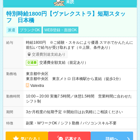
未読
特別時給1800円【ヴァレクストラ】短期スタッ
フ 日本橋
派遣
ブランクOK
WEB登録・面接OK
時給1800円 ※ご経験・スキルにより優遇 スマホでかんたんに
給与
前払いで給与が受け取れます（※上限、条件あり）
交通費別途支給あり
交通費全額支給（規定あり）
交通費
東京都中央区
勤務地
東京都中央区 東京メトロ 日本橋駅から直結（徒歩1分）
Valextra
10:00～20:00 実働7.5時間／休憩1.5時間 営業時間に合わせた
勤務時間
シフト制
3か月程度の短期予定 ※開始日はお気軽にご相談ください
期間
副業・WワークOK
/
シフト勤務
/
パソコンスキル不要
特徴
気になる！
応募する
詳細へ