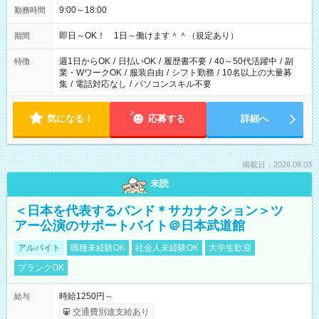
9:00～18:00
勤務時間
即日～OK！ 1日～働けます＾＾（規定あり）
期間
週1日からOK
/
日払いOK
/
履歴書不要
/
40～50代活躍中
/
副
特徴
業・WワークOK
/
服装自由
/
シフト勤務
/
10名以上の大量募
集
/
電話対応なし
/
パソコンスキル不要
気になる！
応募する
詳細へ
掲載日：2026.08.03
未読
＜日本を代表するバンド＊サカナクション＞ツ
アー公演のサポートバイト＠日本武道館
アルバイト
職種未経験OK
社会人未経験OK
大学生歓迎
ブランクOK
時給1250円～
給与
交通費別途支給あり