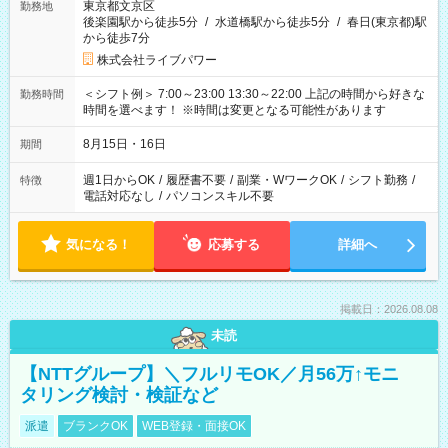
東京都文京区
勤務地
後楽園駅から徒歩5分
/
水道橋駅から徒歩5分
/
春日(東京都)駅
から徒歩7分
株式会社ライブパワー
＜シフト例＞ 7:00～23:00 13:30～22:00 上記の時間から好きな
勤務時間
時間を選べます！ ※時間は変更となる可能性があります
8月15日・16日
期間
週1日からOK
/
履歴書不要
/
副業・WワークOK
/
シフト勤務
/
特徴
電話対応なし
/
パソコンスキル不要
気になる！
応募する
詳細へ
掲載日：2026.08.08
未読
【NTTグループ】＼フルリモOK／月56万↑モニ
タリング検討・検証など
派遣
ブランクOK
WEB登録・面接OK