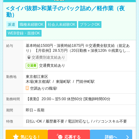
<タイパ抜群>和菓子のパック詰め／軽作業（夜
勤）
派遣
職種未経験OK
社会人未経験OK
ブランクOK
WEB登録・面接OK
基本時給1500円・深夜時給1875円 ※交通費全額支給（規定あ
給与
り） 【月収例】28.5万円（20日勤務＋深夜120h ※残業なしの場
合）
交通費別途支給あり
交通費支給あり
交通費
東京都江東区
勤務地
木場(東京都)駅
/
東陽町駅
/
門前仲町駅
空調ありの職場!
【夜勤】 20:00～翌5:00 休憩60分 [実働]8時間00分
勤務時間
即日～長期
期間
日払いOK
/
履歴書不要
/
電話対応なし
/
パソコンスキル不要
特徴
気になる！
応募する
詳細へ