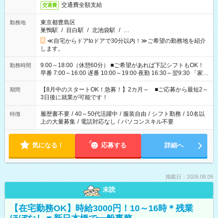
交通費全額支給
交通費
東京都豊島区
勤務地
巣鴨駅
/
目白駅
/
北池袋駅
/
…
≪自宅からドアtoドアで30分以内！≫ご希望の勤務地を紹介
します。
9:00～18:00（休憩60分） ■ご希望があれば下記シフトもOK！
勤務時間
早番 7:00～16:00 遅番 10:00～19:00 夜勤 16:30～翌9:30 「家族
と休みを合わせたい」 「余裕を持って夕飯の準備がしたい」
「できれば残業はしたくない」 など、ご希望を教えてください
【8月中のスタートOK！急募！】2カ月～ ■ご応募から最短2～
期間
ね。 ※Wワーク希望の方へ 今ご覧のお仕事で希望する勤務時間
3日後に就業が可能です！
と、もう1つのお仕事の勤務時間。 合計で週40時間を超える場
合は応募できません。
履歴書不要
/
40～50代活躍中
/
服装自由
/
シフト勤務
/
10名以
特徴
上の大量募集
/
電話対応なし
/
パソコンスキル不要
気になる！
応募する
詳細へ
掲載日：2026.08.09
未読
【在宅勤務OK】時給3000円！10～16時＊残業