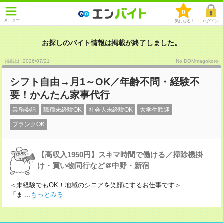
0
メニュー
気になる！
ログイン
お探しのバイト情報は掲載が終了しました。
掲載日 :2026
/
07
/
21
No.DOMmagokoro
シフト自由→月1～OK／年齢不問・経験不
要！かんたん家事代行
業務委託
職種未経験OK
社会人未経験OK
大学生歓迎
ブランクOK
【高収入1950円】スキマ時間で働ける／掃除機掛
け・買い物同行など＠中野・新宿
＜未経験でもOK！地域のシニアを笑顔にするお仕事です＞
「ま
...もっとみる