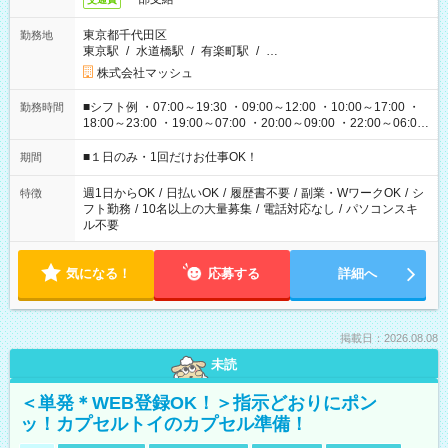
東京都千代田区
勤務地
東京駅
/
水道橋駅
/
有楽町駅
/
…
株式会社マッシュ
■シフト例 ・07:00～19:30 ・09:00～12:00 ・10:00～17:00 ・
勤務時間
18:00～23:00 ・19:00～07:00 ・20:00～09:00 ・22:00～06:00
etc ★最短で3時間で5,120円のお仕事から 15時間で2万円近く稼
げるお仕事も！ ご希望のお時間に合わせてご紹介！ ※シフトは
■１日のみ・1回だけお仕事OK！
期間
現場によって異なります。 ※勿論、休憩時間はあるのでご安心
ください！
週1日からOK
/
日払いOK
/
履歴書不要
/
副業・WワークOK
/
シ
特徴
フト勤務
/
10名以上の大量募集
/
電話対応なし
/
パソコンスキ
ル不要
気になる！
応募する
詳細へ
掲載日：2026.08.08
未読
＜単発＊WEB登録OK！＞指示どおりにポン
ッ！カプセルトイのカプセル準備！