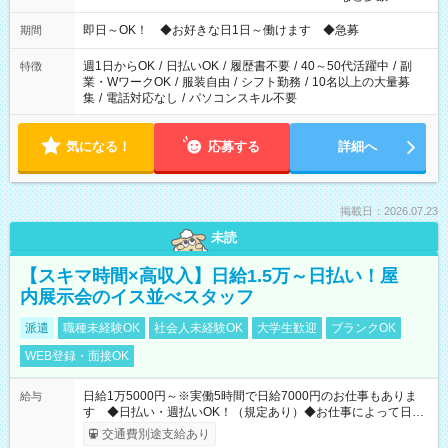
仕事により勤務時間が異なります
即日～OK！ ◆お好きな日1日～働けます ◆急募
期間
週1日からOK
/
日払いOK
/
履歴書不要
/
40～50代活躍中
/
副
特徴
業・WワークOK
/
服装自由
/
シフト勤務
/
10名以上の大量募
集
/
電話対応なし
/
パソコンスキル不要
気になる！
応募する
詳細へ
掲載日：2026.07.23
未読
【スキマ時間×高収入】日給1.5万～日払い！屋
内展示会のイス並べスタッフ
派遣
職種未経験OK
社会人未経験OK
大学生歓迎
ブランクOK
WEB登録・面接OK
日給1万5000円～※実働5時間で日給7000円のお仕事もありま
給与
す ◆日払い・週払いOK！（規定あり）◆お仕事によって日給
も異なります
交通費別途支給あり