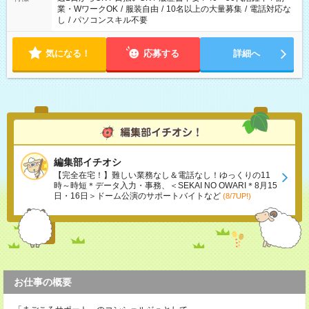
業・WワークOK
/
服装自由
/
10名以上の大量募集
/
電話対応な
し
/
パソコンスキル不要
気になる！
応募する
詳細へ
編集部イチオシ
【完全在宅！】難しい業務なし＆電話なし！ゆっくりの11
時～時短＊データ入力・事務、＜SEKAI NO OWARI＊8月15
日・16日＞ドーム公演のサポートバイトなど
(8/7UP!)
お仕事の概要