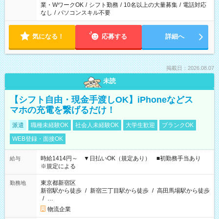
業・WワークOK
/
シフト勤務
/
10名以上の大量募集
/
電話対応
なし
/
パソコンスキル不要
気になる！
応募する
詳細へ
掲載日：2026.08.07
未読
【シフト自由・現金手渡しOK】iPhoneなどス
マホの充電を繋げるだけ！
派遣
職種未経験OK
社会人未経験OK
大学生歓迎
ブランクOK
WEB登録・面接OK
時給1414円～ ▼日払いOK（規定あり） ■初勤務手当あり
給与
※規定による
東京都新宿区
勤務地
新宿駅から徒歩
/
新宿三丁目駅から徒歩
/
高田馬場駅から徒歩
/
…
物流企業