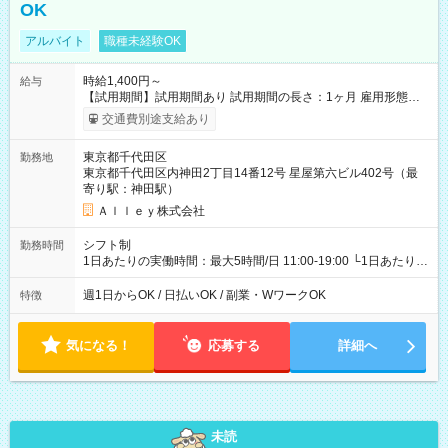
OK
アルバイト
職種未経験OK
時給1,400円～
給与
【試用期間】試用期間あり 試用期間の長さ：1ヶ月 雇用形態、
給与は本採用時と同じです。
交通費別途支給あり
東京都千代田区
勤務地
東京都千代田区内神田2丁目14番12号 星屋第六ビル402号（最
寄り駅：神田駅）
Ａｌｌｅｙ株式会社
シフト制
勤務時間
1日あたりの実働時間：最大5時間/日 11:00-19:00 └1日あたりの
実働時間：1-5時間 └上記の時間帯内であれば、いつでも勤務可
能！ └平日・土曜日の中で、お好きな曜日でご勤務いただけま
週1日からOK / 日払いOK / 副業・WワークOK
特徴
す！ 【シフト例】 ・11:00～14:00 ・16:30～19:00 ・13:00～
18:00 などのように、自由な働き方が可能なお仕事です！
気になる！
応募する
詳細へ
未読