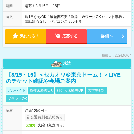
急募！8月15日・16日
期間
週1日からOK
/
履歴書不要
/
副業・WワークOK
/
シフト勤務
/
特徴
電話対応なし
/
パソコンスキル不要
気になる！
応募する
詳細へ
掲載日：2026.08.07
未読
【8/15・16】＜セカオワ＠東京ドーム！＞LIVE
のチケット確認や会場ご案内
アルバイト
職種未経験OK
社会人未経験OK
大学生歓迎
ブランクOK
時給1250円～
給与
交通費別途支給あり
支給（規定有り）
交通費