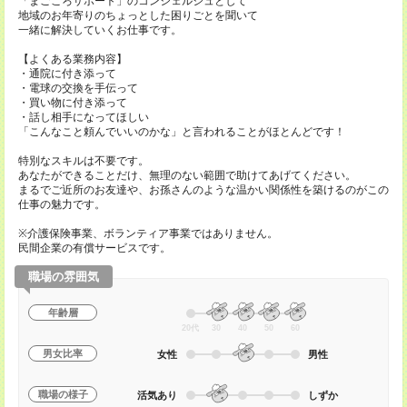
「まごころサポート」のコンシェルジュとして
地域のお年寄りのちょっとした困りごとを聞いて
一緒に解決していくお仕事です。
【よくある業務内容】
・通院に付き添って
・電球の交換を手伝って
・買い物に付き添って
・話し相手になってほしい
「こんなこと頼んでいいのかな」と言われることがほとんどです！
特別なスキルは不要です。
あなたができることだけ、無理のない範囲で助けてあげてください。
まるでご近所のお友達や、お孫さんのような温かい関係性を築けるのがこの
仕事の魅力です。
※介護保険事業、ボランティア事業ではありません。
民間企業の有償サービスです。
職場の雰囲気
年齢層
20代
30
40
50
60
男女比率
女性
男性
職場の様子
活気あり
しずか