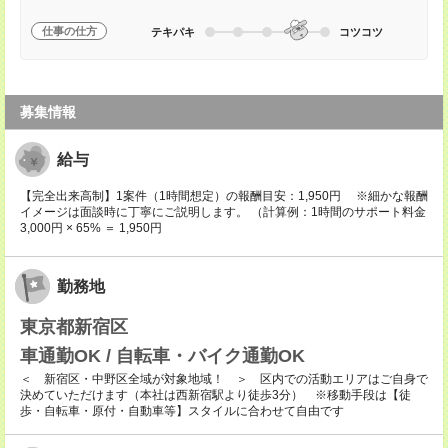
仕事の仕方
テキパキ
コツコツ
募集情報
給与
【完全出来高制】1案件（1時間想定）の報酬目安：1,950円 ※細かな報酬
イメージは面談時に丁寧にご説明します。 （計算例：1時間のサポート料金
3,000円 × 65% ＝ 1,950円
勤務地
東京都新宿区
車通勤OK / 自転車・バイク通勤OK
＜ 新宿区・中野区全域が対象地域！ ＞ 区内での活動エリアはご自身で
決めていただけます（本社は西新宿駅より徒歩3分） ※移動手段は【徒
歩・自転車・原付・自動車等】スタイルに合わせて自由です