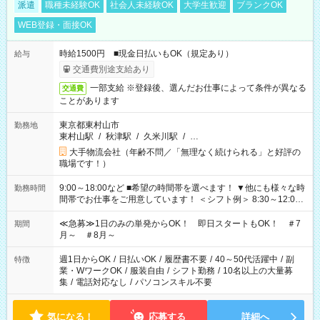
派遣
職種未経験OK
社会人未経験OK
大学生歓迎
ブランクOK
WEB登録・面接OK
時給1500円 ■現金日払いもOK（規定あり）
給与
交通費別途支給あり
一部支給 ※登録後、選んだお仕事によって条件が異なる
交通費
ことがあります
東京都東村山市
勤務地
東村山駅
/
秋津駅
/
久米川駅
/
…
大手物流会社（年齢不問／「無理なく続けられる」と好評の
職場です！）
9:00～18:00など ■希望の時間帯を選べます！ ▼他にも様々な時
勤務時間
間帯でお仕事をご用意しています！ ＜シフト例＞ 8:30～12:00
17:00～22:00 13:00～22:00 22:00～翌6:00 など
≪急募≫1日のみの単発からOK！ 即日スタートもOK！ ＃7
期間
月～ ＃8月～
週1日からOK
/
日払いOK
/
履歴書不要
/
40～50代活躍中
/
副
特徴
業・WワークOK
/
服装自由
/
シフト勤務
/
10名以上の大量募
集
/
電話対応なし
/
パソコンスキル不要
気になる！
応募する
詳細へ