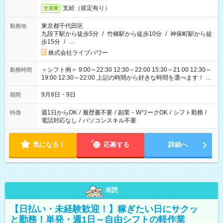
支給（規定有り）
交通費
東京都千代田区
勤務地
九段下駅から徒歩5分
/
竹橋駅から徒歩10分
/
神保町駅から徒
歩15分
/
…
株式会社ライブパワー
＜シフト例＞ 9:00～22:30 12:30～22:00 15:30～21:00 12:30～
勤務時間
19:00 12:30～22:00 上記の時間から好きな時間を選べます！ ※
時間は変更となる可能性があります
9月8日・9日
期間
週1日からOK
/
履歴書不要
/
副業・WワークOK
/
シフト勤務
/
特徴
電話対応なし
/
パソコンスキル不要
気になる！
応募する
詳細へ
未読
【日払い・未経験歓迎！】稼ぎたい日にサクッ
と勤務！単発・週1日～自由シフトの軽作業