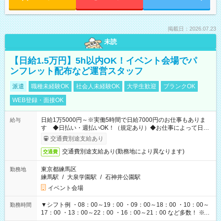
掲載日：2026.07.23
未読
【日給1.5万円】5h以内OK！イベント会場でパ
ンフレット配布など運営スタッフ
派遣
職種未経験OK
社会人未経験OK
大学生歓迎
ブランクOK
WEB登録・面接OK
日給1万5000円～※実働5時間で日給7000円のお仕事もありま
給与
す ◆日払い・週払いOK！（規定あり）◆お仕事によって日給
も異なります
交通費別途支給あり
交通費別途支給あり(勤務地により異なります)
交通費
東京都練馬区
勤務地
練馬駅
/
大泉学園駅
/
石神井公園駅
イベント会場
▼シフト例 ・08：00～19：00 ・09：00～18：00 ・10：00～
勤務時間
17：00 ・13：00～22：00 ・16：00～21：00 など多数！ ※お
仕事により勤務時間が異なります