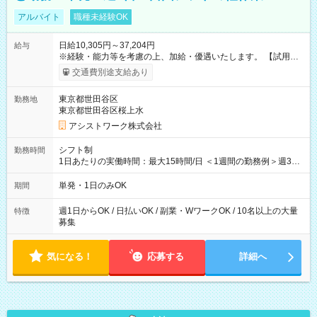
アルバイト
職種未経験OK
日給10,305円～37,204円
給与
※経験・能力等を考慮の上、加給・優遇いたします。 【試用期
間】試用期間なし
交通費別途支給あり
東京都世田谷区
勤務地
東京都世田谷区桜上水
アシストワーク株式会社
シフト制
勤務時間
1日あたりの実働時間：最大15時間/日 ＜1週間の勤務例＞週3回
勤務 勤務：月・水・金 休み：火・木・土・日 好きな時にお仕事
可能です！ ※1日あたりの最大実働時間は日勤、夜勤共に勤務し
単発・1日のみOK
期間
た時間になります。
週1日からOK / 日払いOK / 副業・WワークOK / 10名以上の大量
特徴
募集
気になる！
応募する
詳細へ