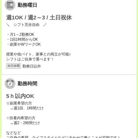
勤務曜日
週1OK / 週2～3 / 土日祝休
＼ シフト完全自由 ／
・月1～2勤務OK
・1回1時間からOK
・副業やWワークOK
授業や他バイト、家事との両立が可能♪
シフトはご自身で選べます！
勤務日以外
休日休暇
勤務時間
5ｈ以内OK
☆副業希望の方
→週1回、1時間だけ
☆扶養内希望の方
→週2・2時間だけ
などなど
ご自身の希望、ライフスタイルなどに合わせて働くことが可能です！