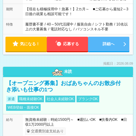
い」 「余裕を持って夕飯の準備がしたい」 「できれば残業はし
たくない」 など、ご希望を教えてくださいね。 ※Wワーク希望
【現在も積極採用中！急募！】2カ月～ ■ご応募から最短2～3
期間
の方へ 今ご覧のお仕事で希望する勤務時間と、もう1つのお仕事
日後の就業も相談可能です！
の勤務時間。 合計で週40時間を超える場合は応募できません。
履歴書不要
/
40～50代活躍中
/
服装自由
/
シフト勤務
/
10名以
特徴
上の大量募集
/
電話対応なし
/
パソコンスキル不要
気になる！
応募する
詳細へ
掲載日：2026.08.09
未読
【オープニング募集】おばあちゃんのお散歩付
き添いも仕事の1つ
派遣
職種未経験OK
社会人未経験OK
ブランクOK
WEB登録・面接OK
無資格未経験：時給1500円～ ■週払いOK ■扶養内OK ■日
給与
収1万2000円以上
交通費別途支給あり