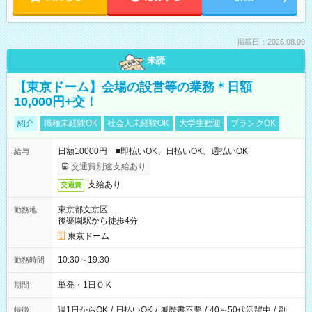
掲載日：2026.08.09
未読
【東京ドーム】会場の設営等の業務＊日額
10,000円+交！
紹介
職種未経験OK
社会人未経験OK
大学生歓迎
ブランクOK
日額10000円 ■即払いOK、日払いOK、週払いOK
給与
交通費別途支給あり
支給あり
交通費
東京都文京区
勤務地
後楽園駅から徒歩4分
東京ドーム
10:30～19:30
勤務時間
単発・1日ＯＫ
期間
週1日からOK
/
日払いOK
/
履歴書不要
/
40～50代活躍中
/
副
特徴