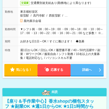
交通費別途支給あり(勤務地により異なります)
交通費
東京都杉並区
勤務地
荻窪駅
/
高円寺駅
/
西荻窪駅
/
…
屋内展示会場
▼シフト例 ・08：00～19：00 ・09：00～18：00 ・10：00～
勤務時間
17：00 ・13：00～22：00 ・16：00～21：00 など多数！ ※お
仕事により勤務時間が異なります
お好きな日1日～OK！すぐに働けます！ ◆急募
期間
週1日からOK
/
日払いOK
/
履歴書不要
/
40～50代活躍中
/
副
特徴
業・WワークOK
/
服装自由
/
シフト勤務
/
10名以上の大量募
集
/
電話対応なし
/
パソコンスキル不要
気になる！
応募する
詳細へ
未読
【座り＆手作業中心】香水shopの梱包スタッ
フ ★副業OK ★週1日からOK ★1日1時間から