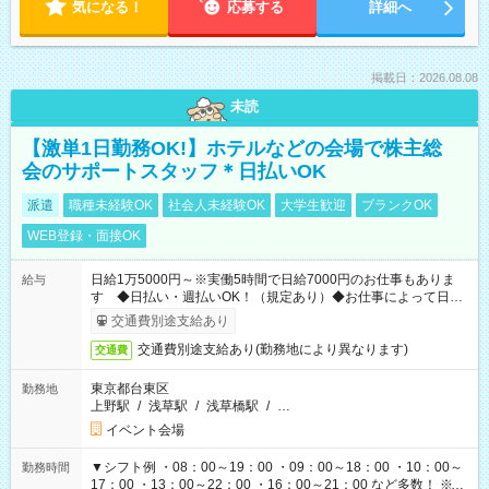
気になる！
応募する
詳細へ
掲載日：2026.08.08
未読
【激単1日勤務OK!】ホテルなどの会場で株主総
会のサポートスタッフ＊日払いOK
派遣
職種未経験OK
社会人未経験OK
大学生歓迎
ブランクOK
WEB登録・面接OK
日給1万5000円～※実働5時間で日給7000円のお仕事もありま
給与
す ◆日払い・週払いOK！（規定あり）◆お仕事によって日給
も異なります
交通費別途支給あり
交通費別途支給あり(勤務地により異なります)
交通費
東京都台東区
勤務地
上野駅
/
浅草駅
/
浅草橋駅
/
…
イベント会場
▼シフト例 ・08：00～19：00 ・09：00～18：00 ・10：00～
勤務時間
17：00 ・13：00～22：00 ・16：00～21：00 など多数！ ※お