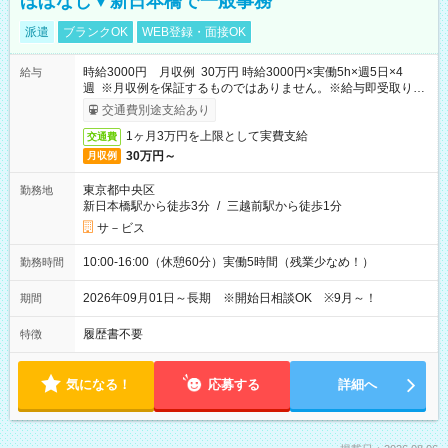
ほぼなし▼新日本橋で一般事務
派遣
ブランクOK
WEB登録・面接OK
時給3000円 月収例 30万円 時給3000円×実働5h×週5日×4
給与
週 ※月収例を保証するものではありません。※給与即受取りサ
ービス利用可（利用条件有）
交通費別途支給あり
1ヶ月3万円を上限として実費支給
交通費
30万円～
月収例
東京都中央区
勤務地
新日本橋駅から徒歩3分
/
三越前駅から徒歩1分
サ－ビス
10:00-16:00（休憩60分）実働5時間（残業少なめ！）
勤務時間
2026年09月01日～長期 ※開始日相談OK ※9月～！
期間
履歴書不要
特徴
気になる！
応募する
詳細へ