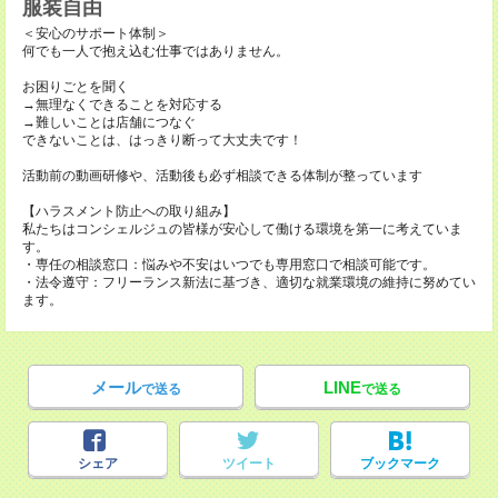
服装自由
＜安心のサポート体制＞
何でも一人で抱え込む仕事ではありません。
お困りごとを聞く
→無理なくできることを対応する
→難しいことは店舗につなぐ
できないことは、はっきり断って大丈夫です！
活動前の動画研修や、活動後も必ず相談できる体制が整っています
【ハラスメント防止への取り組み】
私たちはコンシェルジュの皆様が安心して働ける環境を第一に考えていま
す。
・専任の相談窓口：悩みや不安はいつでも専用窓口で相談可能です。
・法令遵守：フリーランス新法に基づき、適切な就業環境の維持に努めてい
ます。
メール
LINE
で送る
で送る
シェア
ツイート
ブックマーク