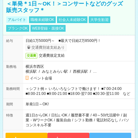
＜単発＊1日～OK！＞コンサートなどのグッズ
販売スタッフ＊
アルバイト
職種未経験OK
社会人未経験OK
大学生歓迎
ブランクOK
WEB登録・面接OK
日給1万5000円～ ■最大で日給2万8500円！
給与
交通費別途支給あり
交通費規定支給
交通費
横浜市西区
勤務地
横浜駅
/
みなとみらい駅
/
西横浜駅
/
…
イベント会場
＜シフト例＞ いろいろなシフトで働けます！ ■7:00-24:00
勤務時間
■8:00-21:00 ■9:00-21:00 ■18:00-翌7:00 ■20:30-翌11:00 など
単発1日～OK!
期間
週1日からOK
/
日払いOK
/
履歴書不要
/
40～50代活躍中
/
副
特徴
業・WワークOK
/
服装自由
/
シフト勤務
/
電話対応なし
/
パソ
コンスキル不要