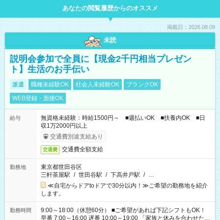
あなたの閲覧履歴からのオススメ
掲載日：2026.08.09
未読
説明会参加で全員に【現金2千円相当プレゼン
ト】生活のお手伝い
派遣
職種未経験OK
社会人未経験OK
ブランクOK
WEB登録・面接OK
無資格未経験：時給1500円～ ■週払いOK ■扶養内OK ■日
給与
収1万2000円以上
交通費別途支給あり
交通費全額支給
交通費
東京都世田谷区
勤務地
三軒茶屋駅
/
世田谷駅
/
下高井戸駅
/
…
≪自宅からドアtoドアで30分以内！≫ご希望の勤務地を紹介
します。
9:00～18:00（休憩60分） ■ご希望があれば下記シフトもOK！
勤務時間
早番 7:00～16:00 遅番 10:00～19:00 「家族と休みを合わせた