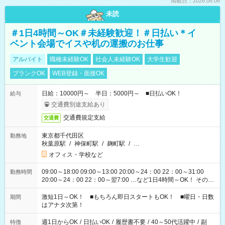
掲載日：2026.08.06
未読
＃1日4時間～OK＃未経験歓迎！＃日払い＊イ
ベント会場でイスや机の運搬のお仕事
アルバイト
職種未経験OK
社会人未経験OK
大学生歓迎
ブランクOK
WEB登録・面接OK
日給：10000円～ 半日：5000円～ ■日払いOK！
給与
交通費別途支給あり
交通費規定支給
交通費
東京都千代田区
勤務地
秋葉原駅
/
神保町駅
/
麹町駅
/
…
オフィス・学校など
09:00～18:00 09:00～13:00 20:00～24：00 22：00～31:00
勤務時間
20:00～24：00 22：00～翌7:00 …など1日4時間～OK！ その他
シフトもございます！ お気軽にご相談ください！
激短1日～OK！ ■もちろん即日スタートもOK！ ■曜日・日数
期間
はアナタ次第！
週1日からOK
/
日払いOK
/
履歴書不要
/
40～50代活躍中
/
副
特徴