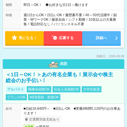
即日～OK！ ◆お好きな日1日～働けます
期間
週1日からOK
/
日払いOK
/
履歴書不要
/
40～50代活躍中
/
副
特徴
業・WワークOK
/
服装自由
/
シフト勤務
/
10名以上の大量募
集
/
電話対応なし
/
パソコンスキル不要
気になる！
応募する
詳細へ
掲載日：2026.08.08
未読
＜1日～OK！＞あの有名企業も！展示会や株主
総会のお手伝い！
アルバイト
職種未経験OK
社会人未経験OK
大学生歓迎
ブランクOK
WEB登録・面接OK
■日給16,840円～ ■日払いOK ■実働3時間5,120円のお仕事あ
給与
ります！
交通費別途支給あり
一部支給
交通費