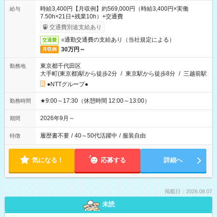
時給3,400円【月収例】約569,000円（時給3,400円×実働
給与
7.50h×21日+残業10h）+交通費
交通費別途支給あり
○通勤交通費の支給あり（当社規定による）
交通費
30万円～
月収例
東京都千代田区
勤務地
大手町(東京都)駅から徒歩2分
/
東京駅から徒歩8分
/
三越前駅
●NTTグループ●
★9:00～17:30（休憩時間 12:00～13:00）
勤務時間
2026年9月～
期間
履歴書不要
/
40～50代活躍中
/
服装自由
特徴
気になる！
応募する
詳細へ
掲載日：2026.08.07
未読