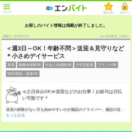
0
メニュー
気になる！
ログイン
お探しのバイト情報は掲載が終了しました。
掲載日 :2026
/
07
/
12
No.NCK町田_13MAC
＜週3日～OK！年齢不問＞送迎＆見守りなど
＊小さめデイサービス
派遣
職種未経験OK
社会人未経験OK
大学生歓迎
ブランクOK
WEB登録・面接OK
≪土日休みOK≫送迎などのお仕事！お給与は日払
い可能です＊
送迎の経験がない方も始めやすいのが施設のドライバー。施設の近
...
もっとみる