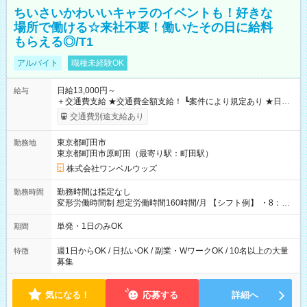
ちいさいかわいいキャラのイベントも！好きな
場所で働ける☆来社不要！働いたその日に給料
もらえる◎/T1
アルバイト
職種未経験OK
日給13,000円～
給与
＋交通費支給 ★交通費全額支給！ ┗案件により規定あり ★日払
いOK！（規定あり） ┗働いたその日に現金GET♪ お仕事後はコ
交通費別途支給あり
ンビニATMから 日払い分を引き落とせます！ 【試用期間】試
用期間なし
東京都町田市
勤務地
東京都町田市原町田（最寄り駅：町田駅）
株式会社ワンベルウッズ
勤務時間は指定なし
勤務時間
変形労働時間制 想定労働時間160時間/月 【シフト例】 ・8：00
～21：00
単発・1日のみOK
期間
週1日からOK / 日払いOK / 副業・WワークOK / 10名以上の大量
特徴
募集
気になる！
応募する
詳細へ