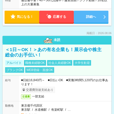
履歴書不要
/
40～50代活躍中
/
服装自由
/
シフト勤務
/
10名以
特徴
上の大量募集
気になる！
応募する
詳細へ
掲載日：2026.08.06
未読
＜1日～OK！＞あの有名企業も！展示会や株主
総会のお手伝い！
アルバイト
職種未経験OK
社会人未経験OK
大学生歓迎
ブランクOK
WEB登録・面接OK
■日給16,840円～ ■日払いOK ■実働3時間5,120円のお仕事あ
給与
ります！
交通費別途支給あり
一部支給
交通費
東京都千代田区
勤務地
東京駅
/
水道橋駅
/
有楽町駅
/
…