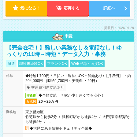
気になる！
応募する
詳細へ
掲載日：2026.07.29
未読
【完全在宅！】難しい業務なし＆電話なし！ゆ
っくりの11時～時短＊データ入力・事務
派遣
職種未経験OK
ブランクOK
WEB登録・面接OK
◆時給1,700円＊日払い・週払いOK＊昇給あり♪【月収例】 ・約
給与
204,000円 （時給1,700円 × 実働6h × 20日）
交通費別途支給あり
◆全額支給 ＊家が少し遠くても安心！
交通費
20～25万円
月収例
東京都港区
勤務地
竹芝駅から徒歩2分
/
浜松町駅から徒歩4分
/
大門(東京都)駅か
ら徒歩5分
/
…
◆港区にある情報セキュリティ企業◆