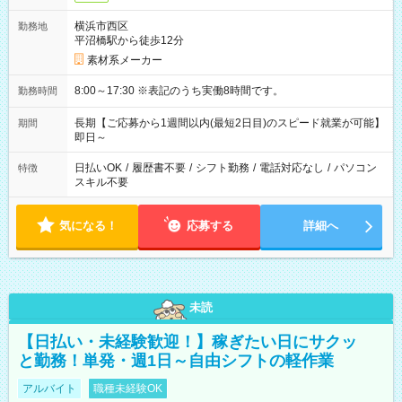
横浜市西区
勤務地
平沼橋駅から徒歩12分
素材系メーカー
8:00～17:30 ※表記のうち実働8時間です。
勤務時間
長期【ご応募から1週間以内(最短2日目)のスピード就業が可能】
期間
即日～
日払いOK
/
履歴書不要
/
シフト勤務
/
電話対応なし
/
パソコン
特徴
スキル不要
気になる！
応募する
詳細へ
未読
【日払い・未経験歓迎！】稼ぎたい日にサクッ
と勤務！単発・週1日～自由シフトの軽作業
アルバイト
職種未経験OK