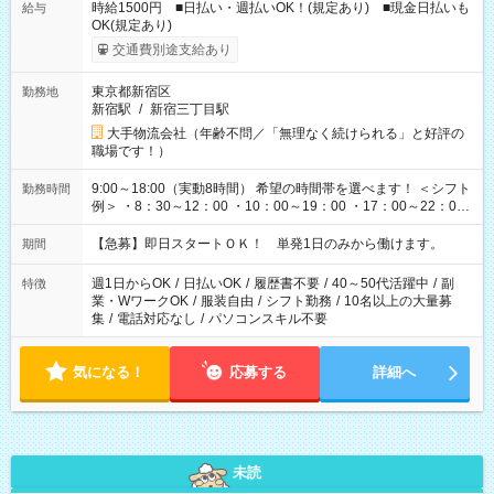
時給1500円 ■日払い・週払いOK！(規定あり) ■現金日払いも
給与
OK(規定あり)
交通費別途支給あり
東京都新宿区
勤務地
新宿駅
/
新宿三丁目駅
大手物流会社（年齢不問／「無理なく続けられる」と好評の
職場です！）
9:00～18:00（実動8時間） 希望の時間帯を選べます！ ＜シフト
勤務時間
例＞ ・8：30～12：00 ・10：00～19：00 ・17：00～22：00
・13：00～22：00 ・22：00～翌6：00 など
【急募】即日スタートＯＫ！ 単発1日のみから働けます。
期間
週1日からOK
/
日払いOK
/
履歴書不要
/
40～50代活躍中
/
副
特徴
業・WワークOK
/
服装自由
/
シフト勤務
/
10名以上の大量募
集
/
電話対応なし
/
パソコンスキル不要
気になる！
応募する
詳細へ
未読