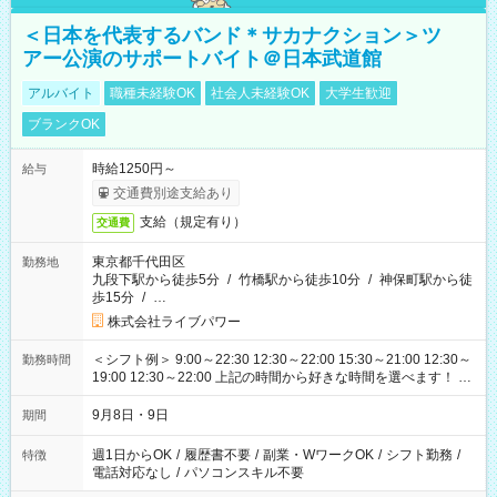
＜日本を代表するバンド＊サカナクション＞ツ
アー公演のサポートバイト＠日本武道館
アルバイト
職種未経験OK
社会人未経験OK
大学生歓迎
ブランクOK
時給1250円～
給与
交通費別途支給あり
支給（規定有り）
交通費
東京都千代田区
勤務地
九段下駅から徒歩5分
/
竹橋駅から徒歩10分
/
神保町駅から徒
歩15分
/
…
株式会社ライブパワー
＜シフト例＞ 9:00～22:30 12:30～22:00 15:30～21:00 12:30～
勤務時間
19:00 12:30～22:00 上記の時間から好きな時間を選べます！ ※
時間は変更となる可能性があります
9月8日・9日
期間
週1日からOK
/
履歴書不要
/
副業・WワークOK
/
シフト勤務
/
特徴
電話対応なし
/
パソコンスキル不要