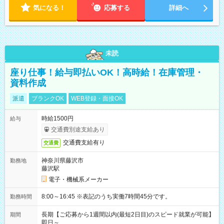
気になる！
応募する
詳細へ
未読
座り仕事！給与即払いOK！高時給！在庫管理・
資料作成
派遣
ブランクOK
WEB登録・面接OK
時給1500円
給与
交通費別途支給あり
交通費支給有り
交通費
神奈川県藤沢市
勤務地
藤沢駅
電子・機械系メーカー
8:00～16:45 ※表記のうち実働7時間45分です。
勤務時間
長期【ご応募から1週間以内(最短2日目)のスピード就業が可能】
期間
即日～