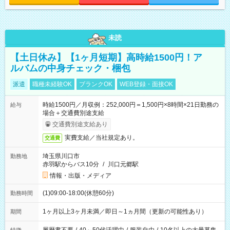
未読
【土日休み】【1ヶ月短期】高時給1500円！ア
ルバムの中身チェック・梱包
派遣
職種未経験OK
ブランクOK
WEB登録・面接OK
時給1500円／月収例：252,000円＝1,500円×8時間×21日勤務の
給与
場合＋交通費別途支給
交通費別途支給あり
実費支給／当社規定あり。
交通費
埼玉県川口市
勤務地
赤羽駅からバス10分
/
川口元郷駅
情報・出版・メディア
(1)09:00-18:00(休憩60分)
勤務時間
1ヶ月以上3ヶ月未満／即日～1ヵ月間（更新の可能性あり）
期間