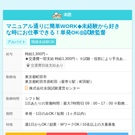
未読
マニュアル通りに簡単WORK◆未経験から好き
な時にお仕事できる！単発OK◎試験監督
アルバイト
職種未経験OK
時給1,300円～
給与
★交通費一部支給 時給1,300円～ ※試験・役割により手当あり
※勤務回数により昇給あり 【即給（前払い）オプションあ
交通費別途支給あり
り！】 希望される場合、勤務から1週間ほどで給与の一部を受け
取れます。 ※手数料418円がかかります。 【過去試験日の収入
東京都町田市
勤務地
例】 ・河合塾模擬試験 8:30～17:30（休憩1時間） 時給1,300円
東京都町田市原町田（最寄り駅：町田駅）
×8時間＝日収10,400円＋交通費 ※当日の役割により時給＋100
円の場合あり ・国家試験 7:00～13:30（休憩なし） 時給1,300
株式会社全国試験運営センター
円（役割手当＋100円）×6時間＝日収8,400円＋交通費 【試用期
間】試用期間なし
シフト制
勤務時間
1日あたりの実働時間：最大7時間/日 09：00～17：00 ※勤務時
間は 試験により異なります。
単発・1日のみOK / 短期（1ヶ月以内）
期間
週1日からOK / 副業・WワークOK / 10名以上の大量募集
特徴