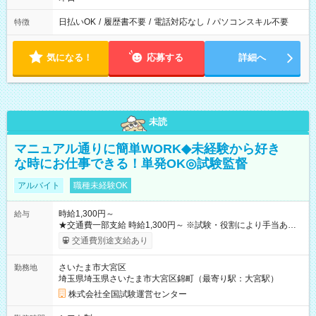
日払いOK
/
履歴書不要
/
電話対応なし
/
パソコンスキル不要
特徴
気になる！
応募する
詳細へ
未読
マニュアル通りに簡単WORK◆未経験から好き
な時にお仕事できる！単発OK◎試験監督
アルバイト
職種未経験OK
時給1,300円～
給与
★交通費一部支給 時給1,300円～ ※試験・役割により手当あり
※勤務回数により昇給あり 【即給（前払い）オプションあ
交通費別途支給あり
り！】 希望される場合、勤務から1週間ほどで給与の一部を受け
取れます。 ※手数料418円がかかります。 【過去試験日の収入
さいたま市大宮区
勤務地
例】 ・河合塾模擬試験 8:30～17:30（休憩1時間） 時給1,300円
埼玉県埼玉県さいたま市大宮区錦町（最寄り駅：大宮駅）
×8時間＝日収10,400円＋交通費 ※当日の役割により時給＋100
円の場合あり ・国家試験 7:00～13:30（休憩なし） 時給1,300
株式会社全国試験運営センター
円（役割手当＋100円）×6時間＝日収8,400円＋交通費 【試用期
間】試用期間なし