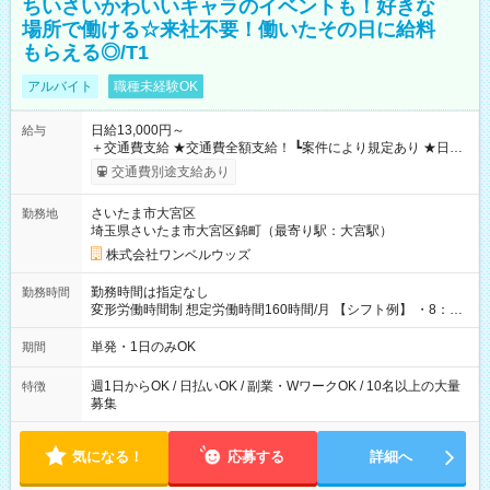
ちいさいかわいいキャラのイベントも！好きな
場所で働ける☆来社不要！働いたその日に給料
もらえる◎/T1
アルバイト
職種未経験OK
日給13,000円～
給与
＋交通費支給 ★交通費全額支給！ ┗案件により規定あり ★日払
いOK！（規定あり） ┗働いたその日に現金GET♪ お仕事後はコ
交通費別途支給あり
ンビニATMから 日払い分を引き落とせます！ 【試用期間】試
用期間なし
さいたま市大宮区
勤務地
埼玉県さいたま市大宮区錦町（最寄り駅：大宮駅）
株式会社ワンベルウッズ
勤務時間は指定なし
勤務時間
変形労働時間制 想定労働時間160時間/月 【シフト例】 ・8：00
～21：00
単発・1日のみOK
期間
週1日からOK / 日払いOK / 副業・WワークOK / 10名以上の大量
特徴
募集
気になる！
応募する
詳細へ