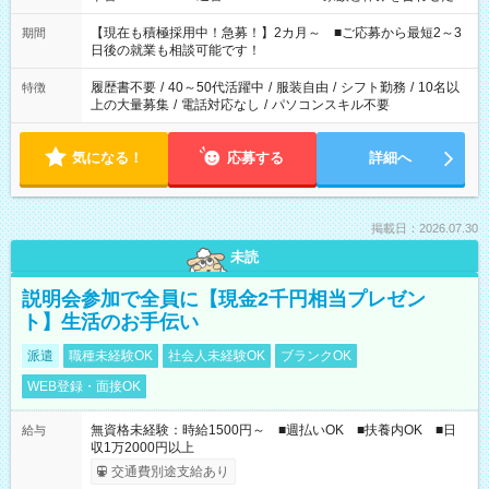
い」 「余裕を持って夕飯の準備がしたい」 「できれば残業はし
たくない」 など、ご希望を教えてくださいね。 ※Wワーク希望
【現在も積極採用中！急募！】2カ月～ ■ご応募から最短2～3
期間
の方へ 今ご覧のお仕事で希望する勤務時間と、もう1つのお仕事
日後の就業も相談可能です！
の勤務時間。 合計で週40時間を超える場合は応募できません。
履歴書不要
/
40～50代活躍中
/
服装自由
/
シフト勤務
/
10名以
特徴
上の大量募集
/
電話対応なし
/
パソコンスキル不要
気になる！
応募する
詳細へ
掲載日：2026.07.30
未読
説明会参加で全員に【現金2千円相当プレゼン
ト】生活のお手伝い
派遣
職種未経験OK
社会人未経験OK
ブランクOK
WEB登録・面接OK
無資格未経験：時給1500円～ ■週払いOK ■扶養内OK ■日
給与
収1万2000円以上
交通費別途支給あり