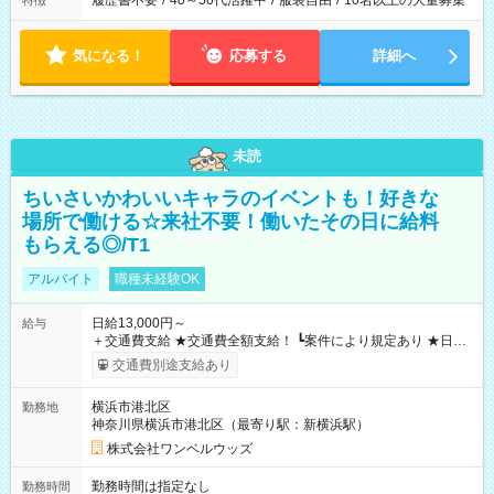
履歴書不要
/
40～50代活躍中
/
服装自由
/
10名以上の大量募集
特徴
気になる！
応募する
詳細へ
未読
ちいさいかわいいキャラのイベントも！好きな
場所で働ける☆来社不要！働いたその日に給料
もらえる◎/T1
アルバイト
職種未経験OK
日給13,000円～
給与
＋交通費支給 ★交通費全額支給！ ┗案件により規定あり ★日払
いOK！（規定あり） ┗働いたその日に現金GET♪ お仕事後はコ
交通費別途支給あり
ンビニATMから 日払い分を引き落とせます！ 【試用期間】試
用期間なし
横浜市港北区
勤務地
神奈川県横浜市港北区（最寄り駅：新横浜駅）
株式会社ワンベルウッズ
勤務時間は指定なし
勤務時間