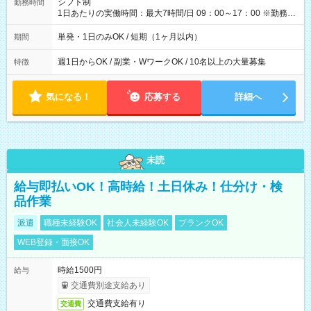
シフト制
勤務時間
1日あたりの実働時間：最大7時間/日 09：00～17：00 ※勤務時
間は 試験により異なります。
単発・1日のみOK / 短期（1ヶ月以内）
期間
週1日からOK / 副業・WワークOK / 10名以上の大量募集
特徴
気になる！
応募する
詳細へ
未読
給与即払いOK！高時給！土日休み！仕分け・検
品作業
派遣
職種未経験OK
社会人未経験OK
ブランクOK
WEB登録・面接OK
時給1500円
給与
交通費別途支給あり
交通費支給有り
交通費