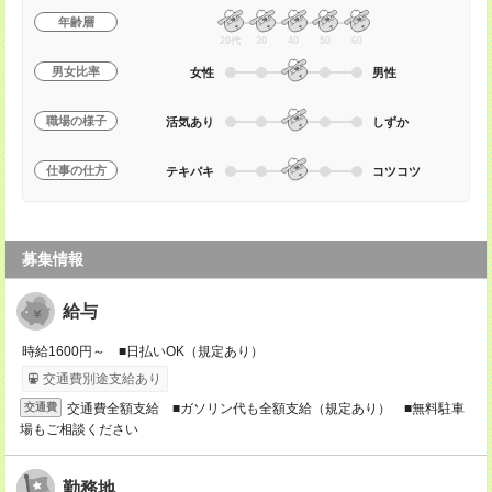
年齢層
20代
30
40
50
60
男女比率
女性
男性
職場の様子
活気あり
しずか
仕事の仕方
テキパキ
コツコツ
募集情報
給与
時給1600円～ ■日払いOK（規定あり）
交通費別途支給あり
交通費全額支給 ■ガソリン代も全額支給（規定あり） ■無料駐車
交通費
場もご相談ください
勤務地