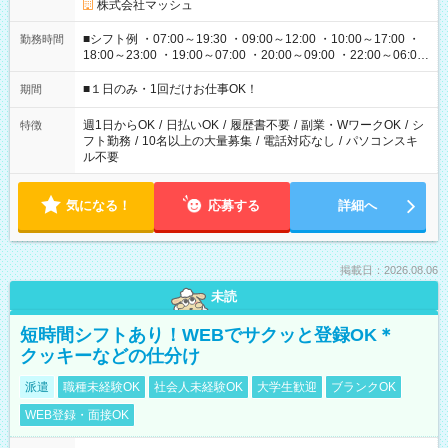
株式会社マッシュ
■シフト例 ・07:00～19:30 ・09:00～12:00 ・10:00～17:00 ・
勤務時間
18:00～23:00 ・19:00～07:00 ・20:00～09:00 ・22:00～06:00
etc ★最短で3時間で5,120円のお仕事から 15時間で2万円近く稼
げるお仕事も！ ご希望のお時間に合わせてご紹介！ ※シフトは
■１日のみ・1回だけお仕事OK！
期間
現場によって異なります。 ※勿論、休憩時間はあるのでご安心
ください！
週1日からOK
/
日払いOK
/
履歴書不要
/
副業・WワークOK
/
シ
特徴
フト勤務
/
10名以上の大量募集
/
電話対応なし
/
パソコンスキ
ル不要
気になる！
応募する
詳細へ
掲載日：2026.08.06
未読
短時間シフトあり！WEBでサクッと登録OK＊
クッキーなどの仕分け
派遣
職種未経験OK
社会人未経験OK
大学生歓迎
ブランクOK
WEB登録・面接OK