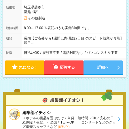
埼玉県越谷市
勤務地
新越谷駅
その他製造
8:00～17:00 ※表記のうち実働8時間です。
勤務時間
長期【ご応募から1週間以内(最短2日目)のスピード就業が可能】
期間
即日～
日払いOK
/
履歴書不要
/
電話対応なし
/
パソコンスキル不要
特徴
気になる！
応募する
詳細へ
編集部イチオシ
＜ホテルの備品を運ぶだけ＞単発・短時間～OK／安心の日
給保障＊夜勤、＜単発＊1日～OK！＞コンサートなどのグッ
ズ販売スタッフ＊など
(8/6UP!)