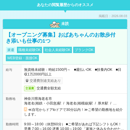
あなたの閲覧履歴からのオススメ
掲載日：2026.08.03
未読
【オープニング募集】おばあちゃんのお散歩付
き添いも仕事の1つ
派遣
職種未経験OK
社会人未経験OK
ブランクOK
WEB登録・面接OK
無資格未経験：時給1500円～ ■週払いOK ■扶養内OK ■日
給与
収1万2000円以上
交通費別途支給あり
交通費全額支給
交通費
神奈川県海老名市
勤務地
海老名(相鉄・小田急)駅
/
海老名(相模線)駅
/
厚木駅
/
…
≪自宅からドアtoドアで30分以内！≫ご希望の勤務地を紹介
します。
9:00～18:00（休憩60分） ■ご希望があれば下記シフトもOK！
勤務時間
早番 7:00～16:00 遅番 10:00～19:00 「家族と休みを合わせた