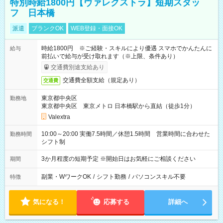
特別時給1800円【ヴァレクストラ】短期スタッ
フ 日本橋
派遣
ブランクOK
WEB登録・面接OK
時給1800円 ※ご経験・スキルにより優遇 スマホでかんたんに
給与
前払いで給与が受け取れます（※上限、条件あり）
交通費別途支給あり
交通費全額支給（規定あり）
交通費
東京都中央区
勤務地
東京都中央区 東京メトロ 日本橋駅から直結（徒歩1分）
Valextra
10:00～20:00 実働7.5時間／休憩1.5時間 営業時間に合わせた
勤務時間
シフト制
3か月程度の短期予定 ※開始日はお気軽にご相談ください
期間
副業・WワークOK
/
シフト勤務
/
パソコンスキル不要
特徴
気になる！
応募する
詳細へ