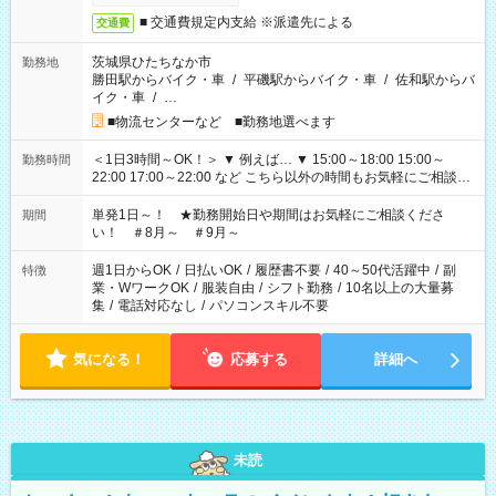
■ 交通費規定内支給 ※派遣先による
交通費
茨城県ひたちなか市
勤務地
勝田駅からバイク・車
/
平磯駅からバイク・車
/
佐和駅からバ
イク・車
/
…
■物流センターなど ■勤務地選べます
＜1日3時間～OK！＞ ▼ 例えば… ▼ 15:00～18:00 15:00～
勤務時間
22:00 17:00～22:00 など こちら以外の時間もお気軽にご相談く
ださい！
単発1日～！ ★勤務開始日や期間はお気軽にご相談くださ
期間
い！ ＃8月～ ＃9月～
週1日からOK
/
日払いOK
/
履歴書不要
/
40～50代活躍中
/
副
特徴
業・WワークOK
/
服装自由
/
シフト勤務
/
10名以上の大量募
集
/
電話対応なし
/
パソコンスキル不要
気になる！
応募する
詳細へ
未読