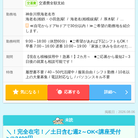
交通費全額支給
交通費
神奈川県海老名市
勤務地
海老名(相鉄・小田急)駅
/
海老名(相模線)駅
/
厚木駅
/
…
≪自宅からドアtoドアで30分以内！≫ご希望の勤務地を紹介
します。
9:00～18:00（休憩60分） ■ご希望があれば下記シフトもOK！
勤務時間
早番 7:00～16:00 遅番 10:00～19:00 「家族と休みを合わせた
い」 「余裕を持って夕飯の準備がしたい」 「できれば残業はし
たくない」 など、ご希望を教えてくださいね。 ※Wワーク希望
【現在も積極採用中！急募！】2カ月～ ■ご応募から最短2～3
期間
の方へ 今ご覧のお仕事で希望する勤務時間と、もう1つのお仕事
日後の就業も相談可能です！
の勤務時間。 合計で週40時間を超える場合は応募できません。
履歴書不要
/
40～50代活躍中
/
服装自由
/
シフト勤務
/
10名以
特徴
上の大量募集
/
電話対応なし
/
パソコンスキル不要
気になる！
応募する
詳細へ
掲載日：2026.08.06
未読
＼！完全在宅！／土日含む週2～OK<講座受付