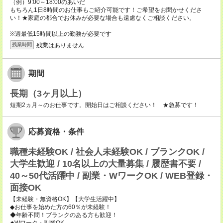
（例）9:00～18:00のあいだ
もちろん1日8時間のお仕事もご紹介可能です！ご希望をお聞かせくださ
い！★家庭の都合でお休みが必要な場合も遠慮なくご相談ください。
※週最低15時間以上の勤務が必要です
残業はありません
残業時間
期間
長期（3ヶ月以上）
短期2ヵ月～のお仕事です。開始日はご相談ください！ ★急募です！
応募資格・条件
職種未経験OK / 社会人未経験OK / ブランクOK /
大学生歓迎 / 10名以上の大量募集 / 履歴書不要 /
40～50代活躍中 / 副業・WワークOK / WEB登録・
面接OK
【未経験・無資格OK】【大学生活躍中】
◆お仕事を始めた方の60％が未経験！
◆年齢不問！ブランクのある方も歓迎！