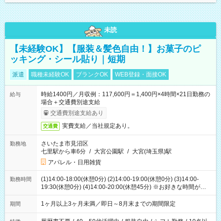
未読
【未経験OK】【服装＆髪色自由！】お菓子のピ
ッキング・シール貼り｜短期
派遣
職種未経験OK
ブランクOK
WEB登録・面接OK
時給1400円／月収例：117,600円＝1,400円×4時間×21日勤務の
給与
場合＋交通費別途支給
交通費別途支給あり
実費支給／当社規定あり。
交通費
さいたま市見沼区
勤務地
七里駅から車6分
/
大宮公園駅
/
大宮(埼玉県)駅
アパレル・日用雑貨
(1)14:00-18:00(休憩0分) (2)14:00-19:00(休憩0分) (3)14:00-
勤務時間
19:30(休憩0分) (4)14:00-20:00(休憩45分) ※お好きな時間が選べ
ます
1ヶ月以上3ヶ月未満／即日～8月末までの期間限定
期間