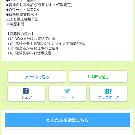
◆Wワーク・副業OK
◆普通自動車免許が必要です（AT限定可）
◆Wワーク・副業OK
◆資格取得支援あり
※10名以上採用予定
※学歴不問
【応募後の流れ】
（1）Webまたはお電話で応募
（2）来社不要！お電話orオンラインで簡単登録♪
（3）担当者からお仕事のご紹介
（4）職場見学＆お仕事決定
メール
LINE
で送る
で送る
シェア
ツイート
ブックマーク
かんたん検索はこちら