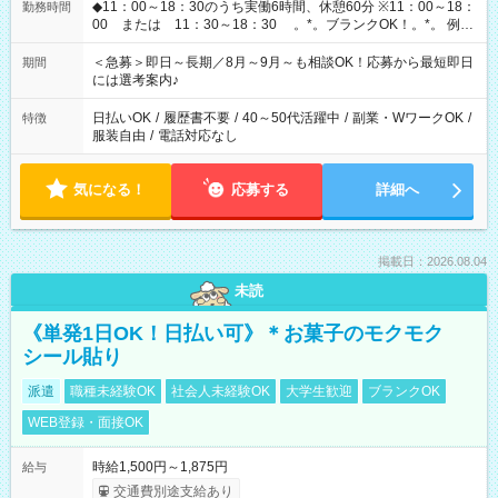
◆11：00～18：30のうち実働6時間、休憩60分 ※11：00～18：
勤務時間
00 または 11：30～18：30 。*。ブランクOK！。*。 例え
ば前職が、 在宅/財団法人/事務/コールセンター/受付/販売/カフェ
スタッフ スイーツ販売/ホテルフロント/化粧品販売/など 様々な
＜急募＞即日～長期／8月～9月～も相談OK！応募から最短即日
期間
業界から入社して活躍されています♪
には選考案内♪
日払いOK
/
履歴書不要
/
40～50代活躍中
/
副業・WワークOK
/
特徴
服装自由
/
電話対応なし
気になる！
応募する
詳細へ
掲載日：2026.08.04
未読
《単発1日OK！日払い可》＊お菓子のモクモク
シール貼り
派遣
職種未経験OK
社会人未経験OK
大学生歓迎
ブランクOK
WEB登録・面接OK
時給1,500円～1,875円
給与
交通費別途支給あり