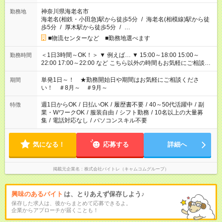
神奈川県海老名市
勤務地
海老名(相鉄・小田急)駅から徒歩5分
/
海老名(相模線)駅から徒
歩5分
/
厚木駅から徒歩5分
/
…
■物流センターなど ■勤務地選べます
＜1日3時間～OK！＞ ▼ 例えば… ▼ 15:00～18:00 15:00～
勤務時間
22:00 17:00～22:00 など こちら以外の時間もお気軽にご相談く
ださい！
単発1日～！ ★勤務開始日や期間はお気軽にご相談くださ
期間
い！ ＃8月～ ＃9月～
週1日からOK
/
日払いOK
/
履歴書不要
/
40～50代活躍中
/
副
特徴
業・WワークOK
/
服装自由
/
シフト勤務
/
10名以上の大量募
集
/
電話対応なし
/
パソコンスキル不要
気になる！
応募する
詳細へ
掲載元企業名
株式会社バイトレ（キャムコムグループ）
興味のあるバイト
は、とりあえず保存しよう♪
保存した求人は、後からまとめて応募できるよ。
企業からアプローチが届くことも！