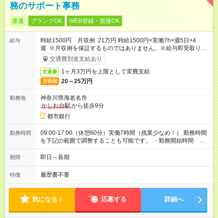
務のサポート事務
派遣
ブランクOK
WEB登録・面接OK
時給1500円 月収例 21万円 時給1500円×実働7h×週5日×4
給与
週 ※月収例を保証するものではありません。※給与即受取りサ
ービス利用可（利用条件有）
交通費別途支給あり
1ヶ月3万円を上限として実費支給
交通費
20～25万円
月収例
神奈川県海老名市
勤務地
かしわ台駅
から徒歩9分
都市銀行
09:00-17:00（休憩60分）実働7時間（残業少なめ！） 勤務時間
勤務時間
を下記の範囲で調整することも可能です。 ・勤務開始時間
08:45～09:00 ・勤務終了時間 16:00～17:30 ・実働 06:00～
07:45
即日～長期
期間
履歴書不要
特徴
気になる！
応募する
詳細へ