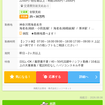
2250円 / 初任者以上：時給1600円～2000円
交通費別途支給あり
全額支給
交通費
25～30万円
月収例
神奈川県海老名市
勤務地
海老名(相鉄・小田急)駅
/
海老名(相模線)駅
/
厚木駅
/
…
病院 ★勤務地選べます！
【シフト例】 07:00～16:00 09:00～18:00 17:00～09:00 ※ 上記
勤務時間
は一例です！その他シフトもご相談ください！
即日～2ヶ月以上
期間
日払いOK
/
履歴書不要
/
40～50代活躍中
/
シフト勤務
/
10名以
特徴
上の大量募集
/
電話対応なし
/
パソコンスキル不要
気になる！
応募する
詳細へ
掲載元企業名
株式会社ニッソーネット
掲載日：2026.08.08
未読