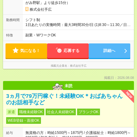
がみ野駅」より徒歩15分）
株式会社手広
シフト制
勤務時間
1日あたりの実働時間：最大3時間30分/日 (1)8:30～11:30／日当
4200円 (2)8:30～12:00／日当5200円 ※時間帯は選べません。 ◆
勤務時間により給与変動あり ◆作業が終わり次第、早上がり可
副業・WワークOK
特徴
※その場合も日当保障！ ◆勤務希望の曜日はお気軽にご相談くだ
さい！
気になる！
応募する
詳細へ
掲載元企業名
株式会社手広
掲載日：2026.08.08
未読
NEW
3ヵ月で79万円稼ぐ！未経験OK＊おばあちゃん
のお話相手など
派遣
職種未経験OK
社会人未経験OK
ブランクOK
WEB登録・面接OK
無資格の方：時給1500円～1875円 / 介護福祉士：時給1800円～
給与