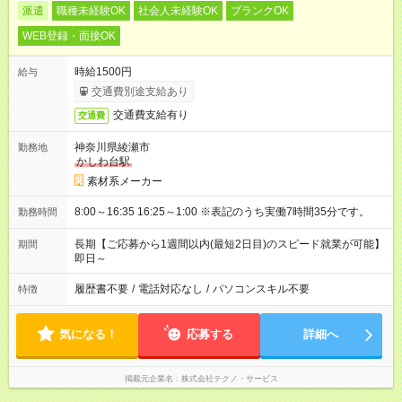
派遣
職種未経験OK
社会人未経験OK
ブランクOK
WEB登録・面接OK
時給1500円
給与
交通費別途支給あり
交通費支給有り
交通費
神奈川県綾瀬市
勤務地
かしわ台駅
素材系メーカー
8:00～16:35 16:25～1:00 ※表記のうち実働7時間35分です。
勤務時間
長期【ご応募から1週間以内(最短2日目)のスピード就業が可能】
期間
即日～
履歴書不要
/
電話対応なし
/
パソコンスキル不要
特徴
気になる！
応募する
詳細へ
掲載元企業名
株式会社テクノ・サービス