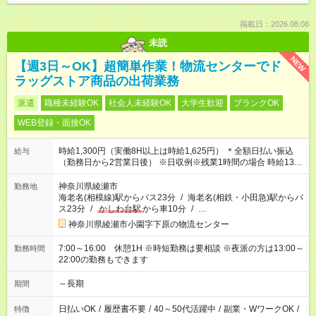
掲載日：2026.08.08
未読
NEW
【週3日～OK】超簡単作業！物流センターでド
ラッグストア商品の出荷業務
派遣
職種未経験OK
社会人未経験OK
大学生歓迎
ブランクOK
WEB登録・面接OK
時給1,300円（実働8H以上は時給1,625円） ＊全額日払い振込
給与
（勤務日から2営業日後） ※日収例※残業1時間の場合 時給1300
円×8時間+残業1625円＝日収12025円
神奈川県綾瀬市
勤務地
海老名(相模線)駅からバス23分
/
海老名(相鉄・小田急)駅からバ
ス23分
/
かしわ台駅
から車10分
/
…
神奈川県綾瀬市小園字下原の物流センター
7:00～16:00 休憩1H ※時短勤務は要相談 ※夜派の方は13:00～
勤務時間
22:00の勤務もできます
～長期
期間
日払いOK
/
履歴書不要
/
40～50代活躍中
/
副業・WワークOK
/
特徴