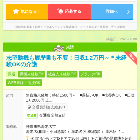
気になる！
応募する
詳細へ
掲載元企業名
日研トータルソーシング株式会社 メディカルケア事業部 ナース派遣
掲載日：2026.08.08
未読
NEW
志望動機も履歴書も不要！日収1.2万円～＊未経
験OKの介護
派遣
職種未経験OK
社会人未経験OK
ブランクOK
WEB登録・面接OK
無資格未経験：時給1500円～ ■週払いOK ■扶養内OK ■日収
給与
1万2000円以上
交通費別途支給あり
交通費全額支給
交通費
神奈川県海老名市
勤務地
海老名(相鉄・小田急)駅
/
海老名(相模線)駅
/
厚木駅
/
…
≪自宅からドアtoドアで30分以内！≫ご希望の勤務地を紹介