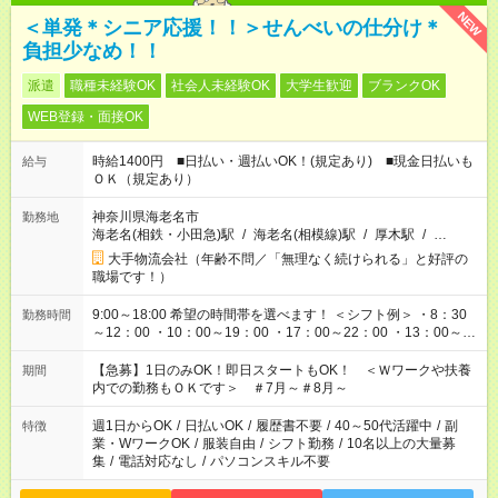
NEW
＜単発＊シニア応援！！＞せんべいの仕分け＊
負担少なめ！！
派遣
職種未経験OK
社会人未経験OK
大学生歓迎
ブランクOK
WEB登録・面接OK
時給1400円 ■日払い・週払いOK！(規定あり) ■現金日払いも
給与
ＯＫ（規定あり）
神奈川県海老名市
勤務地
海老名(相鉄・小田急)駅
/
海老名(相模線)駅
/
厚木駅
/
…
大手物流会社（年齢不問／「無理なく続けられる」と好評の
職場です！）
9:00～18:00 希望の時間帯を選べます！ ＜シフト例＞ ・8：30
勤務時間
～12：00 ・10：00～19：00 ・17：00～22：00 ・13：00～
22：00 ・22：00～翌6：00 など
【急募】1日のみOK！即日スタートもOK！ ＜Ｗワークや扶養
期間
内での勤務もＯＫです＞ ＃7月～＃8月～
週1日からOK
/
日払いOK
/
履歴書不要
/
40～50代活躍中
/
副
特徴
業・WワークOK
/
服装自由
/
シフト勤務
/
10名以上の大量募
集
/
電話対応なし
/
パソコンスキル不要