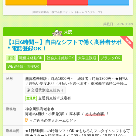
掲載元企業名
株式会社バイトレ（キャムコムグループ）
掲載日：2026.08.09
未読
NEW
【1日6時間～】自由なシフトで働く高齢者サポ
＊電話登録OK！
派遣
職種未経験OK
社会人未経験OK
大学生歓迎
ブランクOK
WEB登録・面接OK
無資格未経験：時給1600円～ 経験者：時給1800円～★日払い
給与
／週払い制度あり（月払いも選べます）※稼働開始時は手続き完
了次第のお支払いとなります。
交通費別途支給あり
交通費支給※規定有
交通費
神奈川県海老名市
勤務地
海老名(相鉄・小田急)駅
/
厚木駅
/
かしわ台駅
/
…
＜ご近所の老人ホームなど＞
★1日6時間～の時短シフトOK ★もちろんフルタイムシフトも可
勤務時間
能 ★スタート時間選べます 7:00～16:00 9:00～18:00 11:00～