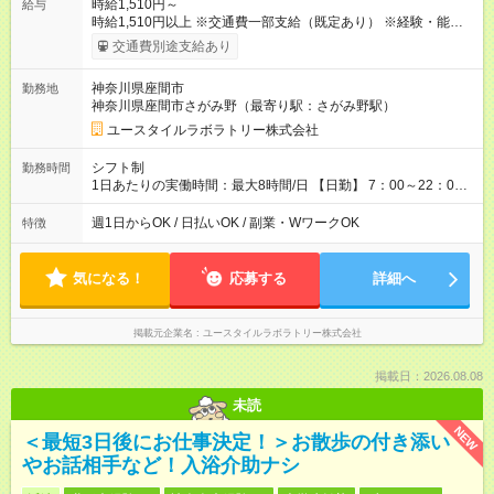
時給1,510円～
給与
時給1,510円以上 ※交通費一部支給（既定あり） ※経験・能力を
考慮して決定します 【収入例】 週1回勤務の場合：1,510円×8時
交通費別途支給あり
間×4回=4万8,320円 週3回勤務の場合：1,510円×8時間×12回
=14万4,960円 週5回勤務の場合：1,510円×8時間×20回=24万
神奈川県座間市
勤務地
1,600円 【試用期間】試用期間あり 試用期間の長さ：2ヶ月
神奈川県座間市さがみ野（最寄り駅：さがみ野駅）
※ 雇用形態と給与に、本採用時と異なる部分があります。 雇用
形態：本採用時と同じです。 給与：時給 1,230円以上
ユースタイルラボラトリー株式会社
シフト制
勤務時間
1日あたりの実働時間：最大8時間/日 【日勤】 7：00～22：00
の間で6～8時間勤務（休憩時間は法定通り） ※週1日～OK ／ 1
日6時間から勤務OK ／ 夜勤なし ＊＊ 勤務時間例 ＊＊ ■8時
週1日からOK / 日払いOK / 副業・WワークOK
特徴
から15時 ■9時から18時 ■10時から17時 ■15時から22時 など
※訪問先により変動 ※曜日固定（毎週同じ曜日勤務）
気になる！
応募する
詳細へ
掲載元企業名
ユースタイルラボラトリー株式会社
掲載日：2026.08.08
未読
NEW
＜最短3日後にお仕事決定！＞お散歩の付き添い
やお話相手など！入浴介助ナシ