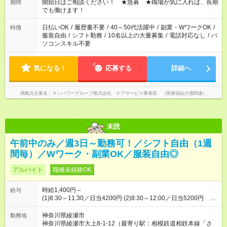
ん ※法令に基づき、週20時間以上勤務は社会保険への加入対象
開始日はご相談ください！ ★急募 ★職場が気に入れば、長期
期間
となります ※労働者派遣法（日雇い派遣の原則禁止）により、
でも働けます！
短時間・短期間の就業はご案内が難しい場合があります
日払いOK
/
履歴書不要
/
40～50代活躍中
/
副業・WワークOK
/
特徴
服装自由
/
シフト勤務
/
10名以上の大量募集
/
電話対応なし
/
パ
ソコンスキル不要
気になる！
応募する
詳細へ
掲載元企業名
マンパワーグループ株式会社 ケアサービス事業部 （医療福祉介護関連）
未読
午前中のみ／週3日～勤務可！／シフト自由（1週
間毎）／Wワーク・副業OK／服装自由◎
アルバイト
職種未経験OK
時給1,400円～
給与
(1)8:30～11:30／日当4200円 (2)8:30～12:00／日当5200円 早
く終わっても日給保障 【試用期間】試用期間なし
神奈川県綾瀬市
勤務地
神奈川県綾瀬市大上8-1-12（最寄り駅：相模鉄道相鉄本線「さ