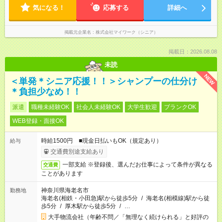
気になる！
応募する
詳細へ
掲載元企業名
株式会社マイワーク（シニア）
掲載日：2026.08.08
未読
NEW
＜単発＊シニア応援！！＞シャンプーの仕分け
＊負担少なめ！！
派遣
職種未経験OK
社会人未経験OK
大学生歓迎
ブランクOK
WEB登録・面接OK
時給1500円 ■現金日払いもOK（規定あり）
給与
交通費別途支給あり
一部支給 ※登録後、選んだお仕事によって条件が異なる
交通費
ことがあります
神奈川県海老名市
勤務地
海老名(相鉄・小田急)駅から徒歩5分
/
海老名(相模線)駅から徒
歩5分
/
厚木駅から徒歩5分
/
…
大手物流会社（年齢不問／「無理なく続けられる」と好評の