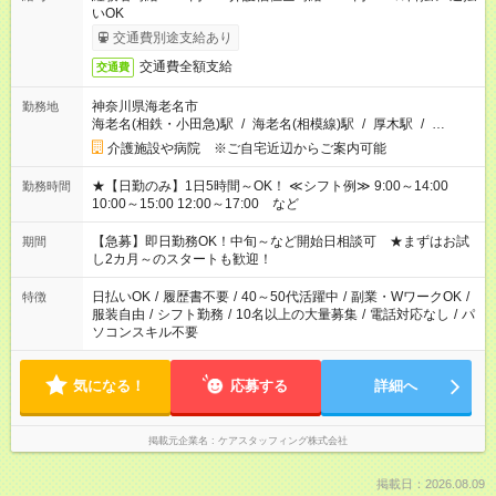
いOK
交通費別途支給あり
交通費全額支給
交通費
神奈川県海老名市
勤務地
海老名(相鉄・小田急)駅
/
海老名(相模線)駅
/
厚木駅
/
…
介護施設や病院 ※ご自宅近辺からご案内可能
★【日勤のみ】1日5時間～OK！ ≪シフト例≫ 9:00～14:00
勤務時間
10:00～15:00 12:00～17:00 など
【急募】即日勤務OK！中旬～など開始日相談可 ★まずはお試
期間
し2カ月～のスタートも歓迎！
日払いOK
/
履歴書不要
/
40～50代活躍中
/
副業・WワークOK
/
特徴
服装自由
/
シフト勤務
/
10名以上の大量募集
/
電話対応なし
/
パ
ソコンスキル不要
気になる！
応募する
詳細へ
掲載元企業名
ケアスタッフィング株式会社
掲載日：2026.08.09