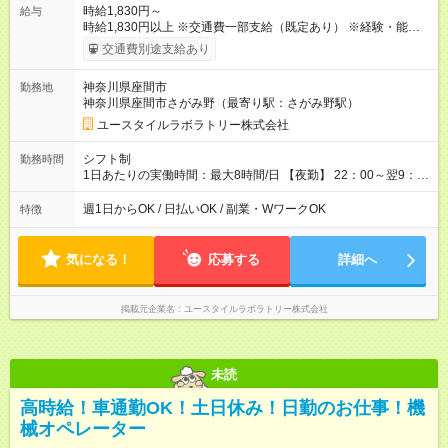
時給1,830円～
給与
時給1,830円以上 ※交通費一部支給（既定あり） ※経験・能力を
考慮して決定します 【収入例】 週1回勤務の場合：1,830円×8時
交通費別途支給あり
間×4回=5万8,560円 週3回勤務の場合：1,830円×8時間×12回
=17万5,680円 【試用期間】試用期間あり 試用期間の長さ：2ヶ
神奈川県座間市
勤務地
月 ※ 雇用形態と給与に、本採用時と異なる部分があります。 雇
神奈川県座間市さがみ野（最寄り駅：さがみ野駅）
用形態：本採用時と同じです。 給与：時給 1,660円以上
ユースタイルラボラトリー株式会社
シフト制
勤務時間
1日あたりの実働時間：最大8時間/日 【夜勤】 22：00～翌9：
00 ※週1日～OK ／ 夜勤専従 ＊＊ 勤務時間例 ＊＊ ■22時か
ら翌7時 ■23時から翌8時 ■24時から翌9時 など ※上記の時間
週1日からOK / 日払いOK / 副業・WワークOK
特徴
内で8時間勤務（休憩1時間）ご利用者様により、時間は異なり
ます。 ※曜日固定（毎週同じ曜日での勤務となります）
気になる！
応募する
詳細へ
掲載元企業名
ユースタイルラボラトリー株式会社
未読
高時給！車通勤OK！土日休み！日勤のお仕事！機
械オペレーター