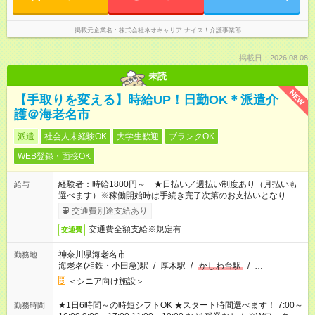
掲載元企業名
株式会社ネオキャリア ナイス！介護事業部
掲載日：2026.08.08
未読
NEW
【手取りを変える】時給UP！日勤OK＊派遣介
護＠海老名市
派遣
社会人未経験OK
大学生歓迎
ブランクOK
WEB登録・面接OK
経験者：時給1800円～ ★日払い／週払い制度あり（月払いも
給与
選べます）※稼働開始時は手続き完了次第のお支払いとなりま
す。
交通費別途支給あり
交通費全額支給※規定有
交通費
神奈川県海老名市
勤務地
海老名(相鉄・小田急)駅
/
厚木駅
/
かしわ台駅
/
…
＜シニア向け施設＞
★1日6時間～の時短シフトOK ★スタート時間選べます！ 7:00～
勤務時間