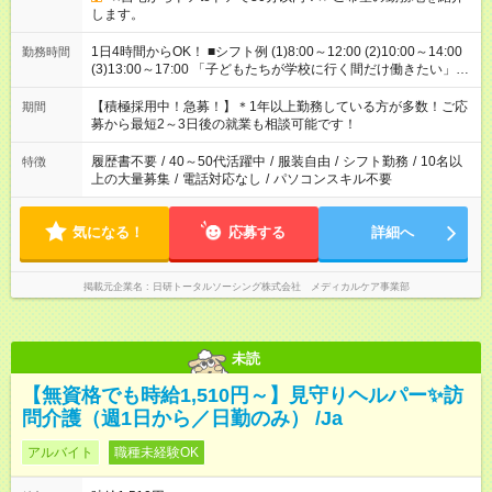
します。
1日4時間からOK！ ■シフト例 (1)8:00～12:00 (2)10:00～14:00
勤務時間
(3)13:00～17:00 「子どもたちが学校に行く間だけ働きたい」
「余裕を持って夕飯の準備がしたい」 「午前中は働いて、午後
はプライベートの時間にしたい」 など、ご希望を教えてくださ
【積極採用中！急募！】＊1年以上勤務している方が多数！ご応
期間
いね。 ※Wワーク希望の方へ 今ご覧のお仕事で希望する勤務時
募から最短2～3日後の就業も相談可能です！
間と、もう1つのお仕事の勤務時間。 合計で週40時間を超える
場合は応募できません。
履歴書不要
/
40～50代活躍中
/
服装自由
/
シフト勤務
/
10名以
特徴
上の大量募集
/
電話対応なし
/
パソコンスキル不要
気になる！
応募する
詳細へ
掲載元企業名
日研トータルソーシング株式会社 メディカルケア事業部
未読
【無資格でも時給1,510円～】見守りヘルパー✨訪
問介護（週1日から／日勤のみ） /Ja
アルバイト
職種未経験OK