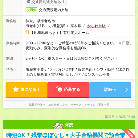
交通費別途支給あり
交通費規定内支給
交通費
神奈川県海老名市
勤務地
海老名(相鉄・小田急)駅
/
厚木駅
/
かしわ台駅
/
…
【勤務地選べます】有料老人ホーム
9:00～17:00など ※ご希望の時間帯をご相談ください。 ※日勤、
勤務時間
夜勤のみ、変則的な勤務等も相談OK！
2ヶ月～OK ※スタート日はお気軽にご相談ください！
期間
履歴書不要
/
40～50代活躍中
/
服装自由
/
シフト勤務
/
10名以
特徴
上の大量募集
/
電話対応なし
/
パソコンスキル不要
気になる！
応募する
詳細へ
掲載元企業名
株式会社スタッフサービス メディカル事業本部
掲載日：2026.08.09
未読
NEW
時短OK＊残業ほぼなし▼大手金融機関で預金業