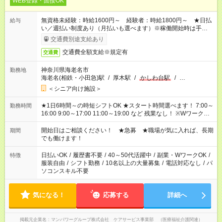
WEB登録・面接OK
無資格未経験：時給1600円～ 経験者：時給1800円～ ★日払
給与
い／週払い制度あり（月払いも選べます）※稼働開始時は手続き
完了次第のお支払いとなります。
交通費別途支給あり
交通費全額支給※規定有
交通費
神奈川県海老名市
勤務地
海老名(相鉄・小田急)駅
/
厚木駅
/
かしわ台駅
/
…
＜シニア向け施設＞
★1日6時間～の時短シフトOK ★スタート時間選べます！ 7:00～
勤務時間
16:00 9:00～17:00 11:00～19:00 など 残業なし！ ※Wワークの
場合、他のお仕事と合わせ週40時間超の就業はご案内できませ
ん ※法令に基づき、週20時間以上勤務は社会保険への加入対象
開始日はご相談ください！ ★急募 ★職場が気に入れば、長期
期間
となります ※労働者派遣法（日雇い派遣の原則禁止）により、
でも働けます！
短時間・短期間の就業はご案内が難しい場合があります
日払いOK
/
履歴書不要
/
40～50代活躍中
/
副業・WワークOK
/
特徴
服装自由
/
シフト勤務
/
10名以上の大量募集
/
電話対応なし
/
パ
ソコンスキル不要
気になる！
応募する
詳細へ
掲載元企業名
マンパワーグループ株式会社 ケアサービス事業部 （医療福祉介護関連）