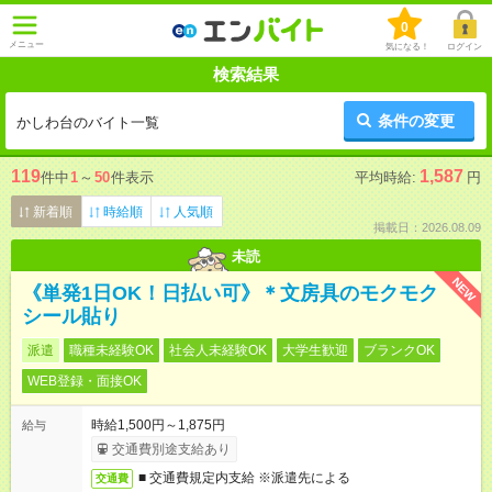
0
メニュー
気になる！
ログイン
検索結果
条件の変更
かしわ台のバイト一覧
119
1,587
件中
1
～
50
件表示
平均時給:
円
新着順
時給順
人気順
掲載日：2026.08.09
未読
NEW
《単発1日OK！日払い可》＊文房具のモクモク
シール貼り
派遣
職種未経験OK
社会人未経験OK
大学生歓迎
ブランクOK
WEB登録・面接OK
時給1,500円～1,875円
給与
交通費別途支給あり
■ 交通費規定内支給 ※派遣先による
交通費