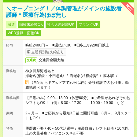
NEW
＼オープニング！／体調管理がメインの施設看
護師＊医療行為ほぼ無し
派遣
職種未経験OK
社会人未経験OK
ブランクOK
WEB登録・面接OK
時給2400円～ ■週払いOK ■日収1万9200円以上
給与
交通費別途支給あり
交通費全額支給
交通費
神奈川県海老名市
勤務地
海老名(相鉄・小田急)駅
/
海老名(相模線)駅
/
厚木駅
/
…
【自宅からドアtoドアで30分以内】介護施設でのお仕事。勤
務地選べます！
【日勤のみ】9:00～18:00（休憩60分） ■ご希望があればその他
勤務時間
シフトもOK！ （例）8:30～17:30 10:00～19:00 など
「家族とお休みを合わせたい」 「できれば残業はしたくない」
など、あなたのご希望に沿ったお仕事をご紹介します！ ※Wワ
2ヶ月～ ■ご応募から最短3日後に開始可能 8月～、9月スター
期間
ーク希望の方へ 今ご覧のお仕事で希望する勤務時間と、もう1つ
トもOK！
のお仕事の勤務時間。 合計で週40時間を超える場合は応募でき
ません
履歴書不要
/
40～50代活躍中
/
服装自由
/
シフト勤務
/
10名以
特徴
上の大量募集
/
パソコンスキル不要