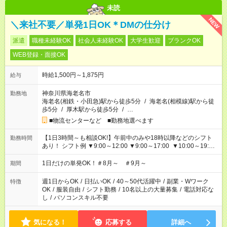
未読
NEW
＼来社不要／単発1日OK＊DMの仕分け
派遣
職種未経験OK
社会人未経験OK
大学生歓迎
ブランクOK
WEB登録・面接OK
時給1,500円～1,875円
給与
神奈川県海老名市
勤務地
海老名(相鉄・小田急)駅から徒歩5分
/
海老名(相模線)駅から徒
歩5分
/
厚木駅から徒歩5分
/
…
■物流センターなど ■勤務地選べます
【1日3時間～も相談OK!】午前中のみや18時以降などのシフト
勤務時間
あり！ シフト例 ▼9:00～12:00 ▼9:00～17:00 ▼10:00～19:00
▼18:00～21:00
1日だけの単発OK！＃8月～ ＃9月～
期間
週1日からOK
/
日払いOK
/
40～50代活躍中
/
副業・Wワーク
特徴
OK
/
服装自由
/
シフト勤務
/
10名以上の大量募集
/
電話対応な
し
/
パソコンスキル不要
気になる！
応募する
詳細へ