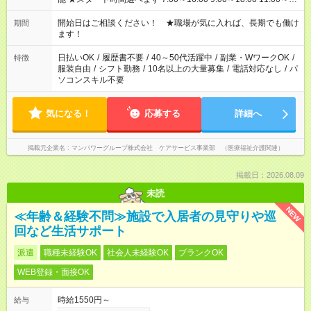
20:00 など 残業なし！ ※Wワークの場合、他のお仕事と合わせ
週40時間超の就業はご案内できません ※法令に基づき、週20時
開始日はご相談ください！ ★職場が気に入れば、長期でも働け
期間
間以上勤務は社会保険への加入対象となります ※労働者派遣法
ます！
（日雇い派遣の原則禁止）により、短時間・短期間の就業はご
案内が難しい場合があります
日払いOK
/
履歴書不要
/
40～50代活躍中
/
副業・WワークOK
/
特徴
服装自由
/
シフト勤務
/
10名以上の大量募集
/
電話対応なし
/
パ
ソコンスキル不要
気になる！
応募する
詳細へ
掲載元企業名
マンパワーグループ株式会社 ケアサービス事業部 （医療福祉介護関連）
掲載日：2026.08.09
未読
NEW
≪年齢＆経験不問≫施設で入居者の見守りや巡
回など生活サポート
派遣
職種未経験OK
社会人未経験OK
ブランクOK
WEB登録・面接OK
時給1550円～
給与