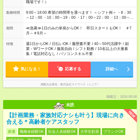
職場です！）
9:00～18:00 希望の時間帯を選べます！ ＜シフト例＞ ・8：30
勤務時間
～12：00 ・10：00～19：00 ・17：00～22：00 ・13：00～
22：00 ・22：00～翌6：00 など
≪急募≫1日のみの単発からOK！ 即日スタートもOK！ ＃7
期間
月～＃8月～
週1日からOK
/
日払いOK
/
履歴書不要
/
40～50代活躍中
/
副
特徴
業・WワークOK
/
服装自由
/
シフト勤務
/
10名以上の大量募
集
/
電話対応なし
/
パソコンスキル不要
気になる！
応募する
詳細へ
掲載元企業名
株式会社マイワーク（シニア）
掲載日：2026.08.08
未読
NEW
【計画業務・家族対応ナシも叶う】現場に向き
合える＊高齢者ケアスタッフ
派遣
職種未経験OK
社会人未経験OK
大学生歓迎
ブランクOK