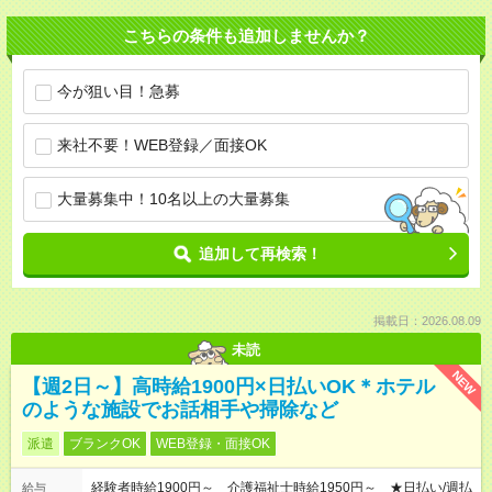
こちらの条件も追加しませんか？
今が狙い目！急募
来社不要！WEB登録／面接OK
大量募集中！10名以上の大量募集
追加して再検索！
掲載日：2026.08.09
未読
NEW
【週2日～】高時給1900円×日払いOK＊ホテル
のような施設でお話相手や掃除など
派遣
ブランクOK
WEB登録・面接OK
経験者時給1900円～ 介護福祉士時給1950円～ ★日払い/週払
給与