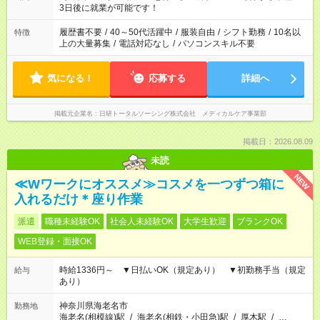
ね。 ※Wワーク希望の方へ 今ご覧のお仕事で希望する勤務時間
3日後に就業が可能です！
と、もう1つのお仕事の勤務時間。 合計で週40時間を超える場
合は応募できません。
履歴書不要
/
40～50代活躍中
/
服装自由
/
シフト勤務
/
10名以
特徴
上の大量募集
/
電話対応なし
/
パソコンスキル不要
気になる！
応募する
詳細へ
掲載元企業名
日研トータルソーシング株式会社 メディカルケア事業部
掲載日：2026.08.09
未読
NEW
≪Wワークにオススメ≫コスメを一つずつ箱に
入れるだけ＊座り作業
派遣
職種未経験OK
社会人未経験OK
大学生歓迎
ブランクOK
WEB登録・面接OK
時給1336円～ ▼日払いOK（規定あり） ▼初勤務手当（規定
給与
あり）
神奈川県海老名市
勤務地
海老名(相模線)駅
/
海老名(相鉄・小田急)駅
/
厚木駅
/
…