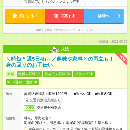
電話対応なし
/
パソコンスキル不要
気になる！
応募する
詳細へ
掲載元企業名
株式会社パットコーポレーション
掲載日：2026.08.08
未読
NEW
＼時短＊週5日4h～／趣味や家事との両立も！
身の回りのお手伝い
派遣
職種未経験OK
社会人未経験OK
ブランクOK
WEB登録・面接OK
無資格未経験：時給1500円～ ■週払いOK ■扶養内OK
給与
交通費別途支給あり
交通費全額支給
交通費
神奈川県海老名市
勤務地
海老名(相鉄・小田急)駅
/
海老名(相模線)駅
/
厚木駅
/
…
≪自宅からドアtoドアで30分以内！≫ご希望の勤務地を紹介