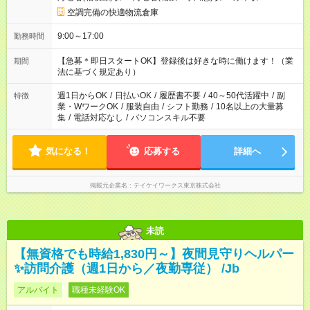
空調完備の快適物流倉庫
9:00～17:00
勤務時間
【急募＊即日スタートOK】登録後は好きな時に働けます！（業
期間
法に基づく規定あり）
週1日からOK
/
日払いOK
/
履歴書不要
/
40～50代活躍中
/
副
特徴
業・WワークOK
/
服装自由
/
シフト勤務
/
10名以上の大量募
集
/
電話対応なし
/
パソコンスキル不要
気になる！
応募する
詳細へ
掲載元企業名
テイケイワークス東京株式会社
未読
【無資格でも時給1,830円～】夜間見守りヘルパー
✨訪問介護（週1日から／夜勤専従） /Jb
アルバイト
職種未経験OK