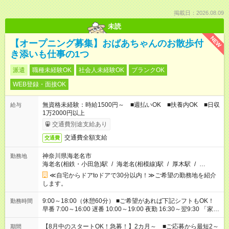
掲載日：2026.08.09
未読
NEW
【オープニング募集】おばあちゃんのお散歩付
き添いも仕事の1つ
派遣
職種未経験OK
社会人未経験OK
ブランクOK
WEB登録・面接OK
無資格未経験：時給1500円～ ■週払いOK ■扶養内OK ■日収
給与
1万2000円以上
交通費別途支給あり
交通費全額支給
交通費
神奈川県海老名市
勤務地
海老名(相鉄・小田急)駅
/
海老名(相模線)駅
/
厚木駅
/
…
≪自宅からドアtoドアで30分以内！≫ご希望の勤務地を紹介
します。
9:00～18:00（休憩60分） ■ご希望があれば下記シフトもOK！
勤務時間
早番 7:00～16:00 遅番 10:00～19:00 夜勤 16:30～翌9:30 「家族
と休みを合わせたい」 「余裕を持って夕飯の準備がしたい」
「できれば残業はしたくない」 など、ご希望を教えてください
【8月中のスタートOK！急募！】2カ月～ ■ご応募から最短2～
期間