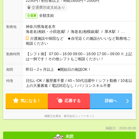
2250円 / 初任者以上：時給1600円～2000円
交通費別途支給あり
全額支給
交通費
神奈川県海老名市
勤務地
海老名(相鉄・小田急)駅
/
海老名(相模線)駅
/
厚木駅
/
…
介護施設や病院など ★自宅近くの施設がいいなど勤務地ご
相談ください
【シフト例】 07:00～16:00 09:00～18:00 17:00～09:00 ※ 上記
勤務時間
は一例です！その他シフトもご相談ください！
即日～2ヶ月以上 ■開始日の相談OK！
期間
日払いOK
/
履歴書不要
/
40～50代活躍中
/
シフト勤務
/
10名以
特徴
上の大量募集
/
電話対応なし
/
パソコンスキル不要
気になる！
応募する
詳細へ
掲載元企業名
株式会社ニッソーネット
掲載日：2026.08.08
未読