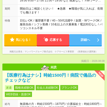
16:00 9:00～17:00 11:00～19:00 など 残業なし！ ※Wワークの
場合、他のお仕事と合わせ週40時間超の就業はご案内できませ
ん ※法令に基づき、週20時間以上勤務は社会保険への加入対象
開始日はご相談ください！ ★急募 ★職場が気に入れば、長期
期間
となります ※労働者派遣法（日雇い派遣の原則禁止）により、
でも働けます！
短時間・短期間の就業はご案内が難しい場合があります
日払いOK
/
履歴書不要
/
40～50代活躍中
/
副業・WワークOK
/
特徴
服装自由
/
シフト勤務
/
10名以上の大量募集
/
電話対応なし
/
パ
ソコンスキル不要
気になる！
応募する
詳細へ
掲載元企業名
マンパワーグループ株式会社 ケアサービス事業部 （医療福祉介護関連）
掲載日：2026.08.08
未読
NEW
【医療行為はナシ】時給1500円！病院で備品の
チェックなど
派遣
職種未経験OK
社会人未経験OK
ブランクOK
WEB登録・面接OK
無資格の方：時給1500円～1875円 / 介護福祉士：時給1800円～
給与