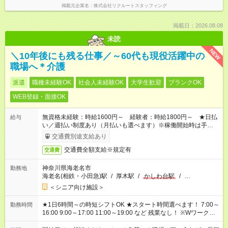
掲載元企業名
株式会社リクルートスタッフィング
掲載日：2026.08.08
未読
NEW
＼10年後にも残る仕事／～60代も現役活躍中の
職場へ＊介護
派遣
職種未経験OK
社会人未経験OK
大学生歓迎
ブランクOK
WEB登録・面接OK
無資格未経験：時給1600円～ 経験者：時給1800円～ ★日払
給与
い／週払い制度あり（月払いも選べます）※稼働開始時は手続き
完了次第のお支払いとなります。
交通費別途支給あり
交通費全額支給※規定有
交通費
神奈川県海老名市
勤務地
海老名(相鉄・小田急)駅
/
厚木駅
/
かしわ台駅
/
…
＜シニア向け施設＞
★1日6時間～の時短シフトOK ★スタート時間選べます！ 7:00～
勤務時間
16:00 9:00～17:00 11:00～19:00 など 残業なし！ ※Wワークの
場合、他のお仕事と合わせ週40時間超の就業はご案内できませ