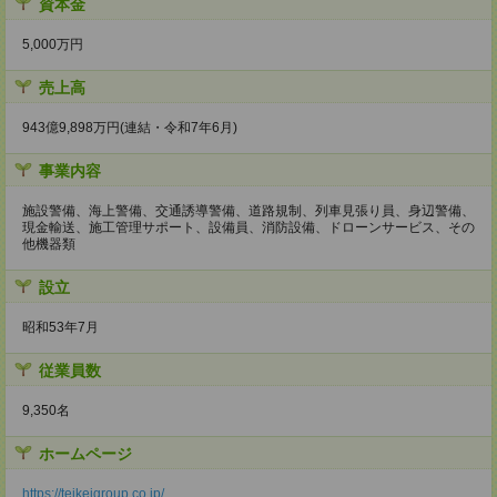
資本金
5,000万円
売上高
943億9,898万円(連結・令和7年6月)
事業内容
施設警備、海上警備、交通誘導警備、道路規制、列車見張り員、身辺警備、
現金輸送、施工管理サポート、設備員、消防設備、ドローンサービス、その
他機器類
設立
昭和53年7月
従業員数
9,350名
ホームページ
https://teikeigroup.co.jp/