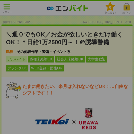
0
メニュー
気になる！
ログイン
掲載日 :2026
/
08
/
02
No.TEIKEIKT[0182]_EBN01・A20
＼週０でもOK／お金が欲しいときだけ働く
OK！＊日給1万2500円～！＠誘導警備
職種：
その他軽作業・警備・イベント系
アルバイト
職種未経験OK
社会人未経験OK
大学生歓迎
ブランクOK
WEB登録・面接OK
たまに働きたい、来月は入れないなどOK！…自由な
シフトです！！