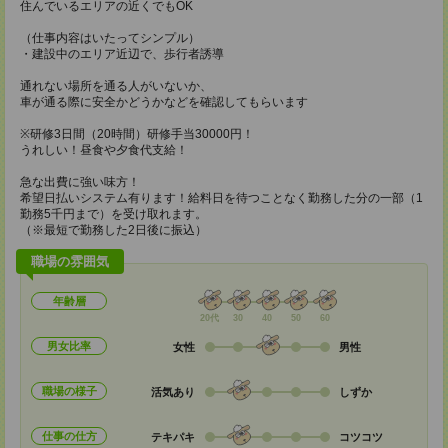
住んでいるエリアの近くでもOK
（仕事内容はいたってシンプル）
・建設中のエリア近辺で、歩行者誘導
通れない場所を通る人がいないか、
車が通る際に安全かどうかなどを確認してもらいます
※研修3日間（20時間）研修手当30000円！
うれしい！昼食や夕食代支給！
急な出費に強い味方！
希望日払いシステム有ります！給料日を待つことなく勤務した分の一部（1
勤務5千円まで）を受け取れます。
（※最短で勤務した2日後に振込）
職場の雰囲気
年齢層
20代
30
40
50
60
男女比率
女性
男性
職場の様子
活気あり
しずか
仕事の仕方
テキパキ
コツコツ