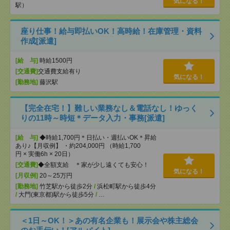
気になる！
駅）
座り仕事！給与即払いOK！高時給！在庫管理・資料
作成[派遣]
[給 与]
時給1500円
[交通費]
交通費支給有り
気になる！
[勤務地]
藤沢駅
【完全在宅！】難しい業務なし＆電話なし！ゆっく
りの11時～時短＊データ入力・事務[派遣]
[給 与]
◆時給1,700円＊日払い・週払いOK＊昇給
あり♪【月収例】 ・約204,000円 （時給1,700
円 × 実働6h × 20日）
[交通費]
◆全額支給 ＊家が少し遠くても安心！
気になる！
[月収例]
20～25万円
[勤務地]
竹芝駅から徒歩2分
/
浜松町駅から徒歩4分
/
大門(東京都)駅から徒歩5分
/
…
＜1日～OK！＞あの有名企業も！展示会や株主総会