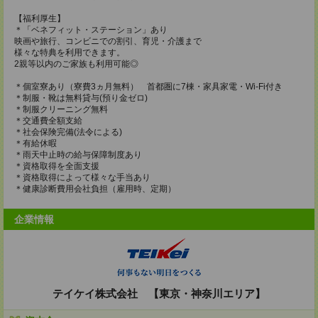
【福利厚生】
＊「ベネフィット・ステーション」あり
映画や旅行、コンビニでの割引、育児・介護まで
様々な特典を利用できます。
2親等以内のご家族も利用可能◎
＊個室寮あり（寮費3ヵ月無料） 首都圏に7棟・家具家電・Wi-Fi付き
＊制服・靴は無料貸与(預り金ゼロ)
＊制服クリーニング無料
＊交通費全額支給
＊社会保険完備(法令による)
＊有給休暇
＊雨天中止時の給与保障制度あり
＊資格取得を全面支援
＊資格取得によって様々な手当あり
＊健康診断費用会社負担（雇用時、定期）
企業情報
テイケイ株式会社 【東京・神奈川エリア】