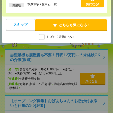
以上
本厚木駅 / 愛甲石田駅
気になる!
勤務地
シェア
ツイート
ブックマーク
スキップ
どちらも気になる！
あなたの閲覧履歴からの
おすすめ
しばらく表示しない
志望動機も履歴書も不要！日収1.2万円～＊未経験OK
の介護[派遣]
[給 与]
無資格未経験：時給1500円～ ■週払い
OK ■扶養内OK ■日収1万2000円以上
[交通費]
交通費全額支給
気になる！
[勤務地]
海老名(相鉄・小田急)駅
/
海老名(相模線)駅
/
厚木駅
/
…
【オープニング募集】おばあちゃんのお散歩付き添
いも仕事の1つ[派遣]