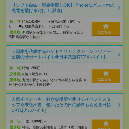
【シフト自由・現金手渡しOK】iPhoneなどスマホの
充電を繋げるだけ！[派遣]
[給 与]
時給1414円～ ▼日払いOK（規定あ
り） ■初勤務手当あり ※規定による
[勤務地]
新宿駅から徒歩
/
新宿三丁目駅から徒歩
/
気になる！
高田馬場駅から徒歩
/
…
＜日本を代表するバンド＊サカナクション＞ツアー
公演のサポートバイト＠日本武道館[アルバイト]
[給 与]
時給1250円～
[交通費]
支給（規定有り）
気になる！
[勤務地]
九段下駅から徒歩5分
/
竹橋駅から徒歩10
分
/
神保町駅から徒歩15分
/
…
人気イベントも！好きな場所で働けるイベントスタ
ッフ☆来社不要！働いたその日に給料もらえる日払
い/T1[アルバイト]
[給 与]
日給13,000円～
[勤務地]
神奈川県藤沢市湘南台（最寄り駅：湘南台