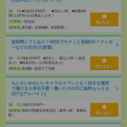
のお手伝い！[アルバイト]
[給 与]
■日給16,840円～ ■日払いOK ■実働3時
間5,120円のお仕事あります！
[交通費]
一部支給
気になる！
[勤務地]
東京駅
/
水道橋駅
/
有楽町駅
/
…
短時間シフトあり！WEBでサクッと登録OK＊クッキ
ーなどの仕分け[派遣]
[給 与]
時給1500円 ■日払い・週払いOK！(規定
あり) ■現金日払いもOK(規定あり)
気になる！
[勤務地]
新宿駅
/
新宿三丁目駅
ちいさいかわいいキャラのイベントも！好きな場所
で働ける☆来社不要！働いたその日に給料もらえる
◎/T1[アルバイト]
[給 与]
日給13,000円～
[勤務地]
神奈川県横浜市港北区（最寄り駅：新横浜
気になる！
駅）