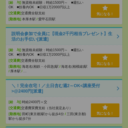
[給 与]
無資格未経験：時給1500円～ ■週払い
OK ■扶養内OK ■日収1万2000円以上
[交通費]
交通費全額支給
気になる！
[勤務地]
本厚木駅
/
愛甲石田駅
説明会参加で全員に【現金2千円相当プレゼント】生
活のお手伝い[派遣]
[給 与]
無資格未経験：時給1500円～ ■週払い
OK ■扶養内OK ■日収1万2000円以上
[交通費]
交通費全額支給
気になる！
[勤務地]
海老名(相鉄・小田急)駅
/
海老名(相模線)駅
/
厚木駅
/
…
＼！完全在宅！／土日含む週2～OK<講座受付
>@2400円[派遣]
[給 与]
時給2400円＋交
[交通費]
交通費実費支給（当社規定あり）
気になる！
[勤務地]
田町(東京都)駅から徒歩4分
/
三田(東京都)
駅から徒歩7分