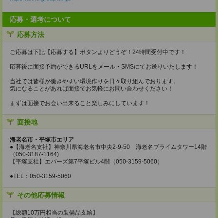
応募・選考について
応募方法
ご応募は下記【応募する】ボタンよりどうぞ！24時間受付中です！
応募後に面接予約ができるURLをメール・SMSにてお送りいたします！
当社では皆様が働きやすい環境作りを日々取り組んでおります。
気になることがあれば面接でお気軽にお問い合わせください！
まずは面接でお会い出来ること楽しみにしています！
面接地
海老名市・平塚市エリア
●【海老名支社】神奈川県海老名市中央2-9-50 海老名プライムタワー14階
（050-3187-1164)
【平塚支社】エバーズ第7平塚ビル4階（050-3159-5060）
●TEL：050-3159-5060
その他応募情報
【総額10万円相当の装備品支給】