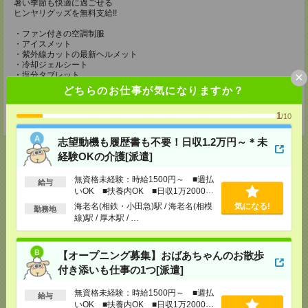
暑い季節も快適に過ごせる
ヒンヤリグッズを無料支給!!
・ファン付きの空調制服
・アイスメット
・紫外線カットの最新ヘルメット
・冷却ジェルシート
×
・塩分タブレット
・完全防水リュック
どちらのお仕事が気になりますか？
・軽量安全靴
・靴下3足
1
・ドリンク手当（200円/1勤務につき）
/10
志望動機も履歴書も不要！日収1.2万円～＊未
経験OKの介護[派遣]
無資格未経験：時給1500円～ ■週払
給与
応募ページへ
いOK ■扶養内OK ■日収1万2000円
以上
海老名(相鉄・小田急)駅 / 海老名(相模
気になる!
勤務地
線)駅 / 厚木駅 / …
気になる！
【オープニング募集】おばあちゃんのお散歩
付き添いも仕事の1つ[派遣]
メール
LINE
で送る
で送る
無資格未経験：時給1500円～ ■週払
給与
いOK ■扶養内OK ■日収1万2000円