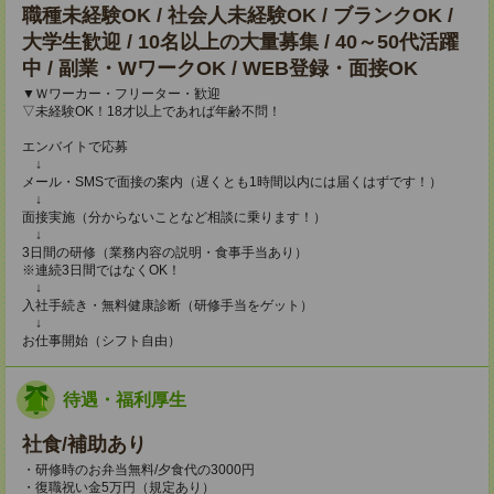
職種未経験OK / 社会人未経験OK / ブランクOK /
大学生歓迎 / 10名以上の大量募集 / 40～50代活躍
中 / 副業・WワークOK / WEB登録・面接OK
▼Ｗワーカー・フリーター・歓迎
▽未経験OK！18才以上であれば年齢不問！
エンバイトで応募
↓
メール・SMSで面接の案内（遅くとも1時間以内には届くはずです！）
↓
面接実施（分からないことなど相談に乗ります！）
↓
3日間の研修（業務内容の説明・食事手当あり）
※連続3日間ではなくOK！
↓
入社手続き・無料健康診断（研修手当をゲット）
↓
お仕事開始（シフト自由）
待遇・福利厚生
社食/補助あり
・研修時のお弁当無料/夕食代の3000円
・復職祝い金5万円（規定あり）