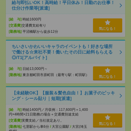
給与即払いOK！高時給！平日休み！日勤のお仕事！
仕分け作業等[派遣]
[給 与]
時給1600円
[交通費]
交通費支給有り
気になる！
[勤務地]
平沼橋駅から徒歩12分
ちいさいかわいいキャラのイベントも！好きな場所
で働ける☆来社不要！働いたその日に給料もらえる
◎/T1[アルバイト]
[給 与]
日給13,000円～
[勤務地]
東京都町田市原町田（最寄り駅：町田駅）
気になる！
【未経験OK】【服装＆髪色自由！】お菓子のピッキ
ング・シール貼り｜短期[派遣]
[給 与]
時給1400円／月収例：117,600円＝1,400
円×4時間×21日勤務の場合＋交通費別途支給
[交通費]
実費支給／当社規定あり。
気になる！
[勤務地]
七里駅から車6分
/
大宮公園駅
/
大宮(埼玉