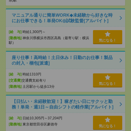
県)駅
マニュアル通りに簡単WORK◆未経験から好きな時
にお仕事できる！単発OK◎試験監督[アルバイト]
[給 与]
時給1,300円～
[勤務地]
神奈川県横浜市西区高島（最寄り駅：横浜
気になる！
駅）
座り仕事！高時給！土日休み！日勤のお仕事！製品
の封入・梱包[派遣]
[給 与]
時給1310円
[交通費]
交通費支給有り
気になる！
[勤務地]
土呂駅から徒歩13分
【日払い・未経験歓迎！】稼ぎたい日にサクッと勤
務！単発・週1日～自由シフトの軽作業[アルバイト]
[給 与]
日給10,305円～37,204円
[勤務地]
東京都世田谷区豪徳寺
気になる！