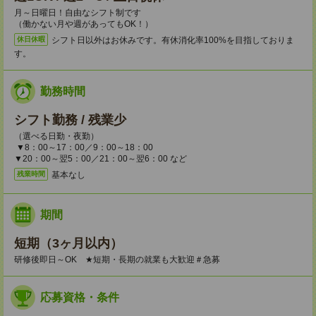
月～日曜日！自由なシフト制です
（働かない月や週があってもOK！）
シフト日以外はお休みです。有休消化率100%を目指しておりま
休日休暇
す。
勤務時間
シフト勤務 / 残業少
（選べる日勤・夜勤）
▼8：00～17：00／9：00～18：00
▼20：00～翌5：00／21：00～翌6：00 など
基本なし
残業時間
期間
短期（3ヶ月以内）
研修後即日～OK ★短期・長期の就業も大歓迎＃急募
応募資格・条件