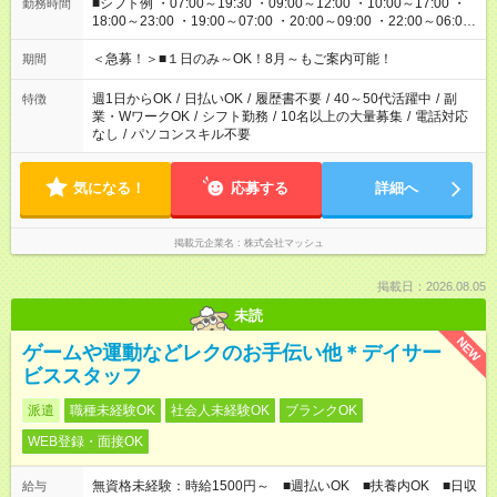
■シフト例 ・07:00～19:30 ・09:00～12:00 ・10:00～17:00 ・
勤務時間
18:00～23:00 ・19:00～07:00 ・20:00～09:00 ・22:00～06:00
etc ★最短で3時間で5,120円のお仕事から 15時間で2万円近く稼
げるお仕事も！ ご希望のお時間に合わせてご紹介！ ※シフトは
＜急募！＞■１日のみ～OK！8月～もご案内可能！
期間
現場によって異なります。 ※勿論、休憩時間はあるのでご安心
ください！
週1日からOK
/
日払いOK
/
履歴書不要
/
40～50代活躍中
/
副
特徴
業・WワークOK
/
シフト勤務
/
10名以上の大量募集
/
電話対応
なし
/
パソコンスキル不要
気になる！
応募する
詳細へ
掲載元企業名
株式会社マッシュ
掲載日：2026.08.05
未読
NEW
ゲームや運動などレクのお手伝い他＊デイサー
ビススタッフ
派遣
職種未経験OK
社会人未経験OK
ブランクOK
WEB登録・面接OK
無資格未経験：時給1500円～ ■週払いOK ■扶養内OK ■日収
給与