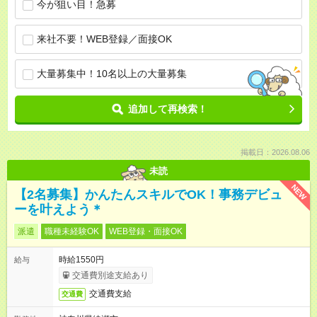
今が狙い目！急募
来社不要！WEB登録／面接OK
大量募集中！10名以上の大量募集
追加して再検索！
掲載日：2026.08.06
未読
NEW
【2名募集】かんたんスキルでOK！事務デビュ
ーを叶えよう＊
派遣
職種未経験OK
WEB登録・面接OK
時給1550円
給与
交通費別途支給あり
交通費支給
交通費