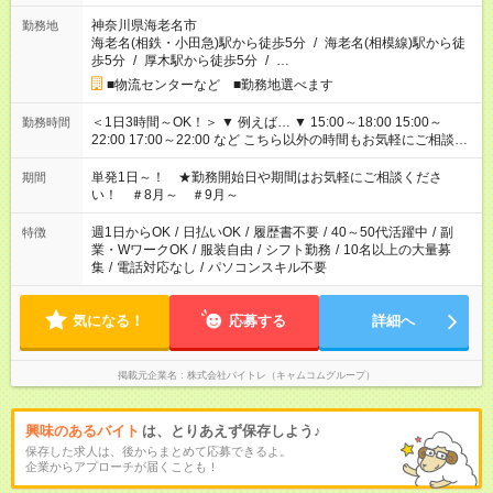
神奈川県海老名市
勤務地
海老名(相鉄・小田急)駅から徒歩5分
/
海老名(相模線)駅から徒
歩5分
/
厚木駅から徒歩5分
/
…
■物流センターなど ■勤務地選べます
＜1日3時間～OK！＞ ▼ 例えば… ▼ 15:00～18:00 15:00～
勤務時間
22:00 17:00～22:00 など こちら以外の時間もお気軽にご相談く
ださい！
単発1日～！ ★勤務開始日や期間はお気軽にご相談くださ
期間
い！ ＃8月～ ＃9月～
週1日からOK
/
日払いOK
/
履歴書不要
/
40～50代活躍中
/
副
特徴
業・WワークOK
/
服装自由
/
シフト勤務
/
10名以上の大量募
集
/
電話対応なし
/
パソコンスキル不要
気になる！
応募する
詳細へ
掲載元企業名
株式会社バイトレ（キャムコムグループ）
興味のあるバイト
は、とりあえず保存しよう♪
保存した求人は、後からまとめて応募できるよ。
企業からアプローチが届くことも！