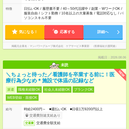
短時間・短期間の就業はご案内が難しい場合があります
日払いOK
/
履歴書不要
/
40～50代活躍中
/
副業・WワークOK
/
特徴
服装自由
/
シフト勤務
/
10名以上の大量募集
/
電話対応なし
/
パ
ソコンスキル不要
気になる！
応募する
詳細へ
掲載元企業名
マンパワーグループ株式会社 ケアサービス事業部 （医療福祉介護関連）
掲載日：2026.08.06
未読
NEW
＼ちょっと待った／看護師を卒業する前に！医
療行為少なめ＊施設で体温の記録など
派遣
職種未経験OK
社会人未経験OK
ブランクOK
WEB登録・面接OK
時給2400円～ ■週払いOK ■日収1万9200円以上
給与
交通費別途支給あり
交通費全額支給
交通費