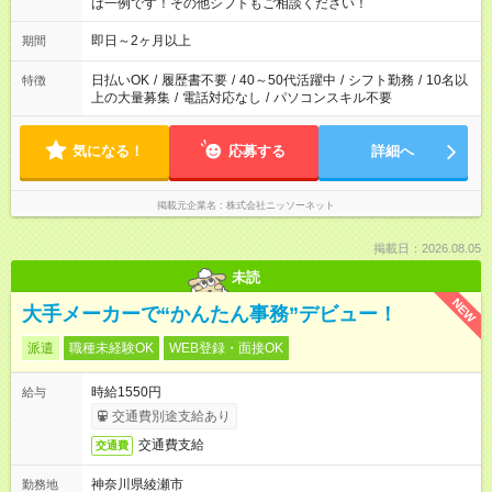
は一例です！その他シフトもご相談ください！
即日～2ヶ月以上
期間
日払いOK
/
履歴書不要
/
40～50代活躍中
/
シフト勤務
/
10名以
特徴
上の大量募集
/
電話対応なし
/
パソコンスキル不要
気になる！
応募する
詳細へ
掲載元企業名
株式会社ニッソーネット
掲載日：2026.08.05
未読
NEW
大手メーカーで“かんたん事務”デビュー！
派遣
職種未経験OK
WEB登録・面接OK
時給1550円
給与
交通費別途支給あり
交通費支給
交通費
神奈川県綾瀬市
勤務地