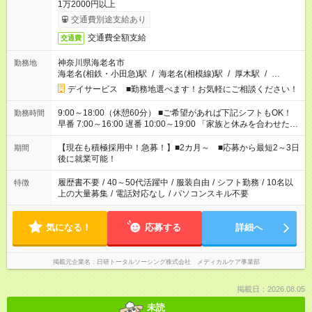
1万2000円以上
交通費別途支給あり
交通費全額支給
交通費
神奈川県海老名市
勤務地
海老名(相鉄・小田急)駅
/
海老名(相模線)駅
/
厚木駅
/
…
デイサービス ■勤務地選べます！お気軽にご相談ください！
9:00～18:00（休憩60分） ■ご希望があれば下記シフトもOK！
勤務時間
早番 7:00～16:00 遅番 10:00～19:00 「家族と休みを合わせた
い」 「余裕を持って夕飯の準備がしたい」 「できれば残業はし
たくない」 など、ご希望を教えてくださいね。 ※Wワーク希望
【現在も積極採用中！急募！】■2カ月～ ■応募から最短2～3日
期間
の方へ 今ご覧のお仕事で希望する勤務時間と、もう1つのお仕事
後に就業可能！
の勤務時間。 合計で週40時間を超える場合は応募できません。
履歴書不要
/
40～50代活躍中
/
服装自由
/
シフト勤務
/
10名以
特徴
上の大量募集
/
電話対応なし
/
パソコンスキル不要
気になる！
応募する
詳細へ
掲載元企業名
日研トータルソーシング株式会社 メディカルケア事業部
掲載日：2026.08.05
未読