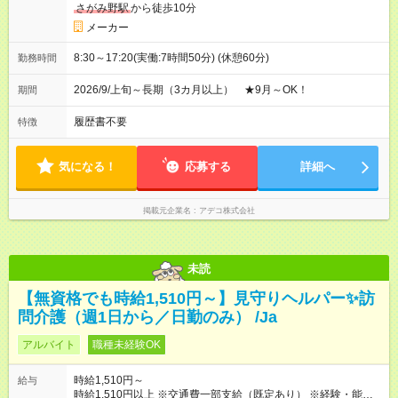
さがみ野駅
から徒歩10分
メーカー
8:30～17:20(実働:7時間50分) (休憩60分)
勤務時間
2026/9/上旬～長期（3カ月以上） ★9月～OK！
期間
履歴書不要
特徴
気になる！
応募する
詳細へ
掲載元企業名
アデコ株式会社
未読
【無資格でも時給1,510円～】見守りヘルパー✨訪
問介護（週1日から／日勤のみ） /Ja
アルバイト
職種未経験OK
時給1,510円～
給与
時給1,510円以上 ※交通費一部支給（既定あり） ※経験・能力を