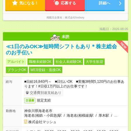
気になる！
応募する
詳細へ
掲載元企業名
株式会社fosbury
掲載日：2026.08.05
未読
NEW
≪1日のみOK≫短時間シフトもあり＊株主総会
のお手伝い
アルバイト
職種未経験OK
社会人未経験OK
大学生歓迎
ブランクOK
WEB登録・面接OK
■日給16,840円～ ■日払いOK ■実働3時間5,120円のお仕事あ
給与
ります！#日収1万円以上のお仕事です！
交通費別途支給あり
規定支給
交通費
神奈川県海老名市
勤務地
海老名(相鉄・小田急)駅
/
海老名(相模線)駅
/
厚木駅
/
…
株式会社マッシュ