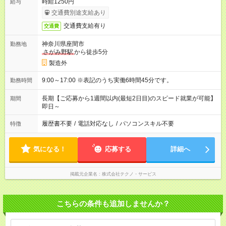
時給1250円
給与
交通費別途支給あり
交通費支給有り
交通費
神奈川県座間市
勤務地
さがみ野駅
から徒歩5分
製造外
9:00～17:00 ※表記のうち実働6時間45分です。
勤務時間
長期【ご応募から1週間以内(最短2日目)のスピード就業が可能】
期間
即日～
履歴書不要
/
電話対応なし
/
パソコンスキル不要
特徴
気になる！
応募する
詳細へ
掲載元企業名
株式会社テクノ・サービス
こちらの条件も追加しませんか？