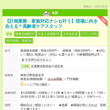
掲載日：2026.08.06
未読
NEW
【計画業務・家族対応ナシも叶う】現場に向き
合える＊高齢者ケアスタッフ
派遣
職種未経験OK
社会人未経験OK
大学生歓迎
ブランクOK
WEB登録・面接OK
無資格未経験：時給1600円～ 経験者：時給1800円～ ★日払
給与
い／週払い制度あり（月払いも選べます）※稼働開始時は手続き
完了次第のお支払いとなります。
交通費別途支給あり
交通費全額支給※規定有
交通費
神奈川県海老名市
勤務地
海老名(相模線)駅
/
さがみ野駅
/
門沢橋駅
＜シニア向け施設＞
★1日6時間～の時短シフトOK ★スタート時間選べます！ 7:00～
勤務時間
16:00 9:00～17:00 11:00～19:00 など 残業なし！ ※Wワークの
場合、他のお仕事と合わせ週40時間超の就業はご案内できませ
ん ※法令に基づき、週20時間以上勤務は社会保険への加入対象
開始日はご相談ください！ ★急募 ★職場が気に入れば、長期
期間
となります ※労働者派遣法（日雇い派遣の原則禁止）により、
でも働けます！