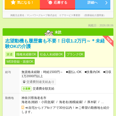
気になる！
応募する
詳細へ
掲載元企業名
マンパワーグループ株式会社 ケアサービス事業部 （医療福祉介護関連）
掲載日：2026.08.06
未読
NEW
志望動機も履歴書も不要！日収1.2万円～＊未経
験OKの介護
派遣
職種未経験OK
社会人未経験OK
ブランクOK
WEB登録・面接OK
無資格未経験：時給1500円～ ■週払いOK ■扶養内OK ■日収
給与
1万2000円以上
交通費別途支給あり
交通費全額支給
交通費
神奈川県海老名市
勤務地
海老名(相鉄・小田急)駅
/
海老名(相模線)駅
/
厚木駅
/
…
≪自宅からドアtoドアで30分以内！≫ご希望の勤務地を紹介
します。