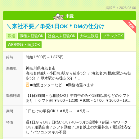
掲載日：2026.08.06
未読
NEW
＼来社不要／単発1日OK＊DMの仕分け
派遣
職種未経験OK
社会人未経験OK
大学生歓迎
ブランクOK
WEB登録・面接OK
時給1,500円～1,875円
給与
神奈川県海老名市
勤務地
海老名(相鉄・小田急)駅から徒歩5分
/
海老名(相模線)駅から徒
歩5分
/
厚木駅から徒歩5分
/
…
■物流センターなど ■勤務地選べます
【1日3時間～も相談OK!】午前中のみや18時以降などのシフト
勤務時間
あり！ シフト例 ▼9:00～12:00 ▼9:00～17:00 ▼10:00～19:00
▼18:00～21:00
1日だけの単発OK！＃8月～ ＃9月～
期間
週1日からOK
/
日払いOK
/
40～50代活躍中
/
副業・Wワーク
特徴
OK
/
服装自由
/
シフト勤務
/
10名以上の大量募集
/
電話対応な
し
/
パソコンスキル不要