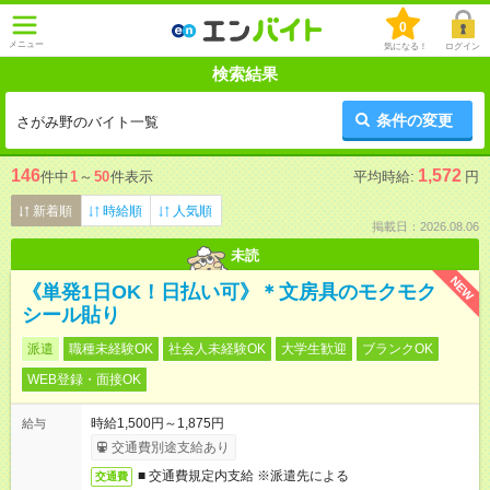
0
メニュー
気になる！
ログイン
検索結果
条件の変更
さがみ野のバイト一覧
146
1,572
件中
1
～
50
件表示
平均時給:
円
新着順
時給順
人気順
掲載日：2026.08.06
未読
NEW
《単発1日OK！日払い可》＊文房具のモクモク
シール貼り
派遣
職種未経験OK
社会人未経験OK
大学生歓迎
ブランクOK
WEB登録・面接OK
時給1,500円～1,875円
給与
交通費別途支給あり
■ 交通費規定内支給 ※派遣先による
交通費