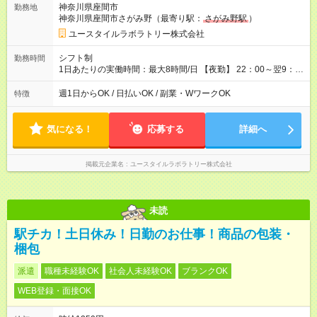
神奈川県座間市
勤務地
月 ※ 雇用形態と給与に、本採用時と異なる部分があります。 雇
神奈川県座間市さがみ野（最寄り駅：
さがみ野駅
）
用形態：本採用時と同じです。 給与：時給 1,660円以上
ユースタイルラボラトリー株式会社
シフト制
勤務時間
1日あたりの実働時間：最大8時間/日 【夜勤】 22：00～翌9：
00 ※週1日～OK ／ 夜勤専従 ＊＊ 勤務時間例 ＊＊ ■22時か
ら翌7時 ■23時から翌8時 ■24時から翌9時 など ※上記の時間
週1日からOK / 日払いOK / 副業・WワークOK
特徴
内で8時間勤務（休憩1時間）ご利用者様により、時間は異なり
ます。 ※曜日固定（毎週同じ曜日での勤務となります）
気になる！
応募する
詳細へ
掲載元企業名
ユースタイルラボラトリー株式会社
未読
駅チカ！土日休み！日勤のお仕事！商品の包装・
梱包
派遣
職種未経験OK
社会人未経験OK
ブランクOK
WEB登録・面接OK