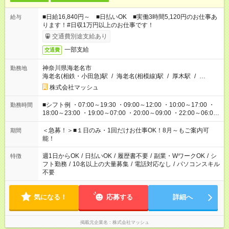
■日給16,840円～ ■日払いOK ■実働3時間5,120円のお仕事あ
給与
ります！#日収1万円以上のお仕事です！
交通費別途支給あり
一部支給
交通費
神奈川県海老名市
勤務地
海老名(相鉄・小田急)駅
/
海老名(相模線)駅
/
厚木駅
/
…
株式会社マッシュ
■シフト例 ・07:00～19:30 ・09:00～12:00 ・10:00～17:00 ・
勤務時間
18:00～23:00 ・19:00～07:00 ・20:00～09:00 ・22:00～06:00
etc ★最短で3時間で5,120円のお仕事から 15時間で2万円近く稼
げるお仕事も！ ご希望のお時間に合わせてご紹介！ ※シフトは
＜急募！＞■１日のみ・1回だけお仕事OK！8月～もご案内可
期間
現場によって異なります。 ※勿論、休憩時間はあるのでご安心
能！
ください！
週1日からOK
/
日払いOK
/
履歴書不要
/
副業・WワークOK
/
シ
特徴
フト勤務
/
10名以上の大量募集
/
電話対応なし
/
パソコンスキル
不要
気になる！
応募する
詳細へ
掲載元企業名
株式会社マッシュ