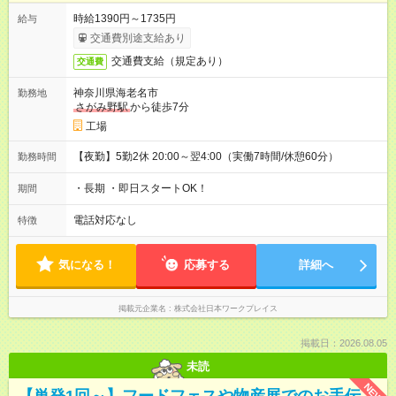
時給1390円～1735円
給与
交通費別途支給あり
交通費支給（規定あり）
交通費
神奈川県海老名市
勤務地
さがみ野駅
から徒歩7分
工場
【夜勤】5勤2休 20:00～翌4:00（実働7時間/休憩60分）
勤務時間
・長期 ・即日スタートOK！
期間
電話対応なし
特徴
気になる！
応募する
詳細へ
掲載元企業名
株式会社日本ワークプレイス
掲載日：2026.08.05
未読
NEW