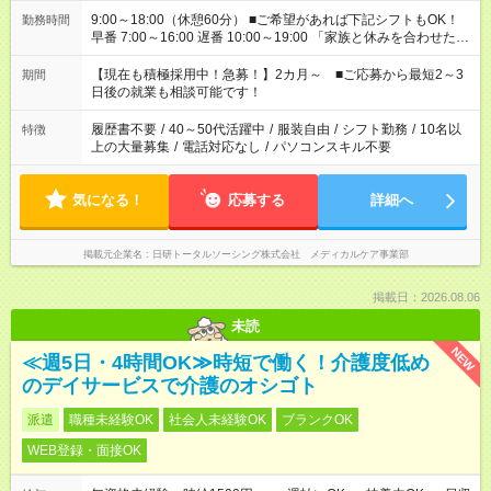
9:00～18:00（休憩60分） ■ご希望があれば下記シフトもOK！
勤務時間
早番 7:00～16:00 遅番 10:00～19:00 「家族と休みを合わせた
い」 「余裕を持って夕飯の準備がしたい」 「できれば残業はし
たくない」 など、ご希望を教えてくださいね。 ※Wワーク希望
【現在も積極採用中！急募！】2カ月～ ■ご応募から最短2～3
期間
の方へ 今ご覧のお仕事で希望する勤務時間と、もう1つのお仕事
日後の就業も相談可能です！
の勤務時間。 合計で週40時間を超える場合は応募できません。
履歴書不要
/
40～50代活躍中
/
服装自由
/
シフト勤務
/
10名以
特徴
上の大量募集
/
電話対応なし
/
パソコンスキル不要
気になる！
応募する
詳細へ
掲載元企業名
日研トータルソーシング株式会社 メディカルケア事業部
掲載日：2026.08.06
未読
NEW
≪週5日・4時間OK≫時短で働く！介護度低め
のデイサービスで介護のオシゴト
派遣
職種未経験OK
社会人未経験OK
ブランクOK
WEB登録・面接OK