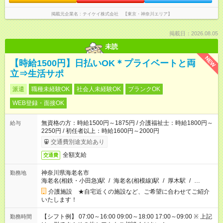
掲載元企業名
テイケイ株式会社 【東京・神奈川エリア】
掲載日：2026.08.05
未読
NEW
【時給1500円】日払いOK＊プライベートと両
立⇒生活サポ
派遣
職種未経験OK
社会人未経験OK
ブランクOK
WEB登録・面接OK
無資格の方：時給1500円～1875円 / 介護福祉士：時給1800円～
給与
2250円 / 初任者以上：時給1600円～2000円
交通費別途支給あり
全額支給
交通費
神奈川県海老名市
勤務地
海老名(相鉄・小田急)駅
/
海老名(相模線)駅
/
厚木駅
/
…
介護施設 ★自宅近くの施設など、ご希望に合わせてご紹介
いたします！
【シフト例】 07:00～16:00 09:00～18:00 17:00～09:00 ※ 上記
勤務時間