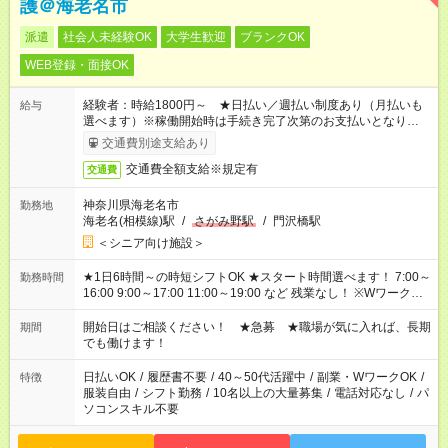
護＠海老名市
派遣
社会人未経験OK
大学生歓迎
ブランクOK
WEB登録・面接OK
経験者：時給1800円～ ★日払い／週払い制度あり（月払いも
給与
選べます）※稼働開始時は手続き完了次第のお支払いとなりま
す。
交通費別途支給あり
交通費全額支給※規定有
交通費
神奈川県海老名市
勤務地
海老名(相模線)駅
/
さがみ野駅
/
門沢橋駅
＜シニア向け施設＞
★1日6時間～の時短シフトOK ★スタート時間選べます！ 7:00～
勤務時間
16:00 9:00～17:00 11:00～19:00 など 残業なし！ ※Wワークの
場合、他のお仕事と合わせ週40時間超の就業はご案内できませ
ん ※法令に基づき、週20時間以上勤務は社会保険への加入対象
開始日はご相談ください！ ★急募 ★職場が気に入れば、長期
期間
となります ※労働者派遣法（日雇い派遣の原則禁止）により、
でも働けます！
短時間・短期間の就業はご案内が難しい場合があります
日払いOK
/
履歴書不要
/
40～50代活躍中
/
副業・WワークOK
/
特徴
服装自由
/
シフト勤務
/
10名以上の大量募集
/
電話対応なし
/
パ
ソコンスキル不要