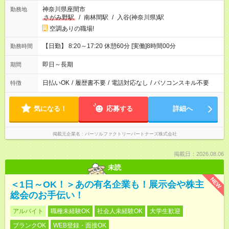
神奈川県座間市
勤務地
さがみ野駅
/
南林間駅
/
入谷(神奈川県)駅
空調ありの職場!
【日勤】 8:20～17:20 休憩60分 [実働]8時間00分
勤務時間
即日～長期
期間
日払いOK
/
履歴書不要
/
電話対応なし
/
パソコンスキル不要
特徴
気になる！
応募する
詳細へ
掲載元企業名
パーソルファクトリーパートナーズ株式会社
掲載日：2026.08.06
未読
NEW
＜1日～OK！＞あの有名企業も！展示会や株主
総会のお手伝い！
アルバイト
職種未経験OK
社会人未経験OK
大学生歓迎
ブランクOK
WEB登録・面接OK