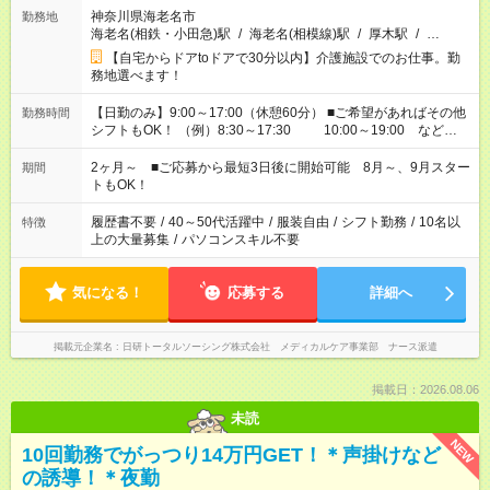
神奈川県海老名市
勤務地
海老名(相鉄・小田急)駅
/
海老名(相模線)駅
/
厚木駅
/
…
【自宅からドアtoドアで30分以内】介護施設でのお仕事。勤
務地選べます！
【日勤のみ】9:00～17:00（休憩60分） ■ご希望があればその他
勤務時間
シフトもOK！ （例）8:30～17:30 10:00～19:00 など
「家族とお休みを合わせたい」 「できれば残業はしたくない」
など、あなたのご希望に沿ったお仕事をご紹介します！ ※Wワ
2ヶ月～ ■ご応募から最短3日後に開始可能 8月～、9月スター
期間
ーク希望の方へ 今ご覧のお仕事で希望する勤務時間と、もう1つ
トもOK！
のお仕事の勤務時間。 合計で週40時間を超える場合は応募でき
ません
履歴書不要
/
40～50代活躍中
/
服装自由
/
シフト勤務
/
10名以
特徴
上の大量募集
/
パソコンスキル不要
気になる！
応募する
詳細へ
掲載元企業名
日研トータルソーシング株式会社 メディカルケア事業部 ナース派遣
掲載日：2026.08.06
未読
NEW
10回勤務でがっつり14万円GET！＊声掛けなど
の誘導！＊夜勤