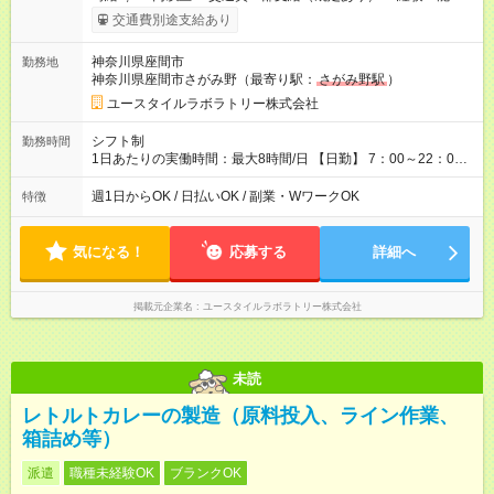
考慮して決定します 【収入例】 週1回勤務の場合：1,510円×8時
交通費別途支給あり
間×4回=4万8,320円 週3回勤務の場合：1,510円×8時間×12回
=14万4,960円 週5回勤務の場合：1,510円×8時間×20回=24万
神奈川県座間市
勤務地
1,600円 【試用期間】試用期間あり 試用期間の長さ：2ヶ月
神奈川県座間市さがみ野（最寄り駅：
さがみ野駅
）
※ 雇用形態と給与に、本採用時と異なる部分があります。 雇用
形態：本採用時と同じです。 給与：時給 1,230円以上
ユースタイルラボラトリー株式会社
シフト制
勤務時間
1日あたりの実働時間：最大8時間/日 【日勤】 7：00～22：00
の間で6～8時間勤務（休憩時間は法定通り） ※週1日～OK ／ 1
日6時間から勤務OK ／ 夜勤なし ＊＊ 勤務時間例 ＊＊ ■8時
週1日からOK / 日払いOK / 副業・WワークOK
特徴
から15時 ■9時から18時 ■10時から17時 ■15時から22時 など
※訪問先により変動 ※曜日固定（毎週同じ曜日勤務）
気になる！
応募する
詳細へ
掲載元企業名
ユースタイルラボラトリー株式会社
未読
レトルトカレーの製造（原料投入、ライン作業、
箱詰め等）
派遣
職種未経験OK
ブランクOK