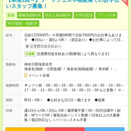
【単発1回～】フードフェスや物産展でのお手伝
いスタッフ募集！
派遣
職種未経験OK
社会人未経験OK
大学生歓迎
ブランクOK
WEB登録・面接OK
日給1万5000円～※実働5時間で日給7000円のお仕事もありま
給与
す ◆日払い・週払いOK！（規定あり）◆お仕事によって日給も
異なります
交通費別途支給あり
交通費別途支給あり(勤務地により異なります)
交通費
神奈川県海老名市
勤務地
海老名(相鉄・小田急)駅
/
海老名(相模線)駅
/
厚木駅
/
…
イベント会場
▼シフト例 ・08：00～19：00 ・09：00～18：00 ・10：00～
勤務時間
17：00 ・13：00～22：00 ・16：00～21：00 など多数！ ※お
仕事により勤務時間が異なります
即日～OK！ ◆お好きな日1日～働けます ◆急募
期間
週1日からOK
/
日払いOK
/
履歴書不要
/
40～50代活躍中
/
副
特徴
業・WワークOK
/
服装自由
/
シフト勤務
/
10名以上の大量募
集
/
電話対応なし
/
パソコンスキル不要