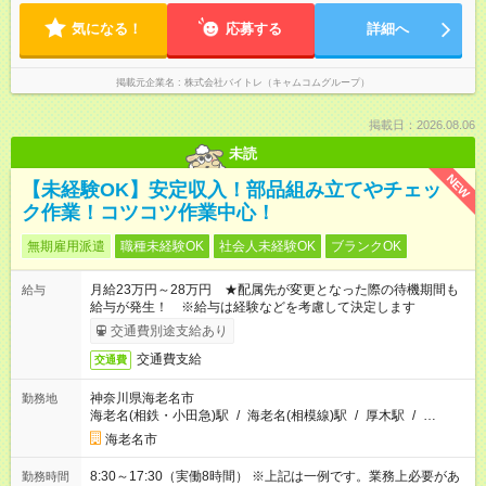
気になる！
応募する
詳細へ
掲載元企業名
株式会社バイトレ（キャムコムグループ）
掲載日：2026.08.06
未読
NEW
【未経験OK】安定収入！部品組み立てやチェッ
ク作業！コツコツ作業中心！
無期雇用派遣
職種未経験OK
社会人未経験OK
ブランクOK
月給23万円～28万円 ★配属先が変更となった際の待機期間も
給与
給与が発生！ ※給与は経験などを考慮して決定します
交通費別途支給あり
交通費支給
交通費
神奈川県海老名市
勤務地
海老名(相鉄・小田急)駅
/
海老名(相模線)駅
/
厚木駅
/
…
海老名市
8:30～17:30（実働8時間） ※上記は一例です。業務上必要があ
勤務時間