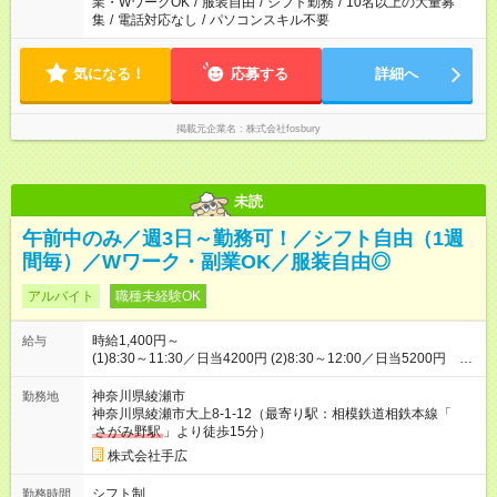
業・WワークOK
/
服装自由
/
シフト勤務
/
10名以上の大量募
集
/
電話対応なし
/
パソコンスキル不要
気になる！
応募する
詳細へ
掲載元企業名
株式会社fosbury
未読
午前中のみ／週3日～勤務可！／シフト自由（1週
間毎）／Wワーク・副業OK／服装自由◎
アルバイト
職種未経験OK
時給1,400円～
給与
(1)8:30～11:30／日当4200円 (2)8:30～12:00／日当5200円 早
く終わっても日給保障 【試用期間】試用期間なし
神奈川県綾瀬市
勤務地
神奈川県綾瀬市大上8-1-12（最寄り駅：相模鉄道相鉄本線「
さがみ野駅
」より徒歩15分）
株式会社手広
シフト制
勤務時間