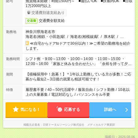
無資格未経験：時給1500円～ ■週払いOK ■扶養内OK ■日収
給与
1万2000円以上
交通費別途支給あり
交通費全額支給
交通費
神奈川県海老名市
勤務地
海老名(相鉄・小田急)駅
/
海老名(相模線)駅
/
厚木駅
/
…
≪自宅からドアtoドアで30分以内！≫ご希望の勤務地を紹介
します。
シフト例 ・9:00～13:00 ・10:00～14:00 ・11:00～15:00 ・
勤務時間
12:00～16:00 「家族と休みを合わせたい」 「余裕を持って夕飯
の準備がしたい」 「できれば残業はしたくない」 など、ご希望
を教えてくださいね。 ※Wワーク希望の方へ 今ご覧のお仕事で
【積極採用中！急募！】＊1年以上勤務している方が多数！ご応
期間
希望する勤務時間と、もう1つのお仕事の勤務時間。 合計で週
募から最短2～3日後の就業も相談可能です！
40時間を超える場合は応募できません。
履歴書不要
/
40～50代活躍中
/
服装自由
/
シフト勤務
/
10名以
特徴
上の大量募集
/
電話対応なし
/
パソコンスキル不要
気になる！
応募する
詳細へ
掲載元企業名
日研トータルソーシング株式会社 メディカルケア事業部
掲載日：2026.08.06