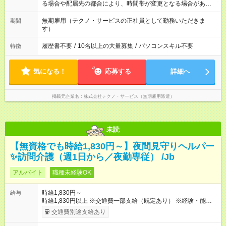
る場合や配属先の都合により、時間帯が変更となる場合があり
ます。
無期雇用（テクノ・サービスの正社員として勤務いただきま
期間
す）
履歴書不要
/
10名以上の大量募集
/
パソコンスキル不要
特徴
気になる！
応募する
詳細へ
掲載元企業名
株式会社テクノ・サービス（無期雇用派遣）
未読
【無資格でも時給1,830円～】夜間見守りヘルパー
✨訪問介護（週1日から／夜勤専従） /Jb
アルバイト
職種未経験OK
時給1,830円～
給与
時給1,830円以上 ※交通費一部支給（既定あり） ※経験・能力を
考慮して決定します 【収入例】 週1回勤務の場合：1,830円×8時
交通費別途支給あり
間×4回=5万8,560円 週3回勤務の場合：1,830円×8時間×12回
=17万5,680円 【試用期間】試用期間あり 試用期間の長さ：2ヶ