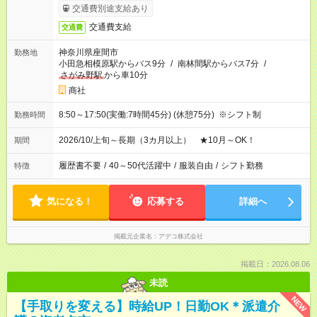
交通費別途支給あり
交通費支給
交通費
神奈川県座間市
勤務地
小田急相模原駅からバス9分
/
南林間駅からバス7分
/
さがみ野駅
から車10分
商社
8:50～17:50(実働:7時間45分) (休憩75分) ※シフト制
勤務時間
2026/10/上旬～長期（3カ月以上） ★10月～OK！
期間
履歴書不要
/
40～50代活躍中
/
服装自由
/
シフト勤務
特徴
気になる！
応募する
詳細へ
掲載元企業名
アデコ株式会社
掲載日：2026.08.06
未読
NEW
【手取りを変える】時給UP！日勤OK＊派遣介