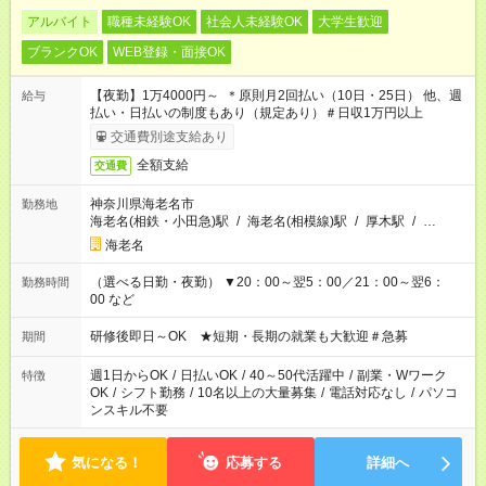
アルバイト
職種未経験OK
社会人未経験OK
大学生歓迎
ブランクOK
WEB登録・面接OK
【夜勤】1万4000円～ ＊原則月2回払い（10日・25日） 他、週
給与
払い・日払いの制度もあり（規定あり）＃日収1万円以上
交通費別途支給あり
全額支給
交通費
神奈川県海老名市
勤務地
海老名(相鉄・小田急)駅
/
海老名(相模線)駅
/
厚木駅
/
…
海老名
（選べる日勤・夜勤） ▼20：00～翌5：00／21：00～翌6：
勤務時間
00 など
研修後即日～OK ★短期・長期の就業も大歓迎＃急募
期間
週1日からOK
/
日払いOK
/
40～50代活躍中
/
副業・Wワーク
特徴
OK
/
シフト勤務
/
10名以上の大量募集
/
電話対応なし
/
パソコ
ンスキル不要
気になる！
応募する
詳細へ