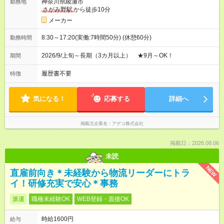
神奈川県綾瀬市
勤務地
さがみ野駅
から徒歩10分
メーカー
8:30～17:20(実働:7時間50分) (休憩60分)
勤務時間
2026/9/上旬～長期（3カ月以上） ★9月～OK！
期間
履歴書不要
特徴
気になる！
応募する
詳細へ
掲載元企業名
アデコ株式会社
掲載日：2026.08.06
未読
NEW
直雇前向き＊未経験から物流リーダーにトラ
イ！研修充実で安心＊事務
派遣
職種未経験OK
WEB登録・面接OK
時給1600円
給与