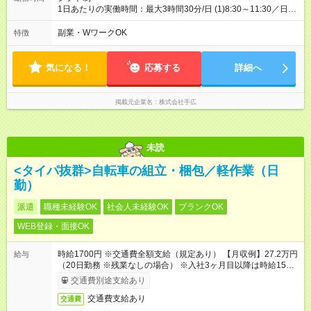
1日あたりの実働時間：最大3時間30分/日 (1)8:30～11:30／日当
4200円 (2)8:30～12:00／日当5200円 ※時間帯は選べません。 ◆
勤務時間により給与変動あり ◆作業が終わり次第、早上がり可
副業・WワークOK
特徴
※その場合も日当保障！ ◆勤務希望の曜日はお気軽にご相談くだ
さい！
気になる！
応募する
詳細へ
掲載元企業名
株式会社手広
未読
<タイパ抜群>自転車の組立・梱包／軽作業（日
勤）
派遣
職種未経験OK
社会人未経験OK
ブランクOK
WEB登録・面接OK
時給1700円 ※交通費全額支給（規定あり） 【月収例】27.2万円
給与
（20日勤務 ※残業なしの場合） ※入社3ヶ月目以降は時給1500
円となります。
交通費別途支給あり
交通費支給あり
交通費