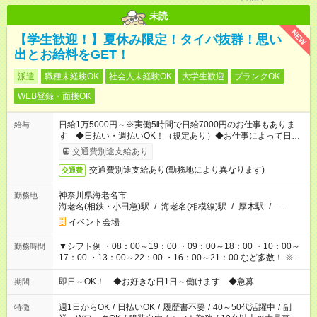
未読
NEW
【学生歓迎！】夏休み限定！タイパ抜群！思い
出とお給料をGET！
派遣
職種未経験OK
社会人未経験OK
大学生歓迎
ブランクOK
WEB登録・面接OK
日給1万5000円～※実働5時間で日給7000円のお仕事もありま
給与
す ◆日払い・週払いOK！（規定あり）◆お仕事によって日給も
異なります
交通費別途支給あり
交通費別途支給あり(勤務地により異なります)
交通費
神奈川県海老名市
勤務地
海老名(相鉄・小田急)駅
/
海老名(相模線)駅
/
厚木駅
/
…
イベント会場
▼シフト例 ・08：00～19：00 ・09：00～18：00 ・10：00～
勤務時間
17：00 ・13：00～22：00 ・16：00～21：00 など多数！ ※お
仕事により勤務時間が異なります
即日～OK！ ◆お好きな日1日～働けます ◆急募
期間
週1日からOK
/
日払いOK
/
履歴書不要
/
40～50代活躍中
/
副
特徴