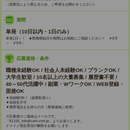
（就業先により異なるため、ご希望をお聞かせください）
期間
単発（10日以内・1日のみ）
単発1日～！ ★勤務開始日や期間はお気軽にご相談ください！ ＃8月
～ ＃9月～
応募資格・条件
職種未経験OK / 社会人未経験OK / ブランクOK /
大学生歓迎 / 10名以上の大量募集 / 履歴書不要 /
40～50代活躍中 / 副業・WワークOK / WEB登録・
面接OK
▼未経験OK！（副業歓迎☆）
▼高校生不可
▼携帯電話をお持ちの方（業務連絡に使用）
※応募後のご連絡はメールです。
「81100_info@cam-com.jp」よりお送りします。
ドメイン指定受信の解除をお願いします。