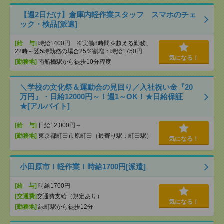
【週2日だけ】倉庫内軽作業スタッフ スマホのチェ
ック・検品[派遣]
[給 与]
時給1400円 ※実働8時間を超える勤務、
22時～翌5時勤務の場合25％割増：時給1750円
気になる！
[勤務地]
南船橋駅から徒歩10分程度
＼学校の文化祭＆運動会の見回り／入社祝い金『20
万円』・日給12000円～！週1～OK！★日給保証
★[アルバイト]
[給 与]
日給12,000円～
[勤務地]
東京都町田市原町田（最寄り駅：町田駅）
気になる！
小田原市！軽作業！時給1700円[派遣]
[給 与]
時給1700円
[交通費]
交通費支給（規定あり）
気になる！
[勤務地]
緑町駅から徒歩12分