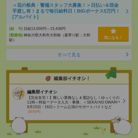
＜花の祭典・警備スタッフ大募集！＞日払い＆現金
手渡し有！まるで毎日給料日！BIGボーナス5万円！
[アルバイト]
[給 与]
日給13,000円～15,438円
[勤務地]
神奈川県大和市大和南（最寄り駅：大和
気になる！
駅）
すべて見る
編集部イチオシ
【完全在宅！】難しい業務なし＆電話なし！ゆっくりの
11時～時短＊データ入力・事務、＜SEKAI NO OWARI＊
8月15日・16日＞ドーム公演のサポートバイトなど
(8/7UP!)