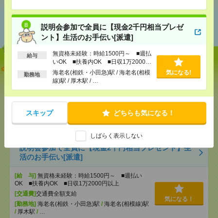
あなたの閲覧履歴からの
おすすめ
説明会参加で全員に【現金2千円相当プレゼ
ント】生活のお手伝い[派遣]
無資格未経験：時給1500円～ ■週払
給与
いOK ■扶養内OK ■日収1万2000円
【オープニング募集】おばあちゃんのお散歩付き添
以上
海老名(相鉄・小田急)駅 / 海老名(相模
気になる!
勤務地
いも仕事の1つ[派遣]
線)駅 / 厚木駅 / …
[給 与]
無資格未経験：時給1500円～ ■週払い
OK ■扶養内OK ■日収1万2000円以上
スキップ
どちらも気になる！
[交通費]
交通費全額支給
気になる！
[勤務地]
本厚木駅
/
愛甲石田駅
しばらく表示しない
説明会参加で全員に【現金2千円相当プレゼント】生
活のお手伝い[派遣]
[給 与]
無資格未経験：時給1500円～ ■週払い
OK ■扶養内OK ■日収1万2000円以上
[交通費]
交通費全額支給
気になる！
[勤務地]
海老名(相鉄・小田急)駅
/
海老名(相模線)駅
/
厚木駅
/
…