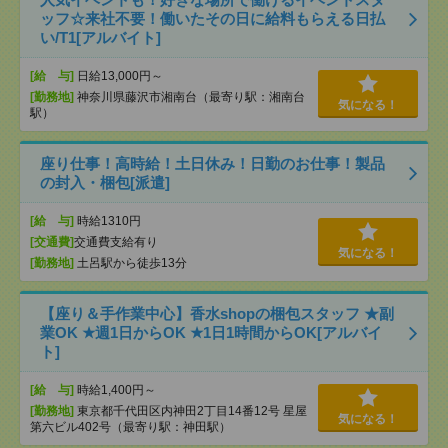
ッフ☆来社不要！働いたその日に給料もらえる日払
い/T1[アルバイト]
[給 与]
日給13,000円～
[勤務地]
神奈川県藤沢市湘南台（最寄り駅：湘南台
気になる！
駅）
座り仕事！高時給！土日休み！日勤のお仕事！製品
の封入・梱包[派遣]
[給 与]
時給1310円
[交通費]
交通費支給有り
気になる！
[勤務地]
土呂駅から徒歩13分
【座り＆手作業中心】香水shopの梱包スタッフ ★副
業OK ★週1日からOK ★1日1時間からOK[アルバイ
ト]
[給 与]
時給1,400円～
[勤務地]
東京都千代田区内神田2丁目14番12号 星屋
気になる！
第六ビル402号（最寄り駅：神田駅）