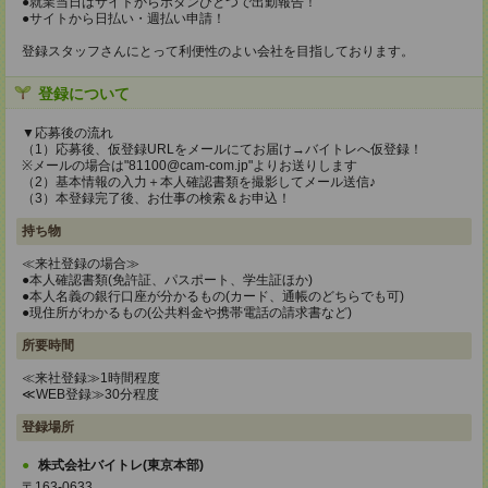
●就業当日はサイトからボタンひとつで出勤報告！
●サイトから日払い・週払い申請！
登録スタッフさんにとって利便性のよい会社を目指しております。
登録について
▼応募後の流れ
（1）応募後、仮登録URLをメールにてお届け→バイトレへ仮登録！
※メールの場合は"81100@cam-com.jp"よりお送りします
（2）基本情報の入力＋本人確認書類を撮影してメール送信♪
（3）本登録完了後、お仕事の検索＆お申込！
持ち物
≪来社登録の場合≫
●本人確認書類(免許証、パスポート、学生証ほか)
●本人名義の銀行口座が分かるもの(カード、通帳のどちらでも可)
●現住所がわかるもの(公共料金や携帯電話の請求書など)
所要時間
≪来社登録≫1時間程度
≪WEB登録≫30分程度
登録場所
株式会社バイトレ(東京本部)
〒163-0633