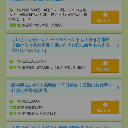
[給 与]
時給1500円 ■日払い・週払いOK！(規定
あり) ■現金日払いもOK（規定あり）■週払い（銀
行振込）もOK
気になる！
[勤務地]
渋谷駅
/
恵比寿駅
/
原宿駅
/
…
ちいさいかわいいキャラのイベントも！好きな場所
で働ける☆来社不要！働いたその日に給料もらえる
◎/T1[アルバイト]
[給 与]
日給13,000円～
[勤務地]
東京都町田市原町田（最寄り駅：町田駅）
気になる！
給与即払いOK！高時給！平日休み！日勤のお仕事！
仕分け作業等[派遣]
[給 与]
時給1600円
[交通費]
交通費支給有り
気になる！
[勤務地]
平沼橋駅から徒歩12分
人気イベントも！好きな場所で働けるイベントスタ