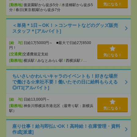
気になる！
[勤務地]
後楽園駅から徒歩5分
/
水道橋駅から徒歩5
分
/
春日(東京都)駅から徒歩7分
＜単発＊1日～OK！＞コンサートなどのグッズ販売
スタッフ＊[アルバイト]
[給 与]
日給1万5000円～ ■最大で日給2万8500
円！
[交通費]
交通費規定支給
気になる！
[勤務地]
横浜駅
/
みなとみらい駅
/
西横浜駅
/
…
ちいさいかわいいキャラのイベントも！好きな場所
で働ける☆来社不要！働いたその日に給料もらえる
◎/T1[アルバイト]
[給 与]
日給13,000円～
[勤務地]
神奈川県横浜市港北区（最寄り駅：新横浜
気になる！
駅）
座り仕事！給与即払いOK！高時給！在庫管理・資料
作成[派遣]