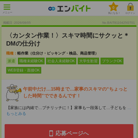
0
メニュー
気になる！
ログイン
掲載日 :2026
/
08
/
05
No.BAIT8110425GT01
〈カンタン作業！〉スキマ時間にサクッと＊
DMの仕分け
職種：
軽作業（仕分け・ピッキング・検品、商品管理）
派遣
職種未経験OK
社会人未経験OK
大学生歓迎
ブランクOK
WEB登録・面接OK
午前中だけ…15時まで…家事のスキマの“ちょっと
した時間”でできるんです！
【家族には内緒で…プチリッチに！】家事も一段落して…子どもを
...
もっとみる
応募ページへ