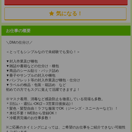
気になる！
お仕事の概要
＼DMの仕分け／
＜とってもシンプルなので未経験でも安心！＞
▼封入作業及び梱包
▼雑誌や書籍などの仕分け・梱包
▼商品のシール貼り・パック詰め
▼冊子やサンプルの封入や梱包
▼パンフレット等の封入作業及び梱包・仕分け
▼ラベルの検品・包装・箱詰め など
初めての方でもスグに覚えて活躍できますよ！
※マスク着用、消毒など感染防止を徹底している現場も多数。
＊日払い・週払いOK(2～3営業日後振込)！
＊髪色・髪型自由！ラフな服装でOK（ジーンズ・スニーカーなど)）！
＊来社不要！WEBから登録OK！
＊冷暖房完備のお仕事多数！
※ご応募のタイミングによっては、ご希望のお仕事をご紹介できない可能性