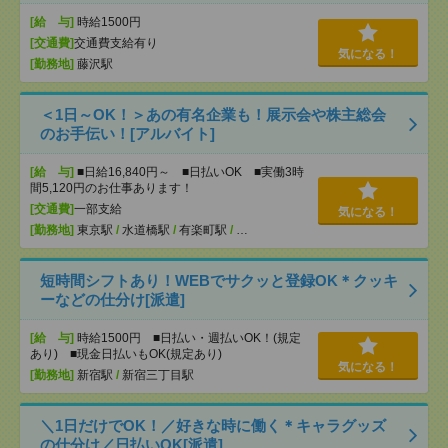
[給 与]
時給1500円
[交通費]
交通費支給有り
気になる！
[勤務地]
藤沢駅
＜1日～OK！＞あの有名企業も！展示会や株主総会
のお手伝い！[アルバイト]
[給 与]
■日給16,840円～ ■日払いOK ■実働3時
間5,120円のお仕事あります！
[交通費]
一部支給
気になる！
[勤務地]
東京駅
/
水道橋駅
/
有楽町駅
/
…
短時間シフトあり！WEBでサクッと登録OK＊クッキ
ーなどの仕分け[派遣]
[給 与]
時給1500円 ■日払い・週払いOK！(規定
あり) ■現金日払いもOK(規定あり)
気になる！
[勤務地]
新宿駅
/
新宿三丁目駅
＼1日だけでOK！／好きな時に働く＊キャラグッズ
の仕分け／日払いOK[派遣]