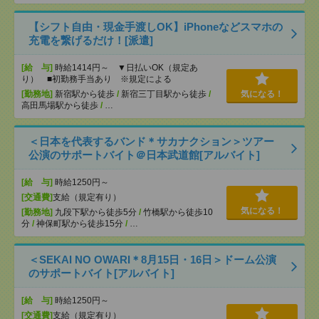
【シフト自由・現金手渡しOK】iPhoneなどスマホの
充電を繋げるだけ！[派遣]
[給 与]
時給1414円～ ▼日払いOK（規定あ
り） ■初勤務手当あり ※規定による
[勤務地]
新宿駅から徒歩
/
新宿三丁目駅から徒歩
/
気になる！
高田馬場駅から徒歩
/
…
＜日本を代表するバンド＊サカナクション＞ツアー
公演のサポートバイト＠日本武道館[アルバイト]
[給 与]
時給1250円～
[交通費]
支給（規定有り）
気になる！
[勤務地]
九段下駅から徒歩5分
/
竹橋駅から徒歩10
分
/
神保町駅から徒歩15分
/
…
＜SEKAI NO OWARI＊8月15日・16日＞ドーム公演
のサポートバイト[アルバイト]
[給 与]
時給1250円～
[交通費]
支給（規定有り）