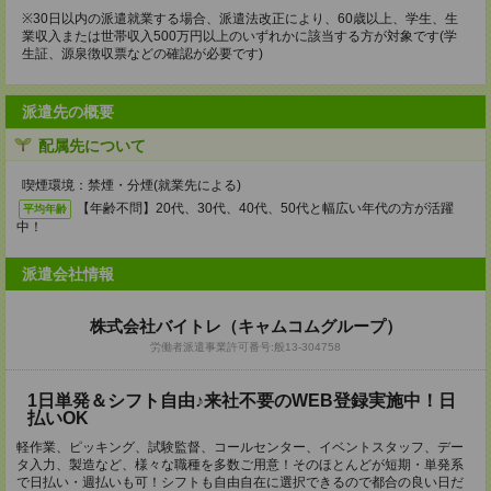
※30日以内の派遣就業する場合、派遣法改正により、60歳以上、学生、生
業収入または世帯収入500万円以上のいずれかに該当する方が対象です(学
生証、源泉徴収票などの確認が必要です)
派遣先の概要
配属先について
喫煙環境：禁煙・分煙(就業先による)
【年齢不問】20代、30代、40代、50代と幅広い年代の方が活躍
平均年齢
中！
派遣会社情報
株式会社バイトレ（キャムコムグループ）
労働者派遣事業許可番号:般13-304758
1日単発＆シフト自由♪来社不要のWEB登録実施中！日
払いOK
軽作業、ピッキング、試験監督、コールセンター、イベントスタッフ、デー
タ入力、製造など、様々な職種を多数ご用意！そのほとんどが短期・単発系
で日払い・週払いも可！シフトも自由自在に選択できるので都合の良い日だ