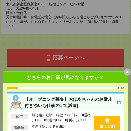
東京都新宿区西新宿1-25-1 新宿センタービル32階
TEL：0120-49-0451
担当：受付係
受付可能日時：お電話の場合はお時間がかかる場合がございますのでWEB
からの応募がおすすめです！エントリーボタンからの応募受付は24時間
OK！
応募ページへ
×
どちらのお仕事が気になりますか？
気になる！
1
/10
メール
LINE
で送る
で送る
【オープニング募集】おばあちゃんのお散歩
付き添いも仕事の1つ[派遣]
無資格未経験：時給1500円～ ■週払
給与
シェア
ツイート
ブックマーク
いOK ■扶養内OK ■日収1万2000円
以上
本厚木駅 / 愛甲石田駅
気になる!
勤務地