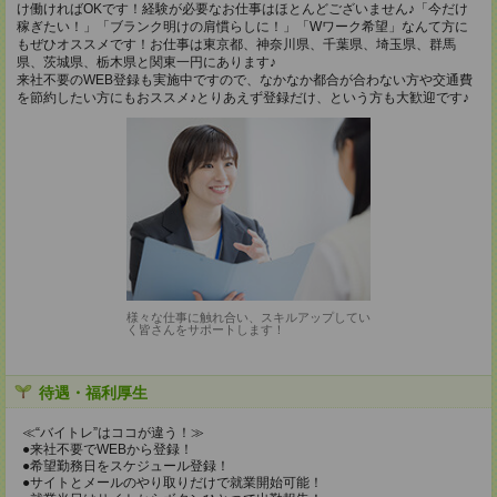
け働ければOKです！経験が必要なお仕事はほとんどございません♪「今だけ
稼ぎたい！」「ブランク明けの肩慣らしに！」「Wワーク希望」なんて方に
もぜひオススメです！お仕事は東京都、神奈川県、千葉県、埼玉県、群馬
県、茨城県、栃木県と関東一円にあります♪
来社不要のWEB登録も実施中ですので、なかなか都合が合わない方や交通費
を節約したい方にもおススメ♪とりあえず登録だけ、という方も大歓迎です♪
様々な仕事に触れ合い、スキルアップしてい
く皆さんをサポートします！
待遇・福利厚生
≪“バイトレ”はココが違う！≫
●来社不要でWEBから登録！
●希望勤務日をスケジュール登録！
●サイトとメールのやり取りだけで就業開始可能！