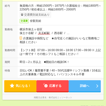
無資格の方：時給1500円～1875円 / 介護福祉士：時給1800円～
給与
2250円 / 初任者以上：時給1600円～2000円
交通費別途支給あり
全額支給
交通費
横浜市保土ヶ谷区
勤務地
保土ケ谷駅
/
天王町駅
/
西谷駅
/
…
介護施設や病院など ★自宅近くの施設がいいなど勤務地ご
相談ください
【シフト例】 07:00～16:00 09:00～18:00 17:00～09:00 ※ 上記
勤務時間
は一例です！その他シフトもご相談ください！
即日～2ヶ月以上 ■開始日の相談OK！
期間
日払いOK
/
履歴書不要
/
40～50代活躍中
/
シフト勤務
/
10名以
特徴
上の大量募集
/
電話対応なし
/
パソコンスキル不要
気になる！
応募する
詳細へ
掲載元企業名
株式会社ニッソーネット