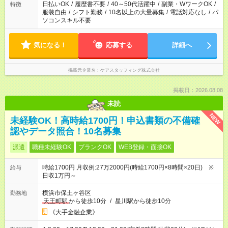
日払いOK
/
履歴書不要
/
40～50代活躍中
/
副業・WワークOK
/
特徴
服装自由
/
シフト勤務
/
10名以上の大量募集
/
電話対応なし
/
パ
ソコンスキル不要
気になる！
応募する
詳細へ
掲載元企業名
ケアスタッフィング株式会社
掲載日：2026.08.08
未読
NEW
未経験OK！高時給1700円！申込書類の不備確
認やデータ照合！10名募集
派遣
職種未経験OK
ブランクOK
WEB登録・面接OK
時給1700円 月収例:27万2000円(時給1700円×8時間×20日) ※
給与
日収1万円～
横浜市保土ヶ谷区
勤務地
天王町駅
から徒歩10分
/
星川駅から徒歩10分
《大手金融企業》