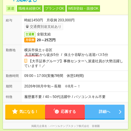
派遣
職種未経験OK
ブランクOK
WEB登録・面接OK
時給1450円 月収例 203,000円
給与
交通費別途支給あり
全額支給
交通費
20～25万円
月収例
横浜市保土ヶ谷区
勤務地
天王町駅
から徒歩5分
/
保土ケ谷駅から送迎バス5分
【大手証券グループ】事務センター＼派遣社員が大勢活躍し
ています！／
09:00～17:00(実働7時間 休憩1時間)
勤務時間
2026年08月中旬～長期 ※8月～！
期間
履歴書不要
/
40～50代活躍中
/
パソコンスキル不要
特徴
気になる！
応募する
詳細へ
掲載元企業名
パーソルテンプスタッフ株式会社 首都圏