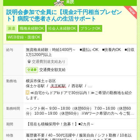
未読
NEW
説明会参加で全員に【現金2千円相当プレゼン
ト】病院で患者さんの生活サポート
派遣
職種未経験OK
社会人未経験OK
ブランクOK
WEB登録・面接OK
無資格未経験：時給1400円～ ■週払いOK ■扶養内OK ■日収
給与
1万1200円以上
交通費別途支給あり
交通費全額支給
交通費
横浜市保土ヶ谷区
勤務地
保土ケ谷駅
/
天王町駅
/
西谷駅
/
…
≪自宅からドアtoドアで30分以内！≫ご希望の勤務地を紹介
します。
～シフト例～ 9:00～18:00（休憩60分） 7:00～16:00（休憩60
勤務時間
分） 10:00～19:00（休憩60分） ※Wワーク希望の方へ 今ご覧の
お仕事で希望する勤務時間と、もう1つのお仕事の勤務時間の合
計が 週40時間を超えなければOKです。
【現在も積極採用中！急募！】■2カ月～
期間
履歴書不要
/
40～50代活躍中
/
服装自由
/
シフト勤務
/
10名以
特徴