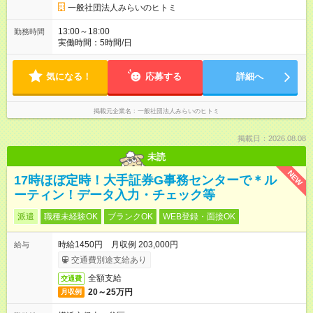
一般社団法人みらいのヒトミ
13:00～18:00
勤務時間
実働時間：5時間/日
気になる！
応募する
詳細へ
掲載元企業名
一般社団法人みらいのヒトミ
掲載日：2026.08.08
未読
NEW
17時ほぼ定時！大手証券G事務センターで＊ル
ーティン！データ入力・チェック等
派遣
職種未経験OK
ブランクOK
WEB登録・面接OK
時給1450円 月収例 203,000円
給与
交通費別途支給あり
全額支給
交通費
20～25万円
月収例