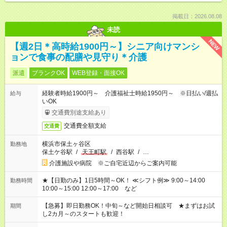
掲載日：2026.08.08
未読
NEW
【週2日＊高時給1900円～】シニア向けマンシ
ョンで食事の配膳や見守り＊介護
派遣
ブランクOK
WEB登録・面接OK
経験者時給1900円～ 介護福祉士時給1950円～ ※日払い/週払
給与
いOK
交通費別途支給あり
交通費全額支給
交通費
横浜市保土ヶ谷区
勤務地
保土ケ谷駅
/
天王町駅
/
西谷駅
/
…
介護施設や病院 ※ご自宅近辺からご案内可能
★【日勤のみ】1日5時間～OK！ ≪シフト例≫ 9:00～14:00
勤務時間
10:00～15:00 12:00～17:00 など
【急募】即日勤務OK！中旬～など開始日相談可 ★まずはお試
期間
し2カ月～のスタートも歓迎！