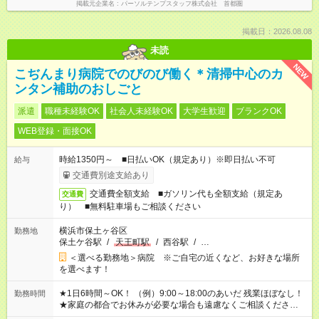
掲載元企業名
パーソルテンプスタッフ株式会社 首都圏
掲載日：2026.08.08
未読
NEW
こぢんまり病院でのびのび働く＊清掃中心のカ
ンタン補助のおしごと
派遣
職種未経験OK
社会人未経験OK
大学生歓迎
ブランクOK
WEB登録・面接OK
時給1350円～ ■日払いOK（規定あり）※即日払い不可
給与
交通費別途支給あり
交通費全額支給 ■ガソリン代も全額支給（規定あ
交通費
り） ■無料駐車場もご相談ください
横浜市保土ヶ谷区
勤務地
保土ケ谷駅
/
天王町駅
/
西谷駅
/
…
＜選べる勤務地＞病院 ※ご自宅の近くなど、お好きな場所
を選べます！
★1日6時間～OK！ （例）9:00～18:00のあいだ 残業ほぼなし！
勤務時間
★家庭の都合でお休みが必要な場合も遠慮なくご相談ください。
※シフトはご希望に合わせて調整可能です。 その他、 ＊週4日・