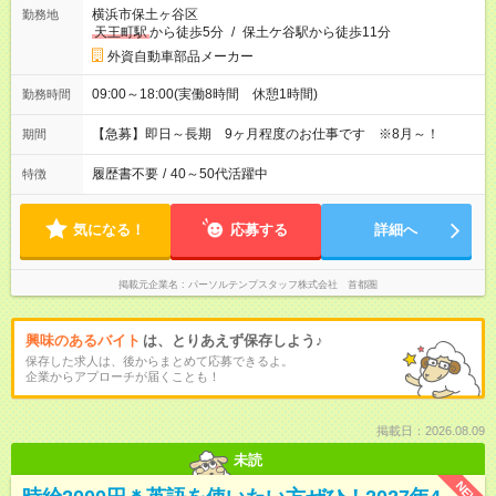
横浜市保土ヶ谷区
勤務地
天王町駅
から徒歩5分
/
保土ケ谷駅から徒歩11分
外資自動車部品メーカー
09:00～18:00(実働8時間 休憩1時間)
勤務時間
【急募】即日～長期 9ヶ月程度のお仕事です ※8月～！
期間
履歴書不要
/
40～50代活躍中
特徴
気になる！
応募する
詳細へ
掲載元企業名
パーソルテンプスタッフ株式会社 首都圏
興味のあるバイト
は、とりあえず保存しよう♪
保存した求人は、後からまとめて応募できるよ。
企業からアプローチが届くことも！
掲載日：2026.08.09
未読
NEW