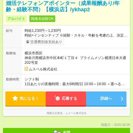
婚活テレフォンアポインター（成果報酬あり/年
齢・経験不問）【横浜店】/ykhap2
アルバイト
職種未経験OK
時給1,230円～1,230円
給与
時給+インセンティブ ※経験・スキル・年齢を考慮の上、決定し
ます。 《成果に応じたインセンティブ支給例》 テレアポ未経
交通費別途支給あり
験、入社5ヶ月目の女性パートさんが、時給に加えて、月7万円
のインセンティブを獲得するなど、入社年数に関わりなく成
横浜市西区
勤務地
果・貢献に応じた報酬制度が導入されています。 ※試用期間は3
神奈川県横浜市中区本町１丁目４ プライムメゾン横濱日本大通
ヶ月で、その間は有期契約です。そのほかの条件に変更はあり
202号室
ません。 【試用期間】試用期間あり 試用期間の長さ：2ヶ月
※ 雇用形態と給与に、本採用時と異なる部分があります。 雇用
ムスベル株式会社
形態：中途採用（契約社員） 給与：本採用時と同じです。 ※試
用期間は2ヶ月で、その間は有期契約です。そのほかの条件に変
シフト制
勤務時間
更はありません。 ※月所定労働時間が110時間未満の方は試用期
1日あたりの実働時間：最大6時間/日 10:00～18:00 ＜選べるシ
間3ヶ月になります。
フト＞ (1)10:00～16:00 (2)10:00～17:00 (3)10:00～18:00 ◎
勤務時間は(1)～(3)で選択OK！ ◎勤務日数：週4日～5日勤務
気になる！
（希望シフト制） ◎原則定時退社／残業はほとんどありませ
応募する
詳細へ
ん！
掲載元企業名
ムスベル株式会社
掲載日：2026.08.08
未読