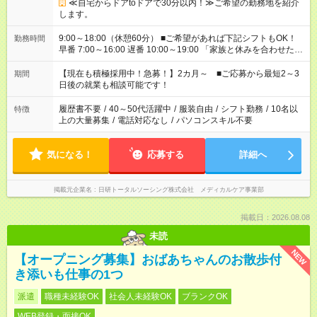
≪自宅からドアtoドアで30分以内！≫ご希望の勤務地を紹介
します。
9:00～18:00（休憩60分） ■ご希望があれば下記シフトもOK！
勤務時間
早番 7:00～16:00 遅番 10:00～19:00 「家族と休みを合わせた
い」 「余裕を持って夕飯の準備がしたい」 「できれば残業はし
たくない」 など、ご希望を教えてくださいね。 ※Wワーク希望
【現在も積極採用中！急募！】2カ月～ ■ご応募から最短2～3
期間
の方へ 今ご覧のお仕事で希望する勤務時間と、もう1つのお仕事
日後の就業も相談可能です！
の勤務時間。 合計で週40時間を超える場合は応募できません。
履歴書不要
/
40～50代活躍中
/
服装自由
/
シフト勤務
/
10名以
特徴
上の大量募集
/
電話対応なし
/
パソコンスキル不要
気になる！
応募する
詳細へ
掲載元企業名
日研トータルソーシング株式会社 メディカルケア事業部
掲載日：2026.08.08
未読
NEW
【オープニング募集】おばあちゃんのお散歩付
き添いも仕事の1つ
派遣
職種未経験OK
社会人未経験OK
ブランクOK
WEB登録・面接OK