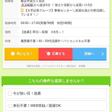
横浜市保土ヶ谷区
勤務地
天王町駅
から徒歩5分
/
保土ケ谷駅から送迎バス5分
【大手証券グループ】事務センター＼派遣社員が大勢活躍し
ています！／
09:00～17:00(実働7時間 休憩1時間)
勤務時間
【急募】即日～長期 ※8月～！
期間
履歴書不要
/
40～50代活躍中
/
パソコンスキル不要
特徴
気になる！
応募する
詳細へ
掲載元企業名
パーソルテンプスタッフ株式会社 首都圏
こちらの条件も追加しませんか？
今が狙い目！急募
来社不要！WEB登録／面接OK