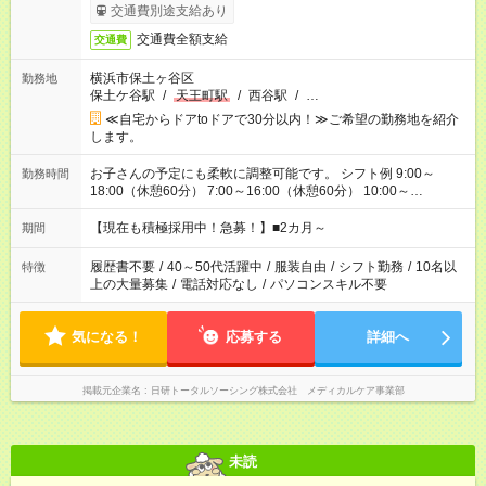
交通費別途支給あり
交通費全額支給
交通費
横浜市保土ヶ谷区
勤務地
保土ケ谷駅
/
天王町駅
/
西谷駅
/
…
≪自宅からドアtoドアで30分以内！≫ご希望の勤務地を紹介
します。
お子さんの予定にも柔軟に調整可能です。 シフト例 9:00～
勤務時間
18:00（休憩60分） 7:00～16:00（休憩60分） 10:00～
19:00（休憩60分） ※Wワーク希望の方へ 今ご覧のお仕事で希
望する勤務時間と、もう1つのお仕事の勤務時間の合計が 週40
【現在も積極採用中！急募！】■2カ月～
期間
時間を超えなければOKです。
履歴書不要
/
40～50代活躍中
/
服装自由
/
シフト勤務
/
10名以
特徴
上の大量募集
/
電話対応なし
/
パソコンスキル不要
気になる！
応募する
詳細へ
掲載元企業名
日研トータルソーシング株式会社 メディカルケア事業部
未読