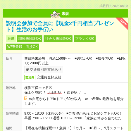
掲載日：2026.08.08
未読
NEW
説明会参加で全員に【現金2千円相当プレゼン
ト】生活のお手伝い
派遣
職種未経験OK
社会人未経験OK
ブランクOK
WEB登録・面接OK
無資格未経験：時給1500円～ ■週払いOK ■扶養内OK ■日収
給与
1万2000円以上
交通費別途支給あり
交通費全額支給
交通費
横浜市保土ヶ谷区
勤務地
保土ケ谷駅
/
天王町駅
/
西谷駅
/
…
≪自宅からドアtoドアで30分以内！≫ご希望の勤務地を紹介
します。
9:00～18:00（休憩60分） ■ご希望があれば下記シフトもOK！
勤務時間
早番 7:00～16:00 遅番 10:00～19:00 「家族と休みを合わせた
い」 「余裕を持って夕飯の準備がしたい」 「できれば残業はし
たくない」 など、ご希望を教えてくださいね。 ※Wワーク希望
【現在も積極採用中！急募！】2カ月～ ■8月～、9月スタート
期間