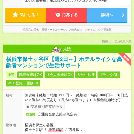
上の大量募集
/
電話対応なし
/
パソコンスキル不要
気になる！
応募する
詳細へ
掲載元企業名
日研トータルソーシング株式会社 メディカルケア事業部
掲載日：2026.08.08
未読
NEW
横浜市保土ヶ谷区【週2日～】ホテルライクな高
齢者マンションで生活サポート
派遣
職種未経験OK
社会人未経験OK
大学生歓迎
ブランクOK
WEB登録・面接OK
無資格未経験：時給1600円～ 経験者：時給1800円～ ★日払
給与
い／週払い制度あり（月払いも選べます）※稼働開始時は手続き
完了次第のお支払いとなります。
交通費別途支給あり
交通費全額支給※規定有
交通費
横浜市保土ヶ谷区
勤務地
保土ケ谷駅
/
天王町駅
/
西谷駅
/
…