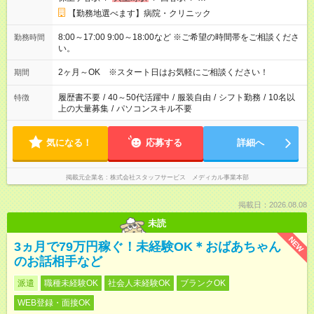
【勤務地選べます】病院・クリニック
8:00～17:00 9:00～18:00など ※ご希望の時間帯をご相談くださ
勤務時間
い。
2ヶ月～OK ※スタート日はお気軽にご相談ください！
期間
履歴書不要
/
40～50代活躍中
/
服装自由
/
シフト勤務
/
10名以
特徴
上の大量募集
/
パソコンスキル不要
気になる！
応募する
詳細へ
掲載元企業名
株式会社スタッフサービス メディカル事業本部
掲載日：2026.08.08
未読
NEW
3ヵ月で79万円稼ぐ！未経験OK＊おばあちゃん
のお話相手など
派遣
職種未経験OK
社会人未経験OK
ブランクOK
WEB登録・面接OK