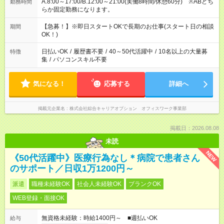
A.8:00～17:00/B.12:00～21:00(実働8時間/休憩60分) ※ABどち
勤務時間
らか固定勤務になります。
【急募！】※即日スタートOKで長期のお仕事(スタート日の相談
期間
OK！)
日払いOK
/
履歴書不要
/
40～50代活躍中
/
10名以上の大量募
特徴
集
/
パソコンスキル不要
気になる！
応募する
詳細へ
掲載元企業名
株式会社綜合キャリアオプション オフィスワーク事業部
掲載日：2026.08.08
未読
NEW
《50代活躍中》医療行為なし＊病院で患者さん
のサポート／日収1万1200円～
派遣
職種未経験OK
社会人未経験OK
ブランクOK
WEB登録・面接OK
無資格未経験：時給1400円～ ■週払いOK
給与