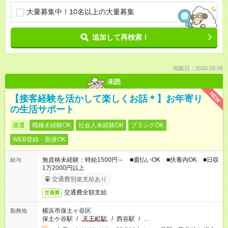
大量募集中！10名以上の大量募集
追加して再検索！
掲載日：2026.08.08
未読
NEW
【接客経験を活かして楽しくお話＊】お年寄り
の生活サポート
派遣
職種未経験OK
社会人未経験OK
ブランクOK
WEB登録・面接OK
無資格未経験：時給1500円～ ■週払いOK ■扶養内OK ■日収
給与
1万2000円以上
交通費別途支給あり
交通費全額支給
交通費
横浜市保土ヶ谷区
勤務地
保土ケ谷駅
/
天王町駅
/
西谷駅
/
…