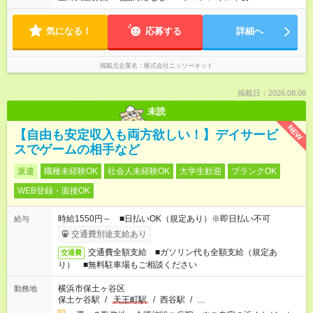
気になる！
応募する
詳細へ
掲載元企業名
株式会社ニッソーネット
掲載日：2026.08.08
未読
NEW
【自由も安定収入も両方欲しい！】デイサービ
スでゲームの相手など
派遣
職種未経験OK
社会人未経験OK
大学生歓迎
ブランクOK
WEB登録・面接OK
時給1550円～ ■日払いOK（規定あり）※即日払い不可
給与
交通費別途支給あり
交通費全額支給 ■ガソリン代も全額支給（規定あ
交通費
り） ■無料駐車場もご相談ください
横浜市保土ヶ谷区
勤務地
保土ケ谷駅
/
天王町駅
/
西谷駅
/
…