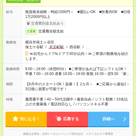
無資格未経験：時給1500円～ ■週払いOK ■扶養内OK ■日収
給与
1万2000円以上
交通費別途支給あり
交通費全額支給
交通費
横浜市保土ヶ谷区
勤務地
保土ケ谷駅
/
天王町駅
/
西谷駅
/
…
≪自宅からドアtoドアで30分以内！≫ご希望の勤務地を紹介
します。
9:00～18:00（休憩60分） ■ご希望があれば下記シフトもOK！
勤務時間
早番 7:00～16:00 遅番 10:00～19:00 夜勤 16:30～翌9:30 「家族
と休みを合わせたい」 「余裕を持って夕飯の準備がしたい」
「できれば残業はしたくない」 など、ご希望を教えてください
【8月中のスタートOK！急募！】2カ月～ ■ご応募から最短2～
期間
ね。 ※Wワーク希望の方へ 今ご覧のお仕事で希望する勤務時間
3日後に就業が可能です！
と、もう1つのお仕事の勤務時間。 合計で週40時間を超える場
合は応募できません。
履歴書不要
/
40～50代活躍中
/
服装自由
/
シフト勤務
/
10名以
特徴
上の大量募集
/
電話対応なし
/
パソコンスキル不要
気になる！
応募する
詳細へ
掲載元企業名
日研トータルソーシング株式会社 メディカルケア事業部