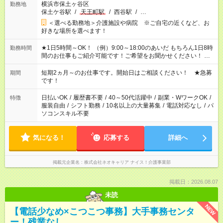
横浜市保土ヶ谷区
勤務地
保土ケ谷駅
/
天王町駅
/
西谷駅
/
…
＜選べる勤務地＞介護施設や病院 ※ご自宅の近くなど、お
好きな場所を選べます！
★1日5時間～OK！ （例）9:00～18:00のあいだ もちろん1日8時
勤務時間
間のお仕事もご紹介可能です！ご希望をお聞かせください！ ※
週最低15時間以上の勤務が必要です
短期2ヵ月～のお仕事です。開始日はご相談ください！ ★急募
期間
です！
日払いOK
/
履歴書不要
/
40～50代活躍中
/
副業・WワークOK
/
特徴
服装自由
/
シフト勤務
/
10名以上の大量募集
/
電話対応なし
/
パ
ソコンスキル不要
気になる！
応募する
詳細へ
掲載元企業名
株式会社ネオキャリア ナイス！介護事業部
掲載日：2026.08.07
未読
NEW
【電話少なめ×こつこつ事務】大手事務センタ
ー！残業なし