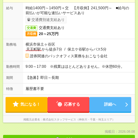
時給1400円～1450円＋交 【月収例】241,500円～ ■給与の
給与
前払いが可能な速払いサービスあり
交通費別途支給あり
交通費支給あり
交通費
20～25万円
月収例
横浜市保土ヶ谷区
勤務地
天王町駅
から徒歩7分
/
保土ケ谷駅からバス5分
證券関連のバックオフィス業務をおこなう会社
9:00～17:00 ※残業はほとんどありません。※休憩60分。
勤務時間
【急募】即日～長期
期間
履歴書不要
特徴
気になる！
応募する
詳細へ
掲載元企業名
株式会社スタッフサービス（神奈川・千葉・埼玉エリア）
掲載日：2026.08.08