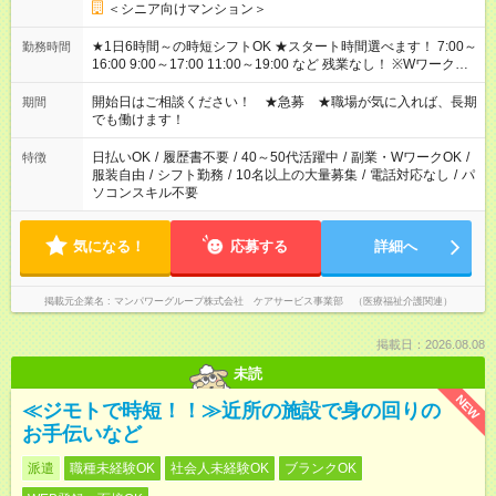
＜シニア向けマンション＞
★1日6時間～の時短シフトOK ★スタート時間選べます！ 7:00～
勤務時間
16:00 9:00～17:00 11:00～19:00 など 残業なし！ ※Wワークの
場合、他のお仕事と合わせ週40時間超の就業はご案内できませ
ん ※法令に基づき、週20時間以上勤務は社会保険への加入対象
開始日はご相談ください！ ★急募 ★職場が気に入れば、長期
期間
となります ※労働者派遣法（日雇い派遣の原則禁止）により、
でも働けます！
短時間・短期間の就業はご案内が難しい場合があります
日払いOK
/
履歴書不要
/
40～50代活躍中
/
副業・WワークOK
/
特徴
服装自由
/
シフト勤務
/
10名以上の大量募集
/
電話対応なし
/
パ
ソコンスキル不要
気になる！
応募する
詳細へ
掲載元企業名
マンパワーグループ株式会社 ケアサービス事業部 （医療福祉介護関連）
掲載日：2026.08.08
未読
NEW
≪ジモトで時短！！≫近所の施設で身の回りの
お手伝いなど
派遣
職種未経験OK
社会人未経験OK
ブランクOK