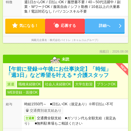
週1日からOK
/
日払いOK
/
履歴書不要
/
40～50代活躍中
/
副
特徴
業・WワークOK
/
服装自由
/
シフト勤務
/
10名以上の大量募
集
/
電話対応なし
/
パソコンスキル不要
気になる！
応募する
詳細へ
掲載元企業名
株式会社バイトレ（キャムコムグループ）
掲載日：2026.08.08
未読
NEW
【午前に登録⇒午後にお仕事決定】「時短」
「週3日」など希望を叶える＊介護スタッフ
派遣
職種未経験OK
社会人未経験OK
大学生歓迎
ブランクOK
WEB登録・面接OK
時給1550円～ ■日払いOK（規定あり）※即日払い不可
給与
交通費別途支給あり
交通費全額支給 ■ガソリン代も全額支給（規定あ
交通費
り） ■無料駐車場もご相談ください