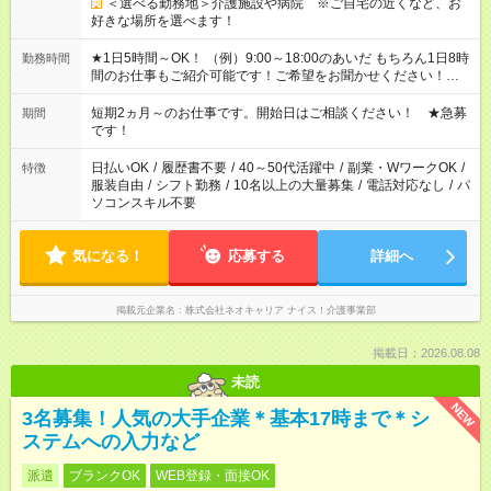
＜選べる勤務地＞介護施設や病院 ※ご自宅の近くなど、お
好きな場所を選べます！
★1日5時間～OK！ （例）9:00～18:00のあいだ もちろん1日8時
勤務時間
間のお仕事もご紹介可能です！ご希望をお聞かせください！★家
庭の都合でお休みが必要な場合も遠慮なくご相談ください。 ※
週最低15時間以上の勤務が必要です
短期2ヵ月～のお仕事です。開始日はご相談ください！ ★急募
期間
です！
日払いOK
/
履歴書不要
/
40～50代活躍中
/
副業・WワークOK
/
特徴
服装自由
/
シフト勤務
/
10名以上の大量募集
/
電話対応なし
/
パ
ソコンスキル不要
気になる！
応募する
詳細へ
掲載元企業名
株式会社ネオキャリア ナイス！介護事業部
掲載日：2026.08.08
未読
NEW
3名募集！人気の大手企業＊基本17時まで＊シ
ステムへの入力など
派遣
ブランクOK
WEB登録・面接OK