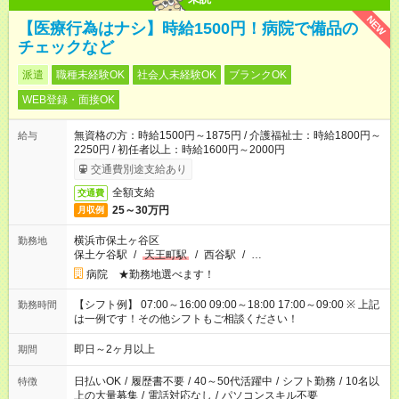
NEW
【医療行為はナシ】時給1500円！病院で備品の
チェックなど
派遣
職種未経験OK
社会人未経験OK
ブランクOK
WEB登録・面接OK
無資格の方：時給1500円～1875円 / 介護福祉士：時給1800円～
給与
2250円 / 初任者以上：時給1600円～2000円
交通費別途支給あり
全額支給
交通費
25～30万円
月収例
横浜市保土ヶ谷区
勤務地
保土ケ谷駅
/
天王町駅
/
西谷駅
/
…
病院 ★勤務地選べます！
【シフト例】 07:00～16:00 09:00～18:00 17:00～09:00 ※ 上記
勤務時間
は一例です！その他シフトもご相談ください！
即日～2ヶ月以上
期間
日払いOK
/
履歴書不要
/
40～50代活躍中
/
シフト勤務
/
10名以
特徴
上の大量募集
/
電話対応なし
/
パソコンスキル不要