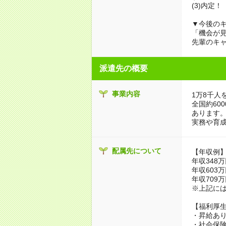
(3)内定！
▼今後のキ
「機会が
先輩のキ
派遣先の概要
事業内容
1万8千人
全国約60
あります
実務や育
配属先について
【年収例
年収348
年収603
年収709
※上記に
【福利厚
・昇給あり
・社会保