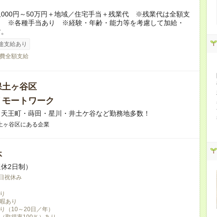
5,000円～50万円＋地域／住宅手当＋残業代 ※残業代は全額支
。 ※各種手当あり ※経験・年齢・能力等を考慮して加給・
す。
途支給あり
費全額支給
保土ヶ谷区
リモートワーク
・天王町・蒔田・星川・井土ケ谷など勤務地多数！
土ヶ谷区にある企業
休
休2日制）
日祝休み
り
暇あり
り（10～20日／年）
（取得率100％）あり