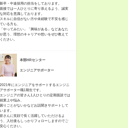
新卒・中途採用の担当をしております。
面接では一人ひとりに寄り添えるよう、誠実
な対応を意識しております。
スキルに自信がない方や未経験で不安を感じ
ている方も、
「やってみたい」「興味がある」などあなた
が思う、理想のキャリアや想いをぜひ教えて
ください。
本部HRセンター
エンジニアサポーター
2021年にエンジニアをサポートするエンジニ
アサポーター職1期生です。
エンジニアの皆さん1人ひとりの定期面談では
就業上や悩み、
困りごとがないかなどお話聞きサポートして
います。
皆さんに笑顔で長く活躍していただけるよ
う、入社後もしっかりフォローしますのでご
安心ください。