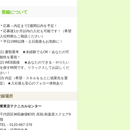
登録について
＊応募～内定まで2週間以内を予定！
＊応募後1か月以内の入社も可能です！（希望
入社時期もご相談ください）
＊平日19時以降・土日面接もお気軽に！
(1) 書類選考 ★未経験でもOK！あなたの可
能性を重視！
(2) WEB面接 ★あなたのできる・やりたい
を探す時間です。リラックスしてお話しくだ
さい！
(3) 内定（希望・スキルをもとに就業先を選
定） ★入社後も安心のフォロー体制あり
登録場所
東東京テクニカルセンター
千代田区神田練塀町85 JEBL秋葉原スクエア9
階
TEL：0120-667-378
担当：採用担当者