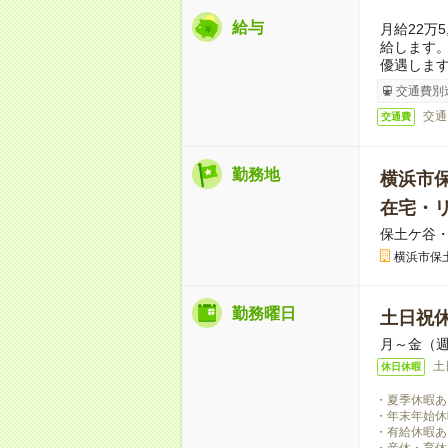
給与
月給22万
給します
優遇しま
交通費別
交通
交通費
勤務地
横浜市
在宅・
保土ケ谷
横浜市保
勤務曜日
土日祝
月～金（週
土
休日休暇
・夏季休暇あ
・年末年始休
・有給休暇あ
・産休・育休