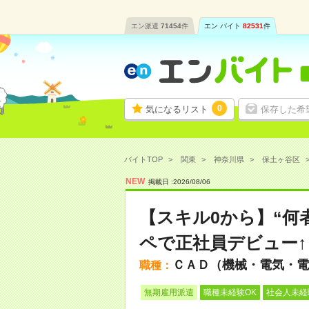
エン派遣
71454
件
エン バイト
82531
件
0
気になるリスト
保存した希
バイトTOP
関東
神奈川県
保土ヶ谷区
NEW
掲載日 :
2026
/
08
/
06
【スキル0から】“何
ペで正社員デビュー↑
ＣＡＤ（機械・電気・電
職種：
無期雇用派遣
職種未経験OK
社会人未経