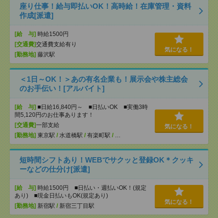
座り仕事！給与即払いOK！高時給！在庫管理・資料
作成[派遣]
[給 与]
時給1500円
[交通費]
交通費支給有り
気になる！
[勤務地]
藤沢駅
＜1日～OK！＞あの有名企業も！展示会や株主総会
のお手伝い！[アルバイト]
[給 与]
■日給16,840円～ ■日払いOK ■実働3時
間5,120円のお仕事あります！
[交通費]
一部支給
気になる！
[勤務地]
東京駅
/
水道橋駅
/
有楽町駅
/
…
短時間シフトあり！WEBでサクッと登録OK＊クッキ
ーなどの仕分け[派遣]
[給 与]
時給1500円 ■日払い・週払いOK！(規定
あり) ■現金日払いもOK(規定あり)
気になる！
[勤務地]
新宿駅
/
新宿三丁目駅