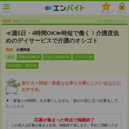
0
メニュー
気になる！
ログイン
NEW
掲載日 :2026
/
08
/
06
No.NSGMA13_DYJT
≪週5日・4時間OK≫時短で働く！介護度低
めのデイサービスで介護のオシゴト
職種：
介護関連
派遣
職種未経験OK
社会人未経験OK
ブランクOK
WEB登録・面接OK
家チカ＊時短！家庭も仕事も大事にしたいあなたに
おすすめ。
▼「家族との時間」を大事にしながら「誰かの役に立つ仕事をして
...
もっとみる
応募が集まった時点で掲載終了
この求人は応募が集まり次第、掲載終了致します。予めご理解くださ