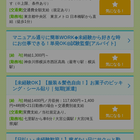
す（※上限、条件あり）
[交通費]
交通費全額支給（規定あり）
気になる！
[勤務地]
東京都中央区 東京メトロ 日本橋駅から直
結（徒歩1分）
マニュアル通りに簡単WORK◆未経験から好きな時
にお仕事できる！単発OK◎試験監督[アルバイト]
[給 与]
時給1,300円～
[勤務地]
神奈川県横浜市西区高島（最寄り駅：横浜
気になる！
駅）
【未経験OK】【服装＆髪色自由！】お菓子のピッキ
ング・シール貼り｜短期[派遣]
[給 与]
時給1400円／月収例：117,600円＝1,400
円×4時間×21日勤務の場合＋交通費別途支給
[交通費]
実費支給／当社規定あり。
気になる！
[勤務地]
七里駅から車6分
/
大宮公園駅
/
大宮(埼玉
県)駅
【日払い・未経験歓迎！】稼ぎたい日にサクッと勤