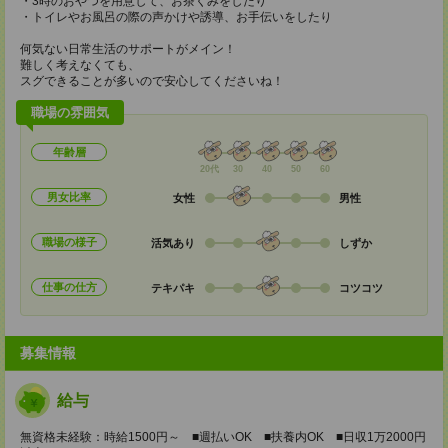
・3時のおやつを用意して、お茶くみをしたり
・トイレやお風呂の際の声かけや誘導、お手伝いをしたり
何気ない日常生活のサポートがメイン！
難しく考えなくても、
スグできることが多いので安心してくださいね！
職場の雰囲気
年齢層
20代
30
40
50
60
男女比率
女性
男性
職場の様子
活気あり
しずか
仕事の仕方
テキパキ
コツコツ
募集情報
給与
無資格未経験：時給1500円～ ■週払いOK ■扶養内OK ■日収1万2000円