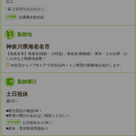
以上
交通費別途支給あり
交通費全額支給
交通費
勤務地
神奈川県海老名市
【海老名市】海老名(相鉄・小田急)・海老名(相模線)・厚木・さがみ野・か
しわ台など勤務地多数！
≪自宅からドアtoドアで30分以内！≫ご希望の勤務地を紹介します。
勤務曜日
土日祝休
週5日～
■曜日固定の相談OK！
■希望の曜日があればご相談ください！
土日祝休みもOK！
休日休暇
■産休・育休取得実績あり