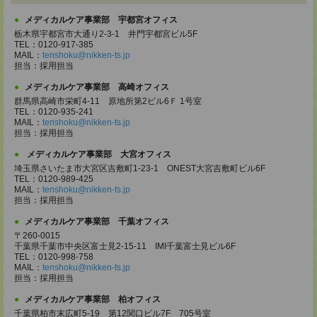
メディカルケア事業部 宇都宮オフィス
栃木県宇都宮市大通り2-3-1 井門宇都宮ビル5F
TEL：0120-917-385
MAIL：
tenshoku@nikken-ts.jp
担当：採用担当
メディカルケア事業部 高崎オフィス
群馬県高崎市栄町4-11 原地所第2ビル6Ｆ 1号室
TEL：0120-935-241
MAIL：
tenshoku@nikken-ts.jp
担当：採用担当
メディカルケア事業部 大宮オフィス
埼玉県さいたま市大宮区吉敷町1-23-1 ONEST大宮吉敷町ビル6F
TEL：0120-989-425
MAIL：
tenshoku@nikken-ts.jp
担当：採用担当
メディカルケア事業部 千葉オフィス
〒260-0015
千葉県千葉市中央区富士見2-15-11 IMI千葉富士見ビル6F
TEL：0120-998-758
MAIL：
tenshoku@nikken-ts.jp
担当：採用担当
メディカルケア事業部 柏オフィス
千葉県柏市末広町5-19 第12関口ビル7F 705号室