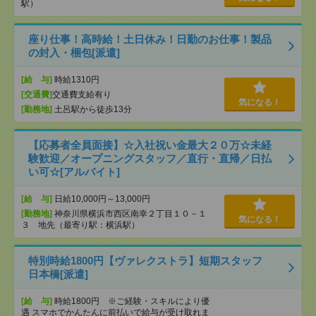
駅）
座り仕事！高時給！土日休み！日勤のお仕事！製品
の封入・梱包[派遣]
[給 与]
時給1310円
[交通費]
交通費支給有り
気になる！
[勤務地]
土呂駅から徒歩13分
【応募者全員面接】☆入社祝い金最大２０万☆未経
験歓迎／オープニングスタッフ／直行・直帰／日払
い可☆[アルバイト]
[給 与]
日給10,000円～13,000円
[勤務地]
神奈川県横浜市西区南幸２丁目１０－１
気になる！
３ 地先（最寄り駅：横浜駅）
特別時給1800円【ヴァレクストラ】短期スタッフ
日本橋[派遣]
[給 与]
時給1800円 ※ご経験・スキルにより優
遇 スマホでかんたんに前払いで給与が受け取れま