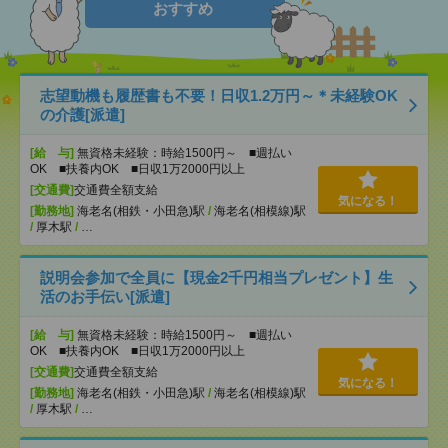
おすすめ
志望動機も履歴書も不要！日収1.2万円～＊未経験OK
の介護[派遣]
[給 与]
無資格未経験：時給1500円～ ■週払い
OK ■扶養内OK ■日収1万2000円以上
[交通費]
交通費全額支給
気になる！
[勤務地]
海老名(相鉄・小田急)駅
/
海老名(相模線)駅
/
厚木駅
/
…
説明会参加で全員に【現金2千円相当プレゼント】生
活のお手伝い[派遣]
[給 与]
無資格未経験：時給1500円～ ■週払い
OK ■扶養内OK ■日収1万2000円以上
[交通費]
交通費全額支給
気になる！
[勤務地]
海老名(相鉄・小田急)駅
/
海老名(相模線)駅
/
厚木駅
/
…