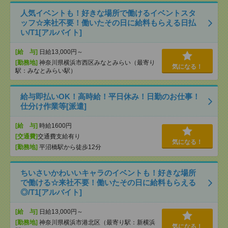
人気イベントも！好きな場所で働けるイベントスタ
ッフ☆来社不要！働いたその日に給料もらえる日払
い/T1[アルバイト]
[給 与]
日給13,000円～
[勤務地]
神奈川県横浜市西区みなとみらい（最寄り
気になる！
駅：みなとみらい駅）
給与即払いOK！高時給！平日休み！日勤のお仕事！
仕分け作業等[派遣]
[給 与]
時給1600円
[交通費]
交通費支給有り
気になる！
[勤務地]
平沼橋駅から徒歩12分
ちいさいかわいいキャラのイベントも！好きな場所
で働ける☆来社不要！働いたその日に給料もらえる
◎/T1[アルバイト]
[給 与]
日給13,000円～
[勤務地]
神奈川県横浜市港北区（最寄り駅：新横浜
気になる！