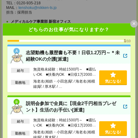
TEL：0120-935-218
MAIL：
tenshoku@nikken-ts.jp
担当：採用担当
メディカルケア事業部 新宿オフィス
×
東京都新宿区新宿2-3-10 新宿御苑ビル6階
どちらのお仕事が気になりますか？
TEL：0120-457-235
MAIL：
tenshoku@nikken-ts.jp
1
/10
担当：採用担当
メディカルケア事業部 立川事業所
志望動機も履歴書も不要！日収1.2万円～＊未
東京都立川市錦町1-12-14
経験OKの介護[派遣]
TEL：0120-934-200
MAIL：
tenshoku@nikken-ts.jp
無資格未経験：時給1500円～ ■週払
給与
担当：採用担当
いOK ■扶養内OK ■日収1万2000円
以上
メディカルケア事業部 町田オフィス
海老名(相鉄・小田急)駅 / 海老名(相模
気になる!
勤務地
東京都町田市森野1-7-23 大樹生命町田ビル6F
線)駅 / 厚木駅 / …
TEL：0120-453-285
MAIL：
tenshoku@nikken-ts.jp
担当：採用担当
説明会参加で全員に【現金2千円相当プレゼ
ント】生活のお手伝い[派遣]
メディカルケア事業部 横浜オフィス
神奈川県横浜市保土ケ谷区神戸町134 横浜ビジネスパークサウスタワー
無資格未経験：時給1500円～ ■週払
2F B区画
給与
TEL：0120-901-799
いOK ■扶養内OK ■日収1万2000円
MAIL：
tenshoku@nikken-ts.jp
以上
海老名(相鉄・小田急)駅 / 海老名(相模
気になる!
勤務地
担当：採用担当
線)駅 / 厚木駅 / …