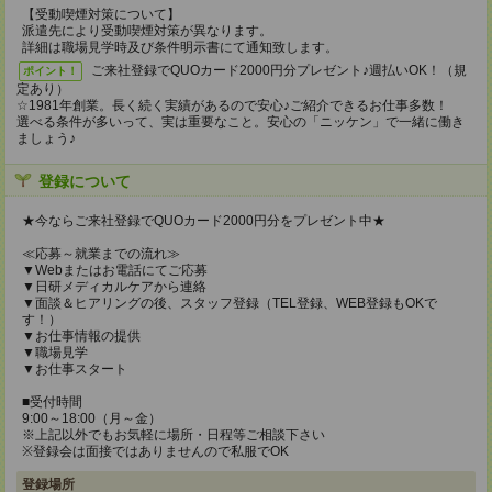
【受動喫煙対策について】
派遣先により受動喫煙対策が異なります。
詳細は職場見学時及び条件明示書にて通知致します。
ご来社登録でQUOカード2000円分プレゼント♪週払いOK！（規
ポイント！
定あり）
☆1981年創業。長く続く実績があるので安心♪ご紹介できるお仕事多数！
選べる条件が多いって、実は重要なこと。安心の「ニッケン」で一緒に働き
ましょう♪
登録について
★今ならご来社登録でQUOカード2000円分をプレゼント中★
≪応募～就業までの流れ≫
▼Webまたはお電話にてご応募
▼日研メディカルケアから連絡
▼面談＆ヒアリングの後、スタッフ登録（TEL登録、WEB登録もOKで
す！）
▼お仕事情報の提供
▼職場見学
▼お仕事スタート
■受付時間
9:00～18:00（月～金）
※上記以外でもお気軽に場所・日程等ご相談下さい
※登録会は面接ではありませんので私服でOK
登録場所