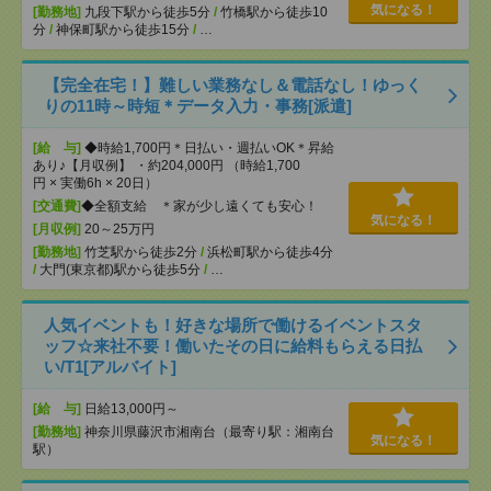
気になる！
[勤務地]
九段下駅から徒歩5分
/
竹橋駅から徒歩10
分
/
神保町駅から徒歩15分
/
…
【完全在宅！】難しい業務なし＆電話なし！ゆっく
りの11時～時短＊データ入力・事務[派遣]
[給 与]
◆時給1,700円＊日払い・週払いOK＊昇給
あり♪【月収例】 ・約204,000円 （時給1,700
円 × 実働6h × 20日）
[交通費]
◆全額支給 ＊家が少し遠くても安心！
気になる！
[月収例]
20～25万円
[勤務地]
竹芝駅から徒歩2分
/
浜松町駅から徒歩4分
/
大門(東京都)駅から徒歩5分
/
…
人気イベントも！好きな場所で働けるイベントスタ
ッフ☆来社不要！働いたその日に給料もらえる日払
い/T1[アルバイト]
[給 与]
日給13,000円～
[勤務地]
神奈川県藤沢市湘南台（最寄り駅：湘南台
気になる！
駅）