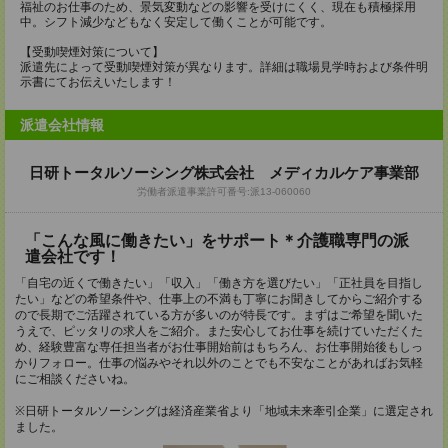
福祉のお仕事のため、景気変動などの影響を受けにくく、現在も積極採用
中。シフト減少などもなく安定して働くことが可能です。
【受動喫煙対策について】
派遣先によって受動喫煙対策が異なります。詳細は職場見学時および条件明
示書にてお伝えいたします！
派遣会社情報
日研トータルソーシング株式会社 メディカルケア事業部
労働者派遣事業許可番号:派13-060060
「こんな風に働きたい」をサポート＊介護職専門の派
遣会社です！
「自宅の近くで働きたい」「収入」「働き方を選びたい」「正社員を目指し
たい」などの希望条件や、仕事上の不満も丁寧にお聞きしてからご紹介する
ので長期でご活躍されている方が多いのが特長です。まずはご希望を聞いた
うえで、ピッタリの求人をご紹介。また安心してお仕事を続けていただくた
め、経験豊富な専任担当者がお仕事開始前はもちろん、お仕事開始後もしっ
かりフォロー。仕事の悩みやそれ以外のことでも不安なことがあればお気軽
にご相談くださいね。
※日研トータルソーシングは経済産業省より「地域未来牽引企業」に選定され
ました。