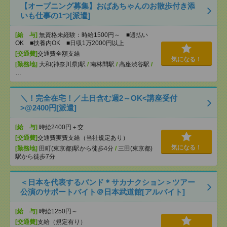
【オープニング募集】おばあちゃんのお散歩付き添
いも仕事の1つ[派遣]
[給 与]
無資格未経験：時給1500円～ ■週払い
OK ■扶養内OK ■日収1万2000円以上
[交通費]
交通費全額支給
気になる！
[勤務地]
大和(神奈川県)駅
/
南林間駅
/
高座渋谷駅
/
…
＼！完全在宅！／土日含む週2～OK<講座受付
>@2400円[派遣]
[給 与]
時給2400円＋交
[交通費]
交通費実費支給（当社規定あり）
気になる！
[勤務地]
田町(東京都)駅から徒歩4分
/
三田(東京都)
駅から徒歩7分
＜日本を代表するバンド＊サカナクション＞ツアー
公演のサポートバイト＠日本武道館[アルバイト]
[給 与]
時給1250円～
[交通費]
支給（規定有り）