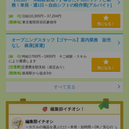
務！単発・週1日～自由シフトの軽作業[アルバイト]
[給 与]
日給10,305円～37,204円
[勤務地]
東京都世田谷区豪徳寺
気になる！
オープニングスタッフ【ゴヤール】案内業務 販売
なし 銀座[派遣]
[給 与]
時給1700円～1800円 ※ご経験・スキル
により優遇します
[交通費]
交通費全額支給（規定あり）
気になる！
[勤務地]
銀座駅から徒歩3分
すべて見る
編集部イチオシ
＜ホテルの備品を運ぶだけ＞単発・短時間～OK／安心の