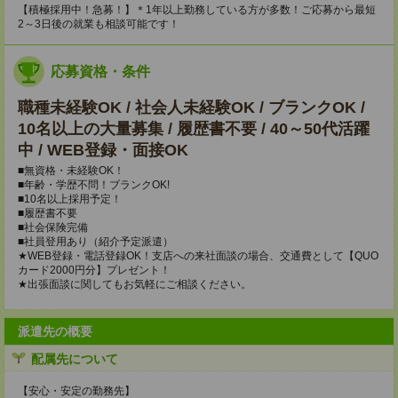
【積極採用中！急募！】＊1年以上勤務している方が多数！ご応募から最短
2～3日後の就業も相談可能です！
応募資格・条件
職種未経験OK / 社会人未経験OK / ブランクOK /
10名以上の大量募集 / 履歴書不要 / 40～50代活躍
中 / WEB登録・面接OK
■無資格・未経験OK！
■年齢・学歴不問！ブランクOK!
■10名以上採用予定！
■履歴書不要
■社会保険完備
■社員登用あり（紹介予定派遣）
★WEB登録・電話登録OK！支店への来社面談の場合、交通費として【QUO
カード2000円分】プレゼント！
★出張面談に関してもお気軽にご相談ください。
派遣先の概要
配属先について
【安心・安定の勤務先】